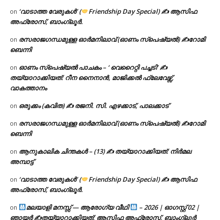
‘വാടാത്ത വേരുകൾ’ (
Friendship Day Special) ✍ ആസിഫ
on
അഫ്രോസ്, ബാംഗ്ലൂർ.
രസരാജഗന്ധമുള്ള ഓർമനിലാവ് (ഓണം സ്‌പെഷ്യൽ) ✍റോമി
on
ബെന്നി
ഓണം സ്പെഷ്യൽ പാചകം – ‘ വെറൈറ്റി പച്ചടി’ ✍
on
തയ്യാറാക്കിയത്: റീന നൈനാൻ, മാജിക്കൽ ഫ്ലേവേഴ്സ്,
വാകത്താനം
ഒരുക്കം (കവിത) ✍ രജനി. സി. എഴക്കാട്, പാലക്കാട്
on
രസരാജഗന്ധമുള്ള ഓർമനിലാവ് (ഓണം സ്‌പെഷ്യൽ) ✍റോമി
on
ബെന്നി
ആനുകാലിക ചിന്തകൾ – (13) ✍ തയ്യാറാക്കിയത്: നിർമല
on
അമ്പാട്ട്
‘വാടാത്ത വേരുകൾ’ (
Friendship Day Special) ✍ ആസിഫ
on
അഫ്രോസ്, ബാംഗ്ലൂർ.
മലയാളി മനസ്സ് — ആരോഗ്യ വീഥി
– 2026 | ഓഗസ്റ്റ് 02 |
on
ഞായർ ✍
തയ്യാറാക്കിയത്: ആസിഫ അഫ്രോസ്, ബാംഗ്ലൂർ