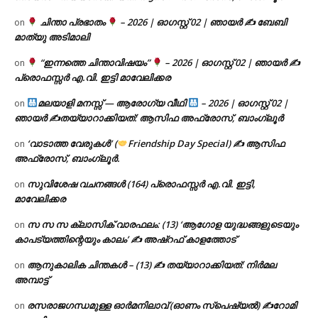
ചിന്താ പ്രഭാതം
– 2026 | ഓഗസ്റ്റ് 02 | ഞായർ ✍
ബേബി
on
മാത്യു അടിമാലി
“ഇന്നത്തെ ചിന്താവിഷയം”
– 2026 | ഓഗസ്റ്റ് 02 | ഞായർ ✍
on
പ്രൊഫസ്സർ എ.വി. ഇട്ടി മാവേലിക്കര
മലയാളി മനസ്സ് — ആരോഗ്യ വീഥി
– 2026 | ഓഗസ്റ്റ് 02 |
on
ഞായർ ✍
തയ്യാറാക്കിയത്: ആസിഫ അഫ്രോസ്, ബാംഗ്ലൂർ
‘വാടാത്ത വേരുകൾ’ (
Friendship Day Special) ✍ ആസിഫ
on
അഫ്രോസ്, ബാംഗ്ലൂർ.
സുവിശേഷ വചനങ്ങൾ (164) പ്രൊഫസ്സർ എ.വി. ഇട്ടി,
on
മാവേലിക്കര
സ സ സ ക്ലാസിക് വാരഫലം: (13) ‘ആഗോള യുദ്ധങ്ങളുടെയും
on
കാപട്യത്തിന്റെയും കാലം’ ✍ അഷ്റഫ് കാളത്തോട്
ആനുകാലിക ചിന്തകൾ – (13) ✍ തയ്യാറാക്കിയത്: നിർമല
on
അമ്പാട്ട്
രസരാജഗന്ധമുള്ള ഓർമനിലാവ് (ഓണം സ്‌പെഷ്യൽ) ✍റോമി
on