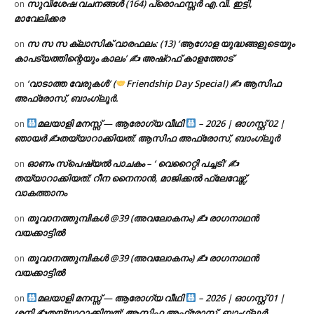
സുവിശേഷ വചനങ്ങൾ (164) പ്രൊഫസ്സർ എ.വി. ഇട്ടി,
on
മാവേലിക്കര
സ സ സ ക്ലാസിക് വാരഫലം: (13) ‘ആഗോള യുദ്ധങ്ങളുടെയും
on
കാപട്യത്തിന്റെയും കാലം’ ✍ അഷ്റഫ് കാളത്തോട്
‘വാടാത്ത വേരുകൾ’ (
Friendship Day Special) ✍ ആസിഫ
on
അഫ്രോസ്, ബാംഗ്ലൂർ.
മലയാളി മനസ്സ് — ആരോഗ്യ വീഥി
– 2026 | ഓഗസ്റ്റ് 02 |
on
ഞായർ ✍
തയ്യാറാക്കിയത്: ആസിഫ അഫ്രോസ്, ബാംഗ്ലൂർ
ഓണം സ്പെഷ്യൽ പാചകം – ‘ വെറൈറ്റി പച്ചടി’ ✍
on
തയ്യാറാക്കിയത്: റീന നൈനാൻ, മാജിക്കൽ ഫ്ലേവേഴ്സ്,
വാകത്താനം
തൂവാനത്തുമ്പികൾ @39 (അവലോകനം) ✍ രാഗനാഥൻ
on
വയക്കാട്ടിൽ
തൂവാനത്തുമ്പികൾ @39 (അവലോകനം) ✍ രാഗനാഥൻ
on
വയക്കാട്ടിൽ
മലയാളി മനസ്സ് — ആരോഗ്യ വീഥി
– 2026 | ഓഗസ്റ്റ് 01 |
on
ശനി ✍
തയ്യാറാക്കിയത്: ആസിഫ അഫ്രോസ്, ബാംഗ്ലൂർ