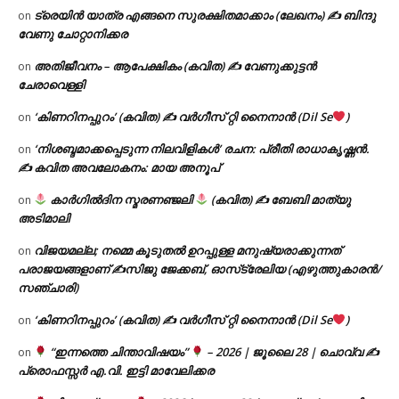
ട്രെയിൻ യാത്ര എങ്ങനെ സുരക്ഷിതമാക്കാം (ലേഖനം) ✍ ബിന്ദു
on
വേണു ചോറ്റാനിക്കര
അതിജീവനം – ആപേക്ഷികം (കവിത) ✍ വേണുക്കുട്ടൻ
on
ചേരാവെള്ളി
‘കിണറിനപ്പുറം’ (കവിത) ✍ വർഗീസ് റ്റി നൈനാൻ (Dil Se
)
on
‘നിശബ്ദമാക്കപ്പെടുന്ന നിലവിളികൾ’ രചന: പ്രീതി രാധാകൃഷ്ണൻ.
on
✍ കവിത അവലോകനം: മായ അനൂപ്
കാർഗിൽദിന സ്മരണഞ്ജലി
(കവിത) ✍ ബേബി മാത്യു
on
അടിമാലി
വിജയമല്ല; നമ്മെ കൂടുതൽ ഉറപ്പുള്ള മനുഷ്യരാക്കുന്നത്
on
പരാജയങ്ങളാണ് ✍️സിജു ജേക്കബ്, ഓസ്‌ട്രേലിയ (എഴുത്തുകാരൻ/
സഞ്ചാരി)
‘കിണറിനപ്പുറം’ (കവിത) ✍ വർഗീസ് റ്റി നൈനാൻ (Dil Se
)
on
“ഇന്നത്തെ ചിന്താവിഷയം”
– 2026 | ജൂലൈ 28 | ചൊവ്വ ✍
on
പ്രൊഫസ്സർ എ.വി. ഇട്ടി മാവേലിക്കര