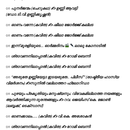
പുനർജന്മം (ചെറുകഥ) ✍ ഉണ്ണി ആവട്ടി
on
(ഡോ.ടി.വി.ഉണ്ണിക്കൃഷ്ണൻ)
ഓണം വന്നേ (കവിത) ✍ ഷീലാ ജോർജ്ജ് കല്ലട
on
ഓണം വന്നേ (കവിത) ✍ ഷീലാ ജോർജ്ജ് കല്ലട
on
ഇന്ന് മുരളിയുടെ… ഓർമ്മദിനം
ലാലു കോനാടിൽ
on
ശ്രാവണനിലാപ്പാൽ (കവിത) ✍ റോമി ബെന്നി
on
ശ്രാവണനിലാപ്പാൽ (കവിത) ✍ റോമി ബെന്നി
on
“അരുതേ ഉണ്ണിയേട്ടാ ഇടയരുതേ.. പ്ലീസ് ” (രാഷ്ട്രീയ ഹാസ്യ
on
വിമർശനം) ✍സുനിൽ വല്ലാത്തറ ഫ്ലോറിഡാ
പുഴയും പ്രകൃതിയും മനുഷ്യനും: വിവേകമില്ലാത്ത നയങ്ങളും
on
ആവർത്തിക്കുന്ന ദുരന്തങ്ങളും ✍ റവ. ജെയിംസ് കെ. ജോൺ
(ലബ്ബക്ക്, ടെക്സാസ്)
ഓണക്കാലം….. (കവിത) ✍ വി.കെ. അശോകൻ
on
ശ്രാവണനിലാപ്പാൽ (കവിത) ✍ റോമി ബെന്നി
on