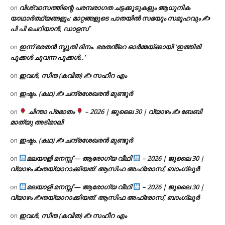
വിശ്വാസത്തിന്റെ പരമ്പരാഗത ചട്ടക്കൂടുകളും ആധുനിക
on
യാഥാർത്ഥ്യങ്ങളും: മാറ്റങ്ങളുടെ പാതയിൽ സഭയും സമൂഹവും ✍
പി പി ചെറിയാൻ, ഡാളസ്
ഇന്ന് ഭരതൻ സ്മൃതി ദിനം. ഭരതൻ്റെ ഓർമ്മയ്ക്കായി ‘ഇത്തിരി
on
പൂക്കൾ ചുവന്ന പൂക്കൾ..’
ഇവൾ, സീത (കവിത) ✍ സഹീറ എം
on
ഇഷ്ടം. (കഥ) ✍ ചന്ദ്രശേഖരൻ മുണ്ടൂർ
on
ചിന്താ പ്രഭാതം
– 2026 | ജൂലൈ 30 | വ്യാഴം ✍
ബേബി
on
മാത്യു അടിമാലി
ഇഷ്ടം. (കഥ) ✍ ചന്ദ്രശേഖരൻ മുണ്ടൂർ
on
മലയാളി മനസ്സ് — ആരോഗ്യ വീഥി
– 2026 | ജൂലൈ 30 |
on
വ്യാഴം ✍
തയ്യാറാക്കിയത്: ആസിഫ അഫ്രോസ്, ബാംഗ്ലൂർ
മലയാളി മനസ്സ് — ആരോഗ്യ വീഥി
– 2026 | ജൂലൈ 30 |
on
വ്യാഴം ✍
തയ്യാറാക്കിയത്: ആസിഫ അഫ്രോസ്, ബാംഗ്ലൂർ
ഇവൾ, സീത (കവിത) ✍ സഹീറ എം
on