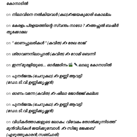
കോനാടിൽ
നിലാവിനെ നൽകിയവൾ (കഥ)✍ജയകുമാരി കൊല്ലം
on
കേരളം പ്രളയത്തിന്റെ സ്വന്തം നാടോ ? ✍️അഫ്സൽ ബഷീർ
on
തൃക്കോമല
” ഓണപ്പുലരികൾ ” (കവിത) ✍ രേഖ രാജ്
on
ശ്രാവണനിലാപ്പാൽ (കവിത) ✍ റോമി ബെന്നി
on
ഇന്ന് മുരളിയുടെ… ഓർമ്മദിനം
ലാലു കോനാടിൽ
on
പുനർജന്മം (ചെറുകഥ) ✍ ഉണ്ണി ആവട്ടി
on
(ഡോ.ടി.വി.ഉണ്ണിക്കൃഷ്ണൻ)
ഓണം വന്നേ (കവിത) ✍ ഷീലാ ജോർജ്ജ് കല്ലട
on
പുനർജന്മം (ചെറുകഥ) ✍ ഉണ്ണി ആവട്ടി
on
(ഡോ.ടി.വി.ഉണ്ണിക്കൃഷ്ണൻ)
വിധികർത്താക്കളുടെ ലോകം: വിവേകം തോൽക്കുന്നിടത്ത്
on
മുൻവിധികൾ ജയിക്കുമ്പോൾ. ✍️ സിജു ജേക്കബ്
(എഴുത്തുകാരൻ,സഞ്ചാരി)