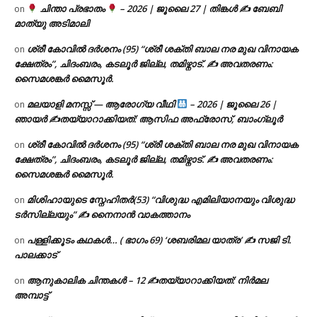
ചിന്താ പ്രഭാതം
– 2026 | ജൂലൈ 27 | തിങ്കൾ ✍
ബേബി
on
മാത്യു അടിമാലി
ശ്രീ കോവിൽ ദർശനം (95) “ശ്രീ ശക്തി ബാല നര മുഖ വിനായക
on
ക്ഷേത്രം”, ചിദംബരം, കടലൂർ ജില്ല, തമിഴ്നാട്. ✍ അവതരണം:
സൈമശങ്കർ മൈസൂർ.
മലയാളി മനസ്സ് — ആരോഗ്യ വീഥി
– 2026 | ജൂലൈ 26 |
on
ഞായർ ✍
തയ്യാറാക്കിയത്: ആസിഫ അഫ്രോസ്, ബാംഗ്ലൂർ
ശ്രീ കോവിൽ ദർശനം (95) “ശ്രീ ശക്തി ബാല നര മുഖ വിനായക
on
ക്ഷേത്രം”, ചിദംബരം, കടലൂർ ജില്ല, തമിഴ്നാട്. ✍ അവതരണം:
സൈമശങ്കർ മൈസൂർ.
മിശിഹായുടെ സ്നേഹിതർ(53) “വിശുദ്ധ എമിലിയാനയും വിശുദ്ധ
on
ടര്‍സില്ലയും” ✍ നൈനാൻ വാകത്താനം
പള്ളിക്കൂടം കഥകൾ… ( ഭാഗം 69) ‘ശബരിമല യാത്ര’ ✍ സജി ടി.
on
പാലക്കാട്
ആനുകാലിക ചിന്തകൾ – 12 ✍തയ്യാറാക്കിയത്: നിർമല
on
അമ്പാട്ട്