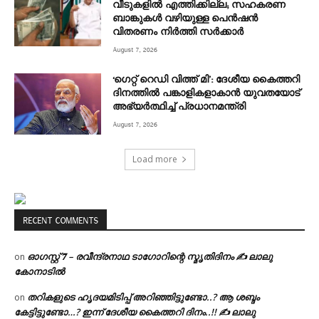
വീടുകളിൽ എത്തിക്കില്ല; സഹകരണ
ബാങ്കുകൾ വഴിയുള്ള പെൻഷൻ
വിതരണം നിർത്തി സർക്കാർ
August 7, 2026
‘ഗെറ്റ് റെഡി വിത്ത് മി’: ദേശീയ കൈത്തറി
ദിനത്തിൽ പങ്കാളികളാകാൻ യുവതയോട്
അഭ്യർത്ഥിച്ച് പ്രധാനമന്ത്രി
August 7, 2026
Load more
RECENT COMMENTS
ഓഗസ്റ്റ് 𝟕 – രവീന്ദ്രനാഥ ടാഗോറിന്റെ സ്മൃതിദിനം ✍ ലാലു
on
കോനാടിൽ
തറികളുടെ ഹൃദയമിടിപ്പ് അറിഞ്ഞിട്ടുണ്ടോ..? ആ ശബ്ദം
on
കേട്ടിട്ടുണ്ടോ…? ഇന്ന് ദേശീയ കൈത്തറി ദിനം..!! ✍ ലാലു