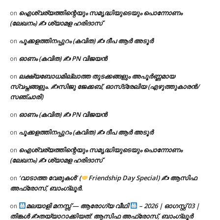
ഐശ്വര്യത്തിന്റെയും സമൃദ്ധിയുടെയും പൊന്നോണം
on
(ലേഖനം) ✍ ശ്യാമള ഹരിദാസ്
പൂക്കളത്തിനപ്പുറം (കവിത) ✍ ദീപ ആർ അടൂർ
on
ഓണം (കവിത) ✍ PN വിജയൻ
on
ലക്ഷ്യബോധമില്ലാത്ത തുടക്കങ്ങളും അപൂർണ്ണമായ
on
സ്വപ്നങ്ങളും. ✍️സിജു ജേക്കബ്, ഓസ്‌ട്രേലിയ (എഴുത്തുകാരൻ/
സഞ്ചാരി)
ഓണം (കവിത) ✍ PN വിജയൻ
on
പൂക്കളത്തിനപ്പുറം (കവിത) ✍ ദീപ ആർ അടൂർ
on
ഐശ്വര്യത്തിന്റെയും സമൃദ്ധിയുടെയും പൊന്നോണം
on
(ലേഖനം) ✍ ശ്യാമള ഹരിദാസ്
‘വാടാത്ത വേരുകൾ’ (
Friendship Day Special) ✍ ആസിഫ
on
അഫ്രോസ്, ബാംഗ്ലൂർ.
മലയാളി മനസ്സ് — ആരോഗ്യ വീഥി
– 2026 | ഓഗസ്റ്റ് 03 |
on
തിങ്കൾ ✍
തയ്യാറാക്കിയത്: ആസിഫ അഫ്രോസ്, ബാംഗ്ലൂർ