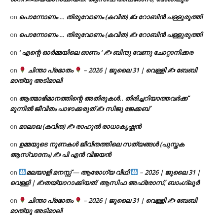
പൊന്നോണം … തിരുവോണം (കവിത) ✍ റോബിൻ പള്ളുരുത്തി
on
പൊന്നോണം … തിരുവോണം (കവിത) ✍ റോബിൻ പള്ളുരുത്തി
on
‘ എന്റെ ഓർമ്മയിലെ ഓണം ‘ ✍ ബിന്ദു വേണു ചോറ്റാനിക്കര
on
ചിന്താ പ്രഭാതം
– 2026 | ജൂലൈ 31 | വെള്ളി ✍
ബേബി
on
മാത്യു അടിമാലി
ആത്മാഭിമാനത്തിന്റെ അതിരുകൾ.. തിരിച്ചറിയാത്തവർക്ക്
on
മുന്നിൽ ജീവിതം പാഴാക്കരുത് ✍️ സിജു ജേക്കബ്
മാലാഖ (കവിത) ✍ രാഹുൽ രാധാകൃഷ്ണൻ
on
ഉമ്മയുടെ നുണകൾ ജീവിതത്തിലെ സത്യങ്ങൾ (പുസ്തക
on
ആസ്വാദനം) ✍ പി എൻ വിജയൻ
മലയാളി മനസ്സ് — ആരോഗ്യ വീഥി
– 2026 | ജൂലൈ 31 |
on
വെള്ളി | ✍
തയ്യാറാക്കിയത്: ആസിഫ അഫ്രോസ്, ബാംഗ്ലൂർ
ചിന്താ പ്രഭാതം
– 2026 | ജൂലൈ 31 | വെള്ളി ✍
ബേബി
on
മാത്യു അടിമാലി