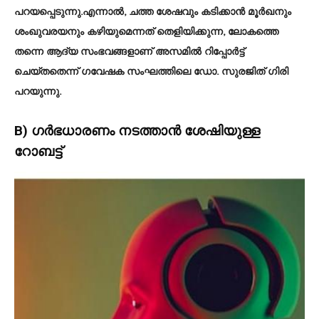
പറയപ്പെടുന്നു.എന്നാൽ, ചത്ത ശേഷവും കടിക്കാൻ മൂർഖനും
ശംഖുവരയനും കഴിയുമെന്നത് തെളിയിക്കുന്ന, ലോകത്തെ
തന്നെ ആദ്യ സംഭവങ്ങളാണ് അസമിൽ റിപ്പോർട്ട്
ചെയ്തതെന്ന് ഗവേഷക സംഘത്തിലെ ഡോ. സുരജിത് ഗിരി
പറയുന്നു.
B) ഗര്‍ഭധാരണം നടത്താന്‍ ശേഷിയുള്ള
റോബട്ട്