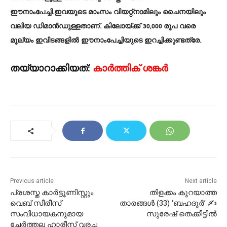
ഈനാംപേച്ചി.ഇവയുടെ മാംസം വിയറ്റ്നാമിലും ചൈനയിലും
വലിയ ഡിമാൻഡുള്ളതാണ്. കിലോയ്ക്ക് 30,000 രൂപ വരെ
മൂല്യം ഇവിടങ്ങളിൽ ഈനാംപേച്ചിയുടെ ഇറച്ചിക്കുണ്ടത്രേ.
തയ്യാറാക്കിയത്:
കാർത്തിക് ശങ്കർ
Previous article
Next article
പ്രശസ്ത കാർട്ടൂണിസ്റ്റും
തിളക്കം കുറയാത്ത
വെബ് സീരീസ്
താരങ്ങൾ (33) ‘ബഹദൂർ’ ✍
സംവിധായകനുമായ
സുരേഷ് തെക്കീട്ടിൽ
ചേർത്തല ഹാരീസ് വരച്ച