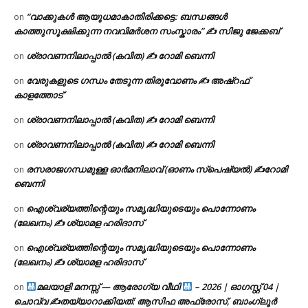
“വാക്കുകൾ ആയുധമാകാതിരിക്കട്ടെ: ബന്ധങ്ങൾ
on
കാത്തുസൂക്ഷിക്കുന്ന നവവിമർശന സംസ്കാരം” ✍️ സിജു ജേക്കബ്
ശ്രാവണനിലാപ്പാൽ (കവിത) ✍ റോമി ബെന്നി
on
വേരുകളുടെ ഗന്ധം തേടുന്ന തിരുവോണം ✍ അഷ്റഫ്
on
കാളത്തോട്
ശ്രാവണനിലാപ്പാൽ (കവിത) ✍ റോമി ബെന്നി
on
ശ്രാവണനിലാപ്പാൽ (കവിത) ✍ റോമി ബെന്നി
on
രസരാജഗന്ധമുള്ള ഓർമനിലാവ് (ഓണം സ്‌പെഷ്യൽ) ✍റോമി
on
ബെന്നി
ഐശ്വര്യത്തിന്റെയും സമൃദ്ധിയുടെയും പൊന്നോണം
on
(ലേഖനം) ✍ ശ്യാമള ഹരിദാസ്
ഐശ്വര്യത്തിന്റെയും സമൃദ്ധിയുടെയും പൊന്നോണം
on
(ലേഖനം) ✍ ശ്യാമള ഹരിദാസ്
മലയാളി മനസ്സ് — ആരോഗ്യ വീഥി
– 2026 | ഓഗസ്റ്റ് 04 |
on
ചൊവ്വ ✍
തയ്യാറാക്കിയത്: ആസിഫ അഫ്രോസ്, ബാംഗ്ലൂർ