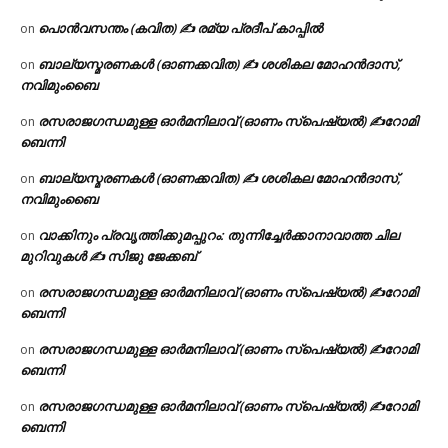
പൊൻവസന്തം (കവിത) ✍ രമ്യ പ്രദീപ് കാപ്പിൽ
on
ബാല്യസ്മരണകൾ (ഓണക്കവിത) ✍ ശശികല മോഹൻദാസ്,
on
നവിമുംബൈ
രസരാജഗന്ധമുള്ള ഓർമനിലാവ് (ഓണം സ്‌പെഷ്യൽ) ✍റോമി
on
ബെന്നി
ബാല്യസ്മരണകൾ (ഓണക്കവിത) ✍ ശശികല മോഹൻദാസ്,
on
നവിമുംബൈ
വാക്കിനും പ്രവൃത്തിക്കുമപ്പുറം: തുന്നിച്ചേർക്കാനാവാത്ത ചില
on
മുറിവുകൾ ✍️ സിജു ജേക്കബ്
രസരാജഗന്ധമുള്ള ഓർമനിലാവ് (ഓണം സ്‌പെഷ്യൽ) ✍റോമി
on
ബെന്നി
രസരാജഗന്ധമുള്ള ഓർമനിലാവ് (ഓണം സ്‌പെഷ്യൽ) ✍റോമി
on
ബെന്നി
രസരാജഗന്ധമുള്ള ഓർമനിലാവ് (ഓണം സ്‌പെഷ്യൽ) ✍റോമി
on
ബെന്നി