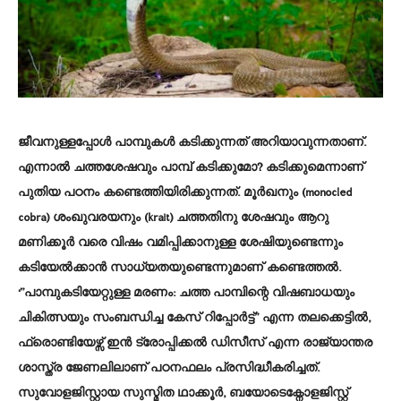
ജീവനുള്ളപ്പോള്‍ പാമ്പുകൾ കടിക്കുന്നത് അറിയാവുന്നതാണ്.
എന്നാൽ ചത്തശേഷവും പാമ്പ് കടിക്കുമോ? കടിക്കുമെന്നാണ്
പുതിയ പഠനം കണ്ടെത്തിയിരിക്കുന്നത്. മൂർഖനും (monocled
cobra) ശംഖുവരയനും (krait) ചത്തതിനു ശേഷവും ആറു
മണിക്കൂർ വരെ വിഷം വമിപ്പിക്കാനുള്ള ശേഷിയുണ്ടെന്നും
കടിയേൽക്കാൻ സാധ്യതയുണ്ടെന്നുമാണ് കണ്ടെത്തൽ.
‘”പാമ്പുകടിയേറ്റുള്ള മരണം: ചത്ത പാമ്പിന്റെ വിഷബാധയും
ചികിത്സയും സംബന്ധിച്ച കേസ് റിപ്പോർട്ട്” എന്ന തലക്കെട്ടിൽ,
ഫ്രൊണ്ടിയേഴ്സ് ഇൻ ട്രോപ്പിക്കൽ ഡിസീസ് എന്ന രാജ്യാന്തര
ശാസ്ത്ര ജേണലിലാണ് പഠനഫലം പ്രസിദ്ധീകരിച്ചത്.
സുവോളജിസ്റ്റായ സുസ്മിത ഥാക്കൂർ, ബയോടെക്നോളജിസ്റ്റ്