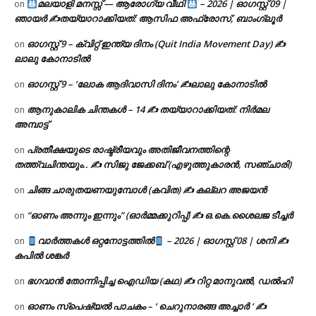
മലയാളി മനസ്സ് — ആരോഗ്യ വീഥി
– 2026 | ഓഗസ്റ്റ് 09 |
on
ഞായർ ✍
തയ്യാറാക്കിയത്: ആസിഫ അഫ്രോസ്, ബാംഗ്ലൂർ
ഓഗസ്റ്റ് 9 – ക്വിറ്റ് ഇന്ത്യ ദിനം (Quit India Movement Day) ✍
on
ലാലു കോനാടിൽ
ഓഗസ്റ്റ് 9 – ‘ലോക ആദിവാസി ദിനം’ ✍️ലാലു കോനാടിൽ
on
ആനുകാലിക ചിന്തകൾ – 14 ✍ തയ്യാറാക്കിയത്: നിർമല
on
അമ്പാട്ട്
പ്രതീക്ഷയുടെ രാഷ്ട്രീയവും അതിജീവനത്തിന്റെ
on
തത്ത്വചിന്തയും.. ✍️ സിജു ജേക്കബ് (എഴുത്തുകാരൻ, സഞ്ചാരി)
ചിങ്ങ ചാരുതയണയുമ്പോൾ (കവിത) ✍ കല്ലറ അജയൻ
on
“ഓണം അന്നും ഇന്നും” (ഓർമ്മക്കുറിപ്പ്) ✍ ഒ.കെ.ശൈലജ ടീച്ചർ
on
വാർത്തകൾ ഒറ്റനോട്ടത്തിൽ
– 2026 | ഓഗസ്റ്റ് 08 | ശനി ✍
on
കപിൽ ശങ്കർ
ഭഗവാൻ തോന്നിപ്പിച്ച ഐഡിയ (കഥ) ✍ റിറ്റ മാനുവൽ, ഡൽഹി
on
ഓണം സ്പെഷ്യൽ പാചകം – ‘ ചെറുനാരങ്ങ അച്ചാർ ‘ ✍
on