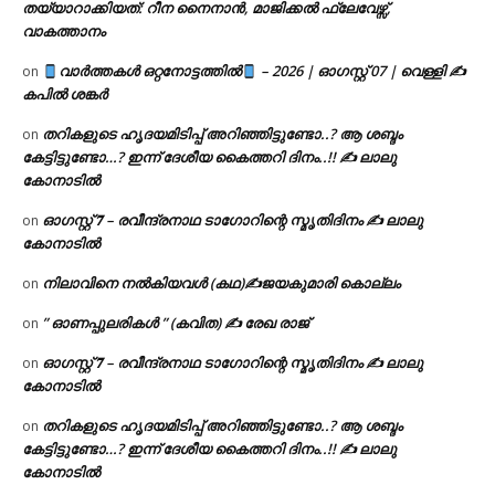
തയ്യാറാക്കിയത്: റീന നൈനാൻ, മാജിക്കൽ ഫ്ലേവേഴ്സ്,
വാകത്താനം
വാർത്തകൾ ഒറ്റനോട്ടത്തിൽ
– 2026 | ഓഗസ്റ്റ് 07 | വെള്ളി ✍
on
കപിൽ ശങ്കർ
തറികളുടെ ഹൃദയമിടിപ്പ് അറിഞ്ഞിട്ടുണ്ടോ..? ആ ശബ്ദം
on
കേട്ടിട്ടുണ്ടോ…? ഇന്ന് ദേശീയ കൈത്തറി ദിനം..!! ✍ ലാലു
കോനാടിൽ
ഓഗസ്റ്റ് 𝟕 – രവീന്ദ്രനാഥ ടാഗോറിന്റെ സ്മൃതിദിനം ✍ ലാലു
on
കോനാടിൽ
നിലാവിനെ നൽകിയവൾ (കഥ)✍ജയകുമാരി കൊല്ലം
on
” ഓണപ്പുലരികൾ ” (കവിത) ✍ രേഖ രാജ്
on
ഓഗസ്റ്റ് 𝟕 – രവീന്ദ്രനാഥ ടാഗോറിന്റെ സ്മൃതിദിനം ✍ ലാലു
on
കോനാടിൽ
തറികളുടെ ഹൃദയമിടിപ്പ് അറിഞ്ഞിട്ടുണ്ടോ..? ആ ശബ്ദം
on
കേട്ടിട്ടുണ്ടോ…? ഇന്ന് ദേശീയ കൈത്തറി ദിനം..!! ✍ ലാലു
കോനാടിൽ