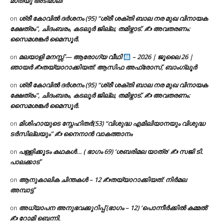
മാത്യു അടിമാലി
ശ്രീ കോവിൽ ദർശനം (95) “ശ്രീ ശക്തി ബാല നര മുഖ വിനായക
on
ക്ഷേത്രം”, ചിദംബരം, കടലൂർ ജില്ല, തമിഴ്നാട്. ✍ അവതരണം:
സൈമശങ്കർ മൈസൂർ.
മലയാളി മനസ്സ് — ആരോഗ്യ വീഥി
– 2026 | ജൂലൈ 26 |
on
ഞായർ ✍
തയ്യാറാക്കിയത്: ആസിഫ അഫ്രോസ്, ബാംഗ്ലൂർ
ശ്രീ കോവിൽ ദർശനം (95) “ശ്രീ ശക്തി ബാല നര മുഖ വിനായക
on
ക്ഷേത്രം”, ചിദംബരം, കടലൂർ ജില്ല, തമിഴ്നാട്. ✍ അവതരണം:
സൈമശങ്കർ മൈസൂർ.
മിശിഹായുടെ സ്നേഹിതർ(53) “വിശുദ്ധ എമിലിയാനയും വിശുദ്ധ
on
ടര്‍സില്ലയും” ✍ നൈനാൻ വാകത്താനം
പള്ളിക്കൂടം കഥകൾ… ( ഭാഗം 69) ‘ശബരിമല യാത്ര’ ✍ സജി ടി.
on
പാലക്കാട്
ആനുകാലിക ചിന്തകൾ – 12 ✍തയ്യാറാക്കിയത്: നിർമല
on
അമ്പാട്ട്
അധ്യാപന അനുഭവക്കുറിപ്പ് (ഭാഗം – 12) ‘പൊന്നീർക്കിൽ കമ്മൽ’
on
✍ റോമി ബെന്നി.