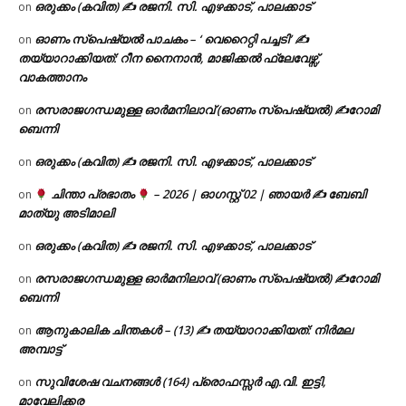
ഒരുക്കം (കവിത) ✍ രജനി. സി. എഴക്കാട്, പാലക്കാട്
on
ഓണം സ്പെഷ്യൽ പാചകം – ‘ വെറൈറ്റി പച്ചടി’ ✍
on
തയ്യാറാക്കിയത്: റീന നൈനാൻ, മാജിക്കൽ ഫ്ലേവേഴ്സ്,
വാകത്താനം
രസരാജഗന്ധമുള്ള ഓർമനിലാവ് (ഓണം സ്‌പെഷ്യൽ) ✍റോമി
on
ബെന്നി
ഒരുക്കം (കവിത) ✍ രജനി. സി. എഴക്കാട്, പാലക്കാട്
on
ചിന്താ പ്രഭാതം
– 2026 | ഓഗസ്റ്റ് 02 | ഞായർ ✍
ബേബി
on
മാത്യു അടിമാലി
ഒരുക്കം (കവിത) ✍ രജനി. സി. എഴക്കാട്, പാലക്കാട്
on
രസരാജഗന്ധമുള്ള ഓർമനിലാവ് (ഓണം സ്‌പെഷ്യൽ) ✍റോമി
on
ബെന്നി
ആനുകാലിക ചിന്തകൾ – (13) ✍ തയ്യാറാക്കിയത്: നിർമല
on
അമ്പാട്ട്
സുവിശേഷ വചനങ്ങൾ (164) പ്രൊഫസ്സർ എ.വി. ഇട്ടി,
on
മാവേലിക്കര