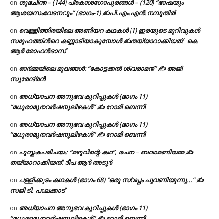
ശുഭചിന്ത – (144) പ്രകാശഗോപുരങ്ങൾ – (120) “ഭാഷയും
on
ആശയസംവേദനവും” (ഭാഗം-1) ✍പി.എം.എൻ.നമ്പൂതിരി
വെള്ളിത്തിരയിലെ അണിയറ കഥകൾ (1) ഇരയുടെ മുറിവുകൾ
on
സമൂഹത്തിന്‍റെ കണ്ണാടിയാകുമ്പോൾ ✍തയ്യാറാക്കിയത്: കെ.
ആര്‍ മോഹന്‍ദാസ്
ഓർമ്മയിലെ മുഖങ്ങൾ: “കോട്ടക്കൽ ശിവരാമൻ” ✍ അജി
on
സുരേന്ദ്രൻ
അധ്യാപന അനുഭവ കുറിപ്പുകൾ (ഭാഗം 11)
on
“മധുരാമൃതവർഷനൂലിഴകൾ” ✍ റോമി ബെന്നി
അധ്യാപന അനുഭവ കുറിപ്പുകൾ (ഭാഗം 11)
on
“മധുരാമൃതവർഷനൂലിഴകൾ” ✍ റോമി ബെന്നി
പുസ്തകപരിചയം: “മഴുവിന്റെ കഥ”, രചന – ബലാമണിയമ്മ ✍
on
തയ്യാറാക്കിയത്: ദീപ ആർ അടൂർ
പള്ളിക്കൂടം കഥകൾ (ഭാഗം 68) “ഒരു സ്വപ്നം പൂവണിയുന്നു…” ✍
on
സജി ടി. പാലക്കാട്
അധ്യാപന അനുഭവ കുറിപ്പുകൾ (ഭാഗം 11)
on
“മധുരാമൃതവർഷനൂലിഴകൾ” ✍ റോമി ബെന്നി