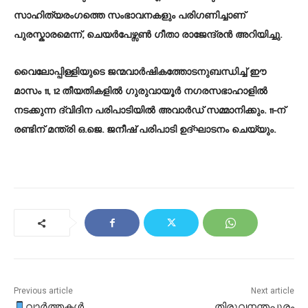
സാഹിത്യരംഗത്തെ സംഭാവനകളും പരിഗണിച്ചാണ്
പുരസ്കാരമെന്ന്, ചെയർപേഴ്സൺ ഗീതാ രാജേന്ദ്രൻ അറിയിച്ചു.
​വൈലോപ്പിള്ളിയുടെ ജന്മവാർഷികത്തോടനുബന്ധിച്ച് ഈ
മാസം 11, 12 തീയതികളിൽ ഗുരുവായൂർ നഗരസഭാഹാളിൽ
നടക്കുന്ന ദ്വിദിന പരിപാടിയിൽ അവാർഡ് സമ്മാനിക്കും. 11-ന്
രണ്ടിന് മന്ത്രി ഒ.ജെ. ജനീഷ് പരിപാടി ഉദ്ഘാടനം ചെയ്യും.
Previous article
Next article
വാർത്തകൾ
തിരുവനന്തപുരം