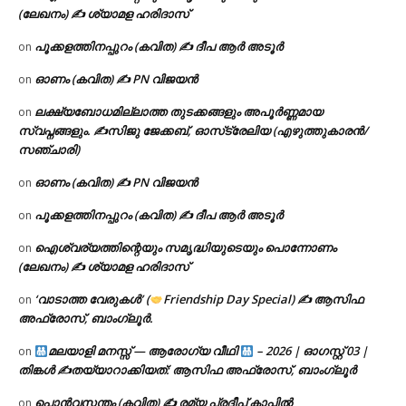
(ലേഖനം) ✍ ശ്യാമള ഹരിദാസ്
പൂക്കളത്തിനപ്പുറം (കവിത) ✍ ദീപ ആർ അടൂർ
on
ഓണം (കവിത) ✍ PN വിജയൻ
on
ലക്ഷ്യബോധമില്ലാത്ത തുടക്കങ്ങളും അപൂർണ്ണമായ
on
സ്വപ്നങ്ങളും. ✍️സിജു ജേക്കബ്, ഓസ്‌ട്രേലിയ (എഴുത്തുകാരൻ/
സഞ്ചാരി)
ഓണം (കവിത) ✍ PN വിജയൻ
on
പൂക്കളത്തിനപ്പുറം (കവിത) ✍ ദീപ ആർ അടൂർ
on
ഐശ്വര്യത്തിന്റെയും സമൃദ്ധിയുടെയും പൊന്നോണം
on
(ലേഖനം) ✍ ശ്യാമള ഹരിദാസ്
‘വാടാത്ത വേരുകൾ’ (
Friendship Day Special) ✍ ആസിഫ
on
അഫ്രോസ്, ബാംഗ്ലൂർ.
മലയാളി മനസ്സ് — ആരോഗ്യ വീഥി
– 2026 | ഓഗസ്റ്റ് 03 |
on
തിങ്കൾ ✍
തയ്യാറാക്കിയത്: ആസിഫ അഫ്രോസ്, ബാംഗ്ലൂർ
പൊൻവസന്തം (കവിത) ✍ രമ്യ പ്രദീപ് കാപ്പിൽ
on