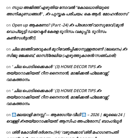
സുധ അജിത്ത് എഴുതിയ നോവൽ “കോലധാരിയുടെ
on
അഗ്നികുണ്ഡങ്ങള്‍” , ✍ പുസ്തക പരിചയം: കെ ആർ. മോഹൻദാസ്
Open up ആകണോ? (Part -24) ✍ പ്രശാന്ത് വാസുദേവ് (മുൻ
on
ഡെപ്യൂട്ടി ഡയറക്ടർ കേരള ടൂറിസം വകുപ്പ് & ടൂറിസം
കൺസൾട്ടൻ്റ്).
ചില മടങ്ങിവരവുകൾ മുറിവേൽപ്പിക്കാനുള്ളതാണ്! (ലേഖനം) ✍️
on
സിജു ജേക്കബ്, ഓസ്‌ട്രേലിയ (എഴുത്തുകാരൻ/സഞ്ചാരി)
‘ ചില പൊടിക്കൈകൾ ‘ (3) HOME DECOR TIPS ✍
on
തയ്യാറാക്കിയത്: റീന നൈനാൻ, മാജിക്കൽ ഫ്ലേവേഴ്സ്,
വാകത്താനം
‘ ചില പൊടിക്കൈകൾ ‘ (3) HOME DECOR TIPS ✍
on
തയ്യാറാക്കിയത്: റീന നൈനാൻ, മാജിക്കൽ ഫ്ലേവേഴ്സ്,
വാകത്താനം
മലയാളി മനസ്സ് — ആരോഗ്യ വീഥി
– 2026 | ജൂലൈ 24 |
on
വെള്ളി ✍
തയ്യാറാക്കിയത്: ആസിഫ അഫ്രോസ്, ബാംഗ്ലൂർ
ശ്രീ കോവിൽ ദർശനം (94) ‘വഴുതക്കാട് ശ്രീ മഹാഗണപതി
on