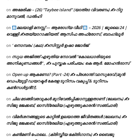
അമേരിക്ക – (26) “Taybee island” (യാത്രാ വിവരണം) ✍ റിറ്റ
on
മാനുവൽ, ഡൽഹി
മലയാളി മനസ്സ് — ആരോഗ്യ വീഥി
– 2026 | ജൂലൈ 24 |
on
വെള്ളി ✍
തയ്യാറാക്കിയത്: ആസിഫ അഫ്രോസ്, ബാംഗ്ലൂർ
‘ നൊമ്പരം’ (കഥ) ✍സിസ്റ്റർ ഉഷാ ജോർജ്
on
സുധ അജിത്ത് എഴുതിയ നോവൽ “കോലധാരിയുടെ
on
അഗ്നികുണ്ഡങ്ങള്‍” , ✍ പുസ്തക പരിചയം: കെ ആർ. മോഹൻദാസ്
Open up ആകണോ? (Part -24) ✍ പ്രശാന്ത് വാസുദേവ് (മുൻ
on
ഡെപ്യൂട്ടി ഡയറക്ടർ കേരള ടൂറിസം വകുപ്പ് & ടൂറിസം
കൺസൾട്ടൻ്റ്).
ചില മടങ്ങിവരവുകൾ മുറിവേൽപ്പിക്കാനുള്ളതാണ്! (ലേഖനം) ✍️
on
സിജു ജേക്കബ്, ഓസ്‌ട്രേലിയ (എഴുത്തുകാരൻ/സഞ്ചാരി)
വിമർശനങ്ങളുടെ കാറ്റിൽ ഉലയാത്ത ജീവിതങ്ങൾ (ലേഖനം) ✍️
on
സിജു ജേക്കബ്, ഓസ്‌ട്രേലിയ (എഴുത്തുകാരൻ/സഞ്ചാരി)
കൺമണി പോലെ.. (ക്രിസ്തീയ ഭക്തിഗാനം) ✍ ബൈജു
on