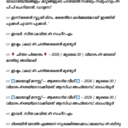
യാഥാർത്ഥ്യങ്ങളും: മാറ്റങ്ങളുടെ പാതയിൽ സഭയും സമൂഹവും ✍
പി പി ചെറിയാൻ, ഡാളസ്
ഇന്ന് ഭരതൻ സ്മൃതി ദിനം. ഭരതൻ്റെ ഓർമ്മയ്ക്കായി ‘ഇത്തിരി
on
പൂക്കൾ ചുവന്ന പൂക്കൾ..’
ഇവൾ, സീത (കവിത) ✍ സഹീറ എം
on
ഇഷ്ടം. (കഥ) ✍ ചന്ദ്രശേഖരൻ മുണ്ടൂർ
on
ചിന്താ പ്രഭാതം
– 2026 | ജൂലൈ 30 | വ്യാഴം ✍
ബേബി
on
മാത്യു അടിമാലി
ഇഷ്ടം. (കഥ) ✍ ചന്ദ്രശേഖരൻ മുണ്ടൂർ
on
മലയാളി മനസ്സ് — ആരോഗ്യ വീഥി
– 2026 | ജൂലൈ 30 |
on
വ്യാഴം ✍
തയ്യാറാക്കിയത്: ആസിഫ അഫ്രോസ്, ബാംഗ്ലൂർ
മലയാളി മനസ്സ് — ആരോഗ്യ വീഥി
– 2026 | ജൂലൈ 30 |
on
വ്യാഴം ✍
തയ്യാറാക്കിയത്: ആസിഫ അഫ്രോസ്, ബാംഗ്ലൂർ
ഇവൾ, സീത (കവിത) ✍ സഹീറ എം
on
ട്രെയിൻ യാത്ര എങ്ങനെ സുരക്ഷിതമാക്കാം (ലേഖനം) ✍ ബിന്ദു
on