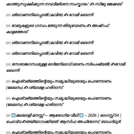
കാത്തുസൂക്ഷിക്കുന്ന നവവിമർശന സംസ്കാരം” ✍️ സിജു ജേക്കബ്
ശ്രാവണനിലാപ്പാൽ (കവിത) ✍ റോമി ബെന്നി
on
വേരുകളുടെ ഗന്ധം തേടുന്ന തിരുവോണം ✍ അഷ്റഫ്
on
കാളത്തോട്
ശ്രാവണനിലാപ്പാൽ (കവിത) ✍ റോമി ബെന്നി
on
ശ്രാവണനിലാപ്പാൽ (കവിത) ✍ റോമി ബെന്നി
on
രസരാജഗന്ധമുള്ള ഓർമനിലാവ് (ഓണം സ്‌പെഷ്യൽ) ✍റോമി
on
ബെന്നി
ഐശ്വര്യത്തിന്റെയും സമൃദ്ധിയുടെയും പൊന്നോണം
on
(ലേഖനം) ✍ ശ്യാമള ഹരിദാസ്
ഐശ്വര്യത്തിന്റെയും സമൃദ്ധിയുടെയും പൊന്നോണം
on
(ലേഖനം) ✍ ശ്യാമള ഹരിദാസ്
മലയാളി മനസ്സ് — ആരോഗ്യ വീഥി
– 2026 | ഓഗസ്റ്റ് 04 |
on
ചൊവ്വ ✍
തയ്യാറാക്കിയത്: ആസിഫ അഫ്രോസ്, ബാംഗ്ലൂർ
ഐശ്വര്യത്തിന്റെയും സമൃദ്ധിയുടെയും പൊന്നോണം
on