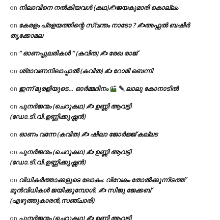
നിലാവിനെ നൽകിയവൾ (കഥ)✍ജയകുമാരി കൊല്ലം
on
കേരളം പ്രളയത്തിന്റെ സ്വന്തം നാടോ ? ✍️അഫ്സൽ ബഷീർ
on
തൃക്കോമല
” ഓണപ്പുലരികൾ ” (കവിത) ✍ രേഖ രാജ്
on
ശ്രാവണനിലാപ്പാൽ (കവിത) ✍ റോമി ബെന്നി
on
ഇന്ന് മുരളിയുടെ… ഓർമ്മദിനം
ലാലു കോനാടിൽ
on
പുനർജന്മം (ചെറുകഥ) ✍ ഉണ്ണി ആവട്ടി
on
(ഡോ.ടി.വി.ഉണ്ണിക്കൃഷ്ണൻ)
ഓണം വന്നേ (കവിത) ✍ ഷീലാ ജോർജ്ജ് കല്ലട
on
പുനർജന്മം (ചെറുകഥ) ✍ ഉണ്ണി ആവട്ടി
on
(ഡോ.ടി.വി.ഉണ്ണിക്കൃഷ്ണൻ)
വിധികർത്താക്കളുടെ ലോകം: വിവേകം തോൽക്കുന്നിടത്ത്
on
മുൻവിധികൾ ജയിക്കുമ്പോൾ. ✍️ സിജു ജേക്കബ്
(എഴുത്തുകാരൻ,സഞ്ചാരി)
പുനർജന്മം (ചെറുകഥ) ✍ ഉണ്ണി ആവട്ടി
on