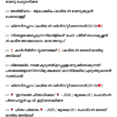
വേണു ചോറ്റാനിക്കര
അതിജീവനം – ആപേക്ഷികം (കവിത) ✍ വേണുക്കുട്ടൻ
on
ചേരാവെള്ളി
‘കിണറിനപ്പുറം’ (കവിത) ✍ വർഗീസ് റ്റി നൈനാൻ (Dil Se
)
on
‘നിശബ്ദമാക്കപ്പെടുന്ന നിലവിളികൾ’ രചന: പ്രീതി രാധാകൃഷ്ണൻ.
on
✍ കവിത അവലോകനം: മായ അനൂപ്
കാർഗിൽദിന സ്മരണഞ്ജലി
(കവിത) ✍ ബേബി മാത്യു
on
അടിമാലി
വിജയമല്ല; നമ്മെ കൂടുതൽ ഉറപ്പുള്ള മനുഷ്യരാക്കുന്നത്
on
പരാജയങ്ങളാണ് ✍️സിജു ജേക്കബ്, ഓസ്‌ട്രേലിയ (എഴുത്തുകാരൻ/
സഞ്ചാരി)
‘കിണറിനപ്പുറം’ (കവിത) ✍ വർഗീസ് റ്റി നൈനാൻ (Dil Se
)
on
“ഇന്നത്തെ ചിന്താവിഷയം”
– 2026 | ജൂലൈ 28 | ചൊവ്വ ✍
on
പ്രൊഫസ്സർ എ.വി. ഇട്ടി മാവേലിക്കര
ചിന്താ പ്രഭാതം
– 2026 | ജൂലൈ 28 | ചൊവ്വ ✍
ബേബി
on
മാത്യു അടിമാലി