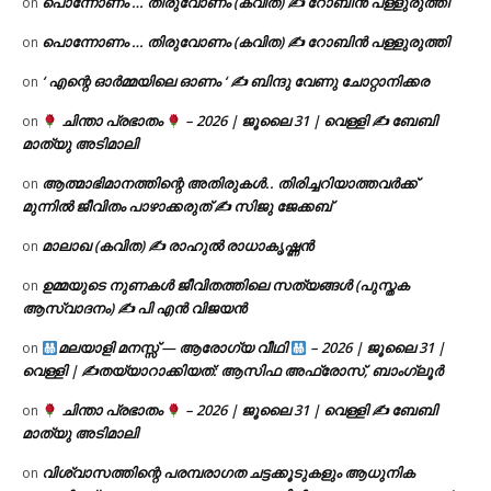
പൊന്നോണം … തിരുവോണം (കവിത) ✍ റോബിൻ പള്ളുരുത്തി
on
പൊന്നോണം … തിരുവോണം (കവിത) ✍ റോബിൻ പള്ളുരുത്തി
on
‘ എന്റെ ഓർമ്മയിലെ ഓണം ‘ ✍ ബിന്ദു വേണു ചോറ്റാനിക്കര
on
ചിന്താ പ്രഭാതം
– 2026 | ജൂലൈ 31 | വെള്ളി ✍
ബേബി
on
മാത്യു അടിമാലി
ആത്മാഭിമാനത്തിന്റെ അതിരുകൾ.. തിരിച്ചറിയാത്തവർക്ക്
on
മുന്നിൽ ജീവിതം പാഴാക്കരുത് ✍️ സിജു ജേക്കബ്
മാലാഖ (കവിത) ✍ രാഹുൽ രാധാകൃഷ്ണൻ
on
ഉമ്മയുടെ നുണകൾ ജീവിതത്തിലെ സത്യങ്ങൾ (പുസ്തക
on
ആസ്വാദനം) ✍ പി എൻ വിജയൻ
മലയാളി മനസ്സ് — ആരോഗ്യ വീഥി
– 2026 | ജൂലൈ 31 |
on
വെള്ളി | ✍
തയ്യാറാക്കിയത്: ആസിഫ അഫ്രോസ്, ബാംഗ്ലൂർ
ചിന്താ പ്രഭാതം
– 2026 | ജൂലൈ 31 | വെള്ളി ✍
ബേബി
on
മാത്യു അടിമാലി
വിശ്വാസത്തിന്റെ പരമ്പരാഗത ചട്ടക്കൂടുകളും ആധുനിക
on