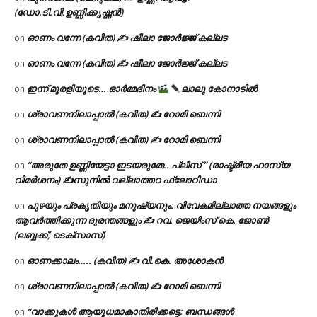
(ഡോ.ടി.വി.ഉണ്ണിക്കൃഷ്ണൻ)
ഓണം വന്നേ (കവിത) ✍ ഷീലാ ജോർജ്ജ് കല്ലട
on
ഓണം വന്നേ (കവിത) ✍ ഷീലാ ജോർജ്ജ് കല്ലട
on
ഇന്ന് മുരളിയുടെ… ഓർമ്മദിനം
ലാലു കോനാടിൽ
on
ശ്രാവണനിലാപ്പാൽ (കവിത) ✍ റോമി ബെന്നി
on
ശ്രാവണനിലാപ്പാൽ (കവിത) ✍ റോമി ബെന്നി
on
“അരുതേ ഉണ്ണിയേട്ടാ ഇടയരുതേ.. പ്ലീസ് ” (രാഷ്ട്രീയ ഹാസ്യ
on
വിമർശനം) ✍സുനിൽ വല്ലാത്തറ ഫ്ലോറിഡാ
പുഴയും പ്രകൃതിയും മനുഷ്യനും: വിവേകമില്ലാത്ത നയങ്ങളും
on
ആവർത്തിക്കുന്ന ദുരന്തങ്ങളും ✍ റവ. ജെയിംസ് കെ. ജോൺ
(ലബ്ബക്ക്, ടെക്സാസ്)
ഓണക്കാലം….. (കവിത) ✍ വി.കെ. അശോകൻ
on
ശ്രാവണനിലാപ്പാൽ (കവിത) ✍ റോമി ബെന്നി
on
“വാക്കുകൾ ആയുധമാകാതിരിക്കട്ടെ: ബന്ധങ്ങൾ
on