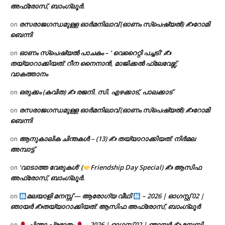
അഫ്രോസ്, ബാംഗ്ലൂർ.
രസരാജഗന്ധമുള്ള ഓർമനിലാവ് (ഓണം സ്‌പെഷ്യൽ) ✍റോമി
on
ബെന്നി
ഓണം സ്പെഷ്യൽ പാചകം – ‘ വെറൈറ്റി പച്ചടി’ ✍
on
തയ്യാറാക്കിയത്: റീന നൈനാൻ, മാജിക്കൽ ഫ്ലേവേഴ്സ്,
വാകത്താനം
ഒരുക്കം (കവിത) ✍ രജനി. സി. എഴക്കാട്, പാലക്കാട്
on
രസരാജഗന്ധമുള്ള ഓർമനിലാവ് (ഓണം സ്‌പെഷ്യൽ) ✍റോമി
on
ബെന്നി
ആനുകാലിക ചിന്തകൾ – (13) ✍ തയ്യാറാക്കിയത്: നിർമല
on
അമ്പാട്ട്
‘വാടാത്ത വേരുകൾ’ (
Friendship Day Special) ✍ ആസിഫ
on
അഫ്രോസ്, ബാംഗ്ലൂർ.
മലയാളി മനസ്സ് — ആരോഗ്യ വീഥി
– 2026 | ഓഗസ്റ്റ് 02 |
on
ഞായർ ✍
തയ്യാറാക്കിയത്: ആസിഫ അഫ്രോസ്, ബാംഗ്ലൂർ
ചിന്താ പ്രഭാതം
– 2026 | ഓഗസ്റ്റ് 02 | ഞായർ ✍
ബേബി
on