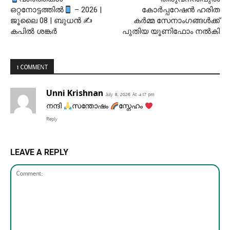
ഒറ്റനോട്ടത്തിൽ
– 2026 |
കോർപ്പറേഷൻ ഹരിത
ജൂലൈ 08 | ബുധൻ ✍
കർമ്മ സേനാംഗങ്ങൾക്ക്
കപിൽ ശങ്കർ
പുതിയ യൂണിഫോം നൽകി
1 COMMENT
Unni Krishnan
July 8, 2026 At 4:17 pm
നന്ദി
സന്തോഷം
സ്നേഹം
Reply
LEAVE A REPLY