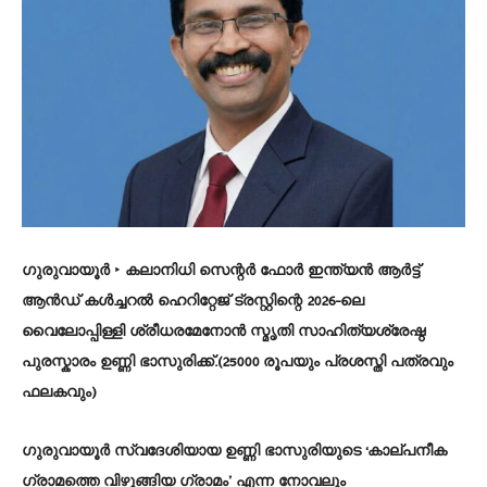
​ഗുരുവായൂർ ‣
കലാനിധി സെന്റർ ഫോർ ഇന്ത്യൻ ആർട്ട്
ആൻഡ് കൾച്ചറൽ ഹെറിറ്റേജ് ട്രസ്റ്റിന്റെ 2026-ലെ
വൈലോപ്പിള്ളി ശ്രീധരമേനോൻ സ്മൃതി സാഹിത്യശ്രേഷ്ഠ
പുരസ്കാരം ഉണ്ണി ഭാസുരിക്ക്.(25000 രൂപയും പ്രശസ്തി പത്രവും
ഫലകവും)
​ഗുരുവായൂർ സ്വദേശിയായ ഉണ്ണി ഭാസുരിയുടെ ‘കാല്പനീക
ഗ്രാമത്തെ വിഴുങ്ങിയ ഗ്രാമം’ എന്ന നോവലും