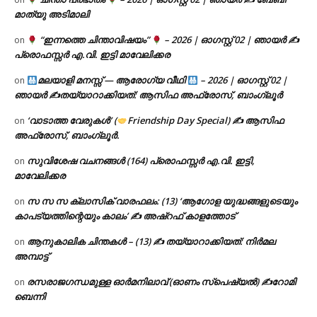
മാത്യു അടിമാലി
“ഇന്നത്തെ ചിന്താവിഷയം”
– 2026 | ഓഗസ്റ്റ് 02 | ഞായർ ✍
on
പ്രൊഫസ്സർ എ.വി. ഇട്ടി മാവേലിക്കര
മലയാളി മനസ്സ് — ആരോഗ്യ വീഥി
– 2026 | ഓഗസ്റ്റ് 02 |
on
ഞായർ ✍
തയ്യാറാക്കിയത്: ആസിഫ അഫ്രോസ്, ബാംഗ്ലൂർ
‘വാടാത്ത വേരുകൾ’ (
Friendship Day Special) ✍ ആസിഫ
on
അഫ്രോസ്, ബാംഗ്ലൂർ.
സുവിശേഷ വചനങ്ങൾ (164) പ്രൊഫസ്സർ എ.വി. ഇട്ടി,
on
മാവേലിക്കര
സ സ സ ക്ലാസിക് വാരഫലം: (13) ‘ആഗോള യുദ്ധങ്ങളുടെയും
on
കാപട്യത്തിന്റെയും കാലം’ ✍ അഷ്റഫ് കാളത്തോട്
ആനുകാലിക ചിന്തകൾ – (13) ✍ തയ്യാറാക്കിയത്: നിർമല
on
അമ്പാട്ട്
രസരാജഗന്ധമുള്ള ഓർമനിലാവ് (ഓണം സ്‌പെഷ്യൽ) ✍റോമി
on
ബെന്നി