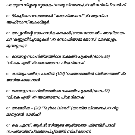
പറയുന്ന നിശ്ശബ്ദ സ്മാരകം (ലഘു വിവരണം) ✍ ജിഷ ദിലീപ് ഡൽഹി
80കളിലെ വസന്തങ്ങൾ ” ലോഹിതദാസ് ” ✍ ആസിഫ
on
അഫ്രോസ് ബാംഗ്ലൂർ.
അപ്പുവിന്റെ സാഹസിക കഥകൾ (ബാല നോവൽ – അദ്ധ്യായം
on
23) ‘കണ്ണുനീർച്ചാലുകൾ ‘ ✍ സോഫിയാമ്മ ജോസ്, വാഴക്കുളം,
മുവാറ്റുപുഴ
മലയാള സാഹിത്യത്തിലെ നക്ഷത്ര പൂക്കൾ (ഭാഗം 56)
on
“വി.കെ.എൻ” ✍ അവതരണം: പ്രഭ ദിനേഷ്
കതിരും പതിരും പംക്തി: (104) ‘ചെന്താമരയിൽ വിരിയാത്തത് ‘ ✍
on
ജസിയഷാജഹാൻ.
മലയാള സാഹിത്യത്തിലെ നക്ഷത്ര പൂക്കൾ (ഭാഗം 56)
on
“വി.കെ.എൻ” ✍ അവതരണം: പ്രഭ ദിനേഷ്
അമേരിക്ക – (26) “Taybee island” (യാത്രാ വിവരണം) ✍ റിറ്റ
on
മാനുവൽ, ഡൽഹി
കെ .എസ് . ആർ.ടി.സിയുടെ ആദ്യത്തെ ഫ്രണ്ട്ലി പദവി
on
സപര്യയ്ക്ക് പ്രഖ്യാപിച്ച് മന്ത്രി സിപി ജോൺ