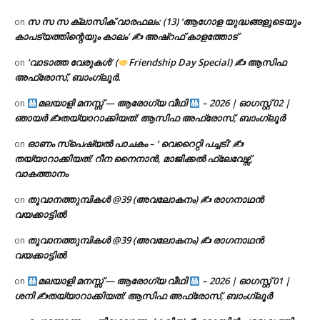
സ സ സ ക്ലാസിക് വാരഫലം: (13) ‘ആഗോള യുദ്ധങ്ങളുടെയും
on
കാപട്യത്തിന്റെയും കാലം’ ✍ അഷ്റഫ് കാളത്തോട്
‘വാടാത്ത വേരുകൾ’ (
Friendship Day Special) ✍ ആസിഫ
on
അഫ്രോസ്, ബാംഗ്ലൂർ.
മലയാളി മനസ്സ് — ആരോഗ്യ വീഥി
– 2026 | ഓഗസ്റ്റ് 02 |
on
ഞായർ ✍
തയ്യാറാക്കിയത്: ആസിഫ അഫ്രോസ്, ബാംഗ്ലൂർ
ഓണം സ്പെഷ്യൽ പാചകം – ‘ വെറൈറ്റി പച്ചടി’ ✍
on
തയ്യാറാക്കിയത്: റീന നൈനാൻ, മാജിക്കൽ ഫ്ലേവേഴ്സ്,
വാകത്താനം
തൂവാനത്തുമ്പികൾ @39 (അവലോകനം) ✍ രാഗനാഥൻ
on
വയക്കാട്ടിൽ
തൂവാനത്തുമ്പികൾ @39 (അവലോകനം) ✍ രാഗനാഥൻ
on
വയക്കാട്ടിൽ
മലയാളി മനസ്സ് — ആരോഗ്യ വീഥി
– 2026 | ഓഗസ്റ്റ് 01 |
on
ശനി ✍
തയ്യാറാക്കിയത്: ആസിഫ അഫ്രോസ്, ബാംഗ്ലൂർ