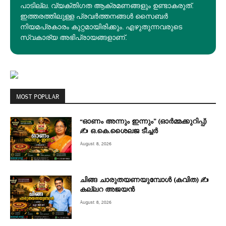
പാടില്ല. വ്യക്തിഗത ആക്രമണങ്ങളും ഉണ്ടാകരുത്.
ഇത്തരത്തിലുള്ള പ്രവർത്തനങ്ങൾ സൈബർ
നിയമപ്രകാരം കുറ്റമായിരിക്കും. എഴുതുന്നവരുടെ
സ്വകാര്യ അഭിപ്രായങ്ങളാണ്.
MOST POPULAR
“ഓണം അന്നും ഇന്നും” (ഓർമ്മക്കുറിപ്പ്)
✍ ഒ.കെ.ശൈലജ ടീച്ചർ
August 8, 2026
ചിങ്ങ ചാരുതയണയുമ്പോൾ (കവിത) ✍
കല്ലറ അജയൻ
August 8, 2026