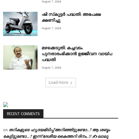
August 7, 2026
ഷി സ്‌കൂട്ടര്‍ പദ്ധതി: അപേക്ഷ
ക്ഷണിച്ചു
August 7, 2026
മഴക്കെടുതി: കച്ചവടം
പുനരാരംഭിക്കാൻ ഉജ്ജീവന വായ്പ
പദ്ധതി
August 7, 2026
Load more
RECENT COMMENTS
തറികളുടെ ഹൃദയമിടിപ്പ് അറിഞ്ഞിട്ടുണ്ടോ..? ആ ശബ്ദം
on
കേട്ടിട്ടുണ്ടോ…? ഇന്ന് ദേശീയ കൈത്തറി ദിനം..!! ✍ ലാലു