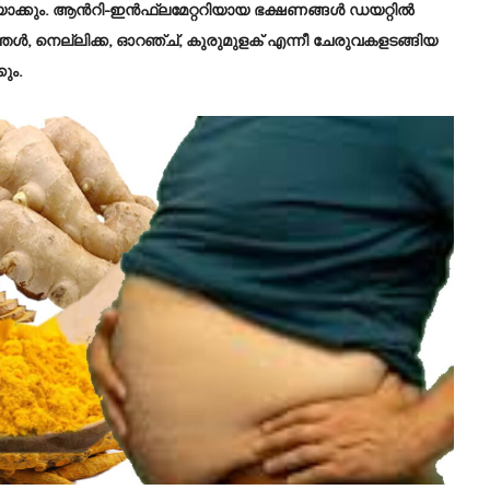
ഇടയാക്കും. ആൻറി-ഇൻഫ്ലമേറ്ററിയായ ഭക്ഷണങ്ങൾ ഡയറ്റിൽ
ൾ, നെല്ലിക്ക, ഓറഞ്ച്, കുരുമുളക് എന്നീ ചേരുവകളടങ്ങിയ
ും.