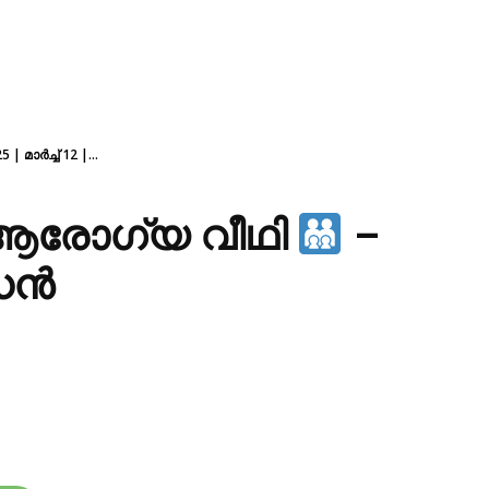
 | മാർച്ച് 12 |...
— ആരോഗ്യ വീഥി
–
ുധൻ