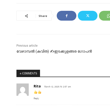
Share
Previous article
വേഴാമ്പൽ (കവിത) ✍ഇടക്കുളങ്ങര ഗോപൻ
4 COMMENTS
Rita
March 12, 2025 At 2:57 am
Reply