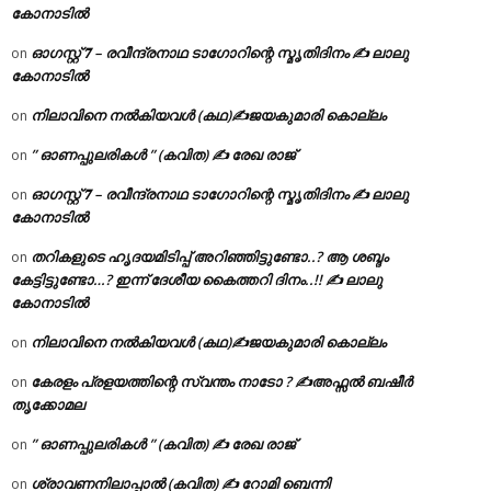
കോനാടിൽ
ഓഗസ്റ്റ് 𝟕 – രവീന്ദ്രനാഥ ടാഗോറിന്റെ സ്മൃതിദിനം ✍ ലാലു
on
കോനാടിൽ
നിലാവിനെ നൽകിയവൾ (കഥ)✍ജയകുമാരി കൊല്ലം
on
” ഓണപ്പുലരികൾ ” (കവിത) ✍ രേഖ രാജ്
on
ഓഗസ്റ്റ് 𝟕 – രവീന്ദ്രനാഥ ടാഗോറിന്റെ സ്മൃതിദിനം ✍ ലാലു
on
കോനാടിൽ
തറികളുടെ ഹൃദയമിടിപ്പ് അറിഞ്ഞിട്ടുണ്ടോ..? ആ ശബ്ദം
on
കേട്ടിട്ടുണ്ടോ…? ഇന്ന് ദേശീയ കൈത്തറി ദിനം..!! ✍ ലാലു
കോനാടിൽ
നിലാവിനെ നൽകിയവൾ (കഥ)✍ജയകുമാരി കൊല്ലം
on
കേരളം പ്രളയത്തിന്റെ സ്വന്തം നാടോ ? ✍️അഫ്സൽ ബഷീർ
on
തൃക്കോമല
” ഓണപ്പുലരികൾ ” (കവിത) ✍ രേഖ രാജ്
on
ശ്രാവണനിലാപ്പാൽ (കവിത) ✍ റോമി ബെന്നി
on