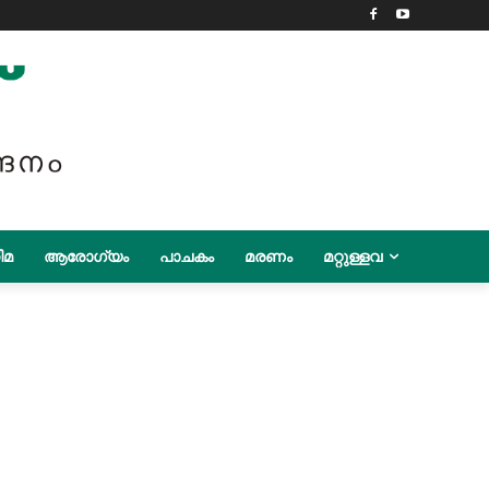
ിമ
ആരോഗ്യം
പാചകം
മരണം
മറ്റുള്ളവ