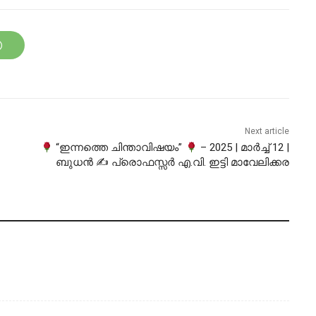
Next article
“ഇന്നത്തെ ചിന്താവിഷയം”
– 2025 | മാർച്ച് 12 |
ബുധൻ ✍ പ്രൊഫസ്സർ എ.വി. ഇട്ടി മാവേലിക്കര