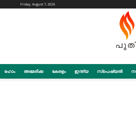
Friday, August 7, 2026
ഹോം
അമേരിക്ക
കേരളം
ഇന്ത്യ
സ്പെഷ്യൽ
നാ