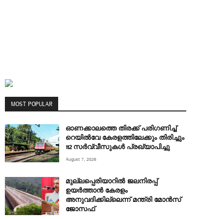
MOST POPULAR
ഓണക്കാലത്തെ തിരക്ക് പരിഗണിച്ച്
റെയിൽവേ കേരളത്തിലേക്കും തിരിച്ചും
112 സർവ്വീസുകൾ പ്രഖ്യാപിച്ചു
August 7, 2026
മുല്ലപ്പെരിയാറിൽ ജലനിരപ്പ്
ഉയർത്താൻ കേരളം
അനുവദിക്കില്ലെന്ന് മന്ത്രി മോൻസ്
ജോസഫ്