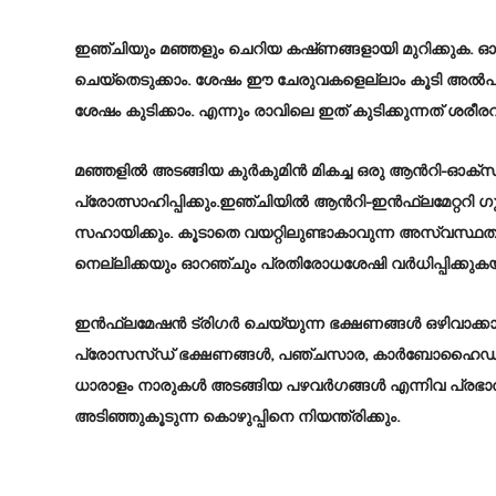
ഇഞ്ചിയും മഞ്ഞളും ചെറിയ കഷ്‌ണങ്ങളായി മുറിക്കുക. ഓ
ചെയ്തെടുക്കാം. ശേഷം ഈ ചേരുവകളെല്ലാം കൂടി അൽപം വെള
ശേഷം കുടിക്കാം. എന്നും രാവിലെ ഇത് കുടിക്കുന്നത് ശരീര
മഞ്ഞളിൽ അടങ്ങിയ കുർകുമിൻ മികച്ച ഒരു ആൻറി-ഓക്
പ്രോത്സാഹിപ്പിക്കും.ഇഞ്ചിയിൽ ആൻറി-ഇൻഫ്ലമേറ്ററി 
സഹായിക്കും. കൂടാതെ വയറ്റിലുണ്ടാകാവുന്ന അസ്വസ്ഥത 
നെല്ലിക്കയും ഓറഞ്ചും പ്രതിരോധശേഷി വർധിപ്പിക്കുക
ഇൻഫ്ലമേഷൻ ട്രിഗർ ചെയ്യുന്ന ഭക്ഷണങ്ങൾ ഒഴിവാക്കാനു
പ്രോസസ്ഡ് ഭക്ഷണങ്ങൾ, പഞ്ചസാര, കാർബോഹൈഡ്രേറ്റ്, 
ധാരാളം നാരുകൾ അടങ്ങിയ പഴവർഗങ്ങൾ എന്നിവ പ്രഭാത
അടിഞ്ഞുകൂടുന്ന കൊഴുപ്പിനെ നിയന്ത്രിക്കും.