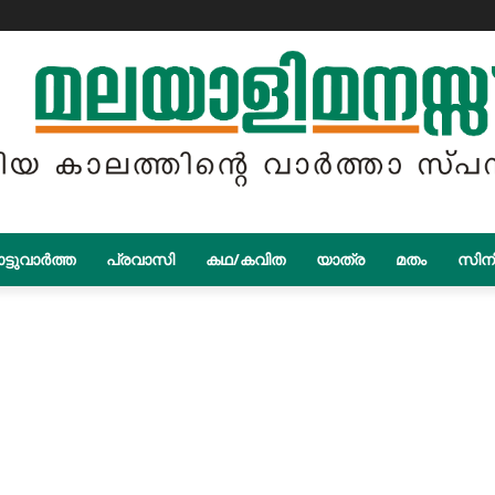
ട്ടുവാർത്ത
പ്രവാസി
കഥ/കവിത
യാത്ര
മതം
സിന