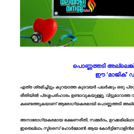
പൊണ്ണത്തടി അല്ലെങ്കി
ഈ ‘മാജിക്’ ഡ്ര
എത്ര ശ്രമിച്ചിട്ടും കുറയാത്ത കുടവയർ പലർക്കും ഒരു പ
രീതിയിൽ പ്രശ്ന‌പരിഹാരം ഉണ്ടാവുകയുള്ളൂ. വിട്ടുമാറാത
കണ്ടെത്തുകയാണ് ആരോഗ്യകരമായി പൊണ്ണത്തടി അല്ലെങ്കില്
അനാരോഗ്യകരമായ ഭക്ഷണരീതി, സമ്മർദം, ഉറക്കമില്ലായ്മ
ഇതെല്ലാം സ്ട്രെസ് ഹോർമോൺ ആയ കോർട്ടിസോളിൻറെ ഉ