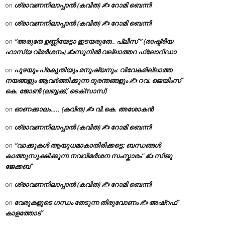
ശ്രാവണനിലാപ്പാൽ (കവിത) ✍ റോമി ബെന്നി
on
ശ്രാവണനിലാപ്പാൽ (കവിത) ✍ റോമി ബെന്നി
on
“അരുതേ ഉണ്ണിയേട്ടാ ഇടയരുതേ.. പ്ലീസ് ” (രാഷ്ട്രീയ
on
ഹാസ്യ വിമർശനം) ✍സുനിൽ വല്ലാത്തറ ഫ്ലോറിഡാ
പുഴയും പ്രകൃതിയും മനുഷ്യനും: വിവേകമില്ലാത്ത
on
നയങ്ങളും ആവർത്തിക്കുന്ന ദുരന്തങ്ങളും ✍ റവ. ജെയിംസ്
കെ. ജോൺ (ലബ്ബക്ക്, ടെക്സാസ്)
ഓണക്കാലം….. (കവിത) ✍ വി.കെ. അശോകൻ
on
ശ്രാവണനിലാപ്പാൽ (കവിത) ✍ റോമി ബെന്നി
on
“വാക്കുകൾ ആയുധമാകാതിരിക്കട്ടെ: ബന്ധങ്ങൾ
on
കാത്തുസൂക്ഷിക്കുന്ന നവവിമർശന സംസ്കാരം” ✍️ സിജു
ജേക്കബ്
ശ്രാവണനിലാപ്പാൽ (കവിത) ✍ റോമി ബെന്നി
on
വേരുകളുടെ ഗന്ധം തേടുന്ന തിരുവോണം ✍ അഷ്റഫ്
on
കാളത്തോട്