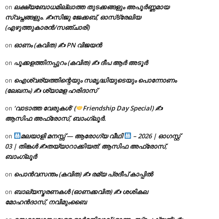
ലക്ഷ്യബോധമില്ലാത്ത തുടക്കങ്ങളും അപൂർണ്ണമായ
on
സ്വപ്നങ്ങളും. ✍️സിജു ജേക്കബ്, ഓസ്‌ട്രേലിയ
(എഴുത്തുകാരൻ/സഞ്ചാരി)
ഓണം (കവിത) ✍ PN വിജയൻ
on
പൂക്കളത്തിനപ്പുറം (കവിത) ✍ ദീപ ആർ അടൂർ
on
ഐശ്വര്യത്തിന്റെയും സമൃദ്ധിയുടെയും പൊന്നോണം
on
(ലേഖനം) ✍ ശ്യാമള ഹരിദാസ്
‘വാടാത്ത വേരുകൾ’ (
Friendship Day Special) ✍
on
ആസിഫ അഫ്രോസ്, ബാംഗ്ലൂർ.
മലയാളി മനസ്സ് — ആരോഗ്യ വീഥി
– 2026 | ഓഗസ്റ്റ്
on
03 | തിങ്കൾ ✍
തയ്യാറാക്കിയത്: ആസിഫ അഫ്രോസ്,
ബാംഗ്ലൂർ
പൊൻവസന്തം (കവിത) ✍ രമ്യ പ്രദീപ് കാപ്പിൽ
on
ബാല്യസ്മരണകൾ (ഓണക്കവിത) ✍ ശശികല
on
മോഹൻദാസ്, നവിമുംബൈ