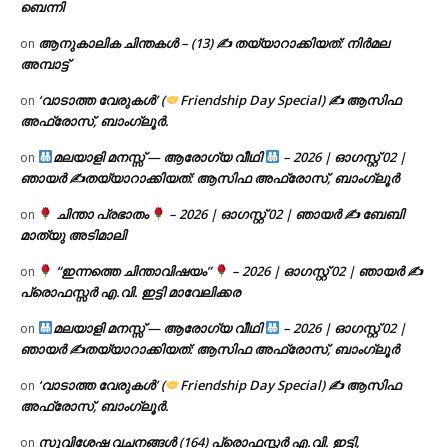
ബെന്നി
ആനുകാലിക ചിന്തകൾ – (13) ✍ തയ്യാറാക്കിയത്: നിർമല
on
അമ്പാട്ട്
‘വാടാത്ത വേരുകൾ’ (
Friendship Day Special) ✍ ആസിഫ
on
അഫ്രോസ്, ബാംഗ്ലൂർ.
മലയാളി മനസ്സ് — ആരോഗ്യ വീഥി
– 2026 | ഓഗസ്റ്റ് 02 |
on
ഞായർ ✍
തയ്യാറാക്കിയത്: ആസിഫ അഫ്രോസ്, ബാംഗ്ലൂർ
ചിന്താ പ്രഭാതം
– 2026 | ഓഗസ്റ്റ് 02 | ഞായർ ✍
ബേബി
on
മാത്യു അടിമാലി
“ഇന്നത്തെ ചിന്താവിഷയം”
– 2026 | ഓഗസ്റ്റ് 02 | ഞായർ ✍
on
പ്രൊഫസ്സർ എ.വി. ഇട്ടി മാവേലിക്കര
മലയാളി മനസ്സ് — ആരോഗ്യ വീഥി
– 2026 | ഓഗസ്റ്റ് 02 |
on
ഞായർ ✍
തയ്യാറാക്കിയത്: ആസിഫ അഫ്രോസ്, ബാംഗ്ലൂർ
‘വാടാത്ത വേരുകൾ’ (
Friendship Day Special) ✍ ആസിഫ
on
അഫ്രോസ്, ബാംഗ്ലൂർ.
സുവിശേഷ വചനങ്ങൾ (164) പ്രൊഫസ്സർ എ.വി. ഇട്ടി,
on