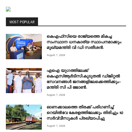
MOST POPULAR
കെഎഫ്‌സിയെ രാജ്യത്തെ മികച്ച
സംസ്ഥാന ധനകാര്യ സ്ഥാപനമാക്കും:
മുഖ്യമന്ത്രി വി ഡി സതീശൻ.
August 7, 2026
എഐ യുഗത്തിലേക്ക്
കെഎസ്ആർടിസി:കൂടുതൽ ഡിജിറ്റൽ
സേവനങ്ങൾ ജനങ്ങളിലേക്കെത്തിക്കും–
മന്ത്രി സി പി ജോൺ.
August 7, 2026
ഓണക്കാലത്തെ തിരക്ക് പരിഗണിച്ച്
റെയിൽവേ കേരളത്തിലേക്കും തിരിച്ചും 112
സർവ്വീസുകൾ പ്രഖ്യാപിച്ചു
August 7, 2026