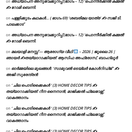
അധ്യാപന അനുഭവക്കുറിപ്പ് (ഭാഗം – 12) ‘പൊന്നീർക്കിൽ കമ്മൽ’
on
✍ റോമി ബെന്നി.
പള്ളിക്കൂടം കഥകൾ… ( ഭാഗം 69) ‘ശബരിമല യാത്ര’ ✍ സജി ടി.
on
പാലക്കാട്
അധ്യാപന അനുഭവക്കുറിപ്പ് (ഭാഗം – 12) ‘പൊന്നീർക്കിൽ കമ്മൽ’
on
✍ റോമി ബെന്നി.
മലയാളി മനസ്സ് — ആരോഗ്യ വീഥി
– 2026 | ജൂലൈ 26 |
on
ഞായർ ✍
തയ്യാറാക്കിയത്: ആസിഫ അഫ്രോസ്, ബാംഗ്ലൂർ
ഓർമ്മയിലെ മുഖങ്ങൾ: ‘സാമുവൽ ടെയ്ലർ കോൾറിഡ്ജ് ‘ ✍
on
അജി സുരേന്ദ്രൻ
‘ ചില പൊടിക്കൈകൾ ‘ (3) HOME DECOR TIPS ✍
on
തയ്യാറാക്കിയത്: റീന നൈനാൻ, മാജിക്കൽ ഫ്ലേവേഴ്സ്,
വാകത്താനം
‘ ചില പൊടിക്കൈകൾ ‘ (3) HOME DECOR TIPS ✍
on
തയ്യാറാക്കിയത്: റീന നൈനാൻ, മാജിക്കൽ ഫ്ലേവേഴ്സ്,
വാകത്താനം
‘ ചില പൊടിക്കൈകൾ ‘ (3) HOME DECOR TIPS ✍
on