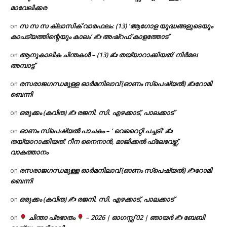
മാവേലിക്കര
സ സ സ ക്ലാസിക് വാരഫലം: (13) ‘ആഗോള യുദ്ധങ്ങളുടെയും
on
കാപട്യത്തിന്റെയും കാലം’ ✍ അഷ്റഫ് കാളത്തോട്
ആനുകാലിക ചിന്തകൾ – (13) ✍ തയ്യാറാക്കിയത്: നിർമല
on
അമ്പാട്ട്
രസരാജഗന്ധമുള്ള ഓർമനിലാവ് (ഓണം സ്‌പെഷ്യൽ) ✍റോമി
on
ബെന്നി
ഒരുക്കം (കവിത) ✍ രജനി. സി. എഴക്കാട്, പാലക്കാട്
on
ഓണം സ്പെഷ്യൽ പാചകം – ‘ വെറൈറ്റി പച്ചടി’ ✍
on
തയ്യാറാക്കിയത്: റീന നൈനാൻ, മാജിക്കൽ ഫ്ലേവേഴ്സ്,
വാകത്താനം
രസരാജഗന്ധമുള്ള ഓർമനിലാവ് (ഓണം സ്‌പെഷ്യൽ) ✍റോമി
on
ബെന്നി
ഒരുക്കം (കവിത) ✍ രജനി. സി. എഴക്കാട്, പാലക്കാട്
on
ചിന്താ പ്രഭാതം
– 2026 | ഓഗസ്റ്റ് 02 | ഞായർ ✍
ബേബി
on