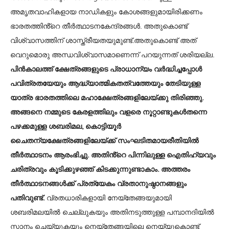
അമൃതവാഹികളായ നാഡികളും കോശങ്ങളുമായിരിക്കണം
ഭാരതത്തിൻ്റെ തീർത്ഥാടനകേന്ദ്രങ്ങൾ. അതുകൊണ്ട്
വിശ്വാസത്തിന് ശാസ്ത്രീയതയുമുണ്ട്.അതുകൊണ്ട് അത്
വെറുമൊരു അന്ധവിശ്വാസമാണെന്ന് പറയുന്നത് ശരിയല്ല.
പിൻകാലത്ത് ക്ഷേത്രങ്ങളുടെ പ്രാധാന്യം വർദ്ധിച്ചപ്പോൾ
പവിത്രതയേയും ആദ്ധ്യാത്മികതത്വത്തേയും തേടിയുള്ള
യാത്ര ഭാരതത്തിലെ മഹാക്ഷേത്രങ്ങളിലേയ്ക്കു തിരിഞ്ഞു.
അങ്ങനെ നമ്മുടെ കേരളത്തിലും വളരെ നൂറ്റാണ്ടുകൾതന്നെ
പഴക്കമുള്ള ശബരിമല, കൊട്ടിയൂർ
ചൈതന്യക്ഷേത്രങ്ങളിലേയ്ക്ക് സംഘടിതമായരീതിയിൽ
തീർത്ഥാടനം ആരംഭിച്ചു. അതിൻ്റെ പിന്നിലുള്ള ഐതിഹ്യവും
ചരിത്രവും കൂടിക്കുഴഞ്ഞ് കിടക്കുന്നുണ്ടാകാം. അത്തരം
തീർത്ഥാടനങ്ങൾക്ക് പ്രത്യേകം വ്രതാനുഷ്ഠാനങ്ങളും
പതിവുണ്ട്.
വ്രതധാരികളായി നേയ്തേങ്ങയുമായി
ശബരിമലയിൽ ചെല്ലുകയും അതിനടുത്തുള്ള പമ്പാനദിയിൽ
സ്നാനം ചെയ്യുകയും നെയ്തേങ്ങയിലെ നെയ്യുകൊണ്ട്