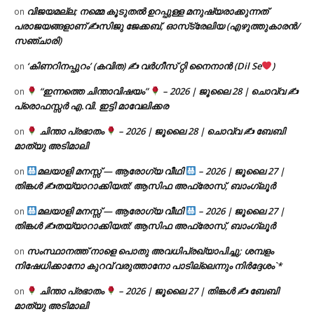
വിജയമല്ല; നമ്മെ കൂടുതൽ ഉറപ്പുള്ള മനുഷ്യരാക്കുന്നത്
on
പരാജയങ്ങളാണ് ✍️സിജു ജേക്കബ്, ഓസ്‌ട്രേലിയ (എഴുത്തുകാരൻ/
സഞ്ചാരി)
‘കിണറിനപ്പുറം’ (കവിത) ✍ വർഗീസ് റ്റി നൈനാൻ (Dil Se
)
on
“ഇന്നത്തെ ചിന്താവിഷയം”
– 2026 | ജൂലൈ 28 | ചൊവ്വ ✍
on
പ്രൊഫസ്സർ എ.വി. ഇട്ടി മാവേലിക്കര
ചിന്താ പ്രഭാതം
– 2026 | ജൂലൈ 28 | ചൊവ്വ ✍
ബേബി
on
മാത്യു അടിമാലി
മലയാളി മനസ്സ് — ആരോഗ്യ വീഥി
– 2026 | ജൂലൈ 27 |
on
തിങ്കൾ ✍
തയ്യാറാക്കിയത്: ആസിഫ അഫ്രോസ്, ബാംഗ്ലൂർ
മലയാളി മനസ്സ് — ആരോഗ്യ വീഥി
– 2026 | ജൂലൈ 27 |
on
തിങ്കൾ ✍
തയ്യാറാക്കിയത്: ആസിഫ അഫ്രോസ്, ബാംഗ്ലൂർ
സംസ്ഥാനത്ത് നാളെ പൊതു അവധിപ്രഖ്യാപിച്ചു; ശമ്പളം
on
നിഷേധിക്കാനോ കുറവ് വരുത്താനോ പാടില്ലെന്നും നിർദ്ദേശം`*
ചിന്താ പ്രഭാതം
– 2026 | ജൂലൈ 27 | തിങ്കൾ ✍
ബേബി
on
മാത്യു അടിമാലി