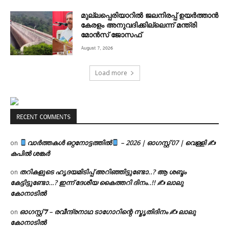
മുല്ലപ്പെരിയാറിൽ ജലനിരപ്പ് ഉയർത്താൻ
കേരളം അനുവദിക്കില്ലെന്ന് മന്ത്രി
മോൻസ് ജോസഫ്
August 7, 2026
Load more
RECENT COMMENTS
വാർത്തകൾ ഒറ്റനോട്ടത്തിൽ
– 2026 | ഓഗസ്റ്റ് 07 | വെള്ളി ✍
on
കപിൽ ശങ്കർ
തറികളുടെ ഹൃദയമിടിപ്പ് അറിഞ്ഞിട്ടുണ്ടോ..? ആ ശബ്ദം
on
കേട്ടിട്ടുണ്ടോ…? ഇന്ന് ദേശീയ കൈത്തറി ദിനം..!! ✍ ലാലു
കോനാടിൽ
ഓഗസ്റ്റ് 𝟕 – രവീന്ദ്രനാഥ ടാഗോറിന്റെ സ്മൃതിദിനം ✍ ലാലു
on
കോനാടിൽ