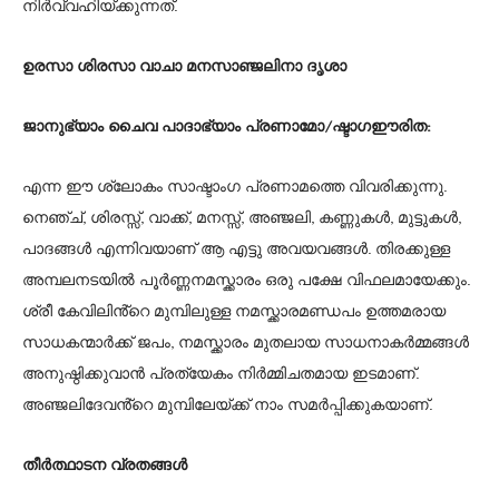
നിർവ്വഹിയ്ക്കുന്നത്.
ഉരസാ ശിരസാ വാചാ മനസാഞ്ജലിനാ ദൃശാ
ജാനുഭ്യാം ചൈവ പാദാഭ്യാം പ്രണാമോ/ഷ്ടാഗഈരിത:
എന്ന ഈ ശ്ലോകം സാഷ്ടാംഗ പ്രണാമത്തെ വിവരിക്കുന്നു.
നെഞ്ച്, ശിരസ്സ്, വാക്ക്, മനസ്സ്, അഞ്ജലി, കണ്ണുകൾ, മുട്ടുകൾ,
പാദങ്ങൾ എന്നിവയാണ് ആ എട്ടു അവയവങ്ങൾ. തിരക്കുള്ള
അമ്പലനടയിൽ പൂർണ്ണനമസ്ക്കാരം ഒരു പക്ഷേ വിഫലമായേക്കും.
ശ്രീ കേവിലിൻ്റെ മുമ്പിലുള്ള നമസ്ക്കാരമണ്ഡപം ഉത്തമരായ
സാധകന്മാർക്ക് ജപം, നമസ്ക്കാരം മുതലായ സാധനാകർമ്മങ്ങൾ
അനുഷ്ഠിക്കുവാൻ പ്രത്യേകം നിർമ്മിചതമായ ഇടമാണ്.
അഞ്ജലിദേവൻ്റെ മുമ്പിലേയ്ക്ക് നാം സമർപ്പിക്കുകയാണ്.
തീർത്ഥാടന വ്രതങ്ങൾ