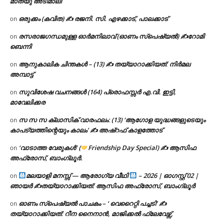
മാത്യു അടിമാലി
ഒരുക്കം (കവിത) ✍ രജനി. സി. എഴക്കാട്, പാലക്കാട്
on
രസരാജഗന്ധമുള്ള ഓർമനിലാവ് (ഓണം സ്‌പെഷ്യൽ) ✍റോമി
on
ബെന്നി
ആനുകാലിക ചിന്തകൾ – (13) ✍ തയ്യാറാക്കിയത്: നിർമല
on
അമ്പാട്ട്
സുവിശേഷ വചനങ്ങൾ (164) പ്രൊഫസ്സർ എ.വി. ഇട്ടി,
on
മാവേലിക്കര
സ സ സ ക്ലാസിക് വാരഫലം: (13) ‘ആഗോള യുദ്ധങ്ങളുടെയും
on
കാപട്യത്തിന്റെയും കാലം’ ✍ അഷ്റഫ് കാളത്തോട്
‘വാടാത്ത വേരുകൾ’ (
Friendship Day Special) ✍ ആസിഫ
on
അഫ്രോസ്, ബാംഗ്ലൂർ.
മലയാളി മനസ്സ് — ആരോഗ്യ വീഥി
– 2026 | ഓഗസ്റ്റ് 02 |
on
ഞായർ ✍
തയ്യാറാക്കിയത്: ആസിഫ അഫ്രോസ്, ബാംഗ്ലൂർ
ഓണം സ്പെഷ്യൽ പാചകം – ‘ വെറൈറ്റി പച്ചടി’ ✍
on
തയ്യാറാക്കിയത്: റീന നൈനാൻ, മാജിക്കൽ ഫ്ലേവേഴ്സ്,