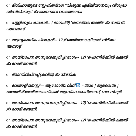
മിശിഹായുടെ സ്നേഹിതർ(53) “വിശുദ്ധ എമിലിയാനയും വിശുദ്ധ
on
ടര്‍സില്ലയും” ✍ നൈനാൻ വാകത്താനം
പള്ളിക്കൂടം കഥകൾ… ( ഭാഗം 69) ‘ശബരിമല യാത്ര’ ✍ സജി ടി.
on
പാലക്കാട്
ആനുകാലിക ചിന്തകൾ – 12 ✍തയ്യാറാക്കിയത്: നിർമല
on
അമ്പാട്ട്
അധ്യാപന അനുഭവക്കുറിപ്പ് (ഭാഗം – 12) ‘പൊന്നീർക്കിൽ കമ്മൽ’
on
✍ റോമി ബെന്നി.
ഭ്രാന്തിൻപിറപ്പ് (കവിത) ✍ ധ്വനിക
on
മലയാളി മനസ്സ് — ആരോഗ്യ വീഥി
– 2026 | ജൂലൈ 26 |
on
ഞായർ ✍
തയ്യാറാക്കിയത്: ആസിഫ അഫ്രോസ്, ബാംഗ്ലൂർ
അധ്യാപന അനുഭവക്കുറിപ്പ് (ഭാഗം – 12) ‘പൊന്നീർക്കിൽ കമ്മൽ’
on
✍ റോമി ബെന്നി.
അധ്യാപന അനുഭവക്കുറിപ്പ് (ഭാഗം – 12) ‘പൊന്നീർക്കിൽ കമ്മൽ’
on
✍ റോമി ബെന്നി.