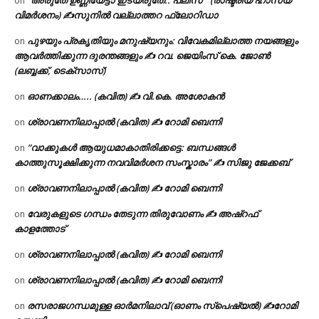
“അരുതേ ഉണ്ണിയേട്ടാ ഇടയരുതേ.. പ്ലീസ് ” (രാഷ്ട്രീയ ഹാസ്യ
on
വിമർശനം) ✍സുനിൽ വല്ലാത്തറ ഫ്ലോറിഡാ
പുഴയും പ്രകൃതിയും മനുഷ്യനും: വിവേകമില്ലാത്ത നയങ്ങളും
on
ആവർത്തിക്കുന്ന ദുരന്തങ്ങളും ✍ റവ. ജെയിംസ് കെ. ജോൺ
(ലബ്ബക്ക്, ടെക്സാസ്)
ഓണക്കാലം….. (കവിത) ✍ വി.കെ. അശോകൻ
on
ശ്രാവണനിലാപ്പാൽ (കവിത) ✍ റോമി ബെന്നി
on
“വാക്കുകൾ ആയുധമാകാതിരിക്കട്ടെ: ബന്ധങ്ങൾ
on
കാത്തുസൂക്ഷിക്കുന്ന നവവിമർശന സംസ്കാരം” ✍️ സിജു ജേക്കബ്
ശ്രാവണനിലാപ്പാൽ (കവിത) ✍ റോമി ബെന്നി
on
വേരുകളുടെ ഗന്ധം തേടുന്ന തിരുവോണം ✍ അഷ്റഫ്
on
കാളത്തോട്
ശ്രാവണനിലാപ്പാൽ (കവിത) ✍ റോമി ബെന്നി
on
ശ്രാവണനിലാപ്പാൽ (കവിത) ✍ റോമി ബെന്നി
on
രസരാജഗന്ധമുള്ള ഓർമനിലാവ് (ഓണം സ്‌പെഷ്യൽ) ✍റോമി
on