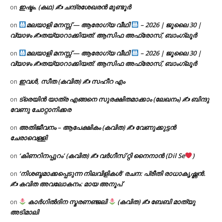
ഇഷ്ടം. (കഥ) ✍ ചന്ദ്രശേഖരൻ മുണ്ടൂർ
on
മലയാളി മനസ്സ് — ആരോഗ്യ വീഥി
– 2026 | ജൂലൈ 30 |
on
വ്യാഴം ✍
തയ്യാറാക്കിയത്: ആസിഫ അഫ്രോസ്, ബാംഗ്ലൂർ
മലയാളി മനസ്സ് — ആരോഗ്യ വീഥി
– 2026 | ജൂലൈ 30 |
on
വ്യാഴം ✍
തയ്യാറാക്കിയത്: ആസിഫ അഫ്രോസ്, ബാംഗ്ലൂർ
ഇവൾ, സീത (കവിത) ✍ സഹീറ എം
on
ട്രെയിൻ യാത്ര എങ്ങനെ സുരക്ഷിതമാക്കാം (ലേഖനം) ✍ ബിന്ദു
on
വേണു ചോറ്റാനിക്കര
അതിജീവനം – ആപേക്ഷികം (കവിത) ✍ വേണുക്കുട്ടൻ
on
ചേരാവെള്ളി
‘കിണറിനപ്പുറം’ (കവിത) ✍ വർഗീസ് റ്റി നൈനാൻ (Dil Se
)
on
‘നിശബ്ദമാക്കപ്പെടുന്ന നിലവിളികൾ’ രചന: പ്രീതി രാധാകൃഷ്ണൻ.
on
✍ കവിത അവലോകനം: മായ അനൂപ്
കാർഗിൽദിന സ്മരണഞ്ജലി
(കവിത) ✍ ബേബി മാത്യു
on
അടിമാലി