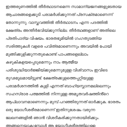
ഇത്തരുണത്തിൽ തീർത്ഥാടനമെന്ന സാമാന്യജനങ്ങളുടേതായ
ആചാരങ്ങളെക്കൂടി പരാമർശിക്കുന്നത് പ്രസക്തമാണെന്ന്
തോന്നുന്നു. വാസ്തവത്തിൽ തീർത്ഥാടനം എന്ന പദത്തിൽ
ക്ഷേത്രം അന്തീർഭവിയ്ക്കുന്നില്ല. തീർത്ഥങ്ങളാണ് അതിലെ
പ്രതിപാദ്യ വിഷയം. ഭാരതഭൂമിയിൽ ഗംഗതുടങ്ങിയ
സരിത്തുകൾ വളരെ പവിത്രമാണെന്നും അവയിൽ പോയി
മുങ്ങിക്കുളിക്കുന്നതുകൊണ്ട് പാപങ്ങളെല്ലാം
കഴുകികളയപ്പെടുമെന്നും നാം ആത്മീയ
പരിശുദ്ധിയാർജ്ജിയ്ക്കുമെന്നുമുള്ള വിശ്വാസം ഇവിടെ
രൂഢമൂലമായിട്ടുണ്ട്. ക്ഷേത്രക്കുളത്തെപ്പറ്റിയുള്ള
പരാമർശനത്തിൽ കുളി എന്നത് ബാഹ്യസ്നാനമല്ലെന്നും
സഹസ്രാര പത്മത്തിൽ നിന്നുള്ള അമൃതവർഷത്തിൻ്റെ
ആപ്ലാവനമാണെന്നും മുമ്പ് പറഞ്ഞിരുന്നത് ഓർക്കുക. ഭാരതം
ഒരു യോഗീശരീരമാണെന്ന് ഇതിനുശേഷം വരുന്ന
ലേഖനങ്ങളിൽ ഞാൻ വിശദീകരിക്കുന്നതായിരിക്കും.
അങ്ങനെയാകുമ്പോൾ ആ യോഗീശരീരത്തിലുള്ള