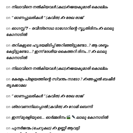
നിലാവിനെ നൽകിയവൾ (കഥ)✍ജയകുമാരി കൊല്ലം
on
” ഓണപ്പുലരികൾ ” (കവിത) ✍ രേഖ രാജ്
on
ഓഗസ്റ്റ് 𝟕 – രവീന്ദ്രനാഥ ടാഗോറിന്റെ സ്മൃതിദിനം ✍ ലാലു
on
കോനാടിൽ
തറികളുടെ ഹൃദയമിടിപ്പ് അറിഞ്ഞിട്ടുണ്ടോ..? ആ ശബ്ദം
on
കേട്ടിട്ടുണ്ടോ…? ഇന്ന് ദേശീയ കൈത്തറി ദിനം..!! ✍ ലാലു
കോനാടിൽ
നിലാവിനെ നൽകിയവൾ (കഥ)✍ജയകുമാരി കൊല്ലം
on
കേരളം പ്രളയത്തിന്റെ സ്വന്തം നാടോ ? ✍️അഫ്സൽ ബഷീർ
on
തൃക്കോമല
” ഓണപ്പുലരികൾ ” (കവിത) ✍ രേഖ രാജ്
on
ശ്രാവണനിലാപ്പാൽ (കവിത) ✍ റോമി ബെന്നി
on
ഇന്ന് മുരളിയുടെ… ഓർമ്മദിനം
ലാലു കോനാടിൽ
on
പുനർജന്മം (ചെറുകഥ) ✍ ഉണ്ണി ആവട്ടി
on