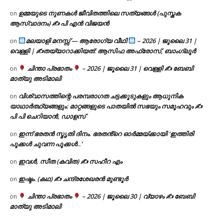
ഉമ്മയുടെ നുണകൾ ജീവിതത്തിലെ സത്യങ്ങൾ (പുസ്തക
on
ആസ്വാദനം) ✍ പി എൻ വിജയൻ
മലയാളി മനസ്സ് — ആരോഗ്യ വീഥി
– 2026 | ജൂലൈ 31 |
on
വെള്ളി | ✍
തയ്യാറാക്കിയത്: ആസിഫ അഫ്രോസ്, ബാംഗ്ലൂർ
ചിന്താ പ്രഭാതം
– 2026 | ജൂലൈ 31 | വെള്ളി ✍
ബേബി
on
മാത്യു അടിമാലി
വിശ്വാസത്തിന്റെ പരമ്പരാഗത ചട്ടക്കൂടുകളും ആധുനിക
on
യാഥാർത്ഥ്യങ്ങളും: മാറ്റങ്ങളുടെ പാതയിൽ സഭയും സമൂഹവും ✍
പി പി ചെറിയാൻ, ഡാളസ്
ഇന്ന് ഭരതൻ സ്മൃതി ദിനം. ഭരതൻ്റെ ഓർമ്മയ്ക്കായി ‘ഇത്തിരി
on
പൂക്കൾ ചുവന്ന പൂക്കൾ..’
ഇവൾ, സീത (കവിത) ✍ സഹീറ എം
on
ഇഷ്ടം. (കഥ) ✍ ചന്ദ്രശേഖരൻ മുണ്ടൂർ
on
ചിന്താ പ്രഭാതം
– 2026 | ജൂലൈ 30 | വ്യാഴം ✍
ബേബി
on
മാത്യു അടിമാലി