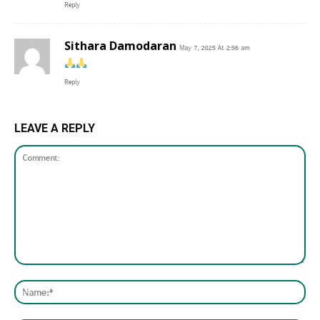
Reply
Sithara Damodaran
May 7, 2025 At 2:56 am
Reply
LEAVE A REPLY
Comment:
Nam