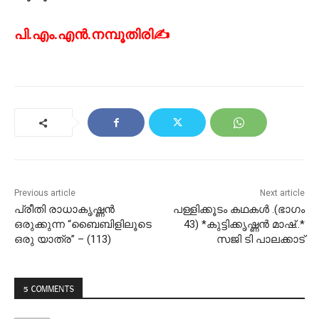
പി.എം.എൻ.നമ്പൂതിരി✍
Previous article
Next article
പ്രീതി രാധാകൃഷ്ണൻ
പള്ളിക്കൂടം കഥകൾ .(ഭാഗം
ഒരുക്കുന്ന “ബൈബിളിലൂടെ
43) *കുട്ടിക്കൃഷ്ണൻ മാഷ്..*
ഒരു യാത്ര” – (113)
സജി ടി പാലക്കാട്
5 COMMENTS