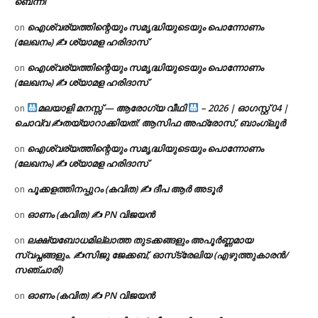
ബെന്നി
ഐശ്വര്യത്തിന്റെയും സമൃദ്ധിയുടെയും പൊന്നോണം
on
(ലേഖനം) ✍ ശ്യാമള ഹരിദാസ്
ഐശ്വര്യത്തിന്റെയും സമൃദ്ധിയുടെയും പൊന്നോണം
on
(ലേഖനം) ✍ ശ്യാമള ഹരിദാസ്
മലയാളി മനസ്സ് — ആരോഗ്യ വീഥി
– 2026 | ഓഗസ്റ്റ് 04 |
on
ചൊവ്വ ✍
തയ്യാറാക്കിയത്: ആസിഫ അഫ്രോസ്, ബാംഗ്ലൂർ
ഐശ്വര്യത്തിന്റെയും സമൃദ്ധിയുടെയും പൊന്നോണം
on
(ലേഖനം) ✍ ശ്യാമള ഹരിദാസ്
പൂക്കളത്തിനപ്പുറം (കവിത) ✍ ദീപ ആർ അടൂർ
on
ഓണം (കവിത) ✍ PN വിജയൻ
on
ലക്ഷ്യബോധമില്ലാത്ത തുടക്കങ്ങളും അപൂർണ്ണമായ
on
സ്വപ്നങ്ങളും. ✍️സിജു ജേക്കബ്, ഓസ്‌ട്രേലിയ (എഴുത്തുകാരൻ/
സഞ്ചാരി)
ഓണം (കവിത) ✍ PN വിജയൻ
on