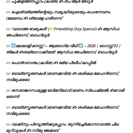
പൂക്കളത്തിനപ്പുറം (കവിത) ✍ ദീപ ആർ അടൂർ
on
ഐശ്വര്യത്തിന്റെയും സമൃദ്ധിയുടെയും പൊന്നോണം
on
(ലേഖനം) ✍ ശ്യാമള ഹരിദാസ്
‘വാടാത്ത വേരുകൾ’ (
Friendship Day Special) ✍ ആസിഫ
on
അഫ്രോസ്, ബാംഗ്ലൂർ.
മലയാളി മനസ്സ് — ആരോഗ്യ വീഥി
– 2026 | ഓഗസ്റ്റ് 03 |
on
തിങ്കൾ ✍
തയ്യാറാക്കിയത്: ആസിഫ അഫ്രോസ്, ബാംഗ്ലൂർ
പൊൻവസന്തം (കവിത) ✍ രമ്യ പ്രദീപ് കാപ്പിൽ
on
ബാല്യസ്മരണകൾ (ഓണക്കവിത) ✍ ശശികല മോഹൻദാസ്,
on
നവിമുംബൈ
രസരാജഗന്ധമുള്ള ഓർമനിലാവ് (ഓണം സ്‌പെഷ്യൽ) ✍റോമി
on
ബെന്നി
ബാല്യസ്മരണകൾ (ഓണക്കവിത) ✍ ശശികല മോഹൻദാസ്,
on
നവിമുംബൈ
വാക്കിനും പ്രവൃത്തിക്കുമപ്പുറം: തുന്നിച്ചേർക്കാനാവാത്ത ചില
on
മുറിവുകൾ ✍️ സിജു ജേക്കബ്