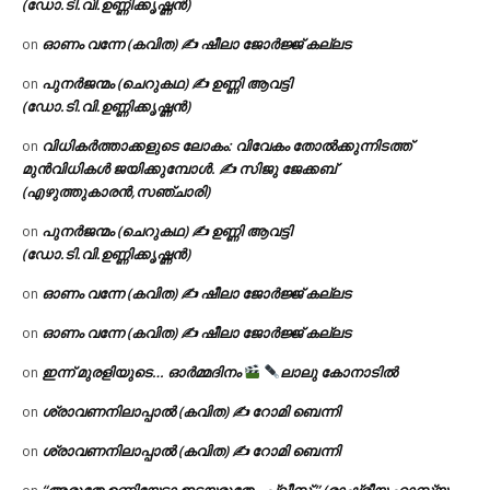
(ഡോ.ടി.വി.ഉണ്ണിക്കൃഷ്ണൻ)
ഓണം വന്നേ (കവിത) ✍ ഷീലാ ജോർജ്ജ് കല്ലട
on
പുനർജന്മം (ചെറുകഥ) ✍ ഉണ്ണി ആവട്ടി
on
(ഡോ.ടി.വി.ഉണ്ണിക്കൃഷ്ണൻ)
വിധികർത്താക്കളുടെ ലോകം: വിവേകം തോൽക്കുന്നിടത്ത്
on
മുൻവിധികൾ ജയിക്കുമ്പോൾ. ✍️ സിജു ജേക്കബ്
(എഴുത്തുകാരൻ,സഞ്ചാരി)
പുനർജന്മം (ചെറുകഥ) ✍ ഉണ്ണി ആവട്ടി
on
(ഡോ.ടി.വി.ഉണ്ണിക്കൃഷ്ണൻ)
ഓണം വന്നേ (കവിത) ✍ ഷീലാ ജോർജ്ജ് കല്ലട
on
ഓണം വന്നേ (കവിത) ✍ ഷീലാ ജോർജ്ജ് കല്ലട
on
ഇന്ന് മുരളിയുടെ… ഓർമ്മദിനം
ലാലു കോനാടിൽ
on
ശ്രാവണനിലാപ്പാൽ (കവിത) ✍ റോമി ബെന്നി
on
ശ്രാവണനിലാപ്പാൽ (കവിത) ✍ റോമി ബെന്നി
on