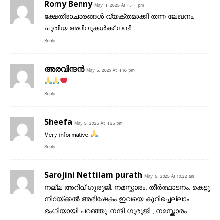
Romy Benny
May 4, 2025 At 4:44 pm
ക്ഷേത്രാചാരങ്ങൾ വ്യക്തമാക്കി തന്ന ലേഖനം.
പുതിയ അറിവുകൾക്ക് നന്ദി
Reply
അരവിന്ദൻ
May 5, 2025 At 4:16 pm
Reply
Sheefa
May 5, 2025 At 4:25 pm
Very informative
Reply
Sarojini Nettilam purath
May 6, 2025 At 10:22 am
നല്ല അറിവ് ഗുരുജി. നമസ്ക്കാരം, തീർത്ഥാടനം. കെട്ടു
നിറയ്ക്കൽ അഭിഷേകം ഇവയെ കുറിച്ചെല്ലാം
ഭംഗിയായി പറഞ്ഞു. നന്ദി ഗുരുജി , നമസ്ക്കാരം