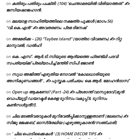
കതിരും പതിരും പംക്തി: (104) ‘ചെന്താമരയിൽ വിരിയാത്തത് ‘ ✍
on
ജസിയഷാജഹാൻ.
മലയാള സാഹിത്യത്തിലെ നക്ഷത്ര പൂക്കൾ (ഭാഗം 56)
on
“വി.കെ.എൻ” ✍ അവതരണം: പ്രഭ ദിനേഷ്
അമേരിക്ക – (26) “Taybee island” (യാത്രാ വിവരണം) ✍ റിറ്റ
on
മാനുവൽ, ഡൽഹി
കെ .എസ് . ആർ.ടി.സിയുടെ ആദ്യത്തെ ഫ്രണ്ട്ലി പദവി
on
സപര്യയ്ക്ക് പ്രഖ്യാപിച്ച് മന്ത്രി സിപി ജോൺ
സുധ അജിത്ത് എഴുതിയ നോവൽ “കോലധാരിയുടെ
on
അഗ്നികുണ്ഡങ്ങള്‍” , ✍ പുസ്തക പരിചയം: കെ ആർ. മോഹൻദാസ്
Open up ആകണോ? (Part -24) ✍ പ്രശാന്ത് വാസുദേവ് (മുൻ
on
ഡെപ്യൂട്ടി ഡയറക്ടർ കേരള ടൂറിസം വകുപ്പ് & ടൂറിസം
കൺസൾട്ടൻ്റ്).
ചില മടങ്ങിവരവുകൾ മുറിവേൽപ്പിക്കാനുള്ളതാണ്! (ലേഖനം) ✍️
on
സിജു ജേക്കബ്, ഓസ്‌ട്രേലിയ (എഴുത്തുകാരൻ/സഞ്ചാരി)
‘ ചില പൊടിക്കൈകൾ ‘ (3) HOME DECOR TIPS ✍
on