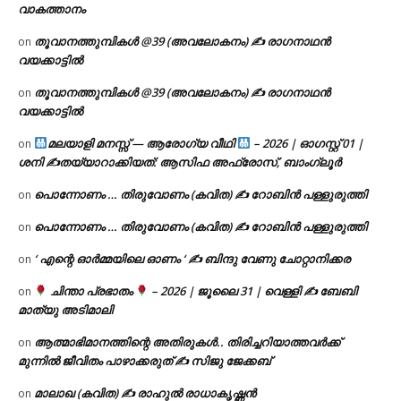
വാകത്താനം
തൂവാനത്തുമ്പികൾ @39 (അവലോകനം) ✍ രാഗനാഥൻ
on
വയക്കാട്ടിൽ
തൂവാനത്തുമ്പികൾ @39 (അവലോകനം) ✍ രാഗനാഥൻ
on
വയക്കാട്ടിൽ
മലയാളി മനസ്സ് — ആരോഗ്യ വീഥി
– 2026 | ഓഗസ്റ്റ് 01 |
on
ശനി ✍
തയ്യാറാക്കിയത്: ആസിഫ അഫ്രോസ്, ബാംഗ്ലൂർ
പൊന്നോണം … തിരുവോണം (കവിത) ✍ റോബിൻ പള്ളുരുത്തി
on
പൊന്നോണം … തിരുവോണം (കവിത) ✍ റോബിൻ പള്ളുരുത്തി
on
‘ എന്റെ ഓർമ്മയിലെ ഓണം ‘ ✍ ബിന്ദു വേണു ചോറ്റാനിക്കര
on
ചിന്താ പ്രഭാതം
– 2026 | ജൂലൈ 31 | വെള്ളി ✍
ബേബി
on
മാത്യു അടിമാലി
ആത്മാഭിമാനത്തിന്റെ അതിരുകൾ.. തിരിച്ചറിയാത്തവർക്ക്
on
മുന്നിൽ ജീവിതം പാഴാക്കരുത് ✍️ സിജു ജേക്കബ്
മാലാഖ (കവിത) ✍ രാഹുൽ രാധാകൃഷ്ണൻ
on