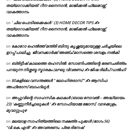
തയ്യാറാക്കിയത്: റീന നൈനാൻ, മാജിക്കൽ ഫ്ലേവേഴ്സ്,
വാകത്താനം
‘ ചില പൊടിക്കൈകൾ ‘ (3) HOME DECOR TIPS ✍
on
തയ്യാറാക്കിയത്: റീന നൈനാൻ, മാജിക്കൽ ഫ്ലേവേഴ്സ്,
വാകത്താനം
കോറോ ഹെൽത്ത് മന്ത്രി ബിന്ദു കൃഷ്ണയുമായുള്ള ചർച്ചയിലെ
on
ഉറപ്പ് പാലിച്ചു, ജീവനക്കാർക്ക് അഞ്ച് മാസത്തെ ശമ്പളം നൽകി
ബ്രിട്ടീഷ് കാലത്തെ തഹസിൽ: സോണിപത്തിന്റെ ഭരണചരിത്രം
on
പറയുന്ന നിശ്ശബ്ദ സ്മാരകം (ലഘു വിവരണം) ✍ ജിഷ ദിലീപ് ഡൽഹി
80കളിലെ വസന്തങ്ങൾ ” ലോഹിതദാസ് ” ✍ ആസിഫ
on
അഫ്രോസ് ബാംഗ്ലൂർ.
അപ്പുവിന്റെ സാഹസിക കഥകൾ (ബാല നോവൽ – അദ്ധ്യായം
on
23) ‘കണ്ണുനീർച്ചാലുകൾ ‘ ✍ സോഫിയാമ്മ ജോസ്, വാഴക്കുളം,
മുവാറ്റുപുഴ
മലയാള സാഹിത്യത്തിലെ നക്ഷത്ര പൂക്കൾ (ഭാഗം 56)
on
“വി.കെ.എൻ” ✍ അവതരണം: പ്രഭ ദിനേഷ്