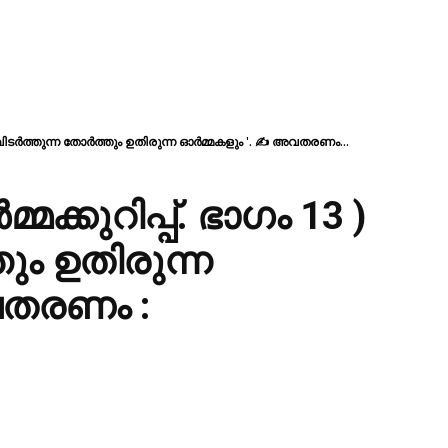
) 'വിടർത്തുന്ന തോർത്തും ഉതിരുന്ന ഓർമ്മകളും '. ✍ അവതരണം...
ക്കുറിപ്പ്. ഭാഗം 13 )
ും ഉതിരുന്ന
വതരണം :