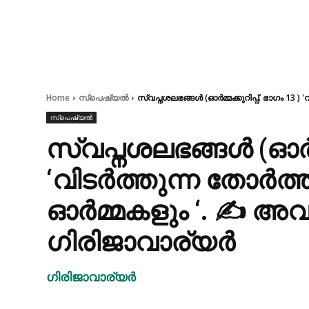
Home
സ്പെഷ്യൽ
സ്വപ്നശലഭങ്ങൾ (ഓർമ്മക്കുറിപ്പ്. ഭാഗം 13 
സ്പെഷ്യൽ
സ്വപ്നശലഭങ്ങൾ (ഓർമ്മ
‘വിടർത്തുന്ന തോർത്ത
ഓർമ്മകളും ‘. ✍ അ
ഗിരിജാവാര്യർ
ഗിരിജാവാര്യർ