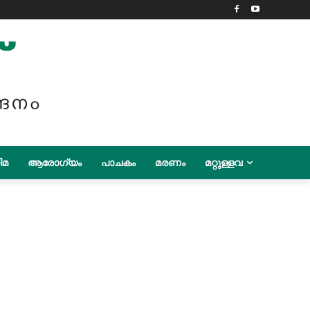
ിമ
ആരോഗ്യം
പാചകം
മരണം
മറ്റുള്ളവ