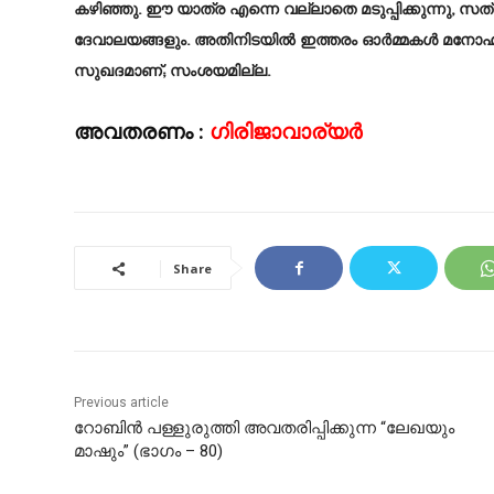
കഴിഞ്ഞു. ഈ യാത്ര എന്നെ വല്ലാതെ മടുപ്പിക്കുന്നു, സത
ദേവാലയങ്ങളും. അതിനിടയിൽ ഇത്തരം ഓർമ്മകൾ മനോഹര
സുഖദമാണ്; സംശയമില്ല.
അവതരണം :
ഗിരിജാവാര്യർ
Share
Previous article
റോബിൻ പള്ളുരുത്തി അവതരിപ്പിക്കുന്ന “ലേഖയും
മാഷും” (ഭാഗം – 80)