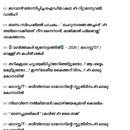
ഭഗവാൻ തോന്നിപ്പിച്ച ഐഡിയ (കഥ) ✍ റിറ്റ മാനുവൽ,
on
ഡൽഹി
ഓണം സ്പെഷ്യൽ പാചകം – ‘ ചെറുനാരങ്ങ അച്ചാർ ‘ ✍
on
തയ്യാറാക്കിയത്: റീന നൈനാൻ, മാജിക്കൽ ഫ്ലേവേഴ്സ്,
വാകത്താനം
വാർത്തകൾ ഒറ്റനോട്ടത്തിൽ
– 2026 | ഓഗസ്റ്റ് 07 |
on
വെള്ളി ✍
കപിൽ ശങ്കർ
തറികളുടെ ഹൃദയമിടിപ്പ് അറിഞ്ഞിട്ടുണ്ടോ..? ആ ശബ്ദം
on
കേട്ടിട്ടുണ്ടോ…? ഇന്ന് ദേശീയ കൈത്തറി ദിനം..!! ✍ ലാലു
കോനാടിൽ
ഓഗസ്റ്റ് 𝟕 – രവീന്ദ്രനാഥ ടാഗോറിന്റെ സ്മൃതിദിനം ✍ ലാലു
on
കോനാടിൽ
നിലാവിനെ നൽകിയവൾ (കഥ)✍ജയകുമാരി കൊല്ലം
on
” ഓണപ്പുലരികൾ ” (കവിത) ✍ രേഖ രാജ്
on
ഓഗസ്റ്റ് 𝟕 – രവീന്ദ്രനാഥ ടാഗോറിന്റെ സ്മൃതിദിനം ✍ ലാലു
on
കോനാടിൽ