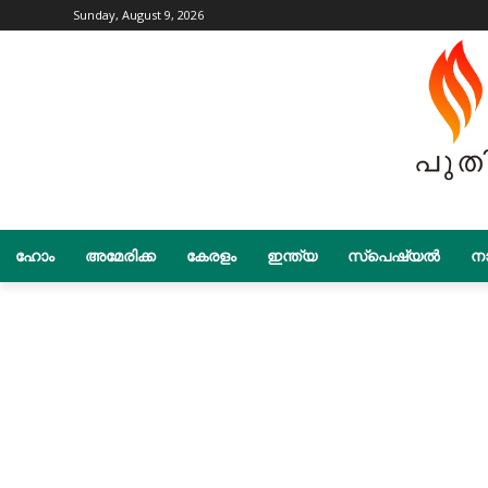
Sunday, August 9, 2026
ഹോം
അമേരിക്ക
കേരളം
ഇന്ത്യ
സ്പെഷ്യൽ
നാ