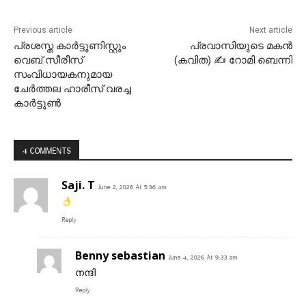
Previous article
Next article
പ്രശസ്ത കാർട്ടൂണിസ്റ്റും
പ്രവാസിയുടെ മകൻ
വെബ് സീരീസ്
(കവിത) ✍ റോമി ബെന്നി
സംവിധായകനുമായ
ചേർത്തല ഹാരീസ് വരച്ച
കാർട്ടൂൺ
4 COMMENTS
Saji. T
June 2, 2026 At 5:36 am
Reply
Benny sebastian
June 4, 2026 At 9:33 am
നന്ദി
Reply