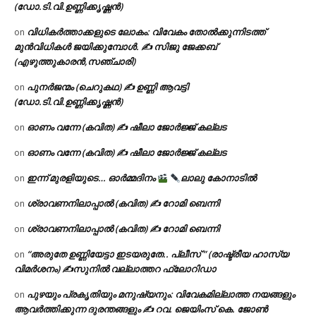
(ഡോ.ടി.വി.ഉണ്ണിക്കൃഷ്ണൻ)
വിധികർത്താക്കളുടെ ലോകം: വിവേകം തോൽക്കുന്നിടത്ത്
on
മുൻവിധികൾ ജയിക്കുമ്പോൾ. ✍️ സിജു ജേക്കബ്
(എഴുത്തുകാരൻ,സഞ്ചാരി)
പുനർജന്മം (ചെറുകഥ) ✍ ഉണ്ണി ആവട്ടി
on
(ഡോ.ടി.വി.ഉണ്ണിക്കൃഷ്ണൻ)
ഓണം വന്നേ (കവിത) ✍ ഷീലാ ജോർജ്ജ് കല്ലട
on
ഓണം വന്നേ (കവിത) ✍ ഷീലാ ജോർജ്ജ് കല്ലട
on
ഇന്ന് മുരളിയുടെ… ഓർമ്മദിനം
ലാലു കോനാടിൽ
on
ശ്രാവണനിലാപ്പാൽ (കവിത) ✍ റോമി ബെന്നി
on
ശ്രാവണനിലാപ്പാൽ (കവിത) ✍ റോമി ബെന്നി
on
“അരുതേ ഉണ്ണിയേട്ടാ ഇടയരുതേ.. പ്ലീസ് ” (രാഷ്ട്രീയ ഹാസ്യ
on
വിമർശനം) ✍സുനിൽ വല്ലാത്തറ ഫ്ലോറിഡാ
പുഴയും പ്രകൃതിയും മനുഷ്യനും: വിവേകമില്ലാത്ത നയങ്ങളും
on
ആവർത്തിക്കുന്ന ദുരന്തങ്ങളും ✍ റവ. ജെയിംസ് കെ. ജോൺ