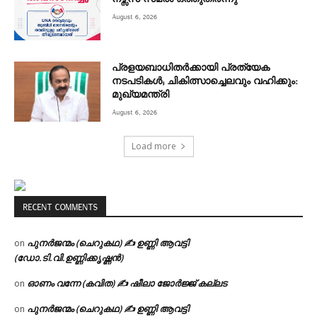
August 6, 2026
പ്രളയബാധിതർക്കായി പ്രത്യേക
നടപടികൾ; ചികിത്സാച്ചെലവും വഹിക്കും:
മുഖ്യമന്ത്രി
August 6, 2026
Load more
RECENT COMMENTS
പുനർജന്മം (ചെറുകഥ) ✍ ഉണ്ണി ആവട്ടി
on
(ഡോ.ടി.വി.ഉണ്ണിക്കൃഷ്ണൻ)
ഓണം വന്നേ (കവിത) ✍ ഷീലാ ജോർജ്ജ് കല്ലട
on
പുനർജന്മം (ചെറുകഥ) ✍ ഉണ്ണി ആവട്ടി
on