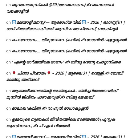
തൂവാനത്തുമ്പികൾ @39 (അവലോകനം) ✍ രാഗനാഥൻ
on
വയക്കാട്ടിൽ
മലയാളി മനസ്സ് — ആരോഗ്യ വീഥി
– 2026 | ഓഗസ്റ്റ് 01 |
on
ശനി ✍
തയ്യാറാക്കിയത്: ആസിഫ അഫ്രോസ്, ബാംഗ്ലൂർ
പൊന്നോണം … തിരുവോണം (കവിത) ✍ റോബിൻ പള്ളുരുത്തി
on
പൊന്നോണം … തിരുവോണം (കവിത) ✍ റോബിൻ പള്ളുരുത്തി
on
‘ എന്റെ ഓർമ്മയിലെ ഓണം ‘ ✍ ബിന്ദു വേണു ചോറ്റാനിക്കര
on
ചിന്താ പ്രഭാതം
– 2026 | ജൂലൈ 31 | വെള്ളി ✍
ബേബി
on
മാത്യു അടിമാലി
ആത്മാഭിമാനത്തിന്റെ അതിരുകൾ.. തിരിച്ചറിയാത്തവർക്ക്
on
മുന്നിൽ ജീവിതം പാഴാക്കരുത് ✍️ സിജു ജേക്കബ്
മാലാഖ (കവിത) ✍ രാഹുൽ രാധാകൃഷ്ണൻ
on
ഉമ്മയുടെ നുണകൾ ജീവിതത്തിലെ സത്യങ്ങൾ (പുസ്തക
on
ആസ്വാദനം) ✍ പി എൻ വിജയൻ
മലയാളി മനസ്സ് — ആരോഗ്യ വീഥി
– 2026 | ജൂലൈ 31 |
on