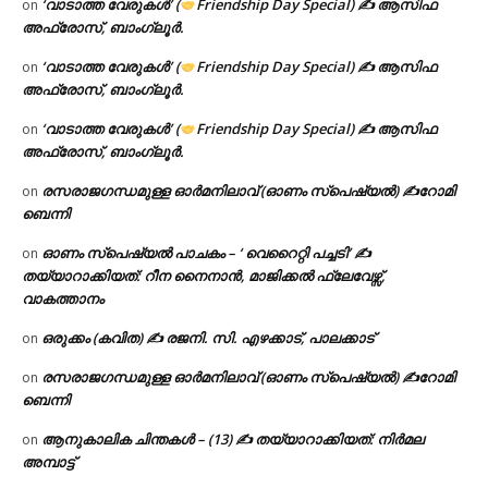
‘വാടാത്ത വേരുകൾ’ (
Friendship Day Special) ✍ ആസിഫ
on
അഫ്രോസ്, ബാംഗ്ലൂർ.
‘വാടാത്ത വേരുകൾ’ (
Friendship Day Special) ✍ ആസിഫ
on
അഫ്രോസ്, ബാംഗ്ലൂർ.
‘വാടാത്ത വേരുകൾ’ (
Friendship Day Special) ✍ ആസിഫ
on
അഫ്രോസ്, ബാംഗ്ലൂർ.
രസരാജഗന്ധമുള്ള ഓർമനിലാവ് (ഓണം സ്‌പെഷ്യൽ) ✍റോമി
on
ബെന്നി
ഓണം സ്പെഷ്യൽ പാചകം – ‘ വെറൈറ്റി പച്ചടി’ ✍
on
തയ്യാറാക്കിയത്: റീന നൈനാൻ, മാജിക്കൽ ഫ്ലേവേഴ്സ്,
വാകത്താനം
ഒരുക്കം (കവിത) ✍ രജനി. സി. എഴക്കാട്, പാലക്കാട്
on
രസരാജഗന്ധമുള്ള ഓർമനിലാവ് (ഓണം സ്‌പെഷ്യൽ) ✍റോമി
on
ബെന്നി
ആനുകാലിക ചിന്തകൾ – (13) ✍ തയ്യാറാക്കിയത്: നിർമല
on
അമ്പാട്ട്