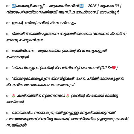
മലയാളി മനസ്സ് — ആരോഗ്യ വീഥി
– 2026 | ജൂലൈ 30 |
on
വ്യാഴം ✍
തയ്യാറാക്കിയത്: ആസിഫ അഫ്രോസ്, ബാംഗ്ലൂർ
ഇവൾ, സീത (കവിത) ✍ സഹീറ എം
on
ട്രെയിൻ യാത്ര എങ്ങനെ സുരക്ഷിതമാക്കാം (ലേഖനം) ✍ ബിന്ദു
on
വേണു ചോറ്റാനിക്കര
അതിജീവനം – ആപേക്ഷികം (കവിത) ✍ വേണുക്കുട്ടൻ
on
ചേരാവെള്ളി
‘കിണറിനപ്പുറം’ (കവിത) ✍ വർഗീസ് റ്റി നൈനാൻ (Dil Se
)
on
‘നിശബ്ദമാക്കപ്പെടുന്ന നിലവിളികൾ’ രചന: പ്രീതി രാധാകൃഷ്ണൻ.
on
✍ കവിത അവലോകനം: മായ അനൂപ്
കാർഗിൽദിന സ്മരണഞ്ജലി
(കവിത) ✍ ബേബി മാത്യു
on
അടിമാലി
വിജയമല്ല; നമ്മെ കൂടുതൽ ഉറപ്പുള്ള മനുഷ്യരാക്കുന്നത്
on
പരാജയങ്ങളാണ് ✍️സിജു ജേക്കബ്, ഓസ്‌ട്രേലിയ (എഴുത്തുകാരൻ/
സഞ്ചാരി)