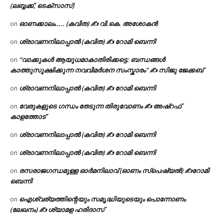
(ലബ്ബക്ക്, ടെക്സാസ്)
ഓണക്കാലം….. (കവിത) ✍ വി.കെ. അശോകൻ
on
ശ്രാവണനിലാപ്പാൽ (കവിത) ✍ റോമി ബെന്നി
on
“വാക്കുകൾ ആയുധമാകാതിരിക്കട്ടെ: ബന്ധങ്ങൾ
on
കാത്തുസൂക്ഷിക്കുന്ന നവവിമർശന സംസ്കാരം” ✍️ സിജു ജേക്കബ്
ശ്രാവണനിലാപ്പാൽ (കവിത) ✍ റോമി ബെന്നി
on
വേരുകളുടെ ഗന്ധം തേടുന്ന തിരുവോണം ✍ അഷ്റഫ്
on
കാളത്തോട്
ശ്രാവണനിലാപ്പാൽ (കവിത) ✍ റോമി ബെന്നി
on
ശ്രാവണനിലാപ്പാൽ (കവിത) ✍ റോമി ബെന്നി
on
രസരാജഗന്ധമുള്ള ഓർമനിലാവ് (ഓണം സ്‌പെഷ്യൽ) ✍റോമി
on
ബെന്നി
ഐശ്വര്യത്തിന്റെയും സമൃദ്ധിയുടെയും പൊന്നോണം
on
(ലേഖനം) ✍ ശ്യാമള ഹരിദാസ്