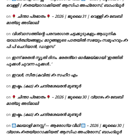
വെള്ളി | ✍
തയ്യാറാക്കിയത്: ആസിഫ അഫ്രോസ്, ബാംഗ്ലൂർ
ചിന്താ പ്രഭാതം
– 2026 | ജൂലൈ 31 | വെള്ളി ✍
ബേബി
on
മാത്യു അടിമാലി
വിശ്വാസത്തിന്റെ പരമ്പരാഗത ചട്ടക്കൂടുകളും ആധുനിക
on
യാഥാർത്ഥ്യങ്ങളും: മാറ്റങ്ങളുടെ പാതയിൽ സഭയും സമൂഹവും ✍
പി പി ചെറിയാൻ, ഡാളസ്
ഇന്ന് ഭരതൻ സ്മൃതി ദിനം. ഭരതൻ്റെ ഓർമ്മയ്ക്കായി ‘ഇത്തിരി
on
പൂക്കൾ ചുവന്ന പൂക്കൾ..’
ഇവൾ, സീത (കവിത) ✍ സഹീറ എം
on
ഇഷ്ടം. (കഥ) ✍ ചന്ദ്രശേഖരൻ മുണ്ടൂർ
on
ചിന്താ പ്രഭാതം
– 2026 | ജൂലൈ 30 | വ്യാഴം ✍
ബേബി
on
മാത്യു അടിമാലി
ഇഷ്ടം. (കഥ) ✍ ചന്ദ്രശേഖരൻ മുണ്ടൂർ
on
മലയാളി മനസ്സ് — ആരോഗ്യ വീഥി
– 2026 | ജൂലൈ 30 |
on
വ്യാഴം ✍
തയ്യാറാക്കിയത്: ആസിഫ അഫ്രോസ്, ബാംഗ്ലൂർ