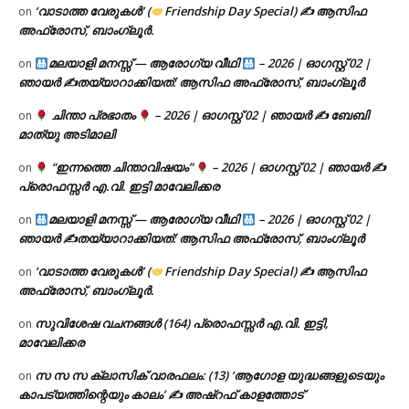
‘വാടാത്ത വേരുകൾ’ (
Friendship Day Special) ✍ ആസിഫ
on
അഫ്രോസ്, ബാംഗ്ലൂർ.
മലയാളി മനസ്സ് — ആരോഗ്യ വീഥി
– 2026 | ഓഗസ്റ്റ് 02 |
on
ഞായർ ✍
തയ്യാറാക്കിയത്: ആസിഫ അഫ്രോസ്, ബാംഗ്ലൂർ
ചിന്താ പ്രഭാതം
– 2026 | ഓഗസ്റ്റ് 02 | ഞായർ ✍
ബേബി
on
മാത്യു അടിമാലി
“ഇന്നത്തെ ചിന്താവിഷയം”
– 2026 | ഓഗസ്റ്റ് 02 | ഞായർ ✍
on
പ്രൊഫസ്സർ എ.വി. ഇട്ടി മാവേലിക്കര
മലയാളി മനസ്സ് — ആരോഗ്യ വീഥി
– 2026 | ഓഗസ്റ്റ് 02 |
on
ഞായർ ✍
തയ്യാറാക്കിയത്: ആസിഫ അഫ്രോസ്, ബാംഗ്ലൂർ
‘വാടാത്ത വേരുകൾ’ (
Friendship Day Special) ✍ ആസിഫ
on
അഫ്രോസ്, ബാംഗ്ലൂർ.
സുവിശേഷ വചനങ്ങൾ (164) പ്രൊഫസ്സർ എ.വി. ഇട്ടി,
on
മാവേലിക്കര
സ സ സ ക്ലാസിക് വാരഫലം: (13) ‘ആഗോള യുദ്ധങ്ങളുടെയും
on
കാപട്യത്തിന്റെയും കാലം’ ✍ അഷ്റഫ് കാളത്തോട്