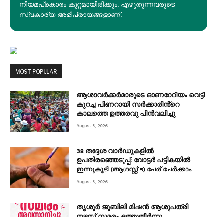
നിയമപ്രകാരം കുറ്റമായിരിക്കും. എഴുതുന്നവരുടെ
സ്വകാര്യ അഭിപ്രായങ്ങളാണ്.
MOST POPULAR
ആശാവർക്കർമാരുടെ ഓണറേറിയം വെട്ടി
കുറച്ച പിണറായി സർക്കാരിൻ്റെ
കാലത്തെ ഉത്തരവു പിൻവലിച്ചു
August 6, 2026
38 തദ്ദേശ വാർഡുകളിൽ
ഉപതിരഞ്ഞെടുപ്പ്: വോട്ടർ പട്ടികയിൽ
ഇന്നുകൂടി (ആഗസ്റ്റ് 5) പേര് ചേർക്കാം
August 6, 2026
തൃശൂർ ജൂബിലി മിഷൻ ആശുപത്രി
നഴ്സസ് സമരം ഒത്തുതീർന്നു