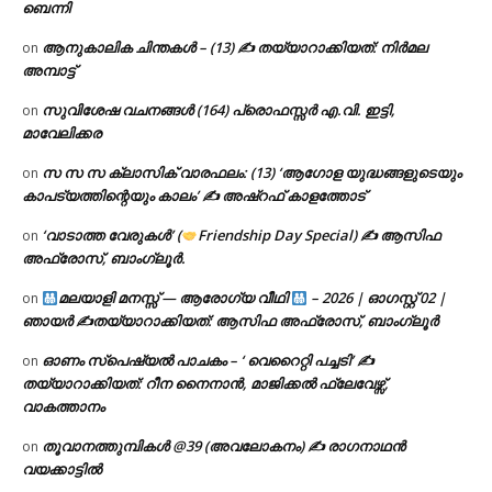
ബെന്നി
ആനുകാലിക ചിന്തകൾ – (13) ✍ തയ്യാറാക്കിയത്: നിർമല
on
അമ്പാട്ട്
സുവിശേഷ വചനങ്ങൾ (164) പ്രൊഫസ്സർ എ.വി. ഇട്ടി,
on
മാവേലിക്കര
സ സ സ ക്ലാസിക് വാരഫലം: (13) ‘ആഗോള യുദ്ധങ്ങളുടെയും
on
കാപട്യത്തിന്റെയും കാലം’ ✍ അഷ്റഫ് കാളത്തോട്
‘വാടാത്ത വേരുകൾ’ (
Friendship Day Special) ✍ ആസിഫ
on
അഫ്രോസ്, ബാംഗ്ലൂർ.
മലയാളി മനസ്സ് — ആരോഗ്യ വീഥി
– 2026 | ഓഗസ്റ്റ് 02 |
on
ഞായർ ✍
തയ്യാറാക്കിയത്: ആസിഫ അഫ്രോസ്, ബാംഗ്ലൂർ
ഓണം സ്പെഷ്യൽ പാചകം – ‘ വെറൈറ്റി പച്ചടി’ ✍
on
തയ്യാറാക്കിയത്: റീന നൈനാൻ, മാജിക്കൽ ഫ്ലേവേഴ്സ്,
വാകത്താനം
തൂവാനത്തുമ്പികൾ @39 (അവലോകനം) ✍ രാഗനാഥൻ
on
വയക്കാട്ടിൽ