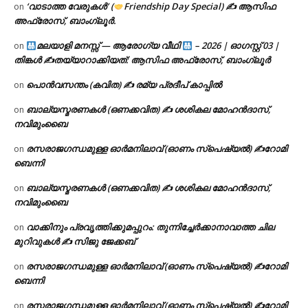
‘വാടാത്ത വേരുകൾ’ (
Friendship Day Special) ✍ ആസിഫ
on
അഫ്രോസ്, ബാംഗ്ലൂർ.
മലയാളി മനസ്സ് — ആരോഗ്യ വീഥി
– 2026 | ഓഗസ്റ്റ് 03 |
on
തിങ്കൾ ✍
തയ്യാറാക്കിയത്: ആസിഫ അഫ്രോസ്, ബാംഗ്ലൂർ
പൊൻവസന്തം (കവിത) ✍ രമ്യ പ്രദീപ് കാപ്പിൽ
on
ബാല്യസ്മരണകൾ (ഒണക്കവിത) ✍ ശശികല മോഹൻദാസ്,
on
നവിമുംബൈ
രസരാജഗന്ധമുള്ള ഓർമനിലാവ് (ഓണം സ്‌പെഷ്യൽ) ✍റോമി
on
ബെന്നി
ബാല്യസ്മരണകൾ (ഒണക്കവിത) ✍ ശശികല മോഹൻദാസ്,
on
നവിമുംബൈ
വാക്കിനും പ്രവൃത്തിക്കുമപ്പുറം: തുന്നിച്ചേർക്കാനാവാത്ത ചില
on
മുറിവുകൾ ✍️ സിജു ജേക്കബ്
രസരാജഗന്ധമുള്ള ഓർമനിലാവ് (ഓണം സ്‌പെഷ്യൽ) ✍റോമി
on
ബെന്നി
രസരാജഗന്ധമുള്ള ഓർമനിലാവ് (ഓണം സ്‌പെഷ്യൽ) ✍റോമി
on