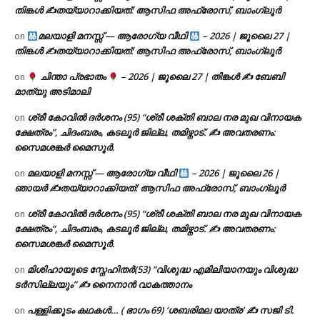
തിങ്കൾ ✍
തയ്യാറാക്കിയത്: ആസിഫ അഫ്രോസ്, ബാംഗ്ലൂർ
മലയാളി മനസ്സ് — ആരോഗ്യ വീഥി
– 2026 | ജൂലൈ 27 |
on
തിങ്കൾ ✍
തയ്യാറാക്കിയത്: ആസിഫ അഫ്രോസ്, ബാംഗ്ലൂർ
ചിന്താ പ്രഭാതം
– 2026 | ജൂലൈ 27 | തിങ്കൾ ✍
ബേബി
on
മാത്യു അടിമാലി
ശ്രീ കോവിൽ ദർശനം (95) “ശ്രീ ശക്തി ബാല നര മുഖ വിനായക
on
ക്ഷേത്രം”, ചിദംബരം, കടലൂർ ജില്ല, തമിഴ്നാട്. ✍ അവതരണം:
സൈമശങ്കർ മൈസൂർ.
മലയാളി മനസ്സ് — ആരോഗ്യ വീഥി
– 2026 | ജൂലൈ 26 |
on
ഞായർ ✍
തയ്യാറാക്കിയത്: ആസിഫ അഫ്രോസ്, ബാംഗ്ലൂർ
ശ്രീ കോവിൽ ദർശനം (95) “ശ്രീ ശക്തി ബാല നര മുഖ വിനായക
on
ക്ഷേത്രം”, ചിദംബരം, കടലൂർ ജില്ല, തമിഴ്നാട്. ✍ അവതരണം:
സൈമശങ്കർ മൈസൂർ.
മിശിഹായുടെ സ്നേഹിതർ(53) “വിശുദ്ധ എമിലിയാനയും വിശുദ്ധ
on
ടര്‍സില്ലയും” ✍ നൈനാൻ വാകത്താനം
പള്ളിക്കൂടം കഥകൾ… ( ഭാഗം 69) ‘ശബരിമല യാത്ര’ ✍ സജി ടി.
on