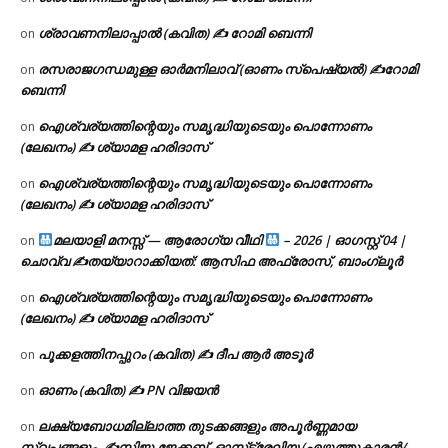
ശ്രാവണനിലാപ്പാൽ (കവിത) ✍ റോമി ബെന്നി
on
രസരാജഗന്ധമുള്ള ഓർമനിലാവ് (ഓണം സ്‌പെഷ്യൽ) ✍റോമി
on
ബെന്നി
ഐശ്വര്യത്തിന്റെയും സമൃദ്ധിയുടെയും പൊന്നോണം
on
(ലേഖനം) ✍ ശ്യാമള ഹരിദാസ്
ഐശ്വര്യത്തിന്റെയും സമൃദ്ധിയുടെയും പൊന്നോണം
on
(ലേഖനം) ✍ ശ്യാമള ഹരിദാസ്
മലയാളി മനസ്സ് — ആരോഗ്യ വീഥി
– 2026 | ഓഗസ്റ്റ് 04 |
on
ചൊവ്വ ✍
തയ്യാറാക്കിയത്: ആസിഫ അഫ്രോസ്, ബാംഗ്ലൂർ
ഐശ്വര്യത്തിന്റെയും സമൃദ്ധിയുടെയും പൊന്നോണം
on
(ലേഖനം) ✍ ശ്യാമള ഹരിദാസ്
പൂക്കളത്തിനപ്പുറം (കവിത) ✍ ദീപ ആർ അടൂർ
on
ഓണം (കവിത) ✍ PN വിജയൻ
on
ലക്ഷ്യബോധമില്ലാത്ത തുടക്കങ്ങളും അപൂർണ്ണമായ
on
സ്വപ്നങ്ങളും. ✍️സിജു ജേക്കബ്, ഓസ്‌ട്രേലിയ (എഴുത്തുകാരൻ/