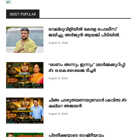
MOST POPULAR
വെല്ലുവിളിയിൽ കേരള പൊലീസ്
ജയിച്ചു; അർജുൻ ആയങ്കി പിടിയിൽ.
August 9, 2026
“ഓണം അന്നും ഇന്നും” (ഓർമ്മക്കുറിപ്പ്)
✍ ഒ.കെ.ശൈലജ ടീച്ചർ
August 8, 2026
ചിങ്ങ ചാരുതയണയുമ്പോൾ (കവിത) ✍
കല്ലറ അജയൻ
August 8, 2026
പ്രതീക്ഷയുടെ രാഷ്ട്രീയവും