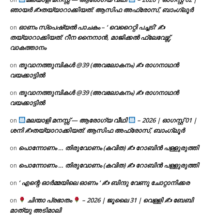
ഞായർ ✍
തയ്യാറാക്കിയത്: ആസിഫ അഫ്രോസ്, ബാംഗ്ലൂർ
ഓണം സ്പെഷ്യൽ പാചകം – ‘ വെറൈറ്റി പച്ചടി’ ✍
on
തയ്യാറാക്കിയത്: റീന നൈനാൻ, മാജിക്കൽ ഫ്ലേവേഴ്സ്,
വാകത്താനം
തൂവാനത്തുമ്പികൾ @39 (അവലോകനം) ✍ രാഗനാഥൻ
on
വയക്കാട്ടിൽ
തൂവാനത്തുമ്പികൾ @39 (അവലോകനം) ✍ രാഗനാഥൻ
on
വയക്കാട്ടിൽ
മലയാളി മനസ്സ് — ആരോഗ്യ വീഥി
– 2026 | ഓഗസ്റ്റ് 01 |
on
ശനി ✍
തയ്യാറാക്കിയത്: ആസിഫ അഫ്രോസ്, ബാംഗ്ലൂർ
പൊന്നോണം … തിരുവോണം (കവിത) ✍ റോബിൻ പള്ളുരുത്തി
on
പൊന്നോണം … തിരുവോണം (കവിത) ✍ റോബിൻ പള്ളുരുത്തി
on
‘ എന്റെ ഓർമ്മയിലെ ഓണം ‘ ✍ ബിന്ദു വേണു ചോറ്റാനിക്കര
on
ചിന്താ പ്രഭാതം
– 2026 | ജൂലൈ 31 | വെള്ളി ✍
ബേബി
on
മാത്യു അടിമാലി