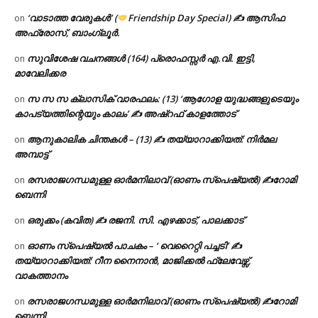
‘വാടാത്ത വേരുകൾ’ (
Friendship Day Special) ✍ ആസിഫ
on
അഫ്രോസ്, ബാംഗ്ലൂർ.
സുവിശേഷ വചനങ്ങൾ (164) പ്രൊഫസ്സർ എ.വി. ഇട്ടി,
on
മാവേലിക്കര
സ സ സ ക്ലാസിക് വാരഫലം: (13) ‘ആഗോള യുദ്ധങ്ങളുടെയും
on
കാപട്യത്തിന്റെയും കാലം’ ✍ അഷ്റഫ് കാളത്തോട്
ആനുകാലിക ചിന്തകൾ – (13) ✍ തയ്യാറാക്കിയത്: നിർമല
on
അമ്പാട്ട്
രസരാജഗന്ധമുള്ള ഓർമനിലാവ് (ഓണം സ്‌പെഷ്യൽ) ✍റോമി
on
ബെന്നി
ഒരുക്കം (കവിത) ✍ രജനി. സി. എഴക്കാട്, പാലക്കാട്
on
ഓണം സ്പെഷ്യൽ പാചകം – ‘ വെറൈറ്റി പച്ചടി’ ✍
on
തയ്യാറാക്കിയത്: റീന നൈനാൻ, മാജിക്കൽ ഫ്ലേവേഴ്സ്,
വാകത്താനം
രസരാജഗന്ധമുള്ള ഓർമനിലാവ് (ഓണം സ്‌പെഷ്യൽ) ✍റോമി
on
ബെന്നി