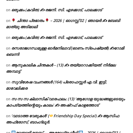
ഒരുക്കം (കവിത) ✍ രജനി. സി. എഴക്കാട്, പാലക്കാട്
on
ചിന്താ പ്രഭാതം
– 2026 | ഓഗസ്റ്റ് 02 | ഞായർ ✍
ബേബി
on
മാത്യു അടിമാലി
ഒരുക്കം (കവിത) ✍ രജനി. സി. എഴക്കാട്, പാലക്കാട്
on
രസരാജഗന്ധമുള്ള ഓർമനിലാവ് (ഓണം സ്‌പെഷ്യൽ) ✍റോമി
on
ബെന്നി
ആനുകാലിക ചിന്തകൾ – (13) ✍ തയ്യാറാക്കിയത്: നിർമല
on
അമ്പാട്ട്
സുവിശേഷ വചനങ്ങൾ (164) പ്രൊഫസ്സർ എ.വി. ഇട്ടി,
on
മാവേലിക്കര
സ സ സ ക്ലാസിക് വാരഫലം: (13) ‘ആഗോള യുദ്ധങ്ങളുടെയും
on
കാപട്യത്തിന്റെയും കാലം’ ✍ അഷ്റഫ് കാളത്തോട്
‘വാടാത്ത വേരുകൾ’ (
Friendship Day Special) ✍ ആസിഫ
on
അഫ്രോസ്, ബാംഗ്ലൂർ.
മലയാളി മനസ്സ് — ആരോഗ്യ വീഥി
– 2026 | ഓഗസ്റ്റ് 02 |
on