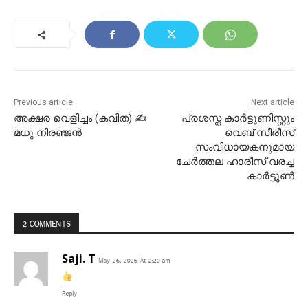
Previous article
Next article
അക്ഷര വെളിച്ചം (കവിത) ✍
പ്രശസ്ത കാർട്ടൂണിസ്റ്റും
മധു നിരഞ്ജൻ
വെബ് സീരീസ്
സംവിധായകനുമായ
ചേർത്തല ഹാരീസ് വരച്ച
കാർട്ടൂൺ
2 COMMENTS
Saji. T
May 26, 2026 At 2:20 am
Reply