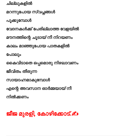
ചില്ലുകളിൽ
മറന്നുപോയ സ്വപ്നങ്ങൾ
പൂക്കുമ്പോൾ
വേദനകൾക്ക് പേരില്ലാത്ത വേളയിൽ
മൗനത്തിന്റെ ചൂടായ് നീ നിറയണം
കാലം മാഞ്ഞുപോയ പാതകളിൽ
പോലും
കൈവിടാതെ ഒപ്പമൊരു നിഴലാവണം
ജീവിതം തീരുന്ന
സായാഹ്നമാകുമ്പോൾ
എന്റെ അവസാന ഓർമ്മയായ് നീ
നിൽക്കണം
ജീജ മുരളി, കോഴിക്കോട്.✍