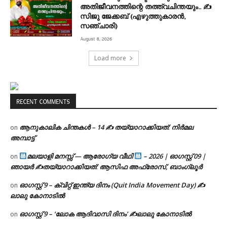
അതിജീവനത്തിന്റെ തത്ത്വചിന്തയും.. ✍️
സിജു ജേക്കബ് (എഴുത്തുകാരൻ,
സഞ്ചാരി)
August 8, 2026
Load more
RECENT COMMENTS
ആനുകാലിക ചിന്തകൾ – 14 ✍ തയ്യാറാക്കിയത്: നിർമല
on
അമ്പാട്ട്
മലയാളി മനസ്സ് — ആരോഗ്യ വീഥി
– 2026 | ഓഗസ്റ്റ് 09 |
on
ഞായർ ✍
തയ്യാറാക്കിയത്: ആസിഫ അഫ്രോസ്, ബാംഗ്ലൂർ
ഓഗസ്റ്റ് 9 – ക്വിറ്റ് ഇന്ത്യ ദിനം (Quit India Movement Day) ✍
on
ലാലു കോനാടിൽ
ഓഗസ്റ്റ് 9 – ‘ലോക ആദിവാസി ദിനം’ ✍️ലാലു കോനാടിൽ
on