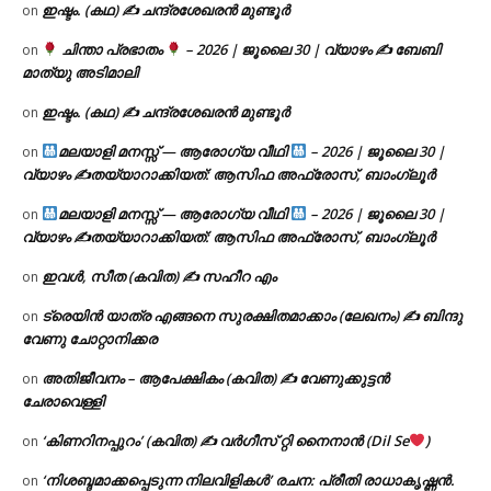
ഇഷ്ടം. (കഥ) ✍ ചന്ദ്രശേഖരൻ മുണ്ടൂർ
on
ചിന്താ പ്രഭാതം
– 2026 | ജൂലൈ 30 | വ്യാഴം ✍
ബേബി
on
മാത്യു അടിമാലി
ഇഷ്ടം. (കഥ) ✍ ചന്ദ്രശേഖരൻ മുണ്ടൂർ
on
മലയാളി മനസ്സ് — ആരോഗ്യ വീഥി
– 2026 | ജൂലൈ 30 |
on
വ്യാഴം ✍
തയ്യാറാക്കിയത്: ആസിഫ അഫ്രോസ്, ബാംഗ്ലൂർ
മലയാളി മനസ്സ് — ആരോഗ്യ വീഥി
– 2026 | ജൂലൈ 30 |
on
വ്യാഴം ✍
തയ്യാറാക്കിയത്: ആസിഫ അഫ്രോസ്, ബാംഗ്ലൂർ
ഇവൾ, സീത (കവിത) ✍ സഹീറ എം
on
ട്രെയിൻ യാത്ര എങ്ങനെ സുരക്ഷിതമാക്കാം (ലേഖനം) ✍ ബിന്ദു
on
വേണു ചോറ്റാനിക്കര
അതിജീവനം – ആപേക്ഷികം (കവിത) ✍ വേണുക്കുട്ടൻ
on
ചേരാവെള്ളി
‘കിണറിനപ്പുറം’ (കവിത) ✍ വർഗീസ് റ്റി നൈനാൻ (Dil Se
)
on
‘നിശബ്ദമാക്കപ്പെടുന്ന നിലവിളികൾ’ രചന: പ്രീതി രാധാകൃഷ്ണൻ.
on