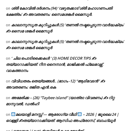
ശ്രീ കോവിൽ ദർശനം (94) ‘വഴുതക്കാട് ശ്രീ മഹാഗണപതി
on
ക്ഷേത്രം’ ✍ അവതരണം: സൈമശങ്കർ മൈസൂർ.
കാലാനുസൃത കുറിപ്പുകൾ (5) ‘തണൽ നഷ്ടപ്പെടുന്ന വാർദ്ധക്യം’
on
✍ സൈമ ശങ്കർ മൈസൂർ
കാലാനുസൃത കുറിപ്പുകൾ (5) ‘തണൽ നഷ്ടപ്പെടുന്ന വാർദ്ധക്യം’
on
✍ സൈമ ശങ്കർ മൈസൂർ
‘ ചില പൊടിക്കൈകൾ ‘ (3) HOME DECOR TIPS ✍
on
തയ്യാറാക്കിയത്: റീന നൈനാൻ, മാജിക്കൽ ഫ്ലേവേഴ്സ്,
വാകത്താനം
വിവിധതരം തെയ്യങ്ങൾ.. (ഭാഗം -12) “ആടിവേടൻ” ✍
on
അവതരണം: രജിത എൻ.കെ
അമേരിക്ക – (26) “Taybee island” (യാത്രാ വിവരണം) ✍ റിറ്റ
on
മാനുവൽ, ഡൽഹി
മലയാളി മനസ്സ് — ആരോഗ്യ വീഥി
– 2026 | ജൂലൈ 24 |
on
വെള്ളി ✍
തയ്യാറാക്കിയത്: ആസിഫ അഫ്രോസ്, ബാംഗ്ലൂർ