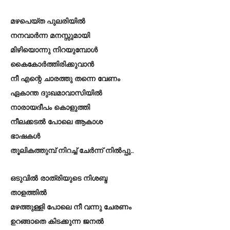
മഴപെയ്ത പുലരിയിൽ
നനവാർന്ന മനസ്സുമായി
മിഴിയൊന്നു നിറയുമ്പോൾ
കൈകോർത്തിരിക്കുവാൻ
നീ എന്റെ ചാരത്തു തന്നെ വേണം
ഏകാന്ത ദുഃഖമാവാസിയിൽ
നാരായദീപം കൊളുത്തി
നീലക്കടൽ പോലെ ആകാശ
ഭാഷകൾ
തൂലികത്തുമ്പ് നിറച്ച് ചേർന്ന് നിൽപ്പു..
ഒടുവിൽ രാത്രിയുടെ നിശബ്ദ
താളത്തിൽ
മഴത്തുള്ളി പോലെ നീ വന്നു ചേരണം
ഉറങ്ങാതെ കിടക്കുന്ന ജനൽ