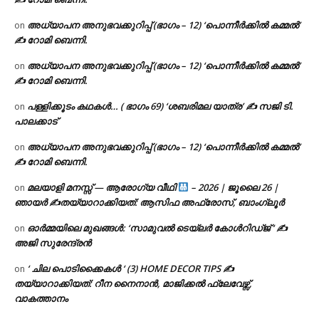
അധ്യാപന അനുഭവക്കുറിപ്പ് (ഭാഗം – 12) ‘പൊന്നീർക്കിൽ കമ്മൽ’
on
✍ റോമി ബെന്നി.
അധ്യാപന അനുഭവക്കുറിപ്പ് (ഭാഗം – 12) ‘പൊന്നീർക്കിൽ കമ്മൽ’
on
✍ റോമി ബെന്നി.
പള്ളിക്കൂടം കഥകൾ… ( ഭാഗം 69) ‘ശബരിമല യാത്ര’ ✍ സജി ടി.
on
പാലക്കാട്
അധ്യാപന അനുഭവക്കുറിപ്പ് (ഭാഗം – 12) ‘പൊന്നീർക്കിൽ കമ്മൽ’
on
✍ റോമി ബെന്നി.
മലയാളി മനസ്സ് — ആരോഗ്യ വീഥി
– 2026 | ജൂലൈ 26 |
on
ഞായർ ✍
തയ്യാറാക്കിയത്: ആസിഫ അഫ്രോസ്, ബാംഗ്ലൂർ
ഓർമ്മയിലെ മുഖങ്ങൾ: ‘സാമുവൽ ടെയ്ലർ കോൾറിഡ്ജ് ‘ ✍
on
അജി സുരേന്ദ്രൻ
‘ ചില പൊടിക്കൈകൾ ‘ (3) HOME DECOR TIPS ✍
on
തയ്യാറാക്കിയത്: റീന നൈനാൻ, മാജിക്കൽ ഫ്ലേവേഴ്സ്,
വാകത്താനം