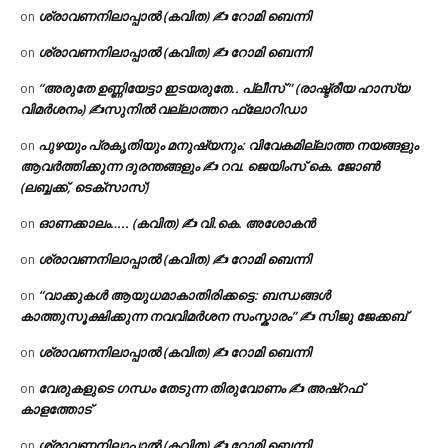
ശ്രാവണനിലാപ്പാൽ (കവിത) ✍ റോമി ബെന്നി
on
ശ്രാവണനിലാപ്പാൽ (കവിത) ✍ റോമി ബെന്നി
on
“അരുതേ ഉണ്ണിയേട്ടാ ഇടയരുതേ.. പ്ലീസ് ” (രാഷ്ട്രീയ ഹാസ്യ
on
വിമർശനം) ✍സുനിൽ വല്ലാത്തറ ഫ്ലോറിഡാ
പുഴയും പ്രകൃതിയും മനുഷ്യനും: വിവേകമില്ലാത്ത നയങ്ങളും
on
ആവർത്തിക്കുന്ന ദുരന്തങ്ങളും ✍ റവ. ജെയിംസ് കെ. ജോൺ
(ലബ്ബക്ക്, ടെക്സാസ്)
ഓണക്കാലം….. (കവിത) ✍ വി.കെ. അശോകൻ
on
ശ്രാവണനിലാപ്പാൽ (കവിത) ✍ റോമി ബെന്നി
on
“വാക്കുകൾ ആയുധമാകാതിരിക്കട്ടെ: ബന്ധങ്ങൾ
on
കാത്തുസൂക്ഷിക്കുന്ന നവവിമർശന സംസ്കാരം” ✍️ സിജു ജേക്കബ്
ശ്രാവണനിലാപ്പാൽ (കവിത) ✍ റോമി ബെന്നി
on
വേരുകളുടെ ഗന്ധം തേടുന്ന തിരുവോണം ✍ അഷ്റഫ്
on
കാളത്തോട്
ശ്രാവണനിലാപ്പാൽ (കവിത) ✍ റോമി ബെന്നി
on