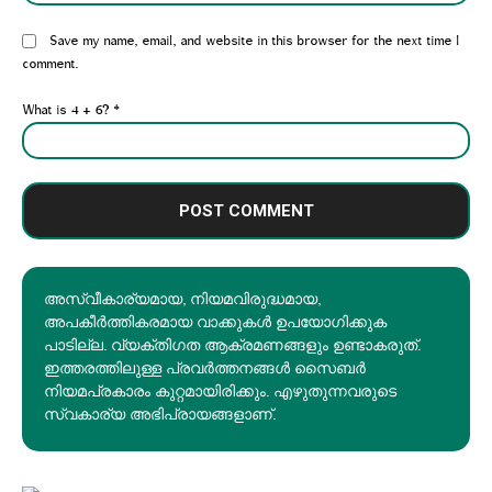
Website:
Save my name, email, and website in this browser for the next time I
comment.
What is 4 + 6?
*
അസ്വീകാര്യമായ, നിയമവിരുദ്ധമായ,
അപകീര്‍ത്തികരമായ വാക്കുകൾ ഉപയോഗിക്കുക
പാടില്ല. വ്യക്തിഗത ആക്രമണങ്ങളും ഉണ്ടാകരുത്.
ഇത്തരത്തിലുള്ള പ്രവർത്തനങ്ങൾ സൈബർ
നിയമപ്രകാരം കുറ്റമായിരിക്കും. എഴുതുന്നവരുടെ
സ്വകാര്യ അഭിപ്രായങ്ങളാണ്.