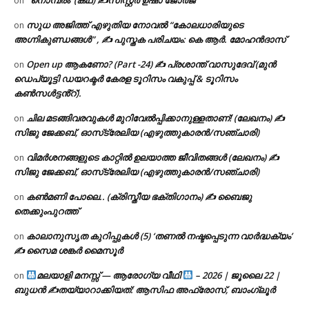
‘ നൊമ്പരം’ (കഥ) ✍സിസ്റ്റർ ഉഷാ ജോർജ്
on
സുധ അജിത്ത് എഴുതിയ നോവൽ “കോലധാരിയുടെ
on
അഗ്നികുണ്ഡങ്ങള്‍” , ✍ പുസ്തക പരിചയം: കെ ആർ. മോഹൻദാസ്
Open up ആകണോ? (Part -24) ✍ പ്രശാന്ത് വാസുദേവ് (മുൻ
on
ഡെപ്യൂട്ടി ഡയറക്ടർ കേരള ടൂറിസം വകുപ്പ് & ടൂറിസം
കൺസൾട്ടൻ്റ്).
ചില മടങ്ങിവരവുകൾ മുറിവേൽപ്പിക്കാനുള്ളതാണ്! (ലേഖനം) ✍️
on
സിജു ജേക്കബ്, ഓസ്‌ട്രേലിയ (എഴുത്തുകാരൻ/സഞ്ചാരി)
വിമർശനങ്ങളുടെ കാറ്റിൽ ഉലയാത്ത ജീവിതങ്ങൾ (ലേഖനം) ✍️
on
സിജു ജേക്കബ്, ഓസ്‌ട്രേലിയ (എഴുത്തുകാരൻ/സഞ്ചാരി)
കൺമണി പോലെ.. (ക്രിസ്തീയ ഭക്തിഗാനം) ✍ ബൈജു
on
തെക്കുംപുറത്ത്
കാലാനുസൃത കുറിപ്പുകൾ (5) ‘തണൽ നഷ്ടപ്പെടുന്ന വാർദ്ധക്യം’
on
✍ സൈമ ശങ്കർ മൈസൂർ
മലയാളി മനസ്സ് — ആരോഗ്യ വീഥി
– 2026 | ജൂലൈ 22 |
on
ബുധൻ ✍
തയ്യാറാക്കിയത്: ആസിഫ അഫ്രോസ്, ബാംഗ്ലൂർ