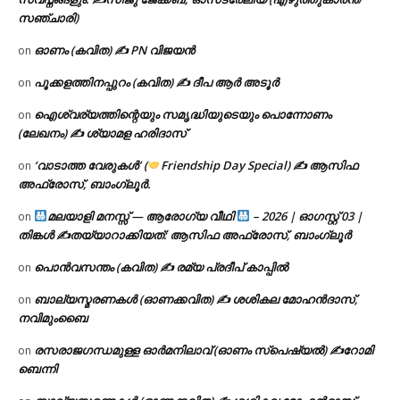
സഞ്ചാരി)
ഓണം (കവിത) ✍ PN വിജയൻ
on
പൂക്കളത്തിനപ്പുറം (കവിത) ✍ ദീപ ആർ അടൂർ
on
ഐശ്വര്യത്തിന്റെയും സമൃദ്ധിയുടെയും പൊന്നോണം
on
(ലേഖനം) ✍ ശ്യാമള ഹരിദാസ്
‘വാടാത്ത വേരുകൾ’ (
Friendship Day Special) ✍ ആസിഫ
on
അഫ്രോസ്, ബാംഗ്ലൂർ.
മലയാളി മനസ്സ് — ആരോഗ്യ വീഥി
– 2026 | ഓഗസ്റ്റ് 03 |
on
തിങ്കൾ ✍
തയ്യാറാക്കിയത്: ആസിഫ അഫ്രോസ്, ബാംഗ്ലൂർ
പൊൻവസന്തം (കവിത) ✍ രമ്യ പ്രദീപ് കാപ്പിൽ
on
ബാല്യസ്മരണകൾ (ഓണക്കവിത) ✍ ശശികല മോഹൻദാസ്,
on
നവിമുംബൈ
രസരാജഗന്ധമുള്ള ഓർമനിലാവ് (ഓണം സ്‌പെഷ്യൽ) ✍റോമി
on
ബെന്നി