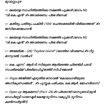
മുവാറ്റുപുഴ
മലയാള സാഹിത്യത്തിലെ നക്ഷത്ര പൂക്കൾ (ഭാഗം 56)
on
“വി.കെ.എൻ” ✍ അവതരണം: പ്രഭ ദിനേഷ്
കതിരും പതിരും പംക്തി: (104) ‘ചെന്താമരയിൽ വിരിയാത്തത് ‘ ✍
on
ജസിയഷാജഹാൻ.
മലയാള സാഹിത്യത്തിലെ നക്ഷത്ര പൂക്കൾ (ഭാഗം 56)
on
“വി.കെ.എൻ” ✍ അവതരണം: പ്രഭ ദിനേഷ്
അമേരിക്ക – (26) “Taybee island” (യാത്രാ വിവരണം) ✍ റിറ്റ
on
മാനുവൽ, ഡൽഹി
കെ .എസ് . ആർ.ടി.സിയുടെ ആദ്യത്തെ ഫ്രണ്ട്ലി പദവി
on
സപര്യയ്ക്ക് പ്രഖ്യാപിച്ച് മന്ത്രി സിപി ജോൺ
സുധ അജിത്ത് എഴുതിയ നോവൽ “കോലധാരിയുടെ
on
അഗ്നികുണ്ഡങ്ങള്‍” , ✍ പുസ്തക പരിചയം: കെ ആർ. മോഹൻദാസ്
Open up ആകണോ? (Part -24) ✍ പ്രശാന്ത് വാസുദേവ് (മുൻ
on
ഡെപ്യൂട്ടി ഡയറക്ടർ കേരള ടൂറിസം വകുപ്പ് & ടൂറിസം
കൺസൾട്ടൻ്റ്).