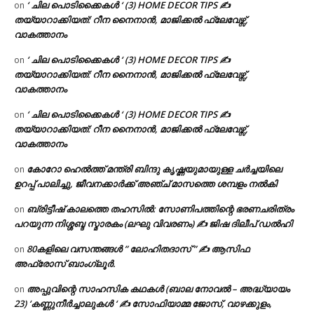
‘ ചില പൊടിക്കൈകൾ ‘ (3) HOME DECOR TIPS ✍
on
തയ്യാറാക്കിയത്: റീന നൈനാൻ, മാജിക്കൽ ഫ്ലേവേഴ്സ്,
വാകത്താനം
‘ ചില പൊടിക്കൈകൾ ‘ (3) HOME DECOR TIPS ✍
on
തയ്യാറാക്കിയത്: റീന നൈനാൻ, മാജിക്കൽ ഫ്ലേവേഴ്സ്,
വാകത്താനം
‘ ചില പൊടിക്കൈകൾ ‘ (3) HOME DECOR TIPS ✍
on
തയ്യാറാക്കിയത്: റീന നൈനാൻ, മാജിക്കൽ ഫ്ലേവേഴ്സ്,
വാകത്താനം
കോറോ ഹെൽത്ത് മന്ത്രി ബിന്ദു കൃഷ്ണയുമായുള്ള ചർച്ചയിലെ
on
ഉറപ്പ് പാലിച്ചു, ജീവനക്കാർക്ക് അഞ്ച് മാസത്തെ ശമ്പളം നൽകി
ബ്രിട്ടീഷ് കാലത്തെ തഹസിൽ: സോണിപത്തിന്റെ ഭരണചരിത്രം
on
പറയുന്ന നിശ്ശബ്ദ സ്മാരകം (ലഘു വിവരണം) ✍ ജിഷ ദിലീപ് ഡൽഹി
80കളിലെ വസന്തങ്ങൾ ” ലോഹിതദാസ് ” ✍ ആസിഫ
on
അഫ്രോസ് ബാംഗ്ലൂർ.
അപ്പുവിന്റെ സാഹസിക കഥകൾ (ബാല നോവൽ – അദ്ധ്യായം
on
23) ‘കണ്ണുനീർച്ചാലുകൾ ‘ ✍ സോഫിയാമ്മ ജോസ്, വാഴക്കുളം,