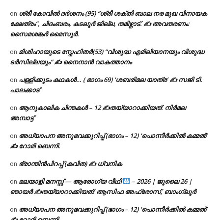
ശ്രീ കോവിൽ ദർശനം (95) “ശ്രീ ശക്തി ബാല നര മുഖ വിനായക
on
ക്ഷേത്രം”, ചിദംബരം, കടലൂർ ജില്ല, തമിഴ്നാട്. ✍ അവതരണം:
സൈമശങ്കർ മൈസൂർ.
മിശിഹായുടെ സ്നേഹിതർ(53) “വിശുദ്ധ എമിലിയാനയും വിശുദ്ധ
on
ടര്‍സില്ലയും” ✍ നൈനാൻ വാകത്താനം
പള്ളിക്കൂടം കഥകൾ… ( ഭാഗം 69) ‘ശബരിമല യാത്ര’ ✍ സജി ടി.
on
പാലക്കാട്
ആനുകാലിക ചിന്തകൾ – 12 ✍തയ്യാറാക്കിയത്: നിർമല
on
അമ്പാട്ട്
അധ്യാപന അനുഭവക്കുറിപ്പ് (ഭാഗം – 12) ‘പൊന്നീർക്കിൽ കമ്മൽ’
on
✍ റോമി ബെന്നി.
ഭ്രാന്തിൻപിറപ്പ് (കവിത) ✍ ധ്വനിക
on
മലയാളി മനസ്സ് — ആരോഗ്യ വീഥി
– 2026 | ജൂലൈ 26 |
on
ഞായർ ✍
തയ്യാറാക്കിയത്: ആസിഫ അഫ്രോസ്, ബാംഗ്ലൂർ
അധ്യാപന അനുഭവക്കുറിപ്പ് (ഭാഗം – 12) ‘പൊന്നീർക്കിൽ കമ്മൽ’
on
✍ റോമി ബെന്നി.