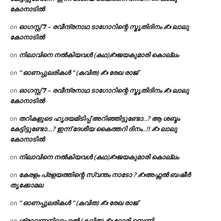
കോനാടിൽ
ഓഗസ്റ്റ് 𝟕 – രവീന്ദ്രനാഥ ടാഗോറിന്റെ സ്മൃതിദിനം ✍ ലാലു
on
കോനാടിൽ
നിലാവിനെ നൽകിയവൾ (കഥ)✍ജയകുമാരി കൊല്ലം
on
” ഓണപ്പുലരികൾ ” (കവിത) ✍ രേഖ രാജ്
on
ഓഗസ്റ്റ് 𝟕 – രവീന്ദ്രനാഥ ടാഗോറിന്റെ സ്മൃതിദിനം ✍ ലാലു
on
കോനാടിൽ
തറികളുടെ ഹൃദയമിടിപ്പ് അറിഞ്ഞിട്ടുണ്ടോ..? ആ ശബ്ദം
on
കേട്ടിട്ടുണ്ടോ…? ഇന്ന് ദേശീയ കൈത്തറി ദിനം..!! ✍ ലാലു
കോനാടിൽ
നിലാവിനെ നൽകിയവൾ (കഥ)✍ജയകുമാരി കൊല്ലം
on
കേരളം പ്രളയത്തിന്റെ സ്വന്തം നാടോ ? ✍️അഫ്സൽ ബഷീർ
on
തൃക്കോമല
” ഓണപ്പുലരികൾ ” (കവിത) ✍ രേഖ രാജ്
on
ശ്രാവണനിലാപ്പാൽ (കവിത) ✍ റോമി ബെന്നി
on