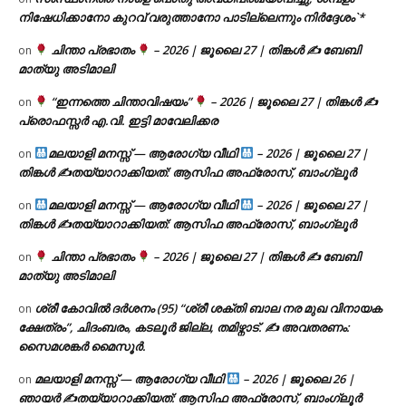
നിഷേധിക്കാനോ കുറവ് വരുത്താനോ പാടില്ലെന്നും നിർദ്ദേശം`*
ചിന്താ പ്രഭാതം
– 2026 | ജൂലൈ 27 | തിങ്കൾ ✍
ബേബി
on
മാത്യു അടിമാലി
“ഇന്നത്തെ ചിന്താവിഷയം”
– 2026 | ജൂലൈ 27 | തിങ്കൾ ✍
on
പ്രൊഫസ്സർ എ.വി. ഇട്ടി മാവേലിക്കര
മലയാളി മനസ്സ് — ആരോഗ്യ വീഥി
– 2026 | ജൂലൈ 27 |
on
തിങ്കൾ ✍
തയ്യാറാക്കിയത്: ആസിഫ അഫ്രോസ്, ബാംഗ്ലൂർ
മലയാളി മനസ്സ് — ആരോഗ്യ വീഥി
– 2026 | ജൂലൈ 27 |
on
തിങ്കൾ ✍
തയ്യാറാക്കിയത്: ആസിഫ അഫ്രോസ്, ബാംഗ്ലൂർ
ചിന്താ പ്രഭാതം
– 2026 | ജൂലൈ 27 | തിങ്കൾ ✍
ബേബി
on
മാത്യു അടിമാലി
ശ്രീ കോവിൽ ദർശനം (95) “ശ്രീ ശക്തി ബാല നര മുഖ വിനായക
on
ക്ഷേത്രം”, ചിദംബരം, കടലൂർ ജില്ല, തമിഴ്നാട്. ✍ അവതരണം:
സൈമശങ്കർ മൈസൂർ.
മലയാളി മനസ്സ് — ആരോഗ്യ വീഥി
– 2026 | ജൂലൈ 26 |
on
ഞായർ ✍
തയ്യാറാക്കിയത്: ആസിഫ അഫ്രോസ്, ബാംഗ്ലൂർ