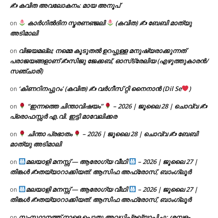
✍ കവിത അവലോകനം: മായ അനൂപ്
കാർഗിൽദിന സ്മരണഞ്ജലി
(കവിത) ✍ ബേബി മാത്യു
on
അടിമാലി
വിജയമല്ല; നമ്മെ കൂടുതൽ ഉറപ്പുള്ള മനുഷ്യരാക്കുന്നത്
on
പരാജയങ്ങളാണ് ✍️സിജു ജേക്കബ്, ഓസ്‌ട്രേലിയ (എഴുത്തുകാരൻ/
സഞ്ചാരി)
‘കിണറിനപ്പുറം’ (കവിത) ✍ വർഗീസ് റ്റി നൈനാൻ (Dil Se
)
on
“ഇന്നത്തെ ചിന്താവിഷയം”
– 2026 | ജൂലൈ 28 | ചൊവ്വ ✍
on
പ്രൊഫസ്സർ എ.വി. ഇട്ടി മാവേലിക്കര
ചിന്താ പ്രഭാതം
– 2026 | ജൂലൈ 28 | ചൊവ്വ ✍
ബേബി
on
മാത്യു അടിമാലി
മലയാളി മനസ്സ് — ആരോഗ്യ വീഥി
– 2026 | ജൂലൈ 27 |
on
തിങ്കൾ ✍
തയ്യാറാക്കിയത്: ആസിഫ അഫ്രോസ്, ബാംഗ്ലൂർ
മലയാളി മനസ്സ് — ആരോഗ്യ വീഥി
– 2026 | ജൂലൈ 27 |
on
തിങ്കൾ ✍
തയ്യാറാക്കിയത്: ആസിഫ അഫ്രോസ്, ബാംഗ്ലൂർ
സംസ്ഥാനത്ത് നാളെ പൊതു അവധിപ്രഖ്യാപിച്ചു; ശമ്പളം
on