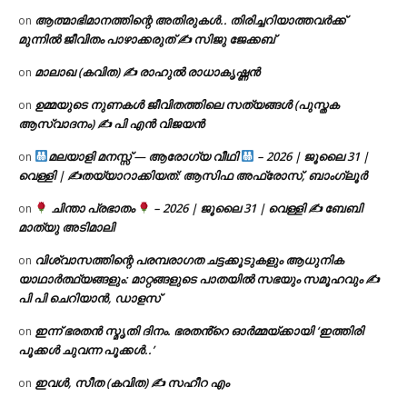
ആത്മാഭിമാനത്തിന്റെ അതിരുകൾ.. തിരിച്ചറിയാത്തവർക്ക്
on
മുന്നിൽ ജീവിതം പാഴാക്കരുത് ✍️ സിജു ജേക്കബ്
മാലാഖ (കവിത) ✍ രാഹുൽ രാധാകൃഷ്ണൻ
on
ഉമ്മയുടെ നുണകൾ ജീവിതത്തിലെ സത്യങ്ങൾ (പുസ്തക
on
ആസ്വാദനം) ✍ പി എൻ വിജയൻ
മലയാളി മനസ്സ് — ആരോഗ്യ വീഥി
– 2026 | ജൂലൈ 31 |
on
വെള്ളി | ✍
തയ്യാറാക്കിയത്: ആസിഫ അഫ്രോസ്, ബാംഗ്ലൂർ
ചിന്താ പ്രഭാതം
– 2026 | ജൂലൈ 31 | വെള്ളി ✍
ബേബി
on
മാത്യു അടിമാലി
വിശ്വാസത്തിന്റെ പരമ്പരാഗത ചട്ടക്കൂടുകളും ആധുനിക
on
യാഥാർത്ഥ്യങ്ങളും: മാറ്റങ്ങളുടെ പാതയിൽ സഭയും സമൂഹവും ✍
പി പി ചെറിയാൻ, ഡാളസ്
ഇന്ന് ഭരതൻ സ്മൃതി ദിനം. ഭരതൻ്റെ ഓർമ്മയ്ക്കായി ‘ഇത്തിരി
on
പൂക്കൾ ചുവന്ന പൂക്കൾ..’
ഇവൾ, സീത (കവിത) ✍ സഹീറ എം
on