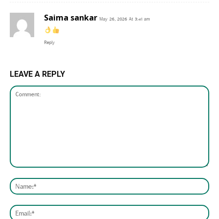
Saima sankar
May 26, 2026 At 3:41 am
Reply
LEAVE A REPLY
Comment:
Nam
Emai