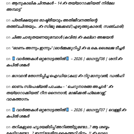
ആനുകാലിക ചിന്തകൾ – 14 ✍ തയ്യാറാക്കിയത്: നിർമല
on
അമ്പാട്ട്
പ്രതീക്ഷയുടെ രാഷ്ട്രീയവും അതിജീവനത്തിന്റെ
on
തത്ത്വചിന്തയും.. ✍️ സിജു ജേക്കബ് (എഴുത്തുകാരൻ, സഞ്ചാരി)
ചിങ്ങ ചാരുതയണയുമ്പോൾ (കവിത) ✍ കല്ലറ അജയൻ
on
“ഓണം അന്നും ഇന്നും” (ഓർമ്മക്കുറിപ്പ്) ✍ ഒ.കെ.ശൈലജ ടീച്ചർ
on
വാർത്തകൾ ഒറ്റനോട്ടത്തിൽ
– 2026 | ഓഗസ്റ്റ് 08 | ശനി ✍
on
കപിൽ ശങ്കർ
ഭഗവാൻ തോന്നിപ്പിച്ച ഐഡിയ (കഥ) ✍ റിറ്റ മാനുവൽ, ഡൽഹി
on
ഓണം സ്പെഷ്യൽ പാചകം – ‘ ചെറുനാരങ്ങ അച്ചാർ ‘ ✍
on
തയ്യാറാക്കിയത്: റീന നൈനാൻ, മാജിക്കൽ ഫ്ലേവേഴ്സ്,
വാകത്താനം
വാർത്തകൾ ഒറ്റനോട്ടത്തിൽ
– 2026 | ഓഗസ്റ്റ് 07 | വെള്ളി ✍
on
കപിൽ ശങ്കർ
തറികളുടെ ഹൃദയമിടിപ്പ് അറിഞ്ഞിട്ടുണ്ടോ..? ആ ശബ്ദം
on
കേട്ടിട്ടുണ്ടോ…? ഇന്ന് ദേശീയ കൈത്തറി ദിനം..!! ✍ ലാലു