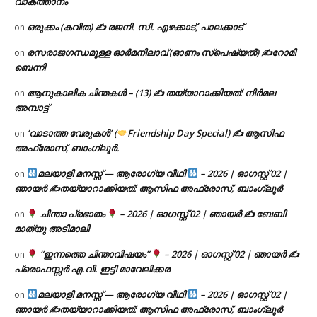
വാകത്താനം
ഒരുക്കം (കവിത) ✍ രജനി. സി. എഴക്കാട്, പാലക്കാട്
on
രസരാജഗന്ധമുള്ള ഓർമനിലാവ് (ഓണം സ്‌പെഷ്യൽ) ✍റോമി
on
ബെന്നി
ആനുകാലിക ചിന്തകൾ – (13) ✍ തയ്യാറാക്കിയത്: നിർമല
on
അമ്പാട്ട്
‘വാടാത്ത വേരുകൾ’ (
Friendship Day Special) ✍ ആസിഫ
on
അഫ്രോസ്, ബാംഗ്ലൂർ.
മലയാളി മനസ്സ് — ആരോഗ്യ വീഥി
– 2026 | ഓഗസ്റ്റ് 02 |
on
ഞായർ ✍
തയ്യാറാക്കിയത്: ആസിഫ അഫ്രോസ്, ബാംഗ്ലൂർ
ചിന്താ പ്രഭാതം
– 2026 | ഓഗസ്റ്റ് 02 | ഞായർ ✍
ബേബി
on
മാത്യു അടിമാലി
“ഇന്നത്തെ ചിന്താവിഷയം”
– 2026 | ഓഗസ്റ്റ് 02 | ഞായർ ✍
on
പ്രൊഫസ്സർ എ.വി. ഇട്ടി മാവേലിക്കര
മലയാളി മനസ്സ് — ആരോഗ്യ വീഥി
– 2026 | ഓഗസ്റ്റ് 02 |
on
ഞായർ ✍
തയ്യാറാക്കിയത്: ആസിഫ അഫ്രോസ്, ബാംഗ്ലൂർ