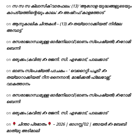
സ സ സ ക്ലാസിക് വാരഫലം: (13) ‘ആഗോള യുദ്ധങ്ങളുടെയും
on
കാപട്യത്തിന്റെയും കാലം’ ✍ അഷ്റഫ് കാളത്തോട്
ആനുകാലിക ചിന്തകൾ – (13) ✍ തയ്യാറാക്കിയത്: നിർമല
on
അമ്പാട്ട്
രസരാജഗന്ധമുള്ള ഓർമനിലാവ് (ഓണം സ്‌പെഷ്യൽ) ✍റോമി
on
ബെന്നി
ഒരുക്കം (കവിത) ✍ രജനി. സി. എഴക്കാട്, പാലക്കാട്
on
ഓണം സ്പെഷ്യൽ പാചകം – ‘ വെറൈറ്റി പച്ചടി’ ✍
on
തയ്യാറാക്കിയത്: റീന നൈനാൻ, മാജിക്കൽ ഫ്ലേവേഴ്സ്,
വാകത്താനം
രസരാജഗന്ധമുള്ള ഓർമനിലാവ് (ഓണം സ്‌പെഷ്യൽ) ✍റോമി
on
ബെന്നി
ഒരുക്കം (കവിത) ✍ രജനി. സി. എഴക്കാട്, പാലക്കാട്
on
ചിന്താ പ്രഭാതം
– 2026 | ഓഗസ്റ്റ് 02 | ഞായർ ✍
ബേബി
on
മാത്യു അടിമാലി