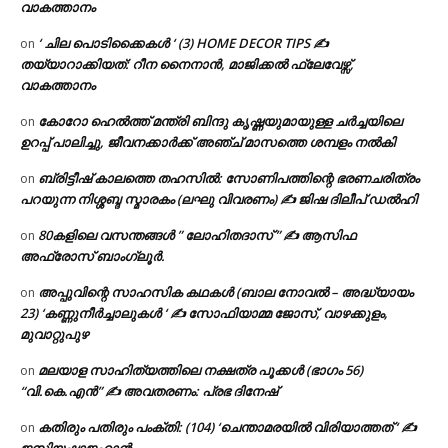
വാകത്താനം
‘ ചില പൊടിക്കൈകൾ ‘ (3) HOME DECOR TIPS ✍
on
തയ്യാറാക്കിയത്: റീന നൈനാൻ, മാജിക്കൽ ഫ്ലേവേഴ്സ്,
വാകത്താനം
കോറോ ഹെൽത്ത് മന്ത്രി ബിന്ദു കൃഷ്ണയുമായുള്ള ചർച്ചയിലെ
on
ഉറപ്പ് പാലിച്ചു, ജീവനക്കാർക്ക് അഞ്ച് മാസത്തെ ശമ്പളം നൽകി
ബ്രിട്ടീഷ് കാലത്തെ തഹസിൽ: സോണിപത്തിന്റെ ഭരണചരിത്രം
on
പറയുന്ന നിശ്ശബ്ദ സ്മാരകം (ലഘു വിവരണം) ✍ ജിഷ ദിലീപ് ഡൽഹി
80കളിലെ വസന്തങ്ങൾ ” ലോഹിതദാസ് ” ✍ ആസിഫ
on
അഫ്രോസ് ബാംഗ്ലൂർ.
അപ്പുവിന്റെ സാഹസിക കഥകൾ (ബാല നോവൽ – അദ്ധ്യായം
on
23) ‘കണ്ണുനീർച്ചാലുകൾ ‘ ✍ സോഫിയാമ്മ ജോസ്, വാഴക്കുളം,
മുവാറ്റുപുഴ
മലയാള സാഹിത്യത്തിലെ നക്ഷത്ര പൂക്കൾ (ഭാഗം 56)
on
“വി.കെ.എൻ” ✍ അവതരണം: പ്രഭ ദിനേഷ്
കതിരും പതിരും പംക്തി: (104) ‘ചെന്താമരയിൽ വിരിയാത്തത് ‘ ✍
on
ജസിയഷാജഹാൻ.