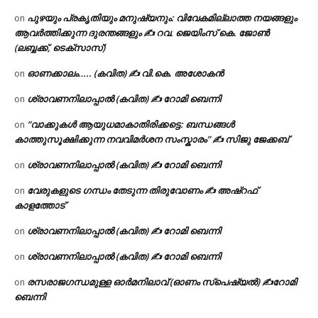
പുഴയും പ്രകൃതിയും മനുഷ്യനും: വിവേകമില്ലാത്ത നയങ്ങളും
on
ആവർത്തിക്കുന്ന ദുരന്തങ്ങളും ✍ റവ. ജെയിംസ് കെ. ജോൺ
(ലബ്ബക്ക്, ടെക്സാസ്)
ഓണക്കാലം….. (കവിത) ✍ വി.കെ. അശോകൻ
on
ശ്രാവണനിലാപ്പാൽ (കവിത) ✍ റോമി ബെന്നി
on
“വാക്കുകൾ ആയുധമാകാതിരിക്കട്ടെ: ബന്ധങ്ങൾ
on
കാത്തുസൂക്ഷിക്കുന്ന നവവിമർശന സംസ്കാരം” ✍️ സിജു ജേക്കബ്
ശ്രാവണനിലാപ്പാൽ (കവിത) ✍ റോമി ബെന്നി
on
വേരുകളുടെ ഗന്ധം തേടുന്ന തിരുവോണം ✍ അഷ്റഫ്
on
കാളത്തോട്
ശ്രാവണനിലാപ്പാൽ (കവിത) ✍ റോമി ബെന്നി
on
ശ്രാവണനിലാപ്പാൽ (കവിത) ✍ റോമി ബെന്നി
on
രസരാജഗന്ധമുള്ള ഓർമനിലാവ് (ഓണം സ്‌പെഷ്യൽ) ✍റോമി
on
ബെന്നി