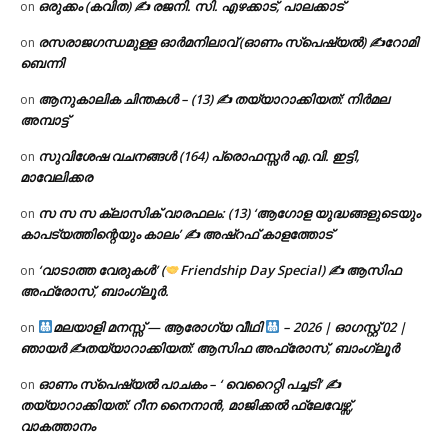
ഒരുക്കം (കവിത) ✍ രജനി. സി. എഴക്കാട്, പാലക്കാട്
on
രസരാജഗന്ധമുള്ള ഓർമനിലാവ് (ഓണം സ്‌പെഷ്യൽ) ✍റോമി
on
ബെന്നി
ആനുകാലിക ചിന്തകൾ – (13) ✍ തയ്യാറാക്കിയത്: നിർമല
on
അമ്പാട്ട്
സുവിശേഷ വചനങ്ങൾ (164) പ്രൊഫസ്സർ എ.വി. ഇട്ടി,
on
മാവേലിക്കര
സ സ സ ക്ലാസിക് വാരഫലം: (13) ‘ആഗോള യുദ്ധങ്ങളുടെയും
on
കാപട്യത്തിന്റെയും കാലം’ ✍ അഷ്റഫ് കാളത്തോട്
‘വാടാത്ത വേരുകൾ’ (
Friendship Day Special) ✍ ആസിഫ
on
അഫ്രോസ്, ബാംഗ്ലൂർ.
മലയാളി മനസ്സ് — ആരോഗ്യ വീഥി
– 2026 | ഓഗസ്റ്റ് 02 |
on
ഞായർ ✍
തയ്യാറാക്കിയത്: ആസിഫ അഫ്രോസ്, ബാംഗ്ലൂർ
ഓണം സ്പെഷ്യൽ പാചകം – ‘ വെറൈറ്റി പച്ചടി’ ✍
on
തയ്യാറാക്കിയത്: റീന നൈനാൻ, മാജിക്കൽ ഫ്ലേവേഴ്സ്,
വാകത്താനം