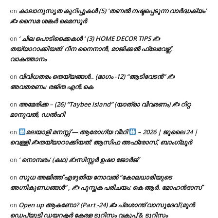
കാലാനുസൃത കുറിപ്പുകൾ (5) ‘തണൽ നഷ്ടപ്പെടുന്ന വാർദ്ധക്യം’
on
✍ സൈമ ശങ്കർ മൈസൂർ
‘ ചില പൊടിക്കൈകൾ ‘ (3) HOME DECOR TIPS ✍
on
തയ്യാറാക്കിയത്: റീന നൈനാൻ, മാജിക്കൽ ഫ്ലേവേഴ്സ്,
വാകത്താനം
വിവിധതരം തെയ്യങ്ങൾ.. (ഭാഗം -12) “ആടിവേടൻ” ✍
on
അവതരണം: രജിത എൻ.കെ
അമേരിക്ക – (26) “Taybee island” (യാത്രാ വിവരണം) ✍ റിറ്റ
on
മാനുവൽ, ഡൽഹി
മലയാളി മനസ്സ് — ആരോഗ്യ വീഥി
– 2026 | ജൂലൈ 24 |
on
വെള്ളി ✍
തയ്യാറാക്കിയത്: ആസിഫ അഫ്രോസ്, ബാംഗ്ലൂർ
‘ നൊമ്പരം’ (കഥ) ✍സിസ്റ്റർ ഉഷാ ജോർജ്
on
സുധ അജിത്ത് എഴുതിയ നോവൽ “കോലധാരിയുടെ
on
അഗ്നികുണ്ഡങ്ങള്‍” , ✍ പുസ്തക പരിചയം: കെ ആർ. മോഹൻദാസ്
Open up ആകണോ? (Part -24) ✍ പ്രശാന്ത് വാസുദേവ് (മുൻ
on
ഡെപ്യൂട്ടി ഡയറക്ടർ കേരള ടൂറിസം വകുപ്പ് & ടൂറിസം