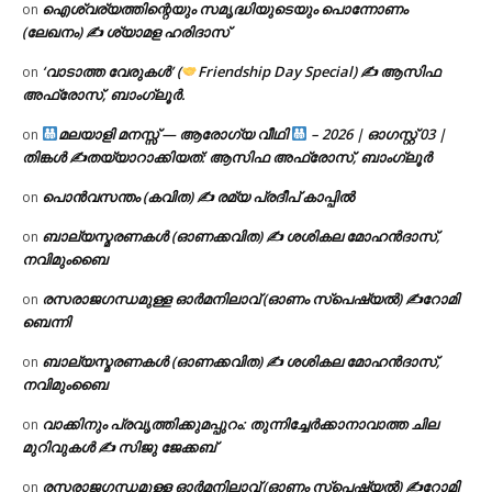
ഐശ്വര്യത്തിന്റെയും സമൃദ്ധിയുടെയും പൊന്നോണം
on
(ലേഖനം) ✍ ശ്യാമള ഹരിദാസ്
‘വാടാത്ത വേരുകൾ’ (
Friendship Day Special) ✍ ആസിഫ
on
അഫ്രോസ്, ബാംഗ്ലൂർ.
മലയാളി മനസ്സ് — ആരോഗ്യ വീഥി
– 2026 | ഓഗസ്റ്റ് 03 |
on
തിങ്കൾ ✍
തയ്യാറാക്കിയത്: ആസിഫ അഫ്രോസ്, ബാംഗ്ലൂർ
പൊൻവസന്തം (കവിത) ✍ രമ്യ പ്രദീപ് കാപ്പിൽ
on
ബാല്യസ്മരണകൾ (ഓണക്കവിത) ✍ ശശികല മോഹൻദാസ്,
on
നവിമുംബൈ
രസരാജഗന്ധമുള്ള ഓർമനിലാവ് (ഓണം സ്‌പെഷ്യൽ) ✍റോമി
on
ബെന്നി
ബാല്യസ്മരണകൾ (ഓണക്കവിത) ✍ ശശികല മോഹൻദാസ്,
on
നവിമുംബൈ
വാക്കിനും പ്രവൃത്തിക്കുമപ്പുറം: തുന്നിച്ചേർക്കാനാവാത്ത ചില
on
മുറിവുകൾ ✍️ സിജു ജേക്കബ്
രസരാജഗന്ധമുള്ള ഓർമനിലാവ് (ഓണം സ്‌പെഷ്യൽ) ✍റോമി
on