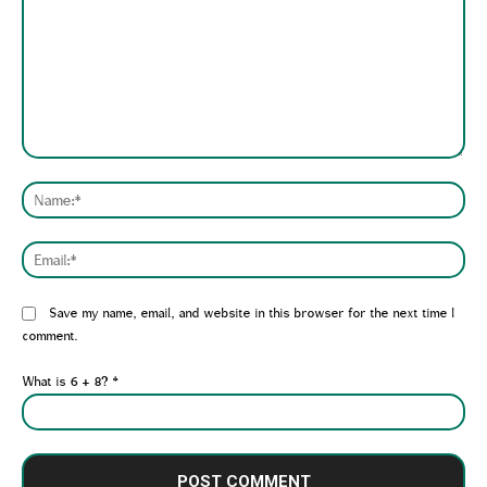
Comment:
Nam
Emai
Website:
Save my name, email, and website in this browser for the next time I
comment.
What is 6 + 8?
*