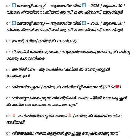
മലയാളി മനസ്സ് — ആരോഗ്യ വീഥി
– 2026 | ജൂലൈ 30 |
on
വ്യാഴം ✍
തയ്യാറാക്കിയത്: ആസിഫ അഫ്രോസ്, ബാംഗ്ലൂർ
മലയാളി മനസ്സ് — ആരോഗ്യ വീഥി
– 2026 | ജൂലൈ 30 |
on
വ്യാഴം ✍
തയ്യാറാക്കിയത്: ആസിഫ അഫ്രോസ്, ബാംഗ്ലൂർ
ഇവൾ, സീത (കവിത) ✍ സഹീറ എം
on
ട്രെയിൻ യാത്ര എങ്ങനെ സുരക്ഷിതമാക്കാം (ലേഖനം) ✍ ബിന്ദു
on
വേണു ചോറ്റാനിക്കര
അതിജീവനം – ആപേക്ഷികം (കവിത) ✍ വേണുക്കുട്ടൻ
on
ചേരാവെള്ളി
‘കിണറിനപ്പുറം’ (കവിത) ✍ വർഗീസ് റ്റി നൈനാൻ (Dil Se
)
on
‘നിശബ്ദമാക്കപ്പെടുന്ന നിലവിളികൾ’ രചന: പ്രീതി രാധാകൃഷ്ണൻ.
on
✍ കവിത അവലോകനം: മായ അനൂപ്
കാർഗിൽദിന സ്മരണഞ്ജലി
(കവിത) ✍ ബേബി മാത്യു
on
അടിമാലി
വിജയമല്ല; നമ്മെ കൂടുതൽ ഉറപ്പുള്ള മനുഷ്യരാക്കുന്നത്
on