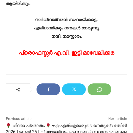
ആയിരിക്കും.
സർവ്വേശ്വരൻ സഹായിക്കട്ടെ..
എല്ലാവർക്കും നന്മകൾ നേരുന്നു.
നന്ദി, നമസ്ക്കാരം.
പ്രൊഫസ്സർ എ.വി. ഇട്ടി മാവേലിക്കര
Previous article
Next article
ചിന്താ പ്രഭാതം
–
എംഎൽഎമാരുടെ നേതൃത്വത്തിൽ
2026 | ജൂൺ 25 | വ്യാഴം ✍
നിയോജകമണ്ഡലാടിസ്ഥാനത്തിലുള്ള