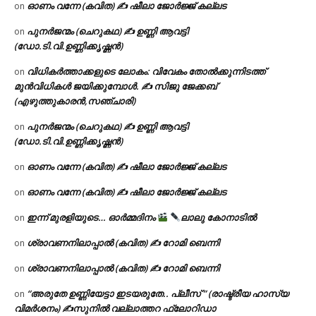
ഓണം വന്നേ (കവിത) ✍ ഷീലാ ജോർജ്ജ് കല്ലട
on
പുനർജന്മം (ചെറുകഥ) ✍ ഉണ്ണി ആവട്ടി
on
(ഡോ.ടി.വി.ഉണ്ണിക്കൃഷ്ണൻ)
വിധികർത്താക്കളുടെ ലോകം: വിവേകം തോൽക്കുന്നിടത്ത്
on
മുൻവിധികൾ ജയിക്കുമ്പോൾ. ✍️ സിജു ജേക്കബ്
(എഴുത്തുകാരൻ,സഞ്ചാരി)
പുനർജന്മം (ചെറുകഥ) ✍ ഉണ്ണി ആവട്ടി
on
(ഡോ.ടി.വി.ഉണ്ണിക്കൃഷ്ണൻ)
ഓണം വന്നേ (കവിത) ✍ ഷീലാ ജോർജ്ജ് കല്ലട
on
ഓണം വന്നേ (കവിത) ✍ ഷീലാ ജോർജ്ജ് കല്ലട
on
ഇന്ന് മുരളിയുടെ… ഓർമ്മദിനം
ലാലു കോനാടിൽ
on
ശ്രാവണനിലാപ്പാൽ (കവിത) ✍ റോമി ബെന്നി
on
ശ്രാവണനിലാപ്പാൽ (കവിത) ✍ റോമി ബെന്നി
on
“അരുതേ ഉണ്ണിയേട്ടാ ഇടയരുതേ.. പ്ലീസ് ” (രാഷ്ട്രീയ ഹാസ്യ
on
വിമർശനം) ✍സുനിൽ വല്ലാത്തറ ഫ്ലോറിഡാ