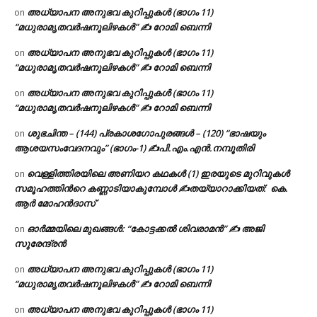
അധ്യാപന അനുഭവ കുറിപ്പുകൾ (ഭാഗം 11)
on
“മധുരാമൃതവർഷനൂലിഴകൾ” ✍ റോമി ബെന്നി
അധ്യാപന അനുഭവ കുറിപ്പുകൾ (ഭാഗം 11)
on
“മധുരാമൃതവർഷനൂലിഴകൾ” ✍ റോമി ബെന്നി
അധ്യാപന അനുഭവ കുറിപ്പുകൾ (ഭാഗം 11)
on
“മധുരാമൃതവർഷനൂലിഴകൾ” ✍ റോമി ബെന്നി
ശുഭചിന്ത – (144) പ്രകാശഗോപുരങ്ങൾ – (120) “ഭാഷയും
on
ആശയസംവേദനവും” (ഭാഗം-1) ✍പി.എം.എൻ.നമ്പൂതിരി
വെള്ളിത്തിരയിലെ അണിയറ കഥകൾ (1) ഇരയുടെ മുറിവുകൾ
on
സമൂഹത്തിന്‍റെ കണ്ണാടിയാകുമ്പോൾ ✍തയ്യാറാക്കിയത്: കെ.
ആര്‍ മോഹന്‍ദാസ്
ഓർമ്മയിലെ മുഖങ്ങൾ: “കോട്ടക്കൽ ശിവരാമൻ” ✍ അജി
on
സുരേന്ദ്രൻ
അധ്യാപന അനുഭവ കുറിപ്പുകൾ (ഭാഗം 11)
on
“മധുരാമൃതവർഷനൂലിഴകൾ” ✍ റോമി ബെന്നി
അധ്യാപന അനുഭവ കുറിപ്പുകൾ (ഭാഗം 11)
on