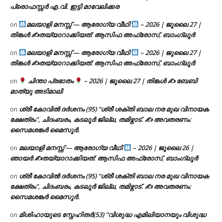
പ്രൊഫസ്സർ എ.വി. ഇട്ടി മാവേലിക്കര
മലയാളി മനസ്സ് — ആരോഗ്യ വീഥി
– 2026 | ജൂലൈ 27 |
on
തിങ്കൾ ✍
തയ്യാറാക്കിയത്: ആസിഫ അഫ്രോസ്, ബാംഗ്ലൂർ
മലയാളി മനസ്സ് — ആരോഗ്യ വീഥി
– 2026 | ജൂലൈ 27 |
on
തിങ്കൾ ✍
തയ്യാറാക്കിയത്: ആസിഫ അഫ്രോസ്, ബാംഗ്ലൂർ
ചിന്താ പ്രഭാതം
– 2026 | ജൂലൈ 27 | തിങ്കൾ ✍
ബേബി
on
മാത്യു അടിമാലി
ശ്രീ കോവിൽ ദർശനം (95) “ശ്രീ ശക്തി ബാല നര മുഖ വിനായക
on
ക്ഷേത്രം”, ചിദംബരം, കടലൂർ ജില്ല, തമിഴ്നാട്. ✍ അവതരണം:
സൈമശങ്കർ മൈസൂർ.
മലയാളി മനസ്സ് — ആരോഗ്യ വീഥി
– 2026 | ജൂലൈ 26 |
on
ഞായർ ✍
തയ്യാറാക്കിയത്: ആസിഫ അഫ്രോസ്, ബാംഗ്ലൂർ
ശ്രീ കോവിൽ ദർശനം (95) “ശ്രീ ശക്തി ബാല നര മുഖ വിനായക
on
ക്ഷേത്രം”, ചിദംബരം, കടലൂർ ജില്ല, തമിഴ്നാട്. ✍ അവതരണം:
സൈമശങ്കർ മൈസൂർ.
മിശിഹായുടെ സ്നേഹിതർ(53) “വിശുദ്ധ എമിലിയാനയും വിശുദ്ധ
on