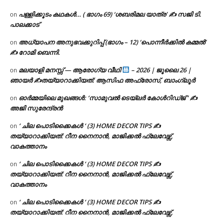
പള്ളിക്കൂടം കഥകൾ… ( ഭാഗം 69) ‘ശബരിമല യാത്ര’ ✍ സജി ടി.
on
പാലക്കാട്
അധ്യാപന അനുഭവക്കുറിപ്പ് (ഭാഗം – 12) ‘പൊന്നീർക്കിൽ കമ്മൽ’
on
✍ റോമി ബെന്നി.
മലയാളി മനസ്സ് — ആരോഗ്യ വീഥി
– 2026 | ജൂലൈ 26 |
on
ഞായർ ✍
തയ്യാറാക്കിയത്: ആസിഫ അഫ്രോസ്, ബാംഗ്ലൂർ
ഓർമ്മയിലെ മുഖങ്ങൾ: ‘സാമുവൽ ടെയ്ലർ കോൾറിഡ്ജ് ‘ ✍
on
അജി സുരേന്ദ്രൻ
‘ ചില പൊടിക്കൈകൾ ‘ (3) HOME DECOR TIPS ✍
on
തയ്യാറാക്കിയത്: റീന നൈനാൻ, മാജിക്കൽ ഫ്ലേവേഴ്സ്,
വാകത്താനം
‘ ചില പൊടിക്കൈകൾ ‘ (3) HOME DECOR TIPS ✍
on
തയ്യാറാക്കിയത്: റീന നൈനാൻ, മാജിക്കൽ ഫ്ലേവേഴ്സ്,
വാകത്താനം
‘ ചില പൊടിക്കൈകൾ ‘ (3) HOME DECOR TIPS ✍
on
തയ്യാറാക്കിയത്: റീന നൈനാൻ, മാജിക്കൽ ഫ്ലേവേഴ്സ്,