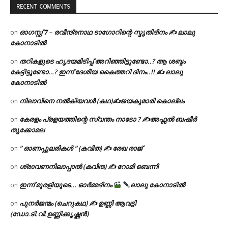
RECENT COMMENTS
ഓഗസ്റ്റ് 𝟕 – രവീന്ദ്രനാഥ ടാഗോറിന്റെ സ്മൃതിദിനം ✍ ലാലു
on
കോനാടിൽ
തറികളുടെ ഹൃദയമിടിപ്പ് അറിഞ്ഞിട്ടുണ്ടോ..? ആ ശബ്ദം
on
കേട്ടിട്ടുണ്ടോ…? ഇന്ന് ദേശീയ കൈത്തറി ദിനം..!! ✍ ലാലു
കോനാടിൽ
നിലാവിനെ നൽകിയവൾ (കഥ)✍ജയകുമാരി കൊല്ലം
on
കേരളം പ്രളയത്തിന്റെ സ്വന്തം നാടോ ? ✍️അഫ്സൽ ബഷീർ
on
തൃക്കോമല
” ഓണപ്പുലരികൾ ” (കവിത) ✍ രേഖ രാജ്
on
ശ്രാവണനിലാപ്പാൽ (കവിത) ✍ റോമി ബെന്നി
on
ഇന്ന് മുരളിയുടെ… ഓർമ്മദിനം
ലാലു കോനാടിൽ
on
പുനർജന്മം (ചെറുകഥ) ✍ ഉണ്ണി ആവട്ടി
on
(ഡോ.ടി.വി.ഉണ്ണിക്കൃഷ്ണൻ)