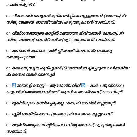
കൺസൾട്ടൻ്റ്).
ചില മടങ്ങിവരവുകൾ മുറിവേൽപ്പിക്കാനുള്ളതാണ്! (ലേഖനം) ✍️
on
സിജു ജേക്കബ്, ഓസ്‌ട്രേലിയ (എഴുത്തുകാരൻ/സഞ്ചാരി)
വിമർശനങ്ങളുടെ കാറ്റിൽ ഉലയാത്ത ജീവിതങ്ങൾ (ലേഖനം) ✍️
on
സിജു ജേക്കബ്, ഓസ്‌ട്രേലിയ (എഴുത്തുകാരൻ/സഞ്ചാരി)
കൺമണി പോലെ.. (ക്രിസ്തീയ ഭക്തിഗാനം) ✍ ബൈജു
on
തെക്കുംപുറത്ത്
കാലാനുസൃത കുറിപ്പുകൾ (5) ‘തണൽ നഷ്ടപ്പെടുന്ന വാർദ്ധക്യം’
on
✍ സൈമ ശങ്കർ മൈസൂർ
മലയാളി മനസ്സ് — ആരോഗ്യ വീഥി
– 2026 | ജൂലൈ 22 |
on
ബുധൻ ✍
തയ്യാറാക്കിയത്: ആസിഫ അഫ്രോസ്, ബാംഗ്ലൂർ
മുക്തിയുടെ കാൽപ്പെരുമാറ്റം (കഥ) ✍ അനിൽ മണ്ണത്തൂർ
on
സ്ത്രീ ശാക്തീകരണം. (ലേഖനം) ✍ ഹേമലത കൃഷ്ണദാസ്
on
ആർദ്രതയുടെ രാഷ്ട്രീയം ✍️ സിജു ജേക്കബ്, എഴുത്തുകാരൻ
on
സഞ്ചാരി