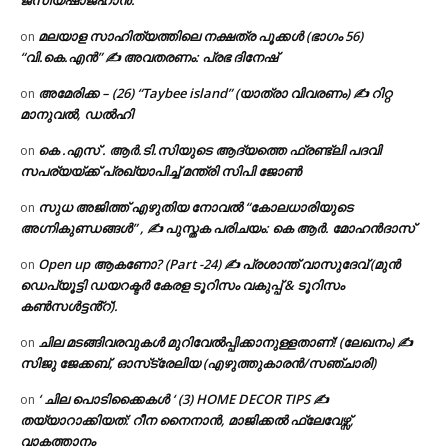
മലയാള സാഹിത്യത്തിലെ നക്ഷത്ര പൂക്കൾ (ഭാഗം 56)
on
“വി.കെ.എൻ” ✍ അവതരണം: പ്രഭ ദിനേഷ്
അമേരിക്ക – (26) “Taybee island” (യാത്രാ വിവരണം) ✍ റിറ്റ
on
മാനുവൽ, ഡൽഹി
കെ .എസ് . ആർ.ടി.സിയുടെ ആദ്യത്തെ ഫ്രണ്ട്ലി പദവി
on
സപര്യയ്ക്ക് പ്രഖ്യാപിച്ച് മന്ത്രി സിപി ജോൺ
സുധ അജിത്ത് എഴുതിയ നോവൽ “കോലധാരിയുടെ
on
അഗ്നികുണ്ഡങ്ങള്‍” , ✍ പുസ്തക പരിചയം: കെ ആർ. മോഹൻദാസ്
Open up ആകണോ? (Part -24) ✍ പ്രശാന്ത് വാസുദേവ് (മുൻ
on
ഡെപ്യൂട്ടി ഡയറക്ടർ കേരള ടൂറിസം വകുപ്പ് & ടൂറിസം
കൺസൾട്ടൻ്റ്).
ചില മടങ്ങിവരവുകൾ മുറിവേൽപ്പിക്കാനുള്ളതാണ്! (ലേഖനം) ✍️
on
സിജു ജേക്കബ്, ഓസ്‌ട്രേലിയ (എഴുത്തുകാരൻ/സഞ്ചാരി)
‘ ചില പൊടിക്കൈകൾ ‘ (3) HOME DECOR TIPS ✍
on
തയ്യാറാക്കിയത്: റീന നൈനാൻ, മാജിക്കൽ ഫ്ലേവേഴ്സ്,
വാകത്താനം