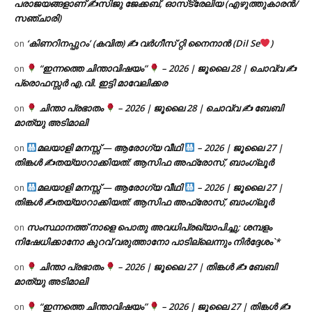
പരാജയങ്ങളാണ് ✍️സിജു ജേക്കബ്, ഓസ്‌ട്രേലിയ (എഴുത്തുകാരൻ/
സഞ്ചാരി)
‘കിണറിനപ്പുറം’ (കവിത) ✍ വർഗീസ് റ്റി നൈനാൻ (Dil Se
)
on
“ഇന്നത്തെ ചിന്താവിഷയം”
– 2026 | ജൂലൈ 28 | ചൊവ്വ ✍
on
പ്രൊഫസ്സർ എ.വി. ഇട്ടി മാവേലിക്കര
ചിന്താ പ്രഭാതം
– 2026 | ജൂലൈ 28 | ചൊവ്വ ✍
ബേബി
on
മാത്യു അടിമാലി
മലയാളി മനസ്സ് — ആരോഗ്യ വീഥി
– 2026 | ജൂലൈ 27 |
on
തിങ്കൾ ✍
തയ്യാറാക്കിയത്: ആസിഫ അഫ്രോസ്, ബാംഗ്ലൂർ
മലയാളി മനസ്സ് — ആരോഗ്യ വീഥി
– 2026 | ജൂലൈ 27 |
on
തിങ്കൾ ✍
തയ്യാറാക്കിയത്: ആസിഫ അഫ്രോസ്, ബാംഗ്ലൂർ
സംസ്ഥാനത്ത് നാളെ പൊതു അവധിപ്രഖ്യാപിച്ചു; ശമ്പളം
on
നിഷേധിക്കാനോ കുറവ് വരുത്താനോ പാടില്ലെന്നും നിർദ്ദേശം`*
ചിന്താ പ്രഭാതം
– 2026 | ജൂലൈ 27 | തിങ്കൾ ✍
ബേബി
on
മാത്യു അടിമാലി
“ഇന്നത്തെ ചിന്താവിഷയം”
– 2026 | ജൂലൈ 27 | തിങ്കൾ ✍
on