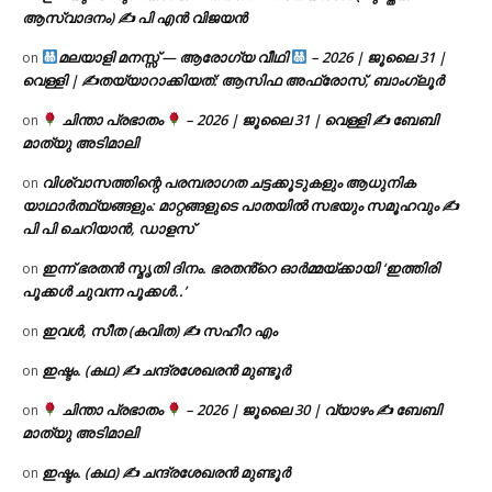
ആസ്വാദനം) ✍ പി എൻ വിജയൻ
മലയാളി മനസ്സ് — ആരോഗ്യ വീഥി
– 2026 | ജൂലൈ 31 |
on
വെള്ളി | ✍
തയ്യാറാക്കിയത്: ആസിഫ അഫ്രോസ്, ബാംഗ്ലൂർ
ചിന്താ പ്രഭാതം
– 2026 | ജൂലൈ 31 | വെള്ളി ✍
ബേബി
on
മാത്യു അടിമാലി
വിശ്വാസത്തിന്റെ പരമ്പരാഗത ചട്ടക്കൂടുകളും ആധുനിക
on
യാഥാർത്ഥ്യങ്ങളും: മാറ്റങ്ങളുടെ പാതയിൽ സഭയും സമൂഹവും ✍
പി പി ചെറിയാൻ, ഡാളസ്
ഇന്ന് ഭരതൻ സ്മൃതി ദിനം. ഭരതൻ്റെ ഓർമ്മയ്ക്കായി ‘ഇത്തിരി
on
പൂക്കൾ ചുവന്ന പൂക്കൾ..’
ഇവൾ, സീത (കവിത) ✍ സഹീറ എം
on
ഇഷ്ടം. (കഥ) ✍ ചന്ദ്രശേഖരൻ മുണ്ടൂർ
on
ചിന്താ പ്രഭാതം
– 2026 | ജൂലൈ 30 | വ്യാഴം ✍
ബേബി
on
മാത്യു അടിമാലി
ഇഷ്ടം. (കഥ) ✍ ചന്ദ്രശേഖരൻ മുണ്ടൂർ
on