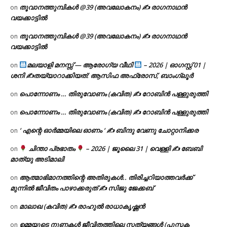
തൂവാനത്തുമ്പികൾ @39 (അവലോകനം) ✍ രാഗനാഥൻ
on
വയക്കാട്ടിൽ
തൂവാനത്തുമ്പികൾ @39 (അവലോകനം) ✍ രാഗനാഥൻ
on
വയക്കാട്ടിൽ
മലയാളി മനസ്സ് — ആരോഗ്യ വീഥി
– 2026 | ഓഗസ്റ്റ് 01 |
on
ശനി ✍
തയ്യാറാക്കിയത്: ആസിഫ അഫ്രോസ്, ബാംഗ്ലൂർ
പൊന്നോണം … തിരുവോണം (കവിത) ✍ റോബിൻ പള്ളുരുത്തി
on
പൊന്നോണം … തിരുവോണം (കവിത) ✍ റോബിൻ പള്ളുരുത്തി
on
‘ എന്റെ ഓർമ്മയിലെ ഓണം ‘ ✍ ബിന്ദു വേണു ചോറ്റാനിക്കര
on
ചിന്താ പ്രഭാതം
– 2026 | ജൂലൈ 31 | വെള്ളി ✍
ബേബി
on
മാത്യു അടിമാലി
ആത്മാഭിമാനത്തിന്റെ അതിരുകൾ.. തിരിച്ചറിയാത്തവർക്ക്
on
മുന്നിൽ ജീവിതം പാഴാക്കരുത് ✍️ സിജു ജേക്കബ്
മാലാഖ (കവിത) ✍ രാഹുൽ രാധാകൃഷ്ണൻ
on
ഉമ്മയുടെ നുണകൾ ജീവിതത്തിലെ സത്യങ്ങൾ (പുസ്തക
on