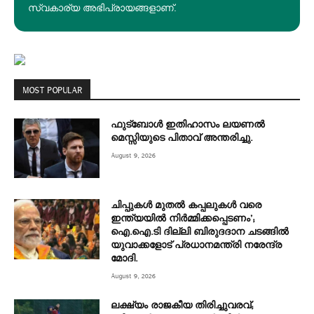
സ്വകാര്യ അഭിപ്രായങ്ങളാണ്.
MOST POPULAR
ഫുട്ബോൾ ഇതിഹാസം ലയണൽ
മെസ്സിയുടെ പിതാവ് അന്തരിച്ചു.
August 9, 2026
ചിപ്പുകൾ മുതൽ കപ്പലുകൾ വരെ
ഇന്ത്യയിൽ നിർമ്മിക്കപ്പെടണം’;
ഐ.ഐ.ടി ദില്ലി ബിരുദദാന ചടങ്ങിൽ
യുവാക്കളോട് പ്രധാനമന്ത്രി നരേന്ദ്ര
മോദി.
August 9, 2026
ലക്ഷ്യം രാജകീയ തിരിച്ചുവരവ്;