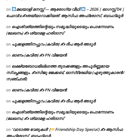
മലയാളി മനസ്സ് — ആരോഗ്യ വീഥി
– 2026 | ഓഗസ്റ്റ് 04 |
on
ചൊവ്വ ✍
തയ്യാറാക്കിയത്: ആസിഫ അഫ്രോസ്, ബാംഗ്ലൂർ
ഐശ്വര്യത്തിന്റെയും സമൃദ്ധിയുടെയും പൊന്നോണം
on
(ലേഖനം) ✍ ശ്യാമള ഹരിദാസ്
പൂക്കളത്തിനപ്പുറം (കവിത) ✍ ദീപ ആർ അടൂർ
on
ഓണം (കവിത) ✍ PN വിജയൻ
on
ലക്ഷ്യബോധമില്ലാത്ത തുടക്കങ്ങളും അപൂർണ്ണമായ
on
സ്വപ്നങ്ങളും. ✍️സിജു ജേക്കബ്, ഓസ്‌ട്രേലിയ (എഴുത്തുകാരൻ/
സഞ്ചാരി)
ഓണം (കവിത) ✍ PN വിജയൻ
on
പൂക്കളത്തിനപ്പുറം (കവിത) ✍ ദീപ ആർ അടൂർ
on
ഐശ്വര്യത്തിന്റെയും സമൃദ്ധിയുടെയും പൊന്നോണം
on
(ലേഖനം) ✍ ശ്യാമള ഹരിദാസ്
‘വാടാത്ത വേരുകൾ’ (
Friendship Day Special) ✍ ആസിഫ
on
അഫ്രോസ്, ബാംഗ്ലൂർ.