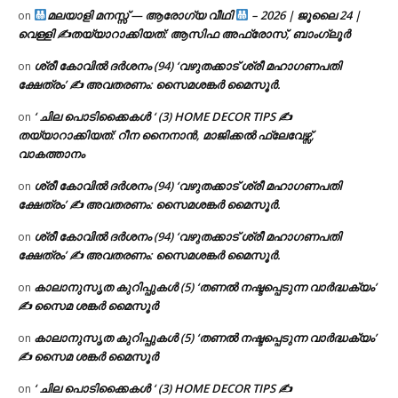
മലയാളി മനസ്സ് — ആരോഗ്യ വീഥി
– 2026 | ജൂലൈ 24 |
on
വെള്ളി ✍
തയ്യാറാക്കിയത്: ആസിഫ അഫ്രോസ്, ബാംഗ്ലൂർ
ശ്രീ കോവിൽ ദർശനം (94) ‘വഴുതക്കാട് ശ്രീ മഹാഗണപതി
on
ക്ഷേത്രം’ ✍ അവതരണം: സൈമശങ്കർ മൈസൂർ.
‘ ചില പൊടിക്കൈകൾ ‘ (3) HOME DECOR TIPS ✍
on
തയ്യാറാക്കിയത്: റീന നൈനാൻ, മാജിക്കൽ ഫ്ലേവേഴ്സ്,
വാകത്താനം
ശ്രീ കോവിൽ ദർശനം (94) ‘വഴുതക്കാട് ശ്രീ മഹാഗണപതി
on
ക്ഷേത്രം’ ✍ അവതരണം: സൈമശങ്കർ മൈസൂർ.
ശ്രീ കോവിൽ ദർശനം (94) ‘വഴുതക്കാട് ശ്രീ മഹാഗണപതി
on
ക്ഷേത്രം’ ✍ അവതരണം: സൈമശങ്കർ മൈസൂർ.
കാലാനുസൃത കുറിപ്പുകൾ (5) ‘തണൽ നഷ്ടപ്പെടുന്ന വാർദ്ധക്യം’
on
✍ സൈമ ശങ്കർ മൈസൂർ
കാലാനുസൃത കുറിപ്പുകൾ (5) ‘തണൽ നഷ്ടപ്പെടുന്ന വാർദ്ധക്യം’
on
✍ സൈമ ശങ്കർ മൈസൂർ
‘ ചില പൊടിക്കൈകൾ ‘ (3) HOME DECOR TIPS ✍
on