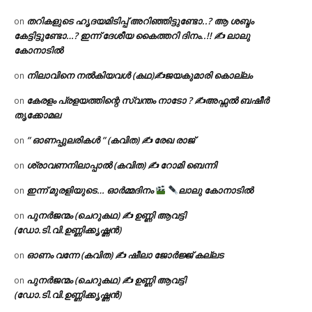
തറികളുടെ ഹൃദയമിടിപ്പ് അറിഞ്ഞിട്ടുണ്ടോ..? ആ ശബ്ദം
on
കേട്ടിട്ടുണ്ടോ…? ഇന്ന് ദേശീയ കൈത്തറി ദിനം..!! ✍ ലാലു
കോനാടിൽ
നിലാവിനെ നൽകിയവൾ (കഥ)✍ജയകുമാരി കൊല്ലം
on
കേരളം പ്രളയത്തിന്റെ സ്വന്തം നാടോ ? ✍️അഫ്സൽ ബഷീർ
on
തൃക്കോമല
” ഓണപ്പുലരികൾ ” (കവിത) ✍ രേഖ രാജ്
on
ശ്രാവണനിലാപ്പാൽ (കവിത) ✍ റോമി ബെന്നി
on
ഇന്ന് മുരളിയുടെ… ഓർമ്മദിനം
ലാലു കോനാടിൽ
on
പുനർജന്മം (ചെറുകഥ) ✍ ഉണ്ണി ആവട്ടി
on
(ഡോ.ടി.വി.ഉണ്ണിക്കൃഷ്ണൻ)
ഓണം വന്നേ (കവിത) ✍ ഷീലാ ജോർജ്ജ് കല്ലട
on
പുനർജന്മം (ചെറുകഥ) ✍ ഉണ്ണി ആവട്ടി
on
(ഡോ.ടി.വി.ഉണ്ണിക്കൃഷ്ണൻ)