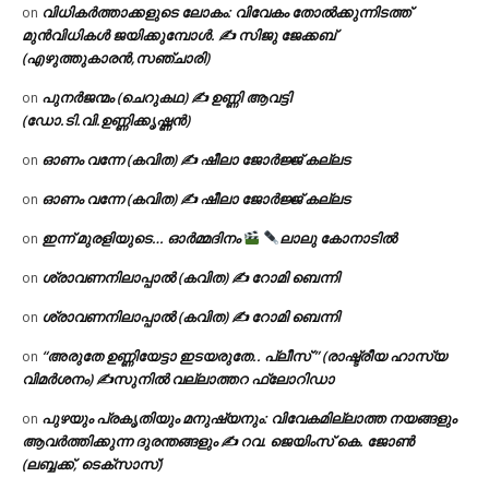
വിധികർത്താക്കളുടെ ലോകം: വിവേകം തോൽക്കുന്നിടത്ത്
on
മുൻവിധികൾ ജയിക്കുമ്പോൾ. ✍️ സിജു ജേക്കബ്
(എഴുത്തുകാരൻ,സഞ്ചാരി)
പുനർജന്മം (ചെറുകഥ) ✍ ഉണ്ണി ആവട്ടി
on
(ഡോ.ടി.വി.ഉണ്ണിക്കൃഷ്ണൻ)
ഓണം വന്നേ (കവിത) ✍ ഷീലാ ജോർജ്ജ് കല്ലട
on
ഓണം വന്നേ (കവിത) ✍ ഷീലാ ജോർജ്ജ് കല്ലട
on
ഇന്ന് മുരളിയുടെ… ഓർമ്മദിനം
ലാലു കോനാടിൽ
on
ശ്രാവണനിലാപ്പാൽ (കവിത) ✍ റോമി ബെന്നി
on
ശ്രാവണനിലാപ്പാൽ (കവിത) ✍ റോമി ബെന്നി
on
“അരുതേ ഉണ്ണിയേട്ടാ ഇടയരുതേ.. പ്ലീസ് ” (രാഷ്ട്രീയ ഹാസ്യ
on
വിമർശനം) ✍സുനിൽ വല്ലാത്തറ ഫ്ലോറിഡാ
പുഴയും പ്രകൃതിയും മനുഷ്യനും: വിവേകമില്ലാത്ത നയങ്ങളും
on
ആവർത്തിക്കുന്ന ദുരന്തങ്ങളും ✍ റവ. ജെയിംസ് കെ. ജോൺ
(ലബ്ബക്ക്, ടെക്സാസ്)