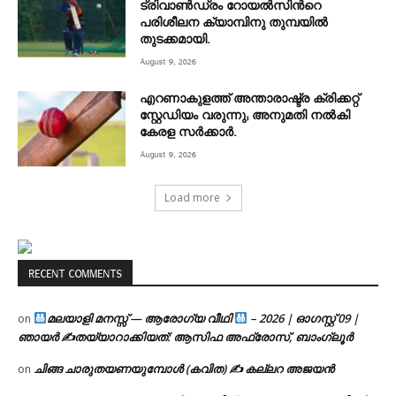
ട്രിവാൺഡ്രം റോയൽസിന്‍റെ
പരിശീലന ക്യാമ്പിനു തുമ്പയില്‍
തുടക്കമായി.
August 9, 2026
എറണാകുളത്ത് അന്താരാഷ്ട്ര ക്രിക്കറ്റ്
സ്റ്റേഡിയം വരുന്നു; അനുമതി നൽകി
കേരള സർക്കാർ.
August 9, 2026
Load more
RECENT COMMENTS
മലയാളി മനസ്സ് — ആരോഗ്യ വീഥി
– 2026 | ഓഗസ്റ്റ് 09 |
on
ഞായർ ✍
തയ്യാറാക്കിയത്: ആസിഫ അഫ്രോസ്, ബാംഗ്ലൂർ
ചിങ്ങ ചാരുതയണയുമ്പോൾ (കവിത) ✍ കല്ലറ അജയൻ
on