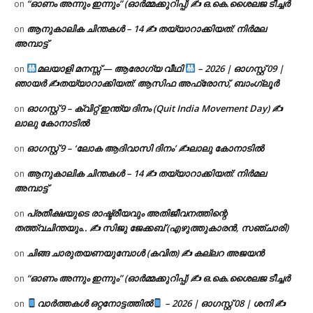
“ഓണം അന്നും ഇന്നും” (ഓർമ്മക്കുറിപ്പ്) ✍ ഒ.കെ.ശൈലജ ടീച്ചർ
on
ആനുകാലിക ചിന്തകൾ – 14 ✍ തയ്യാറാക്കിയത്: നിർമല
on
അമ്പാട്ട്
മലയാളി മനസ്സ് — ആരോഗ്യ വീഥി
– 2026 | ഓഗസ്റ്റ് 09 |
on
ഞായർ ✍
തയ്യാറാക്കിയത്: ആസിഫ അഫ്രോസ്, ബാംഗ്ലൂർ
ഓഗസ്റ്റ് 9 – ക്വിറ്റ് ഇന്ത്യ ദിനം (Quit India Movement Day) ✍
on
ലാലു കോനാടിൽ
ഓഗസ്റ്റ് 9 – ‘ലോക ആദിവാസി ദിനം’ ✍️ലാലു കോനാടിൽ
on
ആനുകാലിക ചിന്തകൾ – 14 ✍ തയ്യാറാക്കിയത്: നിർമല
on
അമ്പാട്ട്
പ്രതീക്ഷയുടെ രാഷ്ട്രീയവും അതിജീവനത്തിന്റെ
on
തത്ത്വചിന്തയും.. ✍️ സിജു ജേക്കബ് (എഴുത്തുകാരൻ, സഞ്ചാരി)
ചിങ്ങ ചാരുതയണയുമ്പോൾ (കവിത) ✍ കല്ലറ അജയൻ
on
“ഓണം അന്നും ഇന്നും” (ഓർമ്മക്കുറിപ്പ്) ✍ ഒ.കെ.ശൈലജ ടീച്ചർ
on
വാർത്തകൾ ഒറ്റനോട്ടത്തിൽ
– 2026 | ഓഗസ്റ്റ് 08 | ശനി ✍
on