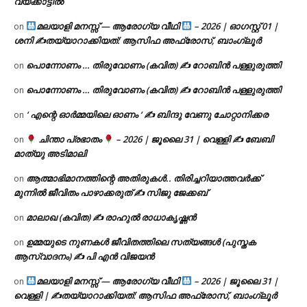
വയക്കാട്ടിൽ
മലയാളി മനസ്സ് — ആരോഗ്യ വീഥി
– 2026 | ഓഗസ്റ്റ് 01 |
on
ശനി ✍
തയ്യാറാക്കിയത്: ആസിഫ അഫ്രോസ്, ബാംഗ്ലൂർ
പൊന്നോണം … തിരുവോണം (കവിത) ✍ റോബിൻ പള്ളുരുത്തി
on
പൊന്നോണം … തിരുവോണം (കവിത) ✍ റോബിൻ പള്ളുരുത്തി
on
‘ എന്റെ ഓർമ്മയിലെ ഓണം ‘ ✍ ബിന്ദു വേണു ചോറ്റാനിക്കര
on
ചിന്താ പ്രഭാതം
– 2026 | ജൂലൈ 31 | വെള്ളി ✍
ബേബി
on
മാത്യു അടിമാലി
ആത്മാഭിമാനത്തിന്റെ അതിരുകൾ.. തിരിച്ചറിയാത്തവർക്ക്
on
മുന്നിൽ ജീവിതം പാഴാക്കരുത് ✍️ സിജു ജേക്കബ്
മാലാഖ (കവിത) ✍ രാഹുൽ രാധാകൃഷ്ണൻ
on
ഉമ്മയുടെ നുണകൾ ജീവിതത്തിലെ സത്യങ്ങൾ (പുസ്തക
on
ആസ്വാദനം) ✍ പി എൻ വിജയൻ
മലയാളി മനസ്സ് — ആരോഗ്യ വീഥി
– 2026 | ജൂലൈ 31 |
on
വെള്ളി | ✍
തയ്യാറാക്കിയത്: ആസിഫ അഫ്രോസ്, ബാംഗ്ലൂർ