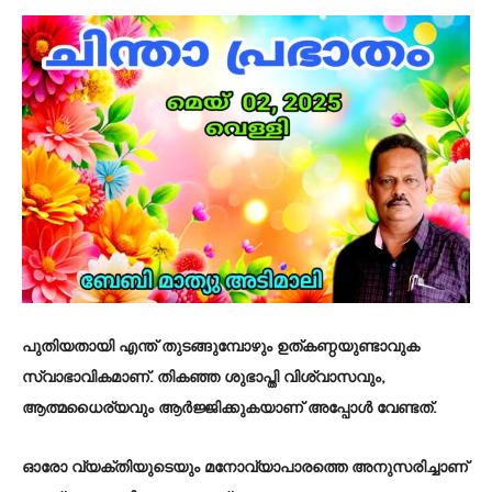
പുതിയതായി എന്ത് തുടങ്ങുമ്പോഴും ഉത്കണ്ഠയുണ്ടാവുക
സ്വാഭാവികമാണ്. തികഞ്ഞ ശുഭാപ്തി വിശ്വാസവും,
ആത്മധൈര്യവും ആർജ്ജിക്കുകയാണ് അപ്പോൾ വേണ്ടത്.
ഓരോ വ്യക്തിയുടെയും മനോവ്യാപാരത്തെ അനുസരിച്ചാണ്