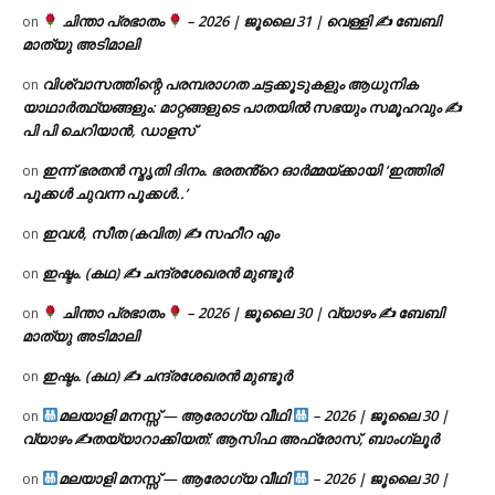
ചിന്താ പ്രഭാതം
– 2026 | ജൂലൈ 31 | വെള്ളി ✍
ബേബി
on
മാത്യു അടിമാലി
വിശ്വാസത്തിന്റെ പരമ്പരാഗത ചട്ടക്കൂടുകളും ആധുനിക
on
യാഥാർത്ഥ്യങ്ങളും: മാറ്റങ്ങളുടെ പാതയിൽ സഭയും സമൂഹവും ✍
പി പി ചെറിയാൻ, ഡാളസ്
ഇന്ന് ഭരതൻ സ്മൃതി ദിനം. ഭരതൻ്റെ ഓർമ്മയ്ക്കായി ‘ഇത്തിരി
on
പൂക്കൾ ചുവന്ന പൂക്കൾ..’
ഇവൾ, സീത (കവിത) ✍ സഹീറ എം
on
ഇഷ്ടം. (കഥ) ✍ ചന്ദ്രശേഖരൻ മുണ്ടൂർ
on
ചിന്താ പ്രഭാതം
– 2026 | ജൂലൈ 30 | വ്യാഴം ✍
ബേബി
on
മാത്യു അടിമാലി
ഇഷ്ടം. (കഥ) ✍ ചന്ദ്രശേഖരൻ മുണ്ടൂർ
on
മലയാളി മനസ്സ് — ആരോഗ്യ വീഥി
– 2026 | ജൂലൈ 30 |
on
വ്യാഴം ✍
തയ്യാറാക്കിയത്: ആസിഫ അഫ്രോസ്, ബാംഗ്ലൂർ
മലയാളി മനസ്സ് — ആരോഗ്യ വീഥി
– 2026 | ജൂലൈ 30 |
on