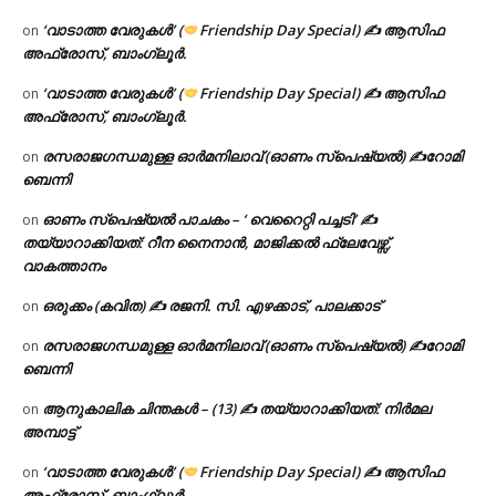
‘വാടാത്ത വേരുകൾ’ (
Friendship Day Special) ✍ ആസിഫ
on
അഫ്രോസ്, ബാംഗ്ലൂർ.
‘വാടാത്ത വേരുകൾ’ (
Friendship Day Special) ✍ ആസിഫ
on
അഫ്രോസ്, ബാംഗ്ലൂർ.
രസരാജഗന്ധമുള്ള ഓർമനിലാവ് (ഓണം സ്‌പെഷ്യൽ) ✍റോമി
on
ബെന്നി
ഓണം സ്പെഷ്യൽ പാചകം – ‘ വെറൈറ്റി പച്ചടി’ ✍
on
തയ്യാറാക്കിയത്: റീന നൈനാൻ, മാജിക്കൽ ഫ്ലേവേഴ്സ്,
വാകത്താനം
ഒരുക്കം (കവിത) ✍ രജനി. സി. എഴക്കാട്, പാലക്കാട്
on
രസരാജഗന്ധമുള്ള ഓർമനിലാവ് (ഓണം സ്‌പെഷ്യൽ) ✍റോമി
on
ബെന്നി
ആനുകാലിക ചിന്തകൾ – (13) ✍ തയ്യാറാക്കിയത്: നിർമല
on
അമ്പാട്ട്
‘വാടാത്ത വേരുകൾ’ (
Friendship Day Special) ✍ ആസിഫ
on
അഫ്രോസ്, ബാംഗ്ലൂർ.