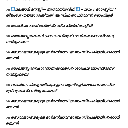
മലയാളി മനസ്സ് — ആരോഗ്യ വീഥി
– 2026 | ഓഗസ്റ്റ് 03 |
on
തിങ്കൾ ✍
തയ്യാറാക്കിയത്: ആസിഫ അഫ്രോസ്, ബാംഗ്ലൂർ
പൊൻവസന്തം (കവിത) ✍ രമ്യ പ്രദീപ് കാപ്പിൽ
on
ബാല്യസ്മരണകൾ (ഓണക്കവിത) ✍ ശശികല മോഹൻദാസ്,
on
നവിമുംബൈ
രസരാജഗന്ധമുള്ള ഓർമനിലാവ് (ഓണം സ്‌പെഷ്യൽ) ✍റോമി
on
ബെന്നി
ബാല്യസ്മരണകൾ (ഓണക്കവിത) ✍ ശശികല മോഹൻദാസ്,
on
നവിമുംബൈ
വാക്കിനും പ്രവൃത്തിക്കുമപ്പുറം: തുന്നിച്ചേർക്കാനാവാത്ത ചില
on
മുറിവുകൾ ✍️ സിജു ജേക്കബ്
രസരാജഗന്ധമുള്ള ഓർമനിലാവ് (ഓണം സ്‌പെഷ്യൽ) ✍റോമി
on
ബെന്നി
രസരാജഗന്ധമുള്ള ഓർമനിലാവ് (ഓണം സ്‌പെഷ്യൽ) ✍റോമി
on
ബെന്നി