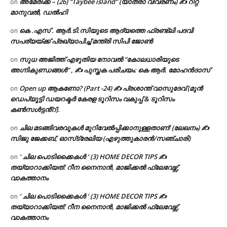
അമേരിക്ക – (26) “Taybee island” (യാത്രാ വിവരണം) ✍ റിറ്റ
on
മാനുവൽ, ഡൽഹി
കെ .എസ് . ആർ.ടി.സിയുടെ ആദ്യത്തെ ഫ്രണ്ട്ലി പദവി
on
സപര്യയ്ക്ക് പ്രഖ്യാപിച്ച് മന്ത്രി സിപി ജോൺ
സുധ അജിത്ത് എഴുതിയ നോവൽ “കോലധാരിയുടെ
on
അഗ്നികുണ്ഡങ്ങള്‍” , ✍ പുസ്തക പരിചയം: കെ ആർ. മോഹൻദാസ്
Open up ആകണോ? (Part -24) ✍ പ്രശാന്ത് വാസുദേവ് (മുൻ
on
ഡെപ്യൂട്ടി ഡയറക്ടർ കേരള ടൂറിസം വകുപ്പ് & ടൂറിസം
കൺസൾട്ടൻ്റ്).
ചില മടങ്ങിവരവുകൾ മുറിവേൽപ്പിക്കാനുള്ളതാണ്! (ലേഖനം) ✍️
on
സിജു ജേക്കബ്, ഓസ്‌ട്രേലിയ (എഴുത്തുകാരൻ/സഞ്ചാരി)
‘ ചില പൊടിക്കൈകൾ ‘ (3) HOME DECOR TIPS ✍
on
തയ്യാറാക്കിയത്: റീന നൈനാൻ, മാജിക്കൽ ഫ്ലേവേഴ്സ്,
വാകത്താനം
‘ ചില പൊടിക്കൈകൾ ‘ (3) HOME DECOR TIPS ✍
on
തയ്യാറാക്കിയത്: റീന നൈനാൻ, മാജിക്കൽ ഫ്ലേവേഴ്സ്,
വാകത്താനം