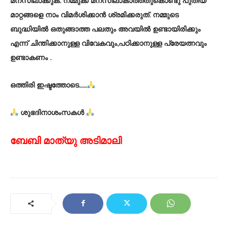
മനസിലാക്കുക. നമ്മുക്ക് മനസിലാകാത്തതുകൊണ്ടു പുതിയ
മാറ്റങ്ങളെ നാം വിമർശിക്കാൻ ശ്രമിക്കരുത്. നമ്മുടെ
ബുദ്ധിയിൽ ഒതുങ്ങാത്ത പലതും അവയിൽ ഉണ്ടായിരിക്കും
എന്ന് ചിന്തിക്കാനുള്ള വിവേകവും,പഠിക്കാനുള്ള പ്രേയത്നവും
ഉണ്ടാകണം .
ഒത്തിരി ഇഷ്ടത്തോടെ……
ശുഭദിനാശംസകൾ
ബേബി മാത്യു അടിമാലി