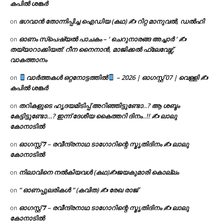
കപിൽ ശങ്കർ
ഭഗവാൻ തോന്നിപ്പിച്ച ഐഡിയ (കഥ) ✍ റിറ്റ മാനുവൽ, ഡൽഹി
on
ഓണം സ്പെഷ്യൽ പാചകം – ‘ ചെറുനാരങ്ങ അച്ചാർ ‘ ✍
on
തയ്യാറാക്കിയത്: റീന നൈനാൻ, മാജിക്കൽ ഫ്ലേവേഴ്സ്,
വാകത്താനം
വാർത്തകൾ ഒറ്റനോട്ടത്തിൽ
– 2026 | ഓഗസ്റ്റ് 07 | വെള്ളി ✍
on
കപിൽ ശങ്കർ
തറികളുടെ ഹൃദയമിടിപ്പ് അറിഞ്ഞിട്ടുണ്ടോ..? ആ ശബ്ദം
on
കേട്ടിട്ടുണ്ടോ…? ഇന്ന് ദേശീയ കൈത്തറി ദിനം..!! ✍ ലാലു
കോനാടിൽ
ഓഗസ്റ്റ് 𝟕 – രവീന്ദ്രനാഥ ടാഗോറിന്റെ സ്മൃതിദിനം ✍ ലാലു
on
കോനാടിൽ
നിലാവിനെ നൽകിയവൾ (കഥ)✍ജയകുമാരി കൊല്ലം
on
” ഓണപ്പുലരികൾ ” (കവിത) ✍ രേഖ രാജ്
on
ഓഗസ്റ്റ് 𝟕 – രവീന്ദ്രനാഥ ടാഗോറിന്റെ സ്മൃതിദിനം ✍ ലാലു
on
കോനാടിൽ