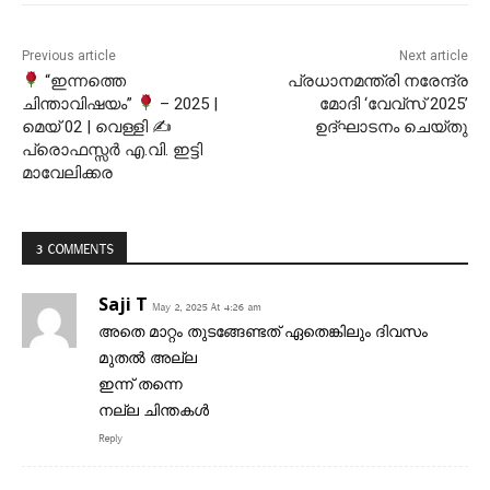
Previous article
Next article
“ഇന്നത്തെ
പ്രധാനമന്ത്രി നരേന്ദ്ര
ചിന്താവിഷയം”
– 2025 |
മോദി ‘വേവ്സ് 2025’
മെയ് 02 | വെള്ളി ✍
ഉദ്ഘാടനം ചെയ്തു
പ്രൊഫസ്സർ എ.വി. ഇട്ടി
മാവേലിക്കര
3 COMMENTS
Saji T
May 2, 2025 At 4:26 am
അതെ മാറ്റം തുടങ്ങേണ്ടത് ഏതെങ്കിലും ദിവസം
മുതൽ അല്ല
ഇന്ന് തന്നെ
നല്ല ചിന്തകൾ
Reply