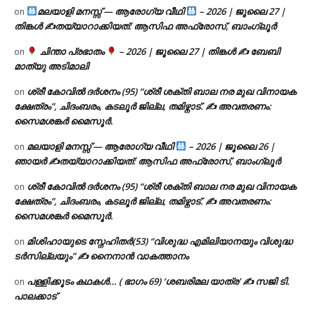
മലയാളി മനസ്സ് — ആരോഗ്യ വീഥി
– 2026 | ജൂലൈ 27 |
on
തിങ്കൾ ✍
തയ്യാറാക്കിയത്: ആസിഫ അഫ്രോസ്, ബാംഗ്ലൂർ
ചിന്താ പ്രഭാതം
– 2026 | ജൂലൈ 27 | തിങ്കൾ ✍
ബേബി
on
മാത്യു അടിമാലി
ശ്രീ കോവിൽ ദർശനം (95) “ശ്രീ ശക്തി ബാല നര മുഖ വിനായക
on
ക്ഷേത്രം”, ചിദംബരം, കടലൂർ ജില്ല, തമിഴ്നാട്. ✍ അവതരണം:
സൈമശങ്കർ മൈസൂർ.
മലയാളി മനസ്സ് — ആരോഗ്യ വീഥി
– 2026 | ജൂലൈ 26 |
on
ഞായർ ✍
തയ്യാറാക്കിയത്: ആസിഫ അഫ്രോസ്, ബാംഗ്ലൂർ
ശ്രീ കോവിൽ ദർശനം (95) “ശ്രീ ശക്തി ബാല നര മുഖ വിനായക
on
ക്ഷേത്രം”, ചിദംബരം, കടലൂർ ജില്ല, തമിഴ്നാട്. ✍ അവതരണം:
സൈമശങ്കർ മൈസൂർ.
മിശിഹായുടെ സ്നേഹിതർ(53) “വിശുദ്ധ എമിലിയാനയും വിശുദ്ധ
on
ടര്‍സില്ലയും” ✍ നൈനാൻ വാകത്താനം
പള്ളിക്കൂടം കഥകൾ… ( ഭാഗം 69) ‘ശബരിമല യാത്ര’ ✍ സജി ടി.
on
പാലക്കാട്