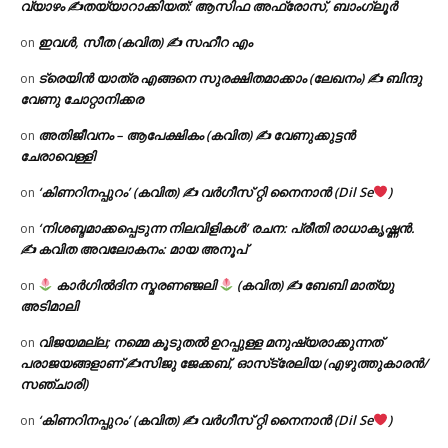
വ്യാഴം ✍
തയ്യാറാക്കിയത്: ആസിഫ അഫ്രോസ്, ബാംഗ്ലൂർ
ഇവൾ, സീത (കവിത) ✍ സഹീറ എം
on
ട്രെയിൻ യാത്ര എങ്ങനെ സുരക്ഷിതമാക്കാം (ലേഖനം) ✍ ബിന്ദു
on
വേണു ചോറ്റാനിക്കര
അതിജീവനം – ആപേക്ഷികം (കവിത) ✍ വേണുക്കുട്ടൻ
on
ചേരാവെള്ളി
‘കിണറിനപ്പുറം’ (കവിത) ✍ വർഗീസ് റ്റി നൈനാൻ (Dil Se
)
on
‘നിശബ്ദമാക്കപ്പെടുന്ന നിലവിളികൾ’ രചന: പ്രീതി രാധാകൃഷ്ണൻ.
on
✍ കവിത അവലോകനം: മായ അനൂപ്
കാർഗിൽദിന സ്മരണഞ്ജലി
(കവിത) ✍ ബേബി മാത്യു
on
അടിമാലി
വിജയമല്ല; നമ്മെ കൂടുതൽ ഉറപ്പുള്ള മനുഷ്യരാക്കുന്നത്
on
പരാജയങ്ങളാണ് ✍️സിജു ജേക്കബ്, ഓസ്‌ട്രേലിയ (എഴുത്തുകാരൻ/
സഞ്ചാരി)
‘കിണറിനപ്പുറം’ (കവിത) ✍ വർഗീസ് റ്റി നൈനാൻ (Dil Se
)
on