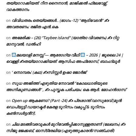
തയ്യാറാക്കിയത്: റീന നൈനാൻ, മാജിക്കൽ ഫ്ലേവേഴ്സ്,
വാകത്താനം
വിവിധതരം തെയ്യങ്ങൾ.. (ഭാഗം -12) “ആടിവേടൻ” ✍
on
അവതരണം: രജിത എൻ.കെ
അമേരിക്ക – (26) “Taybee island” (യാത്രാ വിവരണം) ✍ റിറ്റ
on
മാനുവൽ, ഡൽഹി
മലയാളി മനസ്സ് — ആരോഗ്യ വീഥി
– 2026 | ജൂലൈ 24 |
on
വെള്ളി ✍
തയ്യാറാക്കിയത്: ആസിഫ അഫ്രോസ്, ബാംഗ്ലൂർ
‘ നൊമ്പരം’ (കഥ) ✍സിസ്റ്റർ ഉഷാ ജോർജ്
on
സുധ അജിത്ത് എഴുതിയ നോവൽ “കോലധാരിയുടെ
on
അഗ്നികുണ്ഡങ്ങള്‍” , ✍ പുസ്തക പരിചയം: കെ ആർ. മോഹൻദാസ്
Open up ആകണോ? (Part -24) ✍ പ്രശാന്ത് വാസുദേവ് (മുൻ
on
ഡെപ്യൂട്ടി ഡയറക്ടർ കേരള ടൂറിസം വകുപ്പ് & ടൂറിസം
കൺസൾട്ടൻ്റ്).
ചില മടങ്ങിവരവുകൾ മുറിവേൽപ്പിക്കാനുള്ളതാണ്! (ലേഖനം) ✍️
on
സിജു ജേക്കബ്, ഓസ്‌ട്രേലിയ (എഴുത്തുകാരൻ/സഞ്ചാരി)