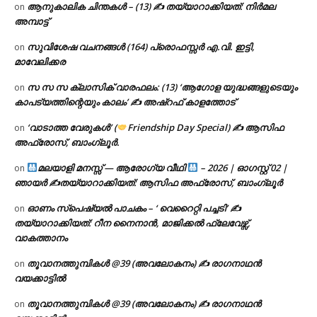
ആനുകാലിക ചിന്തകൾ – (13) ✍ തയ്യാറാക്കിയത്: നിർമല
on
അമ്പാട്ട്
സുവിശേഷ വചനങ്ങൾ (164) പ്രൊഫസ്സർ എ.വി. ഇട്ടി,
on
മാവേലിക്കര
സ സ സ ക്ലാസിക് വാരഫലം: (13) ‘ആഗോള യുദ്ധങ്ങളുടെയും
on
കാപട്യത്തിന്റെയും കാലം’ ✍ അഷ്റഫ് കാളത്തോട്
‘വാടാത്ത വേരുകൾ’ (
Friendship Day Special) ✍ ആസിഫ
on
അഫ്രോസ്, ബാംഗ്ലൂർ.
മലയാളി മനസ്സ് — ആരോഗ്യ വീഥി
– 2026 | ഓഗസ്റ്റ് 02 |
on
ഞായർ ✍
തയ്യാറാക്കിയത്: ആസിഫ അഫ്രോസ്, ബാംഗ്ലൂർ
ഓണം സ്പെഷ്യൽ പാചകം – ‘ വെറൈറ്റി പച്ചടി’ ✍
on
തയ്യാറാക്കിയത്: റീന നൈനാൻ, മാജിക്കൽ ഫ്ലേവേഴ്സ്,
വാകത്താനം
തൂവാനത്തുമ്പികൾ @39 (അവലോകനം) ✍ രാഗനാഥൻ
on
വയക്കാട്ടിൽ
തൂവാനത്തുമ്പികൾ @39 (അവലോകനം) ✍ രാഗനാഥൻ
on