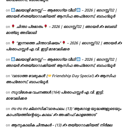
മലയാളി മനസ്സ് — ആരോഗ്യ വീഥി
– 2026 | ഓഗസ്റ്റ് 02 |
on
ഞായർ ✍
തയ്യാറാക്കിയത്: ആസിഫ അഫ്രോസ്, ബാംഗ്ലൂർ
ചിന്താ പ്രഭാതം
– 2026 | ഓഗസ്റ്റ് 02 | ഞായർ ✍
ബേബി
on
മാത്യു അടിമാലി
“ഇന്നത്തെ ചിന്താവിഷയം”
– 2026 | ഓഗസ്റ്റ് 02 | ഞായർ ✍
on
പ്രൊഫസ്സർ എ.വി. ഇട്ടി മാവേലിക്കര
മലയാളി മനസ്സ് — ആരോഗ്യ വീഥി
– 2026 | ഓഗസ്റ്റ് 02 |
on
ഞായർ ✍
തയ്യാറാക്കിയത്: ആസിഫ അഫ്രോസ്, ബാംഗ്ലൂർ
‘വാടാത്ത വേരുകൾ’ (
Friendship Day Special) ✍ ആസിഫ
on
അഫ്രോസ്, ബാംഗ്ലൂർ.
സുവിശേഷ വചനങ്ങൾ (164) പ്രൊഫസ്സർ എ.വി. ഇട്ടി,
on
മാവേലിക്കര
സ സ സ ക്ലാസിക് വാരഫലം: (13) ‘ആഗോള യുദ്ധങ്ങളുടെയും
on
കാപട്യത്തിന്റെയും കാലം’ ✍ അഷ്റഫ് കാളത്തോട്
ആനുകാലിക ചിന്തകൾ – (13) ✍ തയ്യാറാക്കിയത്: നിർമല
on