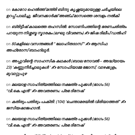
കോറോ ഹെൽത്ത് മന്ത്രി ബിന്ദു കൃഷ്ണയുമായുള്ള ചർച്ചയിലെ
on
ഉറപ്പ് പാലിച്ചു, ജീവനക്കാർക്ക് അഞ്ച് മാസത്തെ ശമ്പളം നൽകി
ബ്രിട്ടീഷ് കാലത്തെ തഹസിൽ: സോണിപത്തിന്റെ ഭരണചരിത്രം
on
പറയുന്ന നിശ്ശബ്ദ സ്മാരകം (ലഘു വിവരണം) ✍ ജിഷ ദിലീപ് ഡൽഹി
80കളിലെ വസന്തങ്ങൾ ” ലോഹിതദാസ് ” ✍ ആസിഫ
on
അഫ്രോസ് ബാംഗ്ലൂർ.
അപ്പുവിന്റെ സാഹസിക കഥകൾ (ബാല നോവൽ – അദ്ധ്യായം
on
23) ‘കണ്ണുനീർച്ചാലുകൾ ‘ ✍ സോഫിയാമ്മ ജോസ്, വാഴക്കുളം,
മുവാറ്റുപുഴ
മലയാള സാഹിത്യത്തിലെ നക്ഷത്ര പൂക്കൾ (ഭാഗം 56)
on
“വി.കെ.എൻ” ✍ അവതരണം: പ്രഭ ദിനേഷ്
കതിരും പതിരും പംക്തി: (104) ‘ചെന്താമരയിൽ വിരിയാത്തത് ‘ ✍
on
ജസിയഷാജഹാൻ.
മലയാള സാഹിത്യത്തിലെ നക്ഷത്ര പൂക്കൾ (ഭാഗം 56)
on
“വി.കെ.എൻ” ✍ അവതരണം: പ്രഭ ദിനേഷ്