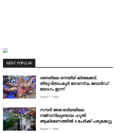
MOST POPULAR
ശബരിമല നെയ്യ് ക്രമക്കേട്;
തിരുവിതാംകൂർ ദേവസ്വം ബോർഡ്
യോഗം ഇന്ന്
August 7, 2026
സൗദി അറേബ്യയിലെ
നജ്‌റാനിലുണ്ടായ ഹൂതി
ആക്രമണത്തിൽ 11 പേര്‍ക്ക് പരുക്കേറ്റു
August 7, 2026