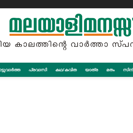
ട്ടുവാർത്ത
പ്രവാസി
കഥ/കവിത
യാത്ര
മതം
സിന