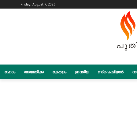
Friday, August 7, 2026
ഹോം
അമേരിക്ക
കേരളം
ഇന്ത്യ
സ്പെഷ്യൽ
നാ