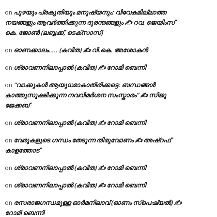
പുഴയും പ്രകൃതിയും മനുഷ്യനും: വിവേകമില്ലാത്ത
on
നയങ്ങളും ആവർത്തിക്കുന്ന ദുരന്തങ്ങളും ✍ റവ. ജെയിംസ്
കെ. ജോൺ (ലബ്ബക്ക്, ടെക്സാസ്)
ഓണക്കാലം….. (കവിത) ✍ വി.കെ. അശോകൻ
on
ശ്രാവണനിലാപ്പാൽ (കവിത) ✍ റോമി ബെന്നി
on
“വാക്കുകൾ ആയുധമാകാതിരിക്കട്ടെ: ബന്ധങ്ങൾ
on
കാത്തുസൂക്ഷിക്കുന്ന നവവിമർശന സംസ്കാരം” ✍️ സിജു
ജേക്കബ്
ശ്രാവണനിലാപ്പാൽ (കവിത) ✍ റോമി ബെന്നി
on
വേരുകളുടെ ഗന്ധം തേടുന്ന തിരുവോണം ✍ അഷ്റഫ്
on
കാളത്തോട്
ശ്രാവണനിലാപ്പാൽ (കവിത) ✍ റോമി ബെന്നി
on
ശ്രാവണനിലാപ്പാൽ (കവിത) ✍ റോമി ബെന്നി
on
രസരാജഗന്ധമുള്ള ഓർമനിലാവ് (ഓണം സ്‌പെഷ്യൽ) ✍
on
റോമി ബെന്നി