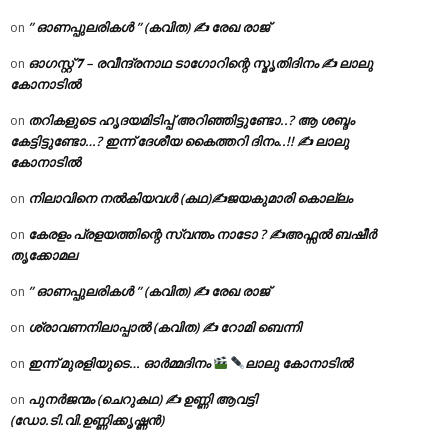
” ഓണപ്പുലരികൾ ” (കവിത) ✍ രേഖ രാജ്
on
ഓഗസ്റ്റ് 𝟕 – രവീന്ദ്രനാഥ ടാഗോറിന്റെ സ്മൃതിദിനം ✍ ലാലു
on
കോനാടിൽ
തറികളുടെ ഹൃദയമിടിപ്പ് അറിഞ്ഞിട്ടുണ്ടോ..? ആ ശബ്ദം
on
കേട്ടിട്ടുണ്ടോ…? ഇന്ന് ദേശീയ കൈത്തറി ദിനം..!! ✍ ലാലു
കോനാടിൽ
നിലാവിനെ നൽകിയവൾ (കഥ)✍ജയകുമാരി കൊല്ലം
on
കേരളം പ്രളയത്തിന്റെ സ്വന്തം നാടോ ? ✍️അഫ്സൽ ബഷീർ
on
തൃക്കോമല
” ഓണപ്പുലരികൾ ” (കവിത) ✍ രേഖ രാജ്
on
ശ്രാവണനിലാപ്പാൽ (കവിത) ✍ റോമി ബെന്നി
on
ഇന്ന് മുരളിയുടെ… ഓർമ്മദിനം
ലാലു കോനാടിൽ
on
പുനർജന്മം (ചെറുകഥ) ✍ ഉണ്ണി ആവട്ടി
on
(ഡോ.ടി.വി.ഉണ്ണിക്കൃഷ്ണൻ)