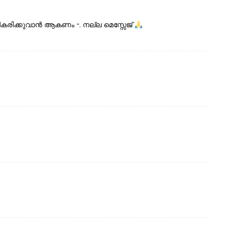
രിക്കുവാൻ ആകണം “. നല്ല മെസ്സേജ്