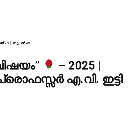
െയ് 28 | ബുധൻ ✍...
ാവിഷയം”
– 2025 |
്രൊഫസ്സർ എ.വി. ഇട്ടി