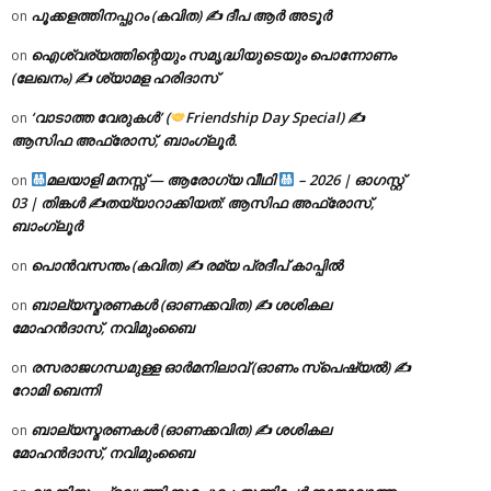
പൂക്കളത്തിനപ്പുറം (കവിത) ✍ ദീപ ആർ അടൂർ
on
ഐശ്വര്യത്തിന്റെയും സമൃദ്ധിയുടെയും പൊന്നോണം
on
(ലേഖനം) ✍ ശ്യാമള ഹരിദാസ്
‘വാടാത്ത വേരുകൾ’ (
Friendship Day Special) ✍
on
ആസിഫ അഫ്രോസ്, ബാംഗ്ലൂർ.
മലയാളി മനസ്സ് — ആരോഗ്യ വീഥി
– 2026 | ഓഗസ്റ്റ്
on
03 | തിങ്കൾ ✍
തയ്യാറാക്കിയത്: ആസിഫ അഫ്രോസ്,
ബാംഗ്ലൂർ
പൊൻവസന്തം (കവിത) ✍ രമ്യ പ്രദീപ് കാപ്പിൽ
on
ബാല്യസ്മരണകൾ (ഓണക്കവിത) ✍ ശശികല
on
മോഹൻദാസ്, നവിമുംബൈ
രസരാജഗന്ധമുള്ള ഓർമനിലാവ് (ഓണം സ്‌പെഷ്യൽ) ✍
on
റോമി ബെന്നി
ബാല്യസ്മരണകൾ (ഓണക്കവിത) ✍ ശശികല
on
മോഹൻദാസ്, നവിമുംബൈ