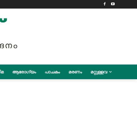
ിമ
ആരോഗ്യം
പാചകം
മരണം
മറ്റുള്ളവ