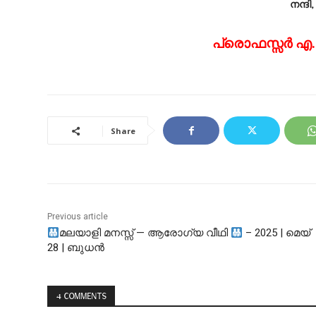
നന്ദി,
പ്രൊഫസ്സർ എ.വി
Share
Previous article
മലയാളി മനസ്സ് — ആരോഗ്യ വീഥി
– 2025 | മെയ്
28 | ബുധൻ
4 COMMENTS