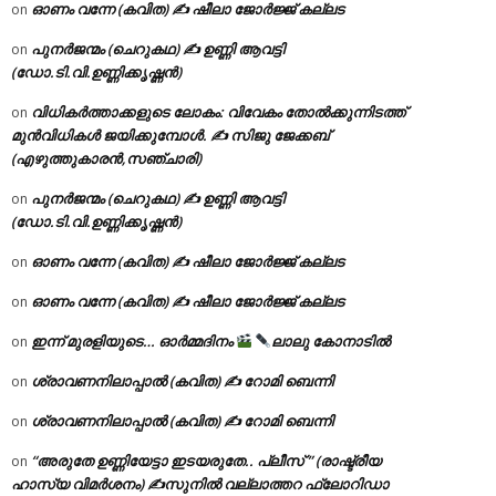
ഓണം വന്നേ (കവിത) ✍ ഷീലാ ജോർജ്ജ് കല്ലട
on
പുനർജന്മം (ചെറുകഥ) ✍ ഉണ്ണി ആവട്ടി
on
(ഡോ.ടി.വി.ഉണ്ണിക്കൃഷ്ണൻ)
വിധികർത്താക്കളുടെ ലോകം: വിവേകം തോൽക്കുന്നിടത്ത്
on
മുൻവിധികൾ ജയിക്കുമ്പോൾ. ✍️ സിജു ജേക്കബ്
(എഴുത്തുകാരൻ,സഞ്ചാരി)
പുനർജന്മം (ചെറുകഥ) ✍ ഉണ്ണി ആവട്ടി
on
(ഡോ.ടി.വി.ഉണ്ണിക്കൃഷ്ണൻ)
ഓണം വന്നേ (കവിത) ✍ ഷീലാ ജോർജ്ജ് കല്ലട
on
ഓണം വന്നേ (കവിത) ✍ ഷീലാ ജോർജ്ജ് കല്ലട
on
ഇന്ന് മുരളിയുടെ… ഓർമ്മദിനം
ലാലു കോനാടിൽ
on
ശ്രാവണനിലാപ്പാൽ (കവിത) ✍ റോമി ബെന്നി
on
ശ്രാവണനിലാപ്പാൽ (കവിത) ✍ റോമി ബെന്നി
on
“അരുതേ ഉണ്ണിയേട്ടാ ഇടയരുതേ.. പ്ലീസ് ” (രാഷ്ട്രീയ
on
ഹാസ്യ വിമർശനം) ✍സുനിൽ വല്ലാത്തറ ഫ്ലോറിഡാ