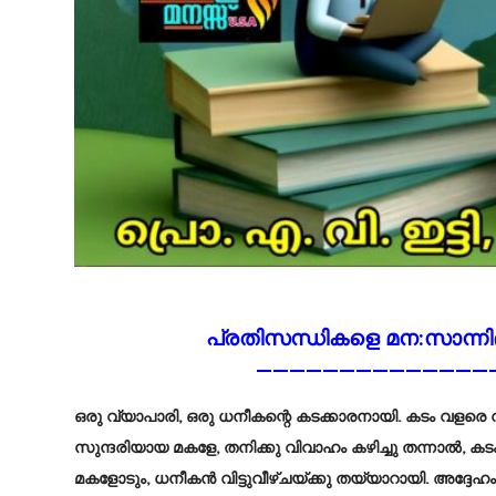
പ്രതിസന്ധികളെ മന:സാന്ന
——————————————
ഒരു വ്യാപാരി, ഒരു ധനീകന്റെ കടക്കാരനായി. കടം വളരെ വ
സുന്ദരിയായ മകളേ, തനിക്കു വിവാഹം കഴിച്ചു തന്നാൽ, ക
മകളോടും, ധനീകൻ വിട്ടുവീഴ്ചയ്ക്കു തയ്യാറായി. അദ്ദേ