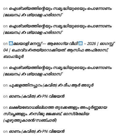
ഐശ്വര്യത്തിന്റെയും സമൃദ്ധിയുടെയും പൊന്നോണം
on
(ലേഖനം) ✍ ശ്യാമള ഹരിദാസ്
ഐശ്വര്യത്തിന്റെയും സമൃദ്ധിയുടെയും പൊന്നോണം
on
(ലേഖനം) ✍ ശ്യാമള ഹരിദാസ്
മലയാളി മനസ്സ് — ആരോഗ്യ വീഥി
– 2026 | ഓഗസ്റ്റ്
on
04 | ചൊവ്വ ✍
തയ്യാറാക്കിയത്: ആസിഫ അഫ്രോസ്,
ബാംഗ്ലൂർ
ഐശ്വര്യത്തിന്റെയും സമൃദ്ധിയുടെയും പൊന്നോണം
on
(ലേഖനം) ✍ ശ്യാമള ഹരിദാസ്
പൂക്കളത്തിനപ്പുറം (കവിത) ✍ ദീപ ആർ അടൂർ
on
ഓണം (കവിത) ✍ PN വിജയൻ
on
ലക്ഷ്യബോധമില്ലാത്ത തുടക്കങ്ങളും അപൂർണ്ണമായ
on
സ്വപ്നങ്ങളും. ✍️സിജു ജേക്കബ്, ഓസ്‌ട്രേലിയ
(എഴുത്തുകാരൻ/സഞ്ചാരി)
ഓണം (കവിത) ✍ PN വിജയൻ
on