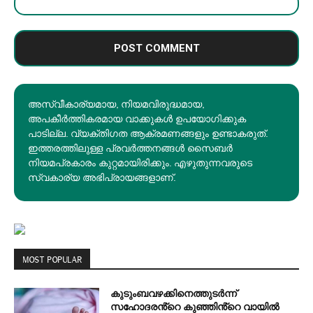
അസ്വീകാര്യമായ, നിയമവിരുദ്ധമായ,
അപകീര്‍ത്തികരമായ വാക്കുകൾ ഉപയോഗിക്കുക
പാടില്ല. വ്യക്തിഗത ആക്രമണങ്ങളും ഉണ്ടാകരുത്.
ഇത്തരത്തിലുള്ള പ്രവർത്തനങ്ങൾ സൈബർ
നിയമപ്രകാരം കുറ്റമായിരിക്കും. എഴുതുന്നവരുടെ
സ്വകാര്യ അഭിപ്രായങ്ങളാണ്.
MOST POPULAR
കുടുംബവഴക്കിനെത്തുടർന്ന്
സഹോദരൻ്റെ കുഞ്ഞിൻ്റെ വായിൽ