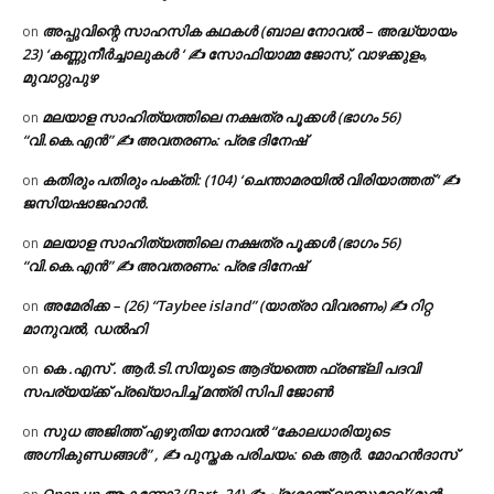
അപ്പുവിന്റെ സാഹസിക കഥകൾ (ബാല നോവൽ – അദ്ധ്യായം
on
23) ‘കണ്ണുനീർച്ചാലുകൾ ‘ ✍ സോഫിയാമ്മ ജോസ്, വാഴക്കുളം,
മുവാറ്റുപുഴ
മലയാള സാഹിത്യത്തിലെ നക്ഷത്ര പൂക്കൾ (ഭാഗം 56)
on
“വി.കെ.എൻ” ✍ അവതരണം: പ്രഭ ദിനേഷ്
കതിരും പതിരും പംക്തി: (104) ‘ചെന്താമരയിൽ വിരിയാത്തത് ‘ ✍
on
ജസിയഷാജഹാൻ.
മലയാള സാഹിത്യത്തിലെ നക്ഷത്ര പൂക്കൾ (ഭാഗം 56)
on
“വി.കെ.എൻ” ✍ അവതരണം: പ്രഭ ദിനേഷ്
അമേരിക്ക – (26) “Taybee island” (യാത്രാ വിവരണം) ✍ റിറ്റ
on
മാനുവൽ, ഡൽഹി
കെ .എസ് . ആർ.ടി.സിയുടെ ആദ്യത്തെ ഫ്രണ്ട്ലി പദവി
on
സപര്യയ്ക്ക് പ്രഖ്യാപിച്ച് മന്ത്രി സിപി ജോൺ
സുധ അജിത്ത് എഴുതിയ നോവൽ “കോലധാരിയുടെ
on
അഗ്നികുണ്ഡങ്ങള്‍” , ✍ പുസ്തക പരിചയം: കെ ആർ. മോഹൻദാസ്
Open up ആകണോ? (Part -24) ✍ പ്രശാന്ത് വാസുദേവ് (മുൻ