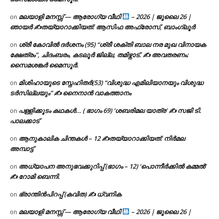
മലയാളി മനസ്സ് — ആരോഗ്യ വീഥി
– 2026 | ജൂലൈ 26 |
on
ഞായർ ✍
തയ്യാറാക്കിയത്: ആസിഫ അഫ്രോസ്, ബാംഗ്ലൂർ
ശ്രീ കോവിൽ ദർശനം (95) “ശ്രീ ശക്തി ബാല നര മുഖ വിനായക
on
ക്ഷേത്രം”, ചിദംബരം, കടലൂർ ജില്ല, തമിഴ്നാട്. ✍ അവതരണം:
സൈമശങ്കർ മൈസൂർ.
മിശിഹായുടെ സ്നേഹിതർ(53) “വിശുദ്ധ എമിലിയാനയും വിശുദ്ധ
on
ടര്‍സില്ലയും” ✍ നൈനാൻ വാകത്താനം
പള്ളിക്കൂടം കഥകൾ… ( ഭാഗം 69) ‘ശബരിമല യാത്ര’ ✍ സജി ടി.
on
പാലക്കാട്
ആനുകാലിക ചിന്തകൾ – 12 ✍തയ്യാറാക്കിയത്: നിർമല
on
അമ്പാട്ട്
അധ്യാപന അനുഭവക്കുറിപ്പ് (ഭാഗം – 12) ‘പൊന്നീർക്കിൽ കമ്മൽ’
on
✍ റോമി ബെന്നി.
ഭ്രാന്തിൻപിറപ്പ് (കവിത) ✍ ധ്വനിക
on
മലയാളി മനസ്സ് — ആരോഗ്യ വീഥി
– 2026 | ജൂലൈ 26 |
on