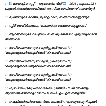
മലയാളി മനസ്സ് — ആരോഗ്യ വീഥി
– 2026 | ജൂലൈ 22 |
on
ബുധൻ ✍
തയ്യാറാക്കിയത്: ആസിഫ അഫ്രോസ്, ബാംഗ്ലൂർ
മുക്തിയുടെ കാൽപ്പെരുമാറ്റം (കഥ) ✍ അനിൽ മണ്ണത്തൂർ
on
സ്ത്രീ ശാക്തീകരണം. (ലേഖനം) ✍ ഹേമലത കൃഷ്ണദാസ്
on
ആർദ്രതയുടെ രാഷ്ട്രീയം ✍️ സിജു ജേക്കബ്, എഴുത്തുകാരൻ
on
സഞ്ചാരി
അധ്യാപന അനുഭവ കുറിപ്പുകൾ (ഭാഗം 11)
on
“മധുരാമൃതവർഷനൂലിഴകൾ” ✍ റോമി ബെന്നി
അധ്യാപന അനുഭവ കുറിപ്പുകൾ (ഭാഗം 11)
on
“മധുരാമൃതവർഷനൂലിഴകൾ” ✍ റോമി ബെന്നി
അധ്യാപന അനുഭവ കുറിപ്പുകൾ (ഭാഗം 11)
on
“മധുരാമൃതവർഷനൂലിഴകൾ” ✍ റോമി ബെന്നി
ശുഭചിന്ത – (144) പ്രകാശഗോപുരങ്ങൾ – (120) “ഭാഷയും
on
ആശയസംവേദനവും” (ഭാഗം-1) ✍പി.എം.എൻ.നമ്പൂതിരി
വെള്ളിത്തിരയിലെ അണിയറ കഥകൾ (1) ഇരയുടെ മുറിവുകൾ
on