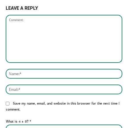
LEAVE A REPLY
Comment:
Nam
Emai
Website:
Save my name, email, and website in this browser for the next time I
comment.
What is 4 + 5?
*