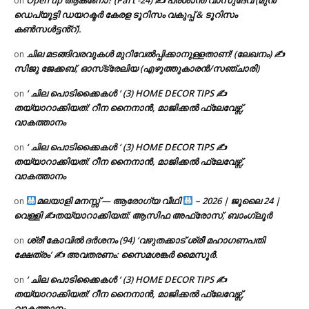
on
ഡെപ്യൂട്ടി ഡയറക്ടർ കേരള ടൂറിസം വകുപ്പ് & ടൂറിസം
കൺസൾട്ടൻ്റ്).
ചില മടങ്ങിവരവുകൾ മുറിവേൽപ്പിക്കാനുള്ളതാണ്! (ലേഖനം) ✍️
on
സിജു ജേക്കബ്, ഓസ്‌ട്രേലിയ (എഴുത്തുകാരൻ/സഞ്ചാരി)
‘ ചില പൊടിക്കൈകൾ ‘ (3) HOME DECOR TIPS ✍
on
തയ്യാറാക്കിയത്: റീന നൈനാൻ, മാജിക്കൽ ഫ്ലേവേഴ്സ്,
വാകത്താനം
‘ ചില പൊടിക്കൈകൾ ‘ (3) HOME DECOR TIPS ✍
on
തയ്യാറാക്കിയത്: റീന നൈനാൻ, മാജിക്കൽ ഫ്ലേവേഴ്സ്,
വാകത്താനം
മലയാളി മനസ്സ് — ആരോഗ്യ വീഥി
– 2026 | ജൂലൈ 24 |
on
വെള്ളി ✍
തയ്യാറാക്കിയത്: ആസിഫ അഫ്രോസ്, ബാംഗ്ലൂർ
ശ്രീ കോവിൽ ദർശനം (94) ‘വഴുതക്കാട് ശ്രീ മഹാഗണപതി
on
ക്ഷേത്രം’ ✍ അവതരണം: സൈമശങ്കർ മൈസൂർ.
‘ ചില പൊടിക്കൈകൾ ‘ (3) HOME DECOR TIPS ✍
on
തയ്യാറാക്കിയത്: റീന നൈനാൻ, മാജിക്കൽ ഫ്ലേവേഴ്സ്,
വാകത്താനം