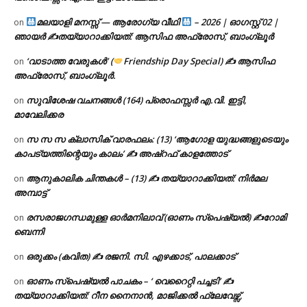
മലയാളി മനസ്സ് — ആരോഗ്യ വീഥി
– 2026 | ഓഗസ്റ്റ് 02 |
on
ഞായർ ✍
തയ്യാറാക്കിയത്: ആസിഫ അഫ്രോസ്, ബാംഗ്ലൂർ
‘വാടാത്ത വേരുകൾ’ (
Friendship Day Special) ✍ ആസിഫ
on
അഫ്രോസ്, ബാംഗ്ലൂർ.
സുവിശേഷ വചനങ്ങൾ (164) പ്രൊഫസ്സർ എ.വി. ഇട്ടി,
on
മാവേലിക്കര
സ സ സ ക്ലാസിക് വാരഫലം: (13) ‘ആഗോള യുദ്ധങ്ങളുടെയും
on
കാപട്യത്തിന്റെയും കാലം’ ✍ അഷ്റഫ് കാളത്തോട്
ആനുകാലിക ചിന്തകൾ – (13) ✍ തയ്യാറാക്കിയത്: നിർമല
on
അമ്പാട്ട്
രസരാജഗന്ധമുള്ള ഓർമനിലാവ് (ഓണം സ്‌പെഷ്യൽ) ✍റോമി
on
ബെന്നി
ഒരുക്കം (കവിത) ✍ രജനി. സി. എഴക്കാട്, പാലക്കാട്
on
ഓണം സ്പെഷ്യൽ പാചകം – ‘ വെറൈറ്റി പച്ചടി’ ✍
on
തയ്യാറാക്കിയത്: റീന നൈനാൻ, മാജിക്കൽ ഫ്ലേവേഴ്സ്,