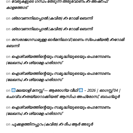
വേരുകളുടെ ഗന്ധം തേടുന്ന തിരുവോണം ✍ അഷ്റഫ്
on
കാളത്തോട്
ശ്രാവണനിലാപ്പാൽ (കവിത) ✍ റോമി ബെന്നി
on
ശ്രാവണനിലാപ്പാൽ (കവിത) ✍ റോമി ബെന്നി
on
രസരാജഗന്ധമുള്ള ഓർമനിലാവ് (ഓണം സ്‌പെഷ്യൽ) ✍റോമി
on
ബെന്നി
ഐശ്വര്യത്തിന്റെയും സമൃദ്ധിയുടെയും പൊന്നോണം
on
(ലേഖനം) ✍ ശ്യാമള ഹരിദാസ്
ഐശ്വര്യത്തിന്റെയും സമൃദ്ധിയുടെയും പൊന്നോണം
on
(ലേഖനം) ✍ ശ്യാമള ഹരിദാസ്
മലയാളി മനസ്സ് — ആരോഗ്യ വീഥി
– 2026 | ഓഗസ്റ്റ് 04 |
on
ചൊവ്വ ✍
തയ്യാറാക്കിയത്: ആസിഫ അഫ്രോസ്, ബാംഗ്ലൂർ
ഐശ്വര്യത്തിന്റെയും സമൃദ്ധിയുടെയും പൊന്നോണം
on
(ലേഖനം) ✍ ശ്യാമള ഹരിദാസ്
പൂക്കളത്തിനപ്പുറം (കവിത) ✍ ദീപ ആർ അടൂർ
on