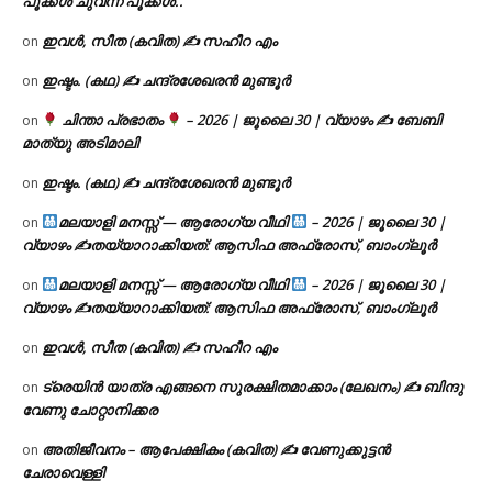
പൂക്കൾ ചുവന്ന പൂക്കൾ..’
ഇവൾ, സീത (കവിത) ✍ സഹീറ എം
on
ഇഷ്ടം. (കഥ) ✍ ചന്ദ്രശേഖരൻ മുണ്ടൂർ
on
ചിന്താ പ്രഭാതം
– 2026 | ജൂലൈ 30 | വ്യാഴം ✍
ബേബി
on
മാത്യു അടിമാലി
ഇഷ്ടം. (കഥ) ✍ ചന്ദ്രശേഖരൻ മുണ്ടൂർ
on
മലയാളി മനസ്സ് — ആരോഗ്യ വീഥി
– 2026 | ജൂലൈ 30 |
on
വ്യാഴം ✍
തയ്യാറാക്കിയത്: ആസിഫ അഫ്രോസ്, ബാംഗ്ലൂർ
മലയാളി മനസ്സ് — ആരോഗ്യ വീഥി
– 2026 | ജൂലൈ 30 |
on
വ്യാഴം ✍
തയ്യാറാക്കിയത്: ആസിഫ അഫ്രോസ്, ബാംഗ്ലൂർ
ഇവൾ, സീത (കവിത) ✍ സഹീറ എം
on
ട്രെയിൻ യാത്ര എങ്ങനെ സുരക്ഷിതമാക്കാം (ലേഖനം) ✍ ബിന്ദു
on
വേണു ചോറ്റാനിക്കര
അതിജീവനം – ആപേക്ഷികം (കവിത) ✍ വേണുക്കുട്ടൻ
on
ചേരാവെള്ളി