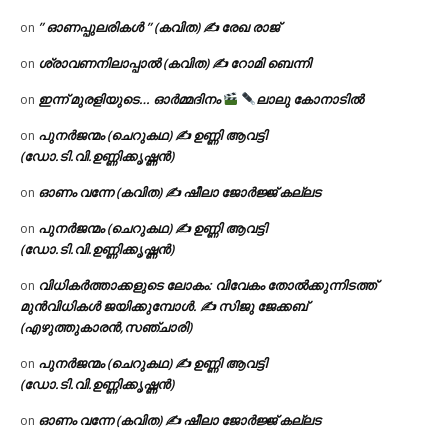
” ഓണപ്പുലരികൾ ” (കവിത) ✍ രേഖ രാജ്
on
ശ്രാവണനിലാപ്പാൽ (കവിത) ✍ റോമി ബെന്നി
on
ഇന്ന് മുരളിയുടെ… ഓർമ്മദിനം
ലാലു കോനാടിൽ
on
പുനർജന്മം (ചെറുകഥ) ✍ ഉണ്ണി ആവട്ടി
on
(ഡോ.ടി.വി.ഉണ്ണിക്കൃഷ്ണൻ)
ഓണം വന്നേ (കവിത) ✍ ഷീലാ ജോർജ്ജ് കല്ലട
on
പുനർജന്മം (ചെറുകഥ) ✍ ഉണ്ണി ആവട്ടി
on
(ഡോ.ടി.വി.ഉണ്ണിക്കൃഷ്ണൻ)
വിധികർത്താക്കളുടെ ലോകം: വിവേകം തോൽക്കുന്നിടത്ത്
on
മുൻവിധികൾ ജയിക്കുമ്പോൾ. ✍️ സിജു ജേക്കബ്
(എഴുത്തുകാരൻ,സഞ്ചാരി)
പുനർജന്മം (ചെറുകഥ) ✍ ഉണ്ണി ആവട്ടി
on
(ഡോ.ടി.വി.ഉണ്ണിക്കൃഷ്ണൻ)
ഓണം വന്നേ (കവിത) ✍ ഷീലാ ജോർജ്ജ് കല്ലട
on