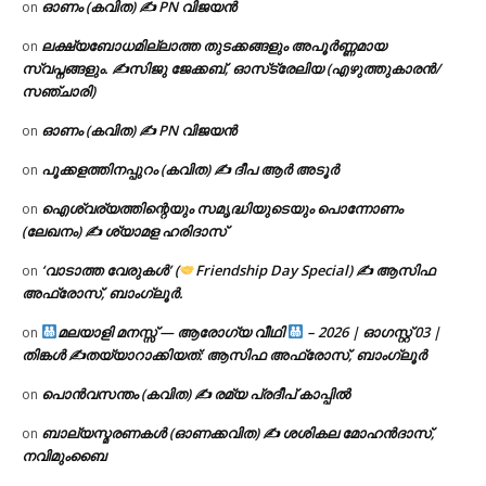
ഓണം (കവിത) ✍ PN വിജയൻ
on
ലക്ഷ്യബോധമില്ലാത്ത തുടക്കങ്ങളും അപൂർണ്ണമായ
on
സ്വപ്നങ്ങളും. ✍️സിജു ജേക്കബ്, ഓസ്‌ട്രേലിയ (എഴുത്തുകാരൻ/
സഞ്ചാരി)
ഓണം (കവിത) ✍ PN വിജയൻ
on
പൂക്കളത്തിനപ്പുറം (കവിത) ✍ ദീപ ആർ അടൂർ
on
ഐശ്വര്യത്തിന്റെയും സമൃദ്ധിയുടെയും പൊന്നോണം
on
(ലേഖനം) ✍ ശ്യാമള ഹരിദാസ്
‘വാടാത്ത വേരുകൾ’ (
Friendship Day Special) ✍ ആസിഫ
on
അഫ്രോസ്, ബാംഗ്ലൂർ.
മലയാളി മനസ്സ് — ആരോഗ്യ വീഥി
– 2026 | ഓഗസ്റ്റ് 03 |
on
തിങ്കൾ ✍
തയ്യാറാക്കിയത്: ആസിഫ അഫ്രോസ്, ബാംഗ്ലൂർ
പൊൻവസന്തം (കവിത) ✍ രമ്യ പ്രദീപ് കാപ്പിൽ
on
ബാല്യസ്മരണകൾ (ഓണക്കവിത) ✍ ശശികല മോഹൻദാസ്,
on
നവിമുംബൈ