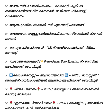
ഓണം സ്പെഷ്യൽ പാചകം – ‘ വെറൈറ്റി പച്ചടി’ ✍
on
തയ്യാറാക്കിയത്: റീന നൈനാൻ, മാജിക്കൽ ഫ്ലേവേഴ്സ്,
വാകത്താനം
ഒരുക്കം (കവിത) ✍ രജനി. സി. എഴക്കാട്, പാലക്കാട്
on
രസരാജഗന്ധമുള്ള ഓർമനിലാവ് (ഓണം സ്‌പെഷ്യൽ) ✍റോമി
on
ബെന്നി
ആനുകാലിക ചിന്തകൾ – (13) ✍ തയ്യാറാക്കിയത്: നിർമല
on
അമ്പാട്ട്
‘വാടാത്ത വേരുകൾ’ (
Friendship Day Special) ✍ ആസിഫ
on
അഫ്രോസ്, ബാംഗ്ലൂർ.
മലയാളി മനസ്സ് — ആരോഗ്യ വീഥി
– 2026 | ഓഗസ്റ്റ് 02 |
on
ഞായർ ✍
തയ്യാറാക്കിയത്: ആസിഫ അഫ്രോസ്, ബാംഗ്ലൂർ
ചിന്താ പ്രഭാതം
– 2026 | ഓഗസ്റ്റ് 02 | ഞായർ ✍
ബേബി
on
മാത്യു അടിമാലി
“ഇന്നത്തെ ചിന്താവിഷയം”
– 2026 | ഓഗസ്റ്റ് 02 | ഞായർ ✍
on
പ്രൊഫസ്സർ എ.വി. ഇട്ടി മാവേലിക്കര