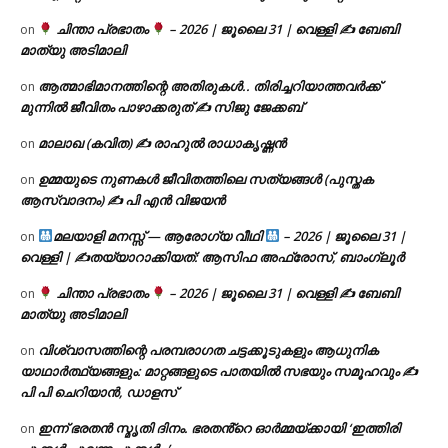
ചിന്താ പ്രഭാതം
– 2026 | ജൂലൈ 31 | വെള്ളി ✍
ബേബി
on
മാത്യു അടിമാലി
ആത്മാഭിമാനത്തിന്റെ അതിരുകൾ.. തിരിച്ചറിയാത്തവർക്ക്
on
മുന്നിൽ ജീവിതം പാഴാക്കരുത് ✍️ സിജു ജേക്കബ്
മാലാഖ (കവിത) ✍ രാഹുൽ രാധാകൃഷ്ണൻ
on
ഉമ്മയുടെ നുണകൾ ജീവിതത്തിലെ സത്യങ്ങൾ (പുസ്തക
on
ആസ്വാദനം) ✍ പി എൻ വിജയൻ
മലയാളി മനസ്സ് — ആരോഗ്യ വീഥി
– 2026 | ജൂലൈ 31 |
on
വെള്ളി | ✍
തയ്യാറാക്കിയത്: ആസിഫ അഫ്രോസ്, ബാംഗ്ലൂർ
ചിന്താ പ്രഭാതം
– 2026 | ജൂലൈ 31 | വെള്ളി ✍
ബേബി
on
മാത്യു അടിമാലി
വിശ്വാസത്തിന്റെ പരമ്പരാഗത ചട്ടക്കൂടുകളും ആധുനിക
on
യാഥാർത്ഥ്യങ്ങളും: മാറ്റങ്ങളുടെ പാതയിൽ സഭയും സമൂഹവും ✍
പി പി ചെറിയാൻ, ഡാളസ്
ഇന്ന് ഭരതൻ സ്മൃതി ദിനം. ഭരതൻ്റെ ഓർമ്മയ്ക്കായി ‘ഇത്തിരി
on