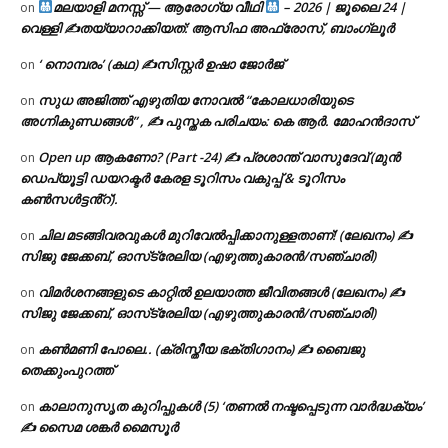
മലയാളി മനസ്സ് — ആരോഗ്യ വീഥി
– 2026 | ജൂലൈ 24 |
on
വെള്ളി ✍
തയ്യാറാക്കിയത്: ആസിഫ അഫ്രോസ്, ബാംഗ്ലൂർ
‘ നൊമ്പരം’ (കഥ) ✍സിസ്റ്റർ ഉഷാ ജോർജ്
on
സുധ അജിത്ത് എഴുതിയ നോവൽ “കോലധാരിയുടെ
on
അഗ്നികുണ്ഡങ്ങള്‍” , ✍ പുസ്തക പരിചയം: കെ ആർ. മോഹൻദാസ്
Open up ആകണോ? (Part -24) ✍ പ്രശാന്ത് വാസുദേവ് (മുൻ
on
ഡെപ്യൂട്ടി ഡയറക്ടർ കേരള ടൂറിസം വകുപ്പ് & ടൂറിസം
കൺസൾട്ടൻ്റ്).
ചില മടങ്ങിവരവുകൾ മുറിവേൽപ്പിക്കാനുള്ളതാണ്! (ലേഖനം) ✍️
on
സിജു ജേക്കബ്, ഓസ്‌ട്രേലിയ (എഴുത്തുകാരൻ/സഞ്ചാരി)
വിമർശനങ്ങളുടെ കാറ്റിൽ ഉലയാത്ത ജീവിതങ്ങൾ (ലേഖനം) ✍️
on
സിജു ജേക്കബ്, ഓസ്‌ട്രേലിയ (എഴുത്തുകാരൻ/സഞ്ചാരി)
കൺമണി പോലെ.. (ക്രിസ്തീയ ഭക്തിഗാനം) ✍ ബൈജു
on
തെക്കുംപുറത്ത്
കാലാനുസൃത കുറിപ്പുകൾ (5) ‘തണൽ നഷ്ടപ്പെടുന്ന വാർദ്ധക്യം’
on
✍ സൈമ ശങ്കർ മൈസൂർ