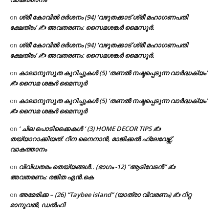
ശ്രീ കോവിൽ ദർശനം (94) ‘വഴുതക്കാട് ശ്രീ മഹാഗണപതി
on
ക്ഷേത്രം’ ✍ അവതരണം: സൈമശങ്കർ മൈസൂർ.
ശ്രീ കോവിൽ ദർശനം (94) ‘വഴുതക്കാട് ശ്രീ മഹാഗണപതി
on
ക്ഷേത്രം’ ✍ അവതരണം: സൈമശങ്കർ മൈസൂർ.
കാലാനുസൃത കുറിപ്പുകൾ (5) ‘തണൽ നഷ്ടപ്പെടുന്ന വാർദ്ധക്യം’
on
✍ സൈമ ശങ്കർ മൈസൂർ
കാലാനുസൃത കുറിപ്പുകൾ (5) ‘തണൽ നഷ്ടപ്പെടുന്ന വാർദ്ധക്യം’
on
✍ സൈമ ശങ്കർ മൈസൂർ
‘ ചില പൊടിക്കൈകൾ ‘ (3) HOME DECOR TIPS ✍
on
തയ്യാറാക്കിയത്: റീന നൈനാൻ, മാജിക്കൽ ഫ്ലേവേഴ്സ്,
വാകത്താനം
വിവിധതരം തെയ്യങ്ങൾ.. (ഭാഗം -12) “ആടിവേടൻ” ✍
on
അവതരണം: രജിത എൻ.കെ
അമേരിക്ക – (26) “Taybee island” (യാത്രാ വിവരണം) ✍ റിറ്റ
on
മാനുവൽ, ഡൽഹി