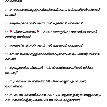
വാകത്താനം
രസരാജഗന്ധമുള്ള ഓർമനിലാവ് (ഓണം സ്‌പെഷ്യൽ) ✍റോമി
on
ബെന്നി
ഒരുക്കം (കവിത) ✍ രജനി. സി. എഴക്കാട്, പാലക്കാട്
on
ചിന്താ പ്രഭാതം
– 2026 | ഓഗസ്റ്റ് 02 | ഞായർ ✍
ബേബി
on
മാത്യു അടിമാലി
ഒരുക്കം (കവിത) ✍ രജനി. സി. എഴക്കാട്, പാലക്കാട്
on
രസരാജഗന്ധമുള്ള ഓർമനിലാവ് (ഓണം സ്‌പെഷ്യൽ) ✍റോമി
on
ബെന്നി
ആനുകാലിക ചിന്തകൾ – (13) ✍ തയ്യാറാക്കിയത്: നിർമല
on
അമ്പാട്ട്
സുവിശേഷ വചനങ്ങൾ (164) പ്രൊഫസ്സർ എ.വി. ഇട്ടി,
on
മാവേലിക്കര
സ സ സ ക്ലാസിക് വാരഫലം: (13) ‘ആഗോള യുദ്ധങ്ങളുടെയും
on
കാപട്യത്തിന്റെയും കാലം’ ✍ അഷ്റഫ് കാളത്തോട്