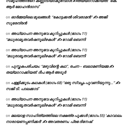
സമൂഹത്തിന്‍റെ കണ്ണാടിയാകുമ്പോൾ ✍തയ്യാറാക്കിയത്: കെ.
ആര്‍ മോഹന്‍ദാസ്
ഓർമ്മയിലെ മുഖങ്ങൾ: “കോട്ടക്കൽ ശിവരാമൻ” ✍ അജി
on
സുരേന്ദ്രൻ
അധ്യാപന അനുഭവ കുറിപ്പുകൾ (ഭാഗം 11)
on
“മധുരാമൃതവർഷനൂലിഴകൾ” ✍ റോമി ബെന്നി
അധ്യാപന അനുഭവ കുറിപ്പുകൾ (ഭാഗം 11)
on
“മധുരാമൃതവർഷനൂലിഴകൾ” ✍ റോമി ബെന്നി
പുസ്തകപരിചയം: “മഴുവിന്റെ കഥ”, രചന – ബലാമണിയമ്മ ✍
on
തയ്യാറാക്കിയത്: ദീപ ആർ അടൂർ
പള്ളിക്കൂടം കഥകൾ (ഭാഗം 68) “ഒരു സ്വപ്നം പൂവണിയുന്നു…” ✍
on
സജി ടി. പാലക്കാട്
അധ്യാപന അനുഭവ കുറിപ്പുകൾ (ഭാഗം 11)
on
“മധുരാമൃതവർഷനൂലിഴകൾ” ✍ റോമി ബെന്നി
മലയാള സാഹിത്യത്തിലെ നക്ഷത്ര പൂക്കൾ (ഭാഗം 55) ‘കാവാലം
on
നാരായണപ്പണിക്കർ’ ✍ അവതരണം: പ്രഭ ദിനേഷ്