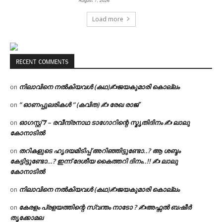
August 7, 2026
Load more
RECENT COMMENTS
നിലാവിനെ നൽകിയവൾ (കഥ)✍ജയകുമാരി കൊല്ലം
on
” ഓണപ്പുലരികൾ ” (കവിത) ✍ രേഖ രാജ്
on
ഓഗസ്റ്റ് 𝟕 – രവീന്ദ്രനാഥ ടാഗോറിന്റെ സ്മൃതിദിനം ✍ ലാലു
on
കോനാടിൽ
തറികളുടെ ഹൃദയമിടിപ്പ് അറിഞ്ഞിട്ടുണ്ടോ..? ആ ശബ്ദം
on
കേട്ടിട്ടുണ്ടോ…? ഇന്ന് ദേശീയ കൈത്തറി ദിനം..!! ✍ ലാലു
കോനാടിൽ
നിലാവിനെ നൽകിയവൾ (കഥ)✍ജയകുമാരി കൊല്ലം
on
കേരളം പ്രളയത്തിന്റെ സ്വന്തം നാടോ ? ✍️അഫ്സൽ ബഷീർ
on
തൃക്കോമല