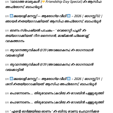
‘വാടാത്ത വേരുകൾ’ (
Friendship Day Special) ✍ ആസിഫ
on
അഫ്രോസ്, ബാംഗ്ലൂർ.
മലയാളി മനസ്സ് — ആരോഗ്യ വീഥി
– 2026 | ഓഗസ്റ്റ് 02 |
on
ഞായർ ✍
തയ്യാറാക്കിയത്: ആസിഫ അഫ്രോസ്, ബാംഗ്ലൂർ
ഓണം സ്പെഷ്യൽ പാചകം – ‘ വെറൈറ്റി പച്ചടി’ ✍
on
തയ്യാറാക്കിയത്: റീന നൈനാൻ, മാജിക്കൽ ഫ്ലേവേഴ്സ്,
വാകത്താനം
തൂവാനത്തുമ്പികൾ @39 (അവലോകനം) ✍ രാഗനാഥൻ
on
വയക്കാട്ടിൽ
തൂവാനത്തുമ്പികൾ @39 (അവലോകനം) ✍ രാഗനാഥൻ
on
വയക്കാട്ടിൽ
മലയാളി മനസ്സ് — ആരോഗ്യ വീഥി
– 2026 | ഓഗസ്റ്റ് 01 |
on
ശനി ✍
തയ്യാറാക്കിയത്: ആസിഫ അഫ്രോസ്, ബാംഗ്ലൂർ
പൊന്നോണം … തിരുവോണം (കവിത) ✍ റോബിൻ പള്ളുരുത്തി
on
പൊന്നോണം … തിരുവോണം (കവിത) ✍ റോബിൻ പള്ളുരുത്തി
on
‘ എന്റെ ഓർമ്മയിലെ ഓണം ‘ ✍ ബിന്ദു വേണു ചോറ്റാനിക്കര
on