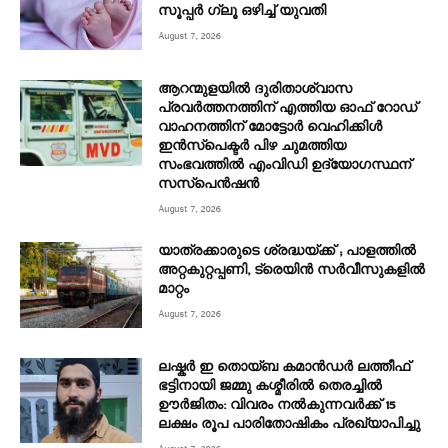
സൂപ്പർ ഗ്ലൂ ഒഴിച്ച് യുവതി
August 7, 2026
ആറന്മുളയിൽ ദുരിതാശ്വാസ
പ്രവർത്തനത്തിന് എത്തിയ ഓഫ് റോഡ്
വാഹനത്തിന് മോട്ടോർ വെഹിക്കിൾ
ഇൻസ്പെക്ടർ പിഴ ചുമത്തിയ
സംഭവത്തിൽ എംവിഡി ഉദ്യോഗസ്ഥന്
സസ്പെൻഷൻ
August 7, 2026
യാത്രക്കാരുടെ ശ്രദ്ധയ്ക്ക് ; പാളത്തിൽ
അറ്റകുറ്റപ്പണി, ട്രെയിൻ സര്‍വീസുകളിൽ
മാറ്റം
August 7, 2026
ലഷ്കർ ഇ തൊയ്ബ കമാൻഡർ ലത്തീഫ്
ഭട്ടിനായി ജമ്മു കശ്മീരിൽ തെരച്ചിൽ
ഊർജിതം: വിവരം നൽകുന്നവർക്ക് 15
ലക്ഷം രൂപ പാരിതോഷികം പ്രഖ്യാപിച്ചു