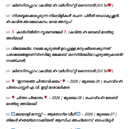
‘കിണറിനപ്പുറം’ (കവിത) ✍ വർഗീസ് റ്റി നൈനാൻ (Dil Se
)
on
‘നിശബ്ദമാക്കപ്പെടുന്ന നിലവിളികൾ’ രചന: പ്രീതി രാധാകൃഷ്ണൻ.
on
✍ കവിത അവലോകനം: മായ അനൂപ്
കാർഗിൽദിന സ്മരണഞ്ജലി
(കവിത) ✍ ബേബി മാത്യു
on
അടിമാലി
വിജയമല്ല; നമ്മെ കൂടുതൽ ഉറപ്പുള്ള മനുഷ്യരാക്കുന്നത്
on
പരാജയങ്ങളാണ് ✍️സിജു ജേക്കബ്, ഓസ്‌ട്രേലിയ (എഴുത്തുകാരൻ/
സഞ്ചാരി)
‘കിണറിനപ്പുറം’ (കവിത) ✍ വർഗീസ് റ്റി നൈനാൻ (Dil Se
)
on
“ഇന്നത്തെ ചിന്താവിഷയം”
– 2026 | ജൂലൈ 28 | ചൊവ്വ ✍
on
പ്രൊഫസ്സർ എ.വി. ഇട്ടി മാവേലിക്കര
ചിന്താ പ്രഭാതം
– 2026 | ജൂലൈ 28 | ചൊവ്വ ✍
ബേബി
on
മാത്യു അടിമാലി
മലയാളി മനസ്സ് — ആരോഗ്യ വീഥി
– 2026 | ജൂലൈ 27 |
on
തിങ്കൾ ✍
തയ്യാറാക്കിയത്: ആസിഫ അഫ്രോസ്, ബാംഗ്ലൂർ