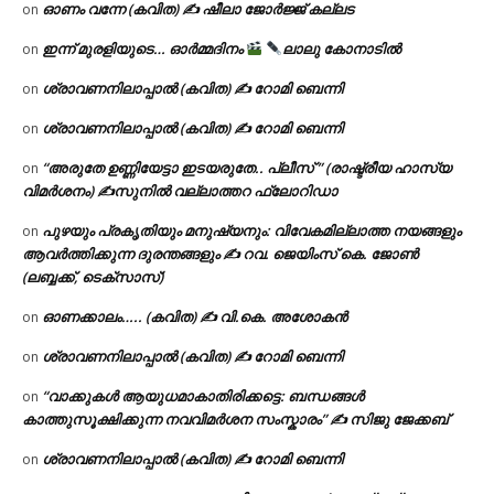
ഓണം വന്നേ (കവിത) ✍ ഷീലാ ജോർജ്ജ് കല്ലട
on
ഇന്ന് മുരളിയുടെ… ഓർമ്മദിനം
ലാലു കോനാടിൽ
on
ശ്രാവണനിലാപ്പാൽ (കവിത) ✍ റോമി ബെന്നി
on
ശ്രാവണനിലാപ്പാൽ (കവിത) ✍ റോമി ബെന്നി
on
“അരുതേ ഉണ്ണിയേട്ടാ ഇടയരുതേ.. പ്ലീസ് ” (രാഷ്ട്രീയ ഹാസ്യ
on
വിമർശനം) ✍സുനിൽ വല്ലാത്തറ ഫ്ലോറിഡാ
പുഴയും പ്രകൃതിയും മനുഷ്യനും: വിവേകമില്ലാത്ത നയങ്ങളും
on
ആവർത്തിക്കുന്ന ദുരന്തങ്ങളും ✍ റവ. ജെയിംസ് കെ. ജോൺ
(ലബ്ബക്ക്, ടെക്സാസ്)
ഓണക്കാലം….. (കവിത) ✍ വി.കെ. അശോകൻ
on
ശ്രാവണനിലാപ്പാൽ (കവിത) ✍ റോമി ബെന്നി
on
“വാക്കുകൾ ആയുധമാകാതിരിക്കട്ടെ: ബന്ധങ്ങൾ
on
കാത്തുസൂക്ഷിക്കുന്ന നവവിമർശന സംസ്കാരം” ✍️ സിജു ജേക്കബ്
ശ്രാവണനിലാപ്പാൽ (കവിത) ✍ റോമി ബെന്നി
on