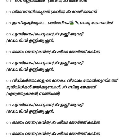
” ഓണപ്പുലരികൾ ” (കവിത) ✍ രേഖ രാജ്
on
ശ്രാവണനിലാപ്പാൽ (കവിത) ✍ റോമി ബെന്നി
on
ഇന്ന് മുരളിയുടെ… ഓർമ്മദിനം
ലാലു കോനാടിൽ
on
പുനർജന്മം (ചെറുകഥ) ✍ ഉണ്ണി ആവട്ടി
on
(ഡോ.ടി.വി.ഉണ്ണിക്കൃഷ്ണൻ)
ഓണം വന്നേ (കവിത) ✍ ഷീലാ ജോർജ്ജ് കല്ലട
on
പുനർജന്മം (ചെറുകഥ) ✍ ഉണ്ണി ആവട്ടി
on
(ഡോ.ടി.വി.ഉണ്ണിക്കൃഷ്ണൻ)
വിധികർത്താക്കളുടെ ലോകം: വിവേകം തോൽക്കുന്നിടത്ത്
on
മുൻവിധികൾ ജയിക്കുമ്പോൾ. ✍️ സിജു ജേക്കബ്
(എഴുത്തുകാരൻ,സഞ്ചാരി)
പുനർജന്മം (ചെറുകഥ) ✍ ഉണ്ണി ആവട്ടി
on
(ഡോ.ടി.വി.ഉണ്ണിക്കൃഷ്ണൻ)
ഓണം വന്നേ (കവിത) ✍ ഷീലാ ജോർജ്ജ് കല്ലട
on
ഓണം വന്നേ (കവിത) ✍ ഷീലാ ജോർജ്ജ് കല്ലട
on