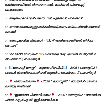
തയ്യാറാക്കിയത്: റീന നൈനാൻ, മാജിക്കൽ ഫ്ലേവേഴ്സ്,
വാകത്താനം
ഒരുക്കം (കവിത) ✍ രജനി. സി. എഴക്കാട്, പാലക്കാട്
on
രസരാജഗന്ധമുള്ള ഓർമനിലാവ് (ഓണം സ്‌പെഷ്യൽ) ✍റോമി
on
ബെന്നി
ആനുകാലിക ചിന്തകൾ – (13) ✍ തയ്യാറാക്കിയത്: നിർമല
on
അമ്പാട്ട്
‘വാടാത്ത വേരുകൾ’ (
Friendship Day Special) ✍ ആസിഫ
on
അഫ്രോസ്, ബാംഗ്ലൂർ.
മലയാളി മനസ്സ് — ആരോഗ്യ വീഥി
– 2026 | ഓഗസ്റ്റ് 02 |
on
ഞായർ ✍
തയ്യാറാക്കിയത്: ആസിഫ അഫ്രോസ്, ബാംഗ്ലൂർ
ചിന്താ പ്രഭാതം
– 2026 | ഓഗസ്റ്റ് 02 | ഞായർ ✍
ബേബി
on
മാത്യു അടിമാലി
“ഇന്നത്തെ ചിന്താവിഷയം”
– 2026 | ഓഗസ്റ്റ് 02 | ഞായർ ✍
on
പ്രൊഫസ്സർ എ.വി. ഇട്ടി മാവേലിക്കര