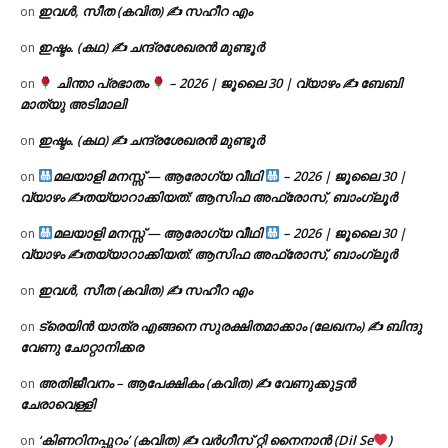
ഇവൾ, സീത (കവിത) ✍ സഹീറ എം
on
ഇഷ്ടം. (കഥ) ✍ ചന്ദ്രശേഖരൻ മുണ്ടൂർ
on
ചിന്താ പ്രഭാതം
– 2026 | ജൂലൈ 30 | വ്യാഴം ✍
ബേബി
on
മാത്യു അടിമാലി
ഇഷ്ടം. (കഥ) ✍ ചന്ദ്രശേഖരൻ മുണ്ടൂർ
on
മലയാളി മനസ്സ് — ആരോഗ്യ വീഥി
– 2026 | ജൂലൈ 30 |
on
വ്യാഴം ✍
തയ്യാറാക്കിയത്: ആസിഫ അഫ്രോസ്, ബാംഗ്ലൂർ
മലയാളി മനസ്സ് — ആരോഗ്യ വീഥി
– 2026 | ജൂലൈ 30 |
on
വ്യാഴം ✍
തയ്യാറാക്കിയത്: ആസിഫ അഫ്രോസ്, ബാംഗ്ലൂർ
ഇവൾ, സീത (കവിത) ✍ സഹീറ എം
on
ട്രെയിൻ യാത്ര എങ്ങനെ സുരക്ഷിതമാക്കാം (ലേഖനം) ✍ ബിന്ദു
on
വേണു ചോറ്റാനിക്കര
അതിജീവനം – ആപേക്ഷികം (കവിത) ✍ വേണുക്കുട്ടൻ
on
ചേരാവെള്ളി
‘കിണറിനപ്പുറം’ (കവിത) ✍ വർഗീസ് റ്റി നൈനാൻ (Dil Se
)
on