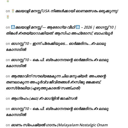
മലയാളി മനസ്സ് USA നിങ്ങൾക്കായി ഓണമത്സരം ഒരുക്കുന്നു!
on
മലയാളി മനസ്സ് — ആരോഗ്യ വീഥി
– 2026 | ഓഗസ്റ്റ് 10 |
on
തിങ്കൾ ✍
തയ്യാറാക്കിയത്: ആസിഫ അഫ്രോസ്, ബാംഗ്ലൂർ
ഓഗസ്റ്റ് 10 – ഇന്ന് പ്രേംജിയുടെ… ഓർമ്മദിനം…✍️ ലാലു
on
കോനാടിൽ
ഓഗസ്റ്റ് 10 – കെ.പി. ബ്രഹ്മാനന്ദന്റെ ഓർമ്മദിനം ✍️ ലാലു
on
കോനാടിൽ
ആത്മാവിന് സൗഖ്യമേകുന്ന ചില മനുഷ്യർ: അപരന്റെ
on
തണലാകുന്ന അപൂർവ്വ ജീവിതങ്ങൾ ✍️സിജു ജേക്കബ്,
ഓസ്‌ട്രേലിയ (എഴുത്തുകാരൻ/സഞ്ചാരി)
ആഗ്രഹം (കഥ) ✍ മാഗ്ളിൻ ജാക്സൻ
on
ഓഗസ്റ്റ് 10 – കെ.പി. ബ്രഹ്മാനന്ദന്റെ ഓർമ്മദിനം ✍️ ലാലു
on
കോനാടിൽ
ഓണം സ്പെഷ്യൽ ഗാനം (Malayalam Nostalgic Onam
on