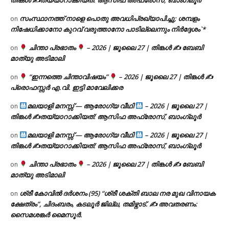
സംസ്ഥാനത്ത് നാളെ പൊതു അവധിപ്രഖ്യാപിച്ചു; ശമ്പളം
on
നിഷേധിക്കാനോ കുറവ് വരുത്താനോ പാടില്ലെന്നും നിർദ്ദേശം`*
ചിന്താ പ്രഭാതം
– 2026 | ജൂലൈ 27 | തിങ്കൾ ✍
ബേബി
on
മാത്യു അടിമാലി
“ഇന്നത്തെ ചിന്താവിഷയം”
– 2026 | ജൂലൈ 27 | തിങ്കൾ ✍
on
പ്രൊഫസ്സർ എ.വി. ഇട്ടി മാവേലിക്കര
മലയാളി മനസ്സ് — ആരോഗ്യ വീഥി
– 2026 | ജൂലൈ 27 |
on
തിങ്കൾ ✍
തയ്യാറാക്കിയത്: ആസിഫ അഫ്രോസ്, ബാംഗ്ലൂർ
മലയാളി മനസ്സ് — ആരോഗ്യ വീഥി
– 2026 | ജൂലൈ 27 |
on
തിങ്കൾ ✍
തയ്യാറാക്കിയത്: ആസിഫ അഫ്രോസ്, ബാംഗ്ലൂർ
ചിന്താ പ്രഭാതം
– 2026 | ജൂലൈ 27 | തിങ്കൾ ✍
ബേബി
on
മാത്യു അടിമാലി
ശ്രീ കോവിൽ ദർശനം (95) “ശ്രീ ശക്തി ബാല നര മുഖ വിനായക
on
ക്ഷേത്രം”, ചിദംബരം, കടലൂർ ജില്ല, തമിഴ്നാട്. ✍ അവതരണം:
സൈമശങ്കർ മൈസൂർ.