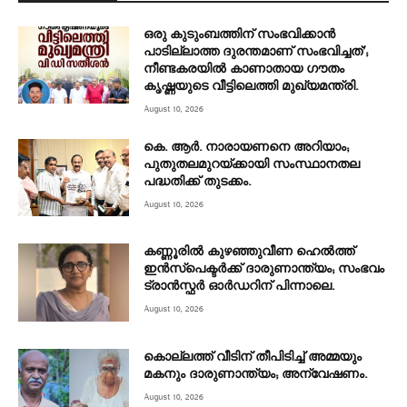
ഒരു കുടുംബത്തിന് സംഭവിക്കാൻ
പാടില്ലാത്ത ദുരന്തമാണ് സംഭവിച്ചത്’;
നീണ്ടകരയില്‍ കാണാതായ ഗൗതം
കൃഷ്ണയുടെ വീട്ടിലെത്തി മുഖ്യമന്ത്രി.
August 10, 2026
കെ. ആർ. നാരായണനെ അറിയാം;
പുതുതലമുറയ്ക്കായി സംസ്ഥാനതല
പദ്ധതിക്ക് തുടക്കം.
August 10, 2026
കണ്ണൂരില്‍ കുഴഞ്ഞുവീണ ഹെല്‍ത്ത്
ഇന്‍സ്‌പെക്ടര്‍ക്ക് ദാരുണാന്ത്യം; സംഭവം
ട്രാന്‍സ്ഫര്‍ ഓര്‍ഡറിന് പിന്നാലെ.
August 10, 2026
കൊല്ലത്ത് വീടിന് തീപിടിച്ച് അമ്മയും
മകനും ദാരുണാന്ത്യം; അന്വേഷണം.
August 10, 2026