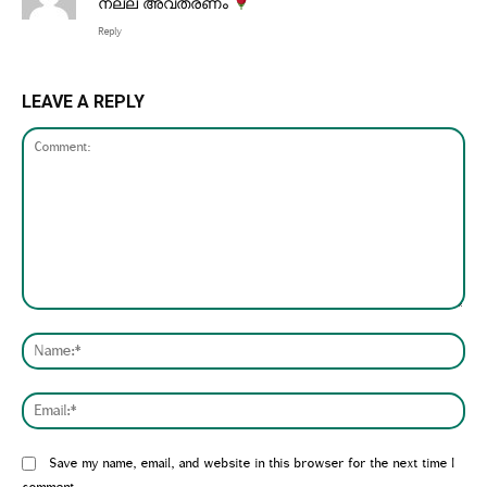
നല്ല അവതരണം
Reply
LEAVE A REPLY
Comment:
Nam
Emai
Website:
Save my name, email, and website in this browser for the next time I
comment.