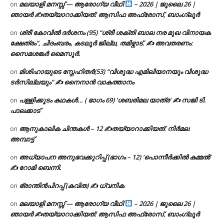
മലയാളി മനസ്സ് — ആരോഗ്യ വീഥി
– 2026 | ജൂലൈ 26 |
on
ഞായർ ✍
തയ്യാറാക്കിയത്: ആസിഫ അഫ്രോസ്, ബാംഗ്ലൂർ
ശ്രീ കോവിൽ ദർശനം (95) “ശ്രീ ശക്തി ബാല നര മുഖ വിനായക
on
ക്ഷേത്രം”, ചിദംബരം, കടലൂർ ജില്ല, തമിഴ്നാട്. ✍ അവതരണം:
സൈമശങ്കർ മൈസൂർ.
മിശിഹായുടെ സ്നേഹിതർ(53) “വിശുദ്ധ എമിലിയാനയും വിശുദ്ധ
on
ടര്‍സില്ലയും” ✍ നൈനാൻ വാകത്താനം
പള്ളിക്കൂടം കഥകൾ… ( ഭാഗം 69) ‘ശബരിമല യാത്ര’ ✍ സജി ടി.
on
പാലക്കാട്
ആനുകാലിക ചിന്തകൾ – 12 ✍തയ്യാറാക്കിയത്: നിർമല
on
അമ്പാട്ട്
അധ്യാപന അനുഭവക്കുറിപ്പ് (ഭാഗം – 12) ‘പൊന്നീർക്കിൽ കമ്മൽ’
on
✍ റോമി ബെന്നി.
ഭ്രാന്തിൻപിറപ്പ് (കവിത) ✍ ധ്വനിക
on
മലയാളി മനസ്സ് — ആരോഗ്യ വീഥി
– 2026 | ജൂലൈ 26 |
on
ഞായർ ✍
തയ്യാറാക്കിയത്: ആസിഫ അഫ്രോസ്, ബാംഗ്ലൂർ