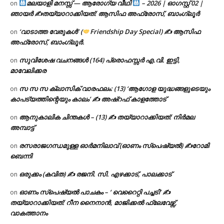
മലയാളി മനസ്സ് — ആരോഗ്യ വീഥി
– 2026 | ഓഗസ്റ്റ് 02 |
on
ഞായർ ✍
തയ്യാറാക്കിയത്: ആസിഫ അഫ്രോസ്, ബാംഗ്ലൂർ
‘വാടാത്ത വേരുകൾ’ (
Friendship Day Special) ✍ ആസിഫ
on
അഫ്രോസ്, ബാംഗ്ലൂർ.
സുവിശേഷ വചനങ്ങൾ (164) പ്രൊഫസ്സർ എ.വി. ഇട്ടി,
on
മാവേലിക്കര
സ സ സ ക്ലാസിക് വാരഫലം: (13) ‘ആഗോള യുദ്ധങ്ങളുടെയും
on
കാപട്യത്തിന്റെയും കാലം’ ✍ അഷ്റഫ് കാളത്തോട്
ആനുകാലിക ചിന്തകൾ – (13) ✍ തയ്യാറാക്കിയത്: നിർമല
on
അമ്പാട്ട്
രസരാജഗന്ധമുള്ള ഓർമനിലാവ് (ഓണം സ്‌പെഷ്യൽ) ✍റോമി
on
ബെന്നി
ഒരുക്കം (കവിത) ✍ രജനി. സി. എഴക്കാട്, പാലക്കാട്
on
ഓണം സ്പെഷ്യൽ പാചകം – ‘ വെറൈറ്റി പച്ചടി’ ✍
on
തയ്യാറാക്കിയത്: റീന നൈനാൻ, മാജിക്കൽ ഫ്ലേവേഴ്സ്,
വാകത്താനം