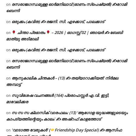
രസരാജഗന്ധമുള്ള ഓർമനിലാവ് (ഓണം സ്‌പെഷ്യൽ) ✍റോമി
on
ബെന്നി
ഒരുക്കം (കവിത) ✍ രജനി. സി. എഴക്കാട്, പാലക്കാട്
on
ചിന്താ പ്രഭാതം
– 2026 | ഓഗസ്റ്റ് 02 | ഞായർ ✍
ബേബി
on
മാത്യു അടിമാലി
ഒരുക്കം (കവിത) ✍ രജനി. സി. എഴക്കാട്, പാലക്കാട്
on
രസരാജഗന്ധമുള്ള ഓർമനിലാവ് (ഓണം സ്‌പെഷ്യൽ) ✍റോമി
on
ബെന്നി
ആനുകാലിക ചിന്തകൾ – (13) ✍ തയ്യാറാക്കിയത്: നിർമല
on
അമ്പാട്ട്
സുവിശേഷ വചനങ്ങൾ (164) പ്രൊഫസ്സർ എ.വി. ഇട്ടി,
on
മാവേലിക്കര
സ സ സ ക്ലാസിക് വാരഫലം: (13) ‘ആഗോള യുദ്ധങ്ങളുടെയും
on
കാപട്യത്തിന്റെയും കാലം’ ✍ അഷ്റഫ് കാളത്തോട്
‘വാടാത്ത വേരുകൾ’ (
Friendship Day Special) ✍ ആസിഫ
on