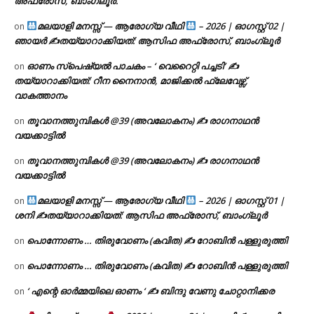
അഫ്രോസ്, ബാംഗ്ലൂർ.
മലയാളി മനസ്സ് — ആരോഗ്യ വീഥി
– 2026 | ഓഗസ്റ്റ് 02 |
on
ഞായർ ✍
തയ്യാറാക്കിയത്: ആസിഫ അഫ്രോസ്, ബാംഗ്ലൂർ
ഓണം സ്പെഷ്യൽ പാചകം – ‘ വെറൈറ്റി പച്ചടി’ ✍
on
തയ്യാറാക്കിയത്: റീന നൈനാൻ, മാജിക്കൽ ഫ്ലേവേഴ്സ്,
വാകത്താനം
തൂവാനത്തുമ്പികൾ @39 (അവലോകനം) ✍ രാഗനാഥൻ
on
വയക്കാട്ടിൽ
തൂവാനത്തുമ്പികൾ @39 (അവലോകനം) ✍ രാഗനാഥൻ
on
വയക്കാട്ടിൽ
മലയാളി മനസ്സ് — ആരോഗ്യ വീഥി
– 2026 | ഓഗസ്റ്റ് 01 |
on
ശനി ✍
തയ്യാറാക്കിയത്: ആസിഫ അഫ്രോസ്, ബാംഗ്ലൂർ
പൊന്നോണം … തിരുവോണം (കവിത) ✍ റോബിൻ പള്ളുരുത്തി
on
പൊന്നോണം … തിരുവോണം (കവിത) ✍ റോബിൻ പള്ളുരുത്തി
on
‘ എന്റെ ഓർമ്മയിലെ ഓണം ‘ ✍ ബിന്ദു വേണു ചോറ്റാനിക്കര
on