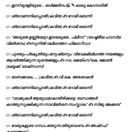
ഇന്ന് മുരളിയുടെ… ഓർമ്മദിനം
ലാലു കോനാടിൽ
on
ശ്രാവണനിലാപ്പാൽ (കവിത) ✍ റോമി ബെന്നി
on
ശ്രാവണനിലാപ്പാൽ (കവിത) ✍ റോമി ബെന്നി
on
“അരുതേ ഉണ്ണിയേട്ടാ ഇടയരുതേ.. പ്ലീസ് ” (രാഷ്ട്രീയ ഹാസ്യ
on
വിമർശനം) ✍സുനിൽ വല്ലാത്തറ ഫ്ലോറിഡാ
പുഴയും പ്രകൃതിയും മനുഷ്യനും: വിവേകമില്ലാത്ത നയങ്ങളും
on
ആവർത്തിക്കുന്ന ദുരന്തങ്ങളും ✍ റവ. ജെയിംസ് കെ. ജോൺ
(ലബ്ബക്ക്, ടെക്സാസ്)
ഓണക്കാലം….. (കവിത) ✍ വി.കെ. അശോകൻ
on
ശ്രാവണനിലാപ്പാൽ (കവിത) ✍ റോമി ബെന്നി
on
“വാക്കുകൾ ആയുധമാകാതിരിക്കട്ടെ: ബന്ധങ്ങൾ
on
കാത്തുസൂക്ഷിക്കുന്ന നവവിമർശന സംസ്കാരം” ✍️ സിജു ജേക്കബ്
ശ്രാവണനിലാപ്പാൽ (കവിത) ✍ റോമി ബെന്നി
on
വേരുകളുടെ ഗന്ധം തേടുന്ന തിരുവോണം ✍ അഷ്റഫ്
on
കാളത്തോട്