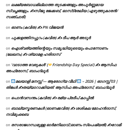
ലക്ഷ്യബോധമില്ലാത്ത തുടക്കങ്ങളും അപൂർണ്ണമായ
on
സ്വപ്നങ്ങളും. ✍️സിജു ജേക്കബ്, ഓസ്‌ട്രേലിയ (എഴുത്തുകാരൻ/
സഞ്ചാരി)
ഓണം (കവിത) ✍ PN വിജയൻ
on
പൂക്കളത്തിനപ്പുറം (കവിത) ✍ ദീപ ആർ അടൂർ
on
ഐശ്വര്യത്തിന്റെയും സമൃദ്ധിയുടെയും പൊന്നോണം
on
(ലേഖനം) ✍ ശ്യാമള ഹരിദാസ്
‘വാടാത്ത വേരുകൾ’ (
Friendship Day Special) ✍ ആസിഫ
on
അഫ്രോസ്, ബാംഗ്ലൂർ.
മലയാളി മനസ്സ് — ആരോഗ്യ വീഥി
– 2026 | ഓഗസ്റ്റ് 03 |
on
തിങ്കൾ ✍
തയ്യാറാക്കിയത്: ആസിഫ അഫ്രോസ്, ബാംഗ്ലൂർ
പൊൻവസന്തം (കവിത) ✍ രമ്യ പ്രദീപ് കാപ്പിൽ
on
ബാല്യസ്മരണകൾ (ഓണക്കവിത) ✍ ശശികല മോഹൻദാസ്,
on
നവിമുംബൈ
രസരാജഗന്ധമുള്ള ഓർമനിലാവ് (ഓണം സ്‌പെഷ്യൽ) ✍റോമി
on