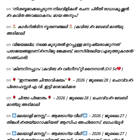
‘നിശബ്ദമാക്കപ്പെടുന്ന നിലവിളികൾ’ രചന: പ്രീതി രാധാകൃഷ്ണൻ.
on
✍ കവിത അവലോകനം: മായ അനൂപ്
കാർഗിൽദിന സ്മരണഞ്ജലി
(കവിത) ✍ ബേബി മാത്യു
on
അടിമാലി
വിജയമല്ല; നമ്മെ കൂടുതൽ ഉറപ്പുള്ള മനുഷ്യരാക്കുന്നത്
on
പരാജയങ്ങളാണ് ✍️സിജു ജേക്കബ്, ഓസ്‌ട്രേലിയ (എഴുത്തുകാരൻ/
സഞ്ചാരി)
‘കിണറിനപ്പുറം’ (കവിത) ✍ വർഗീസ് റ്റി നൈനാൻ (Dil Se
)
on
“ഇന്നത്തെ ചിന്താവിഷയം”
– 2026 | ജൂലൈ 28 | ചൊവ്വ ✍
on
പ്രൊഫസ്സർ എ.വി. ഇട്ടി മാവേലിക്കര
ചിന്താ പ്രഭാതം
– 2026 | ജൂലൈ 28 | ചൊവ്വ ✍
ബേബി
on
മാത്യു അടിമാലി
മലയാളി മനസ്സ് — ആരോഗ്യ വീഥി
– 2026 | ജൂലൈ 27 |
on
തിങ്കൾ ✍
തയ്യാറാക്കിയത്: ആസിഫ അഫ്രോസ്, ബാംഗ്ലൂർ
മലയാളി മനസ്സ് — ആരോഗ്യ വീഥി
– 2026 | ജൂലൈ 27 |
on
തിങ്കൾ ✍
തയ്യാറാക്കിയത്: ആസിഫ അഫ്രോസ്, ബാംഗ്ലൂർ