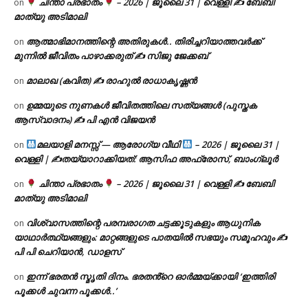
ചിന്താ പ്രഭാതം
– 2026 | ജൂലൈ 31 | വെള്ളി ✍
ബേബി
on
മാത്യു അടിമാലി
ആത്മാഭിമാനത്തിന്റെ അതിരുകൾ.. തിരിച്ചറിയാത്തവർക്ക്
on
മുന്നിൽ ജീവിതം പാഴാക്കരുത് ✍️ സിജു ജേക്കബ്
മാലാഖ (കവിത) ✍ രാഹുൽ രാധാകൃഷ്ണൻ
on
ഉമ്മയുടെ നുണകൾ ജീവിതത്തിലെ സത്യങ്ങൾ (പുസ്തക
on
ആസ്വാദനം) ✍ പി എൻ വിജയൻ
മലയാളി മനസ്സ് — ആരോഗ്യ വീഥി
– 2026 | ജൂലൈ 31 |
on
വെള്ളി | ✍
തയ്യാറാക്കിയത്: ആസിഫ അഫ്രോസ്, ബാംഗ്ലൂർ
ചിന്താ പ്രഭാതം
– 2026 | ജൂലൈ 31 | വെള്ളി ✍
ബേബി
on
മാത്യു അടിമാലി
വിശ്വാസത്തിന്റെ പരമ്പരാഗത ചട്ടക്കൂടുകളും ആധുനിക
on
യാഥാർത്ഥ്യങ്ങളും: മാറ്റങ്ങളുടെ പാതയിൽ സഭയും സമൂഹവും ✍
പി പി ചെറിയാൻ, ഡാളസ്
ഇന്ന് ഭരതൻ സ്മൃതി ദിനം. ഭരതൻ്റെ ഓർമ്മയ്ക്കായി ‘ഇത്തിരി
on
പൂക്കൾ ചുവന്ന പൂക്കൾ..’