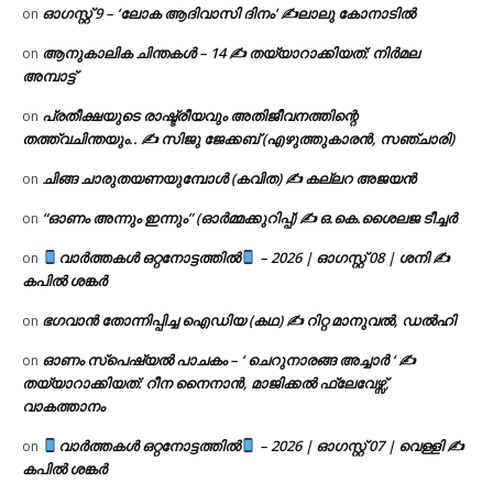
ഓഗസ്റ്റ് 9 – ‘ലോക ആദിവാസി ദിനം’ ✍️ലാലു കോനാടിൽ
on
ആനുകാലിക ചിന്തകൾ – 14 ✍ തയ്യാറാക്കിയത്: നിർമല
on
അമ്പാട്ട്
പ്രതീക്ഷയുടെ രാഷ്ട്രീയവും അതിജീവനത്തിന്റെ
on
തത്ത്വചിന്തയും.. ✍️ സിജു ജേക്കബ് (എഴുത്തുകാരൻ, സഞ്ചാരി)
ചിങ്ങ ചാരുതയണയുമ്പോൾ (കവിത) ✍ കല്ലറ അജയൻ
on
“ഓണം അന്നും ഇന്നും” (ഓർമ്മക്കുറിപ്പ്) ✍ ഒ.കെ.ശൈലജ ടീച്ചർ
on
വാർത്തകൾ ഒറ്റനോട്ടത്തിൽ
– 2026 | ഓഗസ്റ്റ് 08 | ശനി ✍
on
കപിൽ ശങ്കർ
ഭഗവാൻ തോന്നിപ്പിച്ച ഐഡിയ (കഥ) ✍ റിറ്റ മാനുവൽ, ഡൽഹി
on
ഓണം സ്പെഷ്യൽ പാചകം – ‘ ചെറുനാരങ്ങ അച്ചാർ ‘ ✍
on
തയ്യാറാക്കിയത്: റീന നൈനാൻ, മാജിക്കൽ ഫ്ലേവേഴ്സ്,
വാകത്താനം
വാർത്തകൾ ഒറ്റനോട്ടത്തിൽ
– 2026 | ഓഗസ്റ്റ് 07 | വെള്ളി ✍
on
കപിൽ ശങ്കർ