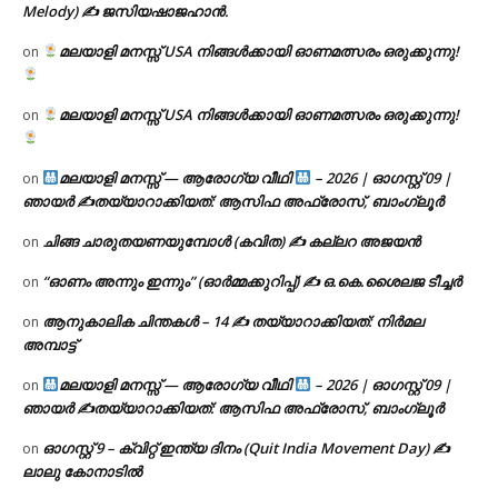
Melody) ✍ ജസിയഷാജഹാൻ.
മലയാളി മനസ്സ് USA നിങ്ങൾക്കായി ഓണമത്സരം ഒരുക്കുന്നു!
on
മലയാളി മനസ്സ് USA നിങ്ങൾക്കായി ഓണമത്സരം ഒരുക്കുന്നു!
on
മലയാളി മനസ്സ് — ആരോഗ്യ വീഥി
– 2026 | ഓഗസ്റ്റ് 09 |
on
ഞായർ ✍
തയ്യാറാക്കിയത്: ആസിഫ അഫ്രോസ്, ബാംഗ്ലൂർ
ചിങ്ങ ചാരുതയണയുമ്പോൾ (കവിത) ✍ കല്ലറ അജയൻ
on
“ഓണം അന്നും ഇന്നും” (ഓർമ്മക്കുറിപ്പ്) ✍ ഒ.കെ.ശൈലജ ടീച്ചർ
on
ആനുകാലിക ചിന്തകൾ – 14 ✍ തയ്യാറാക്കിയത്: നിർമല
on
അമ്പാട്ട്
മലയാളി മനസ്സ് — ആരോഗ്യ വീഥി
– 2026 | ഓഗസ്റ്റ് 09 |
on
ഞായർ ✍
തയ്യാറാക്കിയത്: ആസിഫ അഫ്രോസ്, ബാംഗ്ലൂർ
ഓഗസ്റ്റ് 9 – ക്വിറ്റ് ഇന്ത്യ ദിനം (Quit India Movement Day) ✍
on
ലാലു കോനാടിൽ