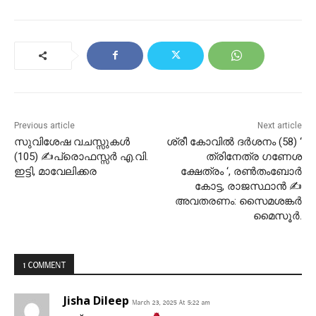
Previous article
Next article
സുവിശേഷ വചസ്സുകൾ
ശ്രീ കോവിൽ ദർശനം (58) ‘
(105) ✍പ്രൊഫസ്സർ എ.വി.
ത്രിനേത്ര ഗണേശ
ഇട്ടി, മാവേലിക്കര
ക്ഷേത്രം ‘, രൺതംബോർ
കോട്ട, രാജസ്ഥാൻ ✍
അവതരണം: സൈമശങ്കർ
മൈസൂർ.
1 COMMENT
Jisha Dileep
March 23, 2025 At 5:22 am