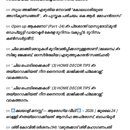
സുധ അജിത്ത് എഴുതിയ നോവൽ “കോലധാരിയുടെ
on
അഗ്നികുണ്ഡങ്ങള്‍” , ✍ പുസ്തക പരിചയം: കെ ആർ. മോഹൻദാസ്
Open up ആകണോ? (Part -24) ✍ പ്രശാന്ത് വാസുദേവ് (മുൻ
on
ഡെപ്യൂട്ടി ഡയറക്ടർ കേരള ടൂറിസം വകുപ്പ് & ടൂറിസം
കൺസൾട്ടൻ്റ്).
ചില മടങ്ങിവരവുകൾ മുറിവേൽപ്പിക്കാനുള്ളതാണ്! (ലേഖനം) ✍️
on
സിജു ജേക്കബ്, ഓസ്‌ട്രേലിയ (എഴുത്തുകാരൻ/സഞ്ചാരി)
‘ ചില പൊടിക്കൈകൾ ‘ (3) HOME DECOR TIPS ✍
on
തയ്യാറാക്കിയത്: റീന നൈനാൻ, മാജിക്കൽ ഫ്ലേവേഴ്സ്,
വാകത്താനം
‘ ചില പൊടിക്കൈകൾ ‘ (3) HOME DECOR TIPS ✍
on
തയ്യാറാക്കിയത്: റീന നൈനാൻ, മാജിക്കൽ ഫ്ലേവേഴ്സ്,
വാകത്താനം
മലയാളി മനസ്സ് — ആരോഗ്യ വീഥി
– 2026 | ജൂലൈ 24 |
on
വെള്ളി ✍
തയ്യാറാക്കിയത്: ആസിഫ അഫ്രോസ്, ബാംഗ്ലൂർ
ശ്രീ കോവിൽ ദർശനം (94) ‘വഴുതക്കാട് ശ്രീ മഹാഗണപതി
on