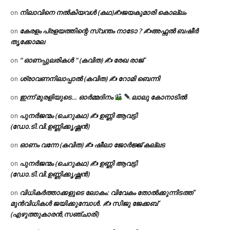
നിലാവിനെ നൽകിയവൾ (കഥ)✍ജയകുമാരി കൊല്ലം
on
കേരളം പ്രളയത്തിന്റെ സ്വന്തം നാടോ ? ✍️അഫ്സൽ ബഷീർ
on
തൃക്കോമല
” ഓണപ്പുലരികൾ ” (കവിത) ✍ രേഖ രാജ്
on
ശ്രാവണനിലാപ്പാൽ (കവിത) ✍ റോമി ബെന്നി
on
ഇന്ന് മുരളിയുടെ… ഓർമ്മദിനം
ലാലു കോനാടിൽ
on
പുനർജന്മം (ചെറുകഥ) ✍ ഉണ്ണി ആവട്ടി
on
(ഡോ.ടി.വി.ഉണ്ണിക്കൃഷ്ണൻ)
ഓണം വന്നേ (കവിത) ✍ ഷീലാ ജോർജ്ജ് കല്ലട
on
പുനർജന്മം (ചെറുകഥ) ✍ ഉണ്ണി ആവട്ടി
on
(ഡോ.ടി.വി.ഉണ്ണിക്കൃഷ്ണൻ)
വിധികർത്താക്കളുടെ ലോകം: വിവേകം തോൽക്കുന്നിടത്ത്
on
മുൻവിധികൾ ജയിക്കുമ്പോൾ. ✍️ സിജു ജേക്കബ്
(എഴുത്തുകാരൻ,സഞ്ചാരി)