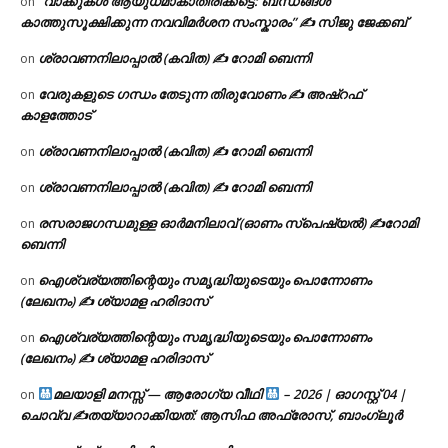
“വാക്കുകൾ ആയുധമാകാതിരിക്കട്ടെ: ബന്ധങ്ങൾ
on
കാത്തുസൂക്ഷിക്കുന്ന നവവിമർശന സംസ്കാരം” ✍️ സിജു ജേക്കബ്
ശ്രാവണനിലാപ്പാൽ (കവിത) ✍ റോമി ബെന്നി
on
വേരുകളുടെ ഗന്ധം തേടുന്ന തിരുവോണം ✍ അഷ്റഫ്
on
കാളത്തോട്
ശ്രാവണനിലാപ്പാൽ (കവിത) ✍ റോമി ബെന്നി
on
ശ്രാവണനിലാപ്പാൽ (കവിത) ✍ റോമി ബെന്നി
on
രസരാജഗന്ധമുള്ള ഓർമനിലാവ് (ഓണം സ്‌പെഷ്യൽ) ✍റോമി
on
ബെന്നി
ഐശ്വര്യത്തിന്റെയും സമൃദ്ധിയുടെയും പൊന്നോണം
on
(ലേഖനം) ✍ ശ്യാമള ഹരിദാസ്
ഐശ്വര്യത്തിന്റെയും സമൃദ്ധിയുടെയും പൊന്നോണം
on
(ലേഖനം) ✍ ശ്യാമള ഹരിദാസ്
മലയാളി മനസ്സ് — ആരോഗ്യ വീഥി
– 2026 | ഓഗസ്റ്റ് 04 |
on
ചൊവ്വ ✍
തയ്യാറാക്കിയത്: ആസിഫ അഫ്രോസ്, ബാംഗ്ലൂർ