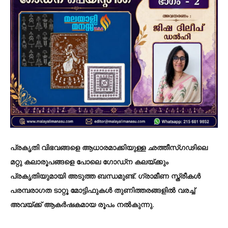
പ്രകൃതി വിഭവങ്ങളെ ആധാരമാക്കിയുള്ള ഛത്തീസ്ഗഢിലെ
മറ്റു കലാരൂപങ്ങളെ പോലെ ഗോഡ്ന കലയ്ക്കും
പ്രകൃതിയുമായി അടുത്ത ബന്ധമുണ്ട്. ഗ്രാമീണ സ്ത്രീകൾ
പരമ്പരാഗത ടാറ്റൂ മോട്ടിഫുകൾ തുണിത്തരങ്ങളിൽ വരച്ച്
അവയ്ക്ക് ആകർഷകമായ രൂപം നൽകുന്നു.