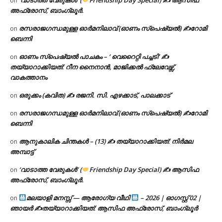
‘വാടാത്ത വേരുകൾ’ (
Friendship Day Special) ✍ ആസിഫ
on
അഫ്രോസ്, ബാംഗ്ലൂർ.
രസരാജഗന്ധമുള്ള ഓർമനിലാവ് (ഓണം സ്‌പെഷ്യൽ) ✍റോമി
on
ബെന്നി
ഓണം സ്പെഷ്യൽ പാചകം – ‘ വെറൈറ്റി പച്ചടി’ ✍
on
തയ്യാറാക്കിയത്: റീന നൈനാൻ, മാജിക്കൽ ഫ്ലേവേഴ്സ്,
വാകത്താനം
ഒരുക്കം (കവിത) ✍ രജനി. സി. എഴക്കാട്, പാലക്കാട്
on
രസരാജഗന്ധമുള്ള ഓർമനിലാവ് (ഓണം സ്‌പെഷ്യൽ) ✍റോമി
on
ബെന്നി
ആനുകാലിക ചിന്തകൾ – (13) ✍ തയ്യാറാക്കിയത്: നിർമല
on
അമ്പാട്ട്
‘വാടാത്ത വേരുകൾ’ (
Friendship Day Special) ✍ ആസിഫ
on
അഫ്രോസ്, ബാംഗ്ലൂർ.
മലയാളി മനസ്സ് — ആരോഗ്യ വീഥി
– 2026 | ഓഗസ്റ്റ് 02 |
on
ഞായർ ✍
തയ്യാറാക്കിയത്: ആസിഫ അഫ്രോസ്, ബാംഗ്ലൂർ