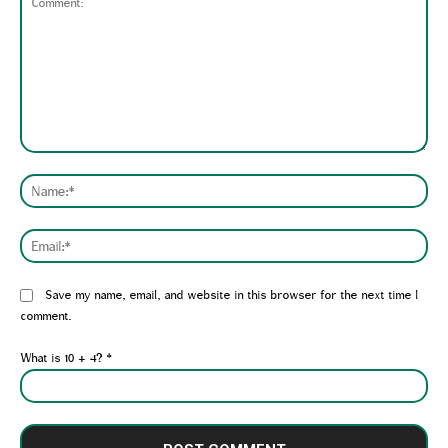
Comment:
Nam
Emai
Website:
Save my name, email, and website in this browser for the next time I
comment.
What is 10 + 4?
*