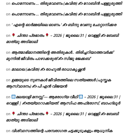
പൊന്നോണം … തിരുവോണം (കവിത) ✍ റോബിൻ പള്ളുരുത്തി
on
പൊന്നോണം … തിരുവോണം (കവിത) ✍ റോബിൻ പള്ളുരുത്തി
on
‘ എന്റെ ഓർമ്മയിലെ ഓണം ‘ ✍ ബിന്ദു വേണു ചോറ്റാനിക്കര
on
ചിന്താ പ്രഭാതം
– 2026 | ജൂലൈ 31 | വെള്ളി ✍
ബേബി
on
മാത്യു അടിമാലി
ആത്മാഭിമാനത്തിന്റെ അതിരുകൾ.. തിരിച്ചറിയാത്തവർക്ക്
on
മുന്നിൽ ജീവിതം പാഴാക്കരുത് ✍️ സിജു ജേക്കബ്
മാലാഖ (കവിത) ✍ രാഹുൽ രാധാകൃഷ്ണൻ
on
ഉമ്മയുടെ നുണകൾ ജീവിതത്തിലെ സത്യങ്ങൾ (പുസ്തക
on
ആസ്വാദനം) ✍ പി എൻ വിജയൻ
മലയാളി മനസ്സ് — ആരോഗ്യ വീഥി
– 2026 | ജൂലൈ 31 |
on
വെള്ളി | ✍
തയ്യാറാക്കിയത്: ആസിഫ അഫ്രോസ്, ബാംഗ്ലൂർ
ചിന്താ പ്രഭാതം
– 2026 | ജൂലൈ 31 | വെള്ളി ✍
ബേബി
on
മാത്യു അടിമാലി
വിശ്വാസത്തിന്റെ പരമ്പരാഗത ചട്ടക്കൂടുകളും ആധുനിക
on