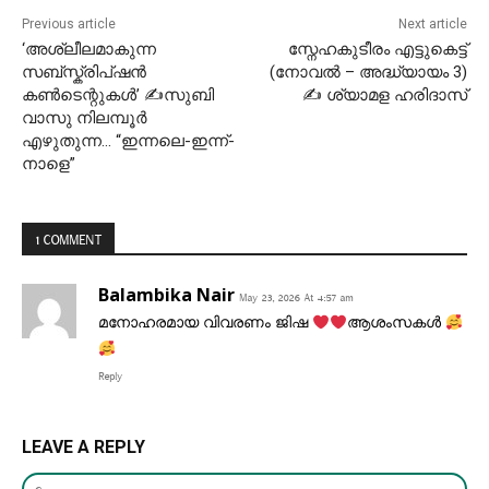
Previous article
Next article
‘അശ്ലീലമാകുന്ന
സ്നേഹകുടീരം എട്ടുകെട്ട്
സബ്സ്ക്രിപ്ഷൻ
(നോവൽ – ​അദ്ധ്യായം 3)
കൺടെന്റുകൾ’ ✍സുബി
✍ ശ്യാമള ഹരിദാസ്
വാസു നിലമ്പൂർ
എഴുതുന്ന… “ഇന്നലെ-ഇന്ന്-
നാളെ”
1 COMMENT
Balambika Nair
May 23, 2026 At 4:57 am
മനോഹരമായ വിവരണം ജിഷ
ആശംസകൾ
Reply
LEAVE A REPLY