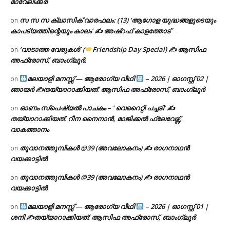
മാവേലിക്കര
സ സ സ ക്ലാസിക് വാരഫലം: (13) ‘ആഗോള യുദ്ധങ്ങളുടെയും
on
കാപട്യത്തിന്റെയും കാലം’ ✍ അഷ്റഫ് കാളത്തോട്
‘വാടാത്ത വേരുകൾ’ (
Friendship Day Special) ✍ ആസിഫ
on
അഫ്രോസ്, ബാംഗ്ലൂർ.
മലയാളി മനസ്സ് — ആരോഗ്യ വീഥി
– 2026 | ഓഗസ്റ്റ് 02 |
on
ഞായർ ✍
തയ്യാറാക്കിയത്: ആസിഫ അഫ്രോസ്, ബാംഗ്ലൂർ
ഓണം സ്പെഷ്യൽ പാചകം – ‘ വെറൈറ്റി പച്ചടി’ ✍
on
തയ്യാറാക്കിയത്: റീന നൈനാൻ, മാജിക്കൽ ഫ്ലേവേഴ്സ്,
വാകത്താനം
തൂവാനത്തുമ്പികൾ @39 (അവലോകനം) ✍ രാഗനാഥൻ
on
വയക്കാട്ടിൽ
തൂവാനത്തുമ്പികൾ @39 (അവലോകനം) ✍ രാഗനാഥൻ
on
വയക്കാട്ടിൽ
മലയാളി മനസ്സ് — ആരോഗ്യ വീഥി
– 2026 | ഓഗസ്റ്റ് 01 |
on
ശനി ✍
തയ്യാറാക്കിയത്: ആസിഫ അഫ്രോസ്, ബാംഗ്ലൂർ