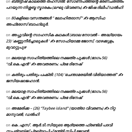
ബ്രിട്ടീഷ് കാലത്തെ തഹസിൽ: സോണിപത്തിന്റെ ഭരണചരിത്രം
on
പറയുന്ന നിശ്ശബ്ദ സ്മാരകം (ലഘു വിവരണം) ✍ ജിഷ ദിലീപ് ഡൽഹി
80കളിലെ വസന്തങ്ങൾ ” ലോഹിതദാസ് ” ✍ ആസിഫ
on
അഫ്രോസ് ബാംഗ്ലൂർ.
അപ്പുവിന്റെ സാഹസിക കഥകൾ (ബാല നോവൽ – അദ്ധ്യായം
on
23) ‘കണ്ണുനീർച്ചാലുകൾ ‘ ✍ സോഫിയാമ്മ ജോസ്, വാഴക്കുളം,
മുവാറ്റുപുഴ
മലയാള സാഹിത്യത്തിലെ നക്ഷത്ര പൂക്കൾ (ഭാഗം 56)
on
“വി.കെ.എൻ” ✍ അവതരണം: പ്രഭ ദിനേഷ്
കതിരും പതിരും പംക്തി: (104) ‘ചെന്താമരയിൽ വിരിയാത്തത് ‘ ✍
on
ജസിയഷാജഹാൻ.
മലയാള സാഹിത്യത്തിലെ നക്ഷത്ര പൂക്കൾ (ഭാഗം 56)
on
“വി.കെ.എൻ” ✍ അവതരണം: പ്രഭ ദിനേഷ്
അമേരിക്ക – (26) “Taybee island” (യാത്രാ വിവരണം) ✍ റിറ്റ
on
മാനുവൽ, ഡൽഹി
കെ .എസ് . ആർ.ടി.സിയുടെ ആദ്യത്തെ ഫ്രണ്ട്ലി പദവി
on
സപര്യയ്ക്ക് പ്രഖ്യാപിച്ച് മന്ത്രി സിപി ജോൺ