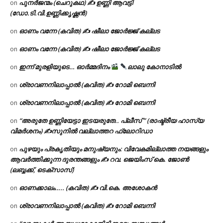
പുനർജന്മം (ചെറുകഥ) ✍ ഉണ്ണി ആവട്ടി
on
(ഡോ.ടി.വി.ഉണ്ണിക്കൃഷ്ണൻ)
ഓണം വന്നേ (കവിത) ✍ ഷീലാ ജോർജ്ജ് കല്ലട
on
ഓണം വന്നേ (കവിത) ✍ ഷീലാ ജോർജ്ജ് കല്ലട
on
ഇന്ന് മുരളിയുടെ… ഓർമ്മദിനം
ലാലു കോനാടിൽ
on
ശ്രാവണനിലാപ്പാൽ (കവിത) ✍ റോമി ബെന്നി
on
ശ്രാവണനിലാപ്പാൽ (കവിത) ✍ റോമി ബെന്നി
on
“അരുതേ ഉണ്ണിയേട്ടാ ഇടയരുതേ.. പ്ലീസ് ” (രാഷ്ട്രീയ ഹാസ്യ
on
വിമർശനം) ✍സുനിൽ വല്ലാത്തറ ഫ്ലോറിഡാ
പുഴയും പ്രകൃതിയും മനുഷ്യനും: വിവേകമില്ലാത്ത നയങ്ങളും
on
ആവർത്തിക്കുന്ന ദുരന്തങ്ങളും ✍ റവ. ജെയിംസ് കെ. ജോൺ
(ലബ്ബക്ക്, ടെക്സാസ്)
ഓണക്കാലം….. (കവിത) ✍ വി.കെ. അശോകൻ
on
ശ്രാവണനിലാപ്പാൽ (കവിത) ✍ റോമി ബെന്നി
on