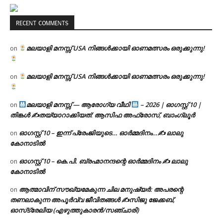
RECENT COMMENTS
മലയാളി മനസ്സ് USA നിങ്ങൾക്കായി ഓണമത്സരം ഒരുക്കുന്നു!
on
മലയാളി മനസ്സ് USA നിങ്ങൾക്കായി ഓണമത്സരം ഒരുക്കുന്നു!
on
മലയാളി മനസ്സ് — ആരോഗ്യ വീഥി
– 2026 | ഓഗസ്റ്റ് 10 |
on
തിങ്കൾ ✍
തയ്യാറാക്കിയത്: ആസിഫ അഫ്രോസ്, ബാംഗ്ലൂർ
ഓഗസ്റ്റ് 10 – ഇന്ന് പ്രേംജിയുടെ… ഓർമ്മദിനം…✍️ ലാലു
on
കോനാടിൽ
ഓഗസ്റ്റ് 10 – കെ.പി. ബ്രഹ്മാനന്ദന്റെ ഓർമ്മദിനം ✍️ ലാലു
on
കോനാടിൽ
ആത്മാവിന് സൗഖ്യമേകുന്ന ചില മനുഷ്യർ: അപരന്റെ
on
തണലാകുന്ന അപൂർവ്വ ജീവിതങ്ങൾ ✍️സിജു ജേക്കബ്,
ഓസ്‌ട്രേലിയ (എഴുത്തുകാരൻ/സഞ്ചാരി)