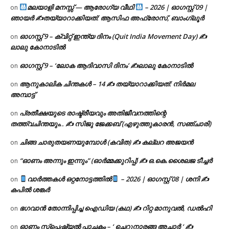
മലയാളി മനസ്സ് — ആരോഗ്യ വീഥി
– 2026 | ഓഗസ്റ്റ് 09 |
on
ഞായർ ✍
തയ്യാറാക്കിയത്: ആസിഫ അഫ്രോസ്, ബാംഗ്ലൂർ
ഓഗസ്റ്റ് 9 – ക്വിറ്റ് ഇന്ത്യ ദിനം (Quit India Movement Day) ✍
on
ലാലു കോനാടിൽ
ഓഗസ്റ്റ് 9 – ‘ലോക ആദിവാസി ദിനം’ ✍️ലാലു കോനാടിൽ
on
ആനുകാലിക ചിന്തകൾ – 14 ✍ തയ്യാറാക്കിയത്: നിർമല
on
അമ്പാട്ട്
പ്രതീക്ഷയുടെ രാഷ്ട്രീയവും അതിജീവനത്തിന്റെ
on
തത്ത്വചിന്തയും.. ✍️ സിജു ജേക്കബ് (എഴുത്തുകാരൻ, സഞ്ചാരി)
ചിങ്ങ ചാരുതയണയുമ്പോൾ (കവിത) ✍ കല്ലറ അജയൻ
on
“ഓണം അന്നും ഇന്നും” (ഓർമ്മക്കുറിപ്പ്) ✍ ഒ.കെ.ശൈലജ ടീച്ചർ
on
വാർത്തകൾ ഒറ്റനോട്ടത്തിൽ
– 2026 | ഓഗസ്റ്റ് 08 | ശനി ✍
on
കപിൽ ശങ്കർ
ഭഗവാൻ തോന്നിപ്പിച്ച ഐഡിയ (കഥ) ✍ റിറ്റ മാനുവൽ, ഡൽഹി
on
ഓണം സ്പെഷ്യൽ പാചകം – ‘ ചെറുനാരങ്ങ അച്ചാർ ‘ ✍
on