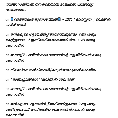
തയ്യാറാക്കിയത്: റീന നൈനാൻ, മാജിക്കൽ ഫ്ലേവേഴ്സ്,
വാകത്താനം
വാർത്തകൾ ഒറ്റനോട്ടത്തിൽ
– 2026 | ഓഗസ്റ്റ് 07 | വെള്ളി ✍
on
കപിൽ ശങ്കർ
തറികളുടെ ഹൃദയമിടിപ്പ് അറിഞ്ഞിട്ടുണ്ടോ..? ആ ശബ്ദം
on
കേട്ടിട്ടുണ്ടോ…? ഇന്ന് ദേശീയ കൈത്തറി ദിനം..!! ✍ ലാലു
കോനാടിൽ
ഓഗസ്റ്റ് 𝟕 – രവീന്ദ്രനാഥ ടാഗോറിന്റെ സ്മൃതിദിനം ✍ ലാലു
on
കോനാടിൽ
നിലാവിനെ നൽകിയവൾ (കഥ)✍ജയകുമാരി കൊല്ലം
on
” ഓണപ്പുലരികൾ ” (കവിത) ✍ രേഖ രാജ്
on
ഓഗസ്റ്റ് 𝟕 – രവീന്ദ്രനാഥ ടാഗോറിന്റെ സ്മൃതിദിനം ✍ ലാലു
on
കോനാടിൽ
തറികളുടെ ഹൃദയമിടിപ്പ് അറിഞ്ഞിട്ടുണ്ടോ..? ആ ശബ്ദം
on
കേട്ടിട്ടുണ്ടോ…? ഇന്ന് ദേശീയ കൈത്തറി ദിനം..!! ✍ ലാലു
കോനാടിൽ