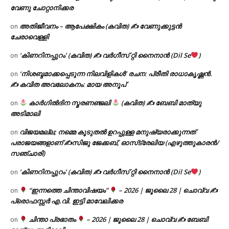
വേണു ചോറ്റാനിക്കര
അതിജീവനം – ആപേക്ഷികം (കവിത) ✍ വേണുക്കുട്ടൻ
on
ചേരാവെള്ളി
‘കിണറിനപ്പുറം’ (കവിത) ✍ വർഗീസ് റ്റി നൈനാൻ (Dil Se
)
on
‘നിശബ്ദമാക്കപ്പെടുന്ന നിലവിളികൾ’ രചന: പ്രീതി രാധാകൃഷ്ണൻ.
on
✍ കവിത അവലോകനം: മായ അനൂപ്
കാർഗിൽദിന സ്മരണഞ്ജലി
(കവിത) ✍ ബേബി മാത്യു
on
അടിമാലി
വിജയമല്ല; നമ്മെ കൂടുതൽ ഉറപ്പുള്ള മനുഷ്യരാക്കുന്നത്
on
പരാജയങ്ങളാണ് ✍️സിജു ജേക്കബ്, ഓസ്‌ട്രേലിയ (എഴുത്തുകാരൻ/
സഞ്ചാരി)
‘കിണറിനപ്പുറം’ (കവിത) ✍ വർഗീസ് റ്റി നൈനാൻ (Dil Se
)
on
“ഇന്നത്തെ ചിന്താവിഷയം”
– 2026 | ജൂലൈ 28 | ചൊവ്വ ✍
on
പ്രൊഫസ്സർ എ.വി. ഇട്ടി മാവേലിക്കര
ചിന്താ പ്രഭാതം
– 2026 | ജൂലൈ 28 | ചൊവ്വ ✍
ബേബി
on