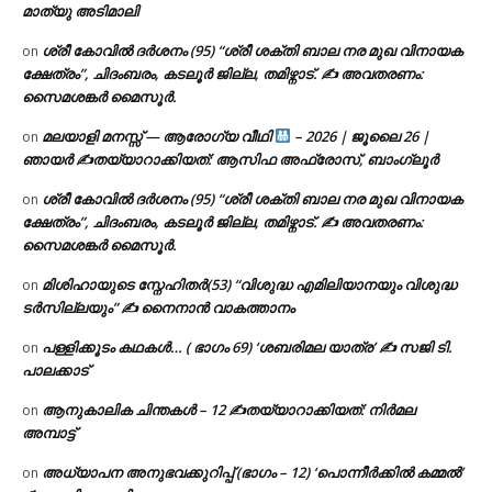
മാത്യു അടിമാലി
ശ്രീ കോവിൽ ദർശനം (95) “ശ്രീ ശക്തി ബാല നര മുഖ വിനായക
on
ക്ഷേത്രം”, ചിദംബരം, കടലൂർ ജില്ല, തമിഴ്നാട്. ✍ അവതരണം:
സൈമശങ്കർ മൈസൂർ.
മലയാളി മനസ്സ് — ആരോഗ്യ വീഥി
– 2026 | ജൂലൈ 26 |
on
ഞായർ ✍
തയ്യാറാക്കിയത്: ആസിഫ അഫ്രോസ്, ബാംഗ്ലൂർ
ശ്രീ കോവിൽ ദർശനം (95) “ശ്രീ ശക്തി ബാല നര മുഖ വിനായക
on
ക്ഷേത്രം”, ചിദംബരം, കടലൂർ ജില്ല, തമിഴ്നാട്. ✍ അവതരണം:
സൈമശങ്കർ മൈസൂർ.
മിശിഹായുടെ സ്നേഹിതർ(53) “വിശുദ്ധ എമിലിയാനയും വിശുദ്ധ
on
ടര്‍സില്ലയും” ✍ നൈനാൻ വാകത്താനം
പള്ളിക്കൂടം കഥകൾ… ( ഭാഗം 69) ‘ശബരിമല യാത്ര’ ✍ സജി ടി.
on
പാലക്കാട്
ആനുകാലിക ചിന്തകൾ – 12 ✍തയ്യാറാക്കിയത്: നിർമല
on
അമ്പാട്ട്
അധ്യാപന അനുഭവക്കുറിപ്പ് (ഭാഗം – 12) ‘പൊന്നീർക്കിൽ കമ്മൽ’
on