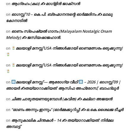
ആഗ്രഹം (കഥ) ✍ മാഗ്ളിൻ ജാക്സൻ
on
ഓഗസ്റ്റ് 10 – കെ.പി. ബ്രഹ്മാനന്ദന്റെ ഓർമ്മദിനം ✍️ ലാലു
on
കോനാടിൽ
ഓണം സ്പെഷ്യൽ ഗാനം (Malayalam Nostalgic Onam
on
Melody) ✍ ജസിയഷാജഹാൻ.
മലയാളി മനസ്സ് USA നിങ്ങൾക്കായി ഓണമത്സരം ഒരുക്കുന്നു!
on
മലയാളി മനസ്സ് USA നിങ്ങൾക്കായി ഓണമത്സരം ഒരുക്കുന്നു!
on
മലയാളി മനസ്സ് — ആരോഗ്യ വീഥി
– 2026 | ഓഗസ്റ്റ് 09 |
on
ഞായർ ✍
തയ്യാറാക്കിയത്: ആസിഫ അഫ്രോസ്, ബാംഗ്ലൂർ
ചിങ്ങ ചാരുതയണയുമ്പോൾ (കവിത) ✍ കല്ലറ അജയൻ
on
“ഓണം അന്നും ഇന്നും” (ഓർമ്മക്കുറിപ്പ്) ✍ ഒ.കെ.ശൈലജ ടീച്ചർ
on
ആനുകാലിക ചിന്തകൾ – 14 ✍ തയ്യാറാക്കിയത്: നിർമല
on
അമ്പാട്ട്