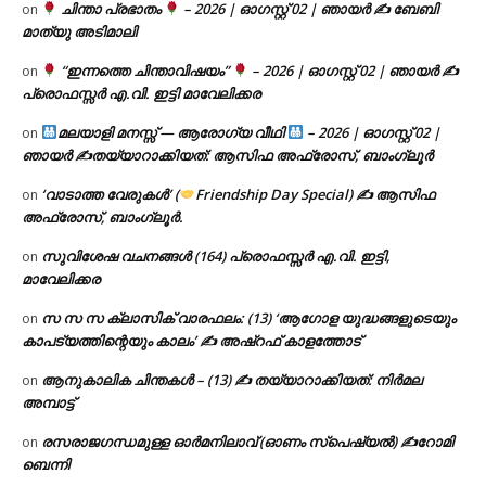
ചിന്താ പ്രഭാതം
– 2026 | ഓഗസ്റ്റ് 02 | ഞായർ ✍
ബേബി
on
മാത്യു അടിമാലി
“ഇന്നത്തെ ചിന്താവിഷയം”
– 2026 | ഓഗസ്റ്റ് 02 | ഞായർ ✍
on
പ്രൊഫസ്സർ എ.വി. ഇട്ടി മാവേലിക്കര
മലയാളി മനസ്സ് — ആരോഗ്യ വീഥി
– 2026 | ഓഗസ്റ്റ് 02 |
on
ഞായർ ✍
തയ്യാറാക്കിയത്: ആസിഫ അഫ്രോസ്, ബാംഗ്ലൂർ
‘വാടാത്ത വേരുകൾ’ (
Friendship Day Special) ✍ ആസിഫ
on
അഫ്രോസ്, ബാംഗ്ലൂർ.
സുവിശേഷ വചനങ്ങൾ (164) പ്രൊഫസ്സർ എ.വി. ഇട്ടി,
on
മാവേലിക്കര
സ സ സ ക്ലാസിക് വാരഫലം: (13) ‘ആഗോള യുദ്ധങ്ങളുടെയും
on
കാപട്യത്തിന്റെയും കാലം’ ✍ അഷ്റഫ് കാളത്തോട്
ആനുകാലിക ചിന്തകൾ – (13) ✍ തയ്യാറാക്കിയത്: നിർമല
on
അമ്പാട്ട്
രസരാജഗന്ധമുള്ള ഓർമനിലാവ് (ഓണം സ്‌പെഷ്യൽ) ✍റോമി
on
ബെന്നി