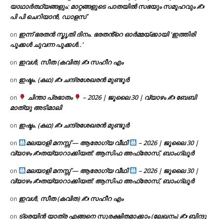
യാഥാർത്ഥ്യങ്ങളും: മാറ്റങ്ങളുടെ പാതയിൽ സഭയും സമൂഹവും ✍
പി പി ചെറിയാൻ, ഡാളസ്
ഇന്ന് ഭരതൻ സ്മൃതി ദിനം. ഭരതൻ്റെ ഓർമ്മയ്ക്കായി ‘ഇത്തിരി
on
പൂക്കൾ ചുവന്ന പൂക്കൾ..’
ഇവൾ, സീത (കവിത) ✍ സഹീറ എം
on
ഇഷ്ടം. (കഥ) ✍ ചന്ദ്രശേഖരൻ മുണ്ടൂർ
on
ചിന്താ പ്രഭാതം
– 2026 | ജൂലൈ 30 | വ്യാഴം ✍
ബേബി
on
മാത്യു അടിമാലി
ഇഷ്ടം. (കഥ) ✍ ചന്ദ്രശേഖരൻ മുണ്ടൂർ
on
മലയാളി മനസ്സ് — ആരോഗ്യ വീഥി
– 2026 | ജൂലൈ 30 |
on
വ്യാഴം ✍
തയ്യാറാക്കിയത്: ആസിഫ അഫ്രോസ്, ബാംഗ്ലൂർ
മലയാളി മനസ്സ് — ആരോഗ്യ വീഥി
– 2026 | ജൂലൈ 30 |
on
വ്യാഴം ✍
തയ്യാറാക്കിയത്: ആസിഫ അഫ്രോസ്, ബാംഗ്ലൂർ
ഇവൾ, സീത (കവിത) ✍ സഹീറ എം
on
ട്രെയിൻ യാത്ര എങ്ങനെ സുരക്ഷിതമാക്കാം (ലേഖനം) ✍ ബിന്ദു
on