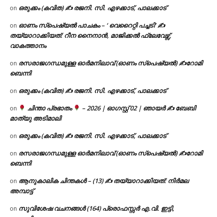
ഒരുക്കം (കവിത) ✍ രജനി. സി. എഴക്കാട്, പാലക്കാട്
on
ഓണം സ്പെഷ്യൽ പാചകം – ‘ വെറൈറ്റി പച്ചടി’ ✍
on
തയ്യാറാക്കിയത്: റീന നൈനാൻ, മാജിക്കൽ ഫ്ലേവേഴ്സ്,
വാകത്താനം
രസരാജഗന്ധമുള്ള ഓർമനിലാവ് (ഓണം സ്‌പെഷ്യൽ) ✍റോമി
on
ബെന്നി
ഒരുക്കം (കവിത) ✍ രജനി. സി. എഴക്കാട്, പാലക്കാട്
on
ചിന്താ പ്രഭാതം
– 2026 | ഓഗസ്റ്റ് 02 | ഞായർ ✍
ബേബി
on
മാത്യു അടിമാലി
ഒരുക്കം (കവിത) ✍ രജനി. സി. എഴക്കാട്, പാലക്കാട്
on
രസരാജഗന്ധമുള്ള ഓർമനിലാവ് (ഓണം സ്‌പെഷ്യൽ) ✍റോമി
on
ബെന്നി
ആനുകാലിക ചിന്തകൾ – (13) ✍ തയ്യാറാക്കിയത്: നിർമല
on
അമ്പാട്ട്
സുവിശേഷ വചനങ്ങൾ (164) പ്രൊഫസ്സർ എ.വി. ഇട്ടി,
on