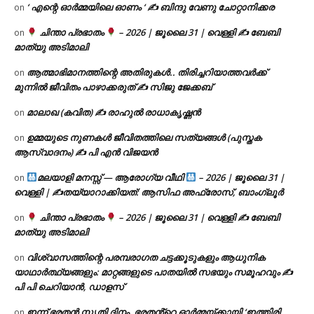
‘ എന്റെ ഓർമ്മയിലെ ഓണം ‘ ✍ ബിന്ദു വേണു ചോറ്റാനിക്കര
on
ചിന്താ പ്രഭാതം
– 2026 | ജൂലൈ 31 | വെള്ളി ✍
ബേബി
on
മാത്യു അടിമാലി
ആത്മാഭിമാനത്തിന്റെ അതിരുകൾ.. തിരിച്ചറിയാത്തവർക്ക്
on
മുന്നിൽ ജീവിതം പാഴാക്കരുത് ✍️ സിജു ജേക്കബ്
മാലാഖ (കവിത) ✍ രാഹുൽ രാധാകൃഷ്ണൻ
on
ഉമ്മയുടെ നുണകൾ ജീവിതത്തിലെ സത്യങ്ങൾ (പുസ്തക
on
ആസ്വാദനം) ✍ പി എൻ വിജയൻ
മലയാളി മനസ്സ് — ആരോഗ്യ വീഥി
– 2026 | ജൂലൈ 31 |
on
വെള്ളി | ✍
തയ്യാറാക്കിയത്: ആസിഫ അഫ്രോസ്, ബാംഗ്ലൂർ
ചിന്താ പ്രഭാതം
– 2026 | ജൂലൈ 31 | വെള്ളി ✍
ബേബി
on
മാത്യു അടിമാലി
വിശ്വാസത്തിന്റെ പരമ്പരാഗത ചട്ടക്കൂടുകളും ആധുനിക
on
യാഥാർത്ഥ്യങ്ങളും: മാറ്റങ്ങളുടെ പാതയിൽ സഭയും സമൂഹവും ✍
പി പി ചെറിയാൻ, ഡാളസ്
ഇന്ന് ഭരതൻ സ്മൃതി ദിനം. ഭരതൻ്റെ ഓർമ്മയ്ക്കായി ‘ഇത്തിരി
on