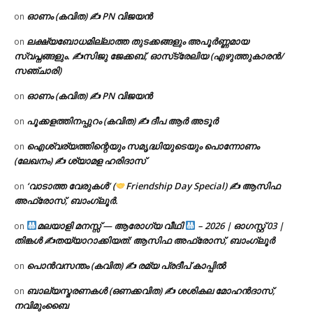
ഓണം (കവിത) ✍ PN വിജയൻ
on
ലക്ഷ്യബോധമില്ലാത്ത തുടക്കങ്ങളും അപൂർണ്ണമായ
on
സ്വപ്നങ്ങളും. ✍️സിജു ജേക്കബ്, ഓസ്‌ട്രേലിയ (എഴുത്തുകാരൻ/
സഞ്ചാരി)
ഓണം (കവിത) ✍ PN വിജയൻ
on
പൂക്കളത്തിനപ്പുറം (കവിത) ✍ ദീപ ആർ അടൂർ
on
ഐശ്വര്യത്തിന്റെയും സമൃദ്ധിയുടെയും പൊന്നോണം
on
(ലേഖനം) ✍ ശ്യാമള ഹരിദാസ്
‘വാടാത്ത വേരുകൾ’ (
Friendship Day Special) ✍ ആസിഫ
on
അഫ്രോസ്, ബാംഗ്ലൂർ.
മലയാളി മനസ്സ് — ആരോഗ്യ വീഥി
– 2026 | ഓഗസ്റ്റ് 03 |
on
തിങ്കൾ ✍
തയ്യാറാക്കിയത്: ആസിഫ അഫ്രോസ്, ബാംഗ്ലൂർ
പൊൻവസന്തം (കവിത) ✍ രമ്യ പ്രദീപ് കാപ്പിൽ
on
ബാല്യസ്മരണകൾ (ഒണക്കവിത) ✍ ശശികല മോഹൻദാസ്,
on
നവിമുംബൈ