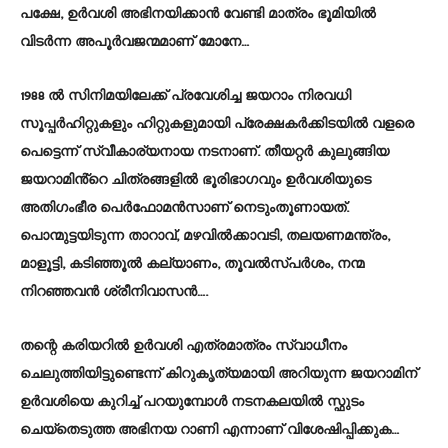
പക്ഷേ, ഉർവശി അഭിനയിക്കാൻ വേണ്ടി മാത്രം ഭൂമിയിൽ
വിടർന്ന അപൂർവജന്മമാണ് മോനേ…
1988 ൽ സിനിമയിലേക്ക് പ്രവേശിച്ച ജയറാം നിരവധി
സൂപ്പർഹിറ്റുകളും ഹിറ്റുകളുമായി പ്രേക്ഷകർക്കിടയിൽ വളരെ
പെട്ടെന്ന് സ്വീകാര്യനായ നടനാണ്. തീയറ്റർ കുലുങ്ങിയ
ജയറാമിൻ്റെ ചിത്രങ്ങളിൽ ഭൂരിഭാഗവും ഉർവശിയുടെ
അതിഗംഭീര പെർഫോമൻസാണ് നെടുംതൂണായത്.
പൊന്മുട്ടയിടുന്ന താറാവ്, മഴവിൽക്കാവടി, തലയണമന്ത്രം,
മാളൂട്ടി, കടിഞ്ഞൂൽ കല്യാണം, തൂവൽസ്പർശം, നന്മ
നിറഞ്ഞവൻ ശ്രീനിവാസൻ….
തന്റെ കരിയറിൽ ഉർവശി എത്രമാത്രം സ്വാധീനം
ചെലുത്തിയിട്ടുണ്ടെന്ന് കിറുകൃത്യമായി അറിയുന്ന ജയറാമിന്
ഉർവശിയെ കുറിച്ച് പറയുമ്പോൾ നടനകലയിൽ സ്ഫുടം
ചെയ്തെടുത്ത അഭിനയ റാണി എന്നാണ് വിശേഷിപ്പിക്കുക…