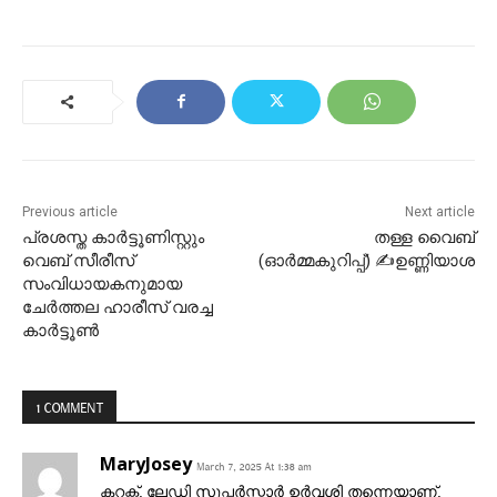
Previous article
Next article
പ്രശസ്ത കാർട്ടൂണിസ്റ്റും
തള്ള വൈബ്
വെബ് സീരീസ്
(ഓർമ്മകുറിപ്പ്) ✍ഉണ്ണിയാശ
സംവിധായകനുമായ
ചേർത്തല ഹാരീസ് വരച്ച
കാർട്ടൂൺ
1 COMMENT
MaryJosey
March 7, 2025 At 1:38 am
കറക്റ്റ്. ലേഡി സൂപ്പർസ്റ്റാർ ഉർവശി തന്നെയാണ്.