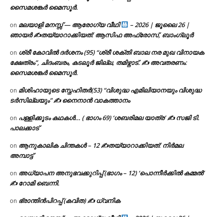
സൈമശങ്കർ മൈസൂർ.
മലയാളി മനസ്സ് — ആരോഗ്യ വീഥി
– 2026 | ജൂലൈ 26 |
on
ഞായർ ✍
തയ്യാറാക്കിയത്: ആസിഫ അഫ്രോസ്, ബാംഗ്ലൂർ
ശ്രീ കോവിൽ ദർശനം (95) “ശ്രീ ശക്തി ബാല നര മുഖ വിനായക
on
ക്ഷേത്രം”, ചിദംബരം, കടലൂർ ജില്ല, തമിഴ്നാട്. ✍ അവതരണം:
സൈമശങ്കർ മൈസൂർ.
മിശിഹായുടെ സ്നേഹിതർ(53) “വിശുദ്ധ എമിലിയാനയും വിശുദ്ധ
on
ടര്‍സില്ലയും” ✍ നൈനാൻ വാകത്താനം
പള്ളിക്കൂടം കഥകൾ… ( ഭാഗം 69) ‘ശബരിമല യാത്ര’ ✍ സജി ടി.
on
പാലക്കാട്
ആനുകാലിക ചിന്തകൾ – 12 ✍തയ്യാറാക്കിയത്: നിർമല
on
അമ്പാട്ട്
അധ്യാപന അനുഭവക്കുറിപ്പ് (ഭാഗം – 12) ‘പൊന്നീർക്കിൽ കമ്മൽ’
on
✍ റോമി ബെന്നി.
ഭ്രാന്തിൻപിറപ്പ് (കവിത) ✍ ധ്വനിക
on