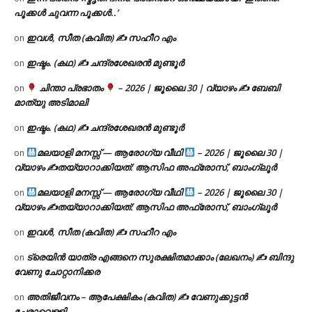
പൂക്കൾ ചുവന്ന പൂക്കൾ..’
ഇവൾ, സീത (കവിത) ✍ സഹീറ എം
on
ഇഷ്ടം. (കഥ) ✍ ചന്ദ്രശേഖരൻ മുണ്ടൂർ
on
ചിന്താ പ്രഭാതം
– 2026 | ജൂലൈ 30 | വ്യാഴം ✍
ബേബി
on
മാത്യു അടിമാലി
ഇഷ്ടം. (കഥ) ✍ ചന്ദ്രശേഖരൻ മുണ്ടൂർ
on
മലയാളി മനസ്സ് — ആരോഗ്യ വീഥി
– 2026 | ജൂലൈ 30 |
on
വ്യാഴം ✍
തയ്യാറാക്കിയത്: ആസിഫ അഫ്രോസ്, ബാംഗ്ലൂർ
മലയാളി മനസ്സ് — ആരോഗ്യ വീഥി
– 2026 | ജൂലൈ 30 |
on
വ്യാഴം ✍
തയ്യാറാക്കിയത്: ആസിഫ അഫ്രോസ്, ബാംഗ്ലൂർ
ഇവൾ, സീത (കവിത) ✍ സഹീറ എം
on
ട്രെയിൻ യാത്ര എങ്ങനെ സുരക്ഷിതമാക്കാം (ലേഖനം) ✍ ബിന്ദു
on
വേണു ചോറ്റാനിക്കര
അതിജീവനം – ആപേക്ഷികം (കവിത) ✍ വേണുക്കുട്ടൻ
on
ചേരാവെള്ളി