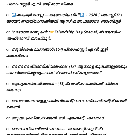
പ്രൊഫസ്സർ എ.വി. ഇട്ടി മാവേലിക്കര
മലയാളി മനസ്സ് — ആരോഗ്യ വീഥി
– 2026 | ഓഗസ്റ്റ് 02 |
on
ഞായർ ✍
തയ്യാറാക്കിയത്: ആസിഫ അഫ്രോസ്, ബാംഗ്ലൂർ
‘വാടാത്ത വേരുകൾ’ (
Friendship Day Special) ✍ ആസിഫ
on
അഫ്രോസ്, ബാംഗ്ലൂർ.
സുവിശേഷ വചനങ്ങൾ (164) പ്രൊഫസ്സർ എ.വി. ഇട്ടി,
on
മാവേലിക്കര
സ സ സ ക്ലാസിക് വാരഫലം: (13) ‘ആഗോള യുദ്ധങ്ങളുടെയും
on
കാപട്യത്തിന്റെയും കാലം’ ✍ അഷ്റഫ് കാളത്തോട്
ആനുകാലിക ചിന്തകൾ – (13) ✍ തയ്യാറാക്കിയത്: നിർമല
on
അമ്പാട്ട്
രസരാജഗന്ധമുള്ള ഓർമനിലാവ് (ഓണം സ്‌പെഷ്യൽ) ✍റോമി
on
ബെന്നി
ഒരുക്കം (കവിത) ✍ രജനി. സി. എഴക്കാട്, പാലക്കാട്
on
ഓണം സ്പെഷ്യൽ പാചകം – ‘ വെറൈറ്റി പച്ചടി’ ✍
on
തയ്യാറാക്കിയത്: റീന നൈനാൻ, മാജിക്കൽ ഫ്ലേവേഴ്സ്,