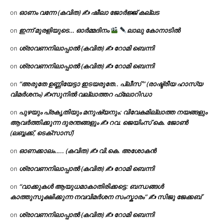
ഓണം വന്നേ (കവിത) ✍ ഷീലാ ജോർജ്ജ് കല്ലട
on
ഇന്ന് മുരളിയുടെ… ഓർമ്മദിനം
ലാലു കോനാടിൽ
on
ശ്രാവണനിലാപ്പാൽ (കവിത) ✍ റോമി ബെന്നി
on
ശ്രാവണനിലാപ്പാൽ (കവിത) ✍ റോമി ബെന്നി
on
“അരുതേ ഉണ്ണിയേട്ടാ ഇടയരുതേ.. പ്ലീസ് ” (രാഷ്ട്രീയ ഹാസ്യ
on
വിമർശനം) ✍സുനിൽ വല്ലാത്തറ ഫ്ലോറിഡാ
പുഴയും പ്രകൃതിയും മനുഷ്യനും: വിവേകമില്ലാത്ത നയങ്ങളും
on
ആവർത്തിക്കുന്ന ദുരന്തങ്ങളും ✍ റവ. ജെയിംസ് കെ. ജോൺ
(ലബ്ബക്ക്, ടെക്സാസ്)
ഓണക്കാലം….. (കവിത) ✍ വി.കെ. അശോകൻ
on
ശ്രാവണനിലാപ്പാൽ (കവിത) ✍ റോമി ബെന്നി
on
“വാക്കുകൾ ആയുധമാകാതിരിക്കട്ടെ: ബന്ധങ്ങൾ
on
കാത്തുസൂക്ഷിക്കുന്ന നവവിമർശന സംസ്കാരം” ✍️ സിജു ജേക്കബ്
ശ്രാവണനിലാപ്പാൽ (കവിത) ✍ റോമി ബെന്നി
on