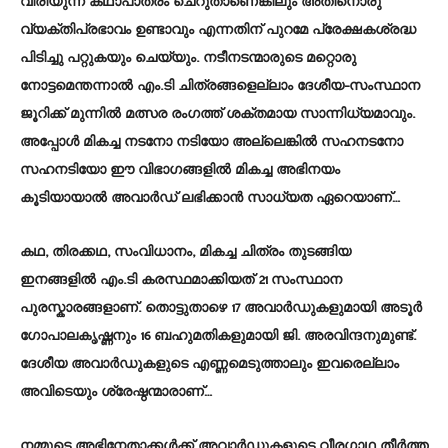
വിരിയുന്ന കഥാപാത്രം ചെറുതാണെങ്കിലും അതിനൊരു
വ്യക്തിപ്രഭാവം ഉണ്ടാവും എന്നതിന് പുറമേ പ്രേക്ഷകശ്രദ്ധ
പിടിച്ചു പറ്റുകയും ചെയ്യും. നടീനടന്മാരുടെ മറ്റൊരു
നോട്ടമെന്തന്നാൽ എം.ടി ചിത്രങ്ങളെല്ലാം ദേശീയ-സംസ്ഥാന
ജൂറിക്ക് മുന്നിൽ മത്സര രംഗത്ത് ശക്തമായ സാന്നിധ്യമാവും.
അപ്പോൾ മികച്ച നടനോ നടിയോ അല്ലെങ്കിൽ സഹനടനോ
സഹനടിയോ ഈ വിഭാഗങ്ങളിൽ മികച്ച അഭിനയം
കൂടിയായാൽ അവാർഡ് ലഭിക്കാൻ സാധ്യത ഏറെയാണ്…
കഥ, തിരക്കഥ, സംവിധാനം, മികച്ച ചിത്രം തുടങ്ങിയ
ഇനങ്ങളിൽ എം.ടി കരസ്ഥമാക്കിയത് 21 സംസ്ഥാന
പുരസ്കാരങ്ങളാണ്. തൊട്ടുതാഴെ 17 അവാർഡുകളുമായി അടൂർ
ഗോപാലകൃഷ്ണനും 16 ബഹുമതികളുമായി ജി. അരവിന്ദനുമുണ്ട്.
ദേശീയ അവാർഡുകളുടെ എണ്ണമെടുത്താലും ഇവരെല്ലാം
അവിടെയും ശ്രേഷ്ഠന്മാരാണ്…
നമ്മുടെ അഭിനേതാക്കൾക്ക് അവാർഡുകളുടെ വീരഗാഥ തീർത്ത