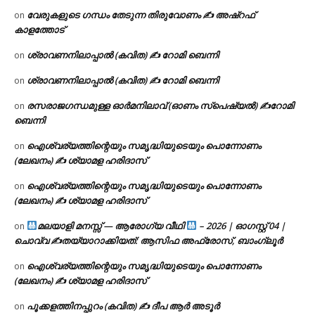
വേരുകളുടെ ഗന്ധം തേടുന്ന തിരുവോണം ✍ അഷ്റഫ്
on
കാളത്തോട്
ശ്രാവണനിലാപ്പാൽ (കവിത) ✍ റോമി ബെന്നി
on
ശ്രാവണനിലാപ്പാൽ (കവിത) ✍ റോമി ബെന്നി
on
രസരാജഗന്ധമുള്ള ഓർമനിലാവ് (ഓണം സ്‌പെഷ്യൽ) ✍റോമി
on
ബെന്നി
ഐശ്വര്യത്തിന്റെയും സമൃദ്ധിയുടെയും പൊന്നോണം
on
(ലേഖനം) ✍ ശ്യാമള ഹരിദാസ്
ഐശ്വര്യത്തിന്റെയും സമൃദ്ധിയുടെയും പൊന്നോണം
on
(ലേഖനം) ✍ ശ്യാമള ഹരിദാസ്
മലയാളി മനസ്സ് — ആരോഗ്യ വീഥി
– 2026 | ഓഗസ്റ്റ് 04 |
on
ചൊവ്വ ✍
തയ്യാറാക്കിയത്: ആസിഫ അഫ്രോസ്, ബാംഗ്ലൂർ
ഐശ്വര്യത്തിന്റെയും സമൃദ്ധിയുടെയും പൊന്നോണം
on
(ലേഖനം) ✍ ശ്യാമള ഹരിദാസ്
പൂക്കളത്തിനപ്പുറം (കവിത) ✍ ദീപ ആർ അടൂർ
on