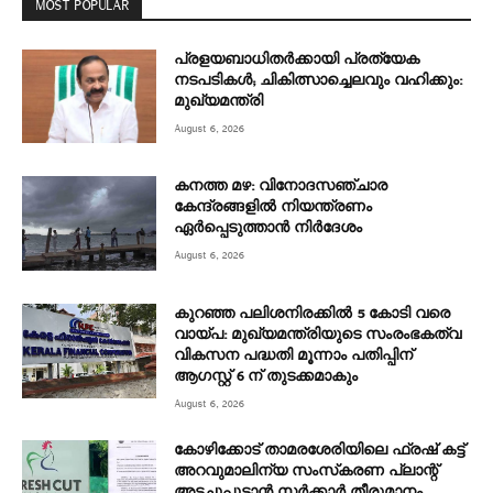
MOST POPULAR
പ്രളയബാധിതർക്കായി പ്രത്യേക
നടപടികൾ; ചികിത്സാച്ചെലവും വഹിക്കും:
മുഖ്യമന്ത്രി
August 6, 2026
കനത്ത മഴ: വിനോദസഞ്ചാര
കേന്ദ്രങ്ങളിൽ നിയന്ത്രണം
ഏർപ്പെടുത്താൻ നിർദേശം
August 6, 2026
കുറഞ്ഞ പലിശനിരക്കിൽ 5 കോടി വരെ
വായ്പ: മുഖ്യമന്ത്രിയുടെ സംരംഭകത്വ
വികസന പദ്ധതി മൂന്നാം പതിപ്പിന്
ആഗസ്റ്റ് 6 ന് തുടക്കമാകും
August 6, 2026
കോഴിക്കോട് താമരശേരിയിലെ ഫ്രഷ് കട്ട്
അറവുമാലിന്യ സംസ്‌കരണ പ്ലാന്റ്
അടച്ചുപൂട്ടാന്‍ സര്‍ക്കാര്‍ തീരുമാനം