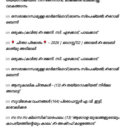
വാകത്താനം
രസരാജഗന്ധമുള്ള ഓർമനിലാവ് (ഓണം സ്‌പെഷ്യൽ) ✍റോമി
on
ബെന്നി
ഒരുക്കം (കവിത) ✍ രജനി. സി. എഴക്കാട്, പാലക്കാട്
on
ചിന്താ പ്രഭാതം
– 2026 | ഓഗസ്റ്റ് 02 | ഞായർ ✍
ബേബി
on
മാത്യു അടിമാലി
ഒരുക്കം (കവിത) ✍ രജനി. സി. എഴക്കാട്, പാലക്കാട്
on
രസരാജഗന്ധമുള്ള ഓർമനിലാവ് (ഓണം സ്‌പെഷ്യൽ) ✍റോമി
on
ബെന്നി
ആനുകാലിക ചിന്തകൾ – (13) ✍ തയ്യാറാക്കിയത്: നിർമല
on
അമ്പാട്ട്
സുവിശേഷ വചനങ്ങൾ (164) പ്രൊഫസ്സർ എ.വി. ഇട്ടി,
on
മാവേലിക്കര
സ സ സ ക്ലാസിക് വാരഫലം: (13) ‘ആഗോള യുദ്ധങ്ങളുടെയും
on
കാപട്യത്തിന്റെയും കാലം’ ✍ അഷ്റഫ് കാളത്തോട്