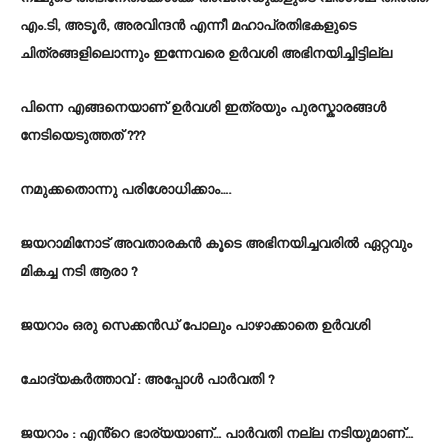
എം.ടി, അടൂർ, അരവിന്ദൻ എന്നീ മഹാപ്രതിഭകളുടെ
ചിത്രങ്ങളിലൊന്നും ഇന്നേവരെ ഉർവശി അഭിനയിച്ചിട്ടില്ല
പിന്നെ എങ്ങനെയാണ് ഉർവശി ഇത്രയും പുരസ്കാരങ്ങൾ
നേടിയെടുത്തത് ???
നമുക്കതൊന്നു പരിശോധിക്കാം….
ജയറാമിനോട് അവതാരകൻ കൂടെ അഭിനയിച്ചവരിൽ ഏറ്റവും
മികച്ച നടി ആരാ ?
ജയറാം ഒരു സെക്കൻഡ് പോലും പാഴാക്കാതെ ഉർവശി
ചോദ്യകർത്താവ് : അപ്പോൾ പാർവതി ?
ജയറാം : എൻ്റെ ഭാര്യയാണ്… പാർവതി നല്ല നടിയുമാണ്…