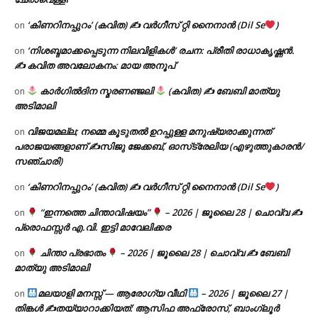
‘കിണറിനപ്പുറം’ (കവിത) ✍ വർഗീസ് റ്റി നൈനാൻ (Dil Se
)
on
‘നിശബ്ദമാക്കപ്പെടുന്ന നിലവിളികൾ’ രചന: പ്രീതി രാധാകൃഷ്ണൻ.
on
✍ കവിത അവലോകനം: മായ അനൂപ്
കാർഗിൽദിന സ്മരണഞ്ജലി
(കവിത) ✍ ബേബി മാത്യു
on
അടിമാലി
വിജയമല്ല; നമ്മെ കൂടുതൽ ഉറപ്പുള്ള മനുഷ്യരാക്കുന്നത്
on
പരാജയങ്ങളാണ് ✍️സിജു ജേക്കബ്, ഓസ്‌ട്രേലിയ (എഴുത്തുകാരൻ/
സഞ്ചാരി)
‘കിണറിനപ്പുറം’ (കവിത) ✍ വർഗീസ് റ്റി നൈനാൻ (Dil Se
)
on
“ഇന്നത്തെ ചിന്താവിഷയം”
– 2026 | ജൂലൈ 28 | ചൊവ്വ ✍
on
പ്രൊഫസ്സർ എ.വി. ഇട്ടി മാവേലിക്കര
ചിന്താ പ്രഭാതം
– 2026 | ജൂലൈ 28 | ചൊവ്വ ✍
ബേബി
on
മാത്യു അടിമാലി
മലയാളി മനസ്സ് — ആരോഗ്യ വീഥി
– 2026 | ജൂലൈ 27 |
on
തിങ്കൾ ✍
തയ്യാറാക്കിയത്: ആസിഫ അഫ്രോസ്, ബാംഗ്ലൂർ