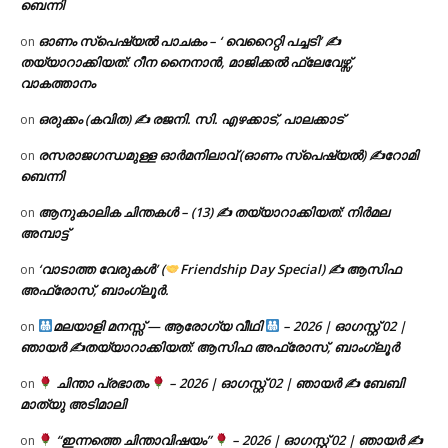
ബെന്നി
ഓണം സ്പെഷ്യൽ പാചകം – ‘ വെറൈറ്റി പച്ചടി’ ✍
on
തയ്യാറാക്കിയത്: റീന നൈനാൻ, മാജിക്കൽ ഫ്ലേവേഴ്സ്,
വാകത്താനം
ഒരുക്കം (കവിത) ✍ രജനി. സി. എഴക്കാട്, പാലക്കാട്
on
രസരാജഗന്ധമുള്ള ഓർമനിലാവ് (ഓണം സ്‌പെഷ്യൽ) ✍റോമി
on
ബെന്നി
ആനുകാലിക ചിന്തകൾ – (13) ✍ തയ്യാറാക്കിയത്: നിർമല
on
അമ്പാട്ട്
‘വാടാത്ത വേരുകൾ’ (
Friendship Day Special) ✍ ആസിഫ
on
അഫ്രോസ്, ബാംഗ്ലൂർ.
മലയാളി മനസ്സ് — ആരോഗ്യ വീഥി
– 2026 | ഓഗസ്റ്റ് 02 |
on
ഞായർ ✍
തയ്യാറാക്കിയത്: ആസിഫ അഫ്രോസ്, ബാംഗ്ലൂർ
ചിന്താ പ്രഭാതം
– 2026 | ഓഗസ്റ്റ് 02 | ഞായർ ✍
ബേബി
on
മാത്യു അടിമാലി
“ഇന്നത്തെ ചിന്താവിഷയം”
– 2026 | ഓഗസ്റ്റ് 02 | ഞായർ ✍
on