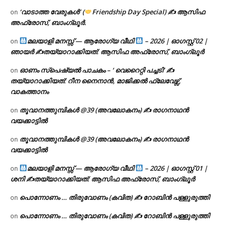
‘വാടാത്ത വേരുകൾ’ (
Friendship Day Special) ✍ ആസിഫ
on
അഫ്രോസ്, ബാംഗ്ലൂർ.
മലയാളി മനസ്സ് — ആരോഗ്യ വീഥി
– 2026 | ഓഗസ്റ്റ് 02 |
on
ഞായർ ✍
തയ്യാറാക്കിയത്: ആസിഫ അഫ്രോസ്, ബാംഗ്ലൂർ
ഓണം സ്പെഷ്യൽ പാചകം – ‘ വെറൈറ്റി പച്ചടി’ ✍
on
തയ്യാറാക്കിയത്: റീന നൈനാൻ, മാജിക്കൽ ഫ്ലേവേഴ്സ്,
വാകത്താനം
തൂവാനത്തുമ്പികൾ @39 (അവലോകനം) ✍ രാഗനാഥൻ
on
വയക്കാട്ടിൽ
തൂവാനത്തുമ്പികൾ @39 (അവലോകനം) ✍ രാഗനാഥൻ
on
വയക്കാട്ടിൽ
മലയാളി മനസ്സ് — ആരോഗ്യ വീഥി
– 2026 | ഓഗസ്റ്റ് 01 |
on
ശനി ✍
തയ്യാറാക്കിയത്: ആസിഫ അഫ്രോസ്, ബാംഗ്ലൂർ
പൊന്നോണം … തിരുവോണം (കവിത) ✍ റോബിൻ പള്ളുരുത്തി
on
പൊന്നോണം … തിരുവോണം (കവിത) ✍ റോബിൻ പള്ളുരുത്തി
on