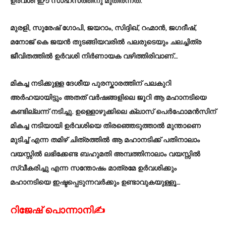
ഉർവശി ഈ സാഹസത്തിനു മുതിർന്നത്.
മുരളി, സുരേഷ് ഗോപി, ജയറാം, സിദ്ദിഖ്, റഹ്മാൻ, ജഗദീഷ്,
മനോജ് കെ ജയൻ തുടങ്ങിയവരിൽ പലരുടെയും ചലച്ചിത്ര
ജീവിതത്തിൽ ഉർവശി നിർണായക വഴിത്തിരിവാണ്…
മികച്ച നടിക്കുള്ള ദേശീയ പുരസ്കാരത്തിന് പലകുറി
അർഹയായിട്ടും അതത് വർഷങ്ങളിലെ ജൂറി ആ മഹാനടിയെ
കണ്ടില്ലന്ന് നടിച്ചു. ഉള്ളൊഴുക്കിലെ ക്ലാസ് പെർഫോമൻസിന്
മികച്ച നടിയായി ഉർവശിയെ തിരഞ്ഞെടുത്താൽ മുന്താണെ
മുടിച്ച് എന്ന തമിഴ് ചിത്രത്തിൽ ആ മഹാനടിക്ക് പതിനാലാം
വയസ്സിൽ ലഭിക്കേണ്ട ബഹുമതി അമ്പത്തിനാലാം വയസ്സിൽ
സ്വീകരിച്ചു എന്ന സന്തോഷം മാത്രമേ ഉർവശിക്കും
മഹാനടിയെ ഇഷ്ടപ്പെടുന്നവർക്കും ഉണ്ടാവുകയുള്ളൂ…
റിജേഷ് പൊന്നാനി✍