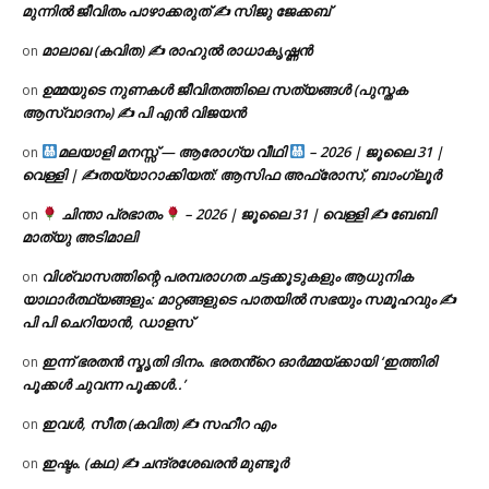
മുന്നിൽ ജീവിതം പാഴാക്കരുത് ✍️ സിജു ജേക്കബ്
മാലാഖ (കവിത) ✍ രാഹുൽ രാധാകൃഷ്ണൻ
on
ഉമ്മയുടെ നുണകൾ ജീവിതത്തിലെ സത്യങ്ങൾ (പുസ്തക
on
ആസ്വാദനം) ✍ പി എൻ വിജയൻ
മലയാളി മനസ്സ് — ആരോഗ്യ വീഥി
– 2026 | ജൂലൈ 31 |
on
വെള്ളി | ✍
തയ്യാറാക്കിയത്: ആസിഫ അഫ്രോസ്, ബാംഗ്ലൂർ
ചിന്താ പ്രഭാതം
– 2026 | ജൂലൈ 31 | വെള്ളി ✍
ബേബി
on
മാത്യു അടിമാലി
വിശ്വാസത്തിന്റെ പരമ്പരാഗത ചട്ടക്കൂടുകളും ആധുനിക
on
യാഥാർത്ഥ്യങ്ങളും: മാറ്റങ്ങളുടെ പാതയിൽ സഭയും സമൂഹവും ✍
പി പി ചെറിയാൻ, ഡാളസ്
ഇന്ന് ഭരതൻ സ്മൃതി ദിനം. ഭരതൻ്റെ ഓർമ്മയ്ക്കായി ‘ഇത്തിരി
on
പൂക്കൾ ചുവന്ന പൂക്കൾ..’
ഇവൾ, സീത (കവിത) ✍ സഹീറ എം
on
ഇഷ്ടം. (കഥ) ✍ ചന്ദ്രശേഖരൻ മുണ്ടൂർ
on