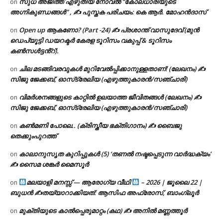
സുധ അജിത്ത് എഴുതിയ നോവൽ “കോലധാരിയുടെ
on
അഗ്നികുണ്ഡങ്ങള്‍” , ✍ പുസ്തക പരിചയം: കെ ആർ. മോഹൻദാസ്
Open up ആകണോ? (Part -24) ✍ പ്രശാന്ത് വാസുദേവ് (മുൻ
on
ഡെപ്യൂട്ടി ഡയറക്ടർ കേരള ടൂറിസം വകുപ്പ് & ടൂറിസം
കൺസൾട്ടൻ്റ്).
ചില മടങ്ങിവരവുകൾ മുറിവേൽപ്പിക്കാനുള്ളതാണ്! (ലേഖനം) ✍️
on
സിജു ജേക്കബ്, ഓസ്‌ട്രേലിയ (എഴുത്തുകാരൻ/സഞ്ചാരി)
വിമർശനങ്ങളുടെ കാറ്റിൽ ഉലയാത്ത ജീവിതങ്ങൾ (ലേഖനം) ✍️
on
സിജു ജേക്കബ്, ഓസ്‌ട്രേലിയ (എഴുത്തുകാരൻ/സഞ്ചാരി)
കൺമണി പോലെ.. (ക്രിസ്തീയ ഭക്തിഗാനം) ✍ ബൈജു
on
തെക്കുംപുറത്ത്
കാലാനുസൃത കുറിപ്പുകൾ (5) ‘തണൽ നഷ്ടപ്പെടുന്ന വാർദ്ധക്യം’
on
✍ സൈമ ശങ്കർ മൈസൂർ
മലയാളി മനസ്സ് — ആരോഗ്യ വീഥി
– 2026 | ജൂലൈ 22 |
on
ബുധൻ ✍
തയ്യാറാക്കിയത്: ആസിഫ അഫ്രോസ്, ബാംഗ്ലൂർ
മുക്തിയുടെ കാൽപ്പെരുമാറ്റം (കഥ) ✍ അനിൽ മണ്ണത്തൂർ
on