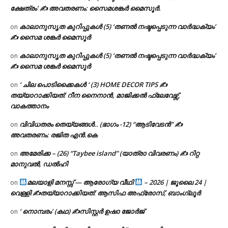
ക്ഷേത്രം’ ✍ അവതരണം: സൈമശങ്കർ മൈസൂർ.
കാലാനുസൃത കുറിപ്പുകൾ (5) ‘തണൽ നഷ്ടപ്പെടുന്ന വാർദ്ധക്യം’
on
✍ സൈമ ശങ്കർ മൈസൂർ
കാലാനുസൃത കുറിപ്പുകൾ (5) ‘തണൽ നഷ്ടപ്പെടുന്ന വാർദ്ധക്യം’
on
✍ സൈമ ശങ്കർ മൈസൂർ
‘ ചില പൊടിക്കൈകൾ ‘ (3) HOME DECOR TIPS ✍
on
തയ്യാറാക്കിയത്: റീന നൈനാൻ, മാജിക്കൽ ഫ്ലേവേഴ്സ്,
വാകത്താനം
വിവിധതരം തെയ്യങ്ങൾ.. (ഭാഗം -12) “ആടിവേടൻ” ✍
on
അവതരണം: രജിത എൻ.കെ
അമേരിക്ക – (26) “Taybee island” (യാത്രാ വിവരണം) ✍ റിറ്റ
on
മാനുവൽ, ഡൽഹി
മലയാളി മനസ്സ് — ആരോഗ്യ വീഥി
– 2026 | ജൂലൈ 24 |
on
വെള്ളി ✍
തയ്യാറാക്കിയത്: ആസിഫ അഫ്രോസ്, ബാംഗ്ലൂർ
‘ നൊമ്പരം’ (കഥ) ✍സിസ്റ്റർ ഉഷാ ജോർജ്
on