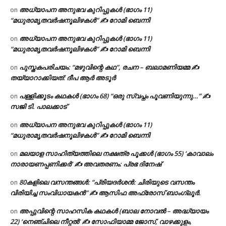
അധ്യാപന അനുഭവ കുറിപ്പുകൾ (ഭാഗം 11)
on
“മധുരാമൃതവർഷനൂലിഴകൾ” ✍ റോമി ബെന്നി
അധ്യാപന അനുഭവ കുറിപ്പുകൾ (ഭാഗം 11)
on
“മധുരാമൃതവർഷനൂലിഴകൾ” ✍ റോമി ബെന്നി
പുസ്തകപരിചയം: “മഴുവിന്റെ കഥ”, രചന – ബലാമണിയമ്മ ✍
on
തയ്യാറാക്കിയത്: ദീപ ആർ അടൂർ
പള്ളിക്കൂടം കഥകൾ (ഭാഗം 68) “ഒരു സ്വപ്നം പൂവണിയുന്നു…” ✍
on
സജി ടി. പാലക്കാട്
അധ്യാപന അനുഭവ കുറിപ്പുകൾ (ഭാഗം 11)
on
“മധുരാമൃതവർഷനൂലിഴകൾ” ✍ റോമി ബെന്നി
മലയാള സാഹിത്യത്തിലെ നക്ഷത്ര പൂക്കൾ (ഭാഗം 55) ‘കാവാലം
on
നാരായണപ്പണിക്കർ’ ✍ അവതരണം: പ്രഭ ദിനേഷ്
80കളിലെ വസന്തങ്ങൾ: “പ്രിയദർശൻ: ചിരിയുടെ വസന്തം
on
വിരിയിച്ച സംവിധായകൻ” ✍ ആസിഫ അഫ്രോസ് ബാംഗ്ലൂർ.
അപ്പുവിന്റെ സാഹസിക കഥകൾ (ബാല നോവൽ – അദ്ധ്യായം
on
22) ‘നെഞ്ചിലെ നീറ്റൽ’ ✍ സോഫിയാമ്മ ജോസ്, വാഴക്കുളം,