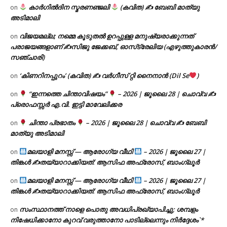
കാർഗിൽദിന സ്മരണഞ്ജലി
(കവിത) ✍ ബേബി മാത്യു
on
അടിമാലി
വിജയമല്ല; നമ്മെ കൂടുതൽ ഉറപ്പുള്ള മനുഷ്യരാക്കുന്നത്
on
പരാജയങ്ങളാണ് ✍️സിജു ജേക്കബ്, ഓസ്‌ട്രേലിയ (എഴുത്തുകാരൻ/
സഞ്ചാരി)
‘കിണറിനപ്പുറം’ (കവിത) ✍ വർഗീസ് റ്റി നൈനാൻ (Dil Se
)
on
“ഇന്നത്തെ ചിന്താവിഷയം”
– 2026 | ജൂലൈ 28 | ചൊവ്വ ✍
on
പ്രൊഫസ്സർ എ.വി. ഇട്ടി മാവേലിക്കര
ചിന്താ പ്രഭാതം
– 2026 | ജൂലൈ 28 | ചൊവ്വ ✍
ബേബി
on
മാത്യു അടിമാലി
മലയാളി മനസ്സ് — ആരോഗ്യ വീഥി
– 2026 | ജൂലൈ 27 |
on
തിങ്കൾ ✍
തയ്യാറാക്കിയത്: ആസിഫ അഫ്രോസ്, ബാംഗ്ലൂർ
മലയാളി മനസ്സ് — ആരോഗ്യ വീഥി
– 2026 | ജൂലൈ 27 |
on
തിങ്കൾ ✍
തയ്യാറാക്കിയത്: ആസിഫ അഫ്രോസ്, ബാംഗ്ലൂർ
സംസ്ഥാനത്ത് നാളെ പൊതു അവധിപ്രഖ്യാപിച്ചു; ശമ്പളം
on
നിഷേധിക്കാനോ കുറവ് വരുത്താനോ പാടില്ലെന്നും നിർദ്ദേശം`*