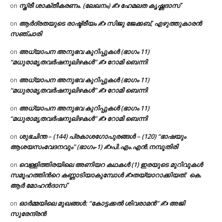
സ്ത്രീ ശാക്തീകരണം. (ലേഖനം) ✍ ഹേമലത കൃഷ്ണദാസ്
on
ആർദ്രതയുടെ രാഷ്ട്രീയം ✍️ സിജു ജേക്കബ്, എഴുത്തുകാരൻ
on
സഞ്ചാരി
അധ്യാപന അനുഭവ കുറിപ്പുകൾ (ഭാഗം 11)
on
“മധുരാമൃതവർഷനൂലിഴകൾ” ✍ റോമി ബെന്നി
അധ്യാപന അനുഭവ കുറിപ്പുകൾ (ഭാഗം 11)
on
“മധുരാമൃതവർഷനൂലിഴകൾ” ✍ റോമി ബെന്നി
അധ്യാപന അനുഭവ കുറിപ്പുകൾ (ഭാഗം 11)
on
“മധുരാമൃതവർഷനൂലിഴകൾ” ✍ റോമി ബെന്നി
ശുഭചിന്ത – (144) പ്രകാശഗോപുരങ്ങൾ – (120) “ഭാഷയും
on
ആശയസംവേദനവും” (ഭാഗം-1) ✍പി.എം.എൻ.നമ്പൂതിരി
വെള്ളിത്തിരയിലെ അണിയറ കഥകൾ (1) ഇരയുടെ മുറിവുകൾ
on
സമൂഹത്തിന്‍റെ കണ്ണാടിയാകുമ്പോൾ ✍തയ്യാറാക്കിയത്: കെ.
ആര്‍ മോഹന്‍ദാസ്
ഓർമ്മയിലെ മുഖങ്ങൾ: “കോട്ടക്കൽ ശിവരാമൻ” ✍ അജി
on
സുരേന്ദ്രൻ