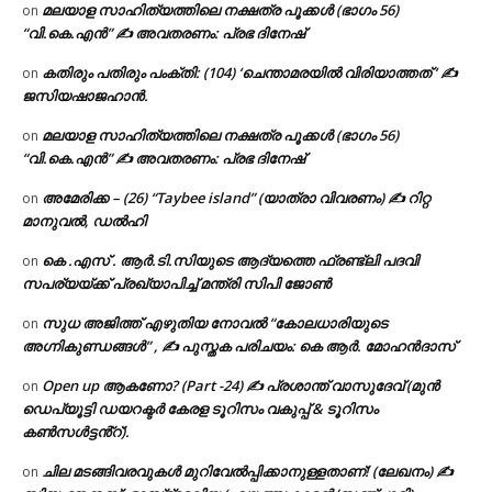
മലയാള സാഹിത്യത്തിലെ നക്ഷത്ര പൂക്കൾ (ഭാഗം 56)
on
“വി.കെ.എൻ” ✍ അവതരണം: പ്രഭ ദിനേഷ്
കതിരും പതിരും പംക്തി: (104) ‘ചെന്താമരയിൽ വിരിയാത്തത് ‘ ✍
on
ജസിയഷാജഹാൻ.
മലയാള സാഹിത്യത്തിലെ നക്ഷത്ര പൂക്കൾ (ഭാഗം 56)
on
“വി.കെ.എൻ” ✍ അവതരണം: പ്രഭ ദിനേഷ്
അമേരിക്ക – (26) “Taybee island” (യാത്രാ വിവരണം) ✍ റിറ്റ
on
മാനുവൽ, ഡൽഹി
കെ .എസ് . ആർ.ടി.സിയുടെ ആദ്യത്തെ ഫ്രണ്ട്ലി പദവി
on
സപര്യയ്ക്ക് പ്രഖ്യാപിച്ച് മന്ത്രി സിപി ജോൺ
സുധ അജിത്ത് എഴുതിയ നോവൽ “കോലധാരിയുടെ
on
അഗ്നികുണ്ഡങ്ങള്‍” , ✍ പുസ്തക പരിചയം: കെ ആർ. മോഹൻദാസ്
Open up ആകണോ? (Part -24) ✍ പ്രശാന്ത് വാസുദേവ് (മുൻ
on
ഡെപ്യൂട്ടി ഡയറക്ടർ കേരള ടൂറിസം വകുപ്പ് & ടൂറിസം
കൺസൾട്ടൻ്റ്).
ചില മടങ്ങിവരവുകൾ മുറിവേൽപ്പിക്കാനുള്ളതാണ്! (ലേഖനം) ✍️
on