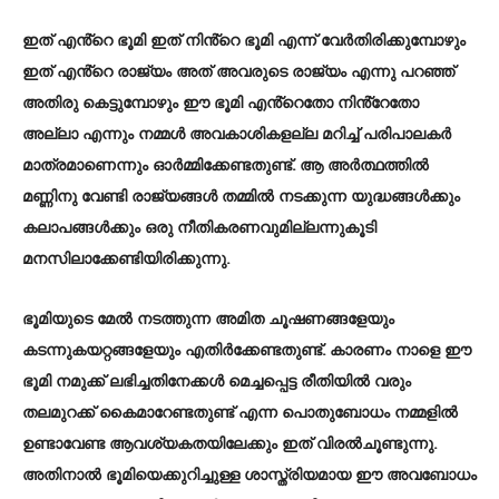
ഇത് എൻ്റെ ഭൂമി ഇത് നിൻ്റെ ഭൂമി എന്ന് വേർതിരിക്കുമ്പോഴും
ഇത് എൻ്റെ രാജ്യം അത് അവരുടെ രാജ്യം എന്നു പറഞ്ഞ്
അതിരു കെട്ടുമ്പോഴും ഈ ഭൂമി എൻ്റെതോ നിൻ്റേതോ
അല്ലാ എന്നും നമ്മൾ അവകാശികളല്ല മറിച്ച് പരിപാലകർ
മാത്രമാണെന്നും ഓർമ്മിക്കേണ്ടതുണ്ട്. ആ അർത്ഥത്തിൽ
മണ്ണിനു വേണ്ടി രാജ്യങ്ങൾ തമ്മിൽ നടക്കുന്ന യുദ്ധങ്ങൾക്കും
കലാപങ്ങൾക്കും ഒരു നീതികരണവുമില്ലന്നുകൂടി
മനസിലാക്കേണ്ടിയിരിക്കുന്നു.
ഭൂമിയുടെ മേൽ നടത്തുന്ന അമിത ചൂഷണങ്ങളേയും
കടന്നുകയറ്റങ്ങളേയും എതിർക്കേണ്ടതുണ്ട്. കാരണം നാളെ ഈ
ഭൂമി നമുക്ക് ലഭിച്ചതിനേക്കൾ മെച്ചപ്പെട്ട രീതിയിൽ വരും
തലമുറക്ക് കൈമാറേണ്ടതുണ്ട് എന്ന പൊതുബോധം നമ്മളിൽ
ഉണ്ടാവേണ്ട ആവശ്യകതയിലേക്കും ഇത് വിരൽചൂണ്ടുന്നു.
അതിനാൽ ഭൂമിയെക്കുറിച്ചുള്ള ശാസ്ത്രിയമായ ഈ അവബോധം