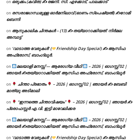
ഒരുക്കം (കവിത) ✍ രജനി. സി. എഴക്കാട്, പാലക്കാട്
on
രസരാജഗന്ധമുള്ള ഓർമനിലാവ് (ഓണം സ്‌പെഷ്യൽ) ✍റോമി
on
ബെന്നി
ആനുകാലിക ചിന്തകൾ – (13) ✍ തയ്യാറാക്കിയത്: നിർമല
on
അമ്പാട്ട്
‘വാടാത്ത വേരുകൾ’ (
Friendship Day Special) ✍ ആസിഫ
on
അഫ്രോസ്, ബാംഗ്ലൂർ.
മലയാളി മനസ്സ് — ആരോഗ്യ വീഥി
– 2026 | ഓഗസ്റ്റ് 02 |
on
ഞായർ ✍
തയ്യാറാക്കിയത്: ആസിഫ അഫ്രോസ്, ബാംഗ്ലൂർ
ചിന്താ പ്രഭാതം
– 2026 | ഓഗസ്റ്റ് 02 | ഞായർ ✍
ബേബി
on
മാത്യു അടിമാലി
“ഇന്നത്തെ ചിന്താവിഷയം”
– 2026 | ഓഗസ്റ്റ് 02 | ഞായർ ✍
on
പ്രൊഫസ്സർ എ.വി. ഇട്ടി മാവേലിക്കര
മലയാളി മനസ്സ് — ആരോഗ്യ വീഥി
– 2026 | ഓഗസ്റ്റ് 02 |
on
ഞായർ ✍
തയ്യാറാക്കിയത്: ആസിഫ അഫ്രോസ്, ബാംഗ്ലൂർ
‘വാടാത്ത വേരുകൾ’ (
Friendship Day Special) ✍ ആസിഫ
on