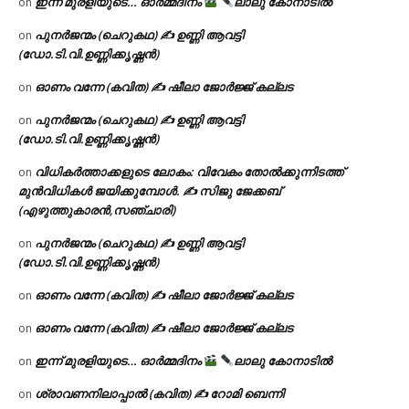
ഇന്ന് മുരളിയുടെ… ഓർമ്മദിനം
ലാലു കോനാടിൽ
on
പുനർജന്മം (ചെറുകഥ) ✍ ഉണ്ണി ആവട്ടി
on
(ഡോ.ടി.വി.ഉണ്ണിക്കൃഷ്ണൻ)
ഓണം വന്നേ (കവിത) ✍ ഷീലാ ജോർജ്ജ് കല്ലട
on
പുനർജന്മം (ചെറുകഥ) ✍ ഉണ്ണി ആവട്ടി
on
(ഡോ.ടി.വി.ഉണ്ണിക്കൃഷ്ണൻ)
വിധികർത്താക്കളുടെ ലോകം: വിവേകം തോൽക്കുന്നിടത്ത്
on
മുൻവിധികൾ ജയിക്കുമ്പോൾ. ✍️ സിജു ജേക്കബ്
(എഴുത്തുകാരൻ,സഞ്ചാരി)
പുനർജന്മം (ചെറുകഥ) ✍ ഉണ്ണി ആവട്ടി
on
(ഡോ.ടി.വി.ഉണ്ണിക്കൃഷ്ണൻ)
ഓണം വന്നേ (കവിത) ✍ ഷീലാ ജോർജ്ജ് കല്ലട
on
ഓണം വന്നേ (കവിത) ✍ ഷീലാ ജോർജ്ജ് കല്ലട
on
ഇന്ന് മുരളിയുടെ… ഓർമ്മദിനം
ലാലു കോനാടിൽ
on
ശ്രാവണനിലാപ്പാൽ (കവിത) ✍ റോമി ബെന്നി
on