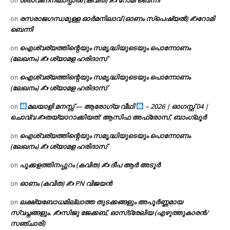
on
രസരാജഗന്ധമുള്ള ഓർമനിലാവ് (ഓണം സ്‌പെഷ്യൽ) ✍റോമി
on
ബെന്നി
ഐശ്വര്യത്തിന്റെയും സമൃദ്ധിയുടെയും പൊന്നോണം
on
(ലേഖനം) ✍ ശ്യാമള ഹരിദാസ്
ഐശ്വര്യത്തിന്റെയും സമൃദ്ധിയുടെയും പൊന്നോണം
on
(ലേഖനം) ✍ ശ്യാമള ഹരിദാസ്
മലയാളി മനസ്സ് — ആരോഗ്യ വീഥി
– 2026 | ഓഗസ്റ്റ് 04 |
on
ചൊവ്വ ✍
തയ്യാറാക്കിയത്: ആസിഫ അഫ്രോസ്, ബാംഗ്ലൂർ
ഐശ്വര്യത്തിന്റെയും സമൃദ്ധിയുടെയും പൊന്നോണം
on
(ലേഖനം) ✍ ശ്യാമള ഹരിദാസ്
പൂക്കളത്തിനപ്പുറം (കവിത) ✍ ദീപ ആർ അടൂർ
on
ഓണം (കവിത) ✍ PN വിജയൻ
on
ലക്ഷ്യബോധമില്ലാത്ത തുടക്കങ്ങളും അപൂർണ്ണമായ
on
സ്വപ്നങ്ങളും. ✍️സിജു ജേക്കബ്, ഓസ്‌ട്രേലിയ (എഴുത്തുകാരൻ/
സഞ്ചാരി)