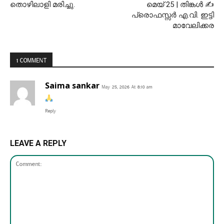
തൊഴിലാളി മരിച്ചു.
മെയ് 25 | തിങ്കൾ ✍
പ്രൊഫസ്സർ എ.വി. ഇട്ടി
മാവേലിക്കര
1 COMMENT
Saima sankar
May 25, 2026 At 8:10 am
Reply
LEAVE A REPLY