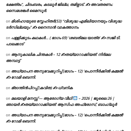
ക്ഷേത്രം”, ചിദംബരം, കടലൂർ ജില്ല, തമിഴ്നാട്. ✍ അവതരണം:
സൈമശങ്കർ മൈസൂർ.
മിശിഹായുടെ സ്നേഹിതർ(53) “വിശുദ്ധ എമിലിയാനയും വിശുദ്ധ
on
ടര്‍സില്ലയും” ✍ നൈനാൻ വാകത്താനം
പള്ളിക്കൂടം കഥകൾ… ( ഭാഗം 69) ‘ശബരിമല യാത്ര’ ✍ സജി ടി.
on
പാലക്കാട്
ആനുകാലിക ചിന്തകൾ – 12 ✍തയ്യാറാക്കിയത്: നിർമല
on
അമ്പാട്ട്
അധ്യാപന അനുഭവക്കുറിപ്പ് (ഭാഗം – 12) ‘പൊന്നീർക്കിൽ കമ്മൽ’
on
✍ റോമി ബെന്നി.
ഭ്രാന്തിൻപിറപ്പ് (കവിത) ✍ ധ്വനിക
on
മലയാളി മനസ്സ് — ആരോഗ്യ വീഥി
– 2026 | ജൂലൈ 26 |
on
ഞായർ ✍
തയ്യാറാക്കിയത്: ആസിഫ അഫ്രോസ്, ബാംഗ്ലൂർ
അധ്യാപന അനുഭവക്കുറിപ്പ് (ഭാഗം – 12) ‘പൊന്നീർക്കിൽ കമ്മൽ’
on
✍ റോമി ബെന്നി.