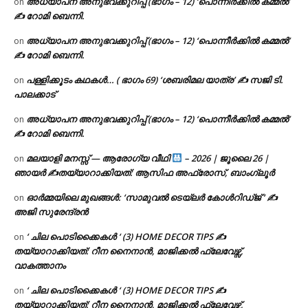
അധ്യാപന അനുഭവക്കുറിപ്പ് (ഭാഗം – 12) ‘പൊന്നീർക്കിൽ കമ്മൽ’
on
✍ റോമി ബെന്നി.
അധ്യാപന അനുഭവക്കുറിപ്പ് (ഭാഗം – 12) ‘പൊന്നീർക്കിൽ കമ്മൽ’
on
✍ റോമി ബെന്നി.
പള്ളിക്കൂടം കഥകൾ… ( ഭാഗം 69) ‘ശബരിമല യാത്ര’ ✍ സജി ടി.
on
പാലക്കാട്
അധ്യാപന അനുഭവക്കുറിപ്പ് (ഭാഗം – 12) ‘പൊന്നീർക്കിൽ കമ്മൽ’
on
✍ റോമി ബെന്നി.
മലയാളി മനസ്സ് — ആരോഗ്യ വീഥി
– 2026 | ജൂലൈ 26 |
on
ഞായർ ✍
തയ്യാറാക്കിയത്: ആസിഫ അഫ്രോസ്, ബാംഗ്ലൂർ
ഓർമ്മയിലെ മുഖങ്ങൾ: ‘സാമുവൽ ടെയ്ലർ കോൾറിഡ്ജ് ‘ ✍
on
അജി സുരേന്ദ്രൻ
‘ ചില പൊടിക്കൈകൾ ‘ (3) HOME DECOR TIPS ✍
on
തയ്യാറാക്കിയത്: റീന നൈനാൻ, മാജിക്കൽ ഫ്ലേവേഴ്സ്,
വാകത്താനം
‘ ചില പൊടിക്കൈകൾ ‘ (3) HOME DECOR TIPS ✍
on
തയ്യാറാക്കിയത്: റീന നൈനാൻ, മാജിക്കൽ ഫ്ലേവേഴ്സ്,