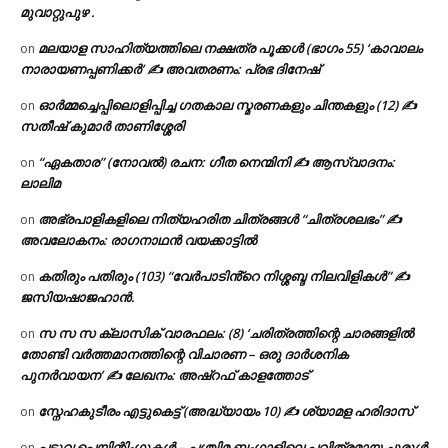
മുവാറ്റുപുഴ .
മലയാള സാഹിത്യത്തിലെ നക്ഷത്ര പൂക്കൾ (ഭാഗം 55) ‘കാവാലം
on
നാരായണപ്പണിക്കർ’ ✍ അവതരണം: പ്രഭ ദിനേഷ്
ഓർമ്മച്ചെപ്പിലൊളിപ്പിച്ച ഗതകാല സ്മരണകളും ചിന്തകളും (12) ✍
on
സതീഷ് കുമാർ താണിശ്ശേരി
“ഏകതാര” (നോവൽ) രചന: ഗീത നെന്മിനി ✍ ആസ്വാദനം:
on
ലാലിമ
അഭ്രപാളികളിലെ നിത്യഹരിത ചിത്രങ്ങൾ “ചിത്രശലഭം” ✍
on
അവലോകനം: രാഗനാഥൻ വയക്കാട്ടിൽ
കതിരും പതിരും (103) “വേർപാടിൻ്റെ നിശ്ശബ്ദ നിലവിളികൾ” ✍
on
ജസിയഷാജഹാൻ.
സ സ സ ക്ലാസിക് വാരഫലം: (8) ‘ചരിത്രത്തിന്റെ ചാരങ്ങളിൽ
on
തോണ്ടി വർത്തമാനത്തിന്റെ വിചാരണ – ഒരു ദാർശനിക
പുനർവായന’ ✍ ലേഖനം: അഷ്റഫ് കാളത്തോട്
സ്നേഹകുടീരം എട്ടുകെട്ട് (അദ്ധ്യായം 10) ✍ ശ്യാമള ഹരിദാസ്
on
പടുവ പെയിന്റിംഗുകൾ – പശ്ചിമ ബംഗാളിലെ പവിത്രമായ ചുരുൾ
on