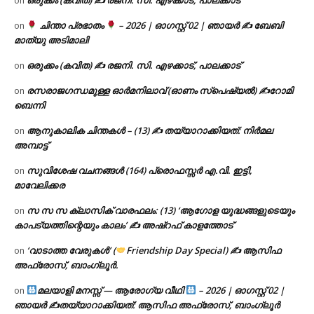
on
ചിന്താ പ്രഭാതം
– 2026 | ഓഗസ്റ്റ് 02 | ഞായർ ✍
ബേബി
on
മാത്യു അടിമാലി
ഒരുക്കം (കവിത) ✍ രജനി. സി. എഴക്കാട്, പാലക്കാട്
on
രസരാജഗന്ധമുള്ള ഓർമനിലാവ് (ഓണം സ്‌പെഷ്യൽ) ✍റോമി
on
ബെന്നി
ആനുകാലിക ചിന്തകൾ – (13) ✍ തയ്യാറാക്കിയത്: നിർമല
on
അമ്പാട്ട്
സുവിശേഷ വചനങ്ങൾ (164) പ്രൊഫസ്സർ എ.വി. ഇട്ടി,
on
മാവേലിക്കര
സ സ സ ക്ലാസിക് വാരഫലം: (13) ‘ആഗോള യുദ്ധങ്ങളുടെയും
on
കാപട്യത്തിന്റെയും കാലം’ ✍ അഷ്റഫ് കാളത്തോട്
‘വാടാത്ത വേരുകൾ’ (
Friendship Day Special) ✍ ആസിഫ
on
അഫ്രോസ്, ബാംഗ്ലൂർ.
മലയാളി മനസ്സ് — ആരോഗ്യ വീഥി
– 2026 | ഓഗസ്റ്റ് 02 |
on
ഞായർ ✍
തയ്യാറാക്കിയത്: ആസിഫ അഫ്രോസ്, ബാംഗ്ലൂർ