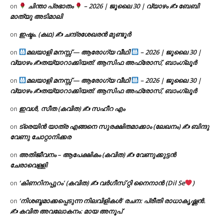
ചിന്താ പ്രഭാതം
– 2026 | ജൂലൈ 30 | വ്യാഴം ✍
ബേബി
on
മാത്യു അടിമാലി
ഇഷ്ടം. (കഥ) ✍ ചന്ദ്രശേഖരൻ മുണ്ടൂർ
on
മലയാളി മനസ്സ് — ആരോഗ്യ വീഥി
– 2026 | ജൂലൈ 30 |
on
വ്യാഴം ✍
തയ്യാറാക്കിയത്: ആസിഫ അഫ്രോസ്, ബാംഗ്ലൂർ
മലയാളി മനസ്സ് — ആരോഗ്യ വീഥി
– 2026 | ജൂലൈ 30 |
on
വ്യാഴം ✍
തയ്യാറാക്കിയത്: ആസിഫ അഫ്രോസ്, ബാംഗ്ലൂർ
ഇവൾ, സീത (കവിത) ✍ സഹീറ എം
on
ട്രെയിൻ യാത്ര എങ്ങനെ സുരക്ഷിതമാക്കാം (ലേഖനം) ✍ ബിന്ദു
on
വേണു ചോറ്റാനിക്കര
അതിജീവനം – ആപേക്ഷികം (കവിത) ✍ വേണുക്കുട്ടൻ
on
ചേരാവെള്ളി
‘കിണറിനപ്പുറം’ (കവിത) ✍ വർഗീസ് റ്റി നൈനാൻ (Dil Se
)
on
‘നിശബ്ദമാക്കപ്പെടുന്ന നിലവിളികൾ’ രചന: പ്രീതി രാധാകൃഷ്ണൻ.
on
✍ കവിത അവലോകനം: മായ അനൂപ്