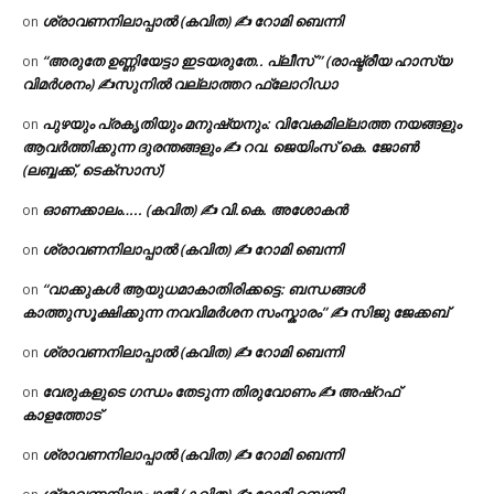
ശ്രാവണനിലാപ്പാൽ (കവിത) ✍ റോമി ബെന്നി
on
“അരുതേ ഉണ്ണിയേട്ടാ ഇടയരുതേ.. പ്ലീസ് ” (രാഷ്ട്രീയ ഹാസ്യ
on
വിമർശനം) ✍സുനിൽ വല്ലാത്തറ ഫ്ലോറിഡാ
പുഴയും പ്രകൃതിയും മനുഷ്യനും: വിവേകമില്ലാത്ത നയങ്ങളും
on
ആവർത്തിക്കുന്ന ദുരന്തങ്ങളും ✍ റവ. ജെയിംസ് കെ. ജോൺ
(ലബ്ബക്ക്, ടെക്സാസ്)
ഓണക്കാലം….. (കവിത) ✍ വി.കെ. അശോകൻ
on
ശ്രാവണനിലാപ്പാൽ (കവിത) ✍ റോമി ബെന്നി
on
“വാക്കുകൾ ആയുധമാകാതിരിക്കട്ടെ: ബന്ധങ്ങൾ
on
കാത്തുസൂക്ഷിക്കുന്ന നവവിമർശന സംസ്കാരം” ✍️ സിജു ജേക്കബ്
ശ്രാവണനിലാപ്പാൽ (കവിത) ✍ റോമി ബെന്നി
on
വേരുകളുടെ ഗന്ധം തേടുന്ന തിരുവോണം ✍ അഷ്റഫ്
on
കാളത്തോട്
ശ്രാവണനിലാപ്പാൽ (കവിത) ✍ റോമി ബെന്നി
on
ശ്രാവണനിലാപ്പാൽ (കവിത) ✍ റോമി ബെന്നി