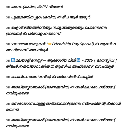
ഓണം (കവിത) ✍ PN വിജയൻ
on
പൂക്കളത്തിനപ്പുറം (കവിത) ✍ ദീപ ആർ അടൂർ
on
ഐശ്വര്യത്തിന്റെയും സമൃദ്ധിയുടെയും പൊന്നോണം
on
(ലേഖനം) ✍ ശ്യാമള ഹരിദാസ്
‘വാടാത്ത വേരുകൾ’ (
Friendship Day Special) ✍ ആസിഫ
on
അഫ്രോസ്, ബാംഗ്ലൂർ.
മലയാളി മനസ്സ് — ആരോഗ്യ വീഥി
– 2026 | ഓഗസ്റ്റ് 03 |
on
തിങ്കൾ ✍
തയ്യാറാക്കിയത്: ആസിഫ അഫ്രോസ്, ബാംഗ്ലൂർ
പൊൻവസന്തം (കവിത) ✍ രമ്യ പ്രദീപ് കാപ്പിൽ
on
ബാല്യസ്മരണകൾ (ഓണക്കവിത) ✍ ശശികല മോഹൻദാസ്,
on
നവിമുംബൈ
രസരാജഗന്ധമുള്ള ഓർമനിലാവ് (ഓണം സ്‌പെഷ്യൽ) ✍റോമി
on
ബെന്നി
ബാല്യസ്മരണകൾ (ഓണക്കവിത) ✍ ശശികല മോഹൻദാസ്,
on
നവിമുംബൈ