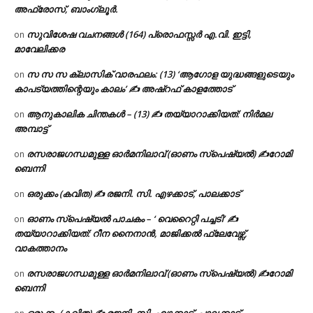
അഫ്രോസ്, ബാംഗ്ലൂർ.
സുവിശേഷ വചനങ്ങൾ (164) പ്രൊഫസ്സർ എ.വി. ഇട്ടി,
on
മാവേലിക്കര
സ സ സ ക്ലാസിക് വാരഫലം: (13) ‘ആഗോള യുദ്ധങ്ങളുടെയും
on
കാപട്യത്തിന്റെയും കാലം’ ✍ അഷ്റഫ് കാളത്തോട്
ആനുകാലിക ചിന്തകൾ – (13) ✍ തയ്യാറാക്കിയത്: നിർമല
on
അമ്പാട്ട്
രസരാജഗന്ധമുള്ള ഓർമനിലാവ് (ഓണം സ്‌പെഷ്യൽ) ✍റോമി
on
ബെന്നി
ഒരുക്കം (കവിത) ✍ രജനി. സി. എഴക്കാട്, പാലക്കാട്
on
ഓണം സ്പെഷ്യൽ പാചകം – ‘ വെറൈറ്റി പച്ചടി’ ✍
on
തയ്യാറാക്കിയത്: റീന നൈനാൻ, മാജിക്കൽ ഫ്ലേവേഴ്സ്,
വാകത്താനം
രസരാജഗന്ധമുള്ള ഓർമനിലാവ് (ഓണം സ്‌പെഷ്യൽ) ✍റോമി
on
ബെന്നി
ഒരുക്കം (കവിത) ✍ രജനി. സി. എഴക്കാട്, പാലക്കാട്