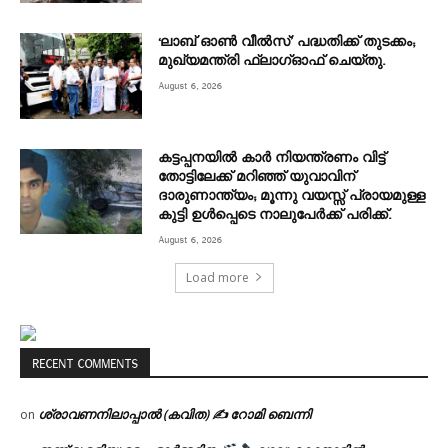
‘ലാബ് ഓൺ വീൽസ്’ പദ്ധതിക്ക് തുടക്കം;
മുഖ്യമന്ത്രി ഫ്ലാഗ്ഓഫ് ചെയ്തു.
August 6, 2026
കട്ടപ്പനയിൽ കാർ നിയന്ത്രണം വിട്ട്
തോട്ടിലേക്ക് മറിഞ്ഞ് യുവാവിന്
ദാരുണാന്ത്യം; മൂന്നു വയസ്സ് പ്രായമുള്ള
കുട്ടി ഉൾപ്പെടെ നാലുപേർക്ക് പരിക്ക്.
August 6, 2026
Load more
RECENT COMMENTS
ശ്രാവണനിലാപ്പാൽ (കവിത) ✍ റോമി ബെന്നി
on