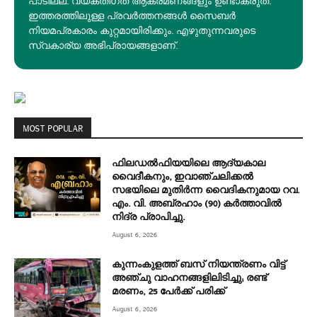
പാടില്ല. വ്യക്തിഗത ആക്രമണങ്ങളും ഉണ്ടാകരുത്.
ഇത്തരത്തിലുള്ള പ്രവർത്തനങ്ങൾ സൈബർ
നിയമപ്രകാരം കുറ്റമായിരിക്കും. എഴുതുന്നവരുടെ
സ്വകാര്യ അഭിപ്രായങ്ങളാണ്.
MOST POPULAR
ഫിലഡൽഫിയയിലെ ആദ്യകാല
വൈദീകനും, ഇവാഞ്ചലിക്കൽ
സഭയിലെ മുതിർന്ന വൈദികനുമായ റവ.
എം. വി. അബ്രഹാം (90) കർത്താവിൽ
നിദ്ര പ്രാപിച്ചു.
August 6, 2026
കുന്നംകുളത്ത് ബസ് നിയന്ത്രണം വിട്ട്
അഞ്ചു വാഹനങ്ങളിലിടിച്ചു; രണ്ട്
മരണം, 25 പേർക്ക് പരിക്ക്
August 6, 2026