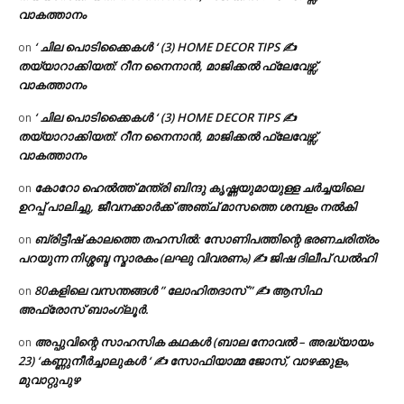
വാകത്താനം
‘ ചില പൊടിക്കൈകൾ ‘ (3) HOME DECOR TIPS ✍
on
തയ്യാറാക്കിയത്: റീന നൈനാൻ, മാജിക്കൽ ഫ്ലേവേഴ്സ്,
വാകത്താനം
‘ ചില പൊടിക്കൈകൾ ‘ (3) HOME DECOR TIPS ✍
on
തയ്യാറാക്കിയത്: റീന നൈനാൻ, മാജിക്കൽ ഫ്ലേവേഴ്സ്,
വാകത്താനം
കോറോ ഹെൽത്ത് മന്ത്രി ബിന്ദു കൃഷ്ണയുമായുള്ള ചർച്ചയിലെ
on
ഉറപ്പ് പാലിച്ചു, ജീവനക്കാർക്ക് അഞ്ച് മാസത്തെ ശമ്പളം നൽകി
ബ്രിട്ടീഷ് കാലത്തെ തഹസിൽ: സോണിപത്തിന്റെ ഭരണചരിത്രം
on
പറയുന്ന നിശ്ശബ്ദ സ്മാരകം (ലഘു വിവരണം) ✍ ജിഷ ദിലീപ് ഡൽഹി
80കളിലെ വസന്തങ്ങൾ ” ലോഹിതദാസ് ” ✍ ആസിഫ
on
അഫ്രോസ് ബാംഗ്ലൂർ.
അപ്പുവിന്റെ സാഹസിക കഥകൾ (ബാല നോവൽ – അദ്ധ്യായം
on
23) ‘കണ്ണുനീർച്ചാലുകൾ ‘ ✍ സോഫിയാമ്മ ജോസ്, വാഴക്കുളം,
മുവാറ്റുപുഴ