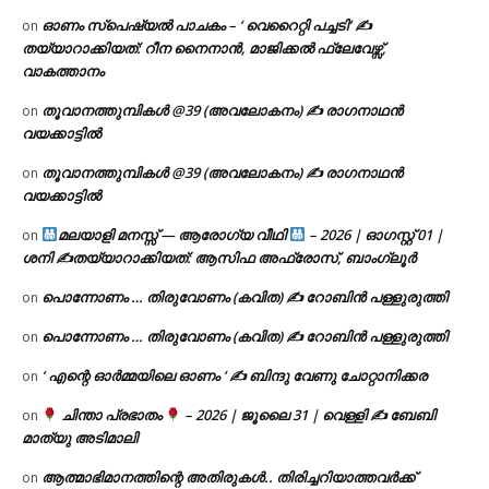
ഓണം സ്പെഷ്യൽ പാചകം – ‘ വെറൈറ്റി പച്ചടി’ ✍
on
തയ്യാറാക്കിയത്: റീന നൈനാൻ, മാജിക്കൽ ഫ്ലേവേഴ്സ്,
വാകത്താനം
തൂവാനത്തുമ്പികൾ @39 (അവലോകനം) ✍ രാഗനാഥൻ
on
വയക്കാട്ടിൽ
തൂവാനത്തുമ്പികൾ @39 (അവലോകനം) ✍ രാഗനാഥൻ
on
വയക്കാട്ടിൽ
മലയാളി മനസ്സ് — ആരോഗ്യ വീഥി
– 2026 | ഓഗസ്റ്റ് 01 |
on
ശനി ✍
തയ്യാറാക്കിയത്: ആസിഫ അഫ്രോസ്, ബാംഗ്ലൂർ
പൊന്നോണം … തിരുവോണം (കവിത) ✍ റോബിൻ പള്ളുരുത്തി
on
പൊന്നോണം … തിരുവോണം (കവിത) ✍ റോബിൻ പള്ളുരുത്തി
on
‘ എന്റെ ഓർമ്മയിലെ ഓണം ‘ ✍ ബിന്ദു വേണു ചോറ്റാനിക്കര
on
ചിന്താ പ്രഭാതം
– 2026 | ജൂലൈ 31 | വെള്ളി ✍
ബേബി
on
മാത്യു അടിമാലി
ആത്മാഭിമാനത്തിന്റെ അതിരുകൾ.. തിരിച്ചറിയാത്തവർക്ക്
on