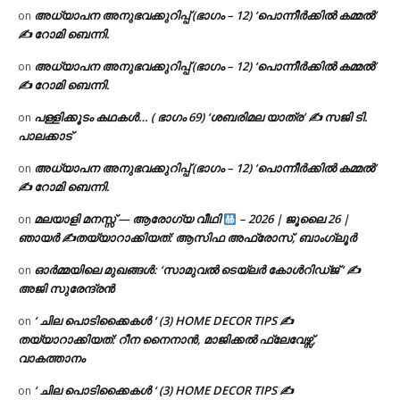
അധ്യാപന അനുഭവക്കുറിപ്പ് (ഭാഗം – 12) ‘പൊന്നീർക്കിൽ കമ്മൽ’
on
✍ റോമി ബെന്നി.
അധ്യാപന അനുഭവക്കുറിപ്പ് (ഭാഗം – 12) ‘പൊന്നീർക്കിൽ കമ്മൽ’
on
✍ റോമി ബെന്നി.
പള്ളിക്കൂടം കഥകൾ… ( ഭാഗം 69) ‘ശബരിമല യാത്ര’ ✍ സജി ടി.
on
പാലക്കാട്
അധ്യാപന അനുഭവക്കുറിപ്പ് (ഭാഗം – 12) ‘പൊന്നീർക്കിൽ കമ്മൽ’
on
✍ റോമി ബെന്നി.
മലയാളി മനസ്സ് — ആരോഗ്യ വീഥി
– 2026 | ജൂലൈ 26 |
on
ഞായർ ✍
തയ്യാറാക്കിയത്: ആസിഫ അഫ്രോസ്, ബാംഗ്ലൂർ
ഓർമ്മയിലെ മുഖങ്ങൾ: ‘സാമുവൽ ടെയ്ലർ കോൾറിഡ്ജ് ‘ ✍
on
അജി സുരേന്ദ്രൻ
‘ ചില പൊടിക്കൈകൾ ‘ (3) HOME DECOR TIPS ✍
on
തയ്യാറാക്കിയത്: റീന നൈനാൻ, മാജിക്കൽ ഫ്ലേവേഴ്സ്,
വാകത്താനം
‘ ചില പൊടിക്കൈകൾ ‘ (3) HOME DECOR TIPS ✍
on