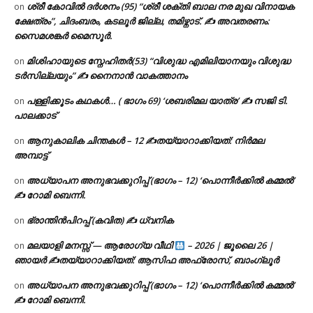
ശ്രീ കോവിൽ ദർശനം (95) “ശ്രീ ശക്തി ബാല നര മുഖ വിനായക
on
ക്ഷേത്രം”, ചിദംബരം, കടലൂർ ജില്ല, തമിഴ്നാട്. ✍ അവതരണം:
സൈമശങ്കർ മൈസൂർ.
മിശിഹായുടെ സ്നേഹിതർ(53) “വിശുദ്ധ എമിലിയാനയും വിശുദ്ധ
on
ടര്‍സില്ലയും” ✍ നൈനാൻ വാകത്താനം
പള്ളിക്കൂടം കഥകൾ… ( ഭാഗം 69) ‘ശബരിമല യാത്ര’ ✍ സജി ടി.
on
പാലക്കാട്
ആനുകാലിക ചിന്തകൾ – 12 ✍തയ്യാറാക്കിയത്: നിർമല
on
അമ്പാട്ട്
അധ്യാപന അനുഭവക്കുറിപ്പ് (ഭാഗം – 12) ‘പൊന്നീർക്കിൽ കമ്മൽ’
on
✍ റോമി ബെന്നി.
ഭ്രാന്തിൻപിറപ്പ് (കവിത) ✍ ധ്വനിക
on
മലയാളി മനസ്സ് — ആരോഗ്യ വീഥി
– 2026 | ജൂലൈ 26 |
on
ഞായർ ✍
തയ്യാറാക്കിയത്: ആസിഫ അഫ്രോസ്, ബാംഗ്ലൂർ
അധ്യാപന അനുഭവക്കുറിപ്പ് (ഭാഗം – 12) ‘പൊന്നീർക്കിൽ കമ്മൽ’
on
✍ റോമി ബെന്നി.