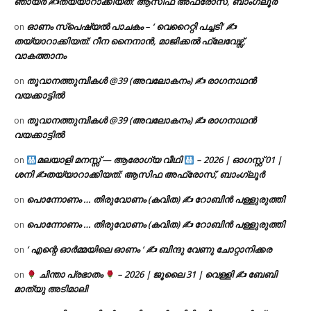
ഞായർ ✍
തയ്യാറാക്കിയത്: ആസിഫ അഫ്രോസ്, ബാംഗ്ലൂർ
ഓണം സ്പെഷ്യൽ പാചകം – ‘ വെറൈറ്റി പച്ചടി’ ✍
on
തയ്യാറാക്കിയത്: റീന നൈനാൻ, മാജിക്കൽ ഫ്ലേവേഴ്സ്,
വാകത്താനം
തൂവാനത്തുമ്പികൾ @39 (അവലോകനം) ✍ രാഗനാഥൻ
on
വയക്കാട്ടിൽ
തൂവാനത്തുമ്പികൾ @39 (അവലോകനം) ✍ രാഗനാഥൻ
on
വയക്കാട്ടിൽ
മലയാളി മനസ്സ് — ആരോഗ്യ വീഥി
– 2026 | ഓഗസ്റ്റ് 01 |
on
ശനി ✍
തയ്യാറാക്കിയത്: ആസിഫ അഫ്രോസ്, ബാംഗ്ലൂർ
പൊന്നോണം … തിരുവോണം (കവിത) ✍ റോബിൻ പള്ളുരുത്തി
on
പൊന്നോണം … തിരുവോണം (കവിത) ✍ റോബിൻ പള്ളുരുത്തി
on
‘ എന്റെ ഓർമ്മയിലെ ഓണം ‘ ✍ ബിന്ദു വേണു ചോറ്റാനിക്കര
on
ചിന്താ പ്രഭാതം
– 2026 | ജൂലൈ 31 | വെള്ളി ✍
ബേബി
on
മാത്യു അടിമാലി