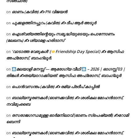
സഞ്ചാരി)
ഓണം (കവിത) ✍ PN വിജയൻ
on
പൂക്കളത്തിനപ്പുറം (കവിത) ✍ ദീപ ആർ അടൂർ
on
ഐശ്വര്യത്തിന്റെയും സമൃദ്ധിയുടെയും പൊന്നോണം
on
(ലേഖനം) ✍ ശ്യാമള ഹരിദാസ്
‘വാടാത്ത വേരുകൾ’ (
Friendship Day Special) ✍ ആസിഫ
on
അഫ്രോസ്, ബാംഗ്ലൂർ.
മലയാളി മനസ്സ് — ആരോഗ്യ വീഥി
– 2026 | ഓഗസ്റ്റ് 03 |
on
തിങ്കൾ ✍
തയ്യാറാക്കിയത്: ആസിഫ അഫ്രോസ്, ബാംഗ്ലൂർ
പൊൻവസന്തം (കവിത) ✍ രമ്യ പ്രദീപ് കാപ്പിൽ
on
ബാല്യസ്മരണകൾ (ഓണക്കവിത) ✍ ശശികല മോഹൻദാസ്,
on
നവിമുംബൈ
രസരാജഗന്ധമുള്ള ഓർമനിലാവ് (ഓണം സ്‌പെഷ്യൽ) ✍റോമി
on
ബെന്നി
ബാല്യസ്മരണകൾ (ഓണക്കവിത) ✍ ശശികല മോഹൻദാസ്,
on