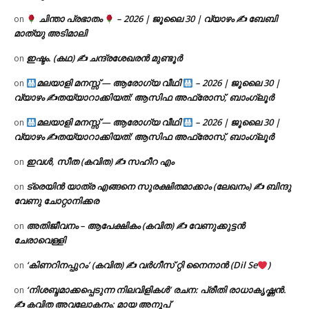
ചിന്താ പ്രഭാതം
– 2026 | ജൂലൈ 30 | വ്യാഴം ✍
ബേബി
on
മാത്യു അടിമാലി
ഇഷ്ടം. (കഥ) ✍ ചന്ദ്രശേഖരൻ മുണ്ടൂർ
on
മലയാളി മനസ്സ് — ആരോഗ്യ വീഥി
– 2026 | ജൂലൈ 30 |
on
വ്യാഴം ✍
തയ്യാറാക്കിയത്: ആസിഫ അഫ്രോസ്, ബാംഗ്ലൂർ
മലയാളി മനസ്സ് — ആരോഗ്യ വീഥി
– 2026 | ജൂലൈ 30 |
on
വ്യാഴം ✍
തയ്യാറാക്കിയത്: ആസിഫ അഫ്രോസ്, ബാംഗ്ലൂർ
ഇവൾ, സീത (കവിത) ✍ സഹീറ എം
on
ട്രെയിൻ യാത്ര എങ്ങനെ സുരക്ഷിതമാക്കാം (ലേഖനം) ✍ ബിന്ദു
on
വേണു ചോറ്റാനിക്കര
അതിജീവനം – ആപേക്ഷികം (കവിത) ✍ വേണുക്കുട്ടൻ
on
ചേരാവെള്ളി
‘കിണറിനപ്പുറം’ (കവിത) ✍ വർഗീസ് റ്റി നൈനാൻ (Dil Se
)
on
‘നിശബ്ദമാക്കപ്പെടുന്ന നിലവിളികൾ’ രചന: പ്രീതി രാധാകൃഷ്ണൻ.
on
✍ കവിത അവലോകനം: മായ അനൂപ്