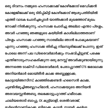
ഒരു ദിവസം നമ്മുടെ ഹംസാക്കാക്ക് കോഴിക്കോട് മെഡിക്കൻ
കോളേജിലേക്ക് ഒരു ട്രിപ്പ്കിട്ടി കോഴിക്കോട് ആശുപത്രിയിൽ
എത്തി വാടക ചോദിച്ചപ്പോൾ യാത്രക്കാർ മുഖത്തോട് മുഖം
നോക്കി നിൽക്കുന്നു, ഹംസാക്ക ചോദിച്ചു അല്ലാ എന്താ പ്രശ്നം,
അവർ പറഞ്ഞു ഞങ്ങളുടെ കയ്യിൽ കാശില്ലാത്തതാണ്
പ്രശ്നം ഹംസാക്ക പറഞ്ഞു സാരമില്ല ഞാൻ പോകുകയാണ്
എന്നു പറഞ്ഞു ഹംസാക്ക തിരിച്ചു നിലമ്പൂരിലേക്ക് പോന്നു. ഇത്
പോലെ അന്ന് പല ഡ്രൈവർമാർക്കും സംഭവിച്ചിട്ടുണ്ട്, പക്ഷെ
എന്തിനോടുംസഹകരിക്കുന്ന ഒരു മനസ്സ് അവർക്കുണ്ടായിരുന്നു.
അന്നത്തെ ടാക്സി ഡ്രൈവർമാർ, പേരാപ്പുറത്ത് CTS ജമാലാക്ക
അനിയൻമാർ മൊയ്തീൻ കാക്ക അബ്ദുള്ളാക്ക,
കോട്ടായിഅസീസ്, കാഞ്ഞിരക്കണ്ടൻ ഹസൈൻ കാക്ക,
ചുണ്ടിൻമൂച്ചിഅബ്ദുറഹിമാൻ, ഹംസാക്കയുടെ അനിയൻ
അരവയസ്സൻഅബു, തലക്കോട്ടുപുറത്ത് ഹമീദാക്ക.
ചാലിയതൊടി ബാപ്പു, CK കുട്ട്യാളി, ശെൽവരാജ്,
മൂർഖൻനാണികാക്ക, ബീരാക്ക, കുട്ടൻ, നായർ, കല്ലട