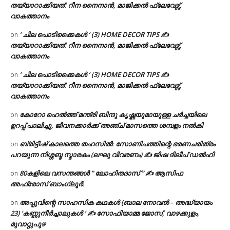
തയ്യാറാക്കിയത്: റീന നൈനാൻ, മാജിക്കൽ ഫ്ലേവേഴ്സ്,
വാകത്താനം
‘ ചില പൊടിക്കൈകൾ ‘ (3) HOME DECOR TIPS ✍
on
തയ്യാറാക്കിയത്: റീന നൈനാൻ, മാജിക്കൽ ഫ്ലേവേഴ്സ്,
വാകത്താനം
‘ ചില പൊടിക്കൈകൾ ‘ (3) HOME DECOR TIPS ✍
on
തയ്യാറാക്കിയത്: റീന നൈനാൻ, മാജിക്കൽ ഫ്ലേവേഴ്സ്,
വാകത്താനം
കോറോ ഹെൽത്ത് മന്ത്രി ബിന്ദു കൃഷ്ണയുമായുള്ള ചർച്ചയിലെ
on
ഉറപ്പ് പാലിച്ചു, ജീവനക്കാർക്ക് അഞ്ച് മാസത്തെ ശമ്പളം നൽകി
ബ്രിട്ടീഷ് കാലത്തെ തഹസിൽ: സോണിപത്തിന്റെ ഭരണചരിത്രം
on
പറയുന്ന നിശ്ശബ്ദ സ്മാരകം (ലഘു വിവരണം) ✍ ജിഷ ദിലീപ് ഡൽഹി
80കളിലെ വസന്തങ്ങൾ ” ലോഹിതദാസ് ” ✍ ആസിഫ
on
അഫ്രോസ് ബാംഗ്ലൂർ.
അപ്പുവിന്റെ സാഹസിക കഥകൾ (ബാല നോവൽ – അദ്ധ്യായം
on
23) ‘കണ്ണുനീർച്ചാലുകൾ ‘ ✍ സോഫിയാമ്മ ജോസ്, വാഴക്കുളം,
മുവാറ്റുപുഴ