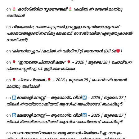
കാർഗിൽദിന സ്മരണഞ്ജലി
(കവിത) ✍ ബേബി മാത്യു
on
അടിമാലി
വിജയമല്ല; നമ്മെ കൂടുതൽ ഉറപ്പുള്ള മനുഷ്യരാക്കുന്നത്
on
പരാജയങ്ങളാണ് ✍️സിജു ജേക്കബ്, ഓസ്‌ട്രേലിയ (എഴുത്തുകാരൻ/
സഞ്ചാരി)
‘കിണറിനപ്പുറം’ (കവിത) ✍ വർഗീസ് റ്റി നൈനാൻ (Dil Se
)
on
“ഇന്നത്തെ ചിന്താവിഷയം”
– 2026 | ജൂലൈ 28 | ചൊവ്വ ✍
on
പ്രൊഫസ്സർ എ.വി. ഇട്ടി മാവേലിക്കര
ചിന്താ പ്രഭാതം
– 2026 | ജൂലൈ 28 | ചൊവ്വ ✍
ബേബി
on
മാത്യു അടിമാലി
മലയാളി മനസ്സ് — ആരോഗ്യ വീഥി
– 2026 | ജൂലൈ 27 |
on
തിങ്കൾ ✍
തയ്യാറാക്കിയത്: ആസിഫ അഫ്രോസ്, ബാംഗ്ലൂർ
മലയാളി മനസ്സ് — ആരോഗ്യ വീഥി
– 2026 | ജൂലൈ 27 |
on
തിങ്കൾ ✍
തയ്യാറാക്കിയത്: ആസിഫ അഫ്രോസ്, ബാംഗ്ലൂർ
സംസ്ഥാനത്ത് നാളെ പൊതു അവധിപ്രഖ്യാപിച്ചു; ശമ്പളം
on