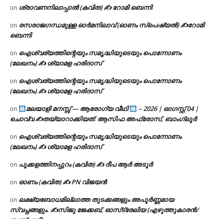
ശ്രാവണനിലാപ്പാൽ (കവിത) ✍ റോമി ബെന്നി
on
രസരാജഗന്ധമുള്ള ഓർമനിലാവ് (ഓണം സ്‌പെഷ്യൽ) ✍റോമി
on
ബെന്നി
ഐശ്വര്യത്തിന്റെയും സമൃദ്ധിയുടെയും പൊന്നോണം
on
(ലേഖനം) ✍ ശ്യാമള ഹരിദാസ്
ഐശ്വര്യത്തിന്റെയും സമൃദ്ധിയുടെയും പൊന്നോണം
on
(ലേഖനം) ✍ ശ്യാമള ഹരിദാസ്
മലയാളി മനസ്സ് — ആരോഗ്യ വീഥി
– 2026 | ഓഗസ്റ്റ് 04 |
on
ചൊവ്വ ✍
തയ്യാറാക്കിയത്: ആസിഫ അഫ്രോസ്, ബാംഗ്ലൂർ
ഐശ്വര്യത്തിന്റെയും സമൃദ്ധിയുടെയും പൊന്നോണം
on
(ലേഖനം) ✍ ശ്യാമള ഹരിദാസ്
പൂക്കളത്തിനപ്പുറം (കവിത) ✍ ദീപ ആർ അടൂർ
on
ഓണം (കവിത) ✍ PN വിജയൻ
on
ലക്ഷ്യബോധമില്ലാത്ത തുടക്കങ്ങളും അപൂർണ്ണമായ
on
സ്വപ്നങ്ങളും. ✍️സിജു ജേക്കബ്, ഓസ്‌ട്രേലിയ (എഴുത്തുകാരൻ/