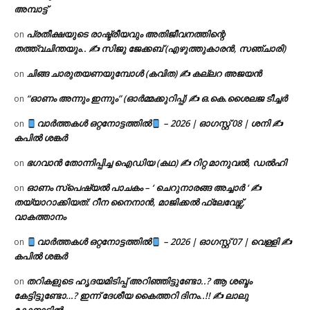
അമ്പാട്ട്
പ്രതീക്ഷയുടെ രാഷ്ട്രീയവും അതിജീവനത്തിന്റെ
on
തത്ത്വചിന്തയും.. ✍️ സിജു ജേക്കബ് (എഴുത്തുകാരൻ, സഞ്ചാരി)
ചിങ്ങ ചാരുതയണയുമ്പോൾ (കവിത) ✍ കല്ലറ അജയൻ
on
“ഓണം അന്നും ഇന്നും” (ഓർമ്മക്കുറിപ്പ്) ✍ ഒ.കെ.ശൈലജ ടീച്ചർ
on
വാർത്തകൾ ഒറ്റനോട്ടത്തിൽ
– 2026 | ഓഗസ്റ്റ് 08 | ശനി ✍
on
കപിൽ ശങ്കർ
ഭഗവാൻ തോന്നിപ്പിച്ച ഐഡിയ (കഥ) ✍ റിറ്റ മാനുവൽ, ഡൽഹി
on
ഓണം സ്പെഷ്യൽ പാചകം – ‘ ചെറുനാരങ്ങ അച്ചാർ ‘ ✍
on
തയ്യാറാക്കിയത്: റീന നൈനാൻ, മാജിക്കൽ ഫ്ലേവേഴ്സ്,
വാകത്താനം
വാർത്തകൾ ഒറ്റനോട്ടത്തിൽ
– 2026 | ഓഗസ്റ്റ് 07 | വെള്ളി ✍
on
കപിൽ ശങ്കർ
തറികളുടെ ഹൃദയമിടിപ്പ് അറിഞ്ഞിട്ടുണ്ടോ..? ആ ശബ്ദം
on
കേട്ടിട്ടുണ്ടോ…? ഇന്ന് ദേശീയ കൈത്തറി ദിനം..!! ✍ ലാലു