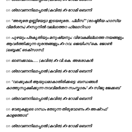
ശ്രാവണനിലാപ്പാൽ (കവിത) ✍ റോമി ബെന്നി
on
“അരുതേ ഉണ്ണിയേട്ടാ ഇടയരുതേ.. പ്ലീസ് ” (രാഷ്ട്രീയ ഹാസ്യ
on
വിമർശനം) ✍സുനിൽ വല്ലാത്തറ ഫ്ലോറിഡാ
പുഴയും പ്രകൃതിയും മനുഷ്യനും: വിവേകമില്ലാത്ത നയങ്ങളും
on
ആവർത്തിക്കുന്ന ദുരന്തങ്ങളും ✍ റവ. ജെയിംസ് കെ. ജോൺ
(ലബ്ബക്ക്, ടെക്സാസ്)
ഓണക്കാലം….. (കവിത) ✍ വി.കെ. അശോകൻ
on
ശ്രാവണനിലാപ്പാൽ (കവിത) ✍ റോമി ബെന്നി
on
“വാക്കുകൾ ആയുധമാകാതിരിക്കട്ടെ: ബന്ധങ്ങൾ
on
കാത്തുസൂക്ഷിക്കുന്ന നവവിമർശന സംസ്കാരം” ✍️ സിജു ജേക്കബ്
ശ്രാവണനിലാപ്പാൽ (കവിത) ✍ റോമി ബെന്നി
on
വേരുകളുടെ ഗന്ധം തേടുന്ന തിരുവോണം ✍ അഷ്റഫ്
on
കാളത്തോട്
ശ്രാവണനിലാപ്പാൽ (കവിത) ✍ റോമി ബെന്നി
on