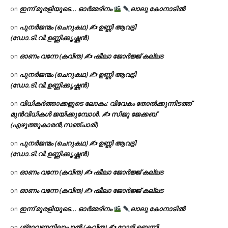
ഇന്ന് മുരളിയുടെ… ഓർമ്മദിനം
ലാലു കോനാടിൽ
on
പുനർജന്മം (ചെറുകഥ) ✍ ഉണ്ണി ആവട്ടി
on
(ഡോ.ടി.വി.ഉണ്ണിക്കൃഷ്ണൻ)
ഓണം വന്നേ (കവിത) ✍ ഷീലാ ജോർജ്ജ് കല്ലട
on
പുനർജന്മം (ചെറുകഥ) ✍ ഉണ്ണി ആവട്ടി
on
(ഡോ.ടി.വി.ഉണ്ണിക്കൃഷ്ണൻ)
വിധികർത്താക്കളുടെ ലോകം: വിവേകം തോൽക്കുന്നിടത്ത്
on
മുൻവിധികൾ ജയിക്കുമ്പോൾ. ✍️ സിജു ജേക്കബ്
(എഴുത്തുകാരൻ,സഞ്ചാരി)
പുനർജന്മം (ചെറുകഥ) ✍ ഉണ്ണി ആവട്ടി
on
(ഡോ.ടി.വി.ഉണ്ണിക്കൃഷ്ണൻ)
ഓണം വന്നേ (കവിത) ✍ ഷീലാ ജോർജ്ജ് കല്ലട
on
ഓണം വന്നേ (കവിത) ✍ ഷീലാ ജോർജ്ജ് കല്ലട
on
ഇന്ന് മുരളിയുടെ… ഓർമ്മദിനം
ലാലു കോനാടിൽ
on
ശ്രാവണനിലാപ്പാൽ (കവിത) ✍ റോമി ബെന്നി
on