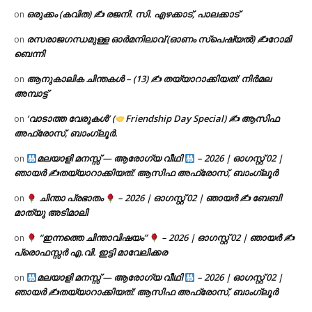
ഒരുക്കം (കവിത) ✍ രജനി. സി. എഴക്കാട്, പാലക്കാട്
on
രസരാജഗന്ധമുള്ള ഓർമനിലാവ് (ഓണം സ്‌പെഷ്യൽ) ✍റോമി
on
ബെന്നി
ആനുകാലിക ചിന്തകൾ – (13) ✍ തയ്യാറാക്കിയത്: നിർമല
on
അമ്പാട്ട്
‘വാടാത്ത വേരുകൾ’ (
Friendship Day Special) ✍ ആസിഫ
on
അഫ്രോസ്, ബാംഗ്ലൂർ.
മലയാളി മനസ്സ് — ആരോഗ്യ വീഥി
– 2026 | ഓഗസ്റ്റ് 02 |
on
ഞായർ ✍
തയ്യാറാക്കിയത്: ആസിഫ അഫ്രോസ്, ബാംഗ്ലൂർ
ചിന്താ പ്രഭാതം
– 2026 | ഓഗസ്റ്റ് 02 | ഞായർ ✍
ബേബി
on
മാത്യു അടിമാലി
“ഇന്നത്തെ ചിന്താവിഷയം”
– 2026 | ഓഗസ്റ്റ് 02 | ഞായർ ✍
on
പ്രൊഫസ്സർ എ.വി. ഇട്ടി മാവേലിക്കര
മലയാളി മനസ്സ് — ആരോഗ്യ വീഥി
– 2026 | ഓഗസ്റ്റ് 02 |
on
ഞായർ ✍
തയ്യാറാക്കിയത്: ആസിഫ അഫ്രോസ്, ബാംഗ്ലൂർ