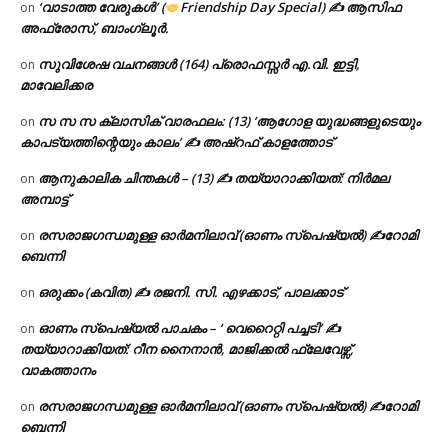
‘വാടാത്ത വേരുകൾ’ (
Friendship Day Special) ✍ ആസിഫ
on
അഫ്രോസ്, ബാംഗ്ലൂർ.
സുവിശേഷ വചനങ്ങൾ (164) പ്രൊഫസ്സർ എ.വി. ഇട്ടി,
on
മാവേലിക്കര
സ സ സ ക്ലാസിക് വാരഫലം: (13) ‘ആഗോള യുദ്ധങ്ങളുടെയും
on
കാപട്യത്തിന്റെയും കാലം’ ✍ അഷ്റഫ് കാളത്തോട്
ആനുകാലിക ചിന്തകൾ – (13) ✍ തയ്യാറാക്കിയത്: നിർമല
on
അമ്പാട്ട്
രസരാജഗന്ധമുള്ള ഓർമനിലാവ് (ഓണം സ്‌പെഷ്യൽ) ✍റോമി
on
ബെന്നി
ഒരുക്കം (കവിത) ✍ രജനി. സി. എഴക്കാട്, പാലക്കാട്
on
ഓണം സ്പെഷ്യൽ പാചകം – ‘ വെറൈറ്റി പച്ചടി’ ✍
on
തയ്യാറാക്കിയത്: റീന നൈനാൻ, മാജിക്കൽ ഫ്ലേവേഴ്സ്,
വാകത്താനം
രസരാജഗന്ധമുള്ള ഓർമനിലാവ് (ഓണം സ്‌പെഷ്യൽ) ✍റോമി
on
ബെന്നി