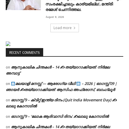
സംരക്ഷിച്ചാലും കാര്യമില്ല’; മന്ത്രി
രമേശ് ചെന്നിത്തല.
August 9, 2026
Load more
RECENT COMMENTS
ആനുകാലിക ചിന്തകൾ – 14 ✍ തയ്യാറാക്കിയത്: നിർമല
on
അമ്പാട്ട്
മലയാളി മനസ്സ് — ആരോഗ്യ വീഥി
– 2026 | ഓഗസ്റ്റ് 09 |
on
ഞായർ ✍
തയ്യാറാക്കിയത്: ആസിഫ അഫ്രോസ്, ബാംഗ്ലൂർ
ഓഗസ്റ്റ് 9 – ക്വിറ്റ് ഇന്ത്യ ദിനം (Quit India Movement Day) ✍
on
ലാലു കോനാടിൽ
ഓഗസ്റ്റ് 9 – ‘ലോക ആദിവാസി ദിനം’ ✍️ലാലു കോനാടിൽ
on
ആനുകാലിക ചിന്തകൾ – 14 ✍ തയ്യാറാക്കിയത്: നിർമല
on