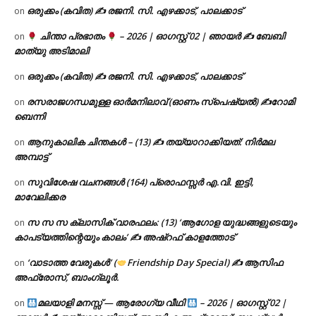
ഒരുക്കം (കവിത) ✍ രജനി. സി. എഴക്കാട്, പാലക്കാട്
on
ചിന്താ പ്രഭാതം
– 2026 | ഓഗസ്റ്റ് 02 | ഞായർ ✍
ബേബി
on
മാത്യു അടിമാലി
ഒരുക്കം (കവിത) ✍ രജനി. സി. എഴക്കാട്, പാലക്കാട്
on
രസരാജഗന്ധമുള്ള ഓർമനിലാവ് (ഓണം സ്‌പെഷ്യൽ) ✍റോമി
on
ബെന്നി
ആനുകാലിക ചിന്തകൾ – (13) ✍ തയ്യാറാക്കിയത്: നിർമല
on
അമ്പാട്ട്
സുവിശേഷ വചനങ്ങൾ (164) പ്രൊഫസ്സർ എ.വി. ഇട്ടി,
on
മാവേലിക്കര
സ സ സ ക്ലാസിക് വാരഫലം: (13) ‘ആഗോള യുദ്ധങ്ങളുടെയും
on
കാപട്യത്തിന്റെയും കാലം’ ✍ അഷ്റഫ് കാളത്തോട്
‘വാടാത്ത വേരുകൾ’ (
Friendship Day Special) ✍ ആസിഫ
on
അഫ്രോസ്, ബാംഗ്ലൂർ.
മലയാളി മനസ്സ് — ആരോഗ്യ വീഥി
– 2026 | ഓഗസ്റ്റ് 02 |
on