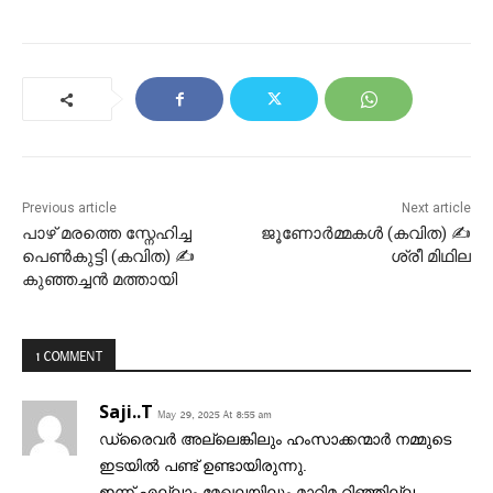
Previous article
Next article
പാഴ് മരത്തെ സ്നേഹിച്ച
ജൂണോർമ്മകൾ (കവിത) ✍
പെൺകുട്ടി (കവിത) ✍
ശ്രീ മിഥില
കുഞ്ഞച്ചൻ മത്തായി
1 COMMENT
Saji..T
May 29, 2025 At 8:55 am
ഡ്രൈവർ അല്ലെങ്കിലും ഹംസാക്കന്മാർ നമ്മുടെ
ഇടയിൽ പണ്ട് ഉണ്ടായിരുന്നു.