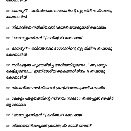
കോനാടിൽ
ഓഗസ്റ്റ് 𝟕 – രവീന്ദ്രനാഥ ടാഗോറിന്റെ സ്മൃതിദിനം ✍ ലാലു
on
കോനാടിൽ
നിലാവിനെ നൽകിയവൾ (കഥ)✍ജയകുമാരി കൊല്ലം
on
” ഓണപ്പുലരികൾ ” (കവിത) ✍ രേഖ രാജ്
on
ഓഗസ്റ്റ് 𝟕 – രവീന്ദ്രനാഥ ടാഗോറിന്റെ സ്മൃതിദിനം ✍ ലാലു
on
കോനാടിൽ
തറികളുടെ ഹൃദയമിടിപ്പ് അറിഞ്ഞിട്ടുണ്ടോ..? ആ ശബ്ദം
on
കേട്ടിട്ടുണ്ടോ…? ഇന്ന് ദേശീയ കൈത്തറി ദിനം..!! ✍ ലാലു
കോനാടിൽ
നിലാവിനെ നൽകിയവൾ (കഥ)✍ജയകുമാരി കൊല്ലം
on
കേരളം പ്രളയത്തിന്റെ സ്വന്തം നാടോ ? ✍️അഫ്സൽ ബഷീർ
on
തൃക്കോമല
” ഓണപ്പുലരികൾ ” (കവിത) ✍ രേഖ രാജ്
on
ശ്രാവണനിലാപ്പാൽ (കവിത) ✍ റോമി ബെന്നി
on