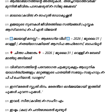
ആത്മാഭിമാനത്തിന്റെ അതിരുകൾ.. തിരിച്ചറിയാത്തവർക്ക്
on
മുന്നിൽ ജീവിതം പാഴാക്കരുത് ✍️ സിജു ജേക്കബ്
മാലാഖ (കവിത) ✍ രാഹുൽ രാധാകൃഷ്ണൻ
on
ഉമ്മയുടെ നുണകൾ ജീവിതത്തിലെ സത്യങ്ങൾ (പുസ്തക
on
ആസ്വാദനം) ✍ പി എൻ വിജയൻ
മലയാളി മനസ്സ് — ആരോഗ്യ വീഥി
– 2026 | ജൂലൈ 31 |
on
വെള്ളി | ✍
തയ്യാറാക്കിയത്: ആസിഫ അഫ്രോസ്, ബാംഗ്ലൂർ
ചിന്താ പ്രഭാതം
– 2026 | ജൂലൈ 31 | വെള്ളി ✍
ബേബി
on
മാത്യു അടിമാലി
വിശ്വാസത്തിന്റെ പരമ്പരാഗത ചട്ടക്കൂടുകളും ആധുനിക
on
യാഥാർത്ഥ്യങ്ങളും: മാറ്റങ്ങളുടെ പാതയിൽ സഭയും സമൂഹവും ✍
പി പി ചെറിയാൻ, ഡാളസ്
ഇന്ന് ഭരതൻ സ്മൃതി ദിനം. ഭരതൻ്റെ ഓർമ്മയ്ക്കായി ‘ഇത്തിരി
on
പൂക്കൾ ചുവന്ന പൂക്കൾ..’
ഇവൾ, സീത (കവിത) ✍ സഹീറ എം
on
ഇഷ്ടം. (കഥ) ✍ ചന്ദ്രശേഖരൻ മുണ്ടൂർ
on