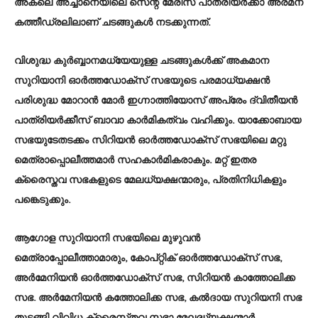
അകലെ അച്ചാനെയിലെ സെന്റ് മേരീസ് പാത്രിയർക്കാ അരമന
കത്തീഡ്രലിലാണ് ചടങ്ങുകൾ നടക്കുന്നത്.
വിശുദ്ധ കുർബ്ബാനമധ്യേയുള്ള ചടങ്ങുകൾക്ക് അകമാന
സുറിയാനി ഓർത്തഡോക്സ് സഭയുടെ പരമാധ്യക്ഷൻ
പരിശുദ്ധ മോറാൻ മോർ ഇഗ്നാത്തിയോസ് അപ്രേം ദ്വിതീയൻ
പാത്രിയർക്കീസ് ബാവാ കാർമികത്വം വഹിക്കും. യാക്കോബായ
സഭയുടേതടക്കം സിറിയൻ ഓർത്തഡോക്സ് സഭയിലെ മറ്റു
മെത്രാപ്പൊലീത്തമാർ സഹകാർമികരാകും. മറ്റ് ഇതര
ക്രൈസ്തവ സഭകളുടെ മേലധ്യക്ഷന്മാരും, പ്രതിനിധികളും
പങ്കെടുക്കും.
ആഗോള സുറിയാനി സഭയിലെ മുഴുവൻ
മെത്രാപ്പോലീത്താമാരും, കോപ്റ്റിക് ഓർത്തഡോക്‌സ് സഭ,
അർമേനിയൻ ഓർത്തഡോക്‌സ് സഭ, സിറിയൻ കാത്തോലിക്ക
സഭ. അർമേനിയൻ കത്തോലിക്ക സഭ, കൽദായ സുറിയനി സഭ