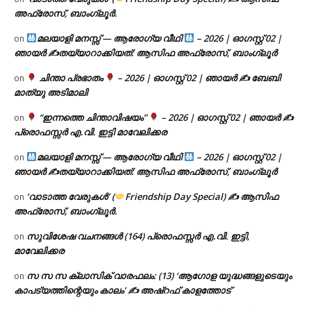
അഫ്രോസ്, ബാംഗ്ലൂർ.
മലയാളി മനസ്സ് — ആരോഗ്യ വീഥി
– 2026 | ഓഗസ്റ്റ് 02 |
on
ഞായർ ✍
തയ്യാറാക്കിയത്: ആസിഫ അഫ്രോസ്, ബാംഗ്ലൂർ
ചിന്താ പ്രഭാതം
– 2026 | ഓഗസ്റ്റ് 02 | ഞായർ ✍
ബേബി
on
മാത്യു അടിമാലി
“ഇന്നത്തെ ചിന്താവിഷയം”
– 2026 | ഓഗസ്റ്റ് 02 | ഞായർ ✍
on
പ്രൊഫസ്സർ എ.വി. ഇട്ടി മാവേലിക്കര
മലയാളി മനസ്സ് — ആരോഗ്യ വീഥി
– 2026 | ഓഗസ്റ്റ് 02 |
on
ഞായർ ✍
തയ്യാറാക്കിയത്: ആസിഫ അഫ്രോസ്, ബാംഗ്ലൂർ
‘വാടാത്ത വേരുകൾ’ (
Friendship Day Special) ✍ ആസിഫ
on
അഫ്രോസ്, ബാംഗ്ലൂർ.
സുവിശേഷ വചനങ്ങൾ (164) പ്രൊഫസ്സർ എ.വി. ഇട്ടി,
on
മാവേലിക്കര
സ സ സ ക്ലാസിക് വാരഫലം: (13) ‘ആഗോള യുദ്ധങ്ങളുടെയും
on
കാപട്യത്തിന്റെയും കാലം’ ✍ അഷ്റഫ് കാളത്തോട്