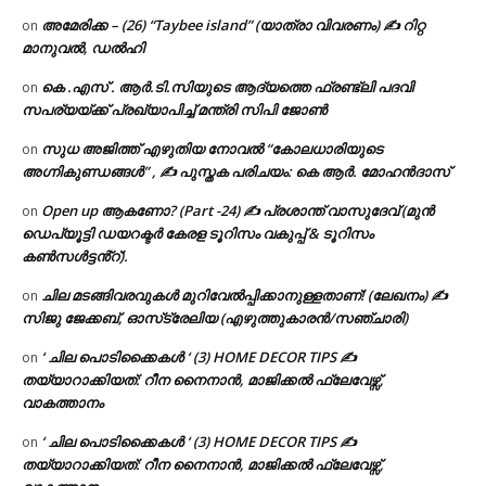
അമേരിക്ക – (26) “Taybee island” (യാത്രാ വിവരണം) ✍ റിറ്റ
on
മാനുവൽ, ഡൽഹി
കെ .എസ് . ആർ.ടി.സിയുടെ ആദ്യത്തെ ഫ്രണ്ട്ലി പദവി
on
സപര്യയ്ക്ക് പ്രഖ്യാപിച്ച് മന്ത്രി സിപി ജോൺ
സുധ അജിത്ത് എഴുതിയ നോവൽ “കോലധാരിയുടെ
on
അഗ്നികുണ്ഡങ്ങള്‍” , ✍ പുസ്തക പരിചയം: കെ ആർ. മോഹൻദാസ്
Open up ആകണോ? (Part -24) ✍ പ്രശാന്ത് വാസുദേവ് (മുൻ
on
ഡെപ്യൂട്ടി ഡയറക്ടർ കേരള ടൂറിസം വകുപ്പ് & ടൂറിസം
കൺസൾട്ടൻ്റ്).
ചില മടങ്ങിവരവുകൾ മുറിവേൽപ്പിക്കാനുള്ളതാണ്! (ലേഖനം) ✍️
on
സിജു ജേക്കബ്, ഓസ്‌ട്രേലിയ (എഴുത്തുകാരൻ/സഞ്ചാരി)
‘ ചില പൊടിക്കൈകൾ ‘ (3) HOME DECOR TIPS ✍
on
തയ്യാറാക്കിയത്: റീന നൈനാൻ, മാജിക്കൽ ഫ്ലേവേഴ്സ്,
വാകത്താനം
‘ ചില പൊടിക്കൈകൾ ‘ (3) HOME DECOR TIPS ✍
on
തയ്യാറാക്കിയത്: റീന നൈനാൻ, മാജിക്കൽ ഫ്ലേവേഴ്സ്,