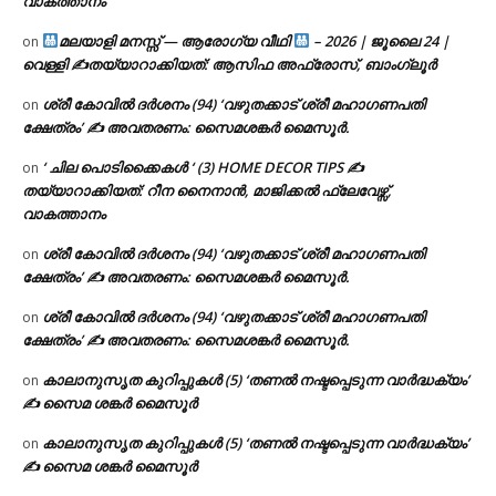
വാകത്താനം
മലയാളി മനസ്സ് — ആരോഗ്യ വീഥി
– 2026 | ജൂലൈ 24 |
on
വെള്ളി ✍
തയ്യാറാക്കിയത്: ആസിഫ അഫ്രോസ്, ബാംഗ്ലൂർ
ശ്രീ കോവിൽ ദർശനം (94) ‘വഴുതക്കാട് ശ്രീ മഹാഗണപതി
on
ക്ഷേത്രം’ ✍ അവതരണം: സൈമശങ്കർ മൈസൂർ.
‘ ചില പൊടിക്കൈകൾ ‘ (3) HOME DECOR TIPS ✍
on
തയ്യാറാക്കിയത്: റീന നൈനാൻ, മാജിക്കൽ ഫ്ലേവേഴ്സ്,
വാകത്താനം
ശ്രീ കോവിൽ ദർശനം (94) ‘വഴുതക്കാട് ശ്രീ മഹാഗണപതി
on
ക്ഷേത്രം’ ✍ അവതരണം: സൈമശങ്കർ മൈസൂർ.
ശ്രീ കോവിൽ ദർശനം (94) ‘വഴുതക്കാട് ശ്രീ മഹാഗണപതി
on
ക്ഷേത്രം’ ✍ അവതരണം: സൈമശങ്കർ മൈസൂർ.
കാലാനുസൃത കുറിപ്പുകൾ (5) ‘തണൽ നഷ്ടപ്പെടുന്ന വാർദ്ധക്യം’
on
✍ സൈമ ശങ്കർ മൈസൂർ
കാലാനുസൃത കുറിപ്പുകൾ (5) ‘തണൽ നഷ്ടപ്പെടുന്ന വാർദ്ധക്യം’
on
✍ സൈമ ശങ്കർ മൈസൂർ