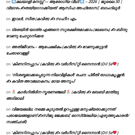
മലയാളി മനസ്സ് — ആരോഗ്യ വീഥി
– 2026 | ജൂലൈ 30 |
on
വ്യാഴം ✍
തയ്യാറാക്കിയത്: ആസിഫ അഫ്രോസ്, ബാംഗ്ലൂർ
ഇവൾ, സീത (കവിത) ✍ സഹീറ എം
on
ട്രെയിൻ യാത്ര എങ്ങനെ സുരക്ഷിതമാക്കാം (ലേഖനം) ✍ ബിന്ദു
on
വേണു ചോറ്റാനിക്കര
അതിജീവനം – ആപേക്ഷികം (കവിത) ✍ വേണുക്കുട്ടൻ
on
ചേരാവെള്ളി
‘കിണറിനപ്പുറം’ (കവിത) ✍ വർഗീസ് റ്റി നൈനാൻ (Dil Se
)
on
‘നിശബ്ദമാക്കപ്പെടുന്ന നിലവിളികൾ’ രചന: പ്രീതി രാധാകൃഷ്ണൻ.
on
✍ കവിത അവലോകനം: മായ അനൂപ്
കാർഗിൽദിന സ്മരണഞ്ജലി
(കവിത) ✍ ബേബി മാത്യു
on
അടിമാലി
വിജയമല്ല; നമ്മെ കൂടുതൽ ഉറപ്പുള്ള മനുഷ്യരാക്കുന്നത്
on
പരാജയങ്ങളാണ് ✍️സിജു ജേക്കബ്, ഓസ്‌ട്രേലിയ (എഴുത്തുകാരൻ/
സഞ്ചാരി)
‘കിണറിനപ്പുറം’ (കവിത) ✍ വർഗീസ് റ്റി നൈനാൻ (Dil Se
)
on