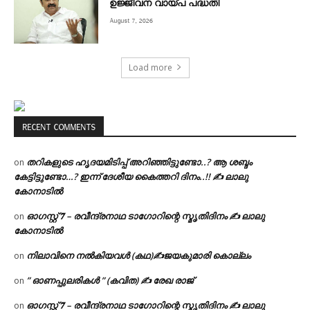
ഉജ്ജീവന വായ്പ പദ്ധതി
August 7, 2026
Load more
RECENT COMMENTS
തറികളുടെ ഹൃദയമിടിപ്പ് അറിഞ്ഞിട്ടുണ്ടോ..? ആ ശബ്ദം
on
കേട്ടിട്ടുണ്ടോ…? ഇന്ന് ദേശീയ കൈത്തറി ദിനം..!! ✍ ലാലു
കോനാടിൽ
ഓഗസ്റ്റ് 𝟕 – രവീന്ദ്രനാഥ ടാഗോറിന്റെ സ്മൃതിദിനം ✍ ലാലു
on
കോനാടിൽ
നിലാവിനെ നൽകിയവൾ (കഥ)✍ജയകുമാരി കൊല്ലം
on
” ഓണപ്പുലരികൾ ” (കവിത) ✍ രേഖ രാജ്
on
ഓഗസ്റ്റ് 𝟕 – രവീന്ദ്രനാഥ ടാഗോറിന്റെ സ്മൃതിദിനം ✍ ലാലു
on