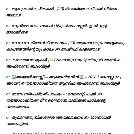
ആനുകാലിക ചിന്തകൾ – (13) ✍ തയ്യാറാക്കിയത്: നിർമല
on
അമ്പാട്ട്
സുവിശേഷ വചനങ്ങൾ (164) പ്രൊഫസ്സർ എ.വി. ഇട്ടി,
on
മാവേലിക്കര
സ സ സ ക്ലാസിക് വാരഫലം: (13) ‘ആഗോള യുദ്ധങ്ങളുടെയും
on
കാപട്യത്തിന്റെയും കാലം’ ✍ അഷ്റഫ് കാളത്തോട്
‘വാടാത്ത വേരുകൾ’ (
Friendship Day Special) ✍ ആസിഫ
on
അഫ്രോസ്, ബാംഗ്ലൂർ.
മലയാളി മനസ്സ് — ആരോഗ്യ വീഥി
– 2026 | ഓഗസ്റ്റ് 02 |
on
ഞായർ ✍
തയ്യാറാക്കിയത്: ആസിഫ അഫ്രോസ്, ബാംഗ്ലൂർ
ഓണം സ്പെഷ്യൽ പാചകം – ‘ വെറൈറ്റി പച്ചടി’ ✍
on
തയ്യാറാക്കിയത്: റീന നൈനാൻ, മാജിക്കൽ ഫ്ലേവേഴ്സ്,
വാകത്താനം
തൂവാനത്തുമ്പികൾ @39 (അവലോകനം) ✍ രാഗനാഥൻ
on
വയക്കാട്ടിൽ