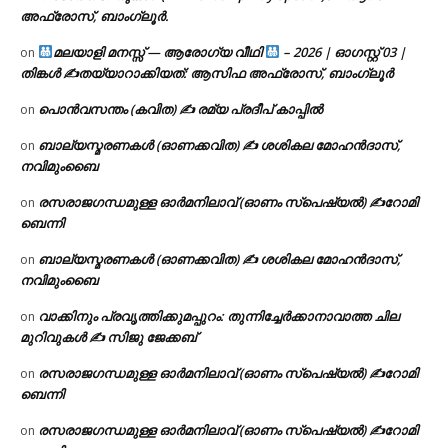
അഫ്രോസ്, ബാംഗ്ലൂർ.
മലയാളി മനസ്സ് — ആരോഗ്യ വീഥി
– 2026 | ഓഗസ്റ്റ് 03 |
on
തിങ്കൾ ✍
തയ്യാറാക്കിയത്: ആസിഫ അഫ്രോസ്, ബാംഗ്ലൂർ
പൊൻവസന്തം (കവിത) ✍ രമ്യ പ്രദീപ് കാപ്പിൽ
on
ബാല്യസ്മരണകൾ (ഓണക്കവിത) ✍ ശശികല മോഹൻദാസ്,
on
നവിമുംബൈ
രസരാജഗന്ധമുള്ള ഓർമനിലാവ് (ഓണം സ്‌പെഷ്യൽ) ✍റോമി
on
ബെന്നി
ബാല്യസ്മരണകൾ (ഓണക്കവിത) ✍ ശശികല മോഹൻദാസ്,
on
നവിമുംബൈ
വാക്കിനും പ്രവൃത്തിക്കുമപ്പുറം: തുന്നിച്ചേർക്കാനാവാത്ത ചില
on
മുറിവുകൾ ✍️ സിജു ജേക്കബ്
രസരാജഗന്ധമുള്ള ഓർമനിലാവ് (ഓണം സ്‌പെഷ്യൽ) ✍റോമി
on
ബെന്നി
രസരാജഗന്ധമുള്ള ഓർമനിലാവ് (ഓണം സ്‌പെഷ്യൽ) ✍റോമി
on