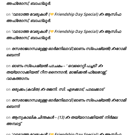
അഫ്രോസ്, ബാംഗ്ലൂർ.
‘വാടാത്ത വേരുകൾ’ (
Friendship Day Special) ✍ ആസിഫ
on
അഫ്രോസ്, ബാംഗ്ലൂർ.
‘വാടാത്ത വേരുകൾ’ (
Friendship Day Special) ✍ ആസിഫ
on
അഫ്രോസ്, ബാംഗ്ലൂർ.
രസരാജഗന്ധമുള്ള ഓർമനിലാവ് (ഓണം സ്‌പെഷ്യൽ) ✍റോമി
on
ബെന്നി
ഓണം സ്പെഷ്യൽ പാചകം – ‘ വെറൈറ്റി പച്ചടി’ ✍
on
തയ്യാറാക്കിയത്: റീന നൈനാൻ, മാജിക്കൽ ഫ്ലേവേഴ്സ്,
വാകത്താനം
ഒരുക്കം (കവിത) ✍ രജനി. സി. എഴക്കാട്, പാലക്കാട്
on
രസരാജഗന്ധമുള്ള ഓർമനിലാവ് (ഓണം സ്‌പെഷ്യൽ) ✍റോമി
on
ബെന്നി
ആനുകാലിക ചിന്തകൾ – (13) ✍ തയ്യാറാക്കിയത്: നിർമല
on
അമ്പാട്ട്
‘വാടാത്ത വേരുകൾ’ (
Friendship Day Special) ✍ ആസിഫ
on