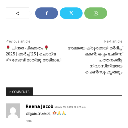
Previous article
Next article
ചിന്താ പ്രഭാതം
–
അമ്മയെ ക്രൂരമായി മര്‍ദിച്ച്
2025 | മാർച്ച് 25 | ചൊവ്വ
മകന്‍: ഒപ്പം ചേര്‍ന്ന്
✍ ബേബി മാത്യു അടിമാലി
പത്തനംതിട്ട
നിവാസിനിയായ
പെണ്‍സുഹൃത്തും
2 COMMENTS
Reena Jacob
March 25, 2025 At 1:28 am
ആശംസകൾ,
Reply