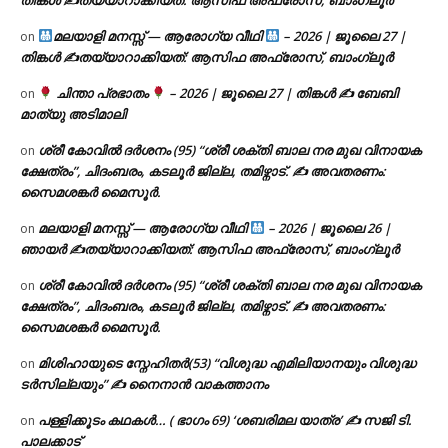
മലയാളി മനസ്സ് — ആരോഗ്യ വീഥി
– 2026 | ജൂലൈ 27 |
on
തിങ്കൾ ✍
തയ്യാറാക്കിയത്: ആസിഫ അഫ്രോസ്, ബാംഗ്ലൂർ
ചിന്താ പ്രഭാതം
– 2026 | ജൂലൈ 27 | തിങ്കൾ ✍
ബേബി
on
മാത്യു അടിമാലി
ശ്രീ കോവിൽ ദർശനം (95) “ശ്രീ ശക്തി ബാല നര മുഖ വിനായക
on
ക്ഷേത്രം”, ചിദംബരം, കടലൂർ ജില്ല, തമിഴ്നാട്. ✍ അവതരണം:
സൈമശങ്കർ മൈസൂർ.
മലയാളി മനസ്സ് — ആരോഗ്യ വീഥി
– 2026 | ജൂലൈ 26 |
on
ഞായർ ✍
തയ്യാറാക്കിയത്: ആസിഫ അഫ്രോസ്, ബാംഗ്ലൂർ
ശ്രീ കോവിൽ ദർശനം (95) “ശ്രീ ശക്തി ബാല നര മുഖ വിനായക
on
ക്ഷേത്രം”, ചിദംബരം, കടലൂർ ജില്ല, തമിഴ്നാട്. ✍ അവതരണം:
സൈമശങ്കർ മൈസൂർ.
മിശിഹായുടെ സ്നേഹിതർ(53) “വിശുദ്ധ എമിലിയാനയും വിശുദ്ധ
on
ടര്‍സില്ലയും” ✍ നൈനാൻ വാകത്താനം
പള്ളിക്കൂടം കഥകൾ… ( ഭാഗം 69) ‘ശബരിമല യാത്ര’ ✍ സജി ടി.
on
പാലക്കാട്