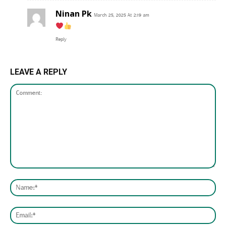
Ninan Pk
March 25, 2025 At 2:19 am
Reply
LEAVE A REPLY
Comment:
Nam
Emai