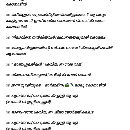
കോനാടിൽ
തറികളുടെ ഹൃദയമിടിപ്പ് അറിഞ്ഞിട്ടുണ്ടോ..? ആ ശബ്ദം
on
കേട്ടിട്ടുണ്ടോ…? ഇന്ന് ദേശീയ കൈത്തറി ദിനം..!! ✍ ലാലു
കോനാടിൽ
നിലാവിനെ നൽകിയവൾ (കഥ)✍ജയകുമാരി കൊല്ലം
on
കേരളം പ്രളയത്തിന്റെ സ്വന്തം നാടോ ? ✍️അഫ്സൽ ബഷീർ
on
തൃക്കോമല
” ഓണപ്പുലരികൾ ” (കവിത) ✍ രേഖ രാജ്
on
ശ്രാവണനിലാപ്പാൽ (കവിത) ✍ റോമി ബെന്നി
on
ഇന്ന് മുരളിയുടെ… ഓർമ്മദിനം
ലാലു കോനാടിൽ
on
പുനർജന്മം (ചെറുകഥ) ✍ ഉണ്ണി ആവട്ടി
on
(ഡോ.ടി.വി.ഉണ്ണിക്കൃഷ്ണൻ)
ഓണം വന്നേ (കവിത) ✍ ഷീലാ ജോർജ്ജ് കല്ലട
on
പുനർജന്മം (ചെറുകഥ) ✍ ഉണ്ണി ആവട്ടി
on
(ഡോ.ടി.വി.ഉണ്ണിക്കൃഷ്ണൻ)