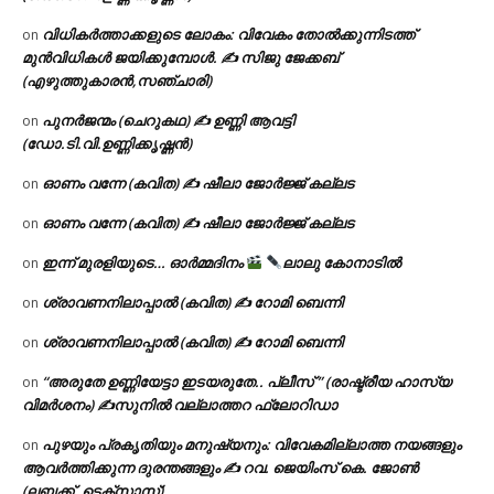
വിധികർത്താക്കളുടെ ലോകം: വിവേകം തോൽക്കുന്നിടത്ത്
on
മുൻവിധികൾ ജയിക്കുമ്പോൾ. ✍️ സിജു ജേക്കബ്
(എഴുത്തുകാരൻ,സഞ്ചാരി)
പുനർജന്മം (ചെറുകഥ) ✍ ഉണ്ണി ആവട്ടി
on
(ഡോ.ടി.വി.ഉണ്ണിക്കൃഷ്ണൻ)
ഓണം വന്നേ (കവിത) ✍ ഷീലാ ജോർജ്ജ് കല്ലട
on
ഓണം വന്നേ (കവിത) ✍ ഷീലാ ജോർജ്ജ് കല്ലട
on
ഇന്ന് മുരളിയുടെ… ഓർമ്മദിനം
ലാലു കോനാടിൽ
on
ശ്രാവണനിലാപ്പാൽ (കവിത) ✍ റോമി ബെന്നി
on
ശ്രാവണനിലാപ്പാൽ (കവിത) ✍ റോമി ബെന്നി
on
“അരുതേ ഉണ്ണിയേട്ടാ ഇടയരുതേ.. പ്ലീസ് ” (രാഷ്ട്രീയ ഹാസ്യ
on
വിമർശനം) ✍സുനിൽ വല്ലാത്തറ ഫ്ലോറിഡാ
പുഴയും പ്രകൃതിയും മനുഷ്യനും: വിവേകമില്ലാത്ത നയങ്ങളും
on
ആവർത്തിക്കുന്ന ദുരന്തങ്ങളും ✍ റവ. ജെയിംസ് കെ. ജോൺ
(ലബ്ബക്ക്, ടെക്സാസ്)