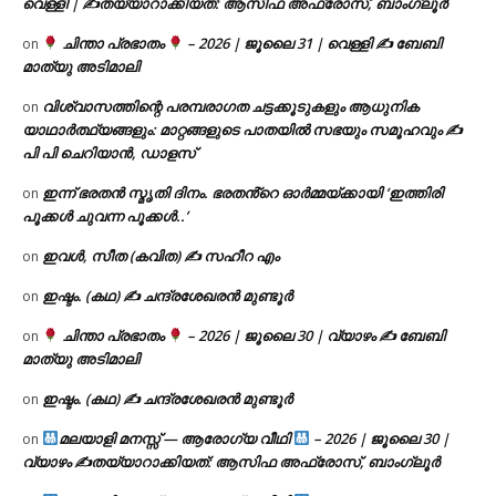
വെള്ളി | ✍
തയ്യാറാക്കിയത്: ആസിഫ അഫ്രോസ്, ബാംഗ്ലൂർ
ചിന്താ പ്രഭാതം
– 2026 | ജൂലൈ 31 | വെള്ളി ✍
ബേബി
on
മാത്യു അടിമാലി
വിശ്വാസത്തിന്റെ പരമ്പരാഗത ചട്ടക്കൂടുകളും ആധുനിക
on
യാഥാർത്ഥ്യങ്ങളും: മാറ്റങ്ങളുടെ പാതയിൽ സഭയും സമൂഹവും ✍
പി പി ചെറിയാൻ, ഡാളസ്
ഇന്ന് ഭരതൻ സ്മൃതി ദിനം. ഭരതൻ്റെ ഓർമ്മയ്ക്കായി ‘ഇത്തിരി
on
പൂക്കൾ ചുവന്ന പൂക്കൾ..’
ഇവൾ, സീത (കവിത) ✍ സഹീറ എം
on
ഇഷ്ടം. (കഥ) ✍ ചന്ദ്രശേഖരൻ മുണ്ടൂർ
on
ചിന്താ പ്രഭാതം
– 2026 | ജൂലൈ 30 | വ്യാഴം ✍
ബേബി
on
മാത്യു അടിമാലി
ഇഷ്ടം. (കഥ) ✍ ചന്ദ്രശേഖരൻ മുണ്ടൂർ
on
മലയാളി മനസ്സ് — ആരോഗ്യ വീഥി
– 2026 | ജൂലൈ 30 |
on
വ്യാഴം ✍
തയ്യാറാക്കിയത്: ആസിഫ അഫ്രോസ്, ബാംഗ്ലൂർ