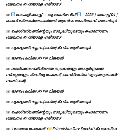
(ലേഖനം) ✍ ശ്യാമള ഹരിദാസ്
മലയാളി മനസ്സ് — ആരോഗ്യ വീഥി
– 2026 | ഓഗസ്റ്റ് 04 |
on
ചൊവ്വ ✍
തയ്യാറാക്കിയത്: ആസിഫ അഫ്രോസ്, ബാംഗ്ലൂർ
ഐശ്വര്യത്തിന്റെയും സമൃദ്ധിയുടെയും പൊന്നോണം
on
(ലേഖനം) ✍ ശ്യാമള ഹരിദാസ്
പൂക്കളത്തിനപ്പുറം (കവിത) ✍ ദീപ ആർ അടൂർ
on
ഓണം (കവിത) ✍ PN വിജയൻ
on
ലക്ഷ്യബോധമില്ലാത്ത തുടക്കങ്ങളും അപൂർണ്ണമായ
on
സ്വപ്നങ്ങളും. ✍️സിജു ജേക്കബ്, ഓസ്‌ട്രേലിയ (എഴുത്തുകാരൻ/
സഞ്ചാരി)
ഓണം (കവിത) ✍ PN വിജയൻ
on
പൂക്കളത്തിനപ്പുറം (കവിത) ✍ ദീപ ആർ അടൂർ
on
ഐശ്വര്യത്തിന്റെയും സമൃദ്ധിയുടെയും പൊന്നോണം
on
(ലേഖനം) ✍ ശ്യാമള ഹരിദാസ്
‘വാടാത്ത വേരുകൾ’ (
Friendship Day Special) ✍ ആസിഫ
on