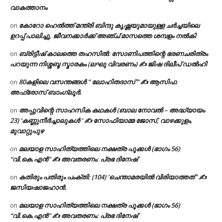
വാകത്താനം
കോറോ ഹെൽത്ത് മന്ത്രി ബിന്ദു കൃഷ്ണയുമായുള്ള ചർച്ചയിലെ
on
ഉറപ്പ് പാലിച്ചു, ജീവനക്കാർക്ക് അഞ്ച് മാസത്തെ ശമ്പളം നൽകി
ബ്രിട്ടീഷ് കാലത്തെ തഹസിൽ: സോണിപത്തിന്റെ ഭരണചരിത്രം
on
പറയുന്ന നിശ്ശബ്ദ സ്മാരകം (ലഘു വിവരണം) ✍ ജിഷ ദിലീപ് ഡൽഹി
80കളിലെ വസന്തങ്ങൾ ” ലോഹിതദാസ് ” ✍ ആസിഫ
on
അഫ്രോസ് ബാംഗ്ലൂർ.
അപ്പുവിന്റെ സാഹസിക കഥകൾ (ബാല നോവൽ – അദ്ധ്യായം
on
23) ‘കണ്ണുനീർച്ചാലുകൾ ‘ ✍ സോഫിയാമ്മ ജോസ്, വാഴക്കുളം,
മുവാറ്റുപുഴ
മലയാള സാഹിത്യത്തിലെ നക്ഷത്ര പൂക്കൾ (ഭാഗം 56)
on
“വി.കെ.എൻ” ✍ അവതരണം: പ്രഭ ദിനേഷ്
കതിരും പതിരും പംക്തി: (104) ‘ചെന്താമരയിൽ വിരിയാത്തത് ‘ ✍
on
ജസിയഷാജഹാൻ.
മലയാള സാഹിത്യത്തിലെ നക്ഷത്ര പൂക്കൾ (ഭാഗം 56)
on
“വി.കെ.എൻ” ✍ അവതരണം: പ്രഭ ദിനേഷ്