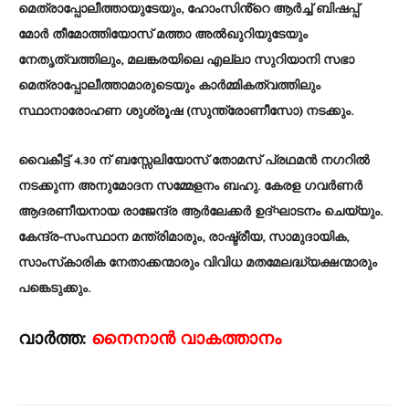
മെത്രാപ്പോലീത്തായുടേയും, ഹോംസിൻ്റെ ആർച്ച് ബിഷപ്പ്
മോർ തീമോത്തിയോസ് മത്താ അൽഖുറിയുടേയും
നേതൃത്വത്തിലും, മലങ്കരയിലെ എല്ലാ സുറിയാനി സഭാ
മെത്രാപ്പോലീത്താമാരുടെയും കാർമ്മികത്വത്തിലും
സ്ഥാനാരോഹണ ശുശ്രൂഷ (സുന്ത്രോണീസോ) നടക്കും.
വൈകീട്ട് 4.30 ന് ബസ്സേലിയോസ് തോമസ് പ്രഥമൻ നഗറിൽ
നടക്കുന്ന അനുമോദന സമ്മേളനം ബഹു. കേരള ഗവർണർ
ആദരണീയനായ രാജേന്ദ്ര ആർലേക്കർ ഉദ്ഘാടനം ചെയ്യും.
കേന്ദ്ര-സംസ്ഥാന മന്ത്രിമാരും, രാഷ്ട്രീയ, സാമുദായിക,
സാംസ്‌കാരിക നേതാക്കന്മാരും വിവിധ മതമേലദ്ധ്യക്ഷന്മാരും
പങ്കെടുക്കും.
വാർത്ത:
നൈനാൻ വാകത്താനം