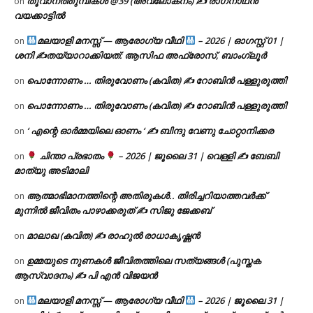
തൂവാനത്തുമ്പികൾ @39 (അവലോകനം) ✍ രാഗനാഥൻ
on
വയക്കാട്ടിൽ
മലയാളി മനസ്സ് — ആരോഗ്യ വീഥി
– 2026 | ഓഗസ്റ്റ് 01 |
on
ശനി ✍
തയ്യാറാക്കിയത്: ആസിഫ അഫ്രോസ്, ബാംഗ്ലൂർ
പൊന്നോണം … തിരുവോണം (കവിത) ✍ റോബിൻ പള്ളുരുത്തി
on
പൊന്നോണം … തിരുവോണം (കവിത) ✍ റോബിൻ പള്ളുരുത്തി
on
‘ എന്റെ ഓർമ്മയിലെ ഓണം ‘ ✍ ബിന്ദു വേണു ചോറ്റാനിക്കര
on
ചിന്താ പ്രഭാതം
– 2026 | ജൂലൈ 31 | വെള്ളി ✍
ബേബി
on
മാത്യു അടിമാലി
ആത്മാഭിമാനത്തിന്റെ അതിരുകൾ.. തിരിച്ചറിയാത്തവർക്ക്
on
മുന്നിൽ ജീവിതം പാഴാക്കരുത് ✍️ സിജു ജേക്കബ്
മാലാഖ (കവിത) ✍ രാഹുൽ രാധാകൃഷ്ണൻ
on
ഉമ്മയുടെ നുണകൾ ജീവിതത്തിലെ സത്യങ്ങൾ (പുസ്തക
on
ആസ്വാദനം) ✍ പി എൻ വിജയൻ
മലയാളി മനസ്സ് — ആരോഗ്യ വീഥി
– 2026 | ജൂലൈ 31 |
on