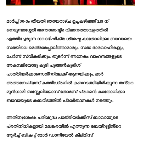
മാർച്ച് 30-ാം തീയതി ഞായറാഴ്ച ഉച്ചകഴിഞ്ഞ് 2.15 ന്
നെടുമ്പാശ്ശേരി അന്താരാഷ്ട്ര വിമാനത്താവളത്തിൽ
എത്തിച്ചേരുന്ന നവാഭിഷിക്ത ശ്രേഷ്ഠ കാതോലിക്കാ ബാവായെ
സഭയിലെ മെത്രാമപ്പാലീത്താമാരും. സഭാ ഭാരവാഹികളും,
ചേർന്ന് സ്വീകരിക്കും. തുടർന്ന് അനേകം വാഹനങ്ങളുടെ
അകമ്പടിയോടു കൂടി പുത്തൻകുരിശ്
പാത്രിയർക്കാസെൻ്ററിലേക്ക് ആനയിക്കും. മാർ
അത്തനേഷ്യസ് കത്തീഡ്രലിൽ കബറടങ്ങിയിരിക്കുന്ന തൻ്റെ
മുൻഗാമി ബസ്സേലിയോസ് തോമസ് പ്രഥമൻ കാതോലിക്കാ
ബാവായുടെ കബറിടത്തിൽ പ്രാർത്ഥനകൾ നടത്തും.
അതിനുശേഷം പരിശുദ്ധ പാത്രിയർക്കീസ് ബാവായുടെ
പ്രതിനിധികളായി മലങ്കരയിൽ എത്തുന്ന ബേയ്‌റൂട്ടിൻ്റെ
ആർച്ച് ബിഷപ്പ് മോർ ഡാനിയേൽ ക്ലിമീസ്