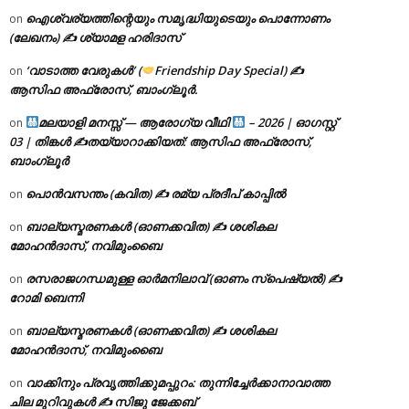
ഐശ്വര്യത്തിന്റെയും സമൃദ്ധിയുടെയും പൊന്നോണം
on
(ലേഖനം) ✍ ശ്യാമള ഹരിദാസ്
‘വാടാത്ത വേരുകൾ’ (
Friendship Day Special) ✍
on
ആസിഫ അഫ്രോസ്, ബാംഗ്ലൂർ.
മലയാളി മനസ്സ് — ആരോഗ്യ വീഥി
– 2026 | ഓഗസ്റ്റ്
on
03 | തിങ്കൾ ✍
തയ്യാറാക്കിയത്: ആസിഫ അഫ്രോസ്,
ബാംഗ്ലൂർ
പൊൻവസന്തം (കവിത) ✍ രമ്യ പ്രദീപ് കാപ്പിൽ
on
ബാല്യസ്മരണകൾ (ഓണക്കവിത) ✍ ശശികല
on
മോഹൻദാസ്, നവിമുംബൈ
രസരാജഗന്ധമുള്ള ഓർമനിലാവ് (ഓണം സ്‌പെഷ്യൽ) ✍
on
റോമി ബെന്നി
ബാല്യസ്മരണകൾ (ഓണക്കവിത) ✍ ശശികല
on
മോഹൻദാസ്, നവിമുംബൈ
വാക്കിനും പ്രവൃത്തിക്കുമപ്പുറം: തുന്നിച്ചേർക്കാനാവാത്ത
on
ചില മുറിവുകൾ ✍️ സിജു ജേക്കബ്