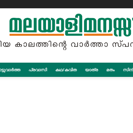
ട്ടുവാർത്ത
പ്രവാസി
കഥ/കവിത
യാത്ര
മതം
സിന