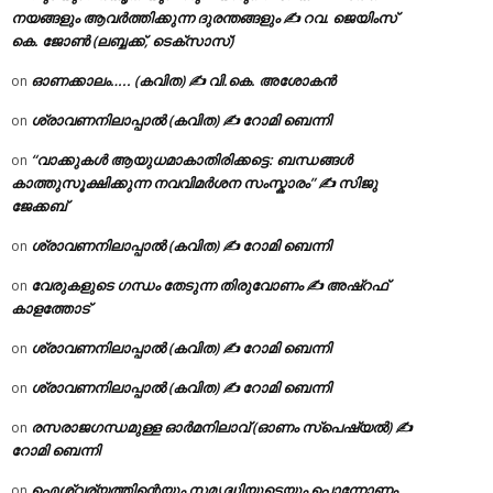
നയങ്ങളും ആവർത്തിക്കുന്ന ദുരന്തങ്ങളും ✍ റവ. ജെയിംസ്
കെ. ജോൺ (ലബ്ബക്ക്, ടെക്സാസ്)
ഓണക്കാലം….. (കവിത) ✍ വി.കെ. അശോകൻ
on
ശ്രാവണനിലാപ്പാൽ (കവിത) ✍ റോമി ബെന്നി
on
“വാക്കുകൾ ആയുധമാകാതിരിക്കട്ടെ: ബന്ധങ്ങൾ
on
കാത്തുസൂക്ഷിക്കുന്ന നവവിമർശന സംസ്കാരം” ✍️ സിജു
ജേക്കബ്
ശ്രാവണനിലാപ്പാൽ (കവിത) ✍ റോമി ബെന്നി
on
വേരുകളുടെ ഗന്ധം തേടുന്ന തിരുവോണം ✍ അഷ്റഫ്
on
കാളത്തോട്
ശ്രാവണനിലാപ്പാൽ (കവിത) ✍ റോമി ബെന്നി
on
ശ്രാവണനിലാപ്പാൽ (കവിത) ✍ റോമി ബെന്നി
on
രസരാജഗന്ധമുള്ള ഓർമനിലാവ് (ഓണം സ്‌പെഷ്യൽ) ✍
on
റോമി ബെന്നി
ഐശ്വര്യത്തിന്റെയും സമൃദ്ധിയുടെയും പൊന്നോണം
on