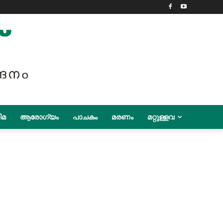
ിമ
ആരോഗ്യം
പാചകം
മരണം
മറ്റുള്ളവ