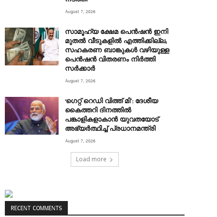
August 7, 2026
സാമൂഹ്യ ക്ഷേമ പെൻഷൻ ഇനി
മുതൽ വീടുകളിൽ എത്തിക്കില്ല;
സഹകരണ ബാങ്കുകൾ വഴിയുള്ള
പെൻഷൻ വിതരണം നിർത്തി
സർക്കാർ
August 7, 2026
‘ഗെറ്റ് റെഡി വിത്ത് മി’: ദേശീയ
കൈത്തറി ദിനത്തിൽ
പങ്കാളികളാകാൻ യുവതയോട്
അഭ്യർത്ഥിച്ച് പ്രധാനമന്ത്രി
August 7, 2026
Load more
RECENT COMMENTS