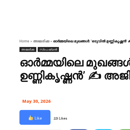
Home
അമേരിക്ക
ഓർമ്മയിലെ മുഖങ്ങൾ: 'ഒടുവിൽ ഉണ്ണികൃഷ്ണൻ'
അമേരിക്ക
സ്പെഷ്യൽ
ഓർമ്മയിലെ മുഖങ്ങൾ
ഉണ്ണികൃഷ്ണൻ’ ✍ അജി
May 30, 2026
Like
221 Likes