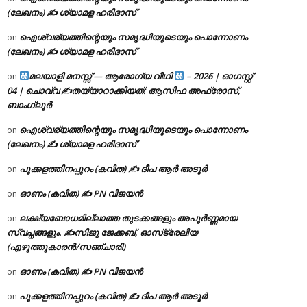
(ലേഖനം) ✍ ശ്യാമള ഹരിദാസ്
ഐശ്വര്യത്തിന്റെയും സമൃദ്ധിയുടെയും പൊന്നോണം
on
(ലേഖനം) ✍ ശ്യാമള ഹരിദാസ്
മലയാളി മനസ്സ് — ആരോഗ്യ വീഥി
– 2026 | ഓഗസ്റ്റ്
on
04 | ചൊവ്വ ✍
തയ്യാറാക്കിയത്: ആസിഫ അഫ്രോസ്,
ബാംഗ്ലൂർ
ഐശ്വര്യത്തിന്റെയും സമൃദ്ധിയുടെയും പൊന്നോണം
on
(ലേഖനം) ✍ ശ്യാമള ഹരിദാസ്
പൂക്കളത്തിനപ്പുറം (കവിത) ✍ ദീപ ആർ അടൂർ
on
ഓണം (കവിത) ✍ PN വിജയൻ
on
ലക്ഷ്യബോധമില്ലാത്ത തുടക്കങ്ങളും അപൂർണ്ണമായ
on
സ്വപ്നങ്ങളും. ✍️സിജു ജേക്കബ്, ഓസ്‌ട്രേലിയ
(എഴുത്തുകാരൻ/സഞ്ചാരി)
ഓണം (കവിത) ✍ PN വിജയൻ
on
പൂക്കളത്തിനപ്പുറം (കവിത) ✍ ദീപ ആർ അടൂർ
on