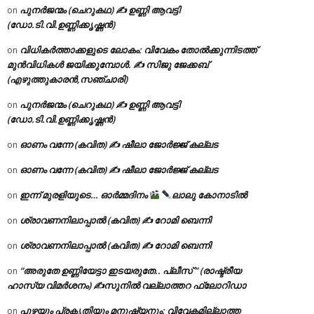
പുനർജന്മം (ചെറുകഥ) ✍ ഉണ്ണി ആവട്ടി
on
(ഡോ.ടി.വി.ഉണ്ണിക്കൃഷ്ണൻ)
വിധികർത്താക്കളുടെ ലോകം: വിവേകം തോൽക്കുന്നിടത്ത്
on
മുൻവിധികൾ ജയിക്കുമ്പോൾ. ✍️ സിജു ജേക്കബ്
(എഴുത്തുകാരൻ,സഞ്ചാരി)
പുനർജന്മം (ചെറുകഥ) ✍ ഉണ്ണി ആവട്ടി
on
(ഡോ.ടി.വി.ഉണ്ണിക്കൃഷ്ണൻ)
ഓണം വന്നേ (കവിത) ✍ ഷീലാ ജോർജ്ജ് കല്ലട
on
ഓണം വന്നേ (കവിത) ✍ ഷീലാ ജോർജ്ജ് കല്ലട
on
ഇന്ന് മുരളിയുടെ… ഓർമ്മദിനം
ലാലു കോനാടിൽ
on
ശ്രാവണനിലാപ്പാൽ (കവിത) ✍ റോമി ബെന്നി
on
ശ്രാവണനിലാപ്പാൽ (കവിത) ✍ റോമി ബെന്നി
on
“അരുതേ ഉണ്ണിയേട്ടാ ഇടയരുതേ.. പ്ലീസ് ” (രാഷ്ട്രീയ
on
ഹാസ്യ വിമർശനം) ✍സുനിൽ വല്ലാത്തറ ഫ്ലോറിഡാ
പുഴയും പ്രകൃതിയും മനുഷ്യനും: വിവേകമില്ലാത്ത
on