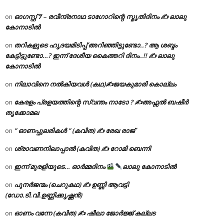
ഓഗസ്റ്റ് 𝟕 – രവീന്ദ്രനാഥ ടാഗോറിന്റെ സ്മൃതിദിനം ✍ ലാലു
on
കോനാടിൽ
തറികളുടെ ഹൃദയമിടിപ്പ് അറിഞ്ഞിട്ടുണ്ടോ..? ആ ശബ്ദം
on
കേട്ടിട്ടുണ്ടോ…? ഇന്ന് ദേശീയ കൈത്തറി ദിനം..!! ✍ ലാലു
കോനാടിൽ
നിലാവിനെ നൽകിയവൾ (കഥ)✍ജയകുമാരി കൊല്ലം
on
കേരളം പ്രളയത്തിന്റെ സ്വന്തം നാടോ ? ✍️അഫ്സൽ ബഷീർ
on
തൃക്കോമല
” ഓണപ്പുലരികൾ ” (കവിത) ✍ രേഖ രാജ്
on
ശ്രാവണനിലാപ്പാൽ (കവിത) ✍ റോമി ബെന്നി
on
ഇന്ന് മുരളിയുടെ… ഓർമ്മദിനം
ലാലു കോനാടിൽ
on
പുനർജന്മം (ചെറുകഥ) ✍ ഉണ്ണി ആവട്ടി
on
(ഡോ.ടി.വി.ഉണ്ണിക്കൃഷ്ണൻ)
ഓണം വന്നേ (കവിത) ✍ ഷീലാ ജോർജ്ജ് കല്ലട
on