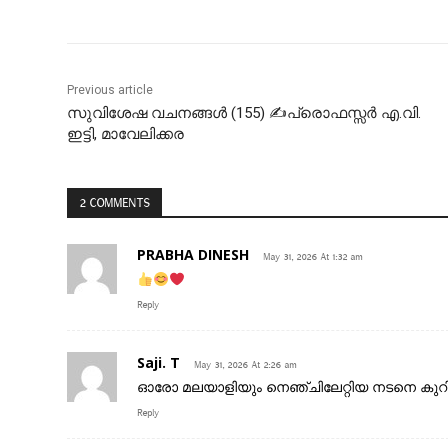
Previous article
സുവിശേഷ വചനങ്ങൾ (155) ✍പ്രൊഫസ്സർ എ.വി.
ഇട്ടി, മാവേലിക്കര
2 COMMENTS
PRABHA DINESH
May 31, 2026 At 1:32 am
Reply
Saji. T
May 31, 2026 At 2:26 am
ഓരോ മലയാളിയും നെഞ്ചിലേറ്റിയ നടനെ കുറിച്
Reply