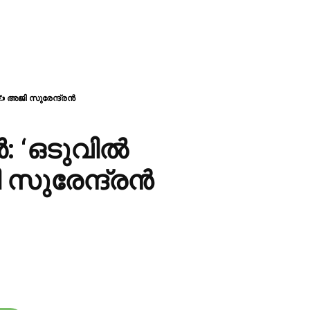
 ✍ അജി സുരേന്ദ്രൻ
: ‘ഒടുവിൽ
 സുരേന്ദ്രൻ