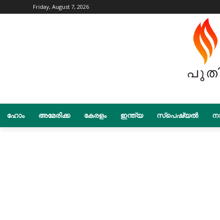
Friday, August 7, 2026
ഹോം
അമേരിക്ക
കേരളം
ഇന്ത്യ
സ്പെഷ്യൽ
നാ