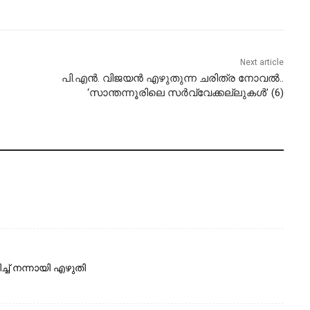
Next article
പി.എൻ. വിജയൻ എഴുതുന്ന ചരിത്ര നോവൽ..
‘സാന്തന്നൂരിലെ സർവ്വേക്കല്ലുകൾ’ (6)
ച് നന്നായി എഴുതി