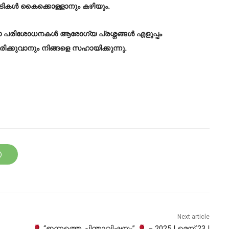
പടികൾ കൈക്കൊള്ളാനും കഴിയും.
 പരിശോധനകൾ ആരോഗ്യ പ്രശ്നങ്ങൾ എളുപ്പം
്കുവാനും നിങ്ങളെ സഹായിക്കുന്നു.
Next article
“ഇന്നത്തെ ചിന്താവിഷയം”
– 2025 | മെയ് 23 |