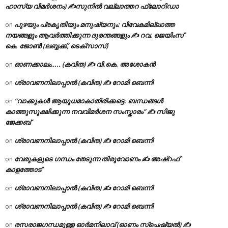
ഹാസ്യ വിമർശനം) ✍സുനിൽ വല്ലാത്തറ ഫ്ലോറിഡാ
പുഴയും പ്രകൃതിയും മനുഷ്യനും: വിവേകമില്ലാത്ത
on
നയങ്ങളും ആവർത്തിക്കുന്ന ദുരന്തങ്ങളും ✍ റവ. ജെയിംസ്
കെ. ജോൺ (ലബ്ബക്ക്, ടെക്സാസ്)
ഓണക്കാലം….. (കവിത) ✍ വി.കെ. അശോകൻ
on
ശ്രാവണനിലാപ്പാൽ (കവിത) ✍ റോമി ബെന്നി
on
“വാക്കുകൾ ആയുധമാകാതിരിക്കട്ടെ: ബന്ധങ്ങൾ
on
കാത്തുസൂക്ഷിക്കുന്ന നവവിമർശന സംസ്കാരം” ✍️ സിജു
ജേക്കബ്
ശ്രാവണനിലാപ്പാൽ (കവിത) ✍ റോമി ബെന്നി
on
വേരുകളുടെ ഗന്ധം തേടുന്ന തിരുവോണം ✍ അഷ്റഫ്
on
കാളത്തോട്
ശ്രാവണനിലാപ്പാൽ (കവിത) ✍ റോമി ബെന്നി
on
ശ്രാവണനിലാപ്പാൽ (കവിത) ✍ റോമി ബെന്നി
on
രസരാജഗന്ധമുള്ള ഓർമനിലാവ് (ഓണം സ്‌പെഷ്യൽ) ✍
on