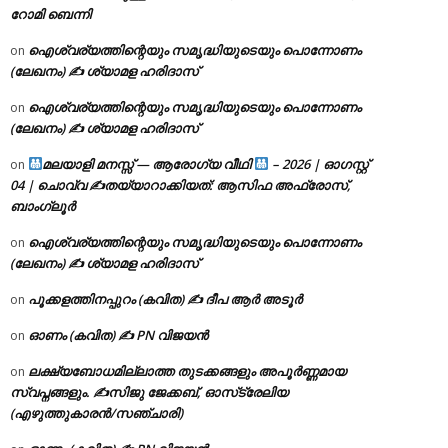
റോമി ബെന്നി
ഐശ്വര്യത്തിന്റെയും സമൃദ്ധിയുടെയും പൊന്നോണം
on
(ലേഖനം) ✍ ശ്യാമള ഹരിദാസ്
ഐശ്വര്യത്തിന്റെയും സമൃദ്ധിയുടെയും പൊന്നോണം
on
(ലേഖനം) ✍ ശ്യാമള ഹരിദാസ്
മലയാളി മനസ്സ് — ആരോഗ്യ വീഥി
– 2026 | ഓഗസ്റ്റ്
on
04 | ചൊവ്വ ✍
തയ്യാറാക്കിയത്: ആസിഫ അഫ്രോസ്,
ബാംഗ്ലൂർ
ഐശ്വര്യത്തിന്റെയും സമൃദ്ധിയുടെയും പൊന്നോണം
on
(ലേഖനം) ✍ ശ്യാമള ഹരിദാസ്
പൂക്കളത്തിനപ്പുറം (കവിത) ✍ ദീപ ആർ അടൂർ
on
ഓണം (കവിത) ✍ PN വിജയൻ
on
ലക്ഷ്യബോധമില്ലാത്ത തുടക്കങ്ങളും അപൂർണ്ണമായ
on
സ്വപ്നങ്ങളും. ✍️സിജു ജേക്കബ്, ഓസ്‌ട്രേലിയ
(എഴുത്തുകാരൻ/സഞ്ചാരി)