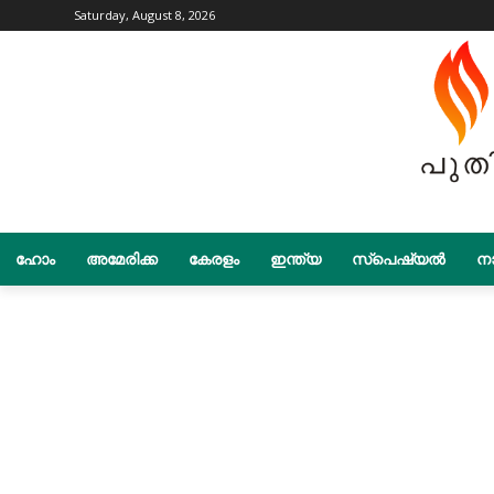
Saturday, August 8, 2026
ഹോം
അമേരിക്ക
കേരളം
ഇന്ത്യ
സ്പെഷ്യൽ
നാ