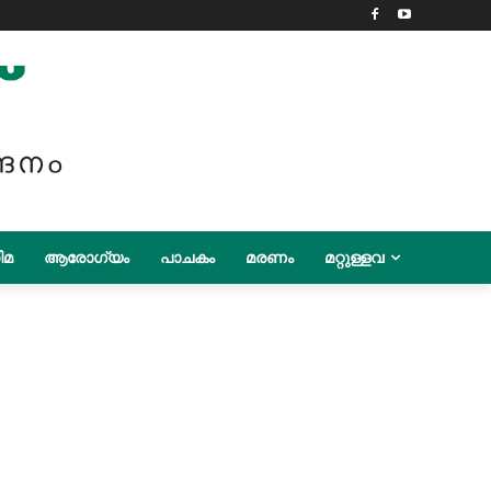
ിമ
ആരോഗ്യം
പാചകം
മരണം
മറ്റുള്ളവ