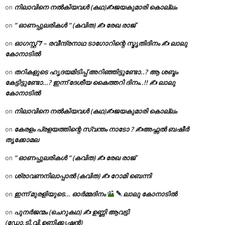
നിലാവിനെ നൽകിയവൾ (കഥ)✍ജയകുമാരി കൊല്ലം
on
” ഓണപ്പുലരികൾ ” (കവിത) ✍ രേഖ രാജ്
on
ഓഗസ്റ്റ് 𝟕 – രവീന്ദ്രനാഥ ടാഗോറിന്റെ സ്മൃതിദിനം ✍ ലാലു
on
കോനാടിൽ
തറികളുടെ ഹൃദയമിടിപ്പ് അറിഞ്ഞിട്ടുണ്ടോ..? ആ ശബ്ദം
on
കേട്ടിട്ടുണ്ടോ…? ഇന്ന് ദേശീയ കൈത്തറി ദിനം..!! ✍ ലാലു
കോനാടിൽ
നിലാവിനെ നൽകിയവൾ (കഥ)✍ജയകുമാരി കൊല്ലം
on
കേരളം പ്രളയത്തിന്റെ സ്വന്തം നാടോ ? ✍️അഫ്സൽ ബഷീർ
on
തൃക്കോമല
” ഓണപ്പുലരികൾ ” (കവിത) ✍ രേഖ രാജ്
on
ശ്രാവണനിലാപ്പാൽ (കവിത) ✍ റോമി ബെന്നി
on
ഇന്ന് മുരളിയുടെ… ഓർമ്മദിനം
ലാലു കോനാടിൽ
on
പുനർജന്മം (ചെറുകഥ) ✍ ഉണ്ണി ആവട്ടി
on
(ഡോ.ടി.വി.ഉണ്ണിക്കൃഷ്ണൻ)