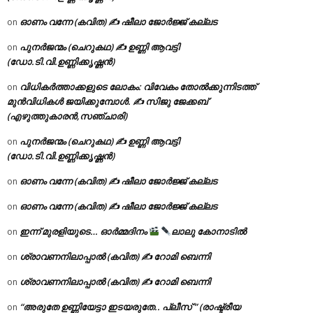
ഓണം വന്നേ (കവിത) ✍ ഷീലാ ജോർജ്ജ് കല്ലട
on
പുനർജന്മം (ചെറുകഥ) ✍ ഉണ്ണി ആവട്ടി
on
(ഡോ.ടി.വി.ഉണ്ണിക്കൃഷ്ണൻ)
വിധികർത്താക്കളുടെ ലോകം: വിവേകം തോൽക്കുന്നിടത്ത്
on
മുൻവിധികൾ ജയിക്കുമ്പോൾ. ✍️ സിജു ജേക്കബ്
(എഴുത്തുകാരൻ,സഞ്ചാരി)
പുനർജന്മം (ചെറുകഥ) ✍ ഉണ്ണി ആവട്ടി
on
(ഡോ.ടി.വി.ഉണ്ണിക്കൃഷ്ണൻ)
ഓണം വന്നേ (കവിത) ✍ ഷീലാ ജോർജ്ജ് കല്ലട
on
ഓണം വന്നേ (കവിത) ✍ ഷീലാ ജോർജ്ജ് കല്ലട
on
ഇന്ന് മുരളിയുടെ… ഓർമ്മദിനം
ലാലു കോനാടിൽ
on
ശ്രാവണനിലാപ്പാൽ (കവിത) ✍ റോമി ബെന്നി
on
ശ്രാവണനിലാപ്പാൽ (കവിത) ✍ റോമി ബെന്നി
on
“അരുതേ ഉണ്ണിയേട്ടാ ഇടയരുതേ.. പ്ലീസ് ” (രാഷ്ട്രീയ
on