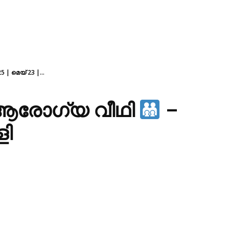
5 | മെയ് 23 |...
— ആരോഗ്യ വീഥി
–
ളി