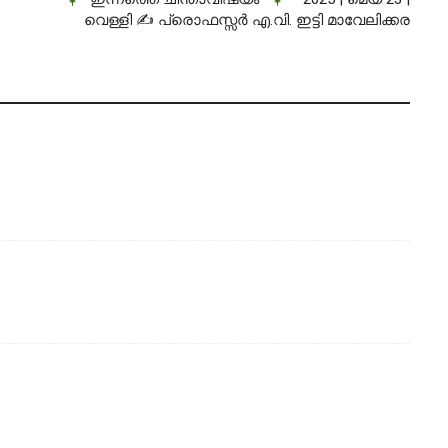
വെള്ളി ✍ പ്രൊഫസ്സർ എ.വി. ഇട്ടി മാവേലിക്കര