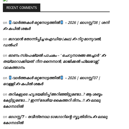
RECENT COMMENTS
വാർത്തകൾ ഒറ്റനോട്ടത്തിൽ
– 2026 | ഓഗസ്റ്റ് 08 | ശനി
on
✍
കപിൽ ശങ്കർ
ഭഗവാൻ തോന്നിപ്പിച്ച ഐഡിയ (കഥ) ✍ റിറ്റ മാനുവൽ,
on
ഡൽഹി
ഓണം സ്പെഷ്യൽ പാചകം – ‘ ചെറുനാരങ്ങ അച്ചാർ ‘ ✍
on
തയ്യാറാക്കിയത്: റീന നൈനാൻ, മാജിക്കൽ ഫ്ലേവേഴ്സ്,
വാകത്താനം
വാർത്തകൾ ഒറ്റനോട്ടത്തിൽ
– 2026 | ഓഗസ്റ്റ് 07 |
on
വെള്ളി ✍
കപിൽ ശങ്കർ
തറികളുടെ ഹൃദയമിടിപ്പ് അറിഞ്ഞിട്ടുണ്ടോ..? ആ ശബ്ദം
on
കേട്ടിട്ടുണ്ടോ…? ഇന്ന് ദേശീയ കൈത്തറി ദിനം..!! ✍ ലാലു
കോനാടിൽ
ഓഗസ്റ്റ് 𝟕 – രവീന്ദ്രനാഥ ടാഗോറിന്റെ സ്മൃതിദിനം ✍ ലാലു
on
കോനാടിൽ