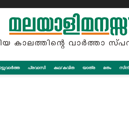
ട്ടുവാർത്ത
പ്രവാസി
കഥ/കവിത
യാത്ര
മതം
സിന