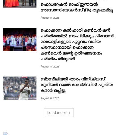
ഫെഡറേഷൻ ഓഫ് ഇന്ത്യൻ
അസോസിയേഷൻസ് (FIA) തുടക്കമിട്ടു
August 8, 2026
ഫൊക്കാന കൽഹാരി കൺവൻഷൻ
ചരിത്രത്തിൽ ഇടംപിടിക്കും; പ്രവാസി
മലയാളികളുടെ ഏറ്റവും വലിയ
പ്രസ്ഥാനമായി ഫൊക്കാന
കൺവെൻഷന്റെ ഉൽഘാടനനം
ചരിത്രം തിരുത്തി .
August 8, 2026
ബ്രസീലിയൻ താരം വിനീഷ്യസ്
ജൂനിയർ റയല്‍ മാഡ്രിഡില്‍ പുതിയ
കരാർ ഒപ്പിട്ടു.
August 8, 2026
Load more