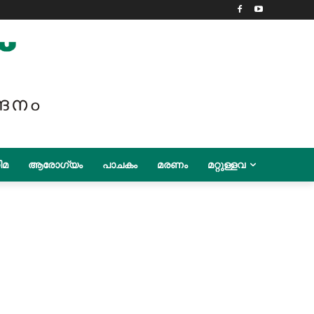
ിമ
ആരോഗ്യം
പാചകം
മരണം
മറ്റുള്ളവ