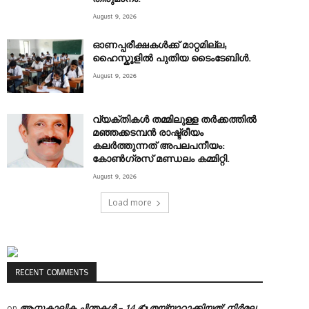
August 9, 2026
ഓണപ്പരീക്ഷകൾക്ക് മാറ്റമില്ല;
ഹൈസ്കൂളിൽ പുതിയ ടൈംടേബിൾ.
August 9, 2026
വ്യക്തികൾ തമ്മിലുള്ള തർക്കത്തിൽ
മഞ്ഞക്കടമ്പൻ രാഷ്ട്രീയം
കലർത്തുന്നത് അപലപനീയം:
കോൺഗ്രസ് മണ്ഡലം കമ്മിറ്റി.
August 9, 2026
Load more
RECENT COMMENTS
ആനുകാലിക ചിന്തകൾ – 14 ✍ തയ്യാറാക്കിയത്: നിർമല
on