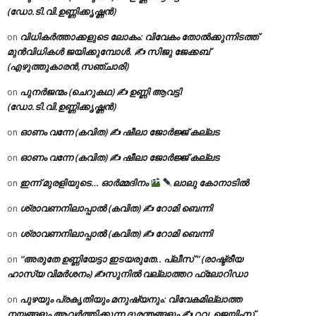
(ഡോ.ടി.വി.ഉണ്ണിക്കൃഷ്ണൻ)
വിധികർത്താക്കളുടെ ലോകം: വിവേകം തോൽക്കുന്നിടത്ത്
on
മുൻവിധികൾ ജയിക്കുമ്പോൾ. ✍️ സിജു ജേക്കബ്
(എഴുത്തുകാരൻ,സഞ്ചാരി)
പുനർജന്മം (ചെറുകഥ) ✍ ഉണ്ണി ആവട്ടി
on
(ഡോ.ടി.വി.ഉണ്ണിക്കൃഷ്ണൻ)
ഓണം വന്നേ (കവിത) ✍ ഷീലാ ജോർജ്ജ് കല്ലട
on
ഓണം വന്നേ (കവിത) ✍ ഷീലാ ജോർജ്ജ് കല്ലട
on
ഇന്ന് മുരളിയുടെ… ഓർമ്മദിനം
ലാലു കോനാടിൽ
on
ശ്രാവണനിലാപ്പാൽ (കവിത) ✍ റോമി ബെന്നി
on
ശ്രാവണനിലാപ്പാൽ (കവിത) ✍ റോമി ബെന്നി
on
“അരുതേ ഉണ്ണിയേട്ടാ ഇടയരുതേ.. പ്ലീസ് ” (രാഷ്ട്രീയ
on
ഹാസ്യ വിമർശനം) ✍സുനിൽ വല്ലാത്തറ ഫ്ലോറിഡാ
പുഴയും പ്രകൃതിയും മനുഷ്യനും: വിവേകമില്ലാത്ത
on
നയങ്ങളും ആവർത്തിക്കുന്ന ദുരന്തങ്ങളും ✍ റവ. ജെയിംസ്