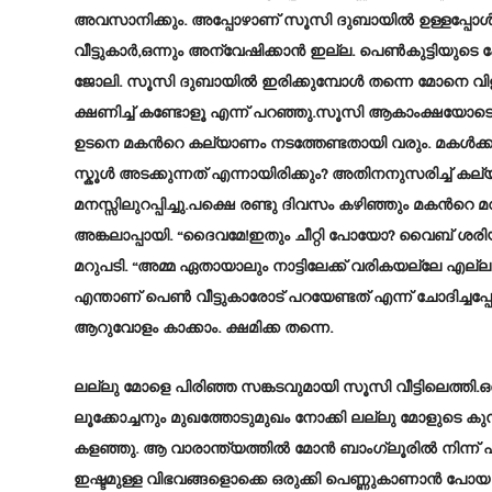
അവസാനിക്കും. അപ്പോഴാണ് സൂസി ദുബായിൽ ഉള്ളപ്പോ
വീട്ടുകാർ,ഒന്നും അന്വേഷിക്കാൻ ഇല്ല. പെൺകുട്ടിയുടെ ഫോട
ജോലി. സൂസി ദുബായിൽ ഇരിക്കുമ്പോൾ തന്നെ മോനെ വിളിച
ക്ഷണിച്ച് കണ്ടോളൂ എന്ന് പറഞ്ഞു.സൂസി ആകാംക്ഷയോടെ 
ഉടനെ മകൻറെ കല്യാണം നടത്തേണ്ടതായി വരും. മകൾക്കും മര
സ്കൂൾ അടക്കുന്നത് എന്നായിരിക്കും? അതിനനുസരിച്ച് ക
മനസ്സിലുറപ്പിച്ചു.പക്ഷെ രണ്ടു ദിവസം കഴിഞ്ഞും മക
അങ്കലാപ്പായി. “ദൈവമേ!ഇതും ചീറ്റി പോയോ? വൈബ് ശരിയ
മറുപടി. “അമ്മ ഏതായാലും നാട്ടിലേക്ക് വരികയല്ലേ എല്ലാം
എന്താണ് പെൺ വീട്ടുകാരോട് പറയേണ്ടത് എന്ന് ചോദിച്ചപ
ആറുവോളം കാക്കാം. ക്ഷമിക്ക തന്നെ.
ലല്ലു മോളെ പിരിഞ്ഞ സങ്കടവുമായി സൂസി വീട്ടിലെത്തി
ലൂക്കോച്ചനും മുഖത്തോടുമുഖം നോക്കി ലല്ലു മോളുടെ 
കളഞ്ഞു. ആ വാരാന്ത്യത്തിൽ മോൻ ബാംഗ്ലൂരിൽ നിന്ന് എത
ഇഷ്ടമുള്ള വിഭവങ്ങളൊക്കെ ഒരുക്കി പെണ്ണുകാണാൻ പോയ 