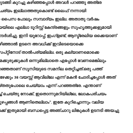
 തുടങ്ങി കുറച്ചു കഴിഞ്ഞപ്പോൾ അവൾ പറഞ്ഞു അത്രേ
ാഹചര്യം ഇല്ലാത്തതുകൊണ്ട് ലൈഫ് നന്നായി
 ഒറ്റ പൈസ പോലും സമ്പാദ്യം ഇല്ല. അതാതു വർഷം
യിലെ എല്ലാ ടൂറിസ്റ്റ് കേന്ദ്രങ്ങളും സുഹൃത്തുക്കളുമായി
ദർശിച്ചു. ഇനി യൂറോപ്പ്, ഇംഗ്ളണ്ട്, ആസ്ട്രേലിയ ഒക്കെയാണ്
ഴിഞ്ഞാൽ ഉടനെ അവധിക്ക് ഇവിടെയൊക്കെ
്റ്റിനോട് താല്‍പര്യമില്ല. ഒരു കല്യാണമൊക്കെ
്കുരുക്കുകൾ ഒന്നുമില്ലാതെ എപ്പോൾ വേണമെങ്കിലും
ഞതാണ് സൂസിയുടെ സമനില തെറ്റിച്ചത്.ഒരു പത്ത്
ോഴേക്കും 38 വയസ്സ് ആവില്ലേ എന്ന് മകൻ ചോദിച്ചപ്പോൾ അത്
െയ്തതുപോലെ ചെയ്യാം എന്ന് പറഞ്ഞത്രേ. എന്താണ്
്ച്‌ ചെയ്തു നോക്ക്, ഇതൊന്നുമറിയില്ലേ, ലോകപരിചയം
പ്പങ്ങൾ ആണിതെല്ലാം”. ഇതേ കുറിച്ചൊന്നും വലിയ
്ക് ഇതുമായി ബന്ധപ്പെട്ട അഞ്ചാറു ലിങ്കുകൾ ഉടനടി അയച്ചു