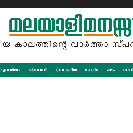
ട്ടുവാർത്ത
പ്രവാസി
കഥ/കവിത
യാത്ര
മതം
സിന