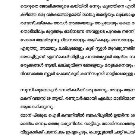
വെറുതെ ജോലിക്കാരുടെ കയ്യിൽ ഒന്നും കുഞ്ഞിനെ ഏൽപ്പി
കഴിഞ്ഞ ഒരു വർഷത്തോളമായി ലല്ലു തന്റെയും ലൂക്കോച്ചന
രണ്ടാഴ്ചയ്ക്കകം അവൾ അമ്മയെയും അപ്പയേയും ഒക്കെ മറന്ന
തൊടിയിലും മുറ്റത്തും ഓടിനടന്ന അവളുടെ പുറകെ നടന്ന് തങ്
പോലെ ആയിരുന്നു. ദിവസങ്ങളും ആഴ്ചകളും മാസങ്ങളും 
എടുത്തു, അമ്മയും ലല്ലുമോളും കൂടി സ്കൂൾ തുറക്കുന്നതിനു
അയച്ചിട്ടുണ്ട്. എന്ന് മകൾ വിളിച്ചു പറഞ്ഞപ്പോൾ ആദ്യം സ
ഒരുക്കങ്ങൾ ആയി. ലല്ലുവിനെ മോളെയും മരുമകനെയും ഏൽപ
ദിവസത്തെ സ്കൂൾ പോക്ക് കൂടി കണ്ട് സൂസി നാട്ടിലേക്കുള്ള
സൂസി-ലൂക്കോച്ചൻ ദമ്പതികൾക്ക് ഒരു മോനും മോളും ആണ
മകന് വയസ്സ് 29 ആയി. രണ്ടുവർഷമായി എല്ലാ മാട്രി
ആലോചിക്കുന്നു.
മോന് പ്രമുഖ ഐടി കമ്പനിയിൽ ബാംഗ്ലൂരിൽ ഉയർന്ന ശമ
മാത്രം ഒന്നും ഒത്തു വരുന്നില്ല. നാട്ടിലും ജോലിസ്ഥലത
വീട്ടുകാർക്ക് പരസ്പരം ഇഷ്ടപ്പെടും. പെണ്ണുമായി ചാറ്റ്