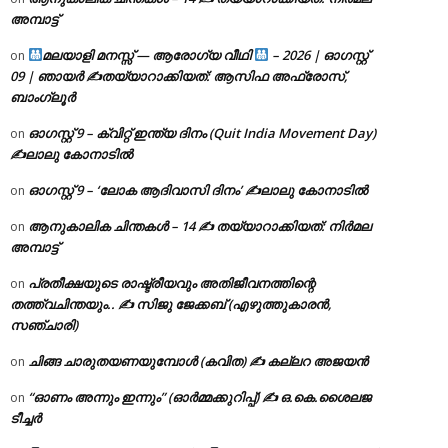
അമ്പാട്ട്
മലയാളി മനസ്സ് — ആരോഗ്യ വീഥി
– 2026 | ഓഗസ്റ്റ്
on
09 | ഞായർ ✍
തയ്യാറാക്കിയത്: ആസിഫ അഫ്രോസ്,
ബാംഗ്ലൂർ
ഓഗസ്റ്റ് 9 – ക്വിറ്റ് ഇന്ത്യ ദിനം (Quit India Movement Day)
on
✍ലാലു കോനാടിൽ
ഓഗസ്റ്റ് 9 – ‘ലോക ആദിവാസി ദിനം’ ✍️ലാലു കോനാടിൽ
on
ആനുകാലിക ചിന്തകൾ – 14 ✍ തയ്യാറാക്കിയത്: നിർമല
on
അമ്പാട്ട്
പ്രതീക്ഷയുടെ രാഷ്ട്രീയവും അതിജീവനത്തിന്റെ
on
തത്ത്വചിന്തയും.. ✍️ സിജു ജേക്കബ് (എഴുത്തുകാരൻ,
സഞ്ചാരി)
ചിങ്ങ ചാരുതയണയുമ്പോൾ (കവിത) ✍ കല്ലറ അജയൻ
on
“ഓണം അന്നും ഇന്നും” (ഓർമ്മക്കുറിപ്പ്) ✍ ഒ.കെ.ശൈലജ
on
ടീച്ചർ