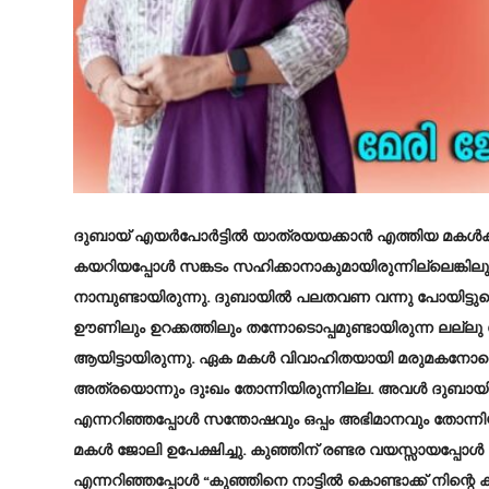
ദുബായ് എയർപോർട്ടിൽ യാത്രയയക്കാൻ എത്തിയ മകൾക്കും മ
കയറിയപ്പോൾ സങ്കടം സഹിക്കാനാകുമായിരുന്നില്ലെങ്കില
നാമ്പുണ്ടായിരുന്നു. ദുബായിൽ പലതവണ വന്നു പോയിട്ട
ഊണിലും ഉറക്കത്തിലും തന്നോടൊപ്പമുണ്ടായിരുന്ന ലല്ലു 
ആയിട്ടായിരുന്നു. ഏക മകൾ വിവാഹിതയായി മരുമകനോടൊപ്
അത്രയൊന്നും ദുഃഖം തോന്നിയിരുന്നില്ല. അവൾ ദുബായി
എന്നറിഞ്ഞപ്പോൾ സന്തോഷവും ഒപ്പം അഭിമാനവും തോന്നിയ
മകൾ ജോലി ഉപേക്ഷിച്ചു. കുഞ്ഞിന് രണ്ടര വയസ്സായപ്പോ
എന്നറിഞ്ഞപ്പോൾ “കുഞ്ഞിനെ നാട്ടിൽ കൊണ്ടാക്ക് നിന്