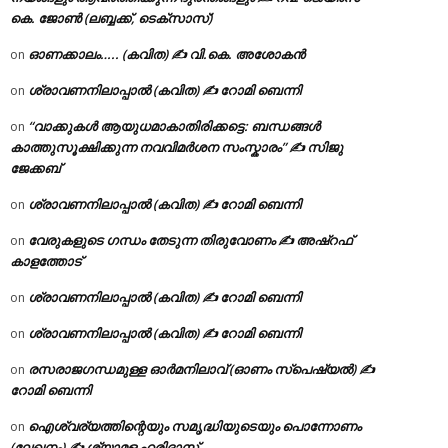
കെ. ജോൺ (ലബ്ബക്ക്, ടെക്സാസ്)
ഓണക്കാലം….. (കവിത) ✍ വി.കെ. അശോകൻ
on
ശ്രാവണനിലാപ്പാൽ (കവിത) ✍ റോമി ബെന്നി
on
“വാക്കുകൾ ആയുധമാകാതിരിക്കട്ടെ: ബന്ധങ്ങൾ
on
കാത്തുസൂക്ഷിക്കുന്ന നവവിമർശന സംസ്കാരം” ✍️ സിജു
ജേക്കബ്
ശ്രാവണനിലാപ്പാൽ (കവിത) ✍ റോമി ബെന്നി
on
വേരുകളുടെ ഗന്ധം തേടുന്ന തിരുവോണം ✍ അഷ്റഫ്
on
കാളത്തോട്
ശ്രാവണനിലാപ്പാൽ (കവിത) ✍ റോമി ബെന്നി
on
ശ്രാവണനിലാപ്പാൽ (കവിത) ✍ റോമി ബെന്നി
on
രസരാജഗന്ധമുള്ള ഓർമനിലാവ് (ഓണം സ്‌പെഷ്യൽ) ✍
on
റോമി ബെന്നി
ഐശ്വര്യത്തിന്റെയും സമൃദ്ധിയുടെയും പൊന്നോണം
on
(ലേഖനം) ✍ ശ്യാമള ഹരിദാസ്