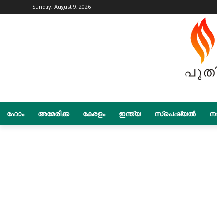
Sunday, August 9, 2026
ഹോം
അമേരിക്ക
കേരളം
ഇന്ത്യ
സ്പെഷ്യൽ
നാ