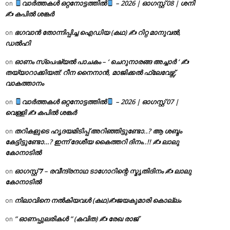
വാർത്തകൾ ഒറ്റനോട്ടത്തിൽ
– 2026 | ഓഗസ്റ്റ് 08 | ശനി
on
✍
കപിൽ ശങ്കർ
ഭഗവാൻ തോന്നിപ്പിച്ച ഐഡിയ (കഥ) ✍ റിറ്റ മാനുവൽ,
on
ഡൽഹി
ഓണം സ്പെഷ്യൽ പാചകം – ‘ ചെറുനാരങ്ങ അച്ചാർ ‘ ✍
on
തയ്യാറാക്കിയത്: റീന നൈനാൻ, മാജിക്കൽ ഫ്ലേവേഴ്സ്,
വാകത്താനം
വാർത്തകൾ ഒറ്റനോട്ടത്തിൽ
– 2026 | ഓഗസ്റ്റ് 07 |
on
വെള്ളി ✍
കപിൽ ശങ്കർ
തറികളുടെ ഹൃദയമിടിപ്പ് അറിഞ്ഞിട്ടുണ്ടോ..? ആ ശബ്ദം
on
കേട്ടിട്ടുണ്ടോ…? ഇന്ന് ദേശീയ കൈത്തറി ദിനം..!! ✍ ലാലു
കോനാടിൽ
ഓഗസ്റ്റ് 𝟕 – രവീന്ദ്രനാഥ ടാഗോറിന്റെ സ്മൃതിദിനം ✍ ലാലു
on
കോനാടിൽ
നിലാവിനെ നൽകിയവൾ (കഥ)✍ജയകുമാരി കൊല്ലം
on
” ഓണപ്പുലരികൾ ” (കവിത) ✍ രേഖ രാജ്
on