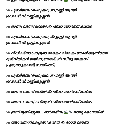
പുനർജന്മം (ചെറുകഥ) ✍ ഉണ്ണി ആവട്ടി
on
(ഡോ.ടി.വി.ഉണ്ണിക്കൃഷ്ണൻ)
ഓണം വന്നേ (കവിത) ✍ ഷീലാ ജോർജ്ജ് കല്ലട
on
പുനർജന്മം (ചെറുകഥ) ✍ ഉണ്ണി ആവട്ടി
on
(ഡോ.ടി.വി.ഉണ്ണിക്കൃഷ്ണൻ)
വിധികർത്താക്കളുടെ ലോകം: വിവേകം തോൽക്കുന്നിടത്ത്
on
മുൻവിധികൾ ജയിക്കുമ്പോൾ. ✍️ സിജു ജേക്കബ്
(എഴുത്തുകാരൻ,സഞ്ചാരി)
പുനർജന്മം (ചെറുകഥ) ✍ ഉണ്ണി ആവട്ടി
on
(ഡോ.ടി.വി.ഉണ്ണിക്കൃഷ്ണൻ)
ഓണം വന്നേ (കവിത) ✍ ഷീലാ ജോർജ്ജ് കല്ലട
on
ഓണം വന്നേ (കവിത) ✍ ഷീലാ ജോർജ്ജ് കല്ലട
on
ഇന്ന് മുരളിയുടെ… ഓർമ്മദിനം
ലാലു കോനാടിൽ
on
ശ്രാവണനിലാപ്പാൽ (കവിത) ✍ റോമി ബെന്നി
on