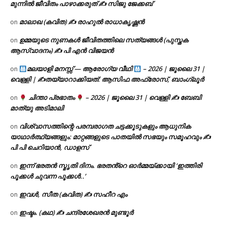
മുന്നിൽ ജീവിതം പാഴാക്കരുത് ✍️ സിജു ജേക്കബ്
മാലാഖ (കവിത) ✍ രാഹുൽ രാധാകൃഷ്ണൻ
on
ഉമ്മയുടെ നുണകൾ ജീവിതത്തിലെ സത്യങ്ങൾ (പുസ്തക
on
ആസ്വാദനം) ✍ പി എൻ വിജയൻ
മലയാളി മനസ്സ് — ആരോഗ്യ വീഥി
– 2026 | ജൂലൈ 31 |
on
വെള്ളി | ✍
തയ്യാറാക്കിയത്: ആസിഫ അഫ്രോസ്, ബാംഗ്ലൂർ
ചിന്താ പ്രഭാതം
– 2026 | ജൂലൈ 31 | വെള്ളി ✍
ബേബി
on
മാത്യു അടിമാലി
വിശ്വാസത്തിന്റെ പരമ്പരാഗത ചട്ടക്കൂടുകളും ആധുനിക
on
യാഥാർത്ഥ്യങ്ങളും: മാറ്റങ്ങളുടെ പാതയിൽ സഭയും സമൂഹവും ✍
പി പി ചെറിയാൻ, ഡാളസ്
ഇന്ന് ഭരതൻ സ്മൃതി ദിനം. ഭരതൻ്റെ ഓർമ്മയ്ക്കായി ‘ഇത്തിരി
on
പൂക്കൾ ചുവന്ന പൂക്കൾ..’
ഇവൾ, സീത (കവിത) ✍ സഹീറ എം
on
ഇഷ്ടം. (കഥ) ✍ ചന്ദ്രശേഖരൻ മുണ്ടൂർ
on