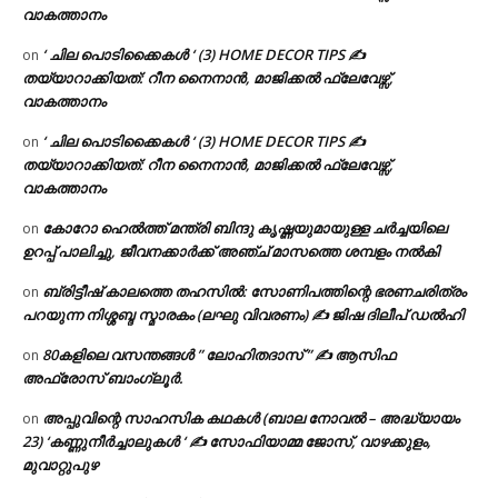
വാകത്താനം
‘ ചില പൊടിക്കൈകൾ ‘ (3) HOME DECOR TIPS ✍
on
തയ്യാറാക്കിയത്: റീന നൈനാൻ, മാജിക്കൽ ഫ്ലേവേഴ്സ്,
വാകത്താനം
‘ ചില പൊടിക്കൈകൾ ‘ (3) HOME DECOR TIPS ✍
on
തയ്യാറാക്കിയത്: റീന നൈനാൻ, മാജിക്കൽ ഫ്ലേവേഴ്സ്,
വാകത്താനം
കോറോ ഹെൽത്ത് മന്ത്രി ബിന്ദു കൃഷ്ണയുമായുള്ള ചർച്ചയിലെ
on
ഉറപ്പ് പാലിച്ചു, ജീവനക്കാർക്ക് അഞ്ച് മാസത്തെ ശമ്പളം നൽകി
ബ്രിട്ടീഷ് കാലത്തെ തഹസിൽ: സോണിപത്തിന്റെ ഭരണചരിത്രം
on
പറയുന്ന നിശ്ശബ്ദ സ്മാരകം (ലഘു വിവരണം) ✍ ജിഷ ദിലീപ് ഡൽഹി
80കളിലെ വസന്തങ്ങൾ ” ലോഹിതദാസ് ” ✍ ആസിഫ
on
അഫ്രോസ് ബാംഗ്ലൂർ.
അപ്പുവിന്റെ സാഹസിക കഥകൾ (ബാല നോവൽ – അദ്ധ്യായം
on
23) ‘കണ്ണുനീർച്ചാലുകൾ ‘ ✍ സോഫിയാമ്മ ജോസ്, വാഴക്കുളം,
മുവാറ്റുപുഴ