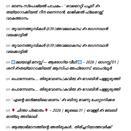
ഓണം സ്പെഷ്യൽ പാചകം – ‘ വെറൈറ്റി പച്ചടി’ ✍
on
തയ്യാറാക്കിയത്: റീന നൈനാൻ, മാജിക്കൽ ഫ്ലേവേഴ്സ്,
വാകത്താനം
തൂവാനത്തുമ്പികൾ @39 (അവലോകനം) ✍ രാഗനാഥൻ
on
വയക്കാട്ടിൽ
തൂവാനത്തുമ്പികൾ @39 (അവലോകനം) ✍ രാഗനാഥൻ
on
വയക്കാട്ടിൽ
മലയാളി മനസ്സ് — ആരോഗ്യ വീഥി
– 2026 | ഓഗസ്റ്റ് 01 |
on
ശനി ✍
തയ്യാറാക്കിയത്: ആസിഫ അഫ്രോസ്, ബാംഗ്ലൂർ
പൊന്നോണം … തിരുവോണം (കവിത) ✍ റോബിൻ പള്ളുരുത്തി
on
പൊന്നോണം … തിരുവോണം (കവിത) ✍ റോബിൻ പള്ളുരുത്തി
on
‘ എന്റെ ഓർമ്മയിലെ ഓണം ‘ ✍ ബിന്ദു വേണു ചോറ്റാനിക്കര
on
ചിന്താ പ്രഭാതം
– 2026 | ജൂലൈ 31 | വെള്ളി ✍
ബേബി
on
മാത്യു അടിമാലി
ആത്മാഭിമാനത്തിന്റെ അതിരുകൾ.. തിരിച്ചറിയാത്തവർക്ക്
on