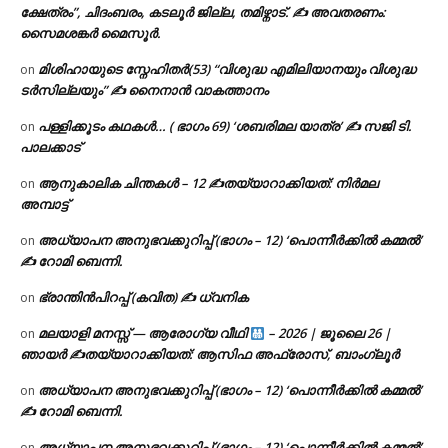
ക്ഷേത്രം”, ചിദംബരം, കടലൂർ ജില്ല, തമിഴ്നാട്. ✍ അവതരണം:
സൈമശങ്കർ മൈസൂർ.
മിശിഹായുടെ സ്നേഹിതർ(53) “വിശുദ്ധ എമിലിയാനയും വിശുദ്ധ
on
ടര്‍സില്ലയും” ✍ നൈനാൻ വാകത്താനം
പള്ളിക്കൂടം കഥകൾ… ( ഭാഗം 69) ‘ശബരിമല യാത്ര’ ✍ സജി ടി.
on
പാലക്കാട്
ആനുകാലിക ചിന്തകൾ – 12 ✍തയ്യാറാക്കിയത്: നിർമല
on
അമ്പാട്ട്
അധ്യാപന അനുഭവക്കുറിപ്പ് (ഭാഗം – 12) ‘പൊന്നീർക്കിൽ കമ്മൽ’
on
✍ റോമി ബെന്നി.
ഭ്രാന്തിൻപിറപ്പ് (കവിത) ✍ ധ്വനിക
on
മലയാളി മനസ്സ് — ആരോഗ്യ വീഥി
– 2026 | ജൂലൈ 26 |
on
ഞായർ ✍
തയ്യാറാക്കിയത്: ആസിഫ അഫ്രോസ്, ബാംഗ്ലൂർ
അധ്യാപന അനുഭവക്കുറിപ്പ് (ഭാഗം – 12) ‘പൊന്നീർക്കിൽ കമ്മൽ’
on
✍ റോമി ബെന്നി.
അധ്യാപന അനുഭവക്കുറിപ്പ് (ഭാഗം – 12) ‘പൊന്നീർക്കിൽ കമ്മൽ’
on