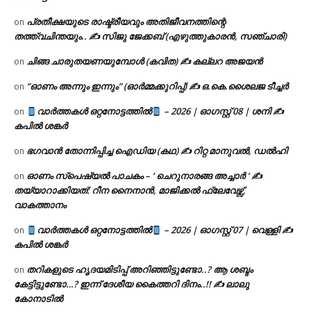
പ്രതീക്ഷയുടെ രാഷ്ട്രീയവും അതിജീവനത്തിന്റെ
on
തത്ത്വചിന്തയും.. ✍️ സിജു ജേക്കബ് (എഴുത്തുകാരൻ, സഞ്ചാരി)
ചിങ്ങ ചാരുതയണയുമ്പോൾ (കവിത) ✍ കല്ലറ അജയൻ
on
“ഓണം അന്നും ഇന്നും” (ഓർമ്മക്കുറിപ്പ്) ✍ ഒ.കെ.ശൈലജ ടീച്ചർ
on
വാർത്തകൾ ഒറ്റനോട്ടത്തിൽ
– 2026 | ഓഗസ്റ്റ് 08 | ശനി ✍
on
കപിൽ ശങ്കർ
ഭഗവാൻ തോന്നിപ്പിച്ച ഐഡിയ (കഥ) ✍ റിറ്റ മാനുവൽ, ഡൽഹി
on
ഓണം സ്പെഷ്യൽ പാചകം – ‘ ചെറുനാരങ്ങ അച്ചാർ ‘ ✍
on
തയ്യാറാക്കിയത്: റീന നൈനാൻ, മാജിക്കൽ ഫ്ലേവേഴ്സ്,
വാകത്താനം
വാർത്തകൾ ഒറ്റനോട്ടത്തിൽ
– 2026 | ഓഗസ്റ്റ് 07 | വെള്ളി ✍
on
കപിൽ ശങ്കർ
തറികളുടെ ഹൃദയമിടിപ്പ് അറിഞ്ഞിട്ടുണ്ടോ..? ആ ശബ്ദം
on
കേട്ടിട്ടുണ്ടോ…? ഇന്ന് ദേശീയ കൈത്തറി ദിനം..!! ✍ ലാലു
കോനാടിൽ