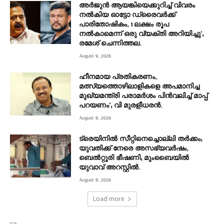
അർജുൻ ആയങ്കിയെക്കുറിച്ച് വിവരം
നൽകിയ ഓട്ടോ ഡ്രൈവർക്ക്
പാരിതോഷികം, 1 ലക്ഷം രൂപ
നൽകാമെന്ന് ഒരു വ്യക്തി അറിയിച്ചു’;
രമേശ് ചെന്നിത്തല.
August 9, 2026
ഹീനമായ പ്രതികരണം,
മത്സ്യത്തൊഴിലാളികളെ അപമാനിച്ച
മുഖ്യമന്ത്രി പരാമർശം പിൻവലിച്ച് മാപ്പ്
പറയണം’; വി മുരളീധരൻ.
August 9, 2026
ട്രെയിനിൽ സീറ്റിനെച്ചൊല്ലി തർക്കം;
യുവതിക്ക് നേരെ അസഭ്യവർഷം,
ബെൽറ്റൂരി ഭീഷണി; മുംബൈയിൽ
യുവാവ് അറസ്റ്റിൽ.
August 9, 2026
Load more