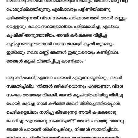
അതൊരു കർഷക ഗ്രാമമായിരുന്നെങ്കിലും, അവിടെ ഒരു വിള
പോലുമില്ലായിരുന്നു. എല്ലാവരും പട്ടിണിയിലാണു
കഴിഞ്ഞിരുന്നത്. വിദഗ്ദ സംഘം പഠിക്കാനെത്തി. അവർ മണ്ണും
വെളളവും കലാവസ്ഥയുമെല്ലാം പരിശോധിച്ചു. എല്ലാം
കൃഷിക്ക് അനുയോജ്യം. അവർ കർഷകരെ വിളിച്ചു
കൂട്ടിപ്പറഞ്ഞു: “ഞങ്ങൾ നാളെ തക്കാളി കൃഷി തുടങ്ങും.
ഇത്രയും നല്ല മണ്ണ്, ഞങ്ങൾ ഇതുവരെയും കണ്ടിട്ടില്ല.
ഞങ്ങൾ കൃഷി വിജയിപ്പിച്ചു കാണിക്കാം ”
ഒരു കർഷകൻ, എന്തോ പറയാൻ എഴുന്നേറ്റെങ്കിലും, അവർ
സമ്മതിച്ചില്ല. “നിങ്ങൾ ഒഴികഴിവൊന്നും പറയേണ്ടാ”, വിദഗ്ദ
സംഘം അയാളെ വിലക്കി. അവർ കൃഷിയിറക്കിയിട്ടു തിരിച്ചു
പോയി. കുറച്ചു നാൾ കഴിഞ്ഞ് അവർ തിരിച്ചെത്തിയപ്പോൾ,
ചെടികളെല്ലാം നശിച്ചു കിടക്കുന്നു! അവർ കഷകരോടു
ചോദിച്ചു: “എന്താണു സംഭവിച്ചത് ?” അവർ പറഞ്ഞു: “അന്നു
ഞങ്ങൾ പറയാൻ ശ്രമിച്ചെങ്കിലും, നിങ്ങൾ സമ്മതിച്ചില്ല.