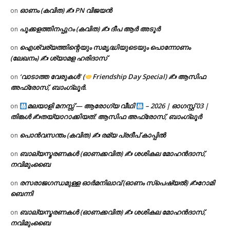
ഓണം (കവിത) ✍ PN വിജയൻ
on
പൂക്കളത്തിനപ്പുറം (കവിത) ✍ ദീപ ആർ അടൂർ
on
ഐശ്വര്യത്തിന്റെയും സമൃദ്ധിയുടെയും പൊന്നോണം
on
(ലേഖനം) ✍ ശ്യാമള ഹരിദാസ്
‘വാടാത്ത വേരുകൾ’ (
Friendship Day Special) ✍ ആസിഫ
on
അഫ്രോസ്, ബാംഗ്ലൂർ.
മലയാളി മനസ്സ് — ആരോഗ്യ വീഥി
– 2026 | ഓഗസ്റ്റ് 03 |
on
തിങ്കൾ ✍
തയ്യാറാക്കിയത്: ആസിഫ അഫ്രോസ്, ബാംഗ്ലൂർ
പൊൻവസന്തം (കവിത) ✍ രമ്യ പ്രദീപ് കാപ്പിൽ
on
ബാല്യസ്മരണകൾ (ഓണക്കവിത) ✍ ശശികല മോഹൻദാസ്,
on
നവിമുംബൈ
രസരാജഗന്ധമുള്ള ഓർമനിലാവ് (ഓണം സ്‌പെഷ്യൽ) ✍റോമി
on
ബെന്നി
ബാല്യസ്മരണകൾ (ഓണക്കവിത) ✍ ശശികല മോഹൻദാസ്,
on
നവിമുംബൈ