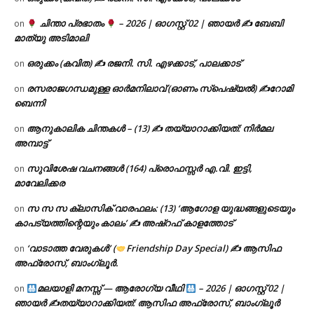
ചിന്താ പ്രഭാതം
– 2026 | ഓഗസ്റ്റ് 02 | ഞായർ ✍
ബേബി
on
മാത്യു അടിമാലി
ഒരുക്കം (കവിത) ✍ രജനി. സി. എഴക്കാട്, പാലക്കാട്
on
രസരാജഗന്ധമുള്ള ഓർമനിലാവ് (ഓണം സ്‌പെഷ്യൽ) ✍റോമി
on
ബെന്നി
ആനുകാലിക ചിന്തകൾ – (13) ✍ തയ്യാറാക്കിയത്: നിർമല
on
അമ്പാട്ട്
സുവിശേഷ വചനങ്ങൾ (164) പ്രൊഫസ്സർ എ.വി. ഇട്ടി,
on
മാവേലിക്കര
സ സ സ ക്ലാസിക് വാരഫലം: (13) ‘ആഗോള യുദ്ധങ്ങളുടെയും
on
കാപട്യത്തിന്റെയും കാലം’ ✍ അഷ്റഫ് കാളത്തോട്
‘വാടാത്ത വേരുകൾ’ (
Friendship Day Special) ✍ ആസിഫ
on
അഫ്രോസ്, ബാംഗ്ലൂർ.
മലയാളി മനസ്സ് — ആരോഗ്യ വീഥി
– 2026 | ഓഗസ്റ്റ് 02 |
on
ഞായർ ✍
തയ്യാറാക്കിയത്: ആസിഫ അഫ്രോസ്, ബാംഗ്ലൂർ