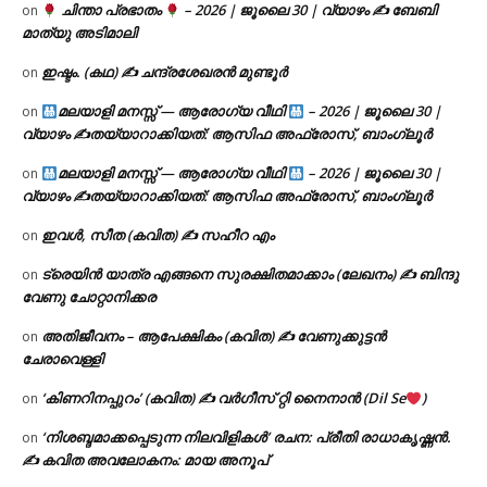
ചിന്താ പ്രഭാതം
– 2026 | ജൂലൈ 30 | വ്യാഴം ✍
ബേബി
on
മാത്യു അടിമാലി
ഇഷ്ടം. (കഥ) ✍ ചന്ദ്രശേഖരൻ മുണ്ടൂർ
on
മലയാളി മനസ്സ് — ആരോഗ്യ വീഥി
– 2026 | ജൂലൈ 30 |
on
വ്യാഴം ✍
തയ്യാറാക്കിയത്: ആസിഫ അഫ്രോസ്, ബാംഗ്ലൂർ
മലയാളി മനസ്സ് — ആരോഗ്യ വീഥി
– 2026 | ജൂലൈ 30 |
on
വ്യാഴം ✍
തയ്യാറാക്കിയത്: ആസിഫ അഫ്രോസ്, ബാംഗ്ലൂർ
ഇവൾ, സീത (കവിത) ✍ സഹീറ എം
on
ട്രെയിൻ യാത്ര എങ്ങനെ സുരക്ഷിതമാക്കാം (ലേഖനം) ✍ ബിന്ദു
on
വേണു ചോറ്റാനിക്കര
അതിജീവനം – ആപേക്ഷികം (കവിത) ✍ വേണുക്കുട്ടൻ
on
ചേരാവെള്ളി
‘കിണറിനപ്പുറം’ (കവിത) ✍ വർഗീസ് റ്റി നൈനാൻ (Dil Se
)
on
‘നിശബ്ദമാക്കപ്പെടുന്ന നിലവിളികൾ’ രചന: പ്രീതി രാധാകൃഷ്ണൻ.
on
✍ കവിത അവലോകനം: മായ അനൂപ്