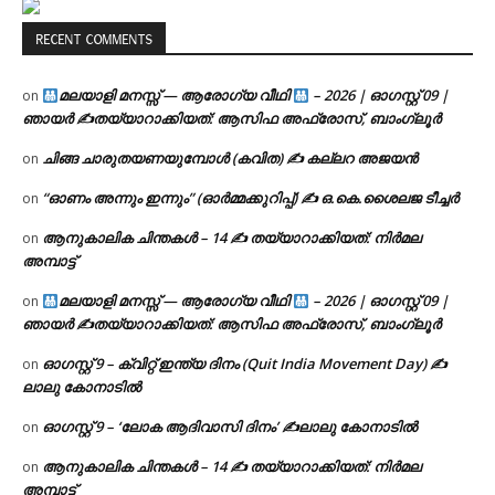
RECENT COMMENTS
മലയാളി മനസ്സ് — ആരോഗ്യ വീഥി
– 2026 | ഓഗസ്റ്റ് 09 |
on
ഞായർ ✍
തയ്യാറാക്കിയത്: ആസിഫ അഫ്രോസ്, ബാംഗ്ലൂർ
ചിങ്ങ ചാരുതയണയുമ്പോൾ (കവിത) ✍ കല്ലറ അജയൻ
on
“ഓണം അന്നും ഇന്നും” (ഓർമ്മക്കുറിപ്പ്) ✍ ഒ.കെ.ശൈലജ ടീച്ചർ
on
ആനുകാലിക ചിന്തകൾ – 14 ✍ തയ്യാറാക്കിയത്: നിർമല
on
അമ്പാട്ട്
മലയാളി മനസ്സ് — ആരോഗ്യ വീഥി
– 2026 | ഓഗസ്റ്റ് 09 |
on
ഞായർ ✍
തയ്യാറാക്കിയത്: ആസിഫ അഫ്രോസ്, ബാംഗ്ലൂർ
ഓഗസ്റ്റ് 9 – ക്വിറ്റ് ഇന്ത്യ ദിനം (Quit India Movement Day) ✍
on
ലാലു കോനാടിൽ
ഓഗസ്റ്റ് 9 – ‘ലോക ആദിവാസി ദിനം’ ✍️ലാലു കോനാടിൽ
on
ആനുകാലിക ചിന്തകൾ – 14 ✍ തയ്യാറാക്കിയത്: നിർമല
on
അമ്പാട്ട്