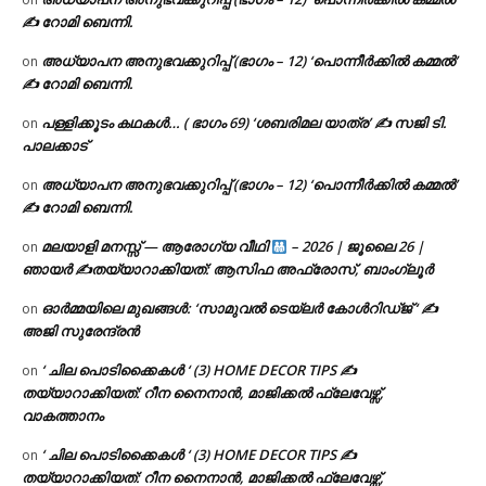
✍ റോമി ബെന്നി.
അധ്യാപന അനുഭവക്കുറിപ്പ് (ഭാഗം – 12) ‘പൊന്നീർക്കിൽ കമ്മൽ’
on
✍ റോമി ബെന്നി.
പള്ളിക്കൂടം കഥകൾ… ( ഭാഗം 69) ‘ശബരിമല യാത്ര’ ✍ സജി ടി.
on
പാലക്കാട്
അധ്യാപന അനുഭവക്കുറിപ്പ് (ഭാഗം – 12) ‘പൊന്നീർക്കിൽ കമ്മൽ’
on
✍ റോമി ബെന്നി.
മലയാളി മനസ്സ് — ആരോഗ്യ വീഥി
– 2026 | ജൂലൈ 26 |
on
ഞായർ ✍
തയ്യാറാക്കിയത്: ആസിഫ അഫ്രോസ്, ബാംഗ്ലൂർ
ഓർമ്മയിലെ മുഖങ്ങൾ: ‘സാമുവൽ ടെയ്ലർ കോൾറിഡ്ജ് ‘ ✍
on
അജി സുരേന്ദ്രൻ
‘ ചില പൊടിക്കൈകൾ ‘ (3) HOME DECOR TIPS ✍
on
തയ്യാറാക്കിയത്: റീന നൈനാൻ, മാജിക്കൽ ഫ്ലേവേഴ്സ്,
വാകത്താനം
‘ ചില പൊടിക്കൈകൾ ‘ (3) HOME DECOR TIPS ✍
on
തയ്യാറാക്കിയത്: റീന നൈനാൻ, മാജിക്കൽ ഫ്ലേവേഴ്സ്,