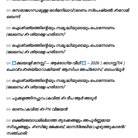
രസരാജഗന്ധമുള്ള ഓർമനിലാവ് (ഓണം സ്‌പെഷ്യൽ) ✍റോമി
on
ബെന്നി
ഐശ്വര്യത്തിന്റെയും സമൃദ്ധിയുടെയും പൊന്നോണം
on
(ലേഖനം) ✍ ശ്യാമള ഹരിദാസ്
ഐശ്വര്യത്തിന്റെയും സമൃദ്ധിയുടെയും പൊന്നോണം
on
(ലേഖനം) ✍ ശ്യാമള ഹരിദാസ്
മലയാളി മനസ്സ് — ആരോഗ്യ വീഥി
– 2026 | ഓഗസ്റ്റ് 04 |
on
ചൊവ്വ ✍
തയ്യാറാക്കിയത്: ആസിഫ അഫ്രോസ്, ബാംഗ്ലൂർ
ഐശ്വര്യത്തിന്റെയും സമൃദ്ധിയുടെയും പൊന്നോണം
on
(ലേഖനം) ✍ ശ്യാമള ഹരിദാസ്
പൂക്കളത്തിനപ്പുറം (കവിത) ✍ ദീപ ആർ അടൂർ
on
ഓണം (കവിത) ✍ PN വിജയൻ
on
ലക്ഷ്യബോധമില്ലാത്ത തുടക്കങ്ങളും അപൂർണ്ണമായ
on
സ്വപ്നങ്ങളും. ✍️സിജു ജേക്കബ്, ഓസ്‌ട്രേലിയ (എഴുത്തുകാരൻ/
സഞ്ചാരി)