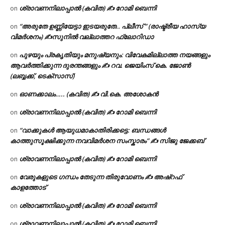
ശ്രാവണനിലാപ്പാൽ (കവിത) ✍ റോമി ബെന്നി
on
“അരുതേ ഉണ്ണിയേട്ടാ ഇടയരുതേ.. പ്ലീസ് ” (രാഷ്ട്രീയ ഹാസ്യ
on
വിമർശനം) ✍സുനിൽ വല്ലാത്തറ ഫ്ലോറിഡാ
പുഴയും പ്രകൃതിയും മനുഷ്യനും: വിവേകമില്ലാത്ത നയങ്ങളും
on
ആവർത്തിക്കുന്ന ദുരന്തങ്ങളും ✍ റവ. ജെയിംസ് കെ. ജോൺ
(ലബ്ബക്ക്, ടെക്സാസ്)
ഓണക്കാലം….. (കവിത) ✍ വി.കെ. അശോകൻ
on
ശ്രാവണനിലാപ്പാൽ (കവിത) ✍ റോമി ബെന്നി
on
“വാക്കുകൾ ആയുധമാകാതിരിക്കട്ടെ: ബന്ധങ്ങൾ
on
കാത്തുസൂക്ഷിക്കുന്ന നവവിമർശന സംസ്കാരം” ✍️ സിജു ജേക്കബ്
ശ്രാവണനിലാപ്പാൽ (കവിത) ✍ റോമി ബെന്നി
on
വേരുകളുടെ ഗന്ധം തേടുന്ന തിരുവോണം ✍ അഷ്റഫ്
on
കാളത്തോട്
ശ്രാവണനിലാപ്പാൽ (കവിത) ✍ റോമി ബെന്നി
on
ശ്രാവണനിലാപ്പാൽ (കവിത) ✍ റോമി ബെന്നി
on