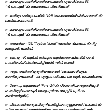
മലയാള സാഹിത്യത്തിലെ നക്ഷത്ര പൂക്കൾ (ഭാഗം 56)
on
“വി.കെ.എൻ” ✍ അവതരണം: പ്രഭ ദിനേഷ്
കതിരും പതിരും പംക്തി: (104) ‘ചെന്താമരയിൽ വിരിയാത്തത് ‘ ✍
on
ജസിയഷാജഹാൻ.
മലയാള സാഹിത്യത്തിലെ നക്ഷത്ര പൂക്കൾ (ഭാഗം 56)
on
“വി.കെ.എൻ” ✍ അവതരണം: പ്രഭ ദിനേഷ്
അമേരിക്ക – (26) “Taybee island” (യാത്രാ വിവരണം) ✍ റിറ്റ
on
മാനുവൽ, ഡൽഹി
കെ .എസ് . ആർ.ടി.സിയുടെ ആദ്യത്തെ ഫ്രണ്ട്ലി പദവി
on
സപര്യയ്ക്ക് പ്രഖ്യാപിച്ച് മന്ത്രി സിപി ജോൺ
സുധ അജിത്ത് എഴുതിയ നോവൽ “കോലധാരിയുടെ
on
അഗ്നികുണ്ഡങ്ങള്‍” , ✍ പുസ്തക പരിചയം: കെ ആർ. മോഹൻദാസ്
Open up ആകണോ? (Part -24) ✍ പ്രശാന്ത് വാസുദേവ് (മുൻ
on
ഡെപ്യൂട്ടി ഡയറക്ടർ കേരള ടൂറിസം വകുപ്പ് & ടൂറിസം
കൺസൾട്ടൻ്റ്).
ചില മടങ്ങിവരവുകൾ മുറിവേൽപ്പിക്കാനുള്ളതാണ്! (ലേഖനം) ✍️
on
സിജു ജേക്കബ്, ഓസ്‌ട്രേലിയ (എഴുത്തുകാരൻ/സഞ്ചാരി)