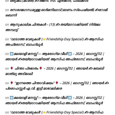
ഒരുക്കം (കവിത) ✍ രജനി. സി. എഴക്കാട്, പാലക്കാട്
on
രസരാജഗന്ധമുള്ള ഓർമനിലാവ് (ഓണം സ്‌പെഷ്യൽ) ✍റോമി
on
ബെന്നി
ആനുകാലിക ചിന്തകൾ – (13) ✍ തയ്യാറാക്കിയത്: നിർമല
on
അമ്പാട്ട്
‘വാടാത്ത വേരുകൾ’ (
Friendship Day Special) ✍ ആസിഫ
on
അഫ്രോസ്, ബാംഗ്ലൂർ.
മലയാളി മനസ്സ് — ആരോഗ്യ വീഥി
– 2026 | ഓഗസ്റ്റ് 02 |
on
ഞായർ ✍
തയ്യാറാക്കിയത്: ആസിഫ അഫ്രോസ്, ബാംഗ്ലൂർ
ചിന്താ പ്രഭാതം
– 2026 | ഓഗസ്റ്റ് 02 | ഞായർ ✍
ബേബി
on
മാത്യു അടിമാലി
“ഇന്നത്തെ ചിന്താവിഷയം”
– 2026 | ഓഗസ്റ്റ് 02 | ഞായർ ✍
on
പ്രൊഫസ്സർ എ.വി. ഇട്ടി മാവേലിക്കര
മലയാളി മനസ്സ് — ആരോഗ്യ വീഥി
– 2026 | ഓഗസ്റ്റ് 02 |
on
ഞായർ ✍
തയ്യാറാക്കിയത്: ആസിഫ അഫ്രോസ്, ബാംഗ്ലൂർ
‘വാടാത്ത വേരുകൾ’ (
Friendship Day Special) ✍ ആസിഫ
on