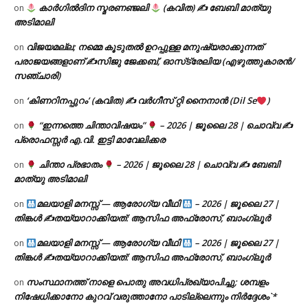
കാർഗിൽദിന സ്മരണഞ്ജലി
(കവിത) ✍ ബേബി മാത്യു
on
അടിമാലി
വിജയമല്ല; നമ്മെ കൂടുതൽ ഉറപ്പുള്ള മനുഷ്യരാക്കുന്നത്
on
പരാജയങ്ങളാണ് ✍️സിജു ജേക്കബ്, ഓസ്‌ട്രേലിയ (എഴുത്തുകാരൻ/
സഞ്ചാരി)
‘കിണറിനപ്പുറം’ (കവിത) ✍ വർഗീസ് റ്റി നൈനാൻ (Dil Se
)
on
“ഇന്നത്തെ ചിന്താവിഷയം”
– 2026 | ജൂലൈ 28 | ചൊവ്വ ✍
on
പ്രൊഫസ്സർ എ.വി. ഇട്ടി മാവേലിക്കര
ചിന്താ പ്രഭാതം
– 2026 | ജൂലൈ 28 | ചൊവ്വ ✍
ബേബി
on
മാത്യു അടിമാലി
മലയാളി മനസ്സ് — ആരോഗ്യ വീഥി
– 2026 | ജൂലൈ 27 |
on
തിങ്കൾ ✍
തയ്യാറാക്കിയത്: ആസിഫ അഫ്രോസ്, ബാംഗ്ലൂർ
മലയാളി മനസ്സ് — ആരോഗ്യ വീഥി
– 2026 | ജൂലൈ 27 |
on
തിങ്കൾ ✍
തയ്യാറാക്കിയത്: ആസിഫ അഫ്രോസ്, ബാംഗ്ലൂർ
സംസ്ഥാനത്ത് നാളെ പൊതു അവധിപ്രഖ്യാപിച്ചു; ശമ്പളം
on
നിഷേധിക്കാനോ കുറവ് വരുത്താനോ പാടില്ലെന്നും നിർദ്ദേശം`*