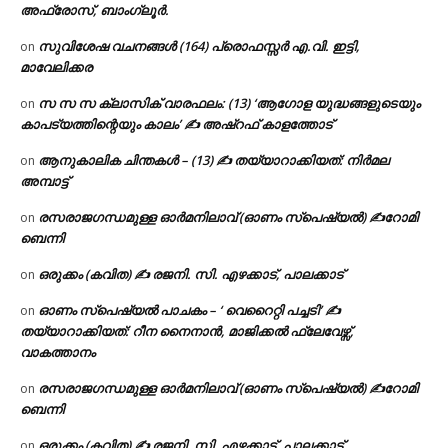
അഫ്രോസ്, ബാംഗ്ലൂർ.
സുവിശേഷ വചനങ്ങൾ (164) പ്രൊഫസ്സർ എ.വി. ഇട്ടി,
on
മാവേലിക്കര
സ സ സ ക്ലാസിക് വാരഫലം: (13) ‘ആഗോള യുദ്ധങ്ങളുടെയും
on
കാപട്യത്തിന്റെയും കാലം’ ✍ അഷ്റഫ് കാളത്തോട്
ആനുകാലിക ചിന്തകൾ – (13) ✍ തയ്യാറാക്കിയത്: നിർമല
on
അമ്പാട്ട്
രസരാജഗന്ധമുള്ള ഓർമനിലാവ് (ഓണം സ്‌പെഷ്യൽ) ✍റോമി
on
ബെന്നി
ഒരുക്കം (കവിത) ✍ രജനി. സി. എഴക്കാട്, പാലക്കാട്
on
ഓണം സ്പെഷ്യൽ പാചകം – ‘ വെറൈറ്റി പച്ചടി’ ✍
on
തയ്യാറാക്കിയത്: റീന നൈനാൻ, മാജിക്കൽ ഫ്ലേവേഴ്സ്,
വാകത്താനം
രസരാജഗന്ധമുള്ള ഓർമനിലാവ് (ഓണം സ്‌പെഷ്യൽ) ✍റോമി
on
ബെന്നി
ഒരുക്കം (കവിത) ✍ രജനി. സി. എഴക്കാട്, പാലക്കാട്
on