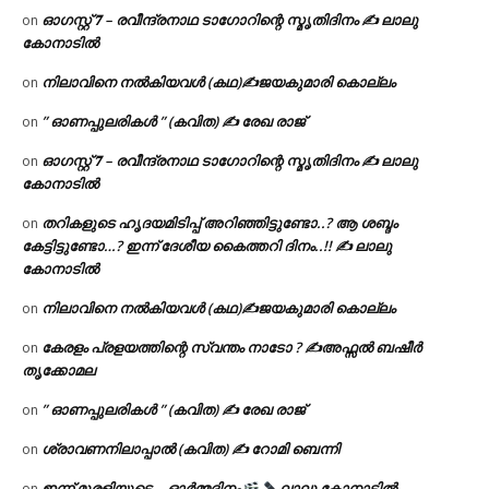
ഓഗസ്റ്റ് 𝟕 – രവീന്ദ്രനാഥ ടാഗോറിന്റെ സ്മൃതിദിനം ✍ ലാലു
on
കോനാടിൽ
നിലാവിനെ നൽകിയവൾ (കഥ)✍ജയകുമാരി കൊല്ലം
on
” ഓണപ്പുലരികൾ ” (കവിത) ✍ രേഖ രാജ്
on
ഓഗസ്റ്റ് 𝟕 – രവീന്ദ്രനാഥ ടാഗോറിന്റെ സ്മൃതിദിനം ✍ ലാലു
on
കോനാടിൽ
തറികളുടെ ഹൃദയമിടിപ്പ് അറിഞ്ഞിട്ടുണ്ടോ..? ആ ശബ്ദം
on
കേട്ടിട്ടുണ്ടോ…? ഇന്ന് ദേശീയ കൈത്തറി ദിനം..!! ✍ ലാലു
കോനാടിൽ
നിലാവിനെ നൽകിയവൾ (കഥ)✍ജയകുമാരി കൊല്ലം
on
കേരളം പ്രളയത്തിന്റെ സ്വന്തം നാടോ ? ✍️അഫ്സൽ ബഷീർ
on
തൃക്കോമല
” ഓണപ്പുലരികൾ ” (കവിത) ✍ രേഖ രാജ്
on
ശ്രാവണനിലാപ്പാൽ (കവിത) ✍ റോമി ബെന്നി
on
ഇന്ന് മുരളിയുടെ… ഓർമ്മദിനം
ലാലു കോനാടിൽ
on