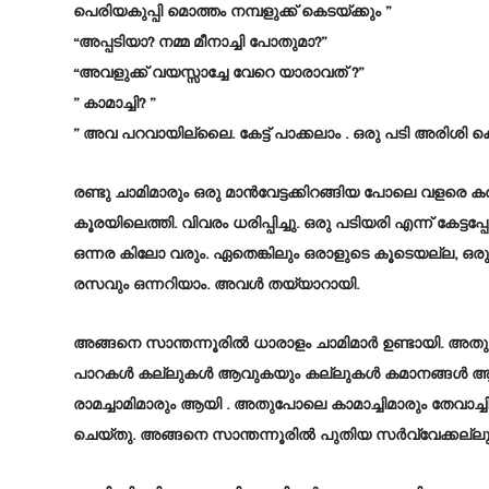
പെരിയകുപ്പി മൊത്തം നമ്പളുക്ക് കെടയ്ക്കും ”
“അപ്പടിയാ? നമ്മ മീനാച്ചി പോതുമാ?”
“അവളുക്ക് വയസ്സാച്ചേ വേറെ യാരാവത് ?”
” കാമാച്ചി? ”
” അവ പറവായില്ലൈ. കേട്ട് പാക്കലാം . ഒരു പടി അരിശി 
രണ്ടു ചാമിമാരും ഒരു മാൻവേട്ടക്കിറങ്ങിയ പോലെ വളരെ ക
കൂരയിലെത്തി. വിവരം ധരിപ്പിച്ചു. ഒരു പടിയരി എന്ന് കേ
ഒന്നര കിലോ വരും. ഏതെങ്കിലും ഒരാളുടെ കൂടെയല്ല, ഒര
രസവും ഒന്നറിയാം. അവൾ തയ്യാറായി.
അങ്ങനെ സാന്തന്നൂരിൽ ധാരാളം ചാമിമാർ ഉണ്ടായി. അ
പാറകൾ കല്ലുകൾ ആവുകയും കല്ലുകൾ കമാനങ്ങൾ ആവുകയ
രാമച്ചാമിമാരും ആയി . അതുപോലെ കാമാച്ചിമാരും തേവാ
ചെയ്തു. അങ്ങനെ സാന്തന്നൂരിൽ പുതിയ സർവ്വേക്കല്ലുക