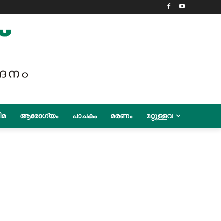
ിമ
ആരോഗ്യം
പാചകം
മരണം
മറ്റുള്ളവ