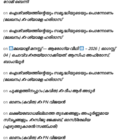
റോമി ബെന്നി
ഐശ്വര്യത്തിന്റെയും സമൃദ്ധിയുടെയും പൊന്നോണം
on
(ലേഖനം) ✍ ശ്യാമള ഹരിദാസ്
ഐശ്വര്യത്തിന്റെയും സമൃദ്ധിയുടെയും പൊന്നോണം
on
(ലേഖനം) ✍ ശ്യാമള ഹരിദാസ്
മലയാളി മനസ്സ് — ആരോഗ്യ വീഥി
– 2026 | ഓഗസ്റ്റ്
on
04 | ചൊവ്വ ✍
തയ്യാറാക്കിയത്: ആസിഫ അഫ്രോസ്,
ബാംഗ്ലൂർ
ഐശ്വര്യത്തിന്റെയും സമൃദ്ധിയുടെയും പൊന്നോണം
on
(ലേഖനം) ✍ ശ്യാമള ഹരിദാസ്
പൂക്കളത്തിനപ്പുറം (കവിത) ✍ ദീപ ആർ അടൂർ
on
ഓണം (കവിത) ✍ PN വിജയൻ
on
ലക്ഷ്യബോധമില്ലാത്ത തുടക്കങ്ങളും അപൂർണ്ണമായ
on
സ്വപ്നങ്ങളും. ✍️സിജു ജേക്കബ്, ഓസ്‌ട്രേലിയ
(എഴുത്തുകാരൻ/സഞ്ചാരി)
ഓണം (കവിത) ✍ PN വിജയൻ
on