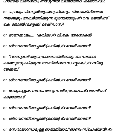
ഹാസ്യ വിമർശനം) ✍സുനിൽ വല്ലാത്തറ ഫ്ലോറിഡാ
പുഴയും പ്രകൃതിയും മനുഷ്യനും: വിവേകമില്ലാത്ത
on
നയങ്ങളും ആവർത്തിക്കുന്ന ദുരന്തങ്ങളും ✍ റവ. ജെയിംസ്
കെ. ജോൺ (ലബ്ബക്ക്, ടെക്സാസ്)
ഓണക്കാലം….. (കവിത) ✍ വി.കെ. അശോകൻ
on
ശ്രാവണനിലാപ്പാൽ (കവിത) ✍ റോമി ബെന്നി
on
“വാക്കുകൾ ആയുധമാകാതിരിക്കട്ടെ: ബന്ധങ്ങൾ
on
കാത്തുസൂക്ഷിക്കുന്ന നവവിമർശന സംസ്കാരം” ✍️ സിജു
ജേക്കബ്
ശ്രാവണനിലാപ്പാൽ (കവിത) ✍ റോമി ബെന്നി
on
വേരുകളുടെ ഗന്ധം തേടുന്ന തിരുവോണം ✍ അഷ്റഫ്
on
കാളത്തോട്
ശ്രാവണനിലാപ്പാൽ (കവിത) ✍ റോമി ബെന്നി
on
ശ്രാവണനിലാപ്പാൽ (കവിത) ✍ റോമി ബെന്നി
on
രസരാജഗന്ധമുള്ള ഓർമനിലാവ് (ഓണം സ്‌പെഷ്യൽ) ✍
on