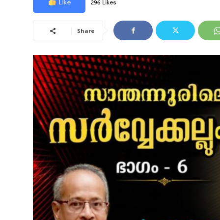
Like
296 Likes
Share