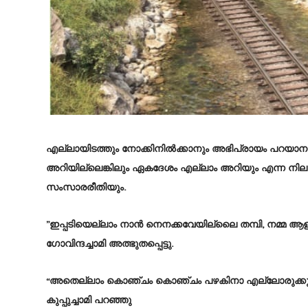
എല്ലായിടത്തും നോക്കിനിൽക്കാനും അഭിപ്രായം പറയാനും നാട്
അറിയില്ലെങ്കിലും ഏകദേശം എല്ലാം അറിയും എന്ന ന
സംസാരരീതിയും.
”ഇപ്പടിയെല്ലാം നാൻ നെനക്കവേയില്ലെെ തമ്പി, നമ്മ ആളുങ്
ഗോവിന്ദച്ചാമി അത്ഭുതപ്പെട്ടു.
“അതെല്ലാം കൊഞ്ചം കൊഞ്ചം പഴകിനാ എല്ലോരുക്കും
കുപ്പുച്ചാമി പറഞ്ഞു