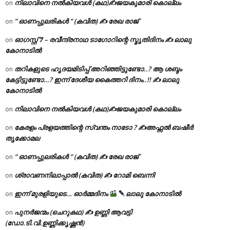
നിലാവിനെ നൽകിയവൾ (കഥ)✍ജയകുമാരി കൊല്ലം
on
” ഓണപ്പുലരികൾ ” (കവിത) ✍ രേഖ രാജ്
on
ഓഗസ്റ്റ് 𝟕 – രവീന്ദ്രനാഥ ടാഗോറിന്റെ സ്മൃതിദിനം ✍ ലാലു
on
കോനാടിൽ
തറികളുടെ ഹൃദയമിടിപ്പ് അറിഞ്ഞിട്ടുണ്ടോ..? ആ ശബ്ദം
on
കേട്ടിട്ടുണ്ടോ…? ഇന്ന് ദേശീയ കൈത്തറി ദിനം..!! ✍ ലാലു
കോനാടിൽ
നിലാവിനെ നൽകിയവൾ (കഥ)✍ജയകുമാരി കൊല്ലം
on
കേരളം പ്രളയത്തിന്റെ സ്വന്തം നാടോ ? ✍️അഫ്സൽ ബഷീർ
on
തൃക്കോമല
” ഓണപ്പുലരികൾ ” (കവിത) ✍ രേഖ രാജ്
on
ശ്രാവണനിലാപ്പാൽ (കവിത) ✍ റോമി ബെന്നി
on
ഇന്ന് മുരളിയുടെ… ഓർമ്മദിനം
ലാലു കോനാടിൽ
on
പുനർജന്മം (ചെറുകഥ) ✍ ഉണ്ണി ആവട്ടി
on
(ഡോ.ടി.വി.ഉണ്ണിക്കൃഷ്ണൻ)