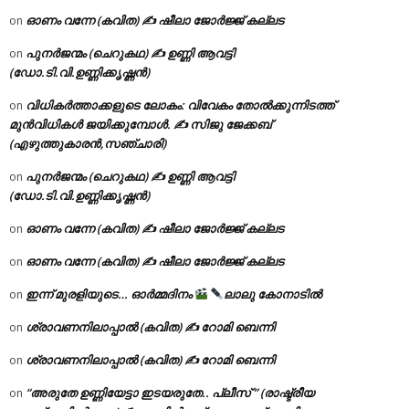
ഓണം വന്നേ (കവിത) ✍ ഷീലാ ജോർജ്ജ് കല്ലട
on
പുനർജന്മം (ചെറുകഥ) ✍ ഉണ്ണി ആവട്ടി
on
(ഡോ.ടി.വി.ഉണ്ണിക്കൃഷ്ണൻ)
വിധികർത്താക്കളുടെ ലോകം: വിവേകം തോൽക്കുന്നിടത്ത്
on
മുൻവിധികൾ ജയിക്കുമ്പോൾ. ✍️ സിജു ജേക്കബ്
(എഴുത്തുകാരൻ,സഞ്ചാരി)
പുനർജന്മം (ചെറുകഥ) ✍ ഉണ്ണി ആവട്ടി
on
(ഡോ.ടി.വി.ഉണ്ണിക്കൃഷ്ണൻ)
ഓണം വന്നേ (കവിത) ✍ ഷീലാ ജോർജ്ജ് കല്ലട
on
ഓണം വന്നേ (കവിത) ✍ ഷീലാ ജോർജ്ജ് കല്ലട
on
ഇന്ന് മുരളിയുടെ… ഓർമ്മദിനം
ലാലു കോനാടിൽ
on
ശ്രാവണനിലാപ്പാൽ (കവിത) ✍ റോമി ബെന്നി
on
ശ്രാവണനിലാപ്പാൽ (കവിത) ✍ റോമി ബെന്നി
on
“അരുതേ ഉണ്ണിയേട്ടാ ഇടയരുതേ.. പ്ലീസ് ” (രാഷ്ട്രീയ
on