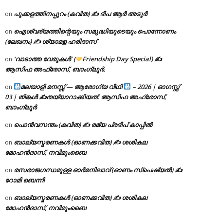
പൂക്കളത്തിനപ്പുറം (കവിത) ✍ ദീപ ആർ അടൂർ
on
ഐശ്വര്യത്തിന്റെയും സമൃദ്ധിയുടെയും പൊന്നോണം
on
(ലേഖനം) ✍ ശ്യാമള ഹരിദാസ്
‘വാടാത്ത വേരുകൾ’ (
Friendship Day Special) ✍
on
ആസിഫ അഫ്രോസ്, ബാംഗ്ലൂർ.
മലയാളി മനസ്സ് — ആരോഗ്യ വീഥി
– 2026 | ഓഗസ്റ്റ്
on
03 | തിങ്കൾ ✍
തയ്യാറാക്കിയത്: ആസിഫ അഫ്രോസ്,
ബാംഗ്ലൂർ
പൊൻവസന്തം (കവിത) ✍ രമ്യ പ്രദീപ് കാപ്പിൽ
on
ബാല്യസ്മരണകൾ (ഓണക്കവിത) ✍ ശശികല
on
മോഹൻദാസ്, നവിമുംബൈ
രസരാജഗന്ധമുള്ള ഓർമനിലാവ് (ഓണം സ്‌പെഷ്യൽ) ✍
on
റോമി ബെന്നി
ബാല്യസ്മരണകൾ (ഓണക്കവിത) ✍ ശശികല
on
മോഹൻദാസ്, നവിമുംബൈ