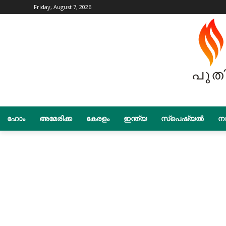
Friday, August 7, 2026
ഹോം
അമേരിക്ക
കേരളം
ഇന്ത്യ
സ്പെഷ്യൽ
നാ