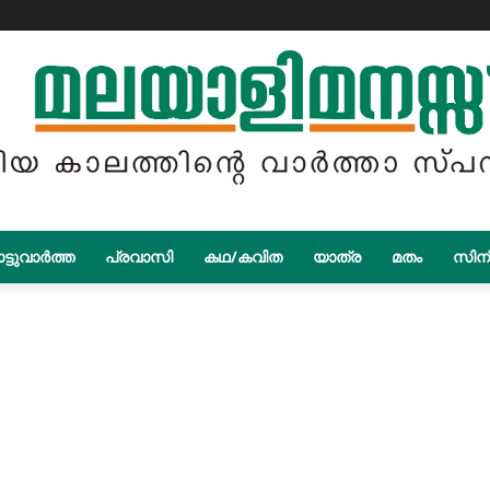
ട്ടുവാർത്ത
പ്രവാസി
കഥ/കവിത
യാത്ര
മതം
സിന