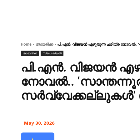
Home
അമേരിക്ക
പി.എൻ. വിജയൻ എഴുതുന്ന ചരിത്ര നോവൽ.. 'സ
അമേരിക്ക
സ്പെഷ്യൽ
പി.എൻ. വിജയൻ എഴു
നോവൽ.. ‘സാന്തന്നൂ
സർവ്വേക്കല്ലുകൾ’ 
May 30, 2026