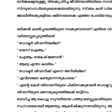
ഓർമ്മകളേയുള്ളു. തിരക്കുപിടിച്ച ജീവിതയാത്രയിലെ സാന്
സിന്ദൂരസന്ധ്യയുമൊക്കെയായിരുന്നു. സ്വയം കാർ ഡ്
ജോലിതിരക്കുകളിലെ ക്ഷീണമൊക്കെ എങ്ങോ പോയിമറയും
ഒരിക്കൽ കടൽപ്പാലത്തിലൂടെ നടക്കുമ്പോഴാണ് എതിരെ വന
വഴിതടസ്സപ്പെടുത്തിയത്.
” ഡോക്ടർ ശിവാനിയല്ലേ?”
” യെസ് ഐആം ”
” ഐആം രാകേഷ് മേനോൻ ”
” ആട്ടെ എന്താ കാര്യം ”
” ഡോക്ടർ ശിവാനിക്ക്‌ എന്നെ അറിയില്ലേ?
” എവിടെയോ കണ്ടുമറന്നതുപോലെ ”
” എന്റെ മകൾ ശ്രാവണിയുടെ ചികിത്സക്കുവേണ്ടി ഡോക്ടറുടെ
ശിവാനിയുടെ മനോമുകുരത്തിലേക്ക് ഓട്ടിസം
ബാധിച്ച ആ കൊച്ചു സുന്ദരിയായ പത്തുവയസ്സുകാരിയു
സംസാരശൈലി ആരേയും ആകർഷിക്കുന്നതായിരുന്നു.