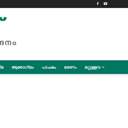
ിമ
ആരോഗ്യം
പാചകം
മരണം
മറ്റുള്ളവ