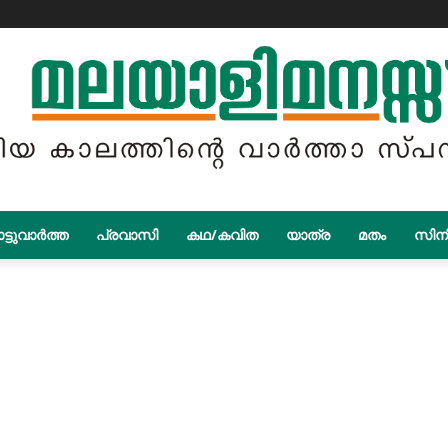
ട്ടുവാർത്ത
പ്രവാസി
കഥ/കവിത
യാത്ര
മതം
സിന