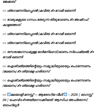
ജേക്കബ്
ശ്രാവണനിലാപ്പാൽ (കവിത) ✍ റോമി ബെന്നി
on
വേരുകളുടെ ഗന്ധം തേടുന്ന തിരുവോണം ✍ അഷ്റഫ്
on
കാളത്തോട്
ശ്രാവണനിലാപ്പാൽ (കവിത) ✍ റോമി ബെന്നി
on
ശ്രാവണനിലാപ്പാൽ (കവിത) ✍ റോമി ബെന്നി
on
രസരാജഗന്ധമുള്ള ഓർമനിലാവ് (ഓണം സ്‌പെഷ്യൽ) ✍
on
റോമി ബെന്നി
ഐശ്വര്യത്തിന്റെയും സമൃദ്ധിയുടെയും പൊന്നോണം
on
(ലേഖനം) ✍ ശ്യാമള ഹരിദാസ്
ഐശ്വര്യത്തിന്റെയും സമൃദ്ധിയുടെയും പൊന്നോണം
on
(ലേഖനം) ✍ ശ്യാമള ഹരിദാസ്
മലയാളി മനസ്സ് — ആരോഗ്യ വീഥി
– 2026 | ഓഗസ്റ്റ്
on
04 | ചൊവ്വ ✍
തയ്യാറാക്കിയത്: ആസിഫ അഫ്രോസ്,
ബാംഗ്ലൂർ