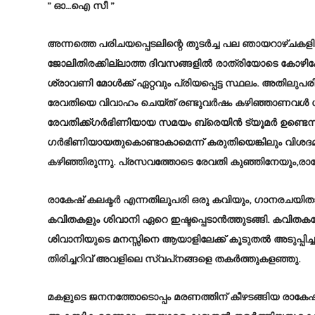
” ഓ…ഐ സീ ”
അന്നത്തെ പരിചയപ്പെടലിന്റെ തുടർച്ച പല ഞായറാഴ്ചകള
ജോലിതിരക്കില്ലാത്ത ദിവസങ്ങളിൽ രാത്രിയോടെ കോഴിക
ശ്രാവണി മോൾക്ക് ഏറ്റവും പ്രിയപ്പെട്ട സ്ഥലം. അതിലുപര
രേവതിയെ വിവാഹം ചെയ്ത് രണ്ടുവർഷം കഴിഞ്ഞാണവൾ 
രേവതിക്ക്ഗർഭിണിയായ സമയം ബ്രെയിൻ ട്യൂമർ ഉണ്ടെന്ന
ഗർഭിണിയായതുകൊണ്ടാകാമെന്ന് കരുതിയെങ്കിലും വിശദമ
കഴിഞ്ഞിരുന്നു. പ്രസവത്തോടെ രേവതി കുഞ്ഞിനേയും,രാ
രാകേഷ് കലക്ടർ എന്നതിലുപരി ഒരു കവിയും, ഗാനരചയിതാ
കവിതകളും ശിവാനി ഏറെ ഇഷ്ടപ്പെടാൻത്തുടങ്ങി. കവിത
ശിവാനിയുടെ മനസ്സിനെ ആയാളിലേക്ക് കൂടുതൽ അടുപ്പിച്
തിരിച്ചറിവ് അവളിലെ സ്വപ്‌നങ്ങളെ തകർത്തുകളഞ്ഞു.
മകളുടെ ജനനത്തോടൊപ്പം മരണത്തിന് കീഴടങ്ങിയ രാകേഷ