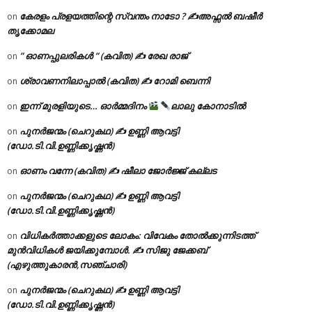
കേരളം പ്രളയത്തിന്റെ സ്വന്തം നാടോ ? ✍️അഫ്സൽ ബഷീർ
on
തൃക്കോമല
” ഓണപ്പുലരികൾ ” (കവിത) ✍ രേഖ രാജ്
on
ശ്രാവണനിലാപ്പാൽ (കവിത) ✍ റോമി ബെന്നി
on
ഇന്ന് മുരളിയുടെ… ഓർമ്മദിനം
ലാലു കോനാടിൽ
on
പുനർജന്മം (ചെറുകഥ) ✍ ഉണ്ണി ആവട്ടി
on
(ഡോ.ടി.വി.ഉണ്ണിക്കൃഷ്ണൻ)
ഓണം വന്നേ (കവിത) ✍ ഷീലാ ജോർജ്ജ് കല്ലട
on
പുനർജന്മം (ചെറുകഥ) ✍ ഉണ്ണി ആവട്ടി
on
(ഡോ.ടി.വി.ഉണ്ണിക്കൃഷ്ണൻ)
വിധികർത്താക്കളുടെ ലോകം: വിവേകം തോൽക്കുന്നിടത്ത്
on
മുൻവിധികൾ ജയിക്കുമ്പോൾ. ✍️ സിജു ജേക്കബ്
(എഴുത്തുകാരൻ,സഞ്ചാരി)
പുനർജന്മം (ചെറുകഥ) ✍ ഉണ്ണി ആവട്ടി
on
(ഡോ.ടി.വി.ഉണ്ണിക്കൃഷ്ണൻ)