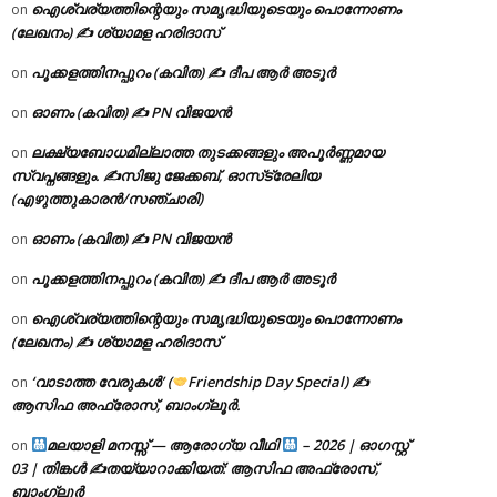
ഐശ്വര്യത്തിന്റെയും സമൃദ്ധിയുടെയും പൊന്നോണം
on
(ലേഖനം) ✍ ശ്യാമള ഹരിദാസ്
പൂക്കളത്തിനപ്പുറം (കവിത) ✍ ദീപ ആർ അടൂർ
on
ഓണം (കവിത) ✍ PN വിജയൻ
on
ലക്ഷ്യബോധമില്ലാത്ത തുടക്കങ്ങളും അപൂർണ്ണമായ
on
സ്വപ്നങ്ങളും. ✍️സിജു ജേക്കബ്, ഓസ്‌ട്രേലിയ
(എഴുത്തുകാരൻ/സഞ്ചാരി)
ഓണം (കവിത) ✍ PN വിജയൻ
on
പൂക്കളത്തിനപ്പുറം (കവിത) ✍ ദീപ ആർ അടൂർ
on
ഐശ്വര്യത്തിന്റെയും സമൃദ്ധിയുടെയും പൊന്നോണം
on
(ലേഖനം) ✍ ശ്യാമള ഹരിദാസ്
‘വാടാത്ത വേരുകൾ’ (
Friendship Day Special) ✍
on
ആസിഫ അഫ്രോസ്, ബാംഗ്ലൂർ.
മലയാളി മനസ്സ് — ആരോഗ്യ വീഥി
– 2026 | ഓഗസ്റ്റ്
on
03 | തിങ്കൾ ✍
തയ്യാറാക്കിയത്: ആസിഫ അഫ്രോസ്,
ബാംഗ്ലൂർ