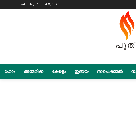
Saturday, August 8, 2026
ഹോം
അമേരിക്ക
കേരളം
ഇന്ത്യ
സ്പെഷ്യൽ
നാ