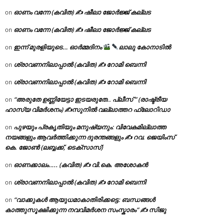
ഓണം വന്നേ (കവിത) ✍ ഷീലാ ജോർജ്ജ് കല്ലട
on
ഓണം വന്നേ (കവിത) ✍ ഷീലാ ജോർജ്ജ് കല്ലട
on
ഇന്ന് മുരളിയുടെ… ഓർമ്മദിനം
ലാലു കോനാടിൽ
on
ശ്രാവണനിലാപ്പാൽ (കവിത) ✍ റോമി ബെന്നി
on
ശ്രാവണനിലാപ്പാൽ (കവിത) ✍ റോമി ബെന്നി
on
“അരുതേ ഉണ്ണിയേട്ടാ ഇടയരുതേ.. പ്ലീസ് ” (രാഷ്ട്രീയ
on
ഹാസ്യ വിമർശനം) ✍സുനിൽ വല്ലാത്തറ ഫ്ലോറിഡാ
പുഴയും പ്രകൃതിയും മനുഷ്യനും: വിവേകമില്ലാത്ത
on
നയങ്ങളും ആവർത്തിക്കുന്ന ദുരന്തങ്ങളും ✍ റവ. ജെയിംസ്
കെ. ജോൺ (ലബ്ബക്ക്, ടെക്സാസ്)
ഓണക്കാലം….. (കവിത) ✍ വി.കെ. അശോകൻ
on
ശ്രാവണനിലാപ്പാൽ (കവിത) ✍ റോമി ബെന്നി
on
“വാക്കുകൾ ആയുധമാകാതിരിക്കട്ടെ: ബന്ധങ്ങൾ
on
കാത്തുസൂക്ഷിക്കുന്ന നവവിമർശന സംസ്കാരം” ✍️ സിജു