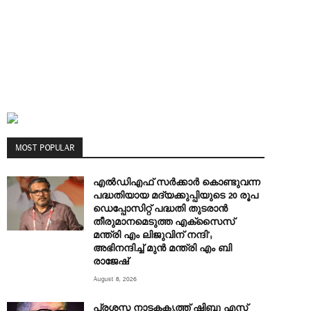
MOST POPULAR
എല്‍ഡിഎഫ് സര്‍ക്കാര്‍ കൊണ്ടുവന്ന
പദ്ധതിയായ മദ്യക്കുപ്പിയുടെ 20 രൂപ
ഡെപ്പോസിറ്റ് പദ്ധതി തുടരാൻ
തീരുമാനമെടുത്ത എക്‌സൈസ്
മന്ത്രി എം ലിജുവിന് നന്ദി’;
അഭിനന്ദിച്ച് മുൻ മന്ത്രി എം ബി
രാജേഷ്
August 8, 2026
പ്രശസ്ത നാടകകൃത്ത് ഷിബു എസ്