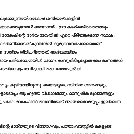
ിലുമായുണ്ടായി.രാകേഷ് ശനിയാഴ്ചകളിൽ
്കോടെത്തുമ്പോൾ ഞായറാഴ്ച ഈ കടൽത്തീരത്തെത്തും.
ി രാകേഷിന്റെ ഭാര്യ രേവതിക്ക് ഏറെ പ്രിയങ്കരമായ സ്ഥലം.
ഗർഭിണിയായത്.കൂനിന്മേൽ കുരുവെന്നപോലെയാണ്
 സത്യം തിരിച്ചറിഞ്ഞത്. ആദ്യമാദ്യം
ായ പരിശോധനയിൽ രോഗം കണ്ടുപിടിച്ചപ്പോഴേക്കും മാസങ്ങൾ
കേഷിനേയും തനിച്ചാക്കി മരണത്തെപുൽകി.
വും കൂടിയായിരുന്നു. അയാളുടെ, സിനിമാ ഗാനങ്ങളും,
കളോടൊപ്പം ആ ഹൃദയ വിശാലതയും, മാനുഷിക മൂല്യങ്ങളും
ചു.പക്ഷേ രാകേഷിന് ശിവാനിയോട് അത്തരമൊരടുപ്പം ഇല്ലെന്ന
ിന്റെ ഭാര്യയുടെ വിയോഗവും, പത്താംവയസ്സിൽ മകളുടെ