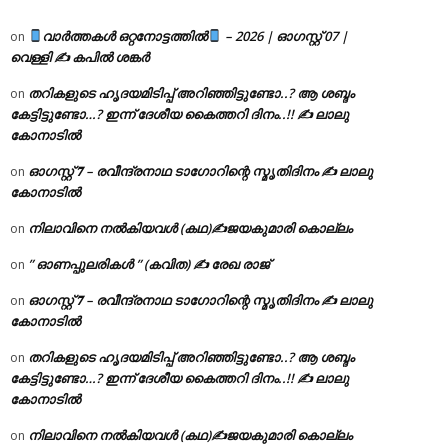
വാർത്തകൾ ഒറ്റനോട്ടത്തിൽ
– 2026 | ഓഗസ്റ്റ് 07 |
on
വെള്ളി ✍
കപിൽ ശങ്കർ
തറികളുടെ ഹൃദയമിടിപ്പ് അറിഞ്ഞിട്ടുണ്ടോ..? ആ ശബ്ദം
on
കേട്ടിട്ടുണ്ടോ…? ഇന്ന് ദേശീയ കൈത്തറി ദിനം..!! ✍ ലാലു
കോനാടിൽ
ഓഗസ്റ്റ് 𝟕 – രവീന്ദ്രനാഥ ടാഗോറിന്റെ സ്മൃതിദിനം ✍ ലാലു
on
കോനാടിൽ
നിലാവിനെ നൽകിയവൾ (കഥ)✍ജയകുമാരി കൊല്ലം
on
” ഓണപ്പുലരികൾ ” (കവിത) ✍ രേഖ രാജ്
on
ഓഗസ്റ്റ് 𝟕 – രവീന്ദ്രനാഥ ടാഗോറിന്റെ സ്മൃതിദിനം ✍ ലാലു
on
കോനാടിൽ
തറികളുടെ ഹൃദയമിടിപ്പ് അറിഞ്ഞിട്ടുണ്ടോ..? ആ ശബ്ദം
on
കേട്ടിട്ടുണ്ടോ…? ഇന്ന് ദേശീയ കൈത്തറി ദിനം..!! ✍ ലാലു
കോനാടിൽ
നിലാവിനെ നൽകിയവൾ (കഥ)✍ജയകുമാരി കൊല്ലം
on