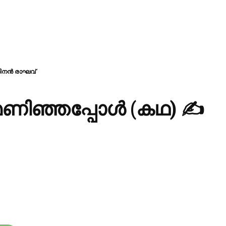
ദിനൻ രാഘവ്
മണിഞ്ഞപ്പോൾ (കഥ) ✍