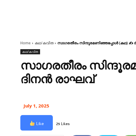
Home
കഥ/കവിത
സാഗരതീരം സിന്ദൂരമണിഞ്ഞപ്പോൾ (കഥ) ✍ 
കഥ/കവിത
സാഗരതീരം സിന്ദൂര
ദിനൻ രാഘവ്
July 1, 2025
Like
25 Likes