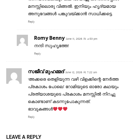
മനസ്സിലൊരു വിങ്ങൽ. ഇനിയും ഹൃദ്യമായ
അനുഭവങ്ങൾ പങ്കുവയ്ക്കാൻ സാധിക്കട്ടെ.
Reply
Romy Benny
June 11, 2026 At 4:53 pm
നന്ദി സുഹൃത്തേ!
Reply
സജീവ് മുഹമ്മദ്
June 12, 2026 At 7:22 am
‘അക്കരെ തെളിയുന്ന വഴി വിളക്കിന്റെ നേർത്ത
പ്രകാശം പോലെ’ റോമിയുടെ ഓരോ കഥയും
പ്രത്യാശയുടെ പ്രകാശം മനസ്സിൽ നിറച്ചു
കൊണ്ടാണ് കടന്നുപോകുന്നത്.
ഭാവുകങ്ങൾ
Reply
LEAVE A REPLY