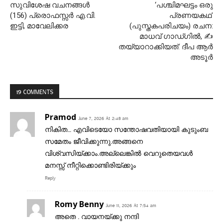
സുവിശേഷ വചനങ്ങൾ
‘പശ്ചിമഘട്ടം ഒരു
(156) പ്രൊഫസ്സർ എ.വി.
പ്രണയകഥ’
ഇട്ടി, മാവേലിക്കര
(പുസ്തകപരിചയം) രചന:
മാധവ് ഗാഡ്ഗിൽ, ✍
തയ്യാറാക്കിയത്: ദീപ ആർ
അടൂർ
19 COMMENTS
Pramod
June 7, 2026 At 2:48 am
നികിത… എവിടെയോ സന്തോഷവതിയായി കുടുംബ
സമേതം ജീവിക്കുന്നു.അങ്ങനെ
വിശ്വസിയ്ക്കാം.അല്ലെങ്കിൽ വെറുതെയവൾ
മനസ്സ് നീറ്റിക്കൊണ്ടിരിയ്ക്കും
Reply
Romy Benny
June 11, 2026 At 7:54 am
അതെ . വായനയ്ക്കു നന്ദി