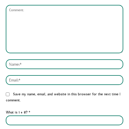
Comment:
Nam
Emai
Website:
Save my name, email, and website in this browser for the next time I
comment.
What is 1 + 8?
*