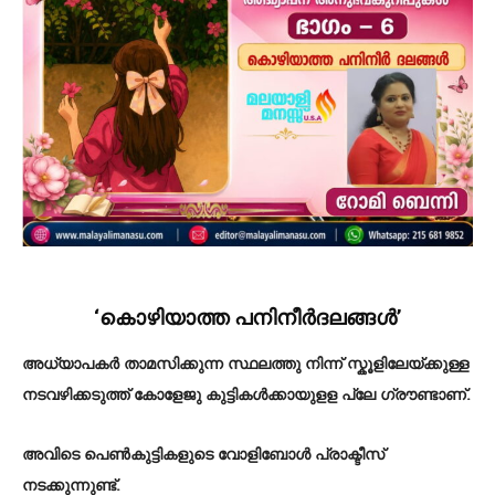
‘കൊഴിയാത്ത പനിനീർദലങ്ങൾ’
അധ്യാപകർ താമസിക്കുന്ന സ്ഥലത്തു നിന്ന് സ്കൂളിലേയ്ക്കുള്ള
നടവഴിക്കടുത്ത് കോളേജു കുട്ടികൾക്കായുളള പ്ലേ ഗ്രൗണ്ടാണ്.
അവിടെ പെൺകുട്ടികളുടെ വോളിബോൾ പ്രാക്ടീസ്
നടക്കുന്നുണ്ട്.