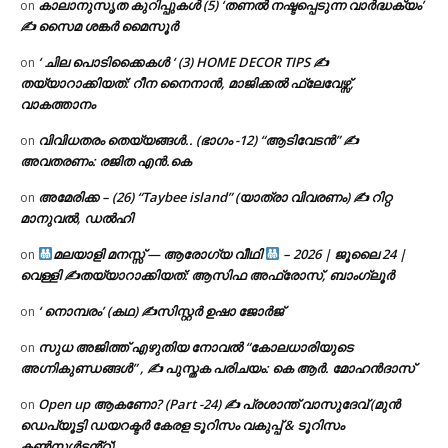
കാലാനുസൃത കുറിപ്പുകൾ (5) ‘തണൽ നഷ്ടപ്പെടുന്ന വാർദ്ധക്യം’
on
✍ സൈമ ശങ്കർ മൈസൂർ
‘ ചില പൊടിക്കൈകൾ ‘ (3) HOME DECOR TIPS ✍
on
തയ്യാറാക്കിയത്: റീന നൈനാൻ, മാജിക്കൽ ഫ്ലേവേഴ്സ്,
വാകത്താനം
വിവിധതരം തെയ്യങ്ങൾ.. (ഭാഗം -12) “ആടിവേടൻ” ✍
on
അവതരണം: രജിത എൻ.കെ
അമേരിക്ക – (26) “Taybee island” (യാത്രാ വിവരണം) ✍ റിറ്റ
on
മാനുവൽ, ഡൽഹി
മലയാളി മനസ്സ് — ആരോഗ്യ വീഥി
– 2026 | ജൂലൈ 24 |
on
വെള്ളി ✍
തയ്യാറാക്കിയത്: ആസിഫ അഫ്രോസ്, ബാംഗ്ലൂർ
‘ നൊമ്പരം’ (കഥ) ✍സിസ്റ്റർ ഉഷാ ജോർജ്
on
സുധ അജിത്ത് എഴുതിയ നോവൽ “കോലധാരിയുടെ
on
അഗ്നികുണ്ഡങ്ങള്‍” , ✍ പുസ്തക പരിചയം: കെ ആർ. മോഹൻദാസ്
Open up ആകണോ? (Part -24) ✍ പ്രശാന്ത് വാസുദേവ് (മുൻ
on
ഡെപ്യൂട്ടി ഡയറക്ടർ കേരള ടൂറിസം വകുപ്പ് & ടൂറിസം
കൺസൾട്ടൻ്റ്).