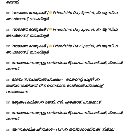
ബെന്നി
‘വാടാത്ത വേരുകൾ’ (
Friendship Day Special) ✍ ആസിഫ
on
അഫ്രോസ്, ബാംഗ്ലൂർ.
‘വാടാത്ത വേരുകൾ’ (
Friendship Day Special) ✍ ആസിഫ
on
അഫ്രോസ്, ബാംഗ്ലൂർ.
‘വാടാത്ത വേരുകൾ’ (
Friendship Day Special) ✍ ആസിഫ
on
അഫ്രോസ്, ബാംഗ്ലൂർ.
രസരാജഗന്ധമുള്ള ഓർമനിലാവ് (ഓണം സ്‌പെഷ്യൽ) ✍റോമി
on
ബെന്നി
ഓണം സ്പെഷ്യൽ പാചകം – ‘ വെറൈറ്റി പച്ചടി’ ✍
on
തയ്യാറാക്കിയത്: റീന നൈനാൻ, മാജിക്കൽ ഫ്ലേവേഴ്സ്,
വാകത്താനം
ഒരുക്കം (കവിത) ✍ രജനി. സി. എഴക്കാട്, പാലക്കാട്
on
രസരാജഗന്ധമുള്ള ഓർമനിലാവ് (ഓണം സ്‌പെഷ്യൽ) ✍റോമി
on
ബെന്നി
ആനുകാലിക ചിന്തകൾ – (13) ✍ തയ്യാറാക്കിയത്: നിർമല
on