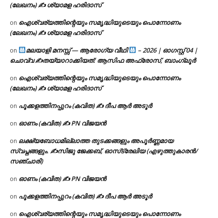
(ലേഖനം) ✍ ശ്യാമള ഹരിദാസ്
ഐശ്വര്യത്തിന്റെയും സമൃദ്ധിയുടെയും പൊന്നോണം
on
(ലേഖനം) ✍ ശ്യാമള ഹരിദാസ്
മലയാളി മനസ്സ് — ആരോഗ്യ വീഥി
– 2026 | ഓഗസ്റ്റ് 04 |
on
ചൊവ്വ ✍
തയ്യാറാക്കിയത്: ആസിഫ അഫ്രോസ്, ബാംഗ്ലൂർ
ഐശ്വര്യത്തിന്റെയും സമൃദ്ധിയുടെയും പൊന്നോണം
on
(ലേഖനം) ✍ ശ്യാമള ഹരിദാസ്
പൂക്കളത്തിനപ്പുറം (കവിത) ✍ ദീപ ആർ അടൂർ
on
ഓണം (കവിത) ✍ PN വിജയൻ
on
ലക്ഷ്യബോധമില്ലാത്ത തുടക്കങ്ങളും അപൂർണ്ണമായ
on
സ്വപ്നങ്ങളും. ✍️സിജു ജേക്കബ്, ഓസ്‌ട്രേലിയ (എഴുത്തുകാരൻ/
സഞ്ചാരി)
ഓണം (കവിത) ✍ PN വിജയൻ
on
പൂക്കളത്തിനപ്പുറം (കവിത) ✍ ദീപ ആർ അടൂർ
on
ഐശ്വര്യത്തിന്റെയും സമൃദ്ധിയുടെയും പൊന്നോണം
on