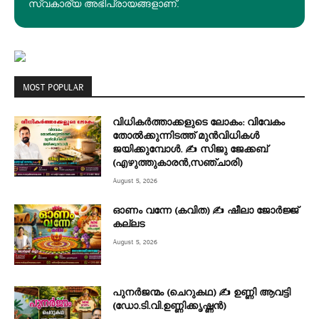
സ്വകാര്യ അഭിപ്രായങ്ങളാണ്.
MOST POPULAR
വിധികർത്താക്കളുടെ ലോകം: വിവേകം
തോൽക്കുന്നിടത്ത് മുൻവിധികൾ
ജയിക്കുമ്പോൾ. ✍️ സിജു ജേക്കബ്
(എഴുത്തുകാരൻ,സഞ്ചാരി)
August 5, 2026
ഓണം വന്നേ (കവിത) ✍ ഷീലാ ജോർജ്ജ്
കല്ലട
August 5, 2026
പുനർജന്മം (ചെറുകഥ) ✍ ഉണ്ണി ആവട്ടി
(ഡോ.ടി.വി.ഉണ്ണിക്കൃഷ്ണൻ)