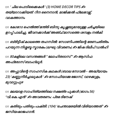
‘ ചില പൊടിക്കൈകൾ ‘ (3) HOME DECOR TIPS ✍
on
തയ്യാറാക്കിയത്: റീന നൈനാൻ, മാജിക്കൽ ഫ്ലേവേഴ്സ്,
വാകത്താനം
കോറോ ഹെൽത്ത് മന്ത്രി ബിന്ദു കൃഷ്ണയുമായുള്ള ചർച്ചയിലെ
on
ഉറപ്പ് പാലിച്ചു, ജീവനക്കാർക്ക് അഞ്ച് മാസത്തെ ശമ്പളം നൽകി
ബ്രിട്ടീഷ് കാലത്തെ തഹസിൽ: സോണിപത്തിന്റെ ഭരണചരിത്രം
on
പറയുന്ന നിശ്ശബ്ദ സ്മാരകം (ലഘു വിവരണം) ✍ ജിഷ ദിലീപ് ഡൽഹി
80കളിലെ വസന്തങ്ങൾ ” ലോഹിതദാസ് ” ✍ ആസിഫ
on
അഫ്രോസ് ബാംഗ്ലൂർ.
അപ്പുവിന്റെ സാഹസിക കഥകൾ (ബാല നോവൽ – അദ്ധ്യായം
on
23) ‘കണ്ണുനീർച്ചാലുകൾ ‘ ✍ സോഫിയാമ്മ ജോസ്, വാഴക്കുളം,
മുവാറ്റുപുഴ
മലയാള സാഹിത്യത്തിലെ നക്ഷത്ര പൂക്കൾ (ഭാഗം 56)
on
“വി.കെ.എൻ” ✍ അവതരണം: പ്രഭ ദിനേഷ്
കതിരും പതിരും പംക്തി: (104) ‘ചെന്താമരയിൽ വിരിയാത്തത് ‘ ✍
on
ജസിയഷാജഹാൻ.