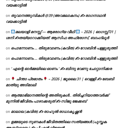
വയക്കാട്ടിൽ
തൂവാനത്തുമ്പികൾ @39 (അവലോകനം) ✍ രാഗനാഥൻ
on
വയക്കാട്ടിൽ
മലയാളി മനസ്സ് — ആരോഗ്യ വീഥി
– 2026 | ഓഗസ്റ്റ് 01 |
on
ശനി ✍
തയ്യാറാക്കിയത്: ആസിഫ അഫ്രോസ്, ബാംഗ്ലൂർ
പൊന്നോണം … തിരുവോണം (കവിത) ✍ റോബിൻ പള്ളുരുത്തി
on
പൊന്നോണം … തിരുവോണം (കവിത) ✍ റോബിൻ പള്ളുരുത്തി
on
‘ എന്റെ ഓർമ്മയിലെ ഓണം ‘ ✍ ബിന്ദു വേണു ചോറ്റാനിക്കര
on
ചിന്താ പ്രഭാതം
– 2026 | ജൂലൈ 31 | വെള്ളി ✍
ബേബി
on
മാത്യു അടിമാലി
ആത്മാഭിമാനത്തിന്റെ അതിരുകൾ.. തിരിച്ചറിയാത്തവർക്ക്
on
മുന്നിൽ ജീവിതം പാഴാക്കരുത് ✍️ സിജു ജേക്കബ്
മാലാഖ (കവിത) ✍ രാഹുൽ രാധാകൃഷ്ണൻ
on
ഉമ്മയുടെ നുണകൾ ജീവിതത്തിലെ സത്യങ്ങൾ (പുസ്തക
on
ആസ്വാദനം) ✍ പി എൻ വിജയൻ