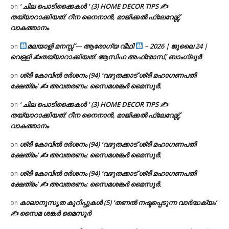
‘ ചില പൊടിക്കൈകൾ ‘ (3) HOME DECOR TIPS ✍
on
തയ്യാറാക്കിയത്: റീന നൈനാൻ, മാജിക്കൽ ഫ്ലേവേഴ്സ്,
വാകത്താനം
മലയാളി മനസ്സ് — ആരോഗ്യ വീഥി
– 2026 | ജൂലൈ 24 |
on
വെള്ളി ✍
തയ്യാറാക്കിയത്: ആസിഫ അഫ്രോസ്, ബാംഗ്ലൂർ
ശ്രീ കോവിൽ ദർശനം (94) ‘വഴുതക്കാട് ശ്രീ മഹാഗണപതി
on
ക്ഷേത്രം’ ✍ അവതരണം: സൈമശങ്കർ മൈസൂർ.
‘ ചില പൊടിക്കൈകൾ ‘ (3) HOME DECOR TIPS ✍
on
തയ്യാറാക്കിയത്: റീന നൈനാൻ, മാജിക്കൽ ഫ്ലേവേഴ്സ്,
വാകത്താനം
ശ്രീ കോവിൽ ദർശനം (94) ‘വഴുതക്കാട് ശ്രീ മഹാഗണപതി
on
ക്ഷേത്രം’ ✍ അവതരണം: സൈമശങ്കർ മൈസൂർ.
ശ്രീ കോവിൽ ദർശനം (94) ‘വഴുതക്കാട് ശ്രീ മഹാഗണപതി
on
ക്ഷേത്രം’ ✍ അവതരണം: സൈമശങ്കർ മൈസൂർ.
കാലാനുസൃത കുറിപ്പുകൾ (5) ‘തണൽ നഷ്ടപ്പെടുന്ന വാർദ്ധക്യം’
on
✍ സൈമ ശങ്കർ മൈസൂർ