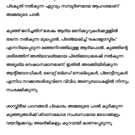
പ്രകൃതി നൽകുന്ന ഏറ്റവും സമ്പൂർണമായ ആഹാരമാണ്
അമ്മയുടെ പാൽ.
കുഞ്ഞ് ജനിച്ചതിന് ശേഷം ആദ്യ മണിക്കൂറുകൾക്കുള്ളിൽ
തന്നെ നൽകുന്ന മുലപ്പാൽ, പ്രത്യേകിച്ച് “കൊളോസ്ട്രം”
എന്നറിയപ്പെടുന്ന മഞ്ഞനിറത്തിലുള്ള ആദ്യപാൽ, കുഞ്ഞിന്റെ
ശരീരത്തിന് അത്യാവശ്യമായ പ്രതിരോധശേഷി നൽകുന്ന
അമൂല്യ ഔഷധസമാനമാണ്. ഇതിൽ അടങ്ങിയിരിക്കുന്ന
ആന്റിബോഡികൾ, വൈറ്റ് ബ്ലഡ് സെല്ലുകൾ, പ്രോട്ടീനുകൾ
എന്നിവ നവജാതശിശുവിനെ വിവിധ അണുബാധകളിൽ നിന്നും
സംരക്ഷിക്കുന്നു.
ശാസ്ത്രീയ പഠനങ്ങൾ പ്രകാരം അമ്മയുടെ പാൽ കുടിക്കുന്ന
കുഞ്ഞുങ്ങൾക്ക് ശ്വാസകോശ സംബന്ധമായ രോഗങ്ങളും
വയറിളക്കവും അലർജികളും കുറവായി കാണപ്പെടുന്നു.