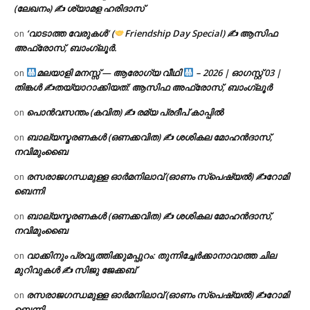
(ലേഖനം) ✍ ശ്യാമള ഹരിദാസ്
‘വാടാത്ത വേരുകൾ’ (
Friendship Day Special) ✍ ആസിഫ
on
അഫ്രോസ്, ബാംഗ്ലൂർ.
മലയാളി മനസ്സ് — ആരോഗ്യ വീഥി
– 2026 | ഓഗസ്റ്റ് 03 |
on
തിങ്കൾ ✍
തയ്യാറാക്കിയത്: ആസിഫ അഫ്രോസ്, ബാംഗ്ലൂർ
പൊൻവസന്തം (കവിത) ✍ രമ്യ പ്രദീപ് കാപ്പിൽ
on
ബാല്യസ്മരണകൾ (ഒണക്കവിത) ✍ ശശികല മോഹൻദാസ്,
on
നവിമുംബൈ
രസരാജഗന്ധമുള്ള ഓർമനിലാവ് (ഓണം സ്‌പെഷ്യൽ) ✍റോമി
on
ബെന്നി
ബാല്യസ്മരണകൾ (ഒണക്കവിത) ✍ ശശികല മോഹൻദാസ്,
on
നവിമുംബൈ
വാക്കിനും പ്രവൃത്തിക്കുമപ്പുറം: തുന്നിച്ചേർക്കാനാവാത്ത ചില
on
മുറിവുകൾ ✍️ സിജു ജേക്കബ്
രസരാജഗന്ധമുള്ള ഓർമനിലാവ് (ഓണം സ്‌പെഷ്യൽ) ✍റോമി
on
ബെന്നി