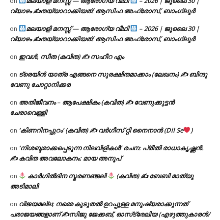
മലയാളി മനസ്സ് — ആരോഗ്യ വീഥി
– 2026 | ജൂലൈ 30 |
on
വ്യാഴം ✍
തയ്യാറാക്കിയത്: ആസിഫ അഫ്രോസ്, ബാംഗ്ലൂർ
മലയാളി മനസ്സ് — ആരോഗ്യ വീഥി
– 2026 | ജൂലൈ 30 |
on
വ്യാഴം ✍
തയ്യാറാക്കിയത്: ആസിഫ അഫ്രോസ്, ബാംഗ്ലൂർ
ഇവൾ, സീത (കവിത) ✍ സഹീറ എം
on
ട്രെയിൻ യാത്ര എങ്ങനെ സുരക്ഷിതമാക്കാം (ലേഖനം) ✍ ബിന്ദു
on
വേണു ചോറ്റാനിക്കര
അതിജീവനം – ആപേക്ഷികം (കവിത) ✍ വേണുക്കുട്ടൻ
on
ചേരാവെള്ളി
‘കിണറിനപ്പുറം’ (കവിത) ✍ വർഗീസ് റ്റി നൈനാൻ (Dil Se
)
on
‘നിശബ്ദമാക്കപ്പെടുന്ന നിലവിളികൾ’ രചന: പ്രീതി രാധാകൃഷ്ണൻ.
on
✍ കവിത അവലോകനം: മായ അനൂപ്
കാർഗിൽദിന സ്മരണഞ്ജലി
(കവിത) ✍ ബേബി മാത്യു
on
അടിമാലി
വിജയമല്ല; നമ്മെ കൂടുതൽ ഉറപ്പുള്ള മനുഷ്യരാക്കുന്നത്
on
പരാജയങ്ങളാണ് ✍️സിജു ജേക്കബ്, ഓസ്‌ട്രേലിയ (എഴുത്തുകാരൻ/