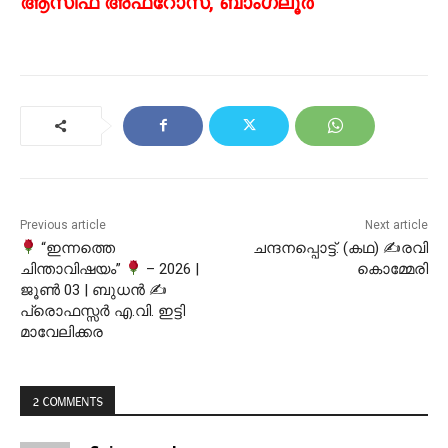
ആസിഫ അഫ്റോസ്, ബാംഗ്ലൂർ
Previous article
Next article
“ഇന്നത്തെ
ചന്ദനപ്പൊട്ട്. (കഥ) ✍രവി
ചിന്താവിഷയം”
– 2026 |
കൊമ്മേരി
ജൂൺ 03 | ബുധൻ ✍
പ്രൊഫസ്സർ എ.വി. ഇട്ടി
മാവേലിക്കര
2 COMMENTS