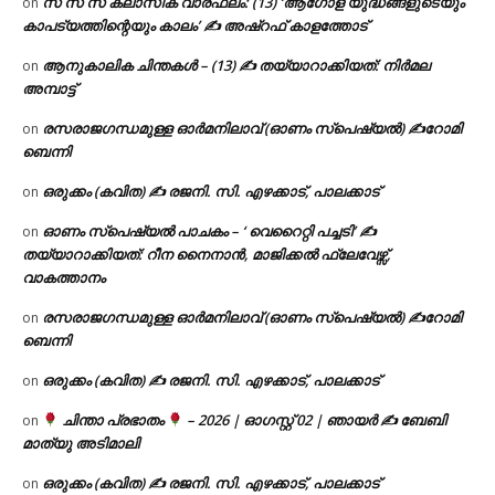
സ സ സ ക്ലാസിക് വാരഫലം: (13) ‘ആഗോള യുദ്ധങ്ങളുടെയും
on
കാപട്യത്തിന്റെയും കാലം’ ✍ അഷ്റഫ് കാളത്തോട്
ആനുകാലിക ചിന്തകൾ – (13) ✍ തയ്യാറാക്കിയത്: നിർമല
on
അമ്പാട്ട്
രസരാജഗന്ധമുള്ള ഓർമനിലാവ് (ഓണം സ്‌പെഷ്യൽ) ✍റോമി
on
ബെന്നി
ഒരുക്കം (കവിത) ✍ രജനി. സി. എഴക്കാട്, പാലക്കാട്
on
ഓണം സ്പെഷ്യൽ പാചകം – ‘ വെറൈറ്റി പച്ചടി’ ✍
on
തയ്യാറാക്കിയത്: റീന നൈനാൻ, മാജിക്കൽ ഫ്ലേവേഴ്സ്,
വാകത്താനം
രസരാജഗന്ധമുള്ള ഓർമനിലാവ് (ഓണം സ്‌പെഷ്യൽ) ✍റോമി
on
ബെന്നി
ഒരുക്കം (കവിത) ✍ രജനി. സി. എഴക്കാട്, പാലക്കാട്
on
ചിന്താ പ്രഭാതം
– 2026 | ഓഗസ്റ്റ് 02 | ഞായർ ✍
ബേബി
on
മാത്യു അടിമാലി
ഒരുക്കം (കവിത) ✍ രജനി. സി. എഴക്കാട്, പാലക്കാട്
on