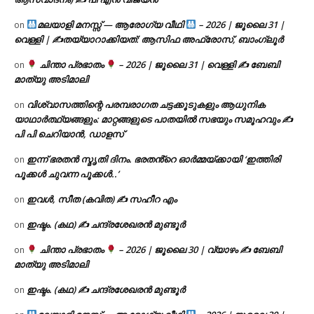
മലയാളി മനസ്സ് — ആരോഗ്യ വീഥി
– 2026 | ജൂലൈ 31 |
on
വെള്ളി | ✍
തയ്യാറാക്കിയത്: ആസിഫ അഫ്രോസ്, ബാംഗ്ലൂർ
ചിന്താ പ്രഭാതം
– 2026 | ജൂലൈ 31 | വെള്ളി ✍
ബേബി
on
മാത്യു അടിമാലി
വിശ്വാസത്തിന്റെ പരമ്പരാഗത ചട്ടക്കൂടുകളും ആധുനിക
on
യാഥാർത്ഥ്യങ്ങളും: മാറ്റങ്ങളുടെ പാതയിൽ സഭയും സമൂഹവും ✍
പി പി ചെറിയാൻ, ഡാളസ്
ഇന്ന് ഭരതൻ സ്മൃതി ദിനം. ഭരതൻ്റെ ഓർമ്മയ്ക്കായി ‘ഇത്തിരി
on
പൂക്കൾ ചുവന്ന പൂക്കൾ..’
ഇവൾ, സീത (കവിത) ✍ സഹീറ എം
on
ഇഷ്ടം. (കഥ) ✍ ചന്ദ്രശേഖരൻ മുണ്ടൂർ
on
ചിന്താ പ്രഭാതം
– 2026 | ജൂലൈ 30 | വ്യാഴം ✍
ബേബി
on
മാത്യു അടിമാലി
ഇഷ്ടം. (കഥ) ✍ ചന്ദ്രശേഖരൻ മുണ്ടൂർ
on