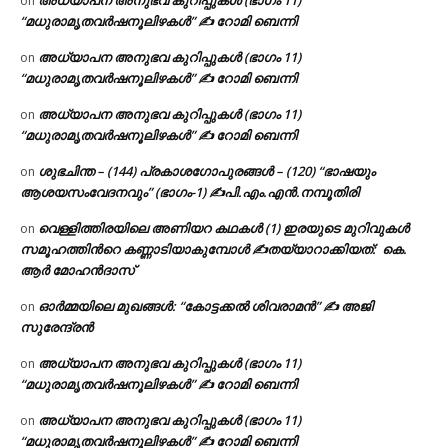
on
“മധുരാമൃതവർഷനൂലിഴകൾ” ✍ റോമി ബെന്നി
അധ്യാപന അനുഭവ കുറിപ്പുകൾ (ഭാഗം 11)
on
“മധുരാമൃതവർഷനൂലിഴകൾ” ✍ റോമി ബെന്നി
അധ്യാപന അനുഭവ കുറിപ്പുകൾ (ഭാഗം 11)
on
“മധുരാമൃതവർഷനൂലിഴകൾ” ✍ റോമി ബെന്നി
ശുഭചിന്ത – (144) പ്രകാശഗോപുരങ്ങൾ – (120) “ഭാഷയും
on
ആശയസംവേദനവും” (ഭാഗം-1) ✍പി.എം.എൻ.നമ്പൂതിരി
വെള്ളിത്തിരയിലെ അണിയറ കഥകൾ (1) ഇരയുടെ മുറിവുകൾ
on
സമൂഹത്തിന്‍റെ കണ്ണാടിയാകുമ്പോൾ ✍തയ്യാറാക്കിയത്: കെ.
ആര്‍ മോഹന്‍ദാസ്
ഓർമ്മയിലെ മുഖങ്ങൾ: “കോട്ടക്കൽ ശിവരാമൻ” ✍ അജി
on
സുരേന്ദ്രൻ
അധ്യാപന അനുഭവ കുറിപ്പുകൾ (ഭാഗം 11)
on
“മധുരാമൃതവർഷനൂലിഴകൾ” ✍ റോമി ബെന്നി
അധ്യാപന അനുഭവ കുറിപ്പുകൾ (ഭാഗം 11)
on
“മധുരാമൃതവർഷനൂലിഴകൾ” ✍ റോമി ബെന്നി