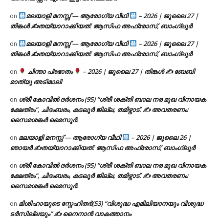
മലയാളി മനസ്സ് — ആരോഗ്യ വീഥി
– 2026 | ജൂലൈ 27 |
on
തിങ്കൾ ✍
തയ്യാറാക്കിയത്: ആസിഫ അഫ്രോസ്, ബാംഗ്ലൂർ
മലയാളി മനസ്സ് — ആരോഗ്യ വീഥി
– 2026 | ജൂലൈ 27 |
on
തിങ്കൾ ✍
തയ്യാറാക്കിയത്: ആസിഫ അഫ്രോസ്, ബാംഗ്ലൂർ
ചിന്താ പ്രഭാതം
– 2026 | ജൂലൈ 27 | തിങ്കൾ ✍
ബേബി
on
മാത്യു അടിമാലി
ശ്രീ കോവിൽ ദർശനം (95) “ശ്രീ ശക്തി ബാല നര മുഖ വിനായക
on
ക്ഷേത്രം”, ചിദംബരം, കടലൂർ ജില്ല, തമിഴ്നാട്. ✍ അവതരണം:
സൈമശങ്കർ മൈസൂർ.
മലയാളി മനസ്സ് — ആരോഗ്യ വീഥി
– 2026 | ജൂലൈ 26 |
on
ഞായർ ✍
തയ്യാറാക്കിയത്: ആസിഫ അഫ്രോസ്, ബാംഗ്ലൂർ
ശ്രീ കോവിൽ ദർശനം (95) “ശ്രീ ശക്തി ബാല നര മുഖ വിനായക
on
ക്ഷേത്രം”, ചിദംബരം, കടലൂർ ജില്ല, തമിഴ്നാട്. ✍ അവതരണം:
സൈമശങ്കർ മൈസൂർ.
മിശിഹായുടെ സ്നേഹിതർ(53) “വിശുദ്ധ എമിലിയാനയും വിശുദ്ധ
on
ടര്‍സില്ലയും” ✍ നൈനാൻ വാകത്താനം