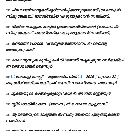
ചില മടങ്ങിവരവുകൾ മുറിവേൽപ്പിക്കാനുള്ളതാണ്! (ലേഖനം) ✍️
on
സിജു ജേക്കബ്, ഓസ്‌ട്രേലിയ (എഴുത്തുകാരൻ/സഞ്ചാരി)
വിമർശനങ്ങളുടെ കാറ്റിൽ ഉലയാത്ത ജീവിതങ്ങൾ (ലേഖനം) ✍️
on
സിജു ജേക്കബ്, ഓസ്‌ട്രേലിയ (എഴുത്തുകാരൻ/സഞ്ചാരി)
കൺമണി പോലെ.. (ക്രിസ്തീയ ഭക്തിഗാനം) ✍ ബൈജു
on
തെക്കുംപുറത്ത്
കാലാനുസൃത കുറിപ്പുകൾ (5) ‘തണൽ നഷ്ടപ്പെടുന്ന വാർദ്ധക്യം’
on
✍ സൈമ ശങ്കർ മൈസൂർ
മലയാളി മനസ്സ് — ആരോഗ്യ വീഥി
– 2026 | ജൂലൈ 22 |
on
ബുധൻ ✍
തയ്യാറാക്കിയത്: ആസിഫ അഫ്രോസ്, ബാംഗ്ലൂർ
മുക്തിയുടെ കാൽപ്പെരുമാറ്റം (കഥ) ✍ അനിൽ മണ്ണത്തൂർ
on
സ്ത്രീ ശാക്തീകരണം. (ലേഖനം) ✍ ഹേമലത കൃഷ്ണദാസ്
on
ആർദ്രതയുടെ രാഷ്ട്രീയം ✍️ സിജു ജേക്കബ്, എഴുത്തുകാരൻ
on
സഞ്ചാരി
അധ്യാപന അനുഭവ കുറിപ്പുകൾ (ഭാഗം 11)