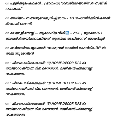
പള്ളിക്കൂടം കഥകൾ… ( ഭാഗം 69) ‘ശബരിമല യാത്ര’ ✍ സജി ടി.
on
പാലക്കാട്
അധ്യാപന അനുഭവക്കുറിപ്പ് (ഭാഗം – 12) ‘പൊന്നീർക്കിൽ കമ്മൽ’
on
✍ റോമി ബെന്നി.
മലയാളി മനസ്സ് — ആരോഗ്യ വീഥി
– 2026 | ജൂലൈ 26 |
on
ഞായർ ✍
തയ്യാറാക്കിയത്: ആസിഫ അഫ്രോസ്, ബാംഗ്ലൂർ
ഓർമ്മയിലെ മുഖങ്ങൾ: ‘സാമുവൽ ടെയ്ലർ കോൾറിഡ്ജ് ‘ ✍
on
അജി സുരേന്ദ്രൻ
‘ ചില പൊടിക്കൈകൾ ‘ (3) HOME DECOR TIPS ✍
on
തയ്യാറാക്കിയത്: റീന നൈനാൻ, മാജിക്കൽ ഫ്ലേവേഴ്സ്,
വാകത്താനം
‘ ചില പൊടിക്കൈകൾ ‘ (3) HOME DECOR TIPS ✍
on
തയ്യാറാക്കിയത്: റീന നൈനാൻ, മാജിക്കൽ ഫ്ലേവേഴ്സ്,
വാകത്താനം
‘ ചില പൊടിക്കൈകൾ ‘ (3) HOME DECOR TIPS ✍
on
തയ്യാറാക്കിയത്: റീന നൈനാൻ, മാജിക്കൽ ഫ്ലേവേഴ്സ്,
വാകത്താനം