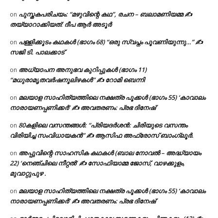
പുസ്തകപരിചയം: “മഴുവിന്റെ കഥ”, രചന – ബലാമണിയമ്മ ✍
on
തയ്യാറാക്കിയത്: ദീപ ആർ അടൂർ
പള്ളിക്കൂടം കഥകൾ (ഭാഗം 68) “ഒരു സ്വപ്നം പൂവണിയുന്നു…” ✍
on
സജി ടി. പാലക്കാട്
അധ്യാപന അനുഭവ കുറിപ്പുകൾ (ഭാഗം 11)
on
“മധുരാമൃതവർഷനൂലിഴകൾ” ✍ റോമി ബെന്നി
മലയാള സാഹിത്യത്തിലെ നക്ഷത്ര പൂക്കൾ (ഭാഗം 55) ‘കാവാലം
on
നാരായണപ്പണിക്കർ’ ✍ അവതരണം: പ്രഭ ദിനേഷ്
80കളിലെ വസന്തങ്ങൾ: “പ്രിയദർശൻ: ചിരിയുടെ വസന്തം
on
വിരിയിച്ച സംവിധായകൻ” ✍ ആസിഫ അഫ്രോസ് ബാംഗ്ലൂർ.
അപ്പുവിന്റെ സാഹസിക കഥകൾ (ബാല നോവൽ – അദ്ധ്യായം
on
22) ‘നെഞ്ചിലെ നീറ്റൽ’ ✍ സോഫിയാമ്മ ജോസ്, വാഴക്കുളം,
മുവാറ്റുപുഴ .
മലയാള സാഹിത്യത്തിലെ നക്ഷത്ര പൂക്കൾ (ഭാഗം 55) ‘കാവാലം
on
നാരായണപ്പണിക്കർ’ ✍ അവതരണം: പ്രഭ ദിനേഷ്