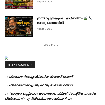
August 5, 2026
ഇന്ന് മുരളിയുടെ… ഓർമ്മദിനം
ലാലു കോനാടിൽ
August 5, 2026
Load more
RECENT COMMENTS
ശ്രാവണനിലാപ്പാൽ (കവിത) ✍ റോമി ബെന്നി
on
ശ്രാവണനിലാപ്പാൽ (കവിത) ✍ റോമി ബെന്നി
on
“അരുതേ ഉണ്ണിയേട്ടാ ഇടയരുതേ.. പ്ലീസ് ” (രാഷ്ട്രീയ ഹാസ്യ
on
വിമർശനം) ✍സുനിൽ വല്ലാത്തറ ഫ്ലോറിഡാ