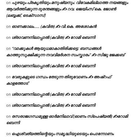
പുഴയും പ്രകൃതിയും മനുഷ്യനും: വിവേകമില്ലാത്ത നയങ്ങളും
on
ആവർത്തിക്കുന്ന ദുരന്തങ്ങളും ✍ റവ. ജെയിംസ് കെ. ജോൺ
(ലബ്ബക്ക്, ടെക്സാസ്)
ഓണക്കാലം….. (കവിത) ✍ വി.കെ. അശോകൻ
on
ശ്രാവണനിലാപ്പാൽ (കവിത) ✍ റോമി ബെന്നി
on
“വാക്കുകൾ ആയുധമാകാതിരിക്കട്ടെ: ബന്ധങ്ങൾ
on
കാത്തുസൂക്ഷിക്കുന്ന നവവിമർശന സംസ്കാരം” ✍️ സിജു ജേക്കബ്
ശ്രാവണനിലാപ്പാൽ (കവിത) ✍ റോമി ബെന്നി
on
വേരുകളുടെ ഗന്ധം തേടുന്ന തിരുവോണം ✍ അഷ്റഫ്
on
കാളത്തോട്
ശ്രാവണനിലാപ്പാൽ (കവിത) ✍ റോമി ബെന്നി
on
ശ്രാവണനിലാപ്പാൽ (കവിത) ✍ റോമി ബെന്നി
on
രസരാജഗന്ധമുള്ള ഓർമനിലാവ് (ഓണം സ്‌പെഷ്യൽ) ✍റോമി
on
ബെന്നി
ഐശ്വര്യത്തിന്റെയും സമൃദ്ധിയുടെയും പൊന്നോണം
on