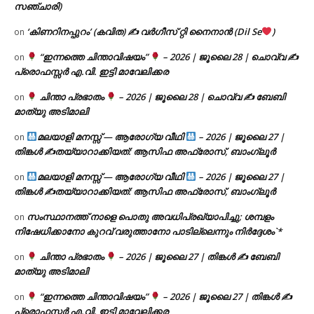
സഞ്ചാരി)
‘കിണറിനപ്പുറം’ (കവിത) ✍ വർഗീസ് റ്റി നൈനാൻ (Dil Se
)
on
“ഇന്നത്തെ ചിന്താവിഷയം”
– 2026 | ജൂലൈ 28 | ചൊവ്വ ✍
on
പ്രൊഫസ്സർ എ.വി. ഇട്ടി മാവേലിക്കര
ചിന്താ പ്രഭാതം
– 2026 | ജൂലൈ 28 | ചൊവ്വ ✍
ബേബി
on
മാത്യു അടിമാലി
മലയാളി മനസ്സ് — ആരോഗ്യ വീഥി
– 2026 | ജൂലൈ 27 |
on
തിങ്കൾ ✍
തയ്യാറാക്കിയത്: ആസിഫ അഫ്രോസ്, ബാംഗ്ലൂർ
മലയാളി മനസ്സ് — ആരോഗ്യ വീഥി
– 2026 | ജൂലൈ 27 |
on
തിങ്കൾ ✍
തയ്യാറാക്കിയത്: ആസിഫ അഫ്രോസ്, ബാംഗ്ലൂർ
സംസ്ഥാനത്ത് നാളെ പൊതു അവധിപ്രഖ്യാപിച്ചു; ശമ്പളം
on
നിഷേധിക്കാനോ കുറവ് വരുത്താനോ പാടില്ലെന്നും നിർദ്ദേശം`*
ചിന്താ പ്രഭാതം
– 2026 | ജൂലൈ 27 | തിങ്കൾ ✍
ബേബി
on
മാത്യു അടിമാലി
“ഇന്നത്തെ ചിന്താവിഷയം”
– 2026 | ജൂലൈ 27 | തിങ്കൾ ✍
on
പ്രൊഫസ്സർ എ.വി. ഇട്ടി മാവേലിക്കര