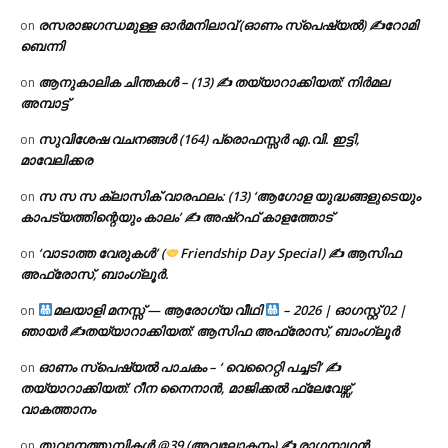
രസരാജഗന്ധമുള്ള ഓർമനിലാവ് (ഓണം സ്‌പെഷ്യൽ) ✍റോമി
on
ബെന്നി
ആനുകാലിക ചിന്തകൾ – (13) ✍ തയ്യാറാക്കിയത്: നിർമല
on
അമ്പാട്ട്
സുവിശേഷ വചനങ്ങൾ (164) പ്രൊഫസ്സർ എ.വി. ഇട്ടി,
on
മാവേലിക്കര
സ സ സ ക്ലാസിക് വാരഫലം: (13) ‘ആഗോള യുദ്ധങ്ങളുടെയും
on
കാപട്യത്തിന്റെയും കാലം’ ✍ അഷ്റഫ് കാളത്തോട്
‘വാടാത്ത വേരുകൾ’ (
Friendship Day Special) ✍ ആസിഫ
on
അഫ്രോസ്, ബാംഗ്ലൂർ.
മലയാളി മനസ്സ് — ആരോഗ്യ വീഥി
– 2026 | ഓഗസ്റ്റ് 02 |
on
ഞായർ ✍
തയ്യാറാക്കിയത്: ആസിഫ അഫ്രോസ്, ബാംഗ്ലൂർ
ഓണം സ്പെഷ്യൽ പാചകം – ‘ വെറൈറ്റി പച്ചടി’ ✍
on
തയ്യാറാക്കിയത്: റീന നൈനാൻ, മാജിക്കൽ ഫ്ലേവേഴ്സ്,
വാകത്താനം
തൂവാനത്തുമ്പികൾ @39 (അവലോകനം) ✍ രാഗനാഥൻ
on