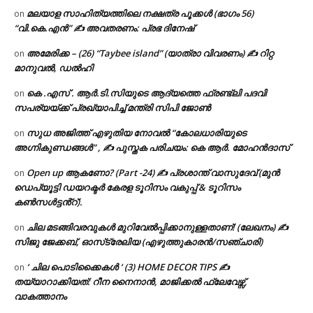
മലയാള സാഹിത്യത്തിലെ നക്ഷത്ര പൂക്കൾ (ഭാഗം 56)
on
“വി.കെ.എൻ” ✍ അവതരണം: പ്രഭ ദിനേഷ്
അമേരിക്ക – (26) “Taybee island” (യാത്രാ വിവരണം) ✍ റിറ്റ
on
മാനുവൽ, ഡൽഹി
കെ .എസ് . ആർ.ടി.സിയുടെ ആദ്യത്തെ ഫ്രണ്ട്ലി പദവി
on
സപര്യയ്ക്ക് പ്രഖ്യാപിച്ച് മന്ത്രി സിപി ജോൺ
സുധ അജിത്ത് എഴുതിയ നോവൽ “കോലധാരിയുടെ
on
അഗ്നികുണ്ഡങ്ങള്‍” , ✍ പുസ്തക പരിചയം: കെ ആർ. മോഹൻദാസ്
Open up ആകണോ? (Part -24) ✍ പ്രശാന്ത് വാസുദേവ് (മുൻ
on
ഡെപ്യൂട്ടി ഡയറക്ടർ കേരള ടൂറിസം വകുപ്പ് & ടൂറിസം
കൺസൾട്ടൻ്റ്).
ചില മടങ്ങിവരവുകൾ മുറിവേൽപ്പിക്കാനുള്ളതാണ്! (ലേഖനം) ✍️
on
സിജു ജേക്കബ്, ഓസ്‌ട്രേലിയ (എഴുത്തുകാരൻ/സഞ്ചാരി)
‘ ചില പൊടിക്കൈകൾ ‘ (3) HOME DECOR TIPS ✍
on
തയ്യാറാക്കിയത്: റീന നൈനാൻ, മാജിക്കൽ ഫ്ലേവേഴ്സ്,
വാകത്താനം