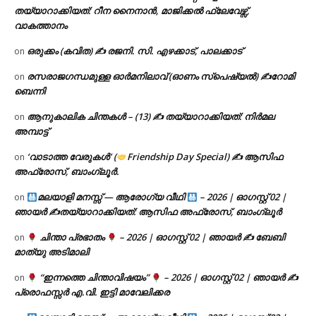
തയ്യാറാക്കിയത്: റീന നൈനാൻ, മാജിക്കൽ ഫ്ലേവേഴ്സ്,
വാകത്താനം
ഒരുക്കം (കവിത) ✍ രജനി. സി. എഴക്കാട്, പാലക്കാട്
on
രസരാജഗന്ധമുള്ള ഓർമനിലാവ് (ഓണം സ്‌പെഷ്യൽ) ✍റോമി
on
ബെന്നി
ആനുകാലിക ചിന്തകൾ – (13) ✍ തയ്യാറാക്കിയത്: നിർമല
on
അമ്പാട്ട്
‘വാടാത്ത വേരുകൾ’ (
Friendship Day Special) ✍ ആസിഫ
on
അഫ്രോസ്, ബാംഗ്ലൂർ.
മലയാളി മനസ്സ് — ആരോഗ്യ വീഥി
– 2026 | ഓഗസ്റ്റ് 02 |
on
ഞായർ ✍
തയ്യാറാക്കിയത്: ആസിഫ അഫ്രോസ്, ബാംഗ്ലൂർ
ചിന്താ പ്രഭാതം
– 2026 | ഓഗസ്റ്റ് 02 | ഞായർ ✍
ബേബി
on
മാത്യു അടിമാലി
“ഇന്നത്തെ ചിന്താവിഷയം”
– 2026 | ഓഗസ്റ്റ് 02 | ഞായർ ✍
on
പ്രൊഫസ്സർ എ.വി. ഇട്ടി മാവേലിക്കര