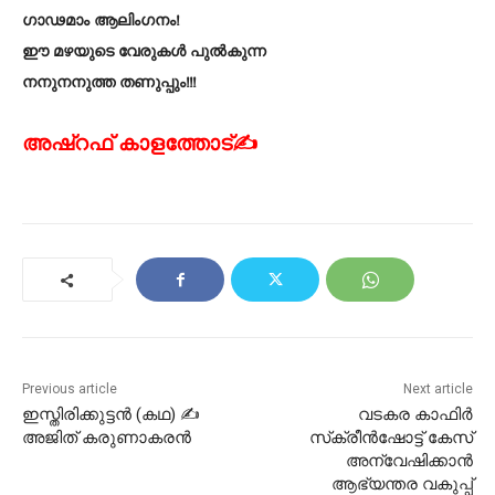
ഗാഢമാം ആലിംഗനം!
ഈ മഴയുടെ വേരുകൾ പുൽകുന്ന
നനുനനുത്ത തണുപ്പും!!!
അഷ്റഫ് കാളത്തോട്✍
Previous article
Next article
ഇസ്തിരിക്കുട്ടൻ (കഥ) ✍
വടകര കാഫിര്‍
അജിത് കരുണാകരൻ
സ്‌ക്രീന്‍ഷോട്ട് കേസ്
അന്വേഷിക്കാൻ
ആഭ്യന്തര വകുപ്പ്