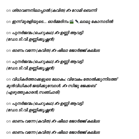
ശ്രാവണനിലാപ്പാൽ (കവിത) ✍ റോമി ബെന്നി
on
ഇന്ന് മുരളിയുടെ… ഓർമ്മദിനം
ലാലു കോനാടിൽ
on
പുനർജന്മം (ചെറുകഥ) ✍ ഉണ്ണി ആവട്ടി
on
(ഡോ.ടി.വി.ഉണ്ണിക്കൃഷ്ണൻ)
ഓണം വന്നേ (കവിത) ✍ ഷീലാ ജോർജ്ജ് കല്ലട
on
പുനർജന്മം (ചെറുകഥ) ✍ ഉണ്ണി ആവട്ടി
on
(ഡോ.ടി.വി.ഉണ്ണിക്കൃഷ്ണൻ)
വിധികർത്താക്കളുടെ ലോകം: വിവേകം തോൽക്കുന്നിടത്ത്
on
മുൻവിധികൾ ജയിക്കുമ്പോൾ. ✍️ സിജു ജേക്കബ്
(എഴുത്തുകാരൻ,സഞ്ചാരി)
പുനർജന്മം (ചെറുകഥ) ✍ ഉണ്ണി ആവട്ടി
on
(ഡോ.ടി.വി.ഉണ്ണിക്കൃഷ്ണൻ)
ഓണം വന്നേ (കവിത) ✍ ഷീലാ ജോർജ്ജ് കല്ലട
on
ഓണം വന്നേ (കവിത) ✍ ഷീലാ ജോർജ്ജ് കല്ലട
on