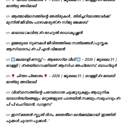
മാത്യു അടിമാലി
ആത്മാഭിമാനത്തിന്റെ അതിരുകൾ.. തിരിച്ചറിയാത്തവർക്ക്
on
മുന്നിൽ ജീവിതം പാഴാക്കരുത് ✍️ സിജു ജേക്കബ്
മാലാഖ (കവിത) ✍ രാഹുൽ രാധാകൃഷ്ണൻ
on
ഉമ്മയുടെ നുണകൾ ജീവിതത്തിലെ സത്യങ്ങൾ (പുസ്തക
on
ആസ്വാദനം) ✍ പി എൻ വിജയൻ
മലയാളി മനസ്സ് — ആരോഗ്യ വീഥി
– 2026 | ജൂലൈ 31 |
on
വെള്ളി | ✍
തയ്യാറാക്കിയത്: ആസിഫ അഫ്രോസ്, ബാംഗ്ലൂർ
ചിന്താ പ്രഭാതം
– 2026 | ജൂലൈ 31 | വെള്ളി ✍
ബേബി
on
മാത്യു അടിമാലി
വിശ്വാസത്തിന്റെ പരമ്പരാഗത ചട്ടക്കൂടുകളും ആധുനിക
on
യാഥാർത്ഥ്യങ്ങളും: മാറ്റങ്ങളുടെ പാതയിൽ സഭയും സമൂഹവും ✍
പി പി ചെറിയാൻ, ഡാളസ്
ഇന്ന് ഭരതൻ സ്മൃതി ദിനം. ഭരതൻ്റെ ഓർമ്മയ്ക്കായി ‘ഇത്തിരി
on
പൂക്കൾ ചുവന്ന പൂക്കൾ..’