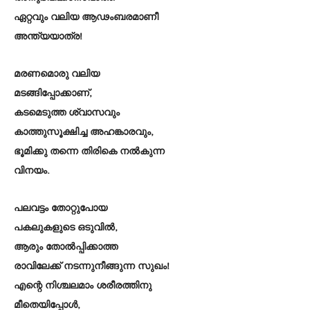
ഏറ്റവും വലിയ ആഢംബരമാണീ
അന്ത്യയാത്ര!
മരണമൊരു വലിയ
മടങ്ങിപ്പോക്കാണ്,
കടമെടുത്ത ശ്വാസവും
കാത്തുസൂക്ഷിച്ച അഹങ്കാരവും,
ഭൂമിക്കു തന്നെ തിരികെ നൽകുന്ന
വിനയം.
പലവട്ടം തോറ്റുപോയ
പകലുകളുടെ ഒടുവിൽ,
ആരും തോൽപ്പിക്കാത്ത
രാവിലേക്ക് നടന്നുനീങ്ങുന്ന സുഖം!
എന്റെ നിശ്ചലമാം ശരീരത്തിനു
മീതെയിപ്പോൾ,