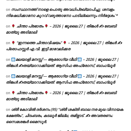
സംസ്ഥാനത്ത് നാളെ പൊതു അവധിപ്രഖ്യാപിച്ചു; ശമ്പളം
on
നിഷേധിക്കാനോ കുറവ് വരുത്താനോ പാടില്ലെന്നും നിർദ്ദേശം`*
ചിന്താ പ്രഭാതം
– 2026 | ജൂലൈ 27 | തിങ്കൾ ✍
ബേബി
on
മാത്യു അടിമാലി
“ഇന്നത്തെ ചിന്താവിഷയം”
– 2026 | ജൂലൈ 27 | തിങ്കൾ ✍
on
പ്രൊഫസ്സർ എ.വി. ഇട്ടി മാവേലിക്കര
മലയാളി മനസ്സ് — ആരോഗ്യ വീഥി
– 2026 | ജൂലൈ 27 |
on
തിങ്കൾ ✍
തയ്യാറാക്കിയത്: ആസിഫ അഫ്രോസ്, ബാംഗ്ലൂർ
മലയാളി മനസ്സ് — ആരോഗ്യ വീഥി
– 2026 | ജൂലൈ 27 |
on
തിങ്കൾ ✍
തയ്യാറാക്കിയത്: ആസിഫ അഫ്രോസ്, ബാംഗ്ലൂർ
ചിന്താ പ്രഭാതം
– 2026 | ജൂലൈ 27 | തിങ്കൾ ✍
ബേബി
on
മാത്യു അടിമാലി
ശ്രീ കോവിൽ ദർശനം (95) “ശ്രീ ശക്തി ബാല നര മുഖ വിനായക
on
ക്ഷേത്രം”, ചിദംബരം, കടലൂർ ജില്ല, തമിഴ്നാട്. ✍ അവതരണം:
സൈമശങ്കർ മൈസൂർ.