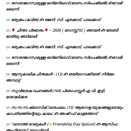
രസരാജഗന്ധമുള്ള ഓർമനിലാവ് (ഓണം സ്‌പെഷ്യൽ) ✍റോമി
on
ബെന്നി
ഒരുക്കം (കവിത) ✍ രജനി. സി. എഴക്കാട്, പാലക്കാട്
on
ചിന്താ പ്രഭാതം
– 2026 | ഓഗസ്റ്റ് 02 | ഞായർ ✍
ബേബി
on
മാത്യു അടിമാലി
ഒരുക്കം (കവിത) ✍ രജനി. സി. എഴക്കാട്, പാലക്കാട്
on
രസരാജഗന്ധമുള്ള ഓർമനിലാവ് (ഓണം സ്‌പെഷ്യൽ) ✍റോമി
on
ബെന്നി
ആനുകാലിക ചിന്തകൾ – (13) ✍ തയ്യാറാക്കിയത്: നിർമല
on
അമ്പാട്ട്
സുവിശേഷ വചനങ്ങൾ (164) പ്രൊഫസ്സർ എ.വി. ഇട്ടി,
on
മാവേലിക്കര
സ സ സ ക്ലാസിക് വാരഫലം: (13) ‘ആഗോള യുദ്ധങ്ങളുടെയും
on
കാപട്യത്തിന്റെയും കാലം’ ✍ അഷ്റഫ് കാളത്തോട്
‘വാടാത്ത വേരുകൾ’ (
Friendship Day Special) ✍ ആസിഫ
on
അഫ്രോസ്, ബാംഗ്ലൂർ.