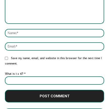
Comment:
Nam
Emai
Website:
Save my name, email, and website in this browser for the next time I
comment.
What is 1 + 6?
*