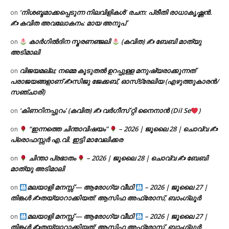
‘നിശബ്ദമാക്കപ്പെടുന്ന നിലവിളികൾ’ രചന: പ്രീതി രാധാകൃഷ്ണൻ.
on
✍ കവിത അവലോകനം: മായ അനൂപ്
കാർഗിൽദിന സ്മരണഞ്ജലി
(കവിത) ✍ ബേബി മാത്യു
on
അടിമാലി
വിജയമല്ല; നമ്മെ കൂടുതൽ ഉറപ്പുള്ള മനുഷ്യരാക്കുന്നത്
on
പരാജയങ്ങളാണ് ✍️സിജു ജേക്കബ്, ഓസ്‌ട്രേലിയ (എഴുത്തുകാരൻ/
സഞ്ചാരി)
‘കിണറിനപ്പുറം’ (കവിത) ✍ വർഗീസ് റ്റി നൈനാൻ (Dil Se
)
on
“ഇന്നത്തെ ചിന്താവിഷയം”
– 2026 | ജൂലൈ 28 | ചൊവ്വ ✍
on
പ്രൊഫസ്സർ എ.വി. ഇട്ടി മാവേലിക്കര
ചിന്താ പ്രഭാതം
– 2026 | ജൂലൈ 28 | ചൊവ്വ ✍
ബേബി
on
മാത്യു അടിമാലി
മലയാളി മനസ്സ് — ആരോഗ്യ വീഥി
– 2026 | ജൂലൈ 27 |
on
തിങ്കൾ ✍
തയ്യാറാക്കിയത്: ആസിഫ അഫ്രോസ്, ബാംഗ്ലൂർ
മലയാളി മനസ്സ് — ആരോഗ്യ വീഥി
– 2026 | ജൂലൈ 27 |
on
തിങ്കൾ ✍
തയ്യാറാക്കിയത്: ആസിഫ അഫ്രോസ്, ബാംഗ്ലൂർ