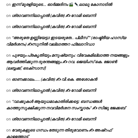
ഇന്ന് മുരളിയുടെ… ഓർമ്മദിനം
ലാലു കോനാടിൽ
on
ശ്രാവണനിലാപ്പാൽ (കവിത) ✍ റോമി ബെന്നി
on
ശ്രാവണനിലാപ്പാൽ (കവിത) ✍ റോമി ബെന്നി
on
“അരുതേ ഉണ്ണിയേട്ടാ ഇടയരുതേ.. പ്ലീസ് ” (രാഷ്ട്രീയ ഹാസ്യ
on
വിമർശനം) ✍സുനിൽ വല്ലാത്തറ ഫ്ലോറിഡാ
പുഴയും പ്രകൃതിയും മനുഷ്യനും: വിവേകമില്ലാത്ത നയങ്ങളും
on
ആവർത്തിക്കുന്ന ദുരന്തങ്ങളും ✍ റവ. ജെയിംസ് കെ. ജോൺ
(ലബ്ബക്ക്, ടെക്സാസ്)
ഓണക്കാലം….. (കവിത) ✍ വി.കെ. അശോകൻ
on
ശ്രാവണനിലാപ്പാൽ (കവിത) ✍ റോമി ബെന്നി
on
“വാക്കുകൾ ആയുധമാകാതിരിക്കട്ടെ: ബന്ധങ്ങൾ
on
കാത്തുസൂക്ഷിക്കുന്ന നവവിമർശന സംസ്കാരം” ✍️ സിജു ജേക്കബ്
ശ്രാവണനിലാപ്പാൽ (കവിത) ✍ റോമി ബെന്നി
on
വേരുകളുടെ ഗന്ധം തേടുന്ന തിരുവോണം ✍ അഷ്റഫ്
on
കാളത്തോട്