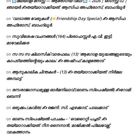
മലയാളി മനസ്സ് — ആരോഗ്യ വീഥി
– 2026 | ഓഗസ്റ്റ് 02 |
on
ഞായർ ✍
തയ്യാറാക്കിയത്: ആസിഫ അഫ്രോസ്, ബാംഗ്ലൂർ
‘വാടാത്ത വേരുകൾ’ (
Friendship Day Special) ✍ ആസിഫ
on
അഫ്രോസ്, ബാംഗ്ലൂർ.
സുവിശേഷ വചനങ്ങൾ (164) പ്രൊഫസ്സർ എ.വി. ഇട്ടി,
on
മാവേലിക്കര
സ സ സ ക്ലാസിക് വാരഫലം: (13) ‘ആഗോള യുദ്ധങ്ങളുടെയും
on
കാപട്യത്തിന്റെയും കാലം’ ✍ അഷ്റഫ് കാളത്തോട്
ആനുകാലിക ചിന്തകൾ – (13) ✍ തയ്യാറാക്കിയത്: നിർമല
on
അമ്പാട്ട്
രസരാജഗന്ധമുള്ള ഓർമനിലാവ് (ഓണം സ്‌പെഷ്യൽ) ✍റോമി
on
ബെന്നി
ഒരുക്കം (കവിത) ✍ രജനി. സി. എഴക്കാട്, പാലക്കാട്
on
ഓണം സ്പെഷ്യൽ പാചകം – ‘ വെറൈറ്റി പച്ചടി’ ✍
on
തയ്യാറാക്കിയത്: റീന നൈനാൻ, മാജിക്കൽ ഫ്ലേവേഴ്സ്,
വാകത്താനം