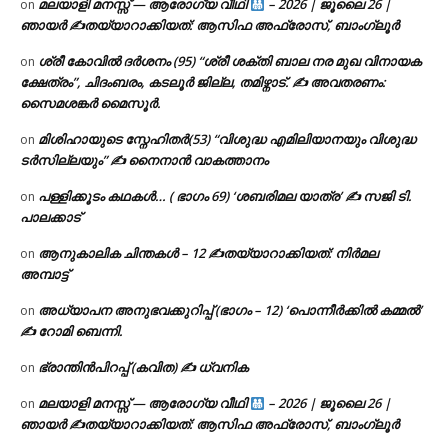
മലയാളി മനസ്സ് — ആരോഗ്യ വീഥി
– 2026 | ജൂലൈ 26 |
on
ഞായർ ✍
തയ്യാറാക്കിയത്: ആസിഫ അഫ്രോസ്, ബാംഗ്ലൂർ
ശ്രീ കോവിൽ ദർശനം (95) “ശ്രീ ശക്തി ബാല നര മുഖ വിനായക
on
ക്ഷേത്രം”, ചിദംബരം, കടലൂർ ജില്ല, തമിഴ്നാട്. ✍ അവതരണം:
സൈമശങ്കർ മൈസൂർ.
മിശിഹായുടെ സ്നേഹിതർ(53) “വിശുദ്ധ എമിലിയാനയും വിശുദ്ധ
on
ടര്‍സില്ലയും” ✍ നൈനാൻ വാകത്താനം
പള്ളിക്കൂടം കഥകൾ… ( ഭാഗം 69) ‘ശബരിമല യാത്ര’ ✍ സജി ടി.
on
പാലക്കാട്
ആനുകാലിക ചിന്തകൾ – 12 ✍തയ്യാറാക്കിയത്: നിർമല
on
അമ്പാട്ട്
അധ്യാപന അനുഭവക്കുറിപ്പ് (ഭാഗം – 12) ‘പൊന്നീർക്കിൽ കമ്മൽ’
on
✍ റോമി ബെന്നി.
ഭ്രാന്തിൻപിറപ്പ് (കവിത) ✍ ധ്വനിക
on
മലയാളി മനസ്സ് — ആരോഗ്യ വീഥി
– 2026 | ജൂലൈ 26 |
on
ഞായർ ✍
തയ്യാറാക്കിയത്: ആസിഫ അഫ്രോസ്, ബാംഗ്ലൂർ