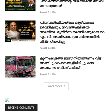
പ്രവര്‍ത്തനത്തിന്റെ വിജയമെന്ന് ബേബി
മണക്കുന്നേല്‍
August 6, 2026
ഫിലഡൽഫിയയിലെ ആദ്യകാല
വൈദീകനും, ഇവാഞ്ചലിക്കൽ
സഭയിലെ മുതിർന്ന വൈദികനുമായ റവ.
എം. വി. അബ്രഹാം (90) കർത്താവിൽ
നിദ്ര പ്രാപിച്ചു.
August 6, 2026
കുന്നംകുളത്ത് ബസ് നിയന്ത്രണം വിട്ട്
അഞ്ചു വാഹനങ്ങളിലിടിച്ചു; രണ്ട്
മരണം, 25 പേർക്ക് പരിക്ക്
August 6, 2026
Load more
RECENT COMMENTS