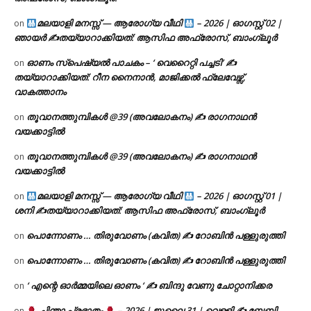
മലയാളി മനസ്സ് — ആരോഗ്യ വീഥി
– 2026 | ഓഗസ്റ്റ് 02 |
on
ഞായർ ✍
തയ്യാറാക്കിയത്: ആസിഫ അഫ്രോസ്, ബാംഗ്ലൂർ
ഓണം സ്പെഷ്യൽ പാചകം – ‘ വെറൈറ്റി പച്ചടി’ ✍
on
തയ്യാറാക്കിയത്: റീന നൈനാൻ, മാജിക്കൽ ഫ്ലേവേഴ്സ്,
വാകത്താനം
തൂവാനത്തുമ്പികൾ @39 (അവലോകനം) ✍ രാഗനാഥൻ
on
വയക്കാട്ടിൽ
തൂവാനത്തുമ്പികൾ @39 (അവലോകനം) ✍ രാഗനാഥൻ
on
വയക്കാട്ടിൽ
മലയാളി മനസ്സ് — ആരോഗ്യ വീഥി
– 2026 | ഓഗസ്റ്റ് 01 |
on
ശനി ✍
തയ്യാറാക്കിയത്: ആസിഫ അഫ്രോസ്, ബാംഗ്ലൂർ
പൊന്നോണം … തിരുവോണം (കവിത) ✍ റോബിൻ പള്ളുരുത്തി
on
പൊന്നോണം … തിരുവോണം (കവിത) ✍ റോബിൻ പള്ളുരുത്തി
on
‘ എന്റെ ഓർമ്മയിലെ ഓണം ‘ ✍ ബിന്ദു വേണു ചോറ്റാനിക്കര
on
ചിന്താ പ്രഭാതം
– 2026 | ജൂലൈ 31 | വെള്ളി ✍
ബേബി
on