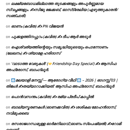
ലക്ഷ്യബോധമില്ലാത്ത തുടക്കങ്ങളും അപൂർണ്ണമായ
on
സ്വപ്നങ്ങളും. ✍️സിജു ജേക്കബ്, ഓസ്‌ട്രേലിയ (എഴുത്തുകാരൻ/
സഞ്ചാരി)
ഓണം (കവിത) ✍ PN വിജയൻ
on
പൂക്കളത്തിനപ്പുറം (കവിത) ✍ ദീപ ആർ അടൂർ
on
ഐശ്വര്യത്തിന്റെയും സമൃദ്ധിയുടെയും പൊന്നോണം
on
(ലേഖനം) ✍ ശ്യാമള ഹരിദാസ്
‘വാടാത്ത വേരുകൾ’ (
Friendship Day Special) ✍ ആസിഫ
on
അഫ്രോസ്, ബാംഗ്ലൂർ.
മലയാളി മനസ്സ് — ആരോഗ്യ വീഥി
– 2026 | ഓഗസ്റ്റ് 03 |
on
തിങ്കൾ ✍
തയ്യാറാക്കിയത്: ആസിഫ അഫ്രോസ്, ബാംഗ്ലൂർ
പൊൻവസന്തം (കവിത) ✍ രമ്യ പ്രദീപ് കാപ്പിൽ
on
ബാല്യസ്മരണകൾ (ഓണക്കവിത) ✍ ശശികല മോഹൻദാസ്,
on
നവിമുംബൈ
രസരാജഗന്ധമുള്ള ഓർമനിലാവ് (ഓണം സ്‌പെഷ്യൽ) ✍റോമി
on
ബെന്നി