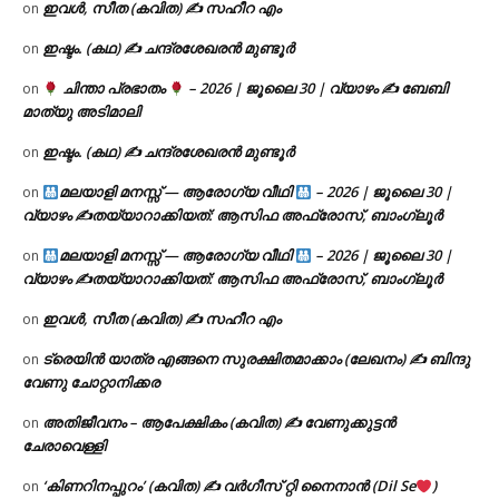
ഇവൾ, സീത (കവിത) ✍ സഹീറ എം
on
ഇഷ്ടം. (കഥ) ✍ ചന്ദ്രശേഖരൻ മുണ്ടൂർ
on
ചിന്താ പ്രഭാതം
– 2026 | ജൂലൈ 30 | വ്യാഴം ✍
ബേബി
on
മാത്യു അടിമാലി
ഇഷ്ടം. (കഥ) ✍ ചന്ദ്രശേഖരൻ മുണ്ടൂർ
on
മലയാളി മനസ്സ് — ആരോഗ്യ വീഥി
– 2026 | ജൂലൈ 30 |
on
വ്യാഴം ✍
തയ്യാറാക്കിയത്: ആസിഫ അഫ്രോസ്, ബാംഗ്ലൂർ
മലയാളി മനസ്സ് — ആരോഗ്യ വീഥി
– 2026 | ജൂലൈ 30 |
on
വ്യാഴം ✍
തയ്യാറാക്കിയത്: ആസിഫ അഫ്രോസ്, ബാംഗ്ലൂർ
ഇവൾ, സീത (കവിത) ✍ സഹീറ എം
on
ട്രെയിൻ യാത്ര എങ്ങനെ സുരക്ഷിതമാക്കാം (ലേഖനം) ✍ ബിന്ദു
on
വേണു ചോറ്റാനിക്കര
അതിജീവനം – ആപേക്ഷികം (കവിത) ✍ വേണുക്കുട്ടൻ
on
ചേരാവെള്ളി
‘കിണറിനപ്പുറം’ (കവിത) ✍ വർഗീസ് റ്റി നൈനാൻ (Dil Se
)
on