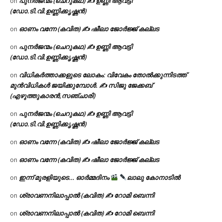
പുനർജന്മം (ചെറുകഥ) ✍ ഉണ്ണി ആവട്ടി
on
(ഡോ.ടി.വി.ഉണ്ണിക്കൃഷ്ണൻ)
ഓണം വന്നേ (കവിത) ✍ ഷീലാ ജോർജ്ജ് കല്ലട
on
പുനർജന്മം (ചെറുകഥ) ✍ ഉണ്ണി ആവട്ടി
on
(ഡോ.ടി.വി.ഉണ്ണിക്കൃഷ്ണൻ)
വിധികർത്താക്കളുടെ ലോകം: വിവേകം തോൽക്കുന്നിടത്ത്
on
മുൻവിധികൾ ജയിക്കുമ്പോൾ. ✍️ സിജു ജേക്കബ്
(എഴുത്തുകാരൻ,സഞ്ചാരി)
പുനർജന്മം (ചെറുകഥ) ✍ ഉണ്ണി ആവട്ടി
on
(ഡോ.ടി.വി.ഉണ്ണിക്കൃഷ്ണൻ)
ഓണം വന്നേ (കവിത) ✍ ഷീലാ ജോർജ്ജ് കല്ലട
on
ഓണം വന്നേ (കവിത) ✍ ഷീലാ ജോർജ്ജ് കല്ലട
on
ഇന്ന് മുരളിയുടെ… ഓർമ്മദിനം
ലാലു കോനാടിൽ
on
ശ്രാവണനിലാപ്പാൽ (കവിത) ✍ റോമി ബെന്നി
on
ശ്രാവണനിലാപ്പാൽ (കവിത) ✍ റോമി ബെന്നി
on