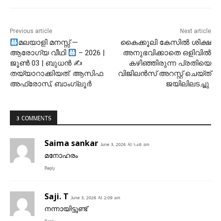
Previous article
Next article
മലയാളി മനസ്സ് —
കൈക്കൂലി കേസില്‍ ശിക്ഷ
ആരോഗ്യ വീഥി
– 2026 |
അനുഭവിക്കാതെ ഒളിവില്‍
ജൂൺ 03 | ബുധൻ ✍
കഴിഞ്ഞിരുന്ന പ്രതിയെ
തയ്യാറാക്കിയത്: ആസിഫ
വിജിലന്‍സ് അറസ്റ്റ് ചെയ്ത്
അഫ്രോസ്, ബാംഗ്ലൂർ
ജയിലിലടച്ചു
3 COMMENTS
Saima sankar
June 3, 2026 At 1:46 am
മനോഹരം
Reply
Saji. T
June 3, 2026 At 2:09 am
നന്നായിട്ടുണ്ട്