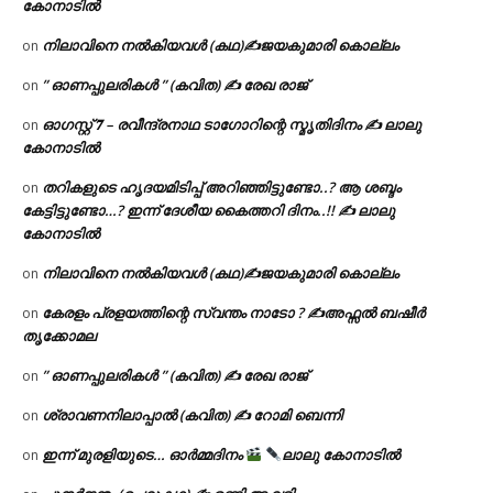
കോനാടിൽ
നിലാവിനെ നൽകിയവൾ (കഥ)✍ജയകുമാരി കൊല്ലം
on
” ഓണപ്പുലരികൾ ” (കവിത) ✍ രേഖ രാജ്
on
ഓഗസ്റ്റ് 𝟕 – രവീന്ദ്രനാഥ ടാഗോറിന്റെ സ്മൃതിദിനം ✍ ലാലു
on
കോനാടിൽ
തറികളുടെ ഹൃദയമിടിപ്പ് അറിഞ്ഞിട്ടുണ്ടോ..? ആ ശബ്ദം
on
കേട്ടിട്ടുണ്ടോ…? ഇന്ന് ദേശീയ കൈത്തറി ദിനം..!! ✍ ലാലു
കോനാടിൽ
നിലാവിനെ നൽകിയവൾ (കഥ)✍ജയകുമാരി കൊല്ലം
on
കേരളം പ്രളയത്തിന്റെ സ്വന്തം നാടോ ? ✍️അഫ്സൽ ബഷീർ
on
തൃക്കോമല
” ഓണപ്പുലരികൾ ” (കവിത) ✍ രേഖ രാജ്
on
ശ്രാവണനിലാപ്പാൽ (കവിത) ✍ റോമി ബെന്നി
on
ഇന്ന് മുരളിയുടെ… ഓർമ്മദിനം
ലാലു കോനാടിൽ
on