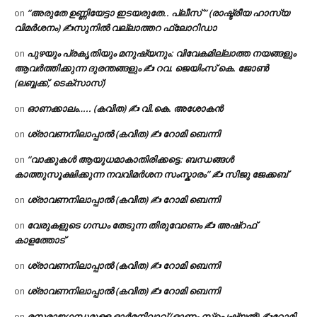
“അരുതേ ഉണ്ണിയേട്ടാ ഇടയരുതേ.. പ്ലീസ് ” (രാഷ്ട്രീയ ഹാസ്യ
on
വിമർശനം) ✍സുനിൽ വല്ലാത്തറ ഫ്ലോറിഡാ
പുഴയും പ്രകൃതിയും മനുഷ്യനും: വിവേകമില്ലാത്ത നയങ്ങളും
on
ആവർത്തിക്കുന്ന ദുരന്തങ്ങളും ✍ റവ. ജെയിംസ് കെ. ജോൺ
(ലബ്ബക്ക്, ടെക്സാസ്)
ഓണക്കാലം….. (കവിത) ✍ വി.കെ. അശോകൻ
on
ശ്രാവണനിലാപ്പാൽ (കവിത) ✍ റോമി ബെന്നി
on
“വാക്കുകൾ ആയുധമാകാതിരിക്കട്ടെ: ബന്ധങ്ങൾ
on
കാത്തുസൂക്ഷിക്കുന്ന നവവിമർശന സംസ്കാരം” ✍️ സിജു ജേക്കബ്
ശ്രാവണനിലാപ്പാൽ (കവിത) ✍ റോമി ബെന്നി
on
വേരുകളുടെ ഗന്ധം തേടുന്ന തിരുവോണം ✍ അഷ്റഫ്
on
കാളത്തോട്
ശ്രാവണനിലാപ്പാൽ (കവിത) ✍ റോമി ബെന്നി
on
ശ്രാവണനിലാപ്പാൽ (കവിത) ✍ റോമി ബെന്നി
on
രസരാജഗന്ധമുള്ള ഓർമനിലാവ് (ഓണം സ്‌പെഷ്യൽ) ✍റോമി
on