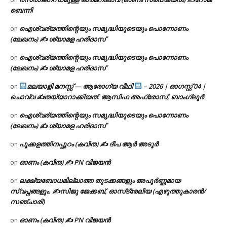
ബെന്നി
ഐശ്വര്യത്തിന്റെയും സമൃദ്ധിയുടെയും പൊന്നോണം
on
(ലേഖനം) ✍ ശ്യാമള ഹരിദാസ്
ഐശ്വര്യത്തിന്റെയും സമൃദ്ധിയുടെയും പൊന്നോണം
on
(ലേഖനം) ✍ ശ്യാമള ഹരിദാസ്
മലയാളി മനസ്സ് — ആരോഗ്യ വീഥി
– 2026 | ഓഗസ്റ്റ് 04 |
on
ചൊവ്വ ✍
തയ്യാറാക്കിയത്: ആസിഫ അഫ്രോസ്, ബാംഗ്ലൂർ
ഐശ്വര്യത്തിന്റെയും സമൃദ്ധിയുടെയും പൊന്നോണം
on
(ലേഖനം) ✍ ശ്യാമള ഹരിദാസ്
പൂക്കളത്തിനപ്പുറം (കവിത) ✍ ദീപ ആർ അടൂർ
on
ഓണം (കവിത) ✍ PN വിജയൻ
on
ലക്ഷ്യബോധമില്ലാത്ത തുടക്കങ്ങളും അപൂർണ്ണമായ
on
സ്വപ്നങ്ങളും. ✍️സിജു ജേക്കബ്, ഓസ്‌ട്രേലിയ (എഴുത്തുകാരൻ/
സഞ്ചാരി)
ഓണം (കവിത) ✍ PN വിജയൻ
on