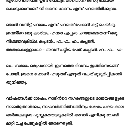
എന്തോ പരിപാടി ഉണ്ട് പോലും. അതൊന്ന് സെറ്റ് ചെയ്ത്
കൊടുക്കാനാണ് ‘നീ തന്നെ വേണം എന്ന് പറഞ്ഞിരിക്കുവാ.
ഞാൻ വന്നിട്ട് പറയാം എന്ന് പറഞ്ഞ് ഫോൺ കട്ട് ചെയ്തു.
ഇവൻ്റെ ഒരു കാര്യം. എന്താ എപ്പഴാ പറയേണ്ടതെന്ന് ഒരു
നിശ്ചയവുമില്ല. കപ്പടൻ… ഹ…ഹ… ഹ… കപ്പടൻ.
അതുകൊള്ളാലോ – അവന് പറ്റിയ പേര്. കപ്പടൻ. ഹ… ഹ…. ഹ-
ഓ… സമയം ഒരുപാടായി. ഇന്നത്തെ ദിവസം ഇങ്ങിനെയങ്ങ്
പോയി. ഉടനെ ഫോൺ എടുത്ത് എഴുതി വച്ചത് മുഴുമിപ്പിക്കാൻ
തുനിഞ്ഞു.
വർഷങ്ങൾക്ക് ശേഷം, നാടിൻ്റെ നഗരങ്ങളുടെ രാജ്യങ്ങളുടെ
സമ്മർദ്ദങ്ങൾക്കും, സഹവർത്തിത്വത്തിനും ശേഷം പഴയ കാല
ഓർമ്മകളുടെ പുസ്തകത്താളുകളിൽ അവൾ എനിക്കു വേണ്ടി
മാറ്റി വച്ച പേജുകളിൽ ഞാനെഴുതി.