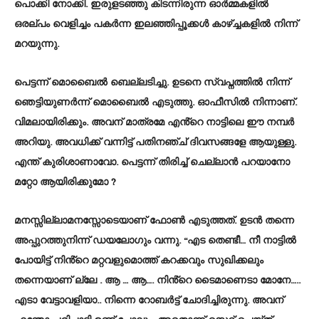
പൊക്കി നോക്കി. ഇരുളടഞ്ഞു കിടന്നിരുന്ന ഓർമ്മകളിൽ
ഒരല്പം വെളിച്ചം പകർന്ന ഇലഞ്ഞിപ്പൂക്കൾ കാഴ്ച്ചകളിൽ നിന്ന്
മറയുന്നു.
പെട്ടന്ന് മൊബെെൽ ബെല്ലടിച്ചു. ഉടനെ സ്വപ്നത്തിൽ നിന്ന്
ഞെട്ടിയുണർന്ന് മൊബൈൽ എടുത്തു. ഓഫീസിൽ നിന്നാണ്.
വിമലായിരിക്കും. അവന് മാത്രമേ എൻ്റെ നാട്ടിലെ ഈ നമ്പർ
അറിയു. അവധിക്ക് വന്നിട്ട് പതിനഞ്ച് ദിവസങ്ങളേ ആയുള്ളു.
എന്ത് കുരിശാണാവോ. പെട്ടന്ന് തിരിച്ച് ചെല്ലാൻ പറയാനോ
മറ്റോ ആയിരിക്കുമോ ?
മനസ്സില്ലാമനസ്സോടെയാണ് ഫോൺ എടുത്തത്. ഉടൻ തന്നെ
അപ്പുറത്തുനിന്ന് ഡയലോഗും വന്നു. “എട തെണ്ടീ… നീ നാട്ടിൽ
പോയിട്ട് നിൻ്റെ മറ്റവളുമൊത്ത് കറക്കവും സുഖിക്കലും
തന്നെയാണ് ല്ലേ . ആ … ആ…. നിൻ്റെ ടൈമാണെടാ മോനേ…..
എടാ വേട്ടാവളിയാ.. നിന്നെ റോബർട്ട് ചോദിച്ചിരുന്നു. അവന്