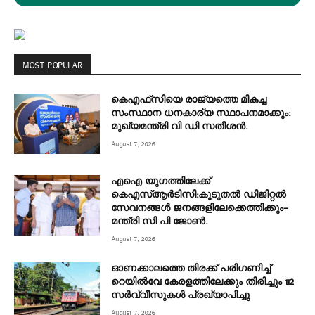
MOST POPULAR
കെഎഫ്‌സിയെ രാജ്യത്തെ മികച്ച
സംസ്ഥാന ധനകാര്യ സ്ഥാപനമാക്കും:
മുഖ്യമന്ത്രി വി ഡി സതീശൻ.
August 7, 2026
എഐ യുഗത്തിലേക്ക്
കെഎസ്ആർടിസി:കൂടുതൽ ഡിജിറ്റൽ
സേവനങ്ങൾ ജനങ്ങളിലേക്കെത്തിക്കും–
മന്ത്രി സി പി ജോൺ.
August 7, 2026
ഓണക്കാലത്തെ തിരക്ക് പരിഗണിച്ച്
റെയിൽവേ കേരളത്തിലേക്കും തിരിച്ചും 112
സർവ്വീസുകൾ പ്രഖ്യാപിച്ചു
August 7, 2026