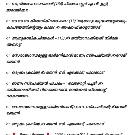
സുവിശേഷ വചനങ്ങൾ (164) പ്രൊഫസ്സർ എ.വി. ഇട്ടി,
on
മാവേലിക്കര
സ സ സ ക്ലാസിക് വാരഫലം: (13) ‘ആഗോള യുദ്ധങ്ങളുടെയും
on
കാപട്യത്തിന്റെയും കാലം’ ✍ അഷ്റഫ് കാളത്തോട്
ആനുകാലിക ചിന്തകൾ – (13) ✍ തയ്യാറാക്കിയത്: നിർമല
on
അമ്പാട്ട്
രസരാജഗന്ധമുള്ള ഓർമനിലാവ് (ഓണം സ്‌പെഷ്യൽ) ✍റോമി
on
ബെന്നി
ഒരുക്കം (കവിത) ✍ രജനി. സി. എഴക്കാട്, പാലക്കാട്
on
ഓണം സ്പെഷ്യൽ പാചകം – ‘ വെറൈറ്റി പച്ചടി’ ✍
on
തയ്യാറാക്കിയത്: റീന നൈനാൻ, മാജിക്കൽ ഫ്ലേവേഴ്സ്,
വാകത്താനം
രസരാജഗന്ധമുള്ള ഓർമനിലാവ് (ഓണം സ്‌പെഷ്യൽ) ✍റോമി
on
ബെന്നി
ഒരുക്കം (കവിത) ✍ രജനി. സി. എഴക്കാട്, പാലക്കാട്
on
ചിന്താ പ്രഭാതം
– 2026 | ഓഗസ്റ്റ് 02 | ഞായർ ✍
ബേബി
on