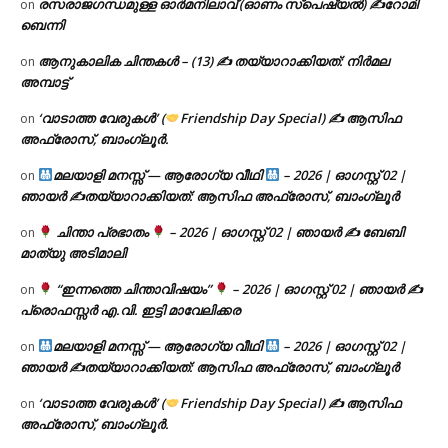
രസരാജഗന്ധമുള്ള ഓർമനിലാവ് (ഓണം സ്‌പെഷ്യൽ) ✍റോമി
on
ബെന്നി
ആനുകാലിക ചിന്തകൾ – (13) ✍ തയ്യാറാക്കിയത്: നിർമല
on
അമ്പാട്ട്
‘വാടാത്ത വേരുകൾ’ (
Friendship Day Special) ✍ ആസിഫ
on
അഫ്രോസ്, ബാംഗ്ലൂർ.
മലയാളി മനസ്സ് — ആരോഗ്യ വീഥി
– 2026 | ഓഗസ്റ്റ് 02 |
on
ഞായർ ✍
തയ്യാറാക്കിയത്: ആസിഫ അഫ്രോസ്, ബാംഗ്ലൂർ
ചിന്താ പ്രഭാതം
– 2026 | ഓഗസ്റ്റ് 02 | ഞായർ ✍
ബേബി
on
മാത്യു അടിമാലി
“ഇന്നത്തെ ചിന്താവിഷയം”
– 2026 | ഓഗസ്റ്റ് 02 | ഞായർ ✍
on
പ്രൊഫസ്സർ എ.വി. ഇട്ടി മാവേലിക്കര
മലയാളി മനസ്സ് — ആരോഗ്യ വീഥി
– 2026 | ഓഗസ്റ്റ് 02 |
on
ഞായർ ✍
തയ്യാറാക്കിയത്: ആസിഫ അഫ്രോസ്, ബാംഗ്ലൂർ
‘വാടാത്ത വേരുകൾ’ (
Friendship Day Special) ✍ ആസിഫ
on
അഫ്രോസ്, ബാംഗ്ലൂർ.