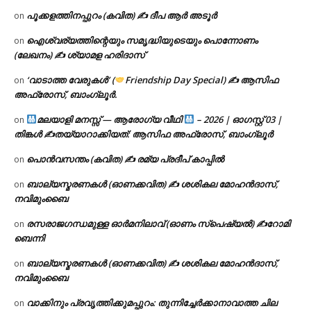
പൂക്കളത്തിനപ്പുറം (കവിത) ✍ ദീപ ആർ അടൂർ
on
ഐശ്വര്യത്തിന്റെയും സമൃദ്ധിയുടെയും പൊന്നോണം
on
(ലേഖനം) ✍ ശ്യാമള ഹരിദാസ്
‘വാടാത്ത വേരുകൾ’ (
Friendship Day Special) ✍ ആസിഫ
on
അഫ്രോസ്, ബാംഗ്ലൂർ.
മലയാളി മനസ്സ് — ആരോഗ്യ വീഥി
– 2026 | ഓഗസ്റ്റ് 03 |
on
തിങ്കൾ ✍
തയ്യാറാക്കിയത്: ആസിഫ അഫ്രോസ്, ബാംഗ്ലൂർ
പൊൻവസന്തം (കവിത) ✍ രമ്യ പ്രദീപ് കാപ്പിൽ
on
ബാല്യസ്മരണകൾ (ഓണക്കവിത) ✍ ശശികല മോഹൻദാസ്,
on
നവിമുംബൈ
രസരാജഗന്ധമുള്ള ഓർമനിലാവ് (ഓണം സ്‌പെഷ്യൽ) ✍റോമി
on
ബെന്നി
ബാല്യസ്മരണകൾ (ഓണക്കവിത) ✍ ശശികല മോഹൻദാസ്,
on
നവിമുംബൈ
വാക്കിനും പ്രവൃത്തിക്കുമപ്പുറം: തുന്നിച്ചേർക്കാനാവാത്ത ചില
on