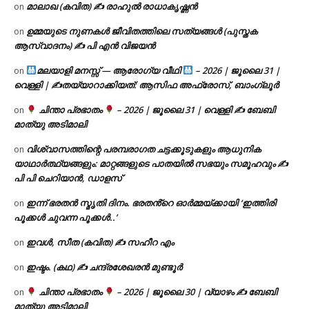
മാലാഖ (കവിത) ✍ രാഹുൽ രാധാകൃഷ്ണൻ
on
ഉമ്മയുടെ നുണകൾ ജീവിതത്തിലെ സത്യങ്ങൾ (പുസ്തക
on
ആസ്വാദനം) ✍ പി എൻ വിജയൻ
മലയാളി മനസ്സ് — ആരോഗ്യ വീഥി
– 2026 | ജൂലൈ 31 |
on
വെള്ളി | ✍
തയ്യാറാക്കിയത്: ആസിഫ അഫ്രോസ്, ബാംഗ്ലൂർ
ചിന്താ പ്രഭാതം
– 2026 | ജൂലൈ 31 | വെള്ളി ✍
ബേബി
on
മാത്യു അടിമാലി
വിശ്വാസത്തിന്റെ പരമ്പരാഗത ചട്ടക്കൂടുകളും ആധുനിക
on
യാഥാർത്ഥ്യങ്ങളും: മാറ്റങ്ങളുടെ പാതയിൽ സഭയും സമൂഹവും ✍
പി പി ചെറിയാൻ, ഡാളസ്
ഇന്ന് ഭരതൻ സ്മൃതി ദിനം. ഭരതൻ്റെ ഓർമ്മയ്ക്കായി ‘ഇത്തിരി
on
പൂക്കൾ ചുവന്ന പൂക്കൾ..’
ഇവൾ, സീത (കവിത) ✍ സഹീറ എം
on
ഇഷ്ടം. (കഥ) ✍ ചന്ദ്രശേഖരൻ മുണ്ടൂർ
on
ചിന്താ പ്രഭാതം
– 2026 | ജൂലൈ 30 | വ്യാഴം ✍
ബേബി
on
മാത്യു അടിമാലി