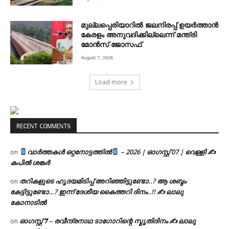
മുല്ലപ്പെരിയാറിൽ ജലനിരപ്പ് ഉയർത്താൻ
കേരളം അനുവദിക്കില്ലെന്ന് മന്ത്രി
മോൻസ് ജോസഫ്
August 7, 2026
Load more
RECENT COMMENTS
വാർത്തകൾ ഒറ്റനോട്ടത്തിൽ
– 2026 | ഓഗസ്റ്റ് 07 | വെള്ളി ✍
on
കപിൽ ശങ്കർ
തറികളുടെ ഹൃദയമിടിപ്പ് അറിഞ്ഞിട്ടുണ്ടോ..? ആ ശബ്ദം
on
കേട്ടിട്ടുണ്ടോ…? ഇന്ന് ദേശീയ കൈത്തറി ദിനം..!! ✍ ലാലു
കോനാടിൽ
ഓഗസ്റ്റ് 𝟕 – രവീന്ദ്രനാഥ ടാഗോറിന്റെ സ്മൃതിദിനം ✍ ലാലു
on