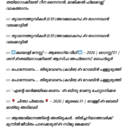
തയ്യാറാക്കിയത്: റീന നൈനാൻ, മാജിക്കൽ ഫ്ലേവേഴ്സ്,
വാകത്താനം
തൂവാനത്തുമ്പികൾ @39 (അവലോകനം) ✍ രാഗനാഥൻ
on
വയക്കാട്ടിൽ
തൂവാനത്തുമ്പികൾ @39 (അവലോകനം) ✍ രാഗനാഥൻ
on
വയക്കാട്ടിൽ
മലയാളി മനസ്സ് — ആരോഗ്യ വീഥി
– 2026 | ഓഗസ്റ്റ് 01 |
on
ശനി ✍
തയ്യാറാക്കിയത്: ആസിഫ അഫ്രോസ്, ബാംഗ്ലൂർ
പൊന്നോണം … തിരുവോണം (കവിത) ✍ റോബിൻ പള്ളുരുത്തി
on
പൊന്നോണം … തിരുവോണം (കവിത) ✍ റോബിൻ പള്ളുരുത്തി
on
‘ എന്റെ ഓർമ്മയിലെ ഓണം ‘ ✍ ബിന്ദു വേണു ചോറ്റാനിക്കര
on
ചിന്താ പ്രഭാതം
– 2026 | ജൂലൈ 31 | വെള്ളി ✍
ബേബി
on
മാത്യു അടിമാലി
ആത്മാഭിമാനത്തിന്റെ അതിരുകൾ.. തിരിച്ചറിയാത്തവർക്ക്
on
മുന്നിൽ ജീവിതം പാഴാക്കരുത് ✍️ സിജു ജേക്കബ്