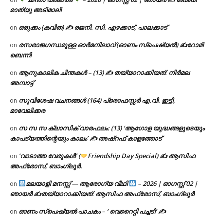
മാത്യു അടിമാലി
ഒരുക്കം (കവിത) ✍ രജനി. സി. എഴക്കാട്, പാലക്കാട്
on
രസരാജഗന്ധമുള്ള ഓർമനിലാവ് (ഓണം സ്‌പെഷ്യൽ) ✍റോമി
on
ബെന്നി
ആനുകാലിക ചിന്തകൾ – (13) ✍ തയ്യാറാക്കിയത്: നിർമല
on
അമ്പാട്ട്
സുവിശേഷ വചനങ്ങൾ (164) പ്രൊഫസ്സർ എ.വി. ഇട്ടി,
on
മാവേലിക്കര
സ സ സ ക്ലാസിക് വാരഫലം: (13) ‘ആഗോള യുദ്ധങ്ങളുടെയും
on
കാപട്യത്തിന്റെയും കാലം’ ✍ അഷ്റഫ് കാളത്തോട്
‘വാടാത്ത വേരുകൾ’ (
Friendship Day Special) ✍ ആസിഫ
on
അഫ്രോസ്, ബാംഗ്ലൂർ.
മലയാളി മനസ്സ് — ആരോഗ്യ വീഥി
– 2026 | ഓഗസ്റ്റ് 02 |
on
ഞായർ ✍
തയ്യാറാക്കിയത്: ആസിഫ അഫ്രോസ്, ബാംഗ്ലൂർ
ഓണം സ്പെഷ്യൽ പാചകം – ‘ വെറൈറ്റി പച്ചടി’ ✍
on