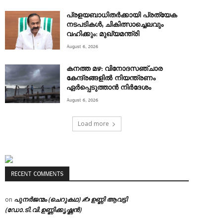
പ്രളയബാധിതർക്കായി പ്രത്യേക
നടപടികൾ; ചികിത്സാച്ചെലവും
വഹിക്കും: മുഖ്യമന്ത്രി
August 6, 2026
കനത്ത മഴ: വിനോദസഞ്ചാര
കേന്ദ്രങ്ങളിൽ നിയന്ത്രണം
ഏർപ്പെടുത്താൻ നിർദേശം
August 6, 2026
Load more
RECENT COMMENTS
പുനർജന്മം (ചെറുകഥ) ✍ ഉണ്ണി ആവട്ടി
on
(ഡോ.ടി.വി.ഉണ്ണിക്കൃഷ്ണൻ)