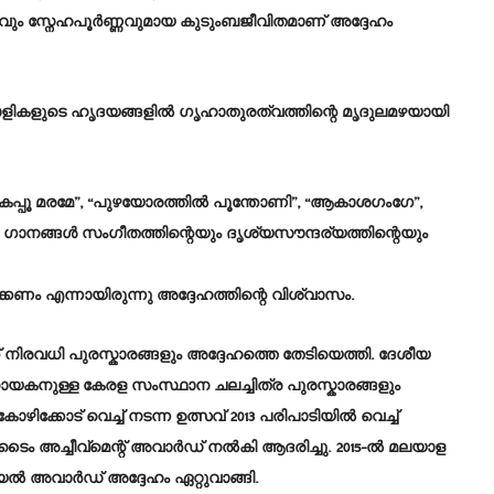
വും സ്നേഹപൂർണ്ണവുമായ കുടുംബജീവിതമാണ് അദ്ദേഹം
ളികളുടെ ഹൃദയങ്ങളിൽ ഗൃഹാതുരത്വത്തിന്റെ മൃദുലമഴയായി
ാകപ്പൂ മരമേ”, “പുഴയോരത്തിൽ പൂന്തോണി”, “ആകാശഗംഗേ”,
ള ഗാനങ്ങൾ സംഗീതത്തിന്റെയും ദൃശ്യസൗന്ദര്യത്തിന്റെയും
ണം എന്നായിരുന്നു അദ്ദേഹത്തിന്റെ വിശ്വാസം.
ിരവധി പുരസ്കാരങ്ങളും അദ്ദേഹത്തെ തേടിയെത്തി. ദേശീയ
നുള്ള കേരള സംസ്ഥാന ചലച്ചിത്ര പുരസ്കാരങ്ങളും
്കോട് വെച്ച് നടന്ന ഉത്സവ് 2013 പരിപാടിയിൽ വെച്ച്
ൈം അച്ചീവ്മെന്റ് അവാർഡ് നൽകി ആദരിച്ചു. 2015-ൽ മലയാള
 അവാർഡ് അദ്ദേഹം ഏറ്റുവാങ്ങി.