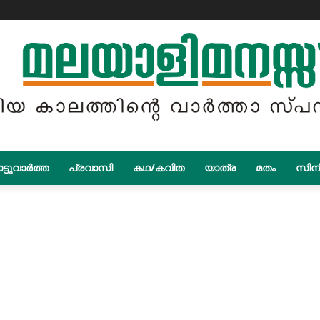
ട്ടുവാർത്ത
പ്രവാസി
കഥ/കവിത
യാത്ര
മതം
സിന