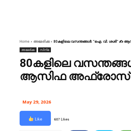
Home
അമേരിക്ക
80കളിലെ വസന്തങ്ങൾ: "ഐ. വി. ശശി" ✍ 
അമേരിക്ക
സിനിമ
80കളിലെ വസന്തങ്ങ
ആസിഫ അഫ്രോസ് ബ
May 29, 2026
Like
607 Likes