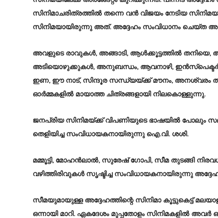
സിനിമയിലേക്ക് അരങ്ങേറ്റം കുറിക്കുന്നത്. പിന്നീട് 
സിനിമാചരിത്രത്തിൽ തന്നെ വൻ വിജയം നേടിയ സിനിമയാണ
സിനിമയായിരുന്നു അത്. അദ്ദേഹം സംവിധാനം ചെയ്ത അധ
അവളുടെ രാവുകൾ, അങ്ങാടി, ആൾക്കൂട്ടത്തിൽ തനിയെ, 
അടിയൊഴുക്കുകൾ, അനുബന്ധം, ആവനാഴി, ഇൻസ്പെക്ടർ ബ
ഇണ, ഈ നാട്, സിന്ദൂര സന്ധ്യയ്ക്ക് മൗനം, അനശ്വരം ത
ഓർമ്മകളിൽ മായാത്ത ചിത്രങ്ങളായി നിലകൊള്ളുന്നു.
ജനപ്രിയ സിനിമയ്ക്ക് വിപണിയുടെ ഭാഷയിൽ പോലും സമൂ
തെളിയിച്ച സംവിധായകനായിരുന്നു ഐ.വി. ശശി.
മമ്മൂട്ടി, മോഹൻലാൽ, സുരേഷ് ഗോപി, സീമ തുടങ്ങി ന
വഴിത്തിരിവുകൾ സൃഷ്ടിച്ച സംവിധായകനായിരുന്നു അദ്ദേഹ
സീമയുമായുള്ള അദ്ദേഹത്തിന്റെ സിനിമാ കൂട്ടുകെട്ട് മല
ഒന്നായി മാറി. ഏകദേശം മുപ്പതോളം സിനിമകളിൽ അവർ ഒന്