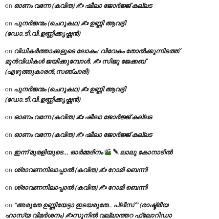
ഓണം വന്നേ (കവിത) ✍ ഷീലാ ജോർജ്ജ് കല്ലട
on
പുനർജന്മം (ചെറുകഥ) ✍ ഉണ്ണി ആവട്ടി
on
(ഡോ.ടി.വി.ഉണ്ണിക്കൃഷ്ണൻ)
വിധികർത്താക്കളുടെ ലോകം: വിവേകം തോൽക്കുന്നിടത്ത്
on
മുൻവിധികൾ ജയിക്കുമ്പോൾ. ✍️ സിജു ജേക്കബ്
(എഴുത്തുകാരൻ,സഞ്ചാരി)
പുനർജന്മം (ചെറുകഥ) ✍ ഉണ്ണി ആവട്ടി
on
(ഡോ.ടി.വി.ഉണ്ണിക്കൃഷ്ണൻ)
ഓണം വന്നേ (കവിത) ✍ ഷീലാ ജോർജ്ജ് കല്ലട
on
ഓണം വന്നേ (കവിത) ✍ ഷീലാ ജോർജ്ജ് കല്ലട
on
ഇന്ന് മുരളിയുടെ… ഓർമ്മദിനം
ലാലു കോനാടിൽ
on
ശ്രാവണനിലാപ്പാൽ (കവിത) ✍ റോമി ബെന്നി
on
ശ്രാവണനിലാപ്പാൽ (കവിത) ✍ റോമി ബെന്നി
on
“അരുതേ ഉണ്ണിയേട്ടാ ഇടയരുതേ.. പ്ലീസ് ” (രാഷ്ട്രീയ
on
ഹാസ്യ വിമർശനം) ✍സുനിൽ വല്ലാത്തറ ഫ്ലോറിഡാ