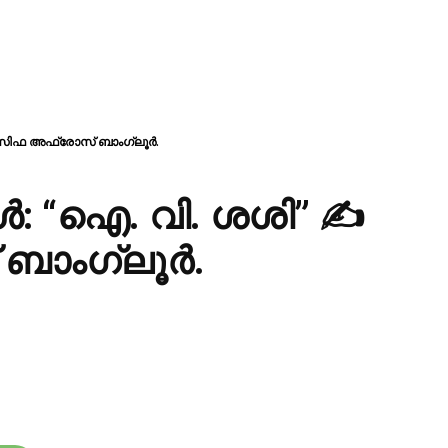
ആസിഫ അഫ്രോസ് ബാംഗ്ലൂർ.
ൾ: “ഐ. വി. ശശി” ✍
ാംഗ്ലൂർ.