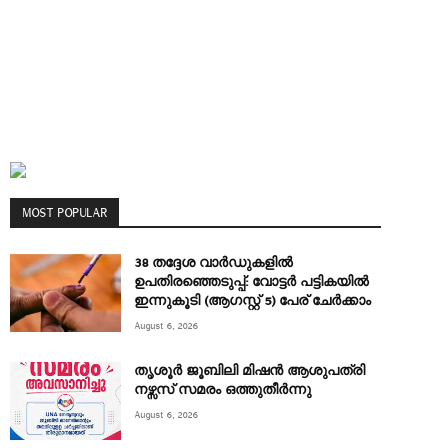
MOST POPULAR
38 തദ്ദേശ വാർഡുകളിൽ
ഉപതിരഞ്ഞെടുപ്പ്: വോട്ടർ പട്ടികയിൽ
ഇന്നുകൂടി (ആഗസ്റ്റ് 5) പേര് ചേർക്കാം
August 6, 2026
തൃശൂർ ജൂബിലി മിഷൻ ആശുപത്രി
നഴ്സസ് സമരം ഒത്തുതീർന്നു
August 6, 2026