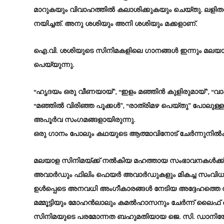
മാറുകയും വിവാഹത്തിൽ കലാശിക്കുകയും ചെയ്തു. ലളിത
നയിച്ചത്. അനു ശശിയും അനി ശശിയും മക്കളാണ്.
ഐ.വി. ശശിയുടെ സിനിമകളിലെ ഗാനങ്ങൾ ഇന്നും മലയാ
പെയ്യുന്നു.
“ഹൃദയം ഒരു വീണയായ്”, “ഇളം മഞ്ഞിൻ കുളിരുമായ്”, “വ
“മഞ്ഞിൽ വിരിഞ്ഞ പൂക്കൾ”, “രാത്രിമഴ പെയ്തു” പോലുള്
അപൂർവ സംഗമങ്ങളായിരുന്നു.
ഒരു ഗാനം പോലും കഥയുടെ ആത്മാവിനോട് ചേർന്നുനിൽക്ക
മലയാള സിനിമയ്ക്ക് നൽകിയ മഹത്തായ സംഭാവനകൾക്ക് ന
അവാർഡും ഫിലിം ഫെയർ അവാർഡുകളും മികച്ച സംവിധായക
ഉൾപ്പെടെ അനവധി അംഗീകാരങ്ങൾ നേടിയ അദ്ദേഹത്തെ കോഴിക
മമ്മൂട്ടിയും മോഹൻലാലും കമൽഹാസനും ചേർന്ന് ലൈഫ് ട
സിനിമയുടെ പരമോന്നത ബഹുമതിയായ ജെ. സി. ഡാനിയേൽ