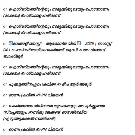
ഐശ്വര്യത്തിന്റെയും സമൃദ്ധിയുടെയും പൊന്നോണം
on
(ലേഖനം) ✍ ശ്യാമള ഹരിദാസ്
ഐശ്വര്യത്തിന്റെയും സമൃദ്ധിയുടെയും പൊന്നോണം
on
(ലേഖനം) ✍ ശ്യാമള ഹരിദാസ്
മലയാളി മനസ്സ് — ആരോഗ്യ വീഥി
– 2026 | ഓഗസ്റ്റ്
on
04 | ചൊവ്വ ✍
തയ്യാറാക്കിയത്: ആസിഫ അഫ്രോസ്,
ബാംഗ്ലൂർ
ഐശ്വര്യത്തിന്റെയും സമൃദ്ധിയുടെയും പൊന്നോണം
on
(ലേഖനം) ✍ ശ്യാമള ഹരിദാസ്
പൂക്കളത്തിനപ്പുറം (കവിത) ✍ ദീപ ആർ അടൂർ
on
ഓണം (കവിത) ✍ PN വിജയൻ
on
ലക്ഷ്യബോധമില്ലാത്ത തുടക്കങ്ങളും അപൂർണ്ണമായ
on
സ്വപ്നങ്ങളും. ✍️സിജു ജേക്കബ്, ഓസ്‌ട്രേലിയ
(എഴുത്തുകാരൻ/സഞ്ചാരി)
ഓണം (കവിത) ✍ PN വിജയൻ
on