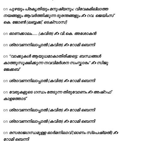
പുഴയും പ്രകൃതിയും മനുഷ്യനും: വിവേകമില്ലാത്ത
on
നയങ്ങളും ആവർത്തിക്കുന്ന ദുരന്തങ്ങളും ✍ റവ. ജെയിംസ്
കെ. ജോൺ (ലബ്ബക്ക്, ടെക്സാസ്)
ഓണക്കാലം….. (കവിത) ✍ വി.കെ. അശോകൻ
on
ശ്രാവണനിലാപ്പാൽ (കവിത) ✍ റോമി ബെന്നി
on
“വാക്കുകൾ ആയുധമാകാതിരിക്കട്ടെ: ബന്ധങ്ങൾ
on
കാത്തുസൂക്ഷിക്കുന്ന നവവിമർശന സംസ്കാരം” ✍️ സിജു
ജേക്കബ്
ശ്രാവണനിലാപ്പാൽ (കവിത) ✍ റോമി ബെന്നി
on
വേരുകളുടെ ഗന്ധം തേടുന്ന തിരുവോണം ✍ അഷ്റഫ്
on
കാളത്തോട്
ശ്രാവണനിലാപ്പാൽ (കവിത) ✍ റോമി ബെന്നി
on
ശ്രാവണനിലാപ്പാൽ (കവിത) ✍ റോമി ബെന്നി
on
രസരാജഗന്ധമുള്ള ഓർമനിലാവ് (ഓണം സ്‌പെഷ്യൽ) ✍
on
റോമി ബെന്നി