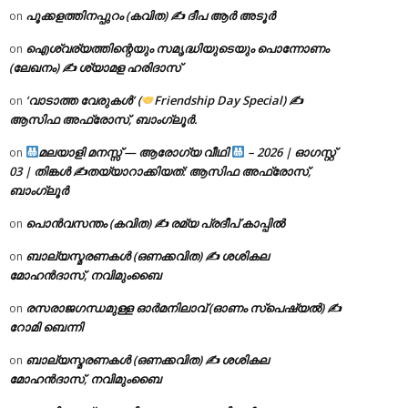
പൂക്കളത്തിനപ്പുറം (കവിത) ✍ ദീപ ആർ അടൂർ
on
ഐശ്വര്യത്തിന്റെയും സമൃദ്ധിയുടെയും പൊന്നോണം
on
(ലേഖനം) ✍ ശ്യാമള ഹരിദാസ്
‘വാടാത്ത വേരുകൾ’ (
Friendship Day Special) ✍
on
ആസിഫ അഫ്രോസ്, ബാംഗ്ലൂർ.
മലയാളി മനസ്സ് — ആരോഗ്യ വീഥി
– 2026 | ഓഗസ്റ്റ്
on
03 | തിങ്കൾ ✍
തയ്യാറാക്കിയത്: ആസിഫ അഫ്രോസ്,
ബാംഗ്ലൂർ
പൊൻവസന്തം (കവിത) ✍ രമ്യ പ്രദീപ് കാപ്പിൽ
on
ബാല്യസ്മരണകൾ (ഒണക്കവിത) ✍ ശശികല
on
മോഹൻദാസ്, നവിമുംബൈ
രസരാജഗന്ധമുള്ള ഓർമനിലാവ് (ഓണം സ്‌പെഷ്യൽ) ✍
on
റോമി ബെന്നി
ബാല്യസ്മരണകൾ (ഒണക്കവിത) ✍ ശശികല
on
മോഹൻദാസ്, നവിമുംബൈ