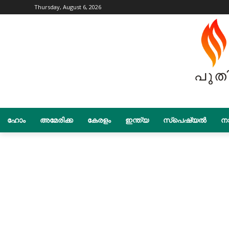
Thursday, August 6, 2026
ഹോം
അമേരിക്ക
കേരളം
ഇന്ത്യ
സ്പെഷ്യൽ
നാ