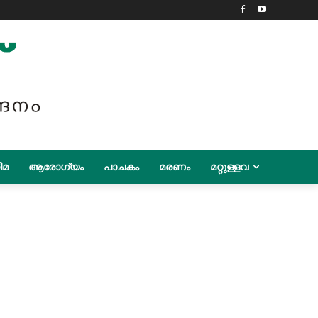
ിമ
ആരോഗ്യം
പാചകം
മരണം
മറ്റുള്ളവ