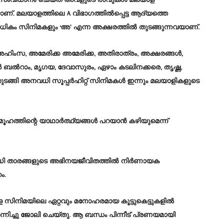
അദ്ദേഹം സംവിധാനം ചെയ്ത അവളുടെ രാവുകൾ മലയാള
്. മലയാളത്തിലെ A വിഭാഗത്തിൽപ്പെട്ട ആദ്യത്തെ
ികം സിനിമകളും ‘അ’ എന്ന അക്ഷരത്തിൽ തുടങ്ങുന്നവയാണ്.
അഹിംസ, അമേരിക്ക അമേരിക്ക, അതിരാത്രം, അക്ഷരങ്ങൾ,
ൽറാം, മൃഗയ, ദേവാസുരം, ഏഴാം കടലിനക്കരെ, തൃഷ്ണ,
ുടങ്ങി അനവധി സൂപ്പർഹിറ്റ് സിനിമകൾ ഇന്നും മലയാളികളുടെ
ഹത്തിന്റെ യാഥാർത്ഥ്യങ്ങൾ പറയാൻ കഴിയുമെന്ന്
ിരവധി താരങ്ങളുടെ അഭിനയജീവിതത്തിൽ നിർണായക
ം.
യാള സിനിമയിലെ ഏറ്റവും മനോഹരമായ കൂട്ടുകെട്ടുകളിൽ
നിച്ചു ജോലി ചെയ്തു. ആ ബന്ധം പിന്നീട് പ്രണയമായി