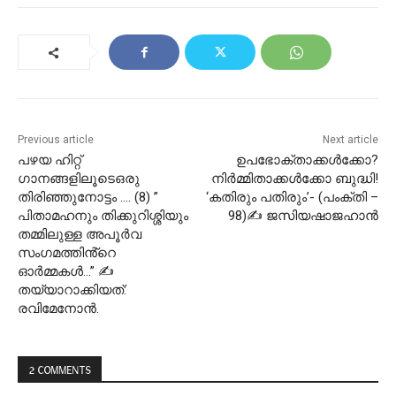
Previous article
Next article
പഴയ ഹിറ്റ്
ഉപഭോക്താക്കൾക്കോ?
ഗാനങ്ങളിലൂടെഒരു
നിർമ്മിതാക്കൾക്കോ ബുദ്ധി!
തിരിഞ്ഞുനോട്ടം …. (8) ”
‘കതിരും പതിരും’- (പംക്തി –
പിതാമഹനും തിക്കുറിശ്ശിയും
98)✍ ജസിയഷാജഹാൻ
തമ്മിലുള്ള അപൂർവ
സംഗമത്തിൻ്റെ
ഓർമ്മകൾ…” ✍
തയ്യാറാക്കിയത്:
രവിമേനോൻ.
2 COMMENTS