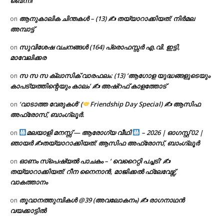
ബെന്നി
ആനുകാലിക ചിന്തകൾ – (13) ✍ തയ്യാറാക്കിയത്: നിർമല
on
അമ്പാട്ട്
സുവിശേഷ വചനങ്ങൾ (164) പ്രൊഫസ്സർ എ.വി. ഇട്ടി,
on
മാവേലിക്കര
സ സ സ ക്ലാസിക് വാരഫലം: (13) ‘ആഗോള യുദ്ധങ്ങളുടെയും
on
കാപട്യത്തിന്റെയും കാലം’ ✍ അഷ്റഫ് കാളത്തോട്
‘വാടാത്ത വേരുകൾ’ (
Friendship Day Special) ✍ ആസിഫ
on
അഫ്രോസ്, ബാംഗ്ലൂർ.
മലയാളി മനസ്സ് — ആരോഗ്യ വീഥി
– 2026 | ഓഗസ്റ്റ് 02 |
on
ഞായർ ✍
തയ്യാറാക്കിയത്: ആസിഫ അഫ്രോസ്, ബാംഗ്ലൂർ
ഓണം സ്പെഷ്യൽ പാചകം – ‘ വെറൈറ്റി പച്ചടി’ ✍
on
തയ്യാറാക്കിയത്: റീന നൈനാൻ, മാജിക്കൽ ഫ്ലേവേഴ്സ്,
വാകത്താനം
തൂവാനത്തുമ്പികൾ @39 (അവലോകനം) ✍ രാഗനാഥൻ
on
വയക്കാട്ടിൽ