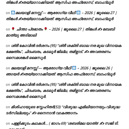
തിങ്കൾ ✍
തയ്യാറാക്കിയത്: ആസിഫ അഫ്രോസ്, ബാംഗ്ലൂർ
മലയാളി മനസ്സ് — ആരോഗ്യ വീഥി
– 2026 | ജൂലൈ 27 |
on
തിങ്കൾ ✍
തയ്യാറാക്കിയത്: ആസിഫ അഫ്രോസ്, ബാംഗ്ലൂർ
ചിന്താ പ്രഭാതം
– 2026 | ജൂലൈ 27 | തിങ്കൾ ✍
ബേബി
on
മാത്യു അടിമാലി
ശ്രീ കോവിൽ ദർശനം (95) “ശ്രീ ശക്തി ബാല നര മുഖ വിനായക
on
ക്ഷേത്രം”, ചിദംബരം, കടലൂർ ജില്ല, തമിഴ്നാട്. ✍ അവതരണം:
സൈമശങ്കർ മൈസൂർ.
മലയാളി മനസ്സ് — ആരോഗ്യ വീഥി
– 2026 | ജൂലൈ 26 |
on
ഞായർ ✍
തയ്യാറാക്കിയത്: ആസിഫ അഫ്രോസ്, ബാംഗ്ലൂർ
ശ്രീ കോവിൽ ദർശനം (95) “ശ്രീ ശക്തി ബാല നര മുഖ വിനായക
on
ക്ഷേത്രം”, ചിദംബരം, കടലൂർ ജില്ല, തമിഴ്നാട്. ✍ അവതരണം:
സൈമശങ്കർ മൈസൂർ.
മിശിഹായുടെ സ്നേഹിതർ(53) “വിശുദ്ധ എമിലിയാനയും വിശുദ്ധ
on
ടര്‍സില്ലയും” ✍ നൈനാൻ വാകത്താനം
പള്ളിക്കൂടം കഥകൾ… ( ഭാഗം 69) ‘ശബരിമല യാത്ര’ ✍ സജി ടി.
on