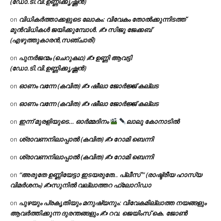
(ഡോ.ടി.വി.ഉണ്ണിക്കൃഷ്ണൻ)
വിധികർത്താക്കളുടെ ലോകം: വിവേകം തോൽക്കുന്നിടത്ത്
on
മുൻവിധികൾ ജയിക്കുമ്പോൾ. ✍️ സിജു ജേക്കബ്
(എഴുത്തുകാരൻ,സഞ്ചാരി)
പുനർജന്മം (ചെറുകഥ) ✍ ഉണ്ണി ആവട്ടി
on
(ഡോ.ടി.വി.ഉണ്ണിക്കൃഷ്ണൻ)
ഓണം വന്നേ (കവിത) ✍ ഷീലാ ജോർജ്ജ് കല്ലട
on
ഓണം വന്നേ (കവിത) ✍ ഷീലാ ജോർജ്ജ് കല്ലട
on
ഇന്ന് മുരളിയുടെ… ഓർമ്മദിനം
ലാലു കോനാടിൽ
on
ശ്രാവണനിലാപ്പാൽ (കവിത) ✍ റോമി ബെന്നി
on
ശ്രാവണനിലാപ്പാൽ (കവിത) ✍ റോമി ബെന്നി
on
“അരുതേ ഉണ്ണിയേട്ടാ ഇടയരുതേ.. പ്ലീസ് ” (രാഷ്ട്രീയ ഹാസ്യ
on
വിമർശനം) ✍സുനിൽ വല്ലാത്തറ ഫ്ലോറിഡാ
പുഴയും പ്രകൃതിയും മനുഷ്യനും: വിവേകമില്ലാത്ത നയങ്ങളും
on
ആവർത്തിക്കുന്ന ദുരന്തങ്ങളും ✍ റവ. ജെയിംസ് കെ. ജോൺ