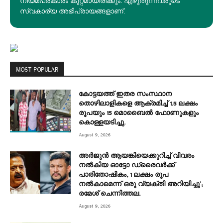
നിയമപ്രകാരം കുറ്റമായിരിക്കും. എഴുതുന്നവരുടെ
സ്വകാര്യ അഭിപ്രായങ്ങളാണ്.
MOST POPULAR
കോട്ടയത്ത് ഇതര സംസ്ഥാന
തൊഴിലാളികളെ ആക്രമിച്ച് 1.5 ലക്ഷം
രൂപയും 15 മൊബൈൽ ഫോണുകളും
കൊള്ളയടിച്ചു.
August 9, 2026
അർജുൻ ആയങ്കിയെക്കുറിച്ച് വിവരം
നൽകിയ ഓട്ടോ ഡ്രൈവർക്ക്
പാരിതോഷികം, 1 ലക്ഷം രൂപ
നൽകാമെന്ന് ഒരു വ്യക്തി അറിയിച്ചു’;
രമേശ് ചെന്നിത്തല.
August 9, 2026