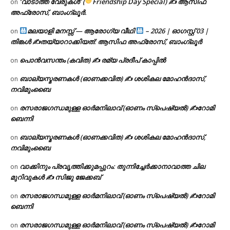
‘വാടാത്ത വേരുകൾ’ (
Friendship Day Special) ✍ ആസിഫ
on
അഫ്രോസ്, ബാംഗ്ലൂർ.
മലയാളി മനസ്സ് — ആരോഗ്യ വീഥി
– 2026 | ഓഗസ്റ്റ് 03 |
on
തിങ്കൾ ✍
തയ്യാറാക്കിയത്: ആസിഫ അഫ്രോസ്, ബാംഗ്ലൂർ
പൊൻവസന്തം (കവിത) ✍ രമ്യ പ്രദീപ് കാപ്പിൽ
on
ബാല്യസ്മരണകൾ (ഓണക്കവിത) ✍ ശശികല മോഹൻദാസ്,
on
നവിമുംബൈ
രസരാജഗന്ധമുള്ള ഓർമനിലാവ് (ഓണം സ്‌പെഷ്യൽ) ✍റോമി
on
ബെന്നി
ബാല്യസ്മരണകൾ (ഓണക്കവിത) ✍ ശശികല മോഹൻദാസ്,
on
നവിമുംബൈ
വാക്കിനും പ്രവൃത്തിക്കുമപ്പുറം: തുന്നിച്ചേർക്കാനാവാത്ത ചില
on
മുറിവുകൾ ✍️ സിജു ജേക്കബ്
രസരാജഗന്ധമുള്ള ഓർമനിലാവ് (ഓണം സ്‌പെഷ്യൽ) ✍റോമി
on
ബെന്നി
രസരാജഗന്ധമുള്ള ഓർമനിലാവ് (ഓണം സ്‌പെഷ്യൽ) ✍റോമി
on