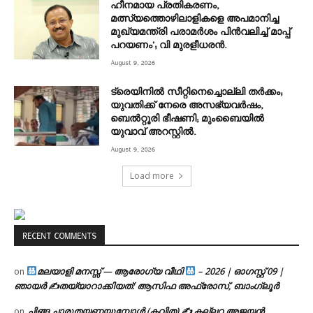
ഹീനമായ പ്രതികരണം,
മത്സ്യത്തൊഴിലാളികളെ അപമാനിച്ച
മുഖ്യമന്ത്രി പരാമർശം പിൻവലിച്ച് മാപ്പ്
പറയണം’; വി മുരളീധരൻ.
August 9, 2026
ട്രെയിനിൽ സീറ്റിനെച്ചൊല്ലി തർക്കം;
യുവതിക്ക് നേരെ അസഭ്യവർഷം,
ബെൽറ്റൂരി ഭീഷണി; മുംബൈയിൽ
യുവാവ് അറസ്റ്റിൽ.
August 9, 2026
Load more
RECENT COMMENTS
മലയാളി മനസ്സ് — ആരോഗ്യ വീഥി
– 2026 | ഓഗസ്റ്റ് 09 |
on
ഞായർ ✍
തയ്യാറാക്കിയത്: ആസിഫ അഫ്രോസ്, ബാംഗ്ലൂർ
ചിങ്ങ ചാരുതയണയുമ്പോൾ (കവിത) ✍ കല്ലറ അജയൻ
on