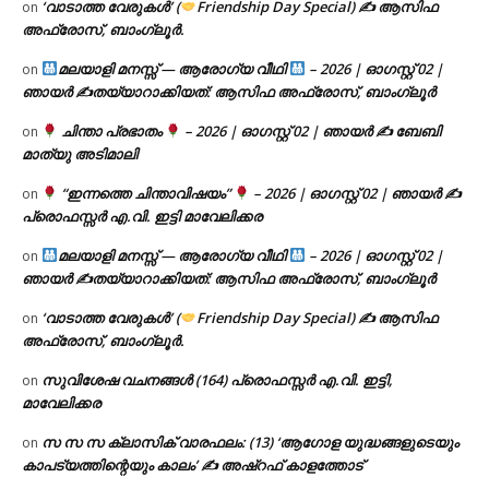
‘വാടാത്ത വേരുകൾ’ (
Friendship Day Special) ✍ ആസിഫ
on
അഫ്രോസ്, ബാംഗ്ലൂർ.
മലയാളി മനസ്സ് — ആരോഗ്യ വീഥി
– 2026 | ഓഗസ്റ്റ് 02 |
on
ഞായർ ✍
തയ്യാറാക്കിയത്: ആസിഫ അഫ്രോസ്, ബാംഗ്ലൂർ
ചിന്താ പ്രഭാതം
– 2026 | ഓഗസ്റ്റ് 02 | ഞായർ ✍
ബേബി
on
മാത്യു അടിമാലി
“ഇന്നത്തെ ചിന്താവിഷയം”
– 2026 | ഓഗസ്റ്റ് 02 | ഞായർ ✍
on
പ്രൊഫസ്സർ എ.വി. ഇട്ടി മാവേലിക്കര
മലയാളി മനസ്സ് — ആരോഗ്യ വീഥി
– 2026 | ഓഗസ്റ്റ് 02 |
on
ഞായർ ✍
തയ്യാറാക്കിയത്: ആസിഫ അഫ്രോസ്, ബാംഗ്ലൂർ
‘വാടാത്ത വേരുകൾ’ (
Friendship Day Special) ✍ ആസിഫ
on
അഫ്രോസ്, ബാംഗ്ലൂർ.
സുവിശേഷ വചനങ്ങൾ (164) പ്രൊഫസ്സർ എ.വി. ഇട്ടി,
on
മാവേലിക്കര
സ സ സ ക്ലാസിക് വാരഫലം: (13) ‘ആഗോള യുദ്ധങ്ങളുടെയും
on
കാപട്യത്തിന്റെയും കാലം’ ✍ അഷ്റഫ് കാളത്തോട്