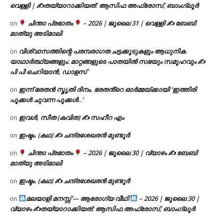
വെള്ളി | ✍
തയ്യാറാക്കിയത്: ആസിഫ അഫ്രോസ്, ബാംഗ്ലൂർ
ചിന്താ പ്രഭാതം
– 2026 | ജൂലൈ 31 | വെള്ളി ✍
ബേബി
on
മാത്യു അടിമാലി
വിശ്വാസത്തിന്റെ പരമ്പരാഗത ചട്ടക്കൂടുകളും ആധുനിക
on
യാഥാർത്ഥ്യങ്ങളും: മാറ്റങ്ങളുടെ പാതയിൽ സഭയും സമൂഹവും ✍
പി പി ചെറിയാൻ, ഡാളസ്
ഇന്ന് ഭരതൻ സ്മൃതി ദിനം. ഭരതൻ്റെ ഓർമ്മയ്ക്കായി ‘ഇത്തിരി
on
പൂക്കൾ ചുവന്ന പൂക്കൾ..’
ഇവൾ, സീത (കവിത) ✍ സഹീറ എം
on
ഇഷ്ടം. (കഥ) ✍ ചന്ദ്രശേഖരൻ മുണ്ടൂർ
on
ചിന്താ പ്രഭാതം
– 2026 | ജൂലൈ 30 | വ്യാഴം ✍
ബേബി
on
മാത്യു അടിമാലി
ഇഷ്ടം. (കഥ) ✍ ചന്ദ്രശേഖരൻ മുണ്ടൂർ
on
മലയാളി മനസ്സ് — ആരോഗ്യ വീഥി
– 2026 | ജൂലൈ 30 |
on
വ്യാഴം ✍
തയ്യാറാക്കിയത്: ആസിഫ അഫ്രോസ്, ബാംഗ്ലൂർ