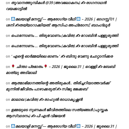
തൂവാനത്തുമ്പികൾ @39 (അവലോകനം) ✍ രാഗനാഥൻ
on
വയക്കാട്ടിൽ
മലയാളി മനസ്സ് — ആരോഗ്യ വീഥി
– 2026 | ഓഗസ്റ്റ് 01 |
on
ശനി ✍
തയ്യാറാക്കിയത്: ആസിഫ അഫ്രോസ്, ബാംഗ്ലൂർ
പൊന്നോണം … തിരുവോണം (കവിത) ✍ റോബിൻ പള്ളുരുത്തി
on
പൊന്നോണം … തിരുവോണം (കവിത) ✍ റോബിൻ പള്ളുരുത്തി
on
‘ എന്റെ ഓർമ്മയിലെ ഓണം ‘ ✍ ബിന്ദു വേണു ചോറ്റാനിക്കര
on
ചിന്താ പ്രഭാതം
– 2026 | ജൂലൈ 31 | വെള്ളി ✍
ബേബി
on
മാത്യു അടിമാലി
ആത്മാഭിമാനത്തിന്റെ അതിരുകൾ.. തിരിച്ചറിയാത്തവർക്ക്
on
മുന്നിൽ ജീവിതം പാഴാക്കരുത് ✍️ സിജു ജേക്കബ്
മാലാഖ (കവിത) ✍ രാഹുൽ രാധാകൃഷ്ണൻ
on
ഉമ്മയുടെ നുണകൾ ജീവിതത്തിലെ സത്യങ്ങൾ (പുസ്തക
on
ആസ്വാദനം) ✍ പി എൻ വിജയൻ
മലയാളി മനസ്സ് — ആരോഗ്യ വീഥി
– 2026 | ജൂലൈ 31 |
on