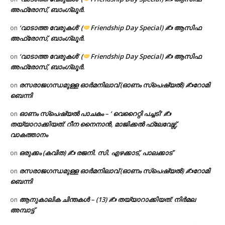
അഫ്രോസ്, ബാംഗ്ലൂർ.
‘വാടാത്ത വേരുകൾ’ (
Friendship Day Special) ✍ ആസിഫ
on
അഫ്രോസ്, ബാംഗ്ലൂർ.
‘വാടാത്ത വേരുകൾ’ (
Friendship Day Special) ✍ ആസിഫ
on
അഫ്രോസ്, ബാംഗ്ലൂർ.
രസരാജഗന്ധമുള്ള ഓർമനിലാവ് (ഓണം സ്‌പെഷ്യൽ) ✍റോമി
on
ബെന്നി
ഓണം സ്പെഷ്യൽ പാചകം – ‘ വെറൈറ്റി പച്ചടി’ ✍
on
തയ്യാറാക്കിയത്: റീന നൈനാൻ, മാജിക്കൽ ഫ്ലേവേഴ്സ്,
വാകത്താനം
ഒരുക്കം (കവിത) ✍ രജനി. സി. എഴക്കാട്, പാലക്കാട്
on
രസരാജഗന്ധമുള്ള ഓർമനിലാവ് (ഓണം സ്‌പെഷ്യൽ) ✍റോമി
on
ബെന്നി
ആനുകാലിക ചിന്തകൾ – (13) ✍ തയ്യാറാക്കിയത്: നിർമല
on
അമ്പാട്ട്