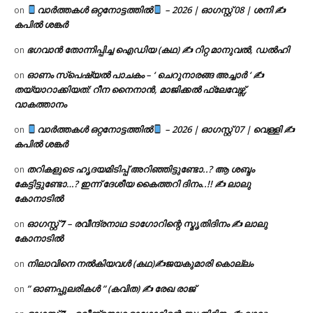
വാർത്തകൾ ഒറ്റനോട്ടത്തിൽ
– 2026 | ഓഗസ്റ്റ് 08 | ശനി ✍
on
കപിൽ ശങ്കർ
ഭഗവാൻ തോന്നിപ്പിച്ച ഐഡിയ (കഥ) ✍ റിറ്റ മാനുവൽ, ഡൽഹി
on
ഓണം സ്പെഷ്യൽ പാചകം – ‘ ചെറുനാരങ്ങ അച്ചാർ ‘ ✍
on
തയ്യാറാക്കിയത്: റീന നൈനാൻ, മാജിക്കൽ ഫ്ലേവേഴ്സ്,
വാകത്താനം
വാർത്തകൾ ഒറ്റനോട്ടത്തിൽ
– 2026 | ഓഗസ്റ്റ് 07 | വെള്ളി ✍
on
കപിൽ ശങ്കർ
തറികളുടെ ഹൃദയമിടിപ്പ് അറിഞ്ഞിട്ടുണ്ടോ..? ആ ശബ്ദം
on
കേട്ടിട്ടുണ്ടോ…? ഇന്ന് ദേശീയ കൈത്തറി ദിനം..!! ✍ ലാലു
കോനാടിൽ
ഓഗസ്റ്റ് 𝟕 – രവീന്ദ്രനാഥ ടാഗോറിന്റെ സ്മൃതിദിനം ✍ ലാലു
on
കോനാടിൽ
നിലാവിനെ നൽകിയവൾ (കഥ)✍ജയകുമാരി കൊല്ലം
on
” ഓണപ്പുലരികൾ ” (കവിത) ✍ രേഖ രാജ്
on