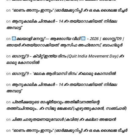
“ഓണം അന്നും ഇന്നും” (ഓർമ്മക്കുറിപ്പ്) ✍ ഒ.കെ.ശൈലജ ടീച്ചർ
on
ആനുകാലിക ചിന്തകൾ – 14 ✍ തയ്യാറാക്കിയത്: നിർമല
on
അമ്പാട്ട്
മലയാളി മനസ്സ് — ആരോഗ്യ വീഥി
– 2026 | ഓഗസ്റ്റ് 09 |
on
ഞായർ ✍
തയ്യാറാക്കിയത്: ആസിഫ അഫ്രോസ്, ബാംഗ്ലൂർ
ഓഗസ്റ്റ് 9 – ക്വിറ്റ് ഇന്ത്യ ദിനം (Quit India Movement Day) ✍
on
ലാലു കോനാടിൽ
ഓഗസ്റ്റ് 9 – ‘ലോക ആദിവാസി ദിനം’ ✍️ലാലു കോനാടിൽ
on
ആനുകാലിക ചിന്തകൾ – 14 ✍ തയ്യാറാക്കിയത്: നിർമല
on
അമ്പാട്ട്
പ്രതീക്ഷയുടെ രാഷ്ട്രീയവും അതിജീവനത്തിന്റെ
on
തത്ത്വചിന്തയും.. ✍️ സിജു ജേക്കബ് (എഴുത്തുകാരൻ, സഞ്ചാരി)
ചിങ്ങ ചാരുതയണയുമ്പോൾ (കവിത) ✍ കല്ലറ അജയൻ
on
“ഓണം അന്നും ഇന്നും” (ഓർമ്മക്കുറിപ്പ്) ✍ ഒ.കെ.ശൈലജ ടീച്ചർ
on