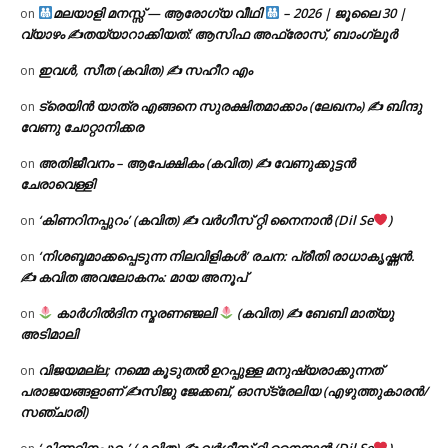
മലയാളി മനസ്സ് — ആരോഗ്യ വീഥി
– 2026 | ജൂലൈ 30 |
on
വ്യാഴം ✍
തയ്യാറാക്കിയത്: ആസിഫ അഫ്രോസ്, ബാംഗ്ലൂർ
ഇവൾ, സീത (കവിത) ✍ സഹീറ എം
on
ട്രെയിൻ യാത്ര എങ്ങനെ സുരക്ഷിതമാക്കാം (ലേഖനം) ✍ ബിന്ദു
on
വേണു ചോറ്റാനിക്കര
അതിജീവനം – ആപേക്ഷികം (കവിത) ✍ വേണുക്കുട്ടൻ
on
ചേരാവെള്ളി
‘കിണറിനപ്പുറം’ (കവിത) ✍ വർഗീസ് റ്റി നൈനാൻ (Dil Se
)
on
‘നിശബ്ദമാക്കപ്പെടുന്ന നിലവിളികൾ’ രചന: പ്രീതി രാധാകൃഷ്ണൻ.
on
✍ കവിത അവലോകനം: മായ അനൂപ്
കാർഗിൽദിന സ്മരണഞ്ജലി
(കവിത) ✍ ബേബി മാത്യു
on
അടിമാലി
വിജയമല്ല; നമ്മെ കൂടുതൽ ഉറപ്പുള്ള മനുഷ്യരാക്കുന്നത്
on
പരാജയങ്ങളാണ് ✍️സിജു ജേക്കബ്, ഓസ്‌ട്രേലിയ (എഴുത്തുകാരൻ/
സഞ്ചാരി)
‘കിണറിനപ്പുറം’ (കവിത) ✍ വർഗീസ് റ്റി നൈനാൻ (Dil Se
)