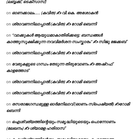
(ലബ്ബക്ക്, ടെക്സാസ്)
ഓണക്കാലം….. (കവിത) ✍ വി.കെ. അശോകൻ
on
ശ്രാവണനിലാപ്പാൽ (കവിത) ✍ റോമി ബെന്നി
on
“വാക്കുകൾ ആയുധമാകാതിരിക്കട്ടെ: ബന്ധങ്ങൾ
on
കാത്തുസൂക്ഷിക്കുന്ന നവവിമർശന സംസ്കാരം” ✍️ സിജു ജേക്കബ്
ശ്രാവണനിലാപ്പാൽ (കവിത) ✍ റോമി ബെന്നി
on
വേരുകളുടെ ഗന്ധം തേടുന്ന തിരുവോണം ✍ അഷ്റഫ്
on
കാളത്തോട്
ശ്രാവണനിലാപ്പാൽ (കവിത) ✍ റോമി ബെന്നി
on
ശ്രാവണനിലാപ്പാൽ (കവിത) ✍ റോമി ബെന്നി
on
രസരാജഗന്ധമുള്ള ഓർമനിലാവ് (ഓണം സ്‌പെഷ്യൽ) ✍റോമി
on
ബെന്നി
ഐശ്വര്യത്തിന്റെയും സമൃദ്ധിയുടെയും പൊന്നോണം
on
(ലേഖനം) ✍ ശ്യാമള ഹരിദാസ്