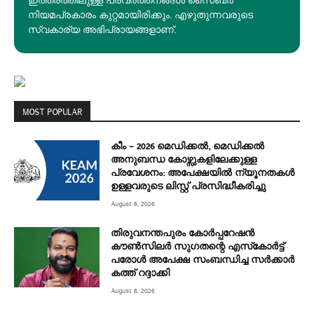
ഇത്തരത്തിലുള്ള പ്രവർത്തനങ്ങൾ സൈബർ
നിയമപ്രകാരം കുറ്റമായിരിക്കും. എഴുതുന്നവരുടെ
സ്വകാര്യ അഭിപ്രായങ്ങളാണ്.
MOST POPULAR
കീം – 2026 മെഡിക്കൽ, മെഡിക്കൽ
അനുബന്ധ കോഴ്സുകളിലേക്കുള്ള
പ്രവേശനം: അപേക്ഷയിൽ ന്യൂനതകൾ
ഉള്ളവരുടെ ലിസ്റ്റ് പ്രസിദ്ധീകരിച്ചു
August 8, 2026
തിരുവനന്തപുരം കോർപ്പറേഷൻ
കൗൺസിലർ സുഗതന്റെ എസ്‌കോർട്ട്
പരോൾ അപേക്ഷ സംബന്ധിച്ച സർക്കാർ
കത്ത് റദ്ദാക്കി
August 8, 2026