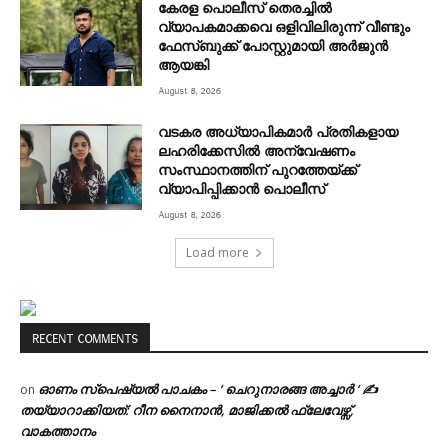
കേരള പൊലീസ് തെരച്ചിൽ
വ്യാപകമാക്കവെ ഒളിവിലിരുന്ന് വീണ്ടും
ഫേസ്ബുക്ക് പോസ്റ്റുമായി അ‍ർജുൻ
ആയങ്കി
August 8, 2026
വടകര അധ്യാപികമാര്‍ പ്രതികളായ
ലഹരിക്കേസില്‍ അന്വേഷണം
സംസ്ഥാനത്തിന് പുറത്തേയ്ക്ക്
വ്യാപിപ്പിക്കാന്‍ പൊലീസ്
August 8, 2026
Load more
RECENT COMMENTS
ഓണം സ്പെഷ്യൽ പാചകം – ‘ ചെറുനാരങ്ങ അച്ചാർ ‘ ✍
on
തയ്യാറാക്കിയത്: റീന നൈനാൻ, മാജിക്കൽ ഫ്ലേവേഴ്സ്,
വാകത്താനം