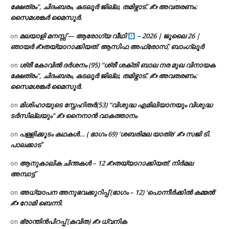
ക്ഷേത്രം”, ചിദംബരം, കടലൂർ ജില്ല, തമിഴ്നാട്. ✍ അവതരണം:
സൈമശങ്കർ മൈസൂർ.
മലയാളി മനസ്സ് — ആരോഗ്യ വീഥി
– 2026 | ജൂലൈ 26 |
on
ഞായർ ✍
തയ്യാറാക്കിയത്: ആസിഫ അഫ്രോസ്, ബാംഗ്ലൂർ
ശ്രീ കോവിൽ ദർശനം (95) “ശ്രീ ശക്തി ബാല നര മുഖ വിനായക
on
ക്ഷേത്രം”, ചിദംബരം, കടലൂർ ജില്ല, തമിഴ്നാട്. ✍ അവതരണം:
സൈമശങ്കർ മൈസൂർ.
മിശിഹായുടെ സ്നേഹിതർ(53) “വിശുദ്ധ എമിലിയാനയും വിശുദ്ധ
on
ടര്‍സില്ലയും” ✍ നൈനാൻ വാകത്താനം
പള്ളിക്കൂടം കഥകൾ… ( ഭാഗം 69) ‘ശബരിമല യാത്ര’ ✍ സജി ടി.
on
പാലക്കാട്
ആനുകാലിക ചിന്തകൾ – 12 ✍തയ്യാറാക്കിയത്: നിർമല
on
അമ്പാട്ട്
അധ്യാപന അനുഭവക്കുറിപ്പ് (ഭാഗം – 12) ‘പൊന്നീർക്കിൽ കമ്മൽ’
on
✍ റോമി ബെന്നി.
ഭ്രാന്തിൻപിറപ്പ് (കവിത) ✍ ധ്വനിക
on