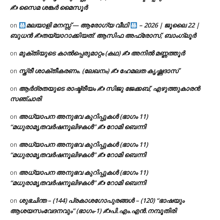
✍ സൈമ ശങ്കർ മൈസൂർ
മലയാളി മനസ്സ് — ആരോഗ്യ വീഥി
– 2026 | ജൂലൈ 22 |
on
ബുധൻ ✍
തയ്യാറാക്കിയത്: ആസിഫ അഫ്രോസ്, ബാംഗ്ലൂർ
മുക്തിയുടെ കാൽപ്പെരുമാറ്റം (കഥ) ✍ അനിൽ മണ്ണത്തൂർ
on
സ്ത്രീ ശാക്തീകരണം. (ലേഖനം) ✍ ഹേമലത കൃഷ്ണദാസ്
on
ആർദ്രതയുടെ രാഷ്ട്രീയം ✍️ സിജു ജേക്കബ്, എഴുത്തുകാരൻ
on
സഞ്ചാരി
അധ്യാപന അനുഭവ കുറിപ്പുകൾ (ഭാഗം 11)
on
“മധുരാമൃതവർഷനൂലിഴകൾ” ✍ റോമി ബെന്നി
അധ്യാപന അനുഭവ കുറിപ്പുകൾ (ഭാഗം 11)
on
“മധുരാമൃതവർഷനൂലിഴകൾ” ✍ റോമി ബെന്നി
അധ്യാപന അനുഭവ കുറിപ്പുകൾ (ഭാഗം 11)
on
“മധുരാമൃതവർഷനൂലിഴകൾ” ✍ റോമി ബെന്നി
ശുഭചിന്ത – (144) പ്രകാശഗോപുരങ്ങൾ – (120) “ഭാഷയും
on
ആശയസംവേദനവും” (ഭാഗം-1) ✍പി.എം.എൻ.നമ്പൂതിരി