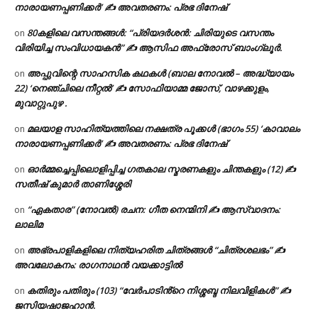
നാരായണപ്പണിക്കർ’ ✍ അവതരണം: പ്രഭ ദിനേഷ്
80കളിലെ വസന്തങ്ങൾ: “പ്രിയദർശൻ: ചിരിയുടെ വസന്തം
on
വിരിയിച്ച സംവിധായകൻ” ✍ ആസിഫ അഫ്രോസ് ബാംഗ്ലൂർ.
അപ്പുവിന്റെ സാഹസിക കഥകൾ (ബാല നോവൽ – അദ്ധ്യായം
on
22) ‘നെഞ്ചിലെ നീറ്റൽ’ ✍ സോഫിയാമ്മ ജോസ്, വാഴക്കുളം,
മുവാറ്റുപുഴ .
മലയാള സാഹിത്യത്തിലെ നക്ഷത്ര പൂക്കൾ (ഭാഗം 55) ‘കാവാലം
on
നാരായണപ്പണിക്കർ’ ✍ അവതരണം: പ്രഭ ദിനേഷ്
ഓർമ്മച്ചെപ്പിലൊളിപ്പിച്ച ഗതകാല സ്മരണകളും ചിന്തകളും (12) ✍
on
സതീഷ് കുമാർ താണിശ്ശേരി
“ഏകതാര” (നോവൽ) രചന: ഗീത നെന്മിനി ✍ ആസ്വാദനം:
on
ലാലിമ
അഭ്രപാളികളിലെ നിത്യഹരിത ചിത്രങ്ങൾ “ചിത്രശലഭം” ✍
on
അവലോകനം: രാഗനാഥൻ വയക്കാട്ടിൽ
കതിരും പതിരും (103) “വേർപാടിൻ്റെ നിശ്ശബ്ദ നിലവിളികൾ” ✍
on
ജസിയഷാജഹാൻ.