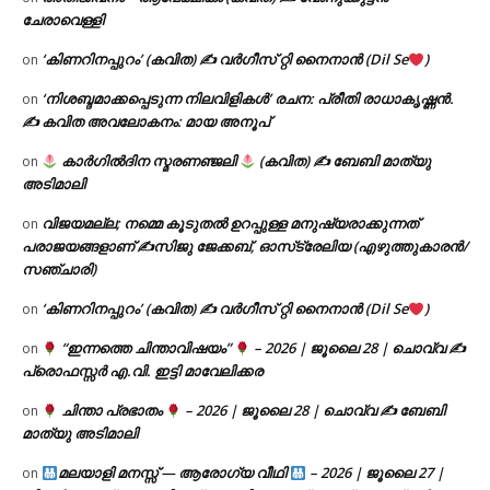
ചേരാവെള്ളി
‘കിണറിനപ്പുറം’ (കവിത) ✍ വർഗീസ് റ്റി നൈനാൻ (Dil Se
)
on
‘നിശബ്ദമാക്കപ്പെടുന്ന നിലവിളികൾ’ രചന: പ്രീതി രാധാകൃഷ്ണൻ.
on
✍ കവിത അവലോകനം: മായ അനൂപ്
കാർഗിൽദിന സ്മരണഞ്ജലി
(കവിത) ✍ ബേബി മാത്യു
on
അടിമാലി
വിജയമല്ല; നമ്മെ കൂടുതൽ ഉറപ്പുള്ള മനുഷ്യരാക്കുന്നത്
on
പരാജയങ്ങളാണ് ✍️സിജു ജേക്കബ്, ഓസ്‌ട്രേലിയ (എഴുത്തുകാരൻ/
സഞ്ചാരി)
‘കിണറിനപ്പുറം’ (കവിത) ✍ വർഗീസ് റ്റി നൈനാൻ (Dil Se
)
on
“ഇന്നത്തെ ചിന്താവിഷയം”
– 2026 | ജൂലൈ 28 | ചൊവ്വ ✍
on
പ്രൊഫസ്സർ എ.വി. ഇട്ടി മാവേലിക്കര
ചിന്താ പ്രഭാതം
– 2026 | ജൂലൈ 28 | ചൊവ്വ ✍
ബേബി
on
മാത്യു അടിമാലി
മലയാളി മനസ്സ് — ആരോഗ്യ വീഥി
– 2026 | ജൂലൈ 27 |
on