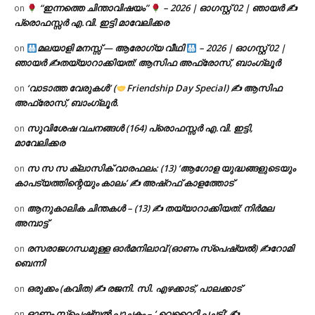
“ഇന്നത്തെ ചിന്താവിഷയം”
– 2026 | ഓഗസ്റ്റ് 02 | ഞായർ ✍
on
പ്രൊഫസ്സർ എ.വി. ഇട്ടി മാവേലിക്കര
മലയാളി മനസ്സ് — ആരോഗ്യ വീഥി
– 2026 | ഓഗസ്റ്റ് 02 |
on
ഞായർ ✍
തയ്യാറാക്കിയത്: ആസിഫ അഫ്രോസ്, ബാംഗ്ലൂർ
‘വാടാത്ത വേരുകൾ’ (
Friendship Day Special) ✍ ആസിഫ
on
അഫ്രോസ്, ബാംഗ്ലൂർ.
സുവിശേഷ വചനങ്ങൾ (164) പ്രൊഫസ്സർ എ.വി. ഇട്ടി,
on
മാവേലിക്കര
സ സ സ ക്ലാസിക് വാരഫലം: (13) ‘ആഗോള യുദ്ധങ്ങളുടെയും
on
കാപട്യത്തിന്റെയും കാലം’ ✍ അഷ്റഫ് കാളത്തോട്
ആനുകാലിക ചിന്തകൾ – (13) ✍ തയ്യാറാക്കിയത്: നിർമല
on
അമ്പാട്ട്
രസരാജഗന്ധമുള്ള ഓർമനിലാവ് (ഓണം സ്‌പെഷ്യൽ) ✍റോമി
on
ബെന്നി
ഒരുക്കം (കവിത) ✍ രജനി. സി. എഴക്കാട്, പാലക്കാട്
on
ഓണം സ്പെഷ്യൽ പാചകം – ‘ വെറൈറ്റി പച്ചടി’ ✍
on