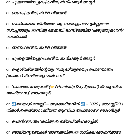
പൂക്കളത്തിനപ്പുറം (കവിത) ✍ ദീപ ആർ അടൂർ
on
ഓണം (കവിത) ✍ PN വിജയൻ
on
ലക്ഷ്യബോധമില്ലാത്ത തുടക്കങ്ങളും അപൂർണ്ണമായ
on
സ്വപ്നങ്ങളും. ✍️സിജു ജേക്കബ്, ഓസ്‌ട്രേലിയ (എഴുത്തുകാരൻ/
സഞ്ചാരി)
ഓണം (കവിത) ✍ PN വിജയൻ
on
പൂക്കളത്തിനപ്പുറം (കവിത) ✍ ദീപ ആർ അടൂർ
on
ഐശ്വര്യത്തിന്റെയും സമൃദ്ധിയുടെയും പൊന്നോണം
on
(ലേഖനം) ✍ ശ്യാമള ഹരിദാസ്
‘വാടാത്ത വേരുകൾ’ (
Friendship Day Special) ✍ ആസിഫ
on
അഫ്രോസ്, ബാംഗ്ലൂർ.
മലയാളി മനസ്സ് — ആരോഗ്യ വീഥി
– 2026 | ഓഗസ്റ്റ് 03 |
on
തിങ്കൾ ✍
തയ്യാറാക്കിയത്: ആസിഫ അഫ്രോസ്, ബാംഗ്ലൂർ
പൊൻവസന്തം (കവിത) ✍ രമ്യ പ്രദീപ് കാപ്പിൽ
on
ബാല്യസ്മരണകൾ (ഓണക്കവിത) ✍ ശശികല മോഹൻദാസ്,
on