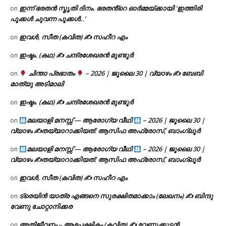
ഇന്ന് ഭരതൻ സ്മൃതി ദിനം. ഭരതൻ്റെ ഓർമ്മയ്ക്കായി ‘ഇത്തിരി
on
പൂക്കൾ ചുവന്ന പൂക്കൾ..’
ഇവൾ, സീത (കവിത) ✍ സഹീറ എം
on
ഇഷ്ടം. (കഥ) ✍ ചന്ദ്രശേഖരൻ മുണ്ടൂർ
on
ചിന്താ പ്രഭാതം
– 2026 | ജൂലൈ 30 | വ്യാഴം ✍
ബേബി
on
മാത്യു അടിമാലി
ഇഷ്ടം. (കഥ) ✍ ചന്ദ്രശേഖരൻ മുണ്ടൂർ
on
മലയാളി മനസ്സ് — ആരോഗ്യ വീഥി
– 2026 | ജൂലൈ 30 |
on
വ്യാഴം ✍
തയ്യാറാക്കിയത്: ആസിഫ അഫ്രോസ്, ബാംഗ്ലൂർ
മലയാളി മനസ്സ് — ആരോഗ്യ വീഥി
– 2026 | ജൂലൈ 30 |
on
വ്യാഴം ✍
തയ്യാറാക്കിയത്: ആസിഫ അഫ്രോസ്, ബാംഗ്ലൂർ
ഇവൾ, സീത (കവിത) ✍ സഹീറ എം
on
ട്രെയിൻ യാത്ര എങ്ങനെ സുരക്ഷിതമാക്കാം (ലേഖനം) ✍ ബിന്ദു
on
വേണു ചോറ്റാനിക്കര
അതിജീവനം – ആപേക്ഷികം (കവിത) ✍ വേണുക്കുട്ടൻ
on