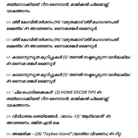
തയ്യാറാക്കിയത്: റീന നൈനാൻ, മാജിക്കൽ ഫ്ലേവേഴ്സ്,
വാകത്താനം
ശ്രീ കോവിൽ ദർശനം (94) ‘വഴുതക്കാട് ശ്രീ മഹാഗണപതി
on
ക്ഷേത്രം’ ✍ അവതരണം: സൈമശങ്കർ മൈസൂർ.
ശ്രീ കോവിൽ ദർശനം (94) ‘വഴുതക്കാട് ശ്രീ മഹാഗണപതി
on
ക്ഷേത്രം’ ✍ അവതരണം: സൈമശങ്കർ മൈസൂർ.
കാലാനുസൃത കുറിപ്പുകൾ (5) ‘തണൽ നഷ്ടപ്പെടുന്ന വാർദ്ധക്യം’
on
✍ സൈമ ശങ്കർ മൈസൂർ
കാലാനുസൃത കുറിപ്പുകൾ (5) ‘തണൽ നഷ്ടപ്പെടുന്ന വാർദ്ധക്യം’
on
✍ സൈമ ശങ്കർ മൈസൂർ
‘ ചില പൊടിക്കൈകൾ ‘ (3) HOME DECOR TIPS ✍
on
തയ്യാറാക്കിയത്: റീന നൈനാൻ, മാജിക്കൽ ഫ്ലേവേഴ്സ്,
വാകത്താനം
വിവിധതരം തെയ്യങ്ങൾ.. (ഭാഗം -12) “ആടിവേടൻ” ✍
on
അവതരണം: രജിത എൻ.കെ
അമേരിക്ക – (26) “Taybee island” (യാത്രാ വിവരണം) ✍ റിറ്റ
on