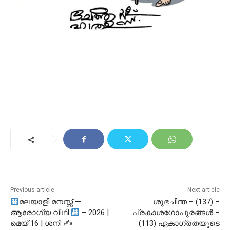
Previous article
Next article
മലയാളി മനസ്സ് —
ശുഭചിന്ത – (137) –
ആരോഗ്യ വീഥി
– 2026 |
പ്രകാശഗോപുരങ്ങൾ –
മെയ് 16 | ശനി ✍
(113) ഏകാഗ്രതയുടെ