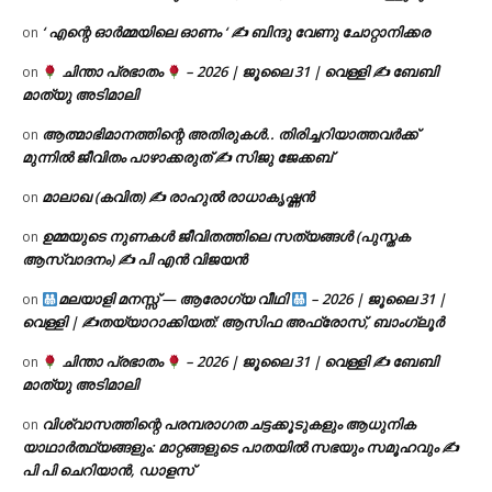
‘ എന്റെ ഓർമ്മയിലെ ഓണം ‘ ✍ ബിന്ദു വേണു ചോറ്റാനിക്കര
on
ചിന്താ പ്രഭാതം
– 2026 | ജൂലൈ 31 | വെള്ളി ✍
ബേബി
on
മാത്യു അടിമാലി
ആത്മാഭിമാനത്തിന്റെ അതിരുകൾ.. തിരിച്ചറിയാത്തവർക്ക്
on
മുന്നിൽ ജീവിതം പാഴാക്കരുത് ✍️ സിജു ജേക്കബ്
മാലാഖ (കവിത) ✍ രാഹുൽ രാധാകൃഷ്ണൻ
on
ഉമ്മയുടെ നുണകൾ ജീവിതത്തിലെ സത്യങ്ങൾ (പുസ്തക
on
ആസ്വാദനം) ✍ പി എൻ വിജയൻ
മലയാളി മനസ്സ് — ആരോഗ്യ വീഥി
– 2026 | ജൂലൈ 31 |
on
വെള്ളി | ✍
തയ്യാറാക്കിയത്: ആസിഫ അഫ്രോസ്, ബാംഗ്ലൂർ
ചിന്താ പ്രഭാതം
– 2026 | ജൂലൈ 31 | വെള്ളി ✍
ബേബി
on
മാത്യു അടിമാലി
വിശ്വാസത്തിന്റെ പരമ്പരാഗത ചട്ടക്കൂടുകളും ആധുനിക
on
യാഥാർത്ഥ്യങ്ങളും: മാറ്റങ്ങളുടെ പാതയിൽ സഭയും സമൂഹവും ✍
പി പി ചെറിയാൻ, ഡാളസ്