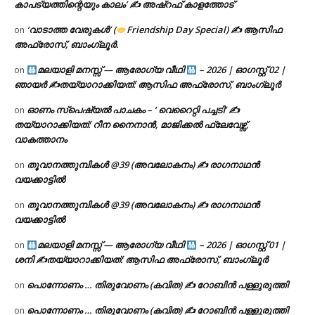
കാപട്യത്തിന്റെയും കാലം’ ✍ അഷ്റഫ് കാളത്തോട്
‘വാടാത്ത വേരുകൾ’ (
Friendship Day Special) ✍ ആസിഫ
on
അഫ്രോസ്, ബാംഗ്ലൂർ.
മലയാളി മനസ്സ് — ആരോഗ്യ വീഥി
– 2026 | ഓഗസ്റ്റ് 02 |
on
ഞായർ ✍
തയ്യാറാക്കിയത്: ആസിഫ അഫ്രോസ്, ബാംഗ്ലൂർ
ഓണം സ്പെഷ്യൽ പാചകം – ‘ വെറൈറ്റി പച്ചടി’ ✍
on
തയ്യാറാക്കിയത്: റീന നൈനാൻ, മാജിക്കൽ ഫ്ലേവേഴ്സ്,
വാകത്താനം
തൂവാനത്തുമ്പികൾ @39 (അവലോകനം) ✍ രാഗനാഥൻ
on
വയക്കാട്ടിൽ
തൂവാനത്തുമ്പികൾ @39 (അവലോകനം) ✍ രാഗനാഥൻ
on
വയക്കാട്ടിൽ
മലയാളി മനസ്സ് — ആരോഗ്യ വീഥി
– 2026 | ഓഗസ്റ്റ് 01 |
on
ശനി ✍
തയ്യാറാക്കിയത്: ആസിഫ അഫ്രോസ്, ബാംഗ്ലൂർ
പൊന്നോണം … തിരുവോണം (കവിത) ✍ റോബിൻ പള്ളുരുത്തി
on
പൊന്നോണം … തിരുവോണം (കവിത) ✍ റോബിൻ പള്ളുരുത്തി
on