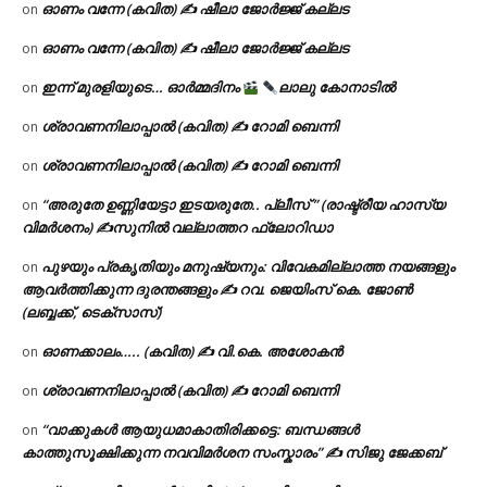
ഓണം വന്നേ (കവിത) ✍ ഷീലാ ജോർജ്ജ് കല്ലട
on
ഓണം വന്നേ (കവിത) ✍ ഷീലാ ജോർജ്ജ് കല്ലട
on
ഇന്ന് മുരളിയുടെ… ഓർമ്മദിനം
ലാലു കോനാടിൽ
on
ശ്രാവണനിലാപ്പാൽ (കവിത) ✍ റോമി ബെന്നി
on
ശ്രാവണനിലാപ്പാൽ (കവിത) ✍ റോമി ബെന്നി
on
“അരുതേ ഉണ്ണിയേട്ടാ ഇടയരുതേ.. പ്ലീസ് ” (രാഷ്ട്രീയ ഹാസ്യ
on
വിമർശനം) ✍സുനിൽ വല്ലാത്തറ ഫ്ലോറിഡാ
പുഴയും പ്രകൃതിയും മനുഷ്യനും: വിവേകമില്ലാത്ത നയങ്ങളും
on
ആവർത്തിക്കുന്ന ദുരന്തങ്ങളും ✍ റവ. ജെയിംസ് കെ. ജോൺ
(ലബ്ബക്ക്, ടെക്സാസ്)
ഓണക്കാലം….. (കവിത) ✍ വി.കെ. അശോകൻ
on
ശ്രാവണനിലാപ്പാൽ (കവിത) ✍ റോമി ബെന്നി
on
“വാക്കുകൾ ആയുധമാകാതിരിക്കട്ടെ: ബന്ധങ്ങൾ
on
കാത്തുസൂക്ഷിക്കുന്ന നവവിമർശന സംസ്കാരം” ✍️ സിജു ജേക്കബ്