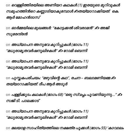
വെള്ളിത്തിരയിലെ അണിയറ കഥകൾ (1) ഇരയുടെ മുറിവുകൾ
on
സമൂഹത്തിന്‍റെ കണ്ണാടിയാകുമ്പോൾ ✍തയ്യാറാക്കിയത്: കെ.
ആര്‍ മോഹന്‍ദാസ്
ഓർമ്മയിലെ മുഖങ്ങൾ: “കോട്ടക്കൽ ശിവരാമൻ” ✍ അജി
on
സുരേന്ദ്രൻ
അധ്യാപന അനുഭവ കുറിപ്പുകൾ (ഭാഗം 11)
on
“മധുരാമൃതവർഷനൂലിഴകൾ” ✍ റോമി ബെന്നി
അധ്യാപന അനുഭവ കുറിപ്പുകൾ (ഭാഗം 11)
on
“മധുരാമൃതവർഷനൂലിഴകൾ” ✍ റോമി ബെന്നി
പുസ്തകപരിചയം: “മഴുവിന്റെ കഥ”, രചന – ബലാമണിയമ്മ ✍
on
തയ്യാറാക്കിയത്: ദീപ ആർ അടൂർ
പള്ളിക്കൂടം കഥകൾ (ഭാഗം 68) “ഒരു സ്വപ്നം പൂവണിയുന്നു…” ✍
on
സജി ടി. പാലക്കാട്
അധ്യാപന അനുഭവ കുറിപ്പുകൾ (ഭാഗം 11)
on
“മധുരാമൃതവർഷനൂലിഴകൾ” ✍ റോമി ബെന്നി
മലയാള സാഹിത്യത്തിലെ നക്ഷത്ര പൂക്കൾ (ഭാഗം 55) ‘കാവാലം
on