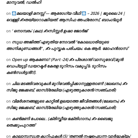
മാനുവൽ, ഡൽഹി
മലയാളി മനസ്സ് — ആരോഗ്യ വീഥി
– 2026 | ജൂലൈ 24 |
on
വെള്ളി ✍
തയ്യാറാക്കിയത്: ആസിഫ അഫ്രോസ്, ബാംഗ്ലൂർ
‘ നൊമ്പരം’ (കഥ) ✍സിസ്റ്റർ ഉഷാ ജോർജ്
on
സുധ അജിത്ത് എഴുതിയ നോവൽ “കോലധാരിയുടെ
on
അഗ്നികുണ്ഡങ്ങള്‍” , ✍ പുസ്തക പരിചയം: കെ ആർ. മോഹൻദാസ്
Open up ആകണോ? (Part -24) ✍ പ്രശാന്ത് വാസുദേവ് (മുൻ
on
ഡെപ്യൂട്ടി ഡയറക്ടർ കേരള ടൂറിസം വകുപ്പ് & ടൂറിസം
കൺസൾട്ടൻ്റ്).
ചില മടങ്ങിവരവുകൾ മുറിവേൽപ്പിക്കാനുള്ളതാണ്! (ലേഖനം) ✍️
on
സിജു ജേക്കബ്, ഓസ്‌ട്രേലിയ (എഴുത്തുകാരൻ/സഞ്ചാരി)
വിമർശനങ്ങളുടെ കാറ്റിൽ ഉലയാത്ത ജീവിതങ്ങൾ (ലേഖനം) ✍️
on
സിജു ജേക്കബ്, ഓസ്‌ട്രേലിയ (എഴുത്തുകാരൻ/സഞ്ചാരി)
കൺമണി പോലെ.. (ക്രിസ്തീയ ഭക്തിഗാനം) ✍ ബൈജു
on
തെക്കുംപുറത്ത്
കാലാനുസൃത കുറിപ്പുകൾ (5) ‘തണൽ നഷ്ടപ്പെടുന്ന വാർദ്ധക്യം’
on