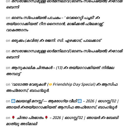
രസരാജഗന്ധമുള്ള ഓർമനിലാവ് (ഓണം സ്‌പെഷ്യൽ) ✍റോമി
on
ബെന്നി
ഓണം സ്പെഷ്യൽ പാചകം – ‘ വെറൈറ്റി പച്ചടി’ ✍
on
തയ്യാറാക്കിയത്: റീന നൈനാൻ, മാജിക്കൽ ഫ്ലേവേഴ്സ്,
വാകത്താനം
ഒരുക്കം (കവിത) ✍ രജനി. സി. എഴക്കാട്, പാലക്കാട്
on
രസരാജഗന്ധമുള്ള ഓർമനിലാവ് (ഓണം സ്‌പെഷ്യൽ) ✍റോമി
on
ബെന്നി
ആനുകാലിക ചിന്തകൾ – (13) ✍ തയ്യാറാക്കിയത്: നിർമല
on
അമ്പാട്ട്
‘വാടാത്ത വേരുകൾ’ (
Friendship Day Special) ✍ ആസിഫ
on
അഫ്രോസ്, ബാംഗ്ലൂർ.
മലയാളി മനസ്സ് — ആരോഗ്യ വീഥി
– 2026 | ഓഗസ്റ്റ് 02 |
on
ഞായർ ✍
തയ്യാറാക്കിയത്: ആസിഫ അഫ്രോസ്, ബാംഗ്ലൂർ
ചിന്താ പ്രഭാതം
– 2026 | ഓഗസ്റ്റ് 02 | ഞായർ ✍
ബേബി
on
മാത്യു അടിമാലി