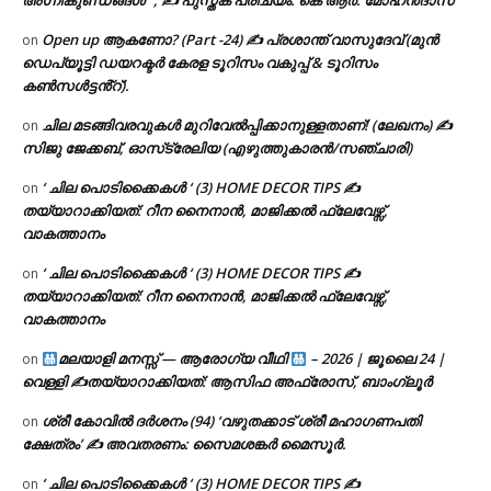
അഗ്നികുണ്ഡങ്ങള്‍” , ✍ പുസ്തക പരിചയം: കെ ആർ. മോഹൻദാസ്
Open up ആകണോ? (Part -24) ✍ പ്രശാന്ത് വാസുദേവ് (മുൻ
on
ഡെപ്യൂട്ടി ഡയറക്ടർ കേരള ടൂറിസം വകുപ്പ് & ടൂറിസം
കൺസൾട്ടൻ്റ്).
ചില മടങ്ങിവരവുകൾ മുറിവേൽപ്പിക്കാനുള്ളതാണ്! (ലേഖനം) ✍️
on
സിജു ജേക്കബ്, ഓസ്‌ട്രേലിയ (എഴുത്തുകാരൻ/സഞ്ചാരി)
‘ ചില പൊടിക്കൈകൾ ‘ (3) HOME DECOR TIPS ✍
on
തയ്യാറാക്കിയത്: റീന നൈനാൻ, മാജിക്കൽ ഫ്ലേവേഴ്സ്,
വാകത്താനം
‘ ചില പൊടിക്കൈകൾ ‘ (3) HOME DECOR TIPS ✍
on
തയ്യാറാക്കിയത്: റീന നൈനാൻ, മാജിക്കൽ ഫ്ലേവേഴ്സ്,
വാകത്താനം
മലയാളി മനസ്സ് — ആരോഗ്യ വീഥി
– 2026 | ജൂലൈ 24 |
on
വെള്ളി ✍
തയ്യാറാക്കിയത്: ആസിഫ അഫ്രോസ്, ബാംഗ്ലൂർ
ശ്രീ കോവിൽ ദർശനം (94) ‘വഴുതക്കാട് ശ്രീ മഹാഗണപതി
on
ക്ഷേത്രം’ ✍ അവതരണം: സൈമശങ്കർ മൈസൂർ.
‘ ചില പൊടിക്കൈകൾ ‘ (3) HOME DECOR TIPS ✍
on