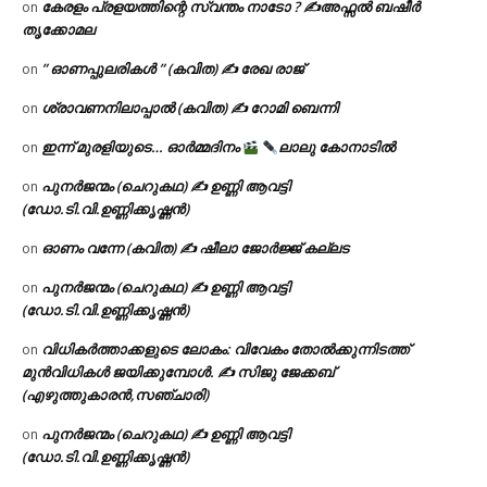
കേരളം പ്രളയത്തിന്റെ സ്വന്തം നാടോ ? ✍️അഫ്സൽ ബഷീർ
on
തൃക്കോമല
” ഓണപ്പുലരികൾ ” (കവിത) ✍ രേഖ രാജ്
on
ശ്രാവണനിലാപ്പാൽ (കവിത) ✍ റോമി ബെന്നി
on
ഇന്ന് മുരളിയുടെ… ഓർമ്മദിനം
ലാലു കോനാടിൽ
on
പുനർജന്മം (ചെറുകഥ) ✍ ഉണ്ണി ആവട്ടി
on
(ഡോ.ടി.വി.ഉണ്ണിക്കൃഷ്ണൻ)
ഓണം വന്നേ (കവിത) ✍ ഷീലാ ജോർജ്ജ് കല്ലട
on
പുനർജന്മം (ചെറുകഥ) ✍ ഉണ്ണി ആവട്ടി
on
(ഡോ.ടി.വി.ഉണ്ണിക്കൃഷ്ണൻ)
വിധികർത്താക്കളുടെ ലോകം: വിവേകം തോൽക്കുന്നിടത്ത്
on
മുൻവിധികൾ ജയിക്കുമ്പോൾ. ✍️ സിജു ജേക്കബ്
(എഴുത്തുകാരൻ,സഞ്ചാരി)
പുനർജന്മം (ചെറുകഥ) ✍ ഉണ്ണി ആവട്ടി
on
(ഡോ.ടി.വി.ഉണ്ണിക്കൃഷ്ണൻ)