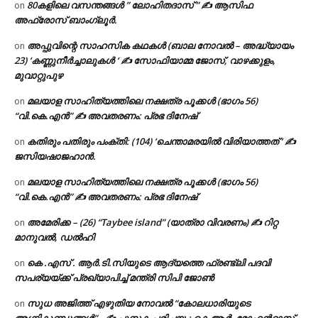
80കളിലെ വസന്തങ്ങൾ ” ലോഹിതദാസ് ” ✍ ആസിഫ
on
അഫ്രോസ് ബാംഗ്ലൂർ.
അപ്പുവിന്റെ സാഹസിക കഥകൾ (ബാല നോവൽ – അദ്ധ്യായം
on
23) ‘കണ്ണുനീർച്ചാലുകൾ ‘ ✍ സോഫിയാമ്മ ജോസ്, വാഴക്കുളം,
മുവാറ്റുപുഴ
മലയാള സാഹിത്യത്തിലെ നക്ഷത്ര പൂക്കൾ (ഭാഗം 56)
on
“വി.കെ.എൻ” ✍ അവതരണം: പ്രഭ ദിനേഷ്
കതിരും പതിരും പംക്തി: (104) ‘ചെന്താമരയിൽ വിരിയാത്തത് ‘ ✍
on
ജസിയഷാജഹാൻ.
മലയാള സാഹിത്യത്തിലെ നക്ഷത്ര പൂക്കൾ (ഭാഗം 56)
on
“വി.കെ.എൻ” ✍ അവതരണം: പ്രഭ ദിനേഷ്
അമേരിക്ക – (26) “Taybee island” (യാത്രാ വിവരണം) ✍ റിറ്റ
on
മാനുവൽ, ഡൽഹി
കെ .എസ് . ആർ.ടി.സിയുടെ ആദ്യത്തെ ഫ്രണ്ട്ലി പദവി
on
സപര്യയ്ക്ക് പ്രഖ്യാപിച്ച് മന്ത്രി സിപി ജോൺ
സുധ അജിത്ത് എഴുതിയ നോവൽ “കോലധാരിയുടെ
on