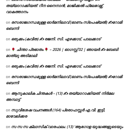
തയ്യാറാക്കിയത്: റീന നൈനാൻ, മാജിക്കൽ ഫ്ലേവേഴ്സ്,
വാകത്താനം
രസരാജഗന്ധമുള്ള ഓർമനിലാവ് (ഓണം സ്‌പെഷ്യൽ) ✍റോമി
on
ബെന്നി
ഒരുക്കം (കവിത) ✍ രജനി. സി. എഴക്കാട്, പാലക്കാട്
on
ചിന്താ പ്രഭാതം
– 2026 | ഓഗസ്റ്റ് 02 | ഞായർ ✍
ബേബി
on
മാത്യു അടിമാലി
ഒരുക്കം (കവിത) ✍ രജനി. സി. എഴക്കാട്, പാലക്കാട്
on
രസരാജഗന്ധമുള്ള ഓർമനിലാവ് (ഓണം സ്‌പെഷ്യൽ) ✍റോമി
on
ബെന്നി
ആനുകാലിക ചിന്തകൾ – (13) ✍ തയ്യാറാക്കിയത്: നിർമല
on
അമ്പാട്ട്
സുവിശേഷ വചനങ്ങൾ (164) പ്രൊഫസ്സർ എ.വി. ഇട്ടി,
on
മാവേലിക്കര
സ സ സ ക്ലാസിക് വാരഫലം: (13) ‘ആഗോള യുദ്ധങ്ങളുടെയും
on