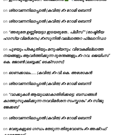
ശ്രാവണനിലാപ്പാൽ (കവിത) ✍ റോമി ബെന്നി
on
ശ്രാവണനിലാപ്പാൽ (കവിത) ✍ റോമി ബെന്നി
on
“അരുതേ ഉണ്ണിയേട്ടാ ഇടയരുതേ.. പ്ലീസ് ” (രാഷ്ട്രീയ
on
ഹാസ്യ വിമർശനം) ✍സുനിൽ വല്ലാത്തറ ഫ്ലോറിഡാ
പുഴയും പ്രകൃതിയും മനുഷ്യനും: വിവേകമില്ലാത്ത
on
നയങ്ങളും ആവർത്തിക്കുന്ന ദുരന്തങ്ങളും ✍ റവ. ജെയിംസ്
കെ. ജോൺ (ലബ്ബക്ക്, ടെക്സാസ്)
ഓണക്കാലം….. (കവിത) ✍ വി.കെ. അശോകൻ
on
ശ്രാവണനിലാപ്പാൽ (കവിത) ✍ റോമി ബെന്നി
on
“വാക്കുകൾ ആയുധമാകാതിരിക്കട്ടെ: ബന്ധങ്ങൾ
on
കാത്തുസൂക്ഷിക്കുന്ന നവവിമർശന സംസ്കാരം” ✍️ സിജു
ജേക്കബ്
ശ്രാവണനിലാപ്പാൽ (കവിത) ✍ റോമി ബെന്നി
on
വേരുകളുടെ ഗന്ധം തേടുന്ന തിരുവോണം ✍ അഷ്റഫ്
on
കാളത്തോട്