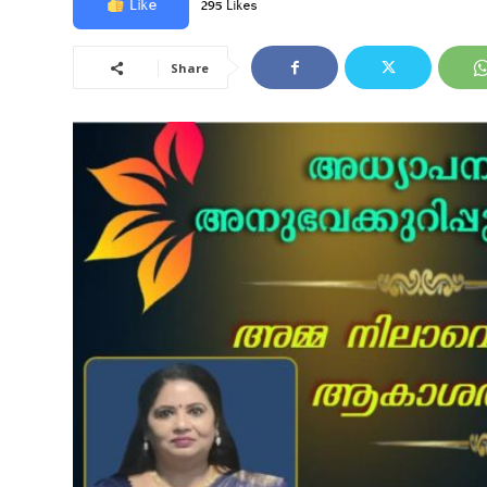
Like
295 Likes
Share