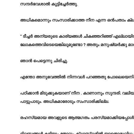
സന്ദർഭവശാൽ കൂട്ടിച്ചേർത്തു.
അധികമൊന്നും സംസാരിക്കാത്ത നീന എന്ന ഒൻപതാം ക്ലാസ
” ടീച്ചർ അന്യരുടെ കാര്യങ്ങൾ ചികഞ്ഞറിഞ്ഞ് എല്ലായിട
ലോകത്തെവിടെയെങ്കിലുമുണ്ടോ ? അതും മനുഷ്യർക്കു മാത്
ഞാൻ പെട്ടെന്നു ചിരിച്ചു.
എന്തോ അനുഭവത്തിൽ നിന്നവൾ പറഞ്ഞതു പോലെയെനിക്ക
പഠിക്കാൻ മിടുക്കുകയാണ് നീന . കാണാനും സുന്ദരി. വലി
പാട്ടുപാടും. അധികമാരോടും സംസാരിക്കില്ല.
രഹസ്യമായ അവളുടെ ആത്മഗതം പരസ്യമാക്കിയപ്പോൾ കുട
ദിവസങ്ങൾ കഴിയും തോറും ക്ലാസ്റൂമിൽ യാതൊരുവിധ ശ്