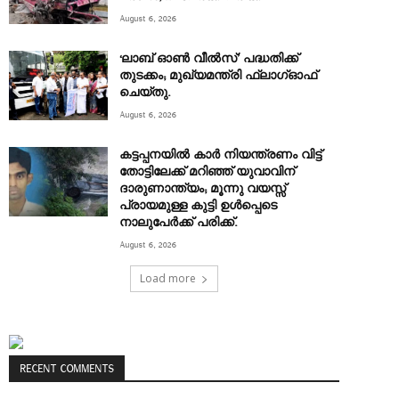
August 6, 2026
‘ലാബ് ഓൺ വീൽസ്’ പദ്ധതിക്ക്
തുടക്കം; മുഖ്യമന്ത്രി ഫ്ലാഗ്ഓഫ്
ചെയ്തു.
August 6, 2026
കട്ടപ്പനയിൽ കാർ നിയന്ത്രണം വിട്ട്
തോട്ടിലേക്ക് മറിഞ്ഞ് യുവാവിന്
ദാരുണാന്ത്യം; മൂന്നു വയസ്സ്
പ്രായമുള്ള കുട്ടി ഉൾപ്പെടെ
നാലുപേർക്ക് പരിക്ക്.
August 6, 2026
Load more
RECENT COMMENTS