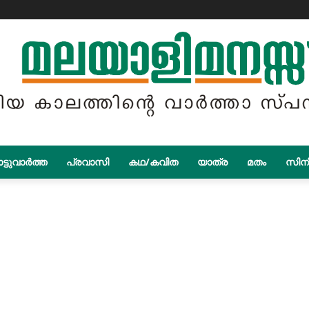
ട്ടുവാർത്ത
പ്രവാസി
കഥ/കവിത
യാത്ര
മതം
സിന