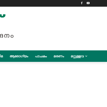
ിമ
ആരോഗ്യം
പാചകം
മരണം
മറ്റുള്ളവ