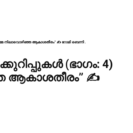
അമ്മ നിലാവൊഴിഞ്ഞ ആകാശതീരം" ✍ റോമി ബെന്നി .
റിപ്പുകൾ (ഭാഗം: 4)
്ഞ ആകാശതീരം” ✍