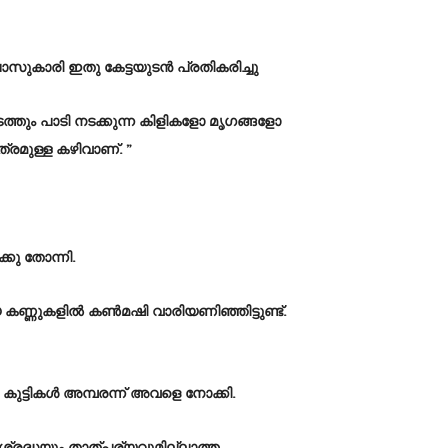
ുകാരി ഇതു കേട്ടയുടൻ പ്രതികരിച്ചു
ത്തും പാടി നടക്കുന്ന കിളികളോ മൃഗങ്ങളോ
രമുള്ള കഴിവാണ്. ”
ു തോന്നി.
യ കണ്ണുകളിൽ കൺമഷി വാരിയണിഞ്ഞിട്ടുണ്ട്.
്ടികൾ അമ്പരന്ന് അവളെ നോക്കി.
രദ്ധയും താത്പര്യവുമില്ലാത്ത