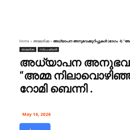
Home
അമേരിക്ക
അധ്യാപന അനുഭവക്കുറിപ്പുകൾ (ഭാഗം: 4) "
അമേരിക്ക
സ്പെഷ്യൽ
അധ്യാപന അനുഭവക്കു
“അമ്മ നിലാവൊഴിഞ
റോമി ബെന്നി .
May 16, 2026