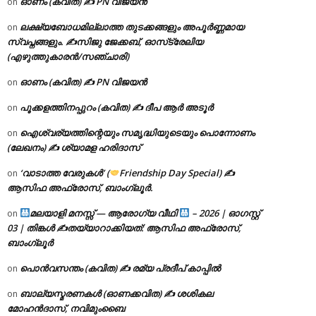
ഓണം (കവിത) ✍ PN വിജയൻ
on
ലക്ഷ്യബോധമില്ലാത്ത തുടക്കങ്ങളും അപൂർണ്ണമായ
on
സ്വപ്നങ്ങളും. ✍️സിജു ജേക്കബ്, ഓസ്‌ട്രേലിയ
(എഴുത്തുകാരൻ/സഞ്ചാരി)
ഓണം (കവിത) ✍ PN വിജയൻ
on
പൂക്കളത്തിനപ്പുറം (കവിത) ✍ ദീപ ആർ അടൂർ
on
ഐശ്വര്യത്തിന്റെയും സമൃദ്ധിയുടെയും പൊന്നോണം
on
(ലേഖനം) ✍ ശ്യാമള ഹരിദാസ്
‘വാടാത്ത വേരുകൾ’ (
Friendship Day Special) ✍
on
ആസിഫ അഫ്രോസ്, ബാംഗ്ലൂർ.
മലയാളി മനസ്സ് — ആരോഗ്യ വീഥി
– 2026 | ഓഗസ്റ്റ്
on
03 | തിങ്കൾ ✍
തയ്യാറാക്കിയത്: ആസിഫ അഫ്രോസ്,
ബാംഗ്ലൂർ
പൊൻവസന്തം (കവിത) ✍ രമ്യ പ്രദീപ് കാപ്പിൽ
on
ബാല്യസ്മരണകൾ (ഓണക്കവിത) ✍ ശശികല
on
മോഹൻദാസ്, നവിമുംബൈ