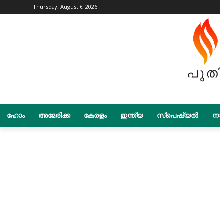
Thursday, August 6, 2026
ഹോം
അമേരിക്ക
കേരളം
ഇന്ത്യ
സ്പെഷ്യൽ
നാ