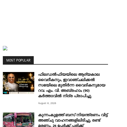
MOST POPULAR
ഫിലഡൽഫിയയിലെ ആദ്യകാല
വൈദീകനും, ഇവാഞ്ചലിക്കൽ
സഭയിലെ മുതിർന്ന വൈദികനുമായ
റവ. എം. വി. അബ്രഹാം (90)
കർത്താവിൽ നിദ്ര പ്രാപിച്ചു.
August 6, 2026
കുന്നംകുളത്ത് ബസ് നിയന്ത്രണം വിട്ട്
അഞ്ചു വാഹനങ്ങളിലിടിച്ചു; രണ്ട്
മരണം, 25 പേർക്ക് പരിക്ക്