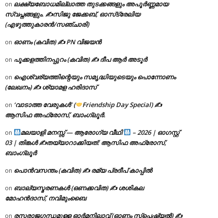
ലക്ഷ്യബോധമില്ലാത്ത തുടക്കങ്ങളും അപൂർണ്ണമായ
on
സ്വപ്നങ്ങളും. ✍️സിജു ജേക്കബ്, ഓസ്‌ട്രേലിയ
(എഴുത്തുകാരൻ/സഞ്ചാരി)
ഓണം (കവിത) ✍ PN വിജയൻ
on
പൂക്കളത്തിനപ്പുറം (കവിത) ✍ ദീപ ആർ അടൂർ
on
ഐശ്വര്യത്തിന്റെയും സമൃദ്ധിയുടെയും പൊന്നോണം
on
(ലേഖനം) ✍ ശ്യാമള ഹരിദാസ്
‘വാടാത്ത വേരുകൾ’ (
Friendship Day Special) ✍
on
ആസിഫ അഫ്രോസ്, ബാംഗ്ലൂർ.
മലയാളി മനസ്സ് — ആരോഗ്യ വീഥി
– 2026 | ഓഗസ്റ്റ്
on
03 | തിങ്കൾ ✍
തയ്യാറാക്കിയത്: ആസിഫ അഫ്രോസ്,
ബാംഗ്ലൂർ
പൊൻവസന്തം (കവിത) ✍ രമ്യ പ്രദീപ് കാപ്പിൽ
on
ബാല്യസ്മരണകൾ (ഒണക്കവിത) ✍ ശശികല
on
മോഹൻദാസ്, നവിമുംബൈ
രസരാജഗന്ധമുള്ള ഓർമനിലാവ് (ഓണം സ്‌പെഷ്യൽ) ✍
on