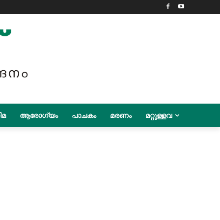
ിമ
ആരോഗ്യം
പാചകം
മരണം
മറ്റുള്ളവ