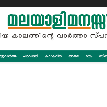
ട്ടുവാർത്ത
പ്രവാസി
കഥ/കവിത
യാത്ര
മതം
സിന