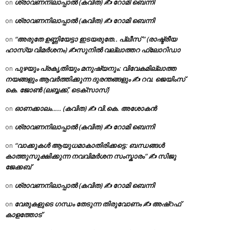
ശ്രാവണനിലാപ്പാൽ (കവിത) ✍ റോമി ബെന്നി
on
ശ്രാവണനിലാപ്പാൽ (കവിത) ✍ റോമി ബെന്നി
on
“അരുതേ ഉണ്ണിയേട്ടാ ഇടയരുതേ.. പ്ലീസ് ” (രാഷ്ട്രീയ
on
ഹാസ്യ വിമർശനം) ✍സുനിൽ വല്ലാത്തറ ഫ്ലോറിഡാ
പുഴയും പ്രകൃതിയും മനുഷ്യനും: വിവേകമില്ലാത്ത
on
നയങ്ങളും ആവർത്തിക്കുന്ന ദുരന്തങ്ങളും ✍ റവ. ജെയിംസ്
കെ. ജോൺ (ലബ്ബക്ക്, ടെക്സാസ്)
ഓണക്കാലം….. (കവിത) ✍ വി.കെ. അശോകൻ
on
ശ്രാവണനിലാപ്പാൽ (കവിത) ✍ റോമി ബെന്നി
on
“വാക്കുകൾ ആയുധമാകാതിരിക്കട്ടെ: ബന്ധങ്ങൾ
on
കാത്തുസൂക്ഷിക്കുന്ന നവവിമർശന സംസ്കാരം” ✍️ സിജു
ജേക്കബ്
ശ്രാവണനിലാപ്പാൽ (കവിത) ✍ റോമി ബെന്നി
on
വേരുകളുടെ ഗന്ധം തേടുന്ന തിരുവോണം ✍ അഷ്റഫ്
on
കാളത്തോട്