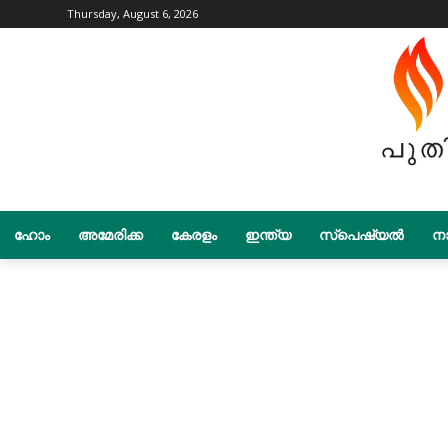
Thursday, August 6, 2026
ഹോം
അമേരിക്ക
കേരളം
ഇന്ത്യ
സ്പെഷ്യൽ
നാ