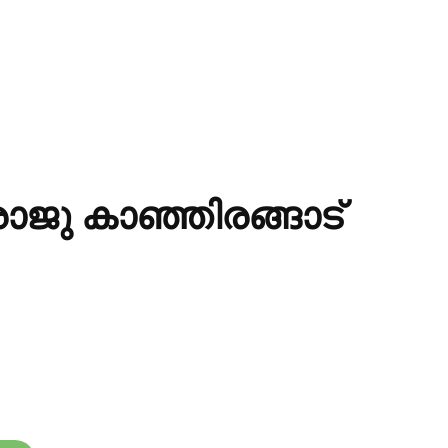
ാജു കാഞ്ഞിരങ്ങാട്