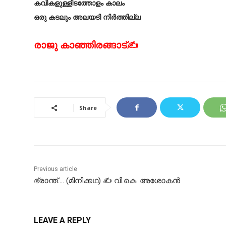
കവികളുള്ളിടത്തോളം കാലം
ഒരു കടലും അലയടി നിർത്തില്ല
രാജു കാഞ്ഞിരങ്ങാട്✍
Share
Previous article
ഭ്രാന്ത്…. (മിനിക്കഥ) ✍ വി.കെ. അശോകൻ
LEAVE A REPLY