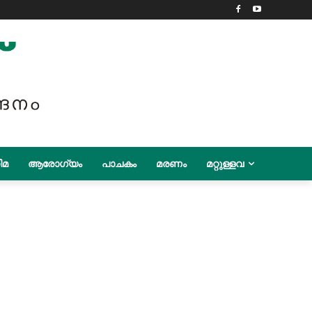
ിമ
ആരോഗ്യം
പാചകം
മരണം
മറ്റുള്ളവ