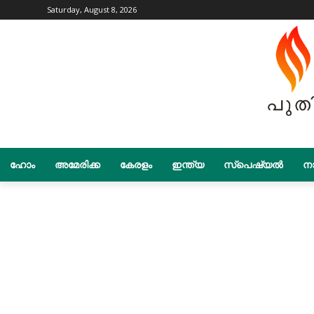
Saturday, August 8, 2026
ഹോം
അമേരിക്ക
കേരളം
ഇന്ത്യ
സ്പെഷ്യൽ
നാ