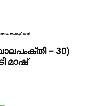
രണം: കടമക്കുടി മാഷ്
ബാലപംക്തി – 30)
ി മാഷ്