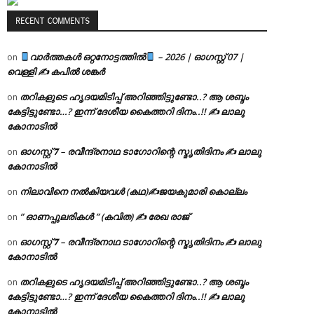
RECENT COMMENTS
വാർത്തകൾ ഒറ്റനോട്ടത്തിൽ
– 2026 | ഓഗസ്റ്റ് 07 |
on
വെള്ളി ✍
കപിൽ ശങ്കർ
തറികളുടെ ഹൃദയമിടിപ്പ് അറിഞ്ഞിട്ടുണ്ടോ..? ആ ശബ്ദം
on
കേട്ടിട്ടുണ്ടോ…? ഇന്ന് ദേശീയ കൈത്തറി ദിനം..!! ✍ ലാലു
കോനാടിൽ
ഓഗസ്റ്റ് 𝟕 – രവീന്ദ്രനാഥ ടാഗോറിന്റെ സ്മൃതിദിനം ✍ ലാലു
on
കോനാടിൽ
നിലാവിനെ നൽകിയവൾ (കഥ)✍ജയകുമാരി കൊല്ലം
on
” ഓണപ്പുലരികൾ ” (കവിത) ✍ രേഖ രാജ്
on
ഓഗസ്റ്റ് 𝟕 – രവീന്ദ്രനാഥ ടാഗോറിന്റെ സ്മൃതിദിനം ✍ ലാലു
on
കോനാടിൽ
തറികളുടെ ഹൃദയമിടിപ്പ് അറിഞ്ഞിട്ടുണ്ടോ..? ആ ശബ്ദം
on
കേട്ടിട്ടുണ്ടോ…? ഇന്ന് ദേശീയ കൈത്തറി ദിനം..!! ✍ ലാലു
കോനാടിൽ