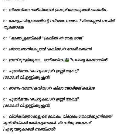
നിലാവിനെ നൽകിയവൾ (കഥ)✍ജയകുമാരി കൊല്ലം
on
കേരളം പ്രളയത്തിന്റെ സ്വന്തം നാടോ ? ✍️അഫ്സൽ ബഷീർ
on
തൃക്കോമല
” ഓണപ്പുലരികൾ ” (കവിത) ✍ രേഖ രാജ്
on
ശ്രാവണനിലാപ്പാൽ (കവിത) ✍ റോമി ബെന്നി
on
ഇന്ന് മുരളിയുടെ… ഓർമ്മദിനം
ലാലു കോനാടിൽ
on
പുനർജന്മം (ചെറുകഥ) ✍ ഉണ്ണി ആവട്ടി
on
(ഡോ.ടി.വി.ഉണ്ണിക്കൃഷ്ണൻ)
ഓണം വന്നേ (കവിത) ✍ ഷീലാ ജോർജ്ജ് കല്ലട
on
പുനർജന്മം (ചെറുകഥ) ✍ ഉണ്ണി ആവട്ടി
on
(ഡോ.ടി.വി.ഉണ്ണിക്കൃഷ്ണൻ)
വിധികർത്താക്കളുടെ ലോകം: വിവേകം തോൽക്കുന്നിടത്ത്
on
മുൻവിധികൾ ജയിക്കുമ്പോൾ. ✍️ സിജു ജേക്കബ്
(എഴുത്തുകാരൻ,സഞ്ചാരി)