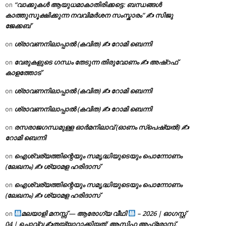
“വാക്കുകൾ ആയുധമാകാതിരിക്കട്ടെ: ബന്ധങ്ങൾ
on
കാത്തുസൂക്ഷിക്കുന്ന നവവിമർശന സംസ്കാരം” ✍️ സിജു
ജേക്കബ്
ശ്രാവണനിലാപ്പാൽ (കവിത) ✍ റോമി ബെന്നി
on
വേരുകളുടെ ഗന്ധം തേടുന്ന തിരുവോണം ✍ അഷ്റഫ്
on
കാളത്തോട്
ശ്രാവണനിലാപ്പാൽ (കവിത) ✍ റോമി ബെന്നി
on
ശ്രാവണനിലാപ്പാൽ (കവിത) ✍ റോമി ബെന്നി
on
രസരാജഗന്ധമുള്ള ഓർമനിലാവ് (ഓണം സ്‌പെഷ്യൽ) ✍
on
റോമി ബെന്നി
ഐശ്വര്യത്തിന്റെയും സമൃദ്ധിയുടെയും പൊന്നോണം
on
(ലേഖനം) ✍ ശ്യാമള ഹരിദാസ്
ഐശ്വര്യത്തിന്റെയും സമൃദ്ധിയുടെയും പൊന്നോണം
on
(ലേഖനം) ✍ ശ്യാമള ഹരിദാസ്
മലയാളി മനസ്സ് — ആരോഗ്യ വീഥി
– 2026 | ഓഗസ്റ്റ്
on
04 | ചൊവ്വ ✍
തയ്യാറാക്കിയത്: ആസിഫ അഫ്രോസ്,