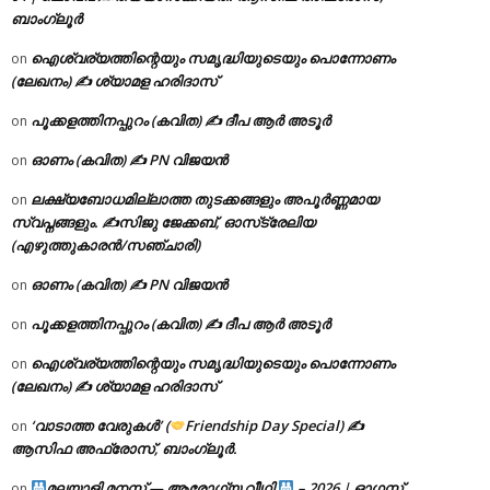
ബാംഗ്ലൂർ
ഐശ്വര്യത്തിന്റെയും സമൃദ്ധിയുടെയും പൊന്നോണം
on
(ലേഖനം) ✍ ശ്യാമള ഹരിദാസ്
പൂക്കളത്തിനപ്പുറം (കവിത) ✍ ദീപ ആർ അടൂർ
on
ഓണം (കവിത) ✍ PN വിജയൻ
on
ലക്ഷ്യബോധമില്ലാത്ത തുടക്കങ്ങളും അപൂർണ്ണമായ
on
സ്വപ്നങ്ങളും. ✍️സിജു ജേക്കബ്, ഓസ്‌ട്രേലിയ
(എഴുത്തുകാരൻ/സഞ്ചാരി)
ഓണം (കവിത) ✍ PN വിജയൻ
on
പൂക്കളത്തിനപ്പുറം (കവിത) ✍ ദീപ ആർ അടൂർ
on
ഐശ്വര്യത്തിന്റെയും സമൃദ്ധിയുടെയും പൊന്നോണം
on
(ലേഖനം) ✍ ശ്യാമള ഹരിദാസ്
‘വാടാത്ത വേരുകൾ’ (
Friendship Day Special) ✍
on
ആസിഫ അഫ്രോസ്, ബാംഗ്ലൂർ.
മലയാളി മനസ്സ് — ആരോഗ്യ വീഥി
– 2026 | ഓഗസ്റ്റ്
on