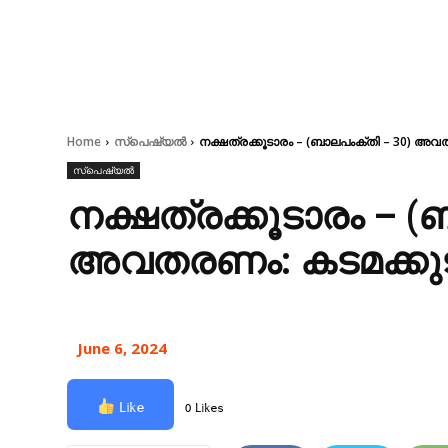
Home
സ്പെഷ്യൽ
നക്ഷത്രക്കൂടാരം – (ബാലപംക്തി – 30) അവത
സ്പെഷ്യൽ
നക്ഷത്രക്കൂടാരം – (
അവതരണം: കടമക്കുട
June 6, 2024
Like
0 Likes