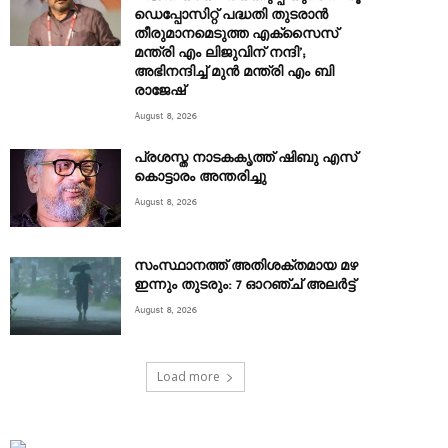
ഡെപ്പോസിറ്റ് പദ്ധതി തുടരാൻ
തീരുമാനമെടുത്ത എക്‌സൈസ്
മന്ത്രി എം ലിജുവിന് നന്ദി’;
അഭിനന്ദിച്ച് മുൻ മന്ത്രി എം ബി
രാജേഷ്
August 8, 2026
പ്രശസ്ത നാടകകൃത്ത് ഷിബു എസ്
കൊട്ടാരം അന്തരിച്ചു
August 8, 2026
സംസ്ഥാനത്ത് അതിശക്തമായ മഴ
ഇന്നും തുടരും: 7 ഓറഞ്ച് അലർട്ട്
August 8, 2026
Load more