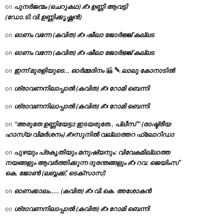
പുനർജന്മം (ചെറുകഥ) ✍ ഉണ്ണി ആവട്ടി
on
(ഡോ.ടി.വി.ഉണ്ണിക്കൃഷ്ണൻ)
ഓണം വന്നേ (കവിത) ✍ ഷീലാ ജോർജ്ജ് കല്ലട
on
ഓണം വന്നേ (കവിത) ✍ ഷീലാ ജോർജ്ജ് കല്ലട
on
ഇന്ന് മുരളിയുടെ… ഓർമ്മദിനം
ലാലു കോനാടിൽ
on
ശ്രാവണനിലാപ്പാൽ (കവിത) ✍ റോമി ബെന്നി
on
ശ്രാവണനിലാപ്പാൽ (കവിത) ✍ റോമി ബെന്നി
on
“അരുതേ ഉണ്ണിയേട്ടാ ഇടയരുതേ.. പ്ലീസ് ” (രാഷ്ട്രീയ
on
ഹാസ്യ വിമർശനം) ✍സുനിൽ വല്ലാത്തറ ഫ്ലോറിഡാ
പുഴയും പ്രകൃതിയും മനുഷ്യനും: വിവേകമില്ലാത്ത
on
നയങ്ങളും ആവർത്തിക്കുന്ന ദുരന്തങ്ങളും ✍ റവ. ജെയിംസ്
കെ. ജോൺ (ലബ്ബക്ക്, ടെക്സാസ്)
ഓണക്കാലം….. (കവിത) ✍ വി.കെ. അശോകൻ
on
ശ്രാവണനിലാപ്പാൽ (കവിത) ✍ റോമി ബെന്നി
on