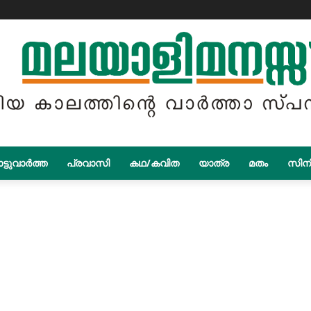
ട്ടുവാർത്ത
പ്രവാസി
കഥ/കവിത
യാത്ര
മതം
സിന