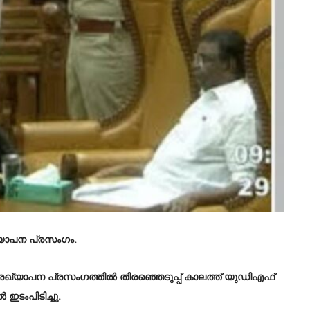
യാപന പ്രസം​ഗം.
ഖ്യാപന പ്രസം​ഗത്തിൽ തിരഞ്ഞെടുപ്പ് കാലത്ത് യുഡിഎഫ്
 ഇടംപിടിച്ചു.