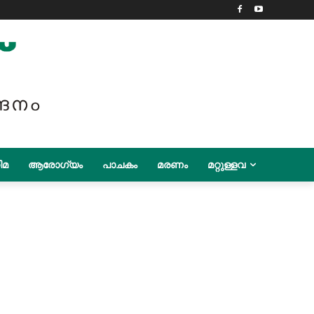
ിമ
ആരോഗ്യം
പാചകം
മരണം
മറ്റുള്ളവ