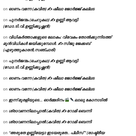
ഓണം വന്നേ (കവിത) ✍ ഷീലാ ജോർജ്ജ് കല്ലട
on
പുനർജന്മം (ചെറുകഥ) ✍ ഉണ്ണി ആവട്ടി
on
(ഡോ.ടി.വി.ഉണ്ണിക്കൃഷ്ണൻ)
വിധികർത്താക്കളുടെ ലോകം: വിവേകം തോൽക്കുന്നിടത്ത്
on
മുൻവിധികൾ ജയിക്കുമ്പോൾ. ✍️ സിജു ജേക്കബ്
(എഴുത്തുകാരൻ,സഞ്ചാരി)
പുനർജന്മം (ചെറുകഥ) ✍ ഉണ്ണി ആവട്ടി
on
(ഡോ.ടി.വി.ഉണ്ണിക്കൃഷ്ണൻ)
ഓണം വന്നേ (കവിത) ✍ ഷീലാ ജോർജ്ജ് കല്ലട
on
ഓണം വന്നേ (കവിത) ✍ ഷീലാ ജോർജ്ജ് കല്ലട
on
ഇന്ന് മുരളിയുടെ… ഓർമ്മദിനം
ലാലു കോനാടിൽ
on
ശ്രാവണനിലാപ്പാൽ (കവിത) ✍ റോമി ബെന്നി
on
ശ്രാവണനിലാപ്പാൽ (കവിത) ✍ റോമി ബെന്നി
on
“അരുതേ ഉണ്ണിയേട്ടാ ഇടയരുതേ.. പ്ലീസ് ” (രാഷ്ട്രീയ
on