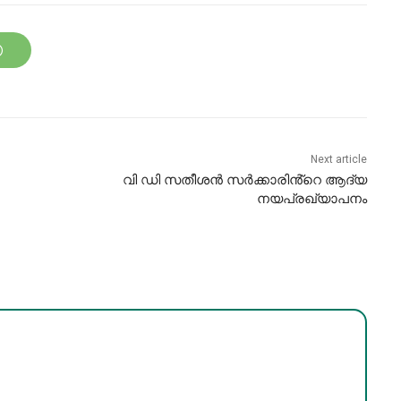
Next article
വി ഡി സതീശൻ സർക്കാരിൻ്റെ ആദ്യ
നയപ്രഖ്യാപനം