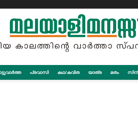
ട്ടുവാർത്ത
പ്രവാസി
കഥ/കവിത
യാത്ര
മതം
സിന