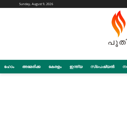
Sunday, August 9, 2026
ഹോം
അമേരിക്ക
കേരളം
ഇന്ത്യ
സ്പെഷ്യൽ
നാ