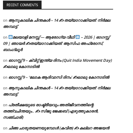
RECENT COMMENTS
ആനുകാലിക ചിന്തകൾ – 14 ✍ തയ്യാറാക്കിയത്: നിർമല
on
അമ്പാട്ട്
മലയാളി മനസ്സ് — ആരോഗ്യ വീഥി
– 2026 | ഓഗസ്റ്റ്
on
09 | ഞായർ ✍
തയ്യാറാക്കിയത്: ആസിഫ അഫ്രോസ്,
ബാംഗ്ലൂർ
ഓഗസ്റ്റ് 9 – ക്വിറ്റ് ഇന്ത്യ ദിനം (Quit India Movement Day)
on
✍ലാലു കോനാടിൽ
ഓഗസ്റ്റ് 9 – ‘ലോക ആദിവാസി ദിനം’ ✍️ലാലു കോനാടിൽ
on
ആനുകാലിക ചിന്തകൾ – 14 ✍ തയ്യാറാക്കിയത്: നിർമല
on
അമ്പാട്ട്
പ്രതീക്ഷയുടെ രാഷ്ട്രീയവും അതിജീവനത്തിന്റെ
on
തത്ത്വചിന്തയും.. ✍️ സിജു ജേക്കബ് (എഴുത്തുകാരൻ,
സഞ്ചാരി)
ചിങ്ങ ചാരുതയണയുമ്പോൾ (കവിത) ✍ കല്ലറ അജയൻ
on