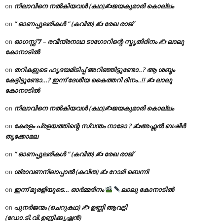
നിലാവിനെ നൽകിയവൾ (കഥ)✍ജയകുമാരി കൊല്ലം
on
” ഓണപ്പുലരികൾ ” (കവിത) ✍ രേഖ രാജ്
on
ഓഗസ്റ്റ് 𝟕 – രവീന്ദ്രനാഥ ടാഗോറിന്റെ സ്മൃതിദിനം ✍ ലാലു
on
കോനാടിൽ
തറികളുടെ ഹൃദയമിടിപ്പ് അറിഞ്ഞിട്ടുണ്ടോ..? ആ ശബ്ദം
on
കേട്ടിട്ടുണ്ടോ…? ഇന്ന് ദേശീയ കൈത്തറി ദിനം..!! ✍ ലാലു
കോനാടിൽ
നിലാവിനെ നൽകിയവൾ (കഥ)✍ജയകുമാരി കൊല്ലം
on
കേരളം പ്രളയത്തിന്റെ സ്വന്തം നാടോ ? ✍️അഫ്സൽ ബഷീർ
on
തൃക്കോമല
” ഓണപ്പുലരികൾ ” (കവിത) ✍ രേഖ രാജ്
on
ശ്രാവണനിലാപ്പാൽ (കവിത) ✍ റോമി ബെന്നി
on
ഇന്ന് മുരളിയുടെ… ഓർമ്മദിനം
ലാലു കോനാടിൽ
on
പുനർജന്മം (ചെറുകഥ) ✍ ഉണ്ണി ആവട്ടി
on
(ഡോ.ടി.വി.ഉണ്ണിക്കൃഷ്ണൻ)