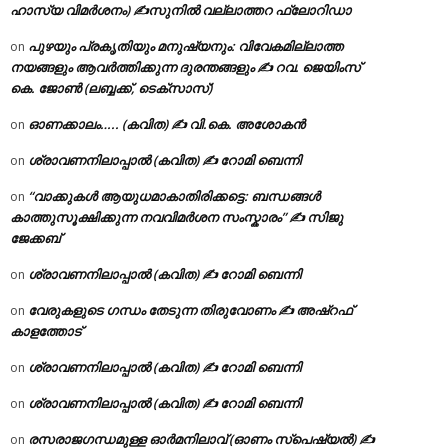
ഹാസ്യ വിമർശനം) ✍സുനിൽ വല്ലാത്തറ ഫ്ലോറിഡാ
പുഴയും പ്രകൃതിയും മനുഷ്യനും: വിവേകമില്ലാത്ത
on
നയങ്ങളും ആവർത്തിക്കുന്ന ദുരന്തങ്ങളും ✍ റവ. ജെയിംസ്
കെ. ജോൺ (ലബ്ബക്ക്, ടെക്സാസ്)
ഓണക്കാലം….. (കവിത) ✍ വി.കെ. അശോകൻ
on
ശ്രാവണനിലാപ്പാൽ (കവിത) ✍ റോമി ബെന്നി
on
“വാക്കുകൾ ആയുധമാകാതിരിക്കട്ടെ: ബന്ധങ്ങൾ
on
കാത്തുസൂക്ഷിക്കുന്ന നവവിമർശന സംസ്കാരം” ✍️ സിജു
ജേക്കബ്
ശ്രാവണനിലാപ്പാൽ (കവിത) ✍ റോമി ബെന്നി
on
വേരുകളുടെ ഗന്ധം തേടുന്ന തിരുവോണം ✍ അഷ്റഫ്
on
കാളത്തോട്
ശ്രാവണനിലാപ്പാൽ (കവിത) ✍ റോമി ബെന്നി
on
ശ്രാവണനിലാപ്പാൽ (കവിത) ✍ റോമി ബെന്നി
on
രസരാജഗന്ധമുള്ള ഓർമനിലാവ് (ഓണം സ്‌പെഷ്യൽ) ✍
on