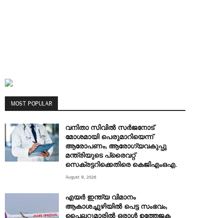
MOST POPULAR
വനിതാ സിവിൽ സർജനോട്
മോശമായി പെരുമാറിയെന്ന്
ആരോപണം; ആരോഗ്യവകുപ്പു
മന്ത്രിയുടെ പ്രൈവറ്റ്
സെക്രട്ടറിക്കെതിരെ കെജിഎംഒഎ.
August 9, 2026
എയർ ഇന്ത്യ വിമാനം
ആകാശച്ചുഴിയിൽ പെട്ട സംഭവം;
പൈലറ്റുമാരിൽ ഒരാൾ ഉത്തേജക