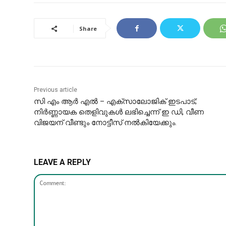
Share
Previous article
സി എം ആർ എൽ – എക്സാലോജിക് ഇടപാട്;
നിർണ്ണായക തെളിവുകൾ ലഭിച്ചെന്ന് ഇ ഡി, വീണ
വിജയന് വീണ്ടും നോട്ടീസ് നൽകിയേക്കും.
LEAVE A REPLY