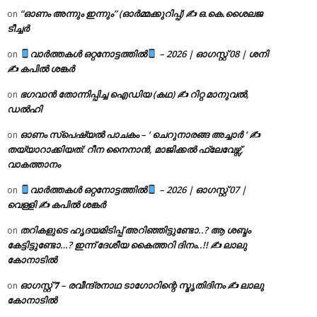
“ഓണം അന്നും ഇന്നും” (ഓർമ്മക്കുറിപ്പ്) ✍ ഒ.കെ.ശൈലജ
on
ടീച്ചർ
വാർത്തകൾ ഒറ്റനോട്ടത്തിൽ
– 2026 | ഓഗസ്റ്റ് 08 | ശനി
on
✍
കപിൽ ശങ്കർ
ഭഗവാൻ തോന്നിപ്പിച്ച ഐഡിയ (കഥ) ✍ റിറ്റ മാനുവൽ,
on
ഡൽഹി
ഓണം സ്പെഷ്യൽ പാചകം – ‘ ചെറുനാരങ്ങ അച്ചാർ ‘ ✍
on
തയ്യാറാക്കിയത്: റീന നൈനാൻ, മാജിക്കൽ ഫ്ലേവേഴ്സ്,
വാകത്താനം
വാർത്തകൾ ഒറ്റനോട്ടത്തിൽ
– 2026 | ഓഗസ്റ്റ് 07 |
on
വെള്ളി ✍
കപിൽ ശങ്കർ
തറികളുടെ ഹൃദയമിടിപ്പ് അറിഞ്ഞിട്ടുണ്ടോ..? ആ ശബ്ദം
on
കേട്ടിട്ടുണ്ടോ…? ഇന്ന് ദേശീയ കൈത്തറി ദിനം..!! ✍ ലാലു
കോനാടിൽ
ഓഗസ്റ്റ് 𝟕 – രവീന്ദ്രനാഥ ടാഗോറിന്റെ സ്മൃതിദിനം ✍ ലാലു
on
കോനാടിൽ