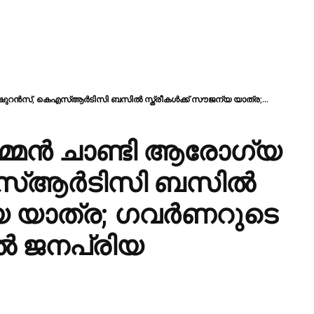
ഷുറൻസ്, കെഎസ്ആർടിസി ബസിൽ സ്ത്രീകൾക്ക് സൗജന്യ യാത്ര;...
ഉമ്മൻ ചാണ്ടി ആരോഗ്യ
സ്ആർടിസി ബസിൽ
്യ യാത്ര; ​ഗവർണറുടെ
ൽ ജനപ്രിയ