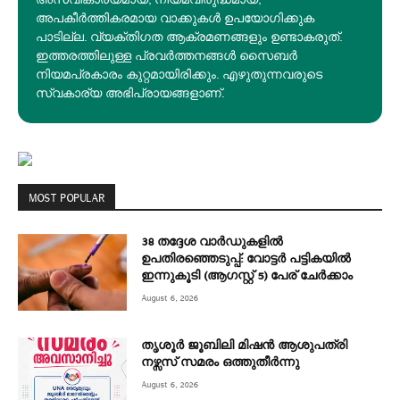
അപകീര്‍ത്തികരമായ വാക്കുകൾ ഉപയോഗിക്കുക
പാടില്ല. വ്യക്തിഗത ആക്രമണങ്ങളും ഉണ്ടാകരുത്.
ഇത്തരത്തിലുള്ള പ്രവർത്തനങ്ങൾ സൈബർ
നിയമപ്രകാരം കുറ്റമായിരിക്കും. എഴുതുന്നവരുടെ
സ്വകാര്യ അഭിപ്രായങ്ങളാണ്.
MOST POPULAR
38 തദ്ദേശ വാർഡുകളിൽ
ഉപതിരഞ്ഞെടുപ്പ്: വോട്ടർ പട്ടികയിൽ
ഇന്നുകൂടി (ആഗസ്റ്റ് 5) പേര് ചേർക്കാം
August 6, 2026
തൃശൂർ ജൂബിലി മിഷൻ ആശുപത്രി
നഴ്സസ് സമരം ഒത്തുതീർന്നു
August 6, 2026