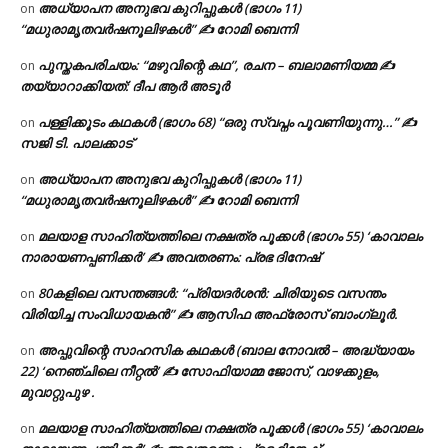
അധ്യാപന അനുഭവ കുറിപ്പുകൾ (ഭാഗം 11)
on
“മധുരാമൃതവർഷനൂലിഴകൾ” ✍ റോമി ബെന്നി
പുസ്തകപരിചയം: “മഴുവിന്റെ കഥ”, രചന – ബലാമണിയമ്മ ✍
on
തയ്യാറാക്കിയത്: ദീപ ആർ അടൂർ
പള്ളിക്കൂടം കഥകൾ (ഭാഗം 68) “ഒരു സ്വപ്നം പൂവണിയുന്നു…” ✍
on
സജി ടി. പാലക്കാട്
അധ്യാപന അനുഭവ കുറിപ്പുകൾ (ഭാഗം 11)
on
“മധുരാമൃതവർഷനൂലിഴകൾ” ✍ റോമി ബെന്നി
മലയാള സാഹിത്യത്തിലെ നക്ഷത്ര പൂക്കൾ (ഭാഗം 55) ‘കാവാലം
on
നാരായണപ്പണിക്കർ’ ✍ അവതരണം: പ്രഭ ദിനേഷ്
80കളിലെ വസന്തങ്ങൾ: “പ്രിയദർശൻ: ചിരിയുടെ വസന്തം
on
വിരിയിച്ച സംവിധായകൻ” ✍ ആസിഫ അഫ്രോസ് ബാംഗ്ലൂർ.
അപ്പുവിന്റെ സാഹസിക കഥകൾ (ബാല നോവൽ – അദ്ധ്യായം
on
22) ‘നെഞ്ചിലെ നീറ്റൽ’ ✍ സോഫിയാമ്മ ജോസ്, വാഴക്കുളം,
മുവാറ്റുപുഴ .
മലയാള സാഹിത്യത്തിലെ നക്ഷത്ര പൂക്കൾ (ഭാഗം 55) ‘കാവാലം
on