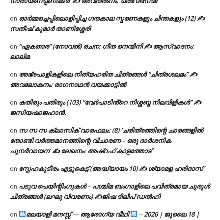
നാരായണപ്പണിക്കർ’ ✍ അവതരണം: പ്രഭ ദിനേഷ്
ഓർമ്മച്ചെപ്പിലൊളിപ്പിച്ച ഗതകാല സ്മരണകളും ചിന്തകളും (12) ✍
on
സതീഷ് കുമാർ താണിശ്ശേരി
“ഏകതാര” (നോവൽ) രചന: ഗീത നെന്മിനി ✍ ആസ്വാദനം:
on
ലാലിമ
അഭ്രപാളികളിലെ നിത്യഹരിത ചിത്രങ്ങൾ “ചിത്രശലഭം” ✍
on
അവലോകനം: രാഗനാഥൻ വയക്കാട്ടിൽ
കതിരും പതിരും (103) “വേർപാടിൻ്റെ നിശ്ശബ്ദ നിലവിളികൾ” ✍
on
ജസിയഷാജഹാൻ.
സ സ സ ക്ലാസിക് വാരഫലം: (8) ‘ചരിത്രത്തിന്റെ ചാരങ്ങളിൽ
on
തോണ്ടി വർത്തമാനത്തിന്റെ വിചാരണ – ഒരു ദാർശനിക
പുനർവായന’ ✍ ലേഖനം: അഷ്റഫ് കാളത്തോട്
സ്നേഹകുടീരം എട്ടുകെട്ട് (അദ്ധ്യായം 10) ✍ ശ്യാമള ഹരിദാസ്
on
പടുവ പെയിന്റിംഗുകൾ – പശ്ചിമ ബംഗാളിലെ പവിത്രമായ ചുരുൾ
on
ചിത്രങ്ങൾ (ലഘു വിവരണം) ✍ജിഷ ദിലീപ് ഡൽഹി
മലയാളി മനസ്സ് — ആരോഗ്യ വീഥി
– 2026 | ജൂലൈ 18 |
on