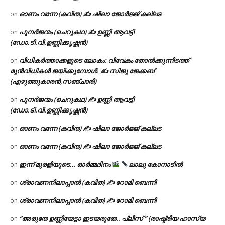
ഓണം വന്നേ (കവിത) ✍ ഷീലാ ജോർജ്ജ് കല്ലട
on
പുനർജന്മം (ചെറുകഥ) ✍ ഉണ്ണി ആവട്ടി
on
(ഡോ.ടി.വി.ഉണ്ണിക്കൃഷ്ണൻ)
വിധികർത്താക്കളുടെ ലോകം: വിവേകം തോൽക്കുന്നിടത്ത്
on
മുൻവിധികൾ ജയിക്കുമ്പോൾ. ✍️ സിജു ജേക്കബ്
(എഴുത്തുകാരൻ,സഞ്ചാരി)
പുനർജന്മം (ചെറുകഥ) ✍ ഉണ്ണി ആവട്ടി
on
(ഡോ.ടി.വി.ഉണ്ണിക്കൃഷ്ണൻ)
ഓണം വന്നേ (കവിത) ✍ ഷീലാ ജോർജ്ജ് കല്ലട
on
ഓണം വന്നേ (കവിത) ✍ ഷീലാ ജോർജ്ജ് കല്ലട
on
ഇന്ന് മുരളിയുടെ… ഓർമ്മദിനം
ലാലു കോനാടിൽ
on
ശ്രാവണനിലാപ്പാൽ (കവിത) ✍ റോമി ബെന്നി
on
ശ്രാവണനിലാപ്പാൽ (കവിത) ✍ റോമി ബെന്നി
on
“അരുതേ ഉണ്ണിയേട്ടാ ഇടയരുതേ.. പ്ലീസ് ” (രാഷ്ട്രീയ ഹാസ്യ
on