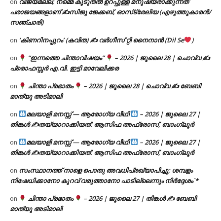
വിജയമല്ല; നമ്മെ കൂടുതൽ ഉറപ്പുള്ള മനുഷ്യരാക്കുന്നത്
on
പരാജയങ്ങളാണ് ✍️സിജു ജേക്കബ്, ഓസ്‌ട്രേലിയ (എഴുത്തുകാരൻ/
സഞ്ചാരി)
‘കിണറിനപ്പുറം’ (കവിത) ✍ വർഗീസ് റ്റി നൈനാൻ (Dil Se
)
on
“ഇന്നത്തെ ചിന്താവിഷയം”
– 2026 | ജൂലൈ 28 | ചൊവ്വ ✍
on
പ്രൊഫസ്സർ എ.വി. ഇട്ടി മാവേലിക്കര
ചിന്താ പ്രഭാതം
– 2026 | ജൂലൈ 28 | ചൊവ്വ ✍
ബേബി
on
മാത്യു അടിമാലി
മലയാളി മനസ്സ് — ആരോഗ്യ വീഥി
– 2026 | ജൂലൈ 27 |
on
തിങ്കൾ ✍
തയ്യാറാക്കിയത്: ആസിഫ അഫ്രോസ്, ബാംഗ്ലൂർ
മലയാളി മനസ്സ് — ആരോഗ്യ വീഥി
– 2026 | ജൂലൈ 27 |
on
തിങ്കൾ ✍
തയ്യാറാക്കിയത്: ആസിഫ അഫ്രോസ്, ബാംഗ്ലൂർ
സംസ്ഥാനത്ത് നാളെ പൊതു അവധിപ്രഖ്യാപിച്ചു; ശമ്പളം
on
നിഷേധിക്കാനോ കുറവ് വരുത്താനോ പാടില്ലെന്നും നിർദ്ദേശം`*
ചിന്താ പ്രഭാതം
– 2026 | ജൂലൈ 27 | തിങ്കൾ ✍
ബേബി
on
മാത്യു അടിമാലി