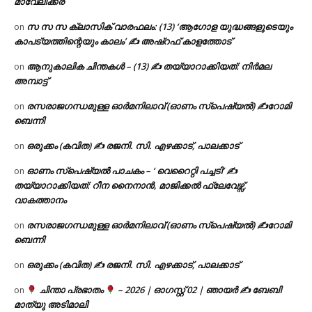
മാവേലിക്കര
സ സ സ ക്ലാസിക് വാരഫലം: (13) ‘ആഗോള യുദ്ധങ്ങളുടെയും
on
കാപട്യത്തിന്റെയും കാലം’ ✍ അഷ്റഫ് കാളത്തോട്
ആനുകാലിക ചിന്തകൾ – (13) ✍ തയ്യാറാക്കിയത്: നിർമല
on
അമ്പാട്ട്
രസരാജഗന്ധമുള്ള ഓർമനിലാവ് (ഓണം സ്‌പെഷ്യൽ) ✍റോമി
on
ബെന്നി
ഒരുക്കം (കവിത) ✍ രജനി. സി. എഴക്കാട്, പാലക്കാട്
on
ഓണം സ്പെഷ്യൽ പാചകം – ‘ വെറൈറ്റി പച്ചടി’ ✍
on
തയ്യാറാക്കിയത്: റീന നൈനാൻ, മാജിക്കൽ ഫ്ലേവേഴ്സ്,
വാകത്താനം
രസരാജഗന്ധമുള്ള ഓർമനിലാവ് (ഓണം സ്‌പെഷ്യൽ) ✍റോമി
on
ബെന്നി
ഒരുക്കം (കവിത) ✍ രജനി. സി. എഴക്കാട്, പാലക്കാട്
on
ചിന്താ പ്രഭാതം
– 2026 | ഓഗസ്റ്റ് 02 | ഞായർ ✍
ബേബി
on
മാത്യു അടിമാലി