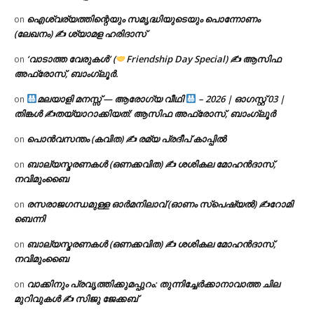
ഐശ്വര്യത്തിന്റെയും സമൃദ്ധിയുടെയും പൊന്നോണം
on
(ലേഖനം) ✍ ശ്യാമള ഹരിദാസ്
‘വാടാത്ത വേരുകൾ’ (
Friendship Day Special) ✍ ആസിഫ
on
അഫ്രോസ്, ബാംഗ്ലൂർ.
മലയാളി മനസ്സ് — ആരോഗ്യ വീഥി
– 2026 | ഓഗസ്റ്റ് 03 |
on
തിങ്കൾ ✍
തയ്യാറാക്കിയത്: ആസിഫ അഫ്രോസ്, ബാംഗ്ലൂർ
പൊൻവസന്തം (കവിത) ✍ രമ്യ പ്രദീപ് കാപ്പിൽ
on
ബാല്യസ്മരണകൾ (ഒണക്കവിത) ✍ ശശികല മോഹൻദാസ്,
on
നവിമുംബൈ
രസരാജഗന്ധമുള്ള ഓർമനിലാവ് (ഓണം സ്‌പെഷ്യൽ) ✍റോമി
on
ബെന്നി
ബാല്യസ്മരണകൾ (ഒണക്കവിത) ✍ ശശികല മോഹൻദാസ്,
on
നവിമുംബൈ
വാക്കിനും പ്രവൃത്തിക്കുമപ്പുറം: തുന്നിച്ചേർക്കാനാവാത്ത ചില
on
മുറിവുകൾ ✍️ സിജു ജേക്കബ്