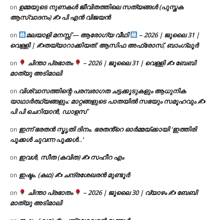
ഉമ്മയുടെ നുണകൾ ജീവിതത്തിലെ സത്യങ്ങൾ (പുസ്തക
on
ആസ്വാദനം) ✍ പി എൻ വിജയൻ
മലയാളി മനസ്സ് — ആരോഗ്യ വീഥി
– 2026 | ജൂലൈ 31 |
on
വെള്ളി | ✍
തയ്യാറാക്കിയത്: ആസിഫ അഫ്രോസ്, ബാംഗ്ലൂർ
ചിന്താ പ്രഭാതം
– 2026 | ജൂലൈ 31 | വെള്ളി ✍
ബേബി
on
മാത്യു അടിമാലി
വിശ്വാസത്തിന്റെ പരമ്പരാഗത ചട്ടക്കൂടുകളും ആധുനിക
on
യാഥാർത്ഥ്യങ്ങളും: മാറ്റങ്ങളുടെ പാതയിൽ സഭയും സമൂഹവും ✍
പി പി ചെറിയാൻ, ഡാളസ്
ഇന്ന് ഭരതൻ സ്മൃതി ദിനം. ഭരതൻ്റെ ഓർമ്മയ്ക്കായി ‘ഇത്തിരി
on
പൂക്കൾ ചുവന്ന പൂക്കൾ..’
ഇവൾ, സീത (കവിത) ✍ സഹീറ എം
on
ഇഷ്ടം. (കഥ) ✍ ചന്ദ്രശേഖരൻ മുണ്ടൂർ
on
ചിന്താ പ്രഭാതം
– 2026 | ജൂലൈ 30 | വ്യാഴം ✍
ബേബി
on
മാത്യു അടിമാലി