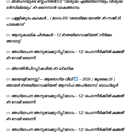
മിശിഹായുടെ സ്നേഹിതർ(53) “വിശുദ്ധ എമിലിയാനയും വിശുദ്ധ
on
ടര്‍സില്ലയും” ✍ നൈനാൻ വാകത്താനം
പള്ളിക്കൂടം കഥകൾ… ( ഭാഗം 69) ‘ശബരിമല യാത്ര’ ✍ സജി ടി.
on
പാലക്കാട്
ആനുകാലിക ചിന്തകൾ – 12 ✍തയ്യാറാക്കിയത്: നിർമല
on
അമ്പാട്ട്
അധ്യാപന അനുഭവക്കുറിപ്പ് (ഭാഗം – 12) ‘പൊന്നീർക്കിൽ കമ്മൽ’
on
✍ റോമി ബെന്നി.
ഭ്രാന്തിൻപിറപ്പ് (കവിത) ✍ ധ്വനിക
on
മലയാളി മനസ്സ് — ആരോഗ്യ വീഥി
– 2026 | ജൂലൈ 26 |
on
ഞായർ ✍
തയ്യാറാക്കിയത്: ആസിഫ അഫ്രോസ്, ബാംഗ്ലൂർ
അധ്യാപന അനുഭവക്കുറിപ്പ് (ഭാഗം – 12) ‘പൊന്നീർക്കിൽ കമ്മൽ’
on
✍ റോമി ബെന്നി.
അധ്യാപന അനുഭവക്കുറിപ്പ് (ഭാഗം – 12) ‘പൊന്നീർക്കിൽ കമ്മൽ’
on
✍ റോമി ബെന്നി.
അധ്യാപന അനുഭവക്കുറിപ്പ് (ഭാഗം – 12) ‘പൊന്നീർക്കിൽ കമ്മൽ’
on