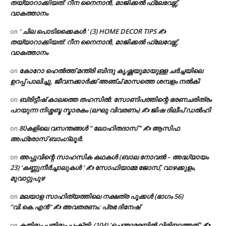
തയ്യാറാക്കിയത്: റീന നൈനാൻ, മാജിക്കൽ ഫ്ലേവേഴ്സ്,
വാകത്താനം
‘ ചില പൊടിക്കൈകൾ ‘ (3) HOME DECOR TIPS ✍
on
തയ്യാറാക്കിയത്: റീന നൈനാൻ, മാജിക്കൽ ഫ്ലേവേഴ്സ്,
വാകത്താനം
കോറോ ഹെൽത്ത് മന്ത്രി ബിന്ദു കൃഷ്ണയുമായുള്ള ചർച്ചയിലെ
on
ഉറപ്പ് പാലിച്ചു, ജീവനക്കാർക്ക് അഞ്ച് മാസത്തെ ശമ്പളം നൽകി
ബ്രിട്ടീഷ് കാലത്തെ തഹസിൽ: സോണിപത്തിന്റെ ഭരണചരിത്രം
on
പറയുന്ന നിശ്ശബ്ദ സ്മാരകം (ലഘു വിവരണം) ✍ ജിഷ ദിലീപ് ഡൽഹി
80കളിലെ വസന്തങ്ങൾ ” ലോഹിതദാസ് ” ✍ ആസിഫ
on
അഫ്രോസ് ബാംഗ്ലൂർ.
അപ്പുവിന്റെ സാഹസിക കഥകൾ (ബാല നോവൽ – അദ്ധ്യായം
on
23) ‘കണ്ണുനീർച്ചാലുകൾ ‘ ✍ സോഫിയാമ്മ ജോസ്, വാഴക്കുളം,
മുവാറ്റുപുഴ
മലയാള സാഹിത്യത്തിലെ നക്ഷത്ര പൂക്കൾ (ഭാഗം 56)
on
“വി.കെ.എൻ” ✍ അവതരണം: പ്രഭ ദിനേഷ്
കതിരും പതിരും പംക്തി: (104) ‘ചെന്താമരയിൽ വിരിയാത്തത് ‘ ✍
on