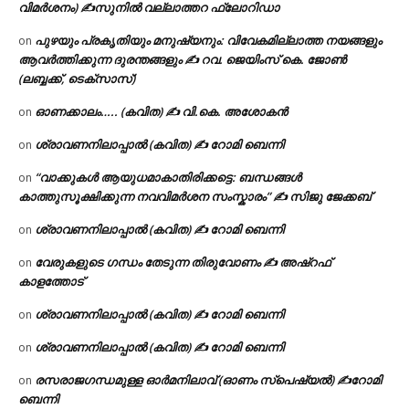
വിമർശനം) ✍സുനിൽ വല്ലാത്തറ ഫ്ലോറിഡാ
പുഴയും പ്രകൃതിയും മനുഷ്യനും: വിവേകമില്ലാത്ത നയങ്ങളും
on
ആവർത്തിക്കുന്ന ദുരന്തങ്ങളും ✍ റവ. ജെയിംസ് കെ. ജോൺ
(ലബ്ബക്ക്, ടെക്സാസ്)
ഓണക്കാലം….. (കവിത) ✍ വി.കെ. അശോകൻ
on
ശ്രാവണനിലാപ്പാൽ (കവിത) ✍ റോമി ബെന്നി
on
“വാക്കുകൾ ആയുധമാകാതിരിക്കട്ടെ: ബന്ധങ്ങൾ
on
കാത്തുസൂക്ഷിക്കുന്ന നവവിമർശന സംസ്കാരം” ✍️ സിജു ജേക്കബ്
ശ്രാവണനിലാപ്പാൽ (കവിത) ✍ റോമി ബെന്നി
on
വേരുകളുടെ ഗന്ധം തേടുന്ന തിരുവോണം ✍ അഷ്റഫ്
on
കാളത്തോട്
ശ്രാവണനിലാപ്പാൽ (കവിത) ✍ റോമി ബെന്നി
on
ശ്രാവണനിലാപ്പാൽ (കവിത) ✍ റോമി ബെന്നി
on
രസരാജഗന്ധമുള്ള ഓർമനിലാവ് (ഓണം സ്‌പെഷ്യൽ) ✍റോമി
on
ബെന്നി