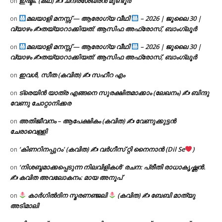
ഇഷ്ടം. (കഥ) ✍ ചന്ദ്രശേഖരൻ മുണ്ടൂർ
on
മലയാളി മനസ്സ് — ആരോഗ്യ വീഥി
– 2026 | ജൂലൈ 30 |
on
വ്യാഴം ✍
തയ്യാറാക്കിയത്: ആസിഫ അഫ്രോസ്, ബാംഗ്ലൂർ
മലയാളി മനസ്സ് — ആരോഗ്യ വീഥി
– 2026 | ജൂലൈ 30 |
on
വ്യാഴം ✍
തയ്യാറാക്കിയത്: ആസിഫ അഫ്രോസ്, ബാംഗ്ലൂർ
ഇവൾ, സീത (കവിത) ✍ സഹീറ എം
on
ട്രെയിൻ യാത്ര എങ്ങനെ സുരക്ഷിതമാക്കാം (ലേഖനം) ✍ ബിന്ദു
on
വേണു ചോറ്റാനിക്കര
അതിജീവനം – ആപേക്ഷികം (കവിത) ✍ വേണുക്കുട്ടൻ
on
ചേരാവെള്ളി
‘കിണറിനപ്പുറം’ (കവിത) ✍ വർഗീസ് റ്റി നൈനാൻ (Dil Se
)
on
‘നിശബ്ദമാക്കപ്പെടുന്ന നിലവിളികൾ’ രചന: പ്രീതി രാധാകൃഷ്ണൻ.
on
✍ കവിത അവലോകനം: മായ അനൂപ്
കാർഗിൽദിന സ്മരണഞ്ജലി
(കവിത) ✍ ബേബി മാത്യു
on
അടിമാലി