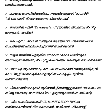
ജസിയഷാജഹാൻ.
മലയാള സാഹിത്യത്തിലെ നക്ഷത്ര പൂക്കൾ (ഭാഗം 56)
on
“വി.കെ.എൻ” ✍ അവതരണം: പ്രഭ ദിനേഷ്
അമേരിക്ക – (26) “Taybee island” (യാത്രാ വിവരണം) ✍ റിറ്റ
on
മാനുവൽ, ഡൽഹി
കെ .എസ് . ആർ.ടി.സിയുടെ ആദ്യത്തെ ഫ്രണ്ട്ലി പദവി
on
സപര്യയ്ക്ക് പ്രഖ്യാപിച്ച് മന്ത്രി സിപി ജോൺ
സുധ അജിത്ത് എഴുതിയ നോവൽ “കോലധാരിയുടെ
on
അഗ്നികുണ്ഡങ്ങള്‍” , ✍ പുസ്തക പരിചയം: കെ ആർ. മോഹൻദാസ്
Open up ആകണോ? (Part -24) ✍ പ്രശാന്ത് വാസുദേവ് (മുൻ
on
ഡെപ്യൂട്ടി ഡയറക്ടർ കേരള ടൂറിസം വകുപ്പ് & ടൂറിസം
കൺസൾട്ടൻ്റ്).
ചില മടങ്ങിവരവുകൾ മുറിവേൽപ്പിക്കാനുള്ളതാണ്! (ലേഖനം) ✍️
on
സിജു ജേക്കബ്, ഓസ്‌ട്രേലിയ (എഴുത്തുകാരൻ/സഞ്ചാരി)
‘ ചില പൊടിക്കൈകൾ ‘ (3) HOME DECOR TIPS ✍
on
തയ്യാറാക്കിയത്: റീന നൈനാൻ, മാജിക്കൽ ഫ്ലേവേഴ്സ്,