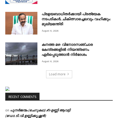
പ്രളയബാധിതർക്കായി പ്രത്യേക
നടപടികൾ; ചികിത്സാച്ചെലവും വഹിക്കും:
മുഖ്യമന്ത്രി
August 6, 2026
കനത്ത മഴ: വിനോദസഞ്ചാര
കേന്ദ്രങ്ങളിൽ നിയന്ത്രണം
ഏർപ്പെടുത്താൻ നിർദേശം
August 6, 2026
Load more
RECENT COMMENTS
പുനർജന്മം (ചെറുകഥ) ✍ ഉണ്ണി ആവട്ടി
on
(ഡോ.ടി.വി.ഉണ്ണിക്കൃഷ്ണൻ)