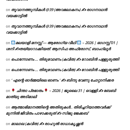
തൂവാനത്തുമ്പികൾ @39 (അവലോകനം) ✍ രാഗനാഥൻ
on
വയക്കാട്ടിൽ
തൂവാനത്തുമ്പികൾ @39 (അവലോകനം) ✍ രാഗനാഥൻ
on
വയക്കാട്ടിൽ
മലയാളി മനസ്സ് — ആരോഗ്യ വീഥി
– 2026 | ഓഗസ്റ്റ് 01 |
on
ശനി ✍
തയ്യാറാക്കിയത്: ആസിഫ അഫ്രോസ്, ബാംഗ്ലൂർ
പൊന്നോണം … തിരുവോണം (കവിത) ✍ റോബിൻ പള്ളുരുത്തി
on
പൊന്നോണം … തിരുവോണം (കവിത) ✍ റോബിൻ പള്ളുരുത്തി
on
‘ എന്റെ ഓർമ്മയിലെ ഓണം ‘ ✍ ബിന്ദു വേണു ചോറ്റാനിക്കര
on
ചിന്താ പ്രഭാതം
– 2026 | ജൂലൈ 31 | വെള്ളി ✍
ബേബി
on
മാത്യു അടിമാലി
ആത്മാഭിമാനത്തിന്റെ അതിരുകൾ.. തിരിച്ചറിയാത്തവർക്ക്
on
മുന്നിൽ ജീവിതം പാഴാക്കരുത് ✍️ സിജു ജേക്കബ്
മാലാഖ (കവിത) ✍ രാഹുൽ രാധാകൃഷ്ണൻ
on