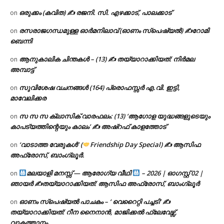
ഒരുക്കം (കവിത) ✍ രജനി. സി. എഴക്കാട്, പാലക്കാട്
on
രസരാജഗന്ധമുള്ള ഓർമനിലാവ് (ഓണം സ്‌പെഷ്യൽ) ✍റോമി
on
ബെന്നി
ആനുകാലിക ചിന്തകൾ – (13) ✍ തയ്യാറാക്കിയത്: നിർമല
on
അമ്പാട്ട്
സുവിശേഷ വചനങ്ങൾ (164) പ്രൊഫസ്സർ എ.വി. ഇട്ടി,
on
മാവേലിക്കര
സ സ സ ക്ലാസിക് വാരഫലം: (13) ‘ആഗോള യുദ്ധങ്ങളുടെയും
on
കാപട്യത്തിന്റെയും കാലം’ ✍ അഷ്റഫ് കാളത്തോട്
‘വാടാത്ത വേരുകൾ’ (
Friendship Day Special) ✍ ആസിഫ
on
അഫ്രോസ്, ബാംഗ്ലൂർ.
മലയാളി മനസ്സ് — ആരോഗ്യ വീഥി
– 2026 | ഓഗസ്റ്റ് 02 |
on
ഞായർ ✍
തയ്യാറാക്കിയത്: ആസിഫ അഫ്രോസ്, ബാംഗ്ലൂർ
ഓണം സ്പെഷ്യൽ പാചകം – ‘ വെറൈറ്റി പച്ചടി’ ✍
on
തയ്യാറാക്കിയത്: റീന നൈനാൻ, മാജിക്കൽ ഫ്ലേവേഴ്സ്,
വാകത്താനം