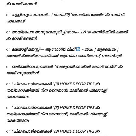
✍ റോമി ബെന്നി.
പള്ളിക്കൂടം കഥകൾ… ( ഭാഗം 69) ‘ശബരിമല യാത്ര’ ✍ സജി ടി.
on
പാലക്കാട്
അധ്യാപന അനുഭവക്കുറിപ്പ് (ഭാഗം – 12) ‘പൊന്നീർക്കിൽ കമ്മൽ’
on
✍ റോമി ബെന്നി.
മലയാളി മനസ്സ് — ആരോഗ്യ വീഥി
– 2026 | ജൂലൈ 26 |
on
ഞായർ ✍
തയ്യാറാക്കിയത്: ആസിഫ അഫ്രോസ്, ബാംഗ്ലൂർ
ഓർമ്മയിലെ മുഖങ്ങൾ: ‘സാമുവൽ ടെയ്ലർ കോൾറിഡ്ജ് ‘ ✍
on
അജി സുരേന്ദ്രൻ
‘ ചില പൊടിക്കൈകൾ ‘ (3) HOME DECOR TIPS ✍
on
തയ്യാറാക്കിയത്: റീന നൈനാൻ, മാജിക്കൽ ഫ്ലേവേഴ്സ്,
വാകത്താനം
‘ ചില പൊടിക്കൈകൾ ‘ (3) HOME DECOR TIPS ✍
on
തയ്യാറാക്കിയത്: റീന നൈനാൻ, മാജിക്കൽ ഫ്ലേവേഴ്സ്,
വാകത്താനം
‘ ചില പൊടിക്കൈകൾ ‘ (3) HOME DECOR TIPS ✍
on