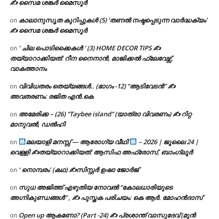
✍ സൈമ ശങ്കർ മൈസൂർ
കാലാനുസൃത കുറിപ്പുകൾ (5) ‘തണൽ നഷ്ടപ്പെടുന്ന വാർദ്ധക്യം’
on
✍ സൈമ ശങ്കർ മൈസൂർ
‘ ചില പൊടിക്കൈകൾ ‘ (3) HOME DECOR TIPS ✍
on
തയ്യാറാക്കിയത്: റീന നൈനാൻ, മാജിക്കൽ ഫ്ലേവേഴ്സ്,
വാകത്താനം
വിവിധതരം തെയ്യങ്ങൾ.. (ഭാഗം -12) “ആടിവേടൻ” ✍
on
അവതരണം: രജിത എൻ.കെ
അമേരിക്ക – (26) “Taybee island” (യാത്രാ വിവരണം) ✍ റിറ്റ
on
മാനുവൽ, ഡൽഹി
മലയാളി മനസ്സ് — ആരോഗ്യ വീഥി
– 2026 | ജൂലൈ 24 |
on
വെള്ളി ✍
തയ്യാറാക്കിയത്: ആസിഫ അഫ്രോസ്, ബാംഗ്ലൂർ
‘ നൊമ്പരം’ (കഥ) ✍സിസ്റ്റർ ഉഷാ ജോർജ്
on
സുധ അജിത്ത് എഴുതിയ നോവൽ “കോലധാരിയുടെ
on
അഗ്നികുണ്ഡങ്ങള്‍” , ✍ പുസ്തക പരിചയം: കെ ആർ. മോഹൻദാസ്
Open up ആകണോ? (Part -24) ✍ പ്രശാന്ത് വാസുദേവ് (മുൻ
on