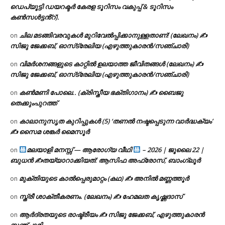
ഡെപ്യൂട്ടി ഡയറക്ടർ കേരള ടൂറിസം വകുപ്പ് & ടൂറിസം
കൺസൾട്ടൻ്റ്).
ചില മടങ്ങിവരവുകൾ മുറിവേൽപ്പിക്കാനുള്ളതാണ്! (ലേഖനം) ✍️
on
സിജു ജേക്കബ്, ഓസ്‌ട്രേലിയ (എഴുത്തുകാരൻ/സഞ്ചാരി)
വിമർശനങ്ങളുടെ കാറ്റിൽ ഉലയാത്ത ജീവിതങ്ങൾ (ലേഖനം) ✍️
on
സിജു ജേക്കബ്, ഓസ്‌ട്രേലിയ (എഴുത്തുകാരൻ/സഞ്ചാരി)
കൺമണി പോലെ.. (ക്രിസ്തീയ ഭക്തിഗാനം) ✍ ബൈജു
on
തെക്കുംപുറത്ത്
കാലാനുസൃത കുറിപ്പുകൾ (5) ‘തണൽ നഷ്ടപ്പെടുന്ന വാർദ്ധക്യം’
on
✍ സൈമ ശങ്കർ മൈസൂർ
മലയാളി മനസ്സ് — ആരോഗ്യ വീഥി
– 2026 | ജൂലൈ 22 |
on
ബുധൻ ✍
തയ്യാറാക്കിയത്: ആസിഫ അഫ്രോസ്, ബാംഗ്ലൂർ
മുക്തിയുടെ കാൽപ്പെരുമാറ്റം (കഥ) ✍ അനിൽ മണ്ണത്തൂർ
on
സ്ത്രീ ശാക്തീകരണം. (ലേഖനം) ✍ ഹേമലത കൃഷ്ണദാസ്
on
ആർദ്രതയുടെ രാഷ്ട്രീയം ✍️ സിജു ജേക്കബ്, എഴുത്തുകാരൻ
on
സഞ്ചാരി