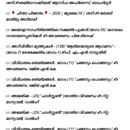
ശനി ✍
തയ്യാറാക്കിയത്: ആസിഫ അഫ്രോസ്, ബാംഗ്ലൂർ
ചിന്താ പ്രഭാതം
– 2026 | ജൂലൈ 18 | ശനി ✍
ബേബി
on
മാത്യു അടിമാലി
മലയാള സാഹിത്യത്തിലെ നക്ഷത്ര പൂക്കൾ (ഭാഗം 55) ‘കാവാലം
on
നാരായണപ്പണിക്കർ’ ✍ അവതരണം: പ്രഭ ദിനേഷ്
അറിവിൻ്റെ മുത്തുകൾ – (138) “ആര്യന്മാരുടെ ആഗമനം” –
on
(ഭാഗം-7) ദേശക്ഷേത്രം (ഭാഗം-1) ✍പി. എം.എൻ.നമ്പൂതിരി
വിവിധതരം തെയ്യങ്ങൾ.. ഭാഗം (11) “ചങ്ങനും പൊങ്ങനും” ✍
on
അവതരണം: രജിത എൻ.കെ
വിവിധതരം തെയ്യങ്ങൾ.. ഭാഗം (11) “ചങ്ങനും പൊങ്ങനും” ✍
on
അവതരണം: രജിത എൻ.കെ
അമേരിക്ക – (25) “ചാൾസ്റ്റൺ” (യാത്രാ വിവരണം) ✍ റിറ്റ
on
മാനുവൽ, ഡൽഹി
അമേരിക്ക – (25) “ചാൾസ്റ്റൺ” (യാത്രാ വിവരണം) ✍ റിറ്റ
on
മാനുവൽ, ഡൽഹി
വിവിധതരം തെയ്യങ്ങൾ.. ഭാഗം (11) “ചങ്ങനും പൊങ്ങനും” ✍
on