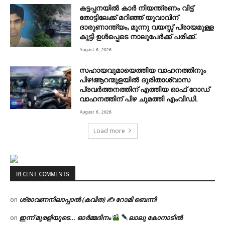
കട്ടപ്പനയിൽ കാർ നിയന്ത്രണം വിട്ട്
തോട്ടിലേക്ക് മറിഞ്ഞ് യുവാവിന്
ദാരുണാന്ത്യം; മൂന്നു വയസ്സ് പ്രായമുള്ള
കുട്ടി ഉൾപ്പെടെ നാലുപേർക്ക് പരിക്ക്.
August 6, 2026
സഹായവുമായെത്തിയ വാഹനത്തിനും
പിഴ!ആറന്മുളയില്‍ ദുരിതാശ്വാസ
പ്രവര്‍ത്തനത്തിന് എത്തിയ ഓഫ് റോഡ്
വാഹനത്തിന് പിഴ ചുമത്തി എംവിഡി.
August 6, 2026
Load more
RECENT COMMENTS
ശ്രാവണനിലാപ്പാൽ (കവിത) ✍ റോമി ബെന്നി
on
ഇന്ന് മുരളിയുടെ… ഓർമ്മദിനം
ലാലു കോനാടിൽ
on