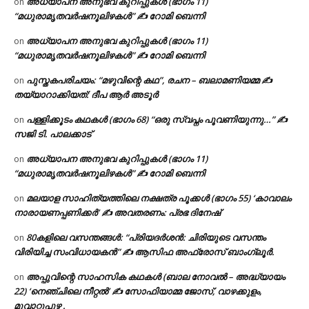
അധ്യാപന അനുഭവ കുറിപ്പുകൾ (ഭാഗം 11)
on
“മധുരാമൃതവർഷനൂലിഴകൾ” ✍ റോമി ബെന്നി
അധ്യാപന അനുഭവ കുറിപ്പുകൾ (ഭാഗം 11)
on
“മധുരാമൃതവർഷനൂലിഴകൾ” ✍ റോമി ബെന്നി
പുസ്തകപരിചയം: “മഴുവിന്റെ കഥ”, രചന – ബലാമണിയമ്മ ✍
on
തയ്യാറാക്കിയത്: ദീപ ആർ അടൂർ
പള്ളിക്കൂടം കഥകൾ (ഭാഗം 68) “ഒരു സ്വപ്നം പൂവണിയുന്നു…” ✍
on
സജി ടി. പാലക്കാട്
അധ്യാപന അനുഭവ കുറിപ്പുകൾ (ഭാഗം 11)
on
“മധുരാമൃതവർഷനൂലിഴകൾ” ✍ റോമി ബെന്നി
മലയാള സാഹിത്യത്തിലെ നക്ഷത്ര പൂക്കൾ (ഭാഗം 55) ‘കാവാലം
on
നാരായണപ്പണിക്കർ’ ✍ അവതരണം: പ്രഭ ദിനേഷ്
80കളിലെ വസന്തങ്ങൾ: “പ്രിയദർശൻ: ചിരിയുടെ വസന്തം
on
വിരിയിച്ച സംവിധായകൻ” ✍ ആസിഫ അഫ്രോസ് ബാംഗ്ലൂർ.
അപ്പുവിന്റെ സാഹസിക കഥകൾ (ബാല നോവൽ – അദ്ധ്യായം
on
22) ‘നെഞ്ചിലെ നീറ്റൽ’ ✍ സോഫിയാമ്മ ജോസ്, വാഴക്കുളം,
മുവാറ്റുപുഴ .