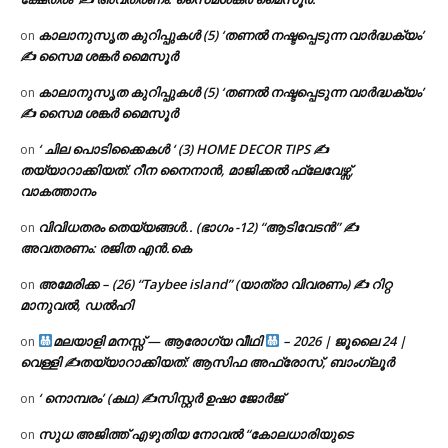
കാലാനുസൃത കുറിപ്പുകൾ (5) ‘തണൽ നഷ്ടപ്പെടുന്ന വാർദ്ധക്യം’
on
✍ സൈമ ശങ്കർ മൈസൂർ
കാലാനുസൃത കുറിപ്പുകൾ (5) ‘തണൽ നഷ്ടപ്പെടുന്ന വാർദ്ധക്യം’
on
✍ സൈമ ശങ്കർ മൈസൂർ
‘ ചില പൊടിക്കൈകൾ ‘ (3) HOME DECOR TIPS ✍
on
തയ്യാറാക്കിയത്: റീന നൈനാൻ, മാജിക്കൽ ഫ്ലേവേഴ്സ്,
വാകത്താനം
വിവിധതരം തെയ്യങ്ങൾ.. (ഭാഗം -12) “ആടിവേടൻ” ✍
on
അവതരണം: രജിത എൻ.കെ
അമേരിക്ക – (26) “Taybee island” (യാത്രാ വിവരണം) ✍ റിറ്റ
on
മാനുവൽ, ഡൽഹി
മലയാളി മനസ്സ് — ആരോഗ്യ വീഥി
– 2026 | ജൂലൈ 24 |
on
വെള്ളി ✍
തയ്യാറാക്കിയത്: ആസിഫ അഫ്രോസ്, ബാംഗ്ലൂർ
‘ നൊമ്പരം’ (കഥ) ✍സിസ്റ്റർ ഉഷാ ജോർജ്
on
സുധ അജിത്ത് എഴുതിയ നോവൽ “കോലധാരിയുടെ
on