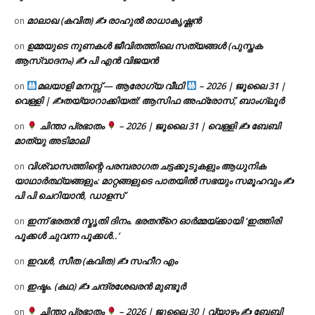
മാലാഖ (കവിത) ✍ രാഹുൽ രാധാകൃഷ്ണൻ
on
ഉമ്മയുടെ നുണകൾ ജീവിതത്തിലെ സത്യങ്ങൾ (പുസ്തക
on
ആസ്വാദനം) ✍ പി എൻ വിജയൻ
മലയാളി മനസ്സ് — ആരോഗ്യ വീഥി
– 2026 | ജൂലൈ 31 |
on
വെള്ളി | ✍
തയ്യാറാക്കിയത്: ആസിഫ അഫ്രോസ്, ബാംഗ്ലൂർ
ചിന്താ പ്രഭാതം
– 2026 | ജൂലൈ 31 | വെള്ളി ✍
ബേബി
on
മാത്യു അടിമാലി
വിശ്വാസത്തിന്റെ പരമ്പരാഗത ചട്ടക്കൂടുകളും ആധുനിക
on
യാഥാർത്ഥ്യങ്ങളും: മാറ്റങ്ങളുടെ പാതയിൽ സഭയും സമൂഹവും ✍
പി പി ചെറിയാൻ, ഡാളസ്
ഇന്ന് ഭരതൻ സ്മൃതി ദിനം. ഭരതൻ്റെ ഓർമ്മയ്ക്കായി ‘ഇത്തിരി
on
പൂക്കൾ ചുവന്ന പൂക്കൾ..’
ഇവൾ, സീത (കവിത) ✍ സഹീറ എം
on
ഇഷ്ടം. (കഥ) ✍ ചന്ദ്രശേഖരൻ മുണ്ടൂർ
on
ചിന്താ പ്രഭാതം
– 2026 | ജൂലൈ 30 | വ്യാഴം ✍
ബേബി
on