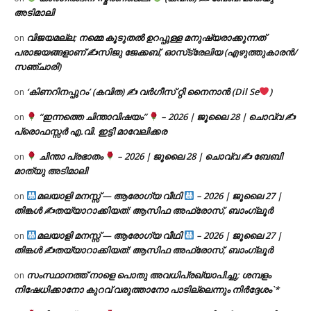
അടിമാലി
വിജയമല്ല; നമ്മെ കൂടുതൽ ഉറപ്പുള്ള മനുഷ്യരാക്കുന്നത്
on
പരാജയങ്ങളാണ് ✍️സിജു ജേക്കബ്, ഓസ്‌ട്രേലിയ (എഴുത്തുകാരൻ/
സഞ്ചാരി)
‘കിണറിനപ്പുറം’ (കവിത) ✍ വർഗീസ് റ്റി നൈനാൻ (Dil Se
)
on
“ഇന്നത്തെ ചിന്താവിഷയം”
– 2026 | ജൂലൈ 28 | ചൊവ്വ ✍
on
പ്രൊഫസ്സർ എ.വി. ഇട്ടി മാവേലിക്കര
ചിന്താ പ്രഭാതം
– 2026 | ജൂലൈ 28 | ചൊവ്വ ✍
ബേബി
on
മാത്യു അടിമാലി
മലയാളി മനസ്സ് — ആരോഗ്യ വീഥി
– 2026 | ജൂലൈ 27 |
on
തിങ്കൾ ✍
തയ്യാറാക്കിയത്: ആസിഫ അഫ്രോസ്, ബാംഗ്ലൂർ
മലയാളി മനസ്സ് — ആരോഗ്യ വീഥി
– 2026 | ജൂലൈ 27 |
on
തിങ്കൾ ✍
തയ്യാറാക്കിയത്: ആസിഫ അഫ്രോസ്, ബാംഗ്ലൂർ
സംസ്ഥാനത്ത് നാളെ പൊതു അവധിപ്രഖ്യാപിച്ചു; ശമ്പളം
on
നിഷേധിക്കാനോ കുറവ് വരുത്താനോ പാടില്ലെന്നും നിർദ്ദേശം`*