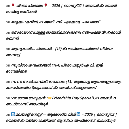
ചിന്താ പ്രഭാതം
– 2026 | ഓഗസ്റ്റ് 02 | ഞായർ ✍
ബേബി
on
മാത്യു അടിമാലി
ഒരുക്കം (കവിത) ✍ രജനി. സി. എഴക്കാട്, പാലക്കാട്
on
രസരാജഗന്ധമുള്ള ഓർമനിലാവ് (ഓണം സ്‌പെഷ്യൽ) ✍റോമി
on
ബെന്നി
ആനുകാലിക ചിന്തകൾ – (13) ✍ തയ്യാറാക്കിയത്: നിർമല
on
അമ്പാട്ട്
സുവിശേഷ വചനങ്ങൾ (164) പ്രൊഫസ്സർ എ.വി. ഇട്ടി,
on
മാവേലിക്കര
സ സ സ ക്ലാസിക് വാരഫലം: (13) ‘ആഗോള യുദ്ധങ്ങളുടെയും
on
കാപട്യത്തിന്റെയും കാലം’ ✍ അഷ്റഫ് കാളത്തോട്
‘വാടാത്ത വേരുകൾ’ (
Friendship Day Special) ✍ ആസിഫ
on
അഫ്രോസ്, ബാംഗ്ലൂർ.
മലയാളി മനസ്സ് — ആരോഗ്യ വീഥി
– 2026 | ഓഗസ്റ്റ് 02 |
on
ഞായർ ✍
തയ്യാറാക്കിയത്: ആസിഫ അഫ്രോസ്, ബാംഗ്ലൂർ