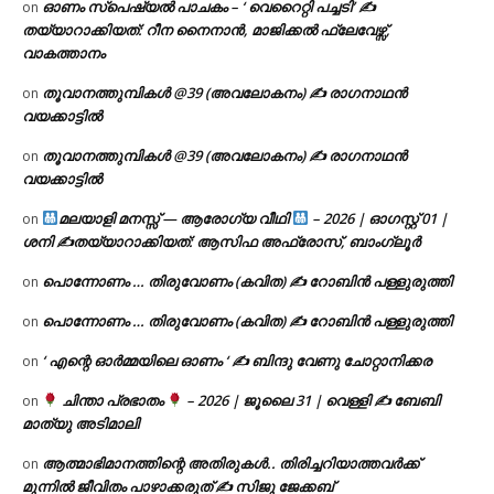
ഓണം സ്പെഷ്യൽ പാചകം – ‘ വെറൈറ്റി പച്ചടി’ ✍
on
തയ്യാറാക്കിയത്: റീന നൈനാൻ, മാജിക്കൽ ഫ്ലേവേഴ്സ്,
വാകത്താനം
തൂവാനത്തുമ്പികൾ @39 (അവലോകനം) ✍ രാഗനാഥൻ
on
വയക്കാട്ടിൽ
തൂവാനത്തുമ്പികൾ @39 (അവലോകനം) ✍ രാഗനാഥൻ
on
വയക്കാട്ടിൽ
മലയാളി മനസ്സ് — ആരോഗ്യ വീഥി
– 2026 | ഓഗസ്റ്റ് 01 |
on
ശനി ✍
തയ്യാറാക്കിയത്: ആസിഫ അഫ്രോസ്, ബാംഗ്ലൂർ
പൊന്നോണം … തിരുവോണം (കവിത) ✍ റോബിൻ പള്ളുരുത്തി
on
പൊന്നോണം … തിരുവോണം (കവിത) ✍ റോബിൻ പള്ളുരുത്തി
on
‘ എന്റെ ഓർമ്മയിലെ ഓണം ‘ ✍ ബിന്ദു വേണു ചോറ്റാനിക്കര
on
ചിന്താ പ്രഭാതം
– 2026 | ജൂലൈ 31 | വെള്ളി ✍
ബേബി
on
മാത്യു അടിമാലി
ആത്മാഭിമാനത്തിന്റെ അതിരുകൾ.. തിരിച്ചറിയാത്തവർക്ക്
on
മുന്നിൽ ജീവിതം പാഴാക്കരുത് ✍️ സിജു ജേക്കബ്