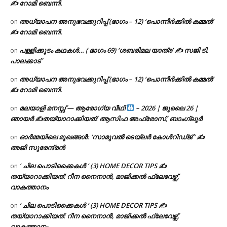
✍ റോമി ബെന്നി.
അധ്യാപന അനുഭവക്കുറിപ്പ് (ഭാഗം – 12) ‘പൊന്നീർക്കിൽ കമ്മൽ’
on
✍ റോമി ബെന്നി.
പള്ളിക്കൂടം കഥകൾ… ( ഭാഗം 69) ‘ശബരിമല യാത്ര’ ✍ സജി ടി.
on
പാലക്കാട്
അധ്യാപന അനുഭവക്കുറിപ്പ് (ഭാഗം – 12) ‘പൊന്നീർക്കിൽ കമ്മൽ’
on
✍ റോമി ബെന്നി.
മലയാളി മനസ്സ് — ആരോഗ്യ വീഥി
– 2026 | ജൂലൈ 26 |
on
ഞായർ ✍
തയ്യാറാക്കിയത്: ആസിഫ അഫ്രോസ്, ബാംഗ്ലൂർ
ഓർമ്മയിലെ മുഖങ്ങൾ: ‘സാമുവൽ ടെയ്ലർ കോൾറിഡ്ജ് ‘ ✍
on
അജി സുരേന്ദ്രൻ
‘ ചില പൊടിക്കൈകൾ ‘ (3) HOME DECOR TIPS ✍
on
തയ്യാറാക്കിയത്: റീന നൈനാൻ, മാജിക്കൽ ഫ്ലേവേഴ്സ്,
വാകത്താനം
‘ ചില പൊടിക്കൈകൾ ‘ (3) HOME DECOR TIPS ✍
on
തയ്യാറാക്കിയത്: റീന നൈനാൻ, മാജിക്കൽ ഫ്ലേവേഴ്സ്,
വാകത്താനം