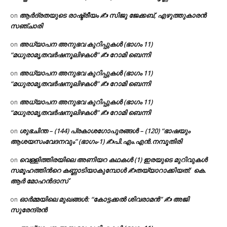
ആർദ്രതയുടെ രാഷ്ട്രീയം ✍️ സിജു ജേക്കബ്, എഴുത്തുകാരൻ
on
സഞ്ചാരി
അധ്യാപന അനുഭവ കുറിപ്പുകൾ (ഭാഗം 11)
on
“മധുരാമൃതവർഷനൂലിഴകൾ” ✍ റോമി ബെന്നി
അധ്യാപന അനുഭവ കുറിപ്പുകൾ (ഭാഗം 11)
on
“മധുരാമൃതവർഷനൂലിഴകൾ” ✍ റോമി ബെന്നി
അധ്യാപന അനുഭവ കുറിപ്പുകൾ (ഭാഗം 11)
on
“മധുരാമൃതവർഷനൂലിഴകൾ” ✍ റോമി ബെന്നി
ശുഭചിന്ത – (144) പ്രകാശഗോപുരങ്ങൾ – (120) “ഭാഷയും
on
ആശയസംവേദനവും” (ഭാഗം-1) ✍പി.എം.എൻ.നമ്പൂതിരി
വെള്ളിത്തിരയിലെ അണിയറ കഥകൾ (1) ഇരയുടെ മുറിവുകൾ
on
സമൂഹത്തിന്‍റെ കണ്ണാടിയാകുമ്പോൾ ✍തയ്യാറാക്കിയത്: കെ.
ആര്‍ മോഹന്‍ദാസ്
ഓർമ്മയിലെ മുഖങ്ങൾ: “കോട്ടക്കൽ ശിവരാമൻ” ✍ അജി
on
സുരേന്ദ്രൻ