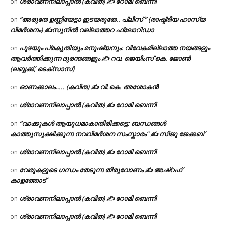
ശ്രാവണനിലാപ്പാൽ (കവിത) ✍ റോമി ബെന്നി
on
“അരുതേ ഉണ്ണിയേട്ടാ ഇടയരുതേ.. പ്ലീസ് ” (രാഷ്ട്രീയ ഹാസ്യ
on
വിമർശനം) ✍സുനിൽ വല്ലാത്തറ ഫ്ലോറിഡാ
പുഴയും പ്രകൃതിയും മനുഷ്യനും: വിവേകമില്ലാത്ത നയങ്ങളും
on
ആവർത്തിക്കുന്ന ദുരന്തങ്ങളും ✍ റവ. ജെയിംസ് കെ. ജോൺ
(ലബ്ബക്ക്, ടെക്സാസ്)
ഓണക്കാലം….. (കവിത) ✍ വി.കെ. അശോകൻ
on
ശ്രാവണനിലാപ്പാൽ (കവിത) ✍ റോമി ബെന്നി
on
“വാക്കുകൾ ആയുധമാകാതിരിക്കട്ടെ: ബന്ധങ്ങൾ
on
കാത്തുസൂക്ഷിക്കുന്ന നവവിമർശന സംസ്കാരം” ✍️ സിജു ജേക്കബ്
ശ്രാവണനിലാപ്പാൽ (കവിത) ✍ റോമി ബെന്നി
on
വേരുകളുടെ ഗന്ധം തേടുന്ന തിരുവോണം ✍ അഷ്റഫ്
on
കാളത്തോട്
ശ്രാവണനിലാപ്പാൽ (കവിത) ✍ റോമി ബെന്നി
on
ശ്രാവണനിലാപ്പാൽ (കവിത) ✍ റോമി ബെന്നി
on