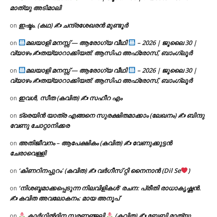
മാത്യു അടിമാലി
ഇഷ്ടം. (കഥ) ✍ ചന്ദ്രശേഖരൻ മുണ്ടൂർ
on
മലയാളി മനസ്സ് — ആരോഗ്യ വീഥി
– 2026 | ജൂലൈ 30 |
on
വ്യാഴം ✍
തയ്യാറാക്കിയത്: ആസിഫ അഫ്രോസ്, ബാംഗ്ലൂർ
മലയാളി മനസ്സ് — ആരോഗ്യ വീഥി
– 2026 | ജൂലൈ 30 |
on
വ്യാഴം ✍
തയ്യാറാക്കിയത്: ആസിഫ അഫ്രോസ്, ബാംഗ്ലൂർ
ഇവൾ, സീത (കവിത) ✍ സഹീറ എം
on
ട്രെയിൻ യാത്ര എങ്ങനെ സുരക്ഷിതമാക്കാം (ലേഖനം) ✍ ബിന്ദു
on
വേണു ചോറ്റാനിക്കര
അതിജീവനം – ആപേക്ഷികം (കവിത) ✍ വേണുക്കുട്ടൻ
on
ചേരാവെള്ളി
‘കിണറിനപ്പുറം’ (കവിത) ✍ വർഗീസ് റ്റി നൈനാൻ (Dil Se
)
on
‘നിശബ്ദമാക്കപ്പെടുന്ന നിലവിളികൾ’ രചന: പ്രീതി രാധാകൃഷ്ണൻ.
on
✍ കവിത അവലോകനം: മായ അനൂപ്
കാർഗിൽദിന സ്മരണഞ്ജലി
(കവിത) ✍ ബേബി മാത്യു
on