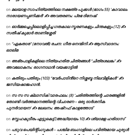
മലയാള സാഹിത്യത്തിലെ നക്ഷത്ര പൂക്കൾ (ഭാഗം 55) ‘കാവാലം
on
നാരായണപ്പണിക്കർ’ ✍ അവതരണം: പ്രഭ ദിനേഷ്
ഓർമ്മച്ചെപ്പിലൊളിപ്പിച്ച ഗതകാല സ്മരണകളും ചിന്തകളും (12) ✍
on
സതീഷ് കുമാർ താണിശ്ശേരി
“ഏകതാര” (നോവൽ) രചന: ഗീത നെന്മിനി ✍ ആസ്വാദനം:
on
ലാലിമ
അഭ്രപാളികളിലെ നിത്യഹരിത ചിത്രങ്ങൾ “ചിത്രശലഭം” ✍
on
അവലോകനം: രാഗനാഥൻ വയക്കാട്ടിൽ
കതിരും പതിരും (103) “വേർപാടിൻ്റെ നിശ്ശബ്ദ നിലവിളികൾ” ✍
on
ജസിയഷാജഹാൻ.
സ സ സ ക്ലാസിക് വാരഫലം: (8) ‘ചരിത്രത്തിന്റെ ചാരങ്ങളിൽ
on
തോണ്ടി വർത്തമാനത്തിന്റെ വിചാരണ – ഒരു ദാർശനിക
പുനർവായന’ ✍ ലേഖനം: അഷ്റഫ് കാളത്തോട്
സ്നേഹകുടീരം എട്ടുകെട്ട് (അദ്ധ്യായം 10) ✍ ശ്യാമള ഹരിദാസ്
on
പടുവ പെയിന്റിംഗുകൾ – പശ്ചിമ ബംഗാളിലെ പവിത്രമായ ചുരുൾ
on