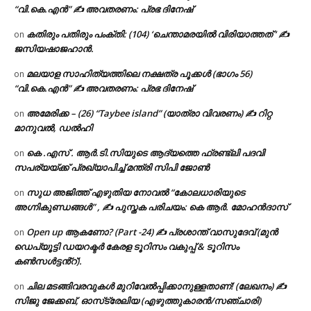
“വി.കെ.എൻ” ✍ അവതരണം: പ്രഭ ദിനേഷ്
കതിരും പതിരും പംക്തി: (104) ‘ചെന്താമരയിൽ വിരിയാത്തത് ‘ ✍
on
ജസിയഷാജഹാൻ.
മലയാള സാഹിത്യത്തിലെ നക്ഷത്ര പൂക്കൾ (ഭാഗം 56)
on
“വി.കെ.എൻ” ✍ അവതരണം: പ്രഭ ദിനേഷ്
അമേരിക്ക – (26) “Taybee island” (യാത്രാ വിവരണം) ✍ റിറ്റ
on
മാനുവൽ, ഡൽഹി
കെ .എസ് . ആർ.ടി.സിയുടെ ആദ്യത്തെ ഫ്രണ്ട്ലി പദവി
on
സപര്യയ്ക്ക് പ്രഖ്യാപിച്ച് മന്ത്രി സിപി ജോൺ
സുധ അജിത്ത് എഴുതിയ നോവൽ “കോലധാരിയുടെ
on
അഗ്നികുണ്ഡങ്ങള്‍” , ✍ പുസ്തക പരിചയം: കെ ആർ. മോഹൻദാസ്
Open up ആകണോ? (Part -24) ✍ പ്രശാന്ത് വാസുദേവ് (മുൻ
on
ഡെപ്യൂട്ടി ഡയറക്ടർ കേരള ടൂറിസം വകുപ്പ് & ടൂറിസം
കൺസൾട്ടൻ്റ്).
ചില മടങ്ങിവരവുകൾ മുറിവേൽപ്പിക്കാനുള്ളതാണ്! (ലേഖനം) ✍️
on
സിജു ജേക്കബ്, ഓസ്‌ട്രേലിയ (എഴുത്തുകാരൻ/സഞ്ചാരി)