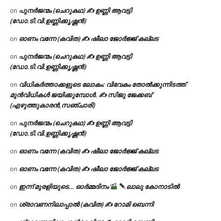
പുനർജന്മം (ചെറുകഥ) ✍ ഉണ്ണി ആവട്ടി
on
(ഡോ.ടി.വി.ഉണ്ണിക്കൃഷ്ണൻ)
ഓണം വന്നേ (കവിത) ✍ ഷീലാ ജോർജ്ജ് കല്ലട
on
പുനർജന്മം (ചെറുകഥ) ✍ ഉണ്ണി ആവട്ടി
on
(ഡോ.ടി.വി.ഉണ്ണിക്കൃഷ്ണൻ)
വിധികർത്താക്കളുടെ ലോകം: വിവേകം തോൽക്കുന്നിടത്ത്
on
മുൻവിധികൾ ജയിക്കുമ്പോൾ. ✍️ സിജു ജേക്കബ്
(എഴുത്തുകാരൻ,സഞ്ചാരി)
പുനർജന്മം (ചെറുകഥ) ✍ ഉണ്ണി ആവട്ടി
on
(ഡോ.ടി.വി.ഉണ്ണിക്കൃഷ്ണൻ)
ഓണം വന്നേ (കവിത) ✍ ഷീലാ ജോർജ്ജ് കല്ലട
on
ഓണം വന്നേ (കവിത) ✍ ഷീലാ ജോർജ്ജ് കല്ലട
on
ഇന്ന് മുരളിയുടെ… ഓർമ്മദിനം
ലാലു കോനാടിൽ
on
ശ്രാവണനിലാപ്പാൽ (കവിത) ✍ റോമി ബെന്നി
on