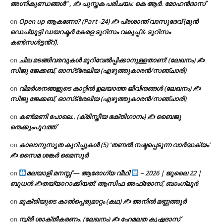
അഗ്നികുണ്ഡങ്ങള്‍” , ✍ പുസ്തക പരിചയം: കെ ആർ. മോഹൻദാസ്
Open up ആകണോ? (Part -24) ✍ പ്രശാന്ത് വാസുദേവ് (മുൻ
on
ഡെപ്യൂട്ടി ഡയറക്ടർ കേരള ടൂറിസം വകുപ്പ് & ടൂറിസം
കൺസൾട്ടൻ്റ്).
ചില മടങ്ങിവരവുകൾ മുറിവേൽപ്പിക്കാനുള്ളതാണ്! (ലേഖനം) ✍️
on
സിജു ജേക്കബ്, ഓസ്‌ട്രേലിയ (എഴുത്തുകാരൻ/സഞ്ചാരി)
വിമർശനങ്ങളുടെ കാറ്റിൽ ഉലയാത്ത ജീവിതങ്ങൾ (ലേഖനം) ✍️
on
സിജു ജേക്കബ്, ഓസ്‌ട്രേലിയ (എഴുത്തുകാരൻ/സഞ്ചാരി)
കൺമണി പോലെ.. (ക്രിസ്തീയ ഭക്തിഗാനം) ✍ ബൈജു
on
തെക്കുംപുറത്ത്
കാലാനുസൃത കുറിപ്പുകൾ (5) ‘തണൽ നഷ്ടപ്പെടുന്ന വാർദ്ധക്യം’
on
✍ സൈമ ശങ്കർ മൈസൂർ
മലയാളി മനസ്സ് — ആരോഗ്യ വീഥി
– 2026 | ജൂലൈ 22 |
on
ബുധൻ ✍
തയ്യാറാക്കിയത്: ആസിഫ അഫ്രോസ്, ബാംഗ്ലൂർ
മുക്തിയുടെ കാൽപ്പെരുമാറ്റം (കഥ) ✍ അനിൽ മണ്ണത്തൂർ
on
സ്ത്രീ ശാക്തീകരണം. (ലേഖനം) ✍ ഹേമലത കൃഷ്ണദാസ്
on