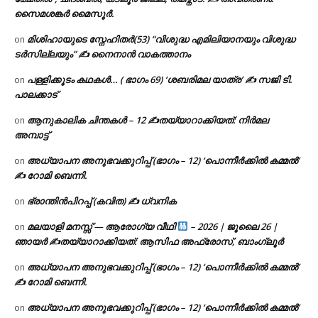
സൈമശങ്കർ മൈസൂർ.
മിശിഹായുടെ സ്നേഹിതർ(53) “വിശുദ്ധ എമിലിയാനയും വിശുദ്ധ
on
ടര്‍സില്ലയും” ✍ നൈനാൻ വാകത്താനം
പള്ളിക്കൂടം കഥകൾ… ( ഭാഗം 69) ‘ശബരിമല യാത്ര’ ✍ സജി ടി.
on
പാലക്കാട്
ആനുകാലിക ചിന്തകൾ – 12 ✍തയ്യാറാക്കിയത്: നിർമല
on
അമ്പാട്ട്
അധ്യാപന അനുഭവക്കുറിപ്പ് (ഭാഗം – 12) ‘പൊന്നീർക്കിൽ കമ്മൽ’
on
✍ റോമി ബെന്നി.
ഭ്രാന്തിൻപിറപ്പ് (കവിത) ✍ ധ്വനിക
on
മലയാളി മനസ്സ് — ആരോഗ്യ വീഥി
– 2026 | ജൂലൈ 26 |
on
ഞായർ ✍
തയ്യാറാക്കിയത്: ആസിഫ അഫ്രോസ്, ബാംഗ്ലൂർ
അധ്യാപന അനുഭവക്കുറിപ്പ് (ഭാഗം – 12) ‘പൊന്നീർക്കിൽ കമ്മൽ’
on
✍ റോമി ബെന്നി.
അധ്യാപന അനുഭവക്കുറിപ്പ് (ഭാഗം – 12) ‘പൊന്നീർക്കിൽ കമ്മൽ’
on