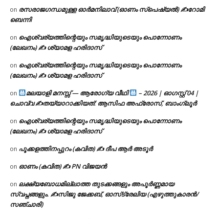
രസരാജഗന്ധമുള്ള ഓർമനിലാവ് (ഓണം സ്‌പെഷ്യൽ) ✍റോമി
on
ബെന്നി
ഐശ്വര്യത്തിന്റെയും സമൃദ്ധിയുടെയും പൊന്നോണം
on
(ലേഖനം) ✍ ശ്യാമള ഹരിദാസ്
ഐശ്വര്യത്തിന്റെയും സമൃദ്ധിയുടെയും പൊന്നോണം
on
(ലേഖനം) ✍ ശ്യാമള ഹരിദാസ്
മലയാളി മനസ്സ് — ആരോഗ്യ വീഥി
– 2026 | ഓഗസ്റ്റ് 04 |
on
ചൊവ്വ ✍
തയ്യാറാക്കിയത്: ആസിഫ അഫ്രോസ്, ബാംഗ്ലൂർ
ഐശ്വര്യത്തിന്റെയും സമൃദ്ധിയുടെയും പൊന്നോണം
on
(ലേഖനം) ✍ ശ്യാമള ഹരിദാസ്
പൂക്കളത്തിനപ്പുറം (കവിത) ✍ ദീപ ആർ അടൂർ
on
ഓണം (കവിത) ✍ PN വിജയൻ
on
ലക്ഷ്യബോധമില്ലാത്ത തുടക്കങ്ങളും അപൂർണ്ണമായ
on
സ്വപ്നങ്ങളും. ✍️സിജു ജേക്കബ്, ഓസ്‌ട്രേലിയ (എഴുത്തുകാരൻ/
സഞ്ചാരി)