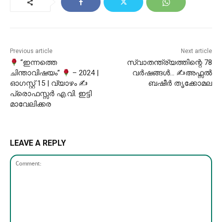
Previous article
Next article
“ഇന്നത്തെ
സ്വാതന്ത്ര്യത്തിന്റെ 78
ചിന്താവിഷയം”
– 2024 |
വർഷങ്ങൾ… ✍അഫ്സൽ
ഓഗസ്റ്റ് 15 | വ്യാഴം ✍
ബഷീർ തൃക്കോമല
പ്രൊഫസ്സർ എ.വി. ഇട്ടി
മാവേലിക്കര
LEAVE A REPLY