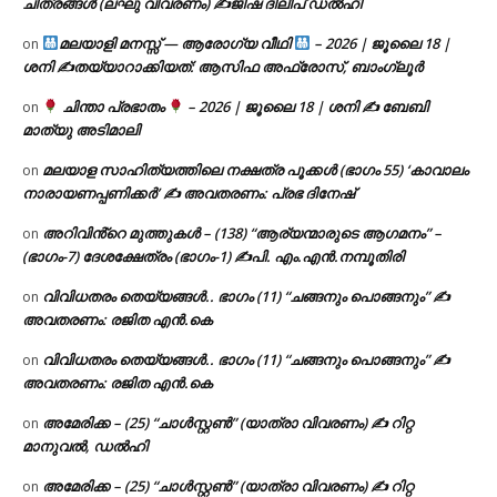
ചിത്രങ്ങൾ (ലഘു വിവരണം) ✍ജിഷ ദിലീപ് ഡൽഹി
മലയാളി മനസ്സ് — ആരോഗ്യ വീഥി
– 2026 | ജൂലൈ 18 |
on
ശനി ✍
തയ്യാറാക്കിയത്: ആസിഫ അഫ്രോസ്, ബാംഗ്ലൂർ
ചിന്താ പ്രഭാതം
– 2026 | ജൂലൈ 18 | ശനി ✍
ബേബി
on
മാത്യു അടിമാലി
മലയാള സാഹിത്യത്തിലെ നക്ഷത്ര പൂക്കൾ (ഭാഗം 55) ‘കാവാലം
on
നാരായണപ്പണിക്കർ’ ✍ അവതരണം: പ്രഭ ദിനേഷ്
അറിവിൻ്റെ മുത്തുകൾ – (138) “ആര്യന്മാരുടെ ആഗമനം” –
on
(ഭാഗം-7) ദേശക്ഷേത്രം (ഭാഗം-1) ✍പി. എം.എൻ.നമ്പൂതിരി
വിവിധതരം തെയ്യങ്ങൾ.. ഭാഗം (11) “ചങ്ങനും പൊങ്ങനും” ✍
on
അവതരണം: രജിത എൻ.കെ
വിവിധതരം തെയ്യങ്ങൾ.. ഭാഗം (11) “ചങ്ങനും പൊങ്ങനും” ✍
on
അവതരണം: രജിത എൻ.കെ
അമേരിക്ക – (25) “ചാൾസ്റ്റൺ” (യാത്രാ വിവരണം) ✍ റിറ്റ
on
മാനുവൽ, ഡൽഹി
അമേരിക്ക – (25) “ചാൾസ്റ്റൺ” (യാത്രാ വിവരണം) ✍ റിറ്റ
on