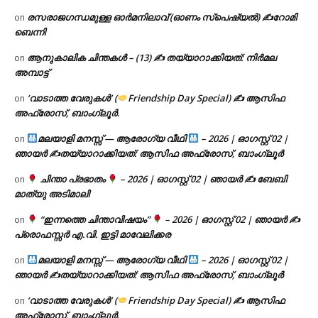
രസരാജഗന്ധമുള്ള ഓർമനിലാവ് (ഓണം സ്‌പെഷ്യൽ) ✍റോമി
on
ബെന്നി
ആനുകാലിക ചിന്തകൾ – (13) ✍ തയ്യാറാക്കിയത്: നിർമല
on
അമ്പാട്ട്
‘വാടാത്ത വേരുകൾ’ (
Friendship Day Special) ✍ ആസിഫ
on
അഫ്രോസ്, ബാംഗ്ലൂർ.
മലയാളി മനസ്സ് — ആരോഗ്യ വീഥി
– 2026 | ഓഗസ്റ്റ് 02 |
on
ഞായർ ✍
തയ്യാറാക്കിയത്: ആസിഫ അഫ്രോസ്, ബാംഗ്ലൂർ
ചിന്താ പ്രഭാതം
– 2026 | ഓഗസ്റ്റ് 02 | ഞായർ ✍
ബേബി
on
മാത്യു അടിമാലി
“ഇന്നത്തെ ചിന്താവിഷയം”
– 2026 | ഓഗസ്റ്റ് 02 | ഞായർ ✍
on
പ്രൊഫസ്സർ എ.വി. ഇട്ടി മാവേലിക്കര
മലയാളി മനസ്സ് — ആരോഗ്യ വീഥി
– 2026 | ഓഗസ്റ്റ് 02 |
on
ഞായർ ✍
തയ്യാറാക്കിയത്: ആസിഫ അഫ്രോസ്, ബാംഗ്ലൂർ
‘വാടാത്ത വേരുകൾ’ (
Friendship Day Special) ✍ ആസിഫ
on
അഫ്രോസ്, ബാംഗ്ലൂർ.