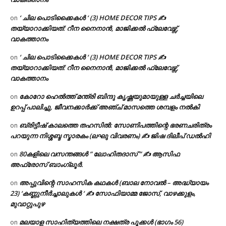
‘ ചില പൊടിക്കൈകൾ ‘ (3) HOME DECOR TIPS ✍
on
തയ്യാറാക്കിയത്: റീന നൈനാൻ, മാജിക്കൽ ഫ്ലേവേഴ്സ്,
വാകത്താനം
‘ ചില പൊടിക്കൈകൾ ‘ (3) HOME DECOR TIPS ✍
on
തയ്യാറാക്കിയത്: റീന നൈനാൻ, മാജിക്കൽ ഫ്ലേവേഴ്സ്,
വാകത്താനം
കോറോ ഹെൽത്ത് മന്ത്രി ബിന്ദു കൃഷ്ണയുമായുള്ള ചർച്ചയിലെ
on
ഉറപ്പ് പാലിച്ചു, ജീവനക്കാർക്ക് അഞ്ച് മാസത്തെ ശമ്പളം നൽകി
ബ്രിട്ടീഷ് കാലത്തെ തഹസിൽ: സോണിപത്തിന്റെ ഭരണചരിത്രം
on
പറയുന്ന നിശ്ശബ്ദ സ്മാരകം (ലഘു വിവരണം) ✍ ജിഷ ദിലീപ് ഡൽഹി
80കളിലെ വസന്തങ്ങൾ ” ലോഹിതദാസ് ” ✍ ആസിഫ
on
അഫ്രോസ് ബാംഗ്ലൂർ.
അപ്പുവിന്റെ സാഹസിക കഥകൾ (ബാല നോവൽ – അദ്ധ്യായം
on
23) ‘കണ്ണുനീർച്ചാലുകൾ ‘ ✍ സോഫിയാമ്മ ജോസ്, വാഴക്കുളം,
മുവാറ്റുപുഴ
മലയാള സാഹിത്യത്തിലെ നക്ഷത്ര പൂക്കൾ (ഭാഗം 56)
on