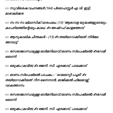
സുവിശേഷ വചനങ്ങൾ (164) പ്രൊഫസ്സർ എ.വി. ഇട്ടി,
on
മാവേലിക്കര
സ സ സ ക്ലാസിക് വാരഫലം: (13) ‘ആഗോള യുദ്ധങ്ങളുടെയും
on
കാപട്യത്തിന്റെയും കാലം’ ✍ അഷ്റഫ് കാളത്തോട്
ആനുകാലിക ചിന്തകൾ – (13) ✍ തയ്യാറാക്കിയത്: നിർമല
on
അമ്പാട്ട്
രസരാജഗന്ധമുള്ള ഓർമനിലാവ് (ഓണം സ്‌പെഷ്യൽ) ✍റോമി
on
ബെന്നി
ഒരുക്കം (കവിത) ✍ രജനി. സി. എഴക്കാട്, പാലക്കാട്
on
ഓണം സ്പെഷ്യൽ പാചകം – ‘ വെറൈറ്റി പച്ചടി’ ✍
on
തയ്യാറാക്കിയത്: റീന നൈനാൻ, മാജിക്കൽ ഫ്ലേവേഴ്സ്,
വാകത്താനം
രസരാജഗന്ധമുള്ള ഓർമനിലാവ് (ഓണം സ്‌പെഷ്യൽ) ✍റോമി
on
ബെന്നി
ഒരുക്കം (കവിത) ✍ രജനി. സി. എഴക്കാട്, പാലക്കാട്
on