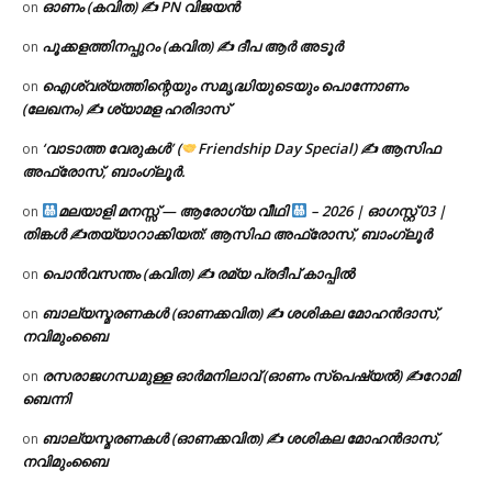
ഓണം (കവിത) ✍ PN വിജയൻ
on
പൂക്കളത്തിനപ്പുറം (കവിത) ✍ ദീപ ആർ അടൂർ
on
ഐശ്വര്യത്തിന്റെയും സമൃദ്ധിയുടെയും പൊന്നോണം
on
(ലേഖനം) ✍ ശ്യാമള ഹരിദാസ്
‘വാടാത്ത വേരുകൾ’ (
Friendship Day Special) ✍ ആസിഫ
on
അഫ്രോസ്, ബാംഗ്ലൂർ.
മലയാളി മനസ്സ് — ആരോഗ്യ വീഥി
– 2026 | ഓഗസ്റ്റ് 03 |
on
തിങ്കൾ ✍
തയ്യാറാക്കിയത്: ആസിഫ അഫ്രോസ്, ബാംഗ്ലൂർ
പൊൻവസന്തം (കവിത) ✍ രമ്യ പ്രദീപ് കാപ്പിൽ
on
ബാല്യസ്മരണകൾ (ഓണക്കവിത) ✍ ശശികല മോഹൻദാസ്,
on
നവിമുംബൈ
രസരാജഗന്ധമുള്ള ഓർമനിലാവ് (ഓണം സ്‌പെഷ്യൽ) ✍റോമി
on
ബെന്നി
ബാല്യസ്മരണകൾ (ഓണക്കവിത) ✍ ശശികല മോഹൻദാസ്,
on
നവിമുംബൈ