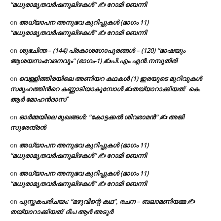
“മധുരാമൃതവർഷനൂലിഴകൾ” ✍ റോമി ബെന്നി
അധ്യാപന അനുഭവ കുറിപ്പുകൾ (ഭാഗം 11)
on
“മധുരാമൃതവർഷനൂലിഴകൾ” ✍ റോമി ബെന്നി
ശുഭചിന്ത – (144) പ്രകാശഗോപുരങ്ങൾ – (120) “ഭാഷയും
on
ആശയസംവേദനവും” (ഭാഗം-1) ✍പി.എം.എൻ.നമ്പൂതിരി
വെള്ളിത്തിരയിലെ അണിയറ കഥകൾ (1) ഇരയുടെ മുറിവുകൾ
on
സമൂഹത്തിന്‍റെ കണ്ണാടിയാകുമ്പോൾ ✍തയ്യാറാക്കിയത്: കെ.
ആര്‍ മോഹന്‍ദാസ്
ഓർമ്മയിലെ മുഖങ്ങൾ: “കോട്ടക്കൽ ശിവരാമൻ” ✍ അജി
on
സുരേന്ദ്രൻ
അധ്യാപന അനുഭവ കുറിപ്പുകൾ (ഭാഗം 11)
on
“മധുരാമൃതവർഷനൂലിഴകൾ” ✍ റോമി ബെന്നി
അധ്യാപന അനുഭവ കുറിപ്പുകൾ (ഭാഗം 11)
on
“മധുരാമൃതവർഷനൂലിഴകൾ” ✍ റോമി ബെന്നി
പുസ്തകപരിചയം: “മഴുവിന്റെ കഥ”, രചന – ബലാമണിയമ്മ ✍
on
തയ്യാറാക്കിയത്: ദീപ ആർ അടൂർ