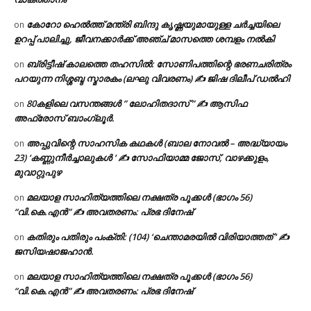
കോറോ ഹെൽത്ത് മന്ത്രി ബിന്ദു കൃഷ്ണയുമായുള്ള ചർച്ചയിലെ
on
ഉറപ്പ് പാലിച്ചു, ജീവനക്കാർക്ക് അഞ്ച് മാസത്തെ ശമ്പളം നൽകി
ബ്രിട്ടീഷ് കാലത്തെ തഹസിൽ: സോണിപത്തിന്റെ ഭരണചരിത്രം
on
പറയുന്ന നിശ്ശബ്ദ സ്മാരകം (ലഘു വിവരണം) ✍ ജിഷ ദിലീപ് ഡൽഹി
80കളിലെ വസന്തങ്ങൾ ” ലോഹിതദാസ് ” ✍ ആസിഫ
on
അഫ്രോസ് ബാംഗ്ലൂർ.
അപ്പുവിന്റെ സാഹസിക കഥകൾ (ബാല നോവൽ – അദ്ധ്യായം
on
23) ‘കണ്ണുനീർച്ചാലുകൾ ‘ ✍ സോഫിയാമ്മ ജോസ്, വാഴക്കുളം,
മുവാറ്റുപുഴ
മലയാള സാഹിത്യത്തിലെ നക്ഷത്ര പൂക്കൾ (ഭാഗം 56)
on
“വി.കെ.എൻ” ✍ അവതരണം: പ്രഭ ദിനേഷ്
കതിരും പതിരും പംക്തി: (104) ‘ചെന്താമരയിൽ വിരിയാത്തത് ‘ ✍
on
ജസിയഷാജഹാൻ.
മലയാള സാഹിത്യത്തിലെ നക്ഷത്ര പൂക്കൾ (ഭാഗം 56)
on
“വി.കെ.എൻ” ✍ അവതരണം: പ്രഭ ദിനേഷ്