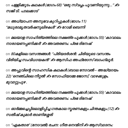
പള്ളിക്കൂടം കഥകൾ (ഭാഗം 68) “ഒരു സ്വപ്നം പൂവണിയുന്നു…” ✍
on
സജി ടി. പാലക്കാട്
അധ്യാപന അനുഭവ കുറിപ്പുകൾ (ഭാഗം 11)
on
“മധുരാമൃതവർഷനൂലിഴകൾ” ✍ റോമി ബെന്നി
മലയാള സാഹിത്യത്തിലെ നക്ഷത്ര പൂക്കൾ (ഭാഗം 55) ‘കാവാലം
on
നാരായണപ്പണിക്കർ’ ✍ അവതരണം: പ്രഭ ദിനേഷ്
80കളിലെ വസന്തങ്ങൾ: “പ്രിയദർശൻ: ചിരിയുടെ വസന്തം
on
വിരിയിച്ച സംവിധായകൻ” ✍ ആസിഫ അഫ്രോസ് ബാംഗ്ലൂർ.
അപ്പുവിന്റെ സാഹസിക കഥകൾ (ബാല നോവൽ – അദ്ധ്യായം
on
22) ‘നെഞ്ചിലെ നീറ്റൽ’ ✍ സോഫിയാമ്മ ജോസ്, വാഴക്കുളം,
മുവാറ്റുപുഴ .
മലയാള സാഹിത്യത്തിലെ നക്ഷത്ര പൂക്കൾ (ഭാഗം 55) ‘കാവാലം
on
നാരായണപ്പണിക്കർ’ ✍ അവതരണം: പ്രഭ ദിനേഷ്
ഓർമ്മച്ചെപ്പിലൊളിപ്പിച്ച ഗതകാല സ്മരണകളും ചിന്തകളും (12) ✍
on
സതീഷ് കുമാർ താണിശ്ശേരി
“ഏകതാര” (നോവൽ) രചന: ഗീത നെന്മിനി ✍ ആസ്വാദനം:
on