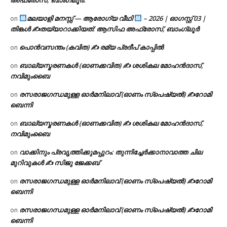
മലയാളി മനസ്സ് — ആരോഗ്യ വീഥി
– 2026 | ഓഗസ്റ്റ് 03 |
on
തിങ്കൾ ✍
തയ്യാറാക്കിയത്: ആസിഫ അഫ്രോസ്, ബാംഗ്ലൂർ
പൊൻവസന്തം (കവിത) ✍ രമ്യ പ്രദീപ് കാപ്പിൽ
on
ബാല്യസ്മരണകൾ (ഓണക്കവിത) ✍ ശശികല മോഹൻദാസ്,
on
നവിമുംബൈ
രസരാജഗന്ധമുള്ള ഓർമനിലാവ് (ഓണം സ്‌പെഷ്യൽ) ✍റോമി
on
ബെന്നി
ബാല്യസ്മരണകൾ (ഓണക്കവിത) ✍ ശശികല മോഹൻദാസ്,
on
നവിമുംബൈ
വാക്കിനും പ്രവൃത്തിക്കുമപ്പുറം: തുന്നിച്ചേർക്കാനാവാത്ത ചില
on
മുറിവുകൾ ✍️ സിജു ജേക്കബ്
രസരാജഗന്ധമുള്ള ഓർമനിലാവ് (ഓണം സ്‌പെഷ്യൽ) ✍റോമി
on
ബെന്നി
രസരാജഗന്ധമുള്ള ഓർമനിലാവ് (ഓണം സ്‌പെഷ്യൽ) ✍റോമി
on
ബെന്നി