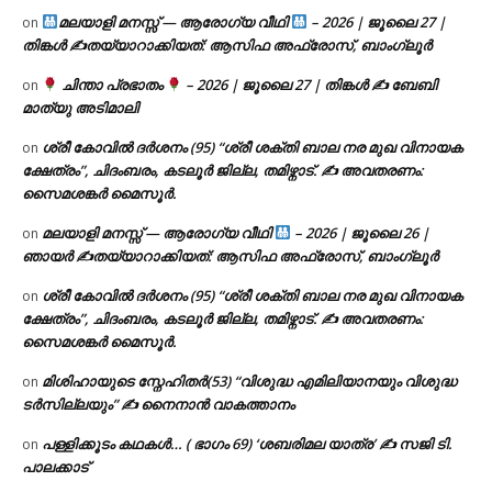
മലയാളി മനസ്സ് — ആരോഗ്യ വീഥി
– 2026 | ജൂലൈ 27 |
on
തിങ്കൾ ✍
തയ്യാറാക്കിയത്: ആസിഫ അഫ്രോസ്, ബാംഗ്ലൂർ
ചിന്താ പ്രഭാതം
– 2026 | ജൂലൈ 27 | തിങ്കൾ ✍
ബേബി
on
മാത്യു അടിമാലി
ശ്രീ കോവിൽ ദർശനം (95) “ശ്രീ ശക്തി ബാല നര മുഖ വിനായക
on
ക്ഷേത്രം”, ചിദംബരം, കടലൂർ ജില്ല, തമിഴ്നാട്. ✍ അവതരണം:
സൈമശങ്കർ മൈസൂർ.
മലയാളി മനസ്സ് — ആരോഗ്യ വീഥി
– 2026 | ജൂലൈ 26 |
on
ഞായർ ✍
തയ്യാറാക്കിയത്: ആസിഫ അഫ്രോസ്, ബാംഗ്ലൂർ
ശ്രീ കോവിൽ ദർശനം (95) “ശ്രീ ശക്തി ബാല നര മുഖ വിനായക
on
ക്ഷേത്രം”, ചിദംബരം, കടലൂർ ജില്ല, തമിഴ്നാട്. ✍ അവതരണം:
സൈമശങ്കർ മൈസൂർ.
മിശിഹായുടെ സ്നേഹിതർ(53) “വിശുദ്ധ എമിലിയാനയും വിശുദ്ധ
on
ടര്‍സില്ലയും” ✍ നൈനാൻ വാകത്താനം
പള്ളിക്കൂടം കഥകൾ… ( ഭാഗം 69) ‘ശബരിമല യാത്ര’ ✍ സജി ടി.
on
പാലക്കാട്