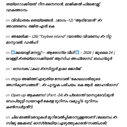
തയ്യാറാക്കിയത്: റീന നൈനാൻ, മാജിക്കൽ ഫ്ലേവേഴ്സ്,
വാകത്താനം
വിവിധതരം തെയ്യങ്ങൾ.. (ഭാഗം -12) “ആടിവേടൻ” ✍
on
അവതരണം: രജിത എൻ.കെ
അമേരിക്ക – (26) “Taybee island” (യാത്രാ വിവരണം) ✍ റിറ്റ
on
മാനുവൽ, ഡൽഹി
മലയാളി മനസ്സ് — ആരോഗ്യ വീഥി
– 2026 | ജൂലൈ 24 |
on
വെള്ളി ✍
തയ്യാറാക്കിയത്: ആസിഫ അഫ്രോസ്, ബാംഗ്ലൂർ
‘ നൊമ്പരം’ (കഥ) ✍സിസ്റ്റർ ഉഷാ ജോർജ്
on
സുധ അജിത്ത് എഴുതിയ നോവൽ “കോലധാരിയുടെ
on
അഗ്നികുണ്ഡങ്ങള്‍” , ✍ പുസ്തക പരിചയം: കെ ആർ. മോഹൻദാസ്
Open up ആകണോ? (Part -24) ✍ പ്രശാന്ത് വാസുദേവ് (മുൻ
on
ഡെപ്യൂട്ടി ഡയറക്ടർ കേരള ടൂറിസം വകുപ്പ് & ടൂറിസം
കൺസൾട്ടൻ്റ്).
ചില മടങ്ങിവരവുകൾ മുറിവേൽപ്പിക്കാനുള്ളതാണ്! (ലേഖനം) ✍️
on
സിജു ജേക്കബ്, ഓസ്‌ട്രേലിയ (എഴുത്തുകാരൻ/സഞ്ചാരി)