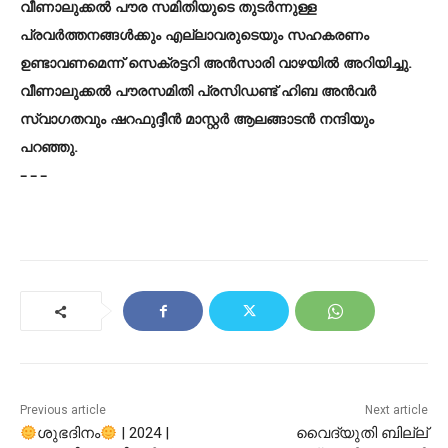
വീണാലുക്കൽ പൗര സമിതിയുടെ തുടർന്നുള്ള
പ്രവർത്തനങ്ങൾക്കും എല്ലാവരുടെയും സഹകരണം
ഉണ്ടാവണമെന്ന് സെക്രട്ടറി അൻസാരി വാഴയിൽ അറിയിച്ചു.
വീണാലുക്കൽ പൗരസമിതി പ്രസിഡണ്ട് ഹിബ അൻവർ
സ്വാഗതവും ഷറഫുദ്ദീൻ മാസ്റ്റർ ആലങ്ങാടൻ നന്ദിയും
പറഞ്ഞു.
– – –
Previous article
Next article
ശുഭദിനം
| 2024 |
വൈദ്യുതി ബില്ല്