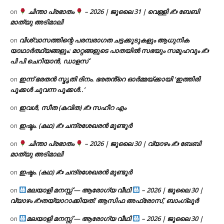
ചിന്താ പ്രഭാതം
– 2026 | ജൂലൈ 31 | വെള്ളി ✍
ബേബി
on
മാത്യു അടിമാലി
വിശ്വാസത്തിന്റെ പരമ്പരാഗത ചട്ടക്കൂടുകളും ആധുനിക
on
യാഥാർത്ഥ്യങ്ങളും: മാറ്റങ്ങളുടെ പാതയിൽ സഭയും സമൂഹവും ✍
പി പി ചെറിയാൻ, ഡാളസ്
ഇന്ന് ഭരതൻ സ്മൃതി ദിനം. ഭരതൻ്റെ ഓർമ്മയ്ക്കായി ‘ഇത്തിരി
on
പൂക്കൾ ചുവന്ന പൂക്കൾ..’
ഇവൾ, സീത (കവിത) ✍ സഹീറ എം
on
ഇഷ്ടം. (കഥ) ✍ ചന്ദ്രശേഖരൻ മുണ്ടൂർ
on
ചിന്താ പ്രഭാതം
– 2026 | ജൂലൈ 30 | വ്യാഴം ✍
ബേബി
on
മാത്യു അടിമാലി
ഇഷ്ടം. (കഥ) ✍ ചന്ദ്രശേഖരൻ മുണ്ടൂർ
on
മലയാളി മനസ്സ് — ആരോഗ്യ വീഥി
– 2026 | ജൂലൈ 30 |
on
വ്യാഴം ✍
തയ്യാറാക്കിയത്: ആസിഫ അഫ്രോസ്, ബാംഗ്ലൂർ
മലയാളി മനസ്സ് — ആരോഗ്യ വീഥി
– 2026 | ജൂലൈ 30 |
on