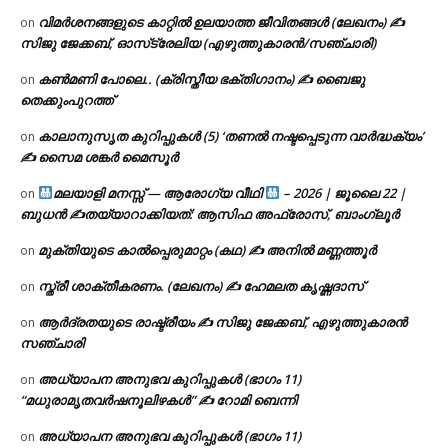
വിമർശനങ്ങളുടെ കാറ്റിൽ ഉലയാത്ത ജീവിതങ്ങൾ (ലേഖനം) ✍️
on
സിജു ജേക്കബ്, ഓസ്‌ട്രേലിയ (എഴുത്തുകാരൻ/സഞ്ചാരി)
കൺമണി പോലെ.. (ക്രിസ്തീയ ഭക്തിഗാനം) ✍ ബൈജു
on
തെക്കുംപുറത്ത്
കാലാനുസൃത കുറിപ്പുകൾ (5) ‘തണൽ നഷ്ടപ്പെടുന്ന വാർദ്ധക്യം’
on
✍ സൈമ ശങ്കർ മൈസൂർ
മലയാളി മനസ്സ് — ആരോഗ്യ വീഥി
– 2026 | ജൂലൈ 22 |
on
ബുധൻ ✍
തയ്യാറാക്കിയത്: ആസിഫ അഫ്രോസ്, ബാംഗ്ലൂർ
മുക്തിയുടെ കാൽപ്പെരുമാറ്റം (കഥ) ✍ അനിൽ മണ്ണത്തൂർ
on
സ്ത്രീ ശാക്തീകരണം. (ലേഖനം) ✍ ഹേമലത കൃഷ്ണദാസ്
on
ആർദ്രതയുടെ രാഷ്ട്രീയം ✍️ സിജു ജേക്കബ്, എഴുത്തുകാരൻ
on
സഞ്ചാരി
അധ്യാപന അനുഭവ കുറിപ്പുകൾ (ഭാഗം 11)
on
“മധുരാമൃതവർഷനൂലിഴകൾ” ✍ റോമി ബെന്നി
അധ്യാപന അനുഭവ കുറിപ്പുകൾ (ഭാഗം 11)
on