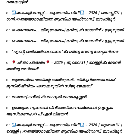
വയക്കാട്ടിൽ
മലയാളി മനസ്സ് — ആരോഗ്യ വീഥി
– 2026 | ഓഗസ്റ്റ് 01 |
on
ശനി ✍
തയ്യാറാക്കിയത്: ആസിഫ അഫ്രോസ്, ബാംഗ്ലൂർ
പൊന്നോണം … തിരുവോണം (കവിത) ✍ റോബിൻ പള്ളുരുത്തി
on
പൊന്നോണം … തിരുവോണം (കവിത) ✍ റോബിൻ പള്ളുരുത്തി
on
‘ എന്റെ ഓർമ്മയിലെ ഓണം ‘ ✍ ബിന്ദു വേണു ചോറ്റാനിക്കര
on
ചിന്താ പ്രഭാതം
– 2026 | ജൂലൈ 31 | വെള്ളി ✍
ബേബി
on
മാത്യു അടിമാലി
ആത്മാഭിമാനത്തിന്റെ അതിരുകൾ.. തിരിച്ചറിയാത്തവർക്ക്
on
മുന്നിൽ ജീവിതം പാഴാക്കരുത് ✍️ സിജു ജേക്കബ്
മാലാഖ (കവിത) ✍ രാഹുൽ രാധാകൃഷ്ണൻ
on
ഉമ്മയുടെ നുണകൾ ജീവിതത്തിലെ സത്യങ്ങൾ (പുസ്തക
on
ആസ്വാദനം) ✍ പി എൻ വിജയൻ
മലയാളി മനസ്സ് — ആരോഗ്യ വീഥി
– 2026 | ജൂലൈ 31 |
on
വെള്ളി | ✍
തയ്യാറാക്കിയത്: ആസിഫ അഫ്രോസ്, ബാംഗ്ലൂർ