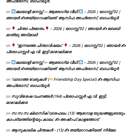
അഫ്രോസ്, ബാംഗ്ലൂർ.
മലയാളി മനസ്സ് — ആരോഗ്യ വീഥി
– 2026 | ഓഗസ്റ്റ് 02 |
on
ഞായർ ✍
തയ്യാറാക്കിയത്: ആസിഫ അഫ്രോസ്, ബാംഗ്ലൂർ
ചിന്താ പ്രഭാതം
– 2026 | ഓഗസ്റ്റ് 02 | ഞായർ ✍
ബേബി
on
മാത്യു അടിമാലി
“ഇന്നത്തെ ചിന്താവിഷയം”
– 2026 | ഓഗസ്റ്റ് 02 | ഞായർ ✍
on
പ്രൊഫസ്സർ എ.വി. ഇട്ടി മാവേലിക്കര
മലയാളി മനസ്സ് — ആരോഗ്യ വീഥി
– 2026 | ഓഗസ്റ്റ് 02 |
on
ഞായർ ✍
തയ്യാറാക്കിയത്: ആസിഫ അഫ്രോസ്, ബാംഗ്ലൂർ
‘വാടാത്ത വേരുകൾ’ (
Friendship Day Special) ✍ ആസിഫ
on
അഫ്രോസ്, ബാംഗ്ലൂർ.
സുവിശേഷ വചനങ്ങൾ (164) പ്രൊഫസ്സർ എ.വി. ഇട്ടി,
on
മാവേലിക്കര
സ സ സ ക്ലാസിക് വാരഫലം: (13) ‘ആഗോള യുദ്ധങ്ങളുടെയും
on
കാപട്യത്തിന്റെയും കാലം’ ✍ അഷ്റഫ് കാളത്തോട്
ആനുകാലിക ചിന്തകൾ – (13) ✍ തയ്യാറാക്കിയത്: നിർമല
on