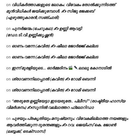
വിധികർത്താക്കളുടെ ലോകം: വിവേകം തോൽക്കുന്നിടത്ത്
on
മുൻവിധികൾ ജയിക്കുമ്പോൾ. ✍️ സിജു ജേക്കബ്
(എഴുത്തുകാരൻ,സഞ്ചാരി)
പുനർജന്മം (ചെറുകഥ) ✍ ഉണ്ണി ആവട്ടി
on
(ഡോ.ടി.വി.ഉണ്ണിക്കൃഷ്ണൻ)
ഓണം വന്നേ (കവിത) ✍ ഷീലാ ജോർജ്ജ് കല്ലട
on
ഓണം വന്നേ (കവിത) ✍ ഷീലാ ജോർജ്ജ് കല്ലട
on
ഇന്ന് മുരളിയുടെ… ഓർമ്മദിനം
ലാലു കോനാടിൽ
on
ശ്രാവണനിലാപ്പാൽ (കവിത) ✍ റോമി ബെന്നി
on
ശ്രാവണനിലാപ്പാൽ (കവിത) ✍ റോമി ബെന്നി
on
“അരുതേ ഉണ്ണിയേട്ടാ ഇടയരുതേ.. പ്ലീസ് ” (രാഷ്ട്രീയ ഹാസ്യ
on
വിമർശനം) ✍സുനിൽ വല്ലാത്തറ ഫ്ലോറിഡാ
പുഴയും പ്രകൃതിയും മനുഷ്യനും: വിവേകമില്ലാത്ത നയങ്ങളും
on
ആവർത്തിക്കുന്ന ദുരന്തങ്ങളും ✍ റവ. ജെയിംസ് കെ. ജോൺ
(ലബ്ബക്ക്, ടെക്സാസ്)