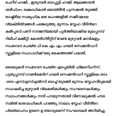
ചെറീദ് ഹാജി, , ഇരുമ്പൻ ബാപ്പുട്ടി ഹാജി, ആലങ്ങാടൻ
ശരീഫ്,mrc രക്ഷാധികാരി മൊയ്തീൻ പുന്നക്കൽ തുടങ്ങി
രാഷ്ട്രീയ സാമൂഹിക മത രംഗങ്ങളിൽ സജീവമായ
വ്യക്തിത്വങ്ങൾ പങ്കെടുത്തു .മൂന്നാം സ്നേഹ വീടിൻറെ
കൽപ്പടവ് പണി സൗജന്യമായി പൂർത്തിയാക്കിയ മുലപ്പറമ്പ്
റിലീഫ് കമ്മിറ്റി, കോൺഗ്രീറ്റിന് വേണ്ട മുഴുവൻ കമ്പികളും
സംഭാവന ചെയ്ത പി കെ എം എം ഹയർ സെക്കൻഡറി
സ്കൂളിലെ സഹപാഠിക്ക് ഒരു കൈത്താങ്ങ് പദ്ധതി,
ടൈലുകൾ സംഭാവന ചെയ്ത എടപ്പയിൽ ഫ്ലോറിംഗ്സ് ,
പുതുപ്പറമ്പ് ഗവൺമെൻറ് ഹയർ സെക്കൻഡറി സ്കൂളിലെ 2004
-2005 എസ്എസ്എൽസി ബാച്ച് തുടങ്ങി മൂന്നാം സ്നേഹവീടുമായി
സഹകരിച്ച മുഴുവൻ വ്യകതികൾക്കും സംഘടനകൾക്കും
സ്ഥാപനങ്ങൾക്കും നന്ദി പറയുന്നതായി വീണാലുക്കൽ പൗര
സമിതി ഭാരവാഹികൾ പറഞ്ഞു..നാലാം സ്നേഹ വീടിൻ്റെ
പ്രഖ്യാപനം ഉടനെ ഉ ണ്ടാവുമെന്ന് സംഘാടകർ അറിയിച്ചു.