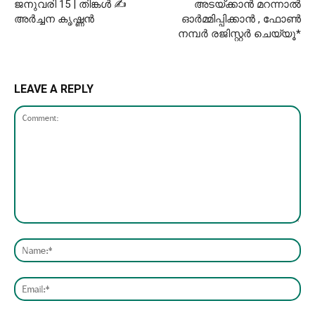
ജനുവരി 15 | തിങ്കൾ ✍
അടയ്ക്കാന്‍ മറന്നാൽ
അർച്ചന കൃഷ്ണൻ
ഓർമ്മിപ്പിക്കാൻ , ഫോണ്‍
നമ്പര്‍ രജിസ്റ്റര്‍ ചെയ്യൂ*
LEAVE A REPLY
Comment:
Nam
Emai