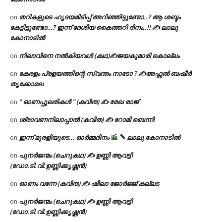
തറികളുടെ ഹൃദയമിടിപ്പ് അറിഞ്ഞിട്ടുണ്ടോ..? ആ ശബ്ദം
on
കേട്ടിട്ടുണ്ടോ…? ഇന്ന് ദേശീയ കൈത്തറി ദിനം..!! ✍ ലാലു
കോനാടിൽ
നിലാവിനെ നൽകിയവൾ (കഥ)✍ജയകുമാരി കൊല്ലം
on
കേരളം പ്രളയത്തിന്റെ സ്വന്തം നാടോ ? ✍️അഫ്സൽ ബഷീർ
on
തൃക്കോമല
” ഓണപ്പുലരികൾ ” (കവിത) ✍ രേഖ രാജ്
on
ശ്രാവണനിലാപ്പാൽ (കവിത) ✍ റോമി ബെന്നി
on
ഇന്ന് മുരളിയുടെ… ഓർമ്മദിനം
ലാലു കോനാടിൽ
on
പുനർജന്മം (ചെറുകഥ) ✍ ഉണ്ണി ആവട്ടി
on
(ഡോ.ടി.വി.ഉണ്ണിക്കൃഷ്ണൻ)
ഓണം വന്നേ (കവിത) ✍ ഷീലാ ജോർജ്ജ് കല്ലട
on
പുനർജന്മം (ചെറുകഥ) ✍ ഉണ്ണി ആവട്ടി
on
(ഡോ.ടി.വി.ഉണ്ണിക്കൃഷ്ണൻ)