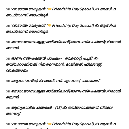
‘വാടാത്ത വേരുകൾ’ (
Friendship Day Special) ✍ ആസിഫ
on
അഫ്രോസ്, ബാംഗ്ലൂർ.
‘വാടാത്ത വേരുകൾ’ (
Friendship Day Special) ✍ ആസിഫ
on
അഫ്രോസ്, ബാംഗ്ലൂർ.
രസരാജഗന്ധമുള്ള ഓർമനിലാവ് (ഓണം സ്‌പെഷ്യൽ) ✍റോമി
on
ബെന്നി
ഓണം സ്പെഷ്യൽ പാചകം – ‘ വെറൈറ്റി പച്ചടി’ ✍
on
തയ്യാറാക്കിയത്: റീന നൈനാൻ, മാജിക്കൽ ഫ്ലേവേഴ്സ്,
വാകത്താനം
ഒരുക്കം (കവിത) ✍ രജനി. സി. എഴക്കാട്, പാലക്കാട്
on
രസരാജഗന്ധമുള്ള ഓർമനിലാവ് (ഓണം സ്‌പെഷ്യൽ) ✍റോമി
on
ബെന്നി
ആനുകാലിക ചിന്തകൾ – (13) ✍ തയ്യാറാക്കിയത്: നിർമല
on
അമ്പാട്ട്
‘വാടാത്ത വേരുകൾ’ (
Friendship Day Special) ✍ ആസിഫ
on