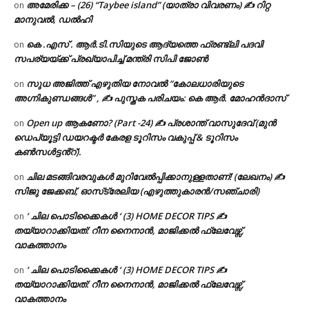
അമേരിക്ക – (26) “Taybee island” (യാത്രാ വിവരണം) ✍ റിറ്റ
on
മാനുവൽ, ഡൽഹി
കെ .എസ് . ആർ.ടി.സിയുടെ ആദ്യത്തെ ഫ്രണ്ട്ലി പദവി
on
സപര്യയ്ക്ക് പ്രഖ്യാപിച്ച് മന്ത്രി സിപി ജോൺ
സുധ അജിത്ത് എഴുതിയ നോവൽ “കോലധാരിയുടെ
on
അഗ്നികുണ്ഡങ്ങള്‍” , ✍ പുസ്തക പരിചയം: കെ ആർ. മോഹൻദാസ്
Open up ആകണോ? (Part -24) ✍ പ്രശാന്ത് വാസുദേവ് (മുൻ
on
ഡെപ്യൂട്ടി ഡയറക്ടർ കേരള ടൂറിസം വകുപ്പ് & ടൂറിസം
കൺസൾട്ടൻ്റ്).
ചില മടങ്ങിവരവുകൾ മുറിവേൽപ്പിക്കാനുള്ളതാണ്! (ലേഖനം) ✍️
on
സിജു ജേക്കബ്, ഓസ്‌ട്രേലിയ (എഴുത്തുകാരൻ/സഞ്ചാരി)
‘ ചില പൊടിക്കൈകൾ ‘ (3) HOME DECOR TIPS ✍
on
തയ്യാറാക്കിയത്: റീന നൈനാൻ, മാജിക്കൽ ഫ്ലേവേഴ്സ്,
വാകത്താനം
‘ ചില പൊടിക്കൈകൾ ‘ (3) HOME DECOR TIPS ✍
on
തയ്യാറാക്കിയത്: റീന നൈനാൻ, മാജിക്കൽ ഫ്ലേവേഴ്സ്,
വാകത്താനം