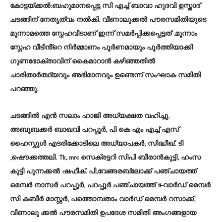
കോട്ടയ്ക്കൽ:
ബഹുമാനപ്പെട്ട സി എച്ച് ബാവാ ഹുദവി ഉസ്താദ്
ചടങ്ങിന് നേതൃത്വം നൽകി. വീണാലുക്കൽ പൗരസമിതിയുടെ
മൂന്നാമത്തെ സ്നേഹവീടാണ് ഇന്ന് സമർപ്പിക്കപ്പെട്ടത് .മൂന്നാം
സ്നേഹ വീടിൻ്റെ നിർമ്മാണം പൂർണമായും പൂർത്തിയാക്കി
ഗുണഭോക്താവിന് കൈമാറാൻ കഴിഞ്ഞതിൽ
ചാരിതാർത്ഥ്യവും അഭിമാനവും ഉണ്ടെന്ന് സംഘാക സമിതി
പറഞ്ഞു.
ചടങ്ങിൽ എൻ സലാം ഹാജി അധ്യക്ഷത വഹിച്ചു.
അബൂബക്കർ ബാഖവി പറപ്പൂർ, പി കെ എം എച്ച് എസ്
ഹൈസ്കൂൾ എടരിക്കോടിലെ അധ്യാപകർ, സിദ്ധീഖ്. ടി
,ഷൌക്കത്തലി. Tk, mrc സെക്രട്ടറി സിപി ബീരാൻകുട്ടി, ഹംസ
കുട്ടി പുന്നക്കൽ ഷഫീക്. പി,വേങ്ങരബ്ലോക്ക് പഞ്ചായത്ത്
മെമ്പർ നാസർ പറപ്പൂർ, പറപ്പൂർ പഞ്ചായത്ത് 11-വാർഡ് മെമ്പർ
സി കബീർ മാസ്റ്റർ, പത്തൊമ്പതാം വാർഡ് മെമ്പർ റസാക്ക്,
വീണാലു ക്കൽ പൗരസമിതി ഉപദേശ സമിതി അംഗങ്ങളായ