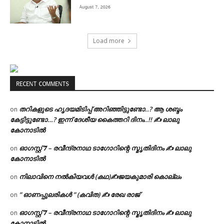
August 7, 2026
Load more
RECENT COMMENTS
തറികളുടെ ഹൃദയമിടിപ്പ് അറിഞ്ഞിട്ടുണ്ടോ..? ആ ശബ്ദം
on
കേട്ടിട്ടുണ്ടോ…? ഇന്ന് ദേശീയ കൈത്തറി ദിനം..!! ✍ ലാലു
കോനാടിൽ
ഓഗസ്റ്റ് 𝟕 – രവീന്ദ്രനാഥ ടാഗോറിന്റെ സ്മൃതിദിനം ✍ ലാലു
on
കോനാടിൽ
നിലാവിനെ നൽകിയവൾ (കഥ)✍ജയകുമാരി കൊല്ലം
on
” ഓണപ്പുലരികൾ ” (കവിത) ✍ രേഖ രാജ്
on
ഓഗസ്റ്റ് 𝟕 – രവീന്ദ്രനാഥ ടാഗോറിന്റെ സ്മൃതിദിനം ✍ ലാലു
on
കോനാടിൽ