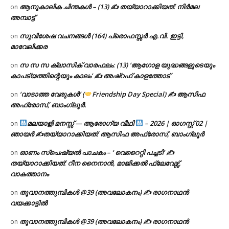
ആനുകാലിക ചിന്തകൾ – (13) ✍ തയ്യാറാക്കിയത്: നിർമല
on
അമ്പാട്ട്
സുവിശേഷ വചനങ്ങൾ (164) പ്രൊഫസ്സർ എ.വി. ഇട്ടി,
on
മാവേലിക്കര
സ സ സ ക്ലാസിക് വാരഫലം: (13) ‘ആഗോള യുദ്ധങ്ങളുടെയും
on
കാപട്യത്തിന്റെയും കാലം’ ✍ അഷ്റഫ് കാളത്തോട്
‘വാടാത്ത വേരുകൾ’ (
Friendship Day Special) ✍ ആസിഫ
on
അഫ്രോസ്, ബാംഗ്ലൂർ.
മലയാളി മനസ്സ് — ആരോഗ്യ വീഥി
– 2026 | ഓഗസ്റ്റ് 02 |
on
ഞായർ ✍
തയ്യാറാക്കിയത്: ആസിഫ അഫ്രോസ്, ബാംഗ്ലൂർ
ഓണം സ്പെഷ്യൽ പാചകം – ‘ വെറൈറ്റി പച്ചടി’ ✍
on
തയ്യാറാക്കിയത്: റീന നൈനാൻ, മാജിക്കൽ ഫ്ലേവേഴ്സ്,
വാകത്താനം
തൂവാനത്തുമ്പികൾ @39 (അവലോകനം) ✍ രാഗനാഥൻ
on
വയക്കാട്ടിൽ
തൂവാനത്തുമ്പികൾ @39 (അവലോകനം) ✍ രാഗനാഥൻ
on