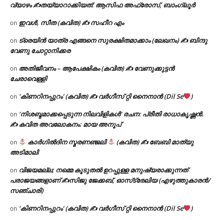
വ്യാഴം ✍
തയ്യാറാക്കിയത്: ആസിഫ അഫ്രോസ്, ബാംഗ്ലൂർ
ഇവൾ, സീത (കവിത) ✍ സഹീറ എം
on
ട്രെയിൻ യാത്ര എങ്ങനെ സുരക്ഷിതമാക്കാം (ലേഖനം) ✍ ബിന്ദു
on
വേണു ചോറ്റാനിക്കര
അതിജീവനം – ആപേക്ഷികം (കവിത) ✍ വേണുക്കുട്ടൻ
on
ചേരാവെള്ളി
‘കിണറിനപ്പുറം’ (കവിത) ✍ വർഗീസ് റ്റി നൈനാൻ (Dil Se
)
on
‘നിശബ്ദമാക്കപ്പെടുന്ന നിലവിളികൾ’ രചന: പ്രീതി രാധാകൃഷ്ണൻ.
on
✍ കവിത അവലോകനം: മായ അനൂപ്
കാർഗിൽദിന സ്മരണഞ്ജലി
(കവിത) ✍ ബേബി മാത്യു
on
അടിമാലി
വിജയമല്ല; നമ്മെ കൂടുതൽ ഉറപ്പുള്ള മനുഷ്യരാക്കുന്നത്
on
പരാജയങ്ങളാണ് ✍️സിജു ജേക്കബ്, ഓസ്‌ട്രേലിയ (എഴുത്തുകാരൻ/
സഞ്ചാരി)
‘കിണറിനപ്പുറം’ (കവിത) ✍ വർഗീസ് റ്റി നൈനാൻ (Dil Se
)
on