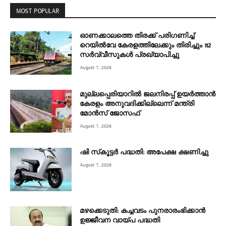
MOST POPULAR
ഓണക്കാലത്തെ തിരക്ക് പരിഗണിച്ച്
റെയിൽവേ കേരളത്തിലേക്കും തിരിച്ചും 112
സർവ്വീസുകൾ പ്രഖ്യാപിച്ചു
August 7, 2026
മുല്ലപ്പെരിയാറിൽ ജലനിരപ്പ് ഉയർത്താൻ
കേരളം അനുവദിക്കില്ലെന്ന് മന്ത്രി
മോൻസ് ജോസഫ്
August 7, 2026
ഷി സ്‌കൂട്ടര്‍ പദ്ധതി: അപേക്ഷ ക്ഷണിച്ചു
August 7, 2026
മഴക്കെടുതി: കച്ചവടം പുനരാരംഭിക്കാൻ
ഉജ്ജീവന വായ്പ പദ്ധതി