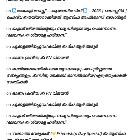
മലയാളി മനസ്സ് — ആരോഗ്യ വീഥി
– 2026 | ഓഗസ്റ്റ് 04 |
on
ചൊവ്വ ✍
തയ്യാറാക്കിയത്: ആസിഫ അഫ്രോസ്, ബാംഗ്ലൂർ
ഐശ്വര്യത്തിന്റെയും സമൃദ്ധിയുടെയും പൊന്നോണം
on
(ലേഖനം) ✍ ശ്യാമള ഹരിദാസ്
പൂക്കളത്തിനപ്പുറം (കവിത) ✍ ദീപ ആർ അടൂർ
on
ഓണം (കവിത) ✍ PN വിജയൻ
on
ലക്ഷ്യബോധമില്ലാത്ത തുടക്കങ്ങളും അപൂർണ്ണമായ
on
സ്വപ്നങ്ങളും. ✍️സിജു ജേക്കബ്, ഓസ്‌ട്രേലിയ (എഴുത്തുകാരൻ/
സഞ്ചാരി)
ഓണം (കവിത) ✍ PN വിജയൻ
on
പൂക്കളത്തിനപ്പുറം (കവിത) ✍ ദീപ ആർ അടൂർ
on
ഐശ്വര്യത്തിന്റെയും സമൃദ്ധിയുടെയും പൊന്നോണം
on
(ലേഖനം) ✍ ശ്യാമള ഹരിദാസ്
‘വാടാത്ത വേരുകൾ’ (
Friendship Day Special) ✍ ആസിഫ
on
അഫ്രോസ്, ബാംഗ്ലൂർ.