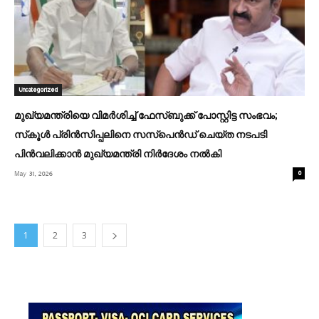
Uncategorized
മുഖ്യമന്ത്രിയെ വിമർശിച്ച് ഫേസ്ബുക്ക് പോസ്റ്റിട്ട സംഭവം;
സ്‌കൂള്‍ പ്രിന്‍സിപ്പലിനെ സസ്പെന്‍ഡ് ചെയ്ത നടപടി
പിന്‍വലിക്കാൻ മുഖ്യമന്ത്രി നിർദേശം നൽകി
May 31, 2026
0
1
2
3