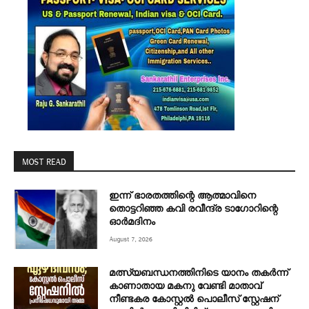
MOST READ
ഇന്ന് ഭാരതത്തിന്റെ ആത്മാവിനെ
തൊട്ടറിഞ്ഞ കവി രവീന്ദ്ര ടാ​ഗോറിന്റെ
ഓ‍ർമദിനം
August 7, 2026
മത്സ്യബന്ധനത്തിനിടെ യാനം തകര്‍ന്ന്
കാണാതായ മകനു വേണ്ടി മാതാവ്
നീണ്ടകര കോസ്റ്റല്‍ പൊലീസ് സ്റ്റേഷന്