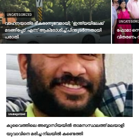
UNCATEGORIZED
UNCATEGORI
വാഹനയാത്ര ഭീകരാനുഭവമായി; ‘ഇന്ത്യയിലേക്ക്
മടങ്ങിപ്പോ’ എന്ന് ആക്രോശിച്ച് പിന്തുടർന്നതായി
ഫോമാ സെൻ
പരാതി
വിതരണം ന
Uncategorized
കുവൈത്തിലെ അബ്ബാസിയയിൽ താമസസ്ഥലത്ത് മലയാളി
യുവാവിനെ മരിച്ച നിലയിൽ കണ്ടെത്തി