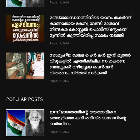
August 7, 2026
മത്സ്യബന്ധനത്തിനിടെ യാനം തകര്‍ന്ന്
കാണാതായ മകനു വേണ്ടി മാതാവ്
നീണ്ടകര കോസ്റ്റല്‍ പൊലീസ് സ്റ്റേഷന്
മുന്നില്‍ കുത്തിയിരിപ്പ് സമരം നടത്തി
August 7, 2026
സാമൂഹ്യ ക്ഷേമ പെൻഷൻ ഇനി മുതൽ
വീടുകളിൽ എത്തിക്കില്ല; സഹകരണ
ബാങ്കുകൾ വഴിയുള്ള പെൻഷൻ
വിതരണം നിർത്തി സർക്കാർ
August 7, 2026
POPULAR POSTS
ഇന്ന് ഭാരതത്തിന്റെ ആത്മാവിനെ
തൊട്ടറിഞ്ഞ കവി രവീന്ദ്ര ടാ​ഗോറിന്റെ
ഓ‍ർമദിനം
August 7, 2026