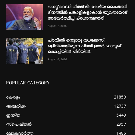
‘ഗെറ്റ് റെഡി വിത്ത് മി’: ദേശീയ കൈത്തറി
ദിനത്തിൽ പങ്കാളികളാകാൻ യുവതയോട്
അഭ്യർത്ഥിച്ച് പ്രധാനമന്ത്രി
August 7, 2026
പ്രവീൺ നെട്ടാരൂ വധക്കേസ്:
ഒളിവിലായിരുന്ന പ്രതി ഉമ്മർ ഫാറൂഖ്
കൊച്ചിയിൽ പിടിയിൽ.
August 6, 2026
POPULAR CATEGORY
കേരളം
21859
അമേരിക്ക
12737
ഇന്ത്യ
5449
സ്പെഷ്യൽ
2957
ലോകവാർത്ത
1486