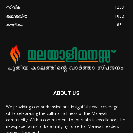
സിനിമ
1259
കഥ/കവിത
1033
കായികം
851
ABOUT US
We providing comprehensive and insightful news coverage
while celebrating the cultural richness of the Malayali
community. With a commitment to journalistic excellence, the
newspaper aims to be a unifying force for Malayali readers
around the world.