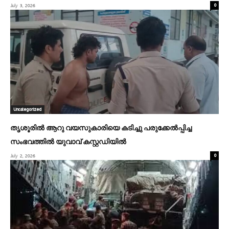
July 3, 2026
0
Uncategorized
തൃശൂരിൽ ആറു വയസുകാരിയെ കടിച്ചു പരുക്കേൽപ്പിച്ച
സംഭവത്തിൽ യുവാവ് കസ്റ്റഡിയിൽ
July 2, 2026
0