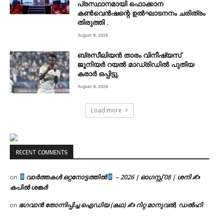
പ്രസ്ഥാനമായി ഫൊക്കാന
കൺവെൻഷന്റെ ഉൽഘാടനനം ചരിത്രം
തിരുത്തി .
August 8, 2026
ബ്രസീലിയൻ താരം വിനീഷ്യസ്
ജൂനിയർ റയല്‍ മാഡ്രിഡില്‍ പുതിയ
കരാർ ഒപ്പിട്ടു.
August 8, 2026
Load more
RECENT COMMENTS
വാർത്തകൾ ഒറ്റനോട്ടത്തിൽ
– 2026 | ഓഗസ്റ്റ് 08 | ശനി ✍
on
കപിൽ ശങ്കർ
ഭഗവാൻ തോന്നിപ്പിച്ച ഐഡിയ (കഥ) ✍ റിറ്റ മാനുവൽ, ഡൽഹി
on