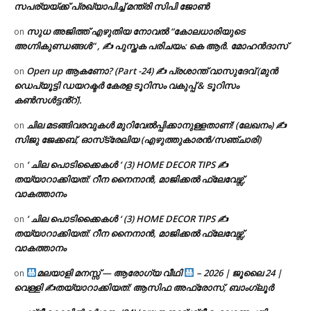
സപര്യയ്ക്ക് പ്രഖ്യാപിച്ച് മന്ത്രി സിപി ജോൺ
സുധ അജിത്ത് എഴുതിയ നോവൽ “കോലധാരിയുടെ
on
അഗ്നികുണ്ഡങ്ങള്‍” , ✍ പുസ്തക പരിചയം: കെ ആർ. മോഹൻദാസ്
Open up ആകണോ? (Part -24) ✍ പ്രശാന്ത് വാസുദേവ് (മുൻ
on
ഡെപ്യൂട്ടി ഡയറക്ടർ കേരള ടൂറിസം വകുപ്പ് & ടൂറിസം
കൺസൾട്ടൻ്റ്).
ചില മടങ്ങിവരവുകൾ മുറിവേൽപ്പിക്കാനുള്ളതാണ്! (ലേഖനം) ✍️
on
സിജു ജേക്കബ്, ഓസ്‌ട്രേലിയ (എഴുത്തുകാരൻ/സഞ്ചാരി)
‘ ചില പൊടിക്കൈകൾ ‘ (3) HOME DECOR TIPS ✍
on
തയ്യാറാക്കിയത്: റീന നൈനാൻ, മാജിക്കൽ ഫ്ലേവേഴ്സ്,
വാകത്താനം
‘ ചില പൊടിക്കൈകൾ ‘ (3) HOME DECOR TIPS ✍
on
തയ്യാറാക്കിയത്: റീന നൈനാൻ, മാജിക്കൽ ഫ്ലേവേഴ്സ്,
വാകത്താനം
മലയാളി മനസ്സ് — ആരോഗ്യ വീഥി
– 2026 | ജൂലൈ 24 |
on
വെള്ളി ✍
തയ്യാറാക്കിയത്: ആസിഫ അഫ്രോസ്, ബാംഗ്ലൂർ