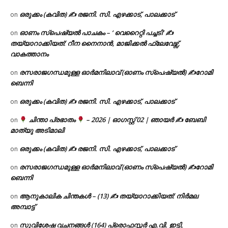
ഒരുക്കം (കവിത) ✍ രജനി. സി. എഴക്കാട്, പാലക്കാട്
on
ഓണം സ്പെഷ്യൽ പാചകം – ‘ വെറൈറ്റി പച്ചടി’ ✍
on
തയ്യാറാക്കിയത്: റീന നൈനാൻ, മാജിക്കൽ ഫ്ലേവേഴ്സ്,
വാകത്താനം
രസരാജഗന്ധമുള്ള ഓർമനിലാവ് (ഓണം സ്‌പെഷ്യൽ) ✍റോമി
on
ബെന്നി
ഒരുക്കം (കവിത) ✍ രജനി. സി. എഴക്കാട്, പാലക്കാട്
on
ചിന്താ പ്രഭാതം
– 2026 | ഓഗസ്റ്റ് 02 | ഞായർ ✍
ബേബി
on
മാത്യു അടിമാലി
ഒരുക്കം (കവിത) ✍ രജനി. സി. എഴക്കാട്, പാലക്കാട്
on
രസരാജഗന്ധമുള്ള ഓർമനിലാവ് (ഓണം സ്‌പെഷ്യൽ) ✍റോമി
on
ബെന്നി
ആനുകാലിക ചിന്തകൾ – (13) ✍ തയ്യാറാക്കിയത്: നിർമല
on
അമ്പാട്ട്
സുവിശേഷ വചനങ്ങൾ (164) പ്രൊഫസ്സർ എ.വി. ഇട്ടി,
on