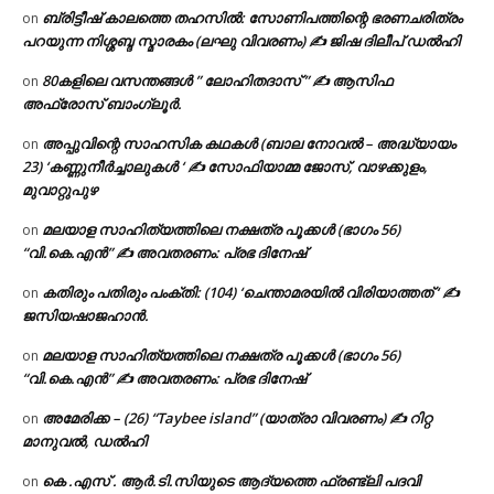
ബ്രിട്ടീഷ് കാലത്തെ തഹസിൽ: സോണിപത്തിന്റെ ഭരണചരിത്രം
on
പറയുന്ന നിശ്ശബ്ദ സ്മാരകം (ലഘു വിവരണം) ✍ ജിഷ ദിലീപ് ഡൽഹി
80കളിലെ വസന്തങ്ങൾ ” ലോഹിതദാസ് ” ✍ ആസിഫ
on
അഫ്രോസ് ബാംഗ്ലൂർ.
അപ്പുവിന്റെ സാഹസിക കഥകൾ (ബാല നോവൽ – അദ്ധ്യായം
on
23) ‘കണ്ണുനീർച്ചാലുകൾ ‘ ✍ സോഫിയാമ്മ ജോസ്, വാഴക്കുളം,
മുവാറ്റുപുഴ
മലയാള സാഹിത്യത്തിലെ നക്ഷത്ര പൂക്കൾ (ഭാഗം 56)
on
“വി.കെ.എൻ” ✍ അവതരണം: പ്രഭ ദിനേഷ്
കതിരും പതിരും പംക്തി: (104) ‘ചെന്താമരയിൽ വിരിയാത്തത് ‘ ✍
on
ജസിയഷാജഹാൻ.
മലയാള സാഹിത്യത്തിലെ നക്ഷത്ര പൂക്കൾ (ഭാഗം 56)
on
“വി.കെ.എൻ” ✍ അവതരണം: പ്രഭ ദിനേഷ്
അമേരിക്ക – (26) “Taybee island” (യാത്രാ വിവരണം) ✍ റിറ്റ
on
മാനുവൽ, ഡൽഹി
കെ .എസ് . ആർ.ടി.സിയുടെ ആദ്യത്തെ ഫ്രണ്ട്ലി പദവി
on