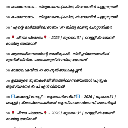
പൊന്നോണം … തിരുവോണം (കവിത) ✍ റോബിൻ പള്ളുരുത്തി
on
പൊന്നോണം … തിരുവോണം (കവിത) ✍ റോബിൻ പള്ളുരുത്തി
on
‘ എന്റെ ഓർമ്മയിലെ ഓണം ‘ ✍ ബിന്ദു വേണു ചോറ്റാനിക്കര
on
ചിന്താ പ്രഭാതം
– 2026 | ജൂലൈ 31 | വെള്ളി ✍
ബേബി
on
മാത്യു അടിമാലി
ആത്മാഭിമാനത്തിന്റെ അതിരുകൾ.. തിരിച്ചറിയാത്തവർക്ക്
on
മുന്നിൽ ജീവിതം പാഴാക്കരുത് ✍️ സിജു ജേക്കബ്
മാലാഖ (കവിത) ✍ രാഹുൽ രാധാകൃഷ്ണൻ
on
ഉമ്മയുടെ നുണകൾ ജീവിതത്തിലെ സത്യങ്ങൾ (പുസ്തക
on
ആസ്വാദനം) ✍ പി എൻ വിജയൻ
മലയാളി മനസ്സ് — ആരോഗ്യ വീഥി
– 2026 | ജൂലൈ 31 |
on
വെള്ളി | ✍
തയ്യാറാക്കിയത്: ആസിഫ അഫ്രോസ്, ബാംഗ്ലൂർ
ചിന്താ പ്രഭാതം
– 2026 | ജൂലൈ 31 | വെള്ളി ✍
ബേബി
on
മാത്യു അടിമാലി