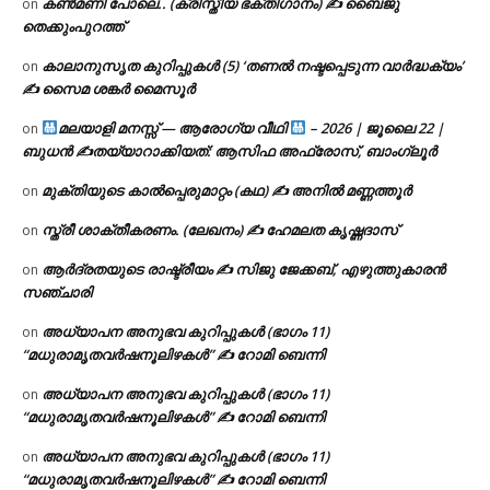
കൺമണി പോലെ.. (ക്രിസ്തീയ ഭക്തിഗാനം) ✍ ബൈജു
on
തെക്കുംപുറത്ത്
കാലാനുസൃത കുറിപ്പുകൾ (5) ‘തണൽ നഷ്ടപ്പെടുന്ന വാർദ്ധക്യം’
on
✍ സൈമ ശങ്കർ മൈസൂർ
മലയാളി മനസ്സ് — ആരോഗ്യ വീഥി
– 2026 | ജൂലൈ 22 |
on
ബുധൻ ✍
തയ്യാറാക്കിയത്: ആസിഫ അഫ്രോസ്, ബാംഗ്ലൂർ
മുക്തിയുടെ കാൽപ്പെരുമാറ്റം (കഥ) ✍ അനിൽ മണ്ണത്തൂർ
on
സ്ത്രീ ശാക്തീകരണം. (ലേഖനം) ✍ ഹേമലത കൃഷ്ണദാസ്
on
ആർദ്രതയുടെ രാഷ്ട്രീയം ✍️ സിജു ജേക്കബ്, എഴുത്തുകാരൻ
on
സഞ്ചാരി
അധ്യാപന അനുഭവ കുറിപ്പുകൾ (ഭാഗം 11)
on
“മധുരാമൃതവർഷനൂലിഴകൾ” ✍ റോമി ബെന്നി
അധ്യാപന അനുഭവ കുറിപ്പുകൾ (ഭാഗം 11)
on
“മധുരാമൃതവർഷനൂലിഴകൾ” ✍ റോമി ബെന്നി
അധ്യാപന അനുഭവ കുറിപ്പുകൾ (ഭാഗം 11)
on
“മധുരാമൃതവർഷനൂലിഴകൾ” ✍ റോമി ബെന്നി