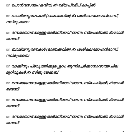
പൊൻവസന്തം (കവിത) ✍ രമ്യ പ്രദീപ് കാപ്പിൽ
on
ബാല്യസ്മരണകൾ (ഓണക്കവിത) ✍ ശശികല മോഹൻദാസ്,
on
നവിമുംബൈ
രസരാജഗന്ധമുള്ള ഓർമനിലാവ് (ഓണം സ്‌പെഷ്യൽ) ✍റോമി
on
ബെന്നി
ബാല്യസ്മരണകൾ (ഓണക്കവിത) ✍ ശശികല മോഹൻദാസ്,
on
നവിമുംബൈ
വാക്കിനും പ്രവൃത്തിക്കുമപ്പുറം: തുന്നിച്ചേർക്കാനാവാത്ത ചില
on
മുറിവുകൾ ✍️ സിജു ജേക്കബ്
രസരാജഗന്ധമുള്ള ഓർമനിലാവ് (ഓണം സ്‌പെഷ്യൽ) ✍റോമി
on
ബെന്നി
രസരാജഗന്ധമുള്ള ഓർമനിലാവ് (ഓണം സ്‌പെഷ്യൽ) ✍റോമി
on
ബെന്നി
രസരാജഗന്ധമുള്ള ഓർമനിലാവ് (ഓണം സ്‌പെഷ്യൽ) ✍റോമി
on
ബെന്നി