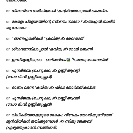
നിലാവിനെ നൽകിയവൾ (കഥ)✍ജയകുമാരി കൊല്ലം
on
കേരളം പ്രളയത്തിന്റെ സ്വന്തം നാടോ ? ✍️അഫ്സൽ ബഷീർ
on
തൃക്കോമല
” ഓണപ്പുലരികൾ ” (കവിത) ✍ രേഖ രാജ്
on
ശ്രാവണനിലാപ്പാൽ (കവിത) ✍ റോമി ബെന്നി
on
ഇന്ന് മുരളിയുടെ… ഓർമ്മദിനം
ലാലു കോനാടിൽ
on
പുനർജന്മം (ചെറുകഥ) ✍ ഉണ്ണി ആവട്ടി
on
(ഡോ.ടി.വി.ഉണ്ണിക്കൃഷ്ണൻ)
ഓണം വന്നേ (കവിത) ✍ ഷീലാ ജോർജ്ജ് കല്ലട
on
പുനർജന്മം (ചെറുകഥ) ✍ ഉണ്ണി ആവട്ടി
on
(ഡോ.ടി.വി.ഉണ്ണിക്കൃഷ്ണൻ)
വിധികർത്താക്കളുടെ ലോകം: വിവേകം തോൽക്കുന്നിടത്ത്
on
മുൻവിധികൾ ജയിക്കുമ്പോൾ. ✍️ സിജു ജേക്കബ്
(എഴുത്തുകാരൻ,സഞ്ചാരി)