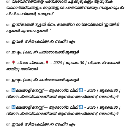
വിശ്വാസത്തിന്റെ പരമ്പരാഗത ചട്ടക്കൂടുകളും ആധുനിക
on
യാഥാർത്ഥ്യങ്ങളും: മാറ്റങ്ങളുടെ പാതയിൽ സഭയും സമൂഹവും ✍
പി പി ചെറിയാൻ, ഡാളസ്
ഇന്ന് ഭരതൻ സ്മൃതി ദിനം. ഭരതൻ്റെ ഓർമ്മയ്ക്കായി ‘ഇത്തിരി
on
പൂക്കൾ ചുവന്ന പൂക്കൾ..’
ഇവൾ, സീത (കവിത) ✍ സഹീറ എം
on
ഇഷ്ടം. (കഥ) ✍ ചന്ദ്രശേഖരൻ മുണ്ടൂർ
on
ചിന്താ പ്രഭാതം
– 2026 | ജൂലൈ 30 | വ്യാഴം ✍
ബേബി
on
മാത്യു അടിമാലി
ഇഷ്ടം. (കഥ) ✍ ചന്ദ്രശേഖരൻ മുണ്ടൂർ
on
മലയാളി മനസ്സ് — ആരോഗ്യ വീഥി
– 2026 | ജൂലൈ 30 |
on
വ്യാഴം ✍
തയ്യാറാക്കിയത്: ആസിഫ അഫ്രോസ്, ബാംഗ്ലൂർ
മലയാളി മനസ്സ് — ആരോഗ്യ വീഥി
– 2026 | ജൂലൈ 30 |
on
വ്യാഴം ✍
തയ്യാറാക്കിയത്: ആസിഫ അഫ്രോസ്, ബാംഗ്ലൂർ
ഇവൾ, സീത (കവിത) ✍ സഹീറ എം
on