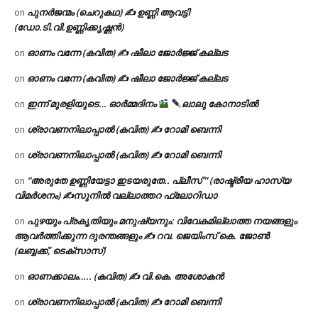
പുനർജന്മം (ചെറുകഥ) ✍ ഉണ്ണി ആവട്ടി
on
(ഡോ.ടി.വി.ഉണ്ണിക്കൃഷ്ണൻ)
ഓണം വന്നേ (കവിത) ✍ ഷീലാ ജോർജ്ജ് കല്ലട
on
ഓണം വന്നേ (കവിത) ✍ ഷീലാ ജോർജ്ജ് കല്ലട
on
ഇന്ന് മുരളിയുടെ… ഓർമ്മദിനം
ലാലു കോനാടിൽ
on
ശ്രാവണനിലാപ്പാൽ (കവിത) ✍ റോമി ബെന്നി
on
ശ്രാവണനിലാപ്പാൽ (കവിത) ✍ റോമി ബെന്നി
on
“അരുതേ ഉണ്ണിയേട്ടാ ഇടയരുതേ.. പ്ലീസ് ” (രാഷ്ട്രീയ ഹാസ്യ
on
വിമർശനം) ✍സുനിൽ വല്ലാത്തറ ഫ്ലോറിഡാ
പുഴയും പ്രകൃതിയും മനുഷ്യനും: വിവേകമില്ലാത്ത നയങ്ങളും
on
ആവർത്തിക്കുന്ന ദുരന്തങ്ങളും ✍ റവ. ജെയിംസ് കെ. ജോൺ
(ലബ്ബക്ക്, ടെക്സാസ്)
ഓണക്കാലം….. (കവിത) ✍ വി.കെ. അശോകൻ
on
ശ്രാവണനിലാപ്പാൽ (കവിത) ✍ റോമി ബെന്നി
on