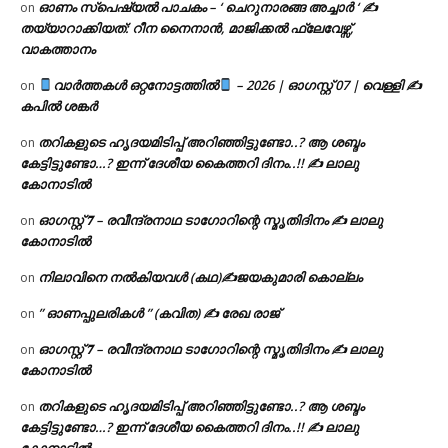
ഓണം സ്പെഷ്യൽ പാചകം – ‘ ചെറുനാരങ്ങ അച്ചാർ ‘ ✍
on
തയ്യാറാക്കിയത്: റീന നൈനാൻ, മാജിക്കൽ ഫ്ലേവേഴ്സ്,
വാകത്താനം
വാർത്തകൾ ഒറ്റനോട്ടത്തിൽ
– 2026 | ഓഗസ്റ്റ് 07 | വെള്ളി ✍
on
കപിൽ ശങ്കർ
തറികളുടെ ഹൃദയമിടിപ്പ് അറിഞ്ഞിട്ടുണ്ടോ..? ആ ശബ്ദം
on
കേട്ടിട്ടുണ്ടോ…? ഇന്ന് ദേശീയ കൈത്തറി ദിനം..!! ✍ ലാലു
കോനാടിൽ
ഓഗസ്റ്റ് 𝟕 – രവീന്ദ്രനാഥ ടാഗോറിന്റെ സ്മൃതിദിനം ✍ ലാലു
on
കോനാടിൽ
നിലാവിനെ നൽകിയവൾ (കഥ)✍ജയകുമാരി കൊല്ലം
on
” ഓണപ്പുലരികൾ ” (കവിത) ✍ രേഖ രാജ്
on
ഓഗസ്റ്റ് 𝟕 – രവീന്ദ്രനാഥ ടാഗോറിന്റെ സ്മൃതിദിനം ✍ ലാലു
on
കോനാടിൽ
തറികളുടെ ഹൃദയമിടിപ്പ് അറിഞ്ഞിട്ടുണ്ടോ..? ആ ശബ്ദം
on
കേട്ടിട്ടുണ്ടോ…? ഇന്ന് ദേശീയ കൈത്തറി ദിനം..!! ✍ ലാലു
കോനാടിൽ