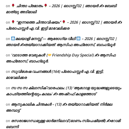
ചിന്താ പ്രഭാതം
– 2026 | ഓഗസ്റ്റ് 02 | ഞായർ ✍
ബേബി
on
മാത്യു അടിമാലി
“ഇന്നത്തെ ചിന്താവിഷയം”
– 2026 | ഓഗസ്റ്റ് 02 | ഞായർ ✍
on
പ്രൊഫസ്സർ എ.വി. ഇട്ടി മാവേലിക്കര
മലയാളി മനസ്സ് — ആരോഗ്യ വീഥി
– 2026 | ഓഗസ്റ്റ് 02 |
on
ഞായർ ✍
തയ്യാറാക്കിയത്: ആസിഫ അഫ്രോസ്, ബാംഗ്ലൂർ
‘വാടാത്ത വേരുകൾ’ (
Friendship Day Special) ✍ ആസിഫ
on
അഫ്രോസ്, ബാംഗ്ലൂർ.
സുവിശേഷ വചനങ്ങൾ (164) പ്രൊഫസ്സർ എ.വി. ഇട്ടി,
on
മാവേലിക്കര
സ സ സ ക്ലാസിക് വാരഫലം: (13) ‘ആഗോള യുദ്ധങ്ങളുടെയും
on
കാപട്യത്തിന്റെയും കാലം’ ✍ അഷ്റഫ് കാളത്തോട്
ആനുകാലിക ചിന്തകൾ – (13) ✍ തയ്യാറാക്കിയത്: നിർമല
on
അമ്പാട്ട്
രസരാജഗന്ധമുള്ള ഓർമനിലാവ് (ഓണം സ്‌പെഷ്യൽ) ✍റോമി
on
ബെന്നി