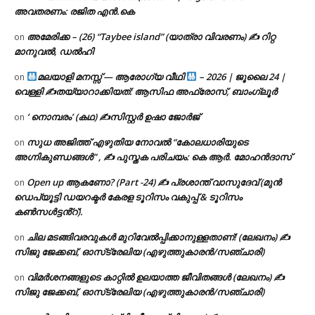
അവതരണം: രജിത എൻ.കെ
അമേരിക്ക – (26) “Taybee island” (യാത്രാ വിവരണം) ✍ റിറ്റ
on
മാനുവൽ, ഡൽഹി
മലയാളി മനസ്സ് — ആരോഗ്യ വീഥി
– 2026 | ജൂലൈ 24 |
on
വെള്ളി ✍
തയ്യാറാക്കിയത്: ആസിഫ അഫ്രോസ്, ബാംഗ്ലൂർ
‘ നൊമ്പരം’ (കഥ) ✍സിസ്റ്റർ ഉഷാ ജോർജ്
on
സുധ അജിത്ത് എഴുതിയ നോവൽ “കോലധാരിയുടെ
on
അഗ്നികുണ്ഡങ്ങള്‍” , ✍ പുസ്തക പരിചയം: കെ ആർ. മോഹൻദാസ്
Open up ആകണോ? (Part -24) ✍ പ്രശാന്ത് വാസുദേവ് (മുൻ
on
ഡെപ്യൂട്ടി ഡയറക്ടർ കേരള ടൂറിസം വകുപ്പ് & ടൂറിസം
കൺസൾട്ടൻ്റ്).
ചില മടങ്ങിവരവുകൾ മുറിവേൽപ്പിക്കാനുള്ളതാണ്! (ലേഖനം) ✍️
on
സിജു ജേക്കബ്, ഓസ്‌ട്രേലിയ (എഴുത്തുകാരൻ/സഞ്ചാരി)
വിമർശനങ്ങളുടെ കാറ്റിൽ ഉലയാത്ത ജീവിതങ്ങൾ (ലേഖനം) ✍️
on
സിജു ജേക്കബ്, ഓസ്‌ട്രേലിയ (എഴുത്തുകാരൻ/സഞ്ചാരി)