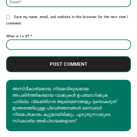
Website:
Save my name, email, and website in this browser for the next time I
comment.
What is 1 + 6?
*
അസ്വീകാര്യമായ, നിയമവിരുദ്ധമായ,
അപകീര്‍ത്തികരമായ വാക്കുകൾ ഉപയോഗിക്കുക
പാടില്ല. വ്യക്തിഗത ആക്രമണങ്ങളും ഉണ്ടാകരുത്.
ഇത്തരത്തിലുള്ള പ്രവർത്തനങ്ങൾ സൈബർ
നിയമപ്രകാരം കുറ്റമായിരിക്കും. എഴുതുന്നവരുടെ
സ്വകാര്യ അഭിപ്രായങ്ങളാണ്.