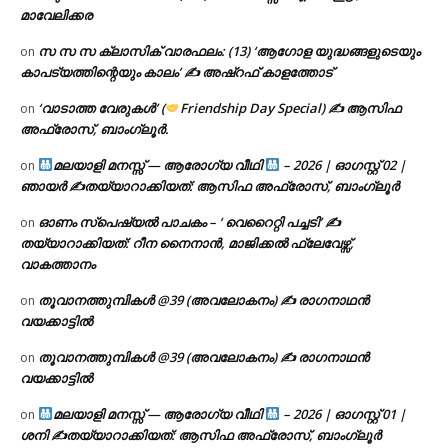
മാവേലിക്കര
സ സ സ ക്ലാസിക് വാരഫലം: (13) ‘ആഗോള യുദ്ധങ്ങളുടെയും
on
കാപട്യത്തിന്റെയും കാലം’ ✍ അഷ്റഫ് കാളത്തോട്
‘വാടാത്ത വേരുകൾ’ (
Friendship Day Special) ✍ ആസിഫ
on
അഫ്രോസ്, ബാംഗ്ലൂർ.
മലയാളി മനസ്സ് — ആരോഗ്യ വീഥി
– 2026 | ഓഗസ്റ്റ് 02 |
on
ഞായർ ✍
തയ്യാറാക്കിയത്: ആസിഫ അഫ്രോസ്, ബാംഗ്ലൂർ
ഓണം സ്പെഷ്യൽ പാചകം – ‘ വെറൈറ്റി പച്ചടി’ ✍
on
തയ്യാറാക്കിയത്: റീന നൈനാൻ, മാജിക്കൽ ഫ്ലേവേഴ്സ്,
വാകത്താനം
തൂവാനത്തുമ്പികൾ @39 (അവലോകനം) ✍ രാഗനാഥൻ
on
വയക്കാട്ടിൽ
തൂവാനത്തുമ്പികൾ @39 (അവലോകനം) ✍ രാഗനാഥൻ
on
വയക്കാട്ടിൽ
മലയാളി മനസ്സ് — ആരോഗ്യ വീഥി
– 2026 | ഓഗസ്റ്റ് 01 |
on
ശനി ✍
തയ്യാറാക്കിയത്: ആസിഫ അഫ്രോസ്, ബാംഗ്ലൂർ