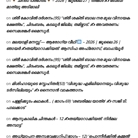
ചിന്താ പ്രഭാതം
– 2026 | ജൂലൈ 27 | തിങ്കൾ ✍
ബേബി
on
മാത്യു അടിമാലി
ശ്രീ കോവിൽ ദർശനം (95) “ശ്രീ ശക്തി ബാല നര മുഖ വിനായക
on
ക്ഷേത്രം”, ചിദംബരം, കടലൂർ ജില്ല, തമിഴ്നാട്. ✍ അവതരണം:
സൈമശങ്കർ മൈസൂർ.
മലയാളി മനസ്സ് — ആരോഗ്യ വീഥി
– 2026 | ജൂലൈ 26 |
on
ഞായർ ✍
തയ്യാറാക്കിയത്: ആസിഫ അഫ്രോസ്, ബാംഗ്ലൂർ
ശ്രീ കോവിൽ ദർശനം (95) “ശ്രീ ശക്തി ബാല നര മുഖ വിനായക
on
ക്ഷേത്രം”, ചിദംബരം, കടലൂർ ജില്ല, തമിഴ്നാട്. ✍ അവതരണം:
സൈമശങ്കർ മൈസൂർ.
മിശിഹായുടെ സ്നേഹിതർ(53) “വിശുദ്ധ എമിലിയാനയും വിശുദ്ധ
on
ടര്‍സില്ലയും” ✍ നൈനാൻ വാകത്താനം
പള്ളിക്കൂടം കഥകൾ… ( ഭാഗം 69) ‘ശബരിമല യാത്ര’ ✍ സജി ടി.
on
പാലക്കാട്
ആനുകാലിക ചിന്തകൾ – 12 ✍തയ്യാറാക്കിയത്: നിർമല
on
അമ്പാട്ട്
അധ്യാപന അനുഭവക്കുറിപ്പ് (ഭാഗം – 12) ‘പൊന്നീർക്കിൽ കമ്മൽ’
on