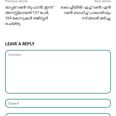
Previous article
Next article
ഓപ്പറേഷന്‍ തൂഫാന്‍; ഇന്ന്
കൊച്ചിയിൽ എച്ച് വണ്‍ എന്‍
അറസ്റ്റിലായത് 137 പേര്‍,
വണ്‍ ബാധിച്ച് പാലാരിവട്ടം
104 കേസുകള്‍ രജിസ്റ്റര്‍
സ്വദേശി മരിച്ചു
ചെയ്തു
LEAVE A REPLY
Comment:
Nam
Emai