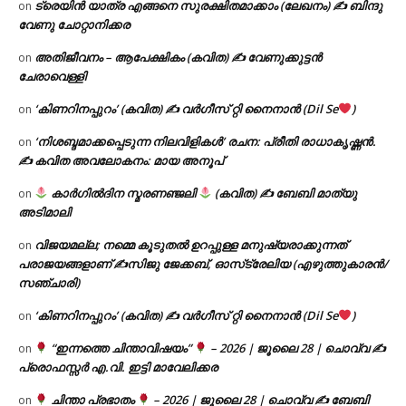
ട്രെയിൻ യാത്ര എങ്ങനെ സുരക്ഷിതമാക്കാം (ലേഖനം) ✍ ബിന്ദു
on
വേണു ചോറ്റാനിക്കര
അതിജീവനം – ആപേക്ഷികം (കവിത) ✍ വേണുക്കുട്ടൻ
on
ചേരാവെള്ളി
‘കിണറിനപ്പുറം’ (കവിത) ✍ വർഗീസ് റ്റി നൈനാൻ (Dil Se
)
on
‘നിശബ്ദമാക്കപ്പെടുന്ന നിലവിളികൾ’ രചന: പ്രീതി രാധാകൃഷ്ണൻ.
on
✍ കവിത അവലോകനം: മായ അനൂപ്
കാർഗിൽദിന സ്മരണഞ്ജലി
(കവിത) ✍ ബേബി മാത്യു
on
അടിമാലി
വിജയമല്ല; നമ്മെ കൂടുതൽ ഉറപ്പുള്ള മനുഷ്യരാക്കുന്നത്
on
പരാജയങ്ങളാണ് ✍️സിജു ജേക്കബ്, ഓസ്‌ട്രേലിയ (എഴുത്തുകാരൻ/
സഞ്ചാരി)
‘കിണറിനപ്പുറം’ (കവിത) ✍ വർഗീസ് റ്റി നൈനാൻ (Dil Se
)
on
“ഇന്നത്തെ ചിന്താവിഷയം”
– 2026 | ജൂലൈ 28 | ചൊവ്വ ✍
on
പ്രൊഫസ്സർ എ.വി. ഇട്ടി മാവേലിക്കര
ചിന്താ പ്രഭാതം
– 2026 | ജൂലൈ 28 | ചൊവ്വ ✍
ബേബി
on