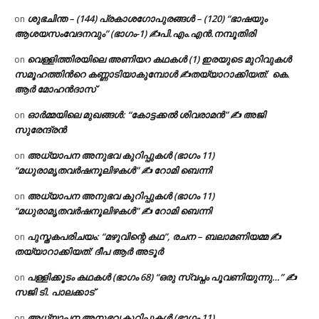
ശുഭചിന്ത – (144) പ്രകാശഗോപുരങ്ങൾ – (120) “ഭാഷയും
on
ആശയസംവേദനവും” (ഭാഗം-1) ✍പി.എം.എൻ.നമ്പൂതിരി
വെള്ളിത്തിരയിലെ അണിയറ കഥകൾ (1) ഇരയുടെ മുറിവുകൾ
on
സമൂഹത്തിന്‍റെ കണ്ണാടിയാകുമ്പോൾ ✍തയ്യാറാക്കിയത്: കെ.
ആര്‍ മോഹന്‍ദാസ്
ഓർമ്മയിലെ മുഖങ്ങൾ: “കോട്ടക്കൽ ശിവരാമൻ” ✍ അജി
on
സുരേന്ദ്രൻ
അധ്യാപന അനുഭവ കുറിപ്പുകൾ (ഭാഗം 11)
on
“മധുരാമൃതവർഷനൂലിഴകൾ” ✍ റോമി ബെന്നി
അധ്യാപന അനുഭവ കുറിപ്പുകൾ (ഭാഗം 11)
on
“മധുരാമൃതവർഷനൂലിഴകൾ” ✍ റോമി ബെന്നി
പുസ്തകപരിചയം: “മഴുവിന്റെ കഥ”, രചന – ബലാമണിയമ്മ ✍
on
തയ്യാറാക്കിയത്: ദീപ ആർ അടൂർ
പള്ളിക്കൂടം കഥകൾ (ഭാഗം 68) “ഒരു സ്വപ്നം പൂവണിയുന്നു…” ✍
on
സജി ടി. പാലക്കാട്
അധ്യാപന അനുഭവ കുറിപ്പുകൾ (ഭാഗം 11)
on