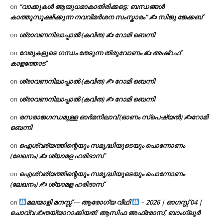
“വാക്കുകൾ ആയുധമാകാതിരിക്കട്ടെ: ബന്ധങ്ങൾ
on
കാത്തുസൂക്ഷിക്കുന്ന നവവിമർശന സംസ്കാരം” ✍️ സിജു ജേക്കബ്
ശ്രാവണനിലാപ്പാൽ (കവിത) ✍ റോമി ബെന്നി
on
വേരുകളുടെ ഗന്ധം തേടുന്ന തിരുവോണം ✍ അഷ്റഫ്
on
കാളത്തോട്
ശ്രാവണനിലാപ്പാൽ (കവിത) ✍ റോമി ബെന്നി
on
ശ്രാവണനിലാപ്പാൽ (കവിത) ✍ റോമി ബെന്നി
on
രസരാജഗന്ധമുള്ള ഓർമനിലാവ് (ഓണം സ്‌പെഷ്യൽ) ✍റോമി
on
ബെന്നി
ഐശ്വര്യത്തിന്റെയും സമൃദ്ധിയുടെയും പൊന്നോണം
on
(ലേഖനം) ✍ ശ്യാമള ഹരിദാസ്
ഐശ്വര്യത്തിന്റെയും സമൃദ്ധിയുടെയും പൊന്നോണം
on
(ലേഖനം) ✍ ശ്യാമള ഹരിദാസ്
മലയാളി മനസ്സ് — ആരോഗ്യ വീഥി
– 2026 | ഓഗസ്റ്റ് 04 |
on
ചൊവ്വ ✍
തയ്യാറാക്കിയത്: ആസിഫ അഫ്രോസ്, ബാംഗ്ലൂർ