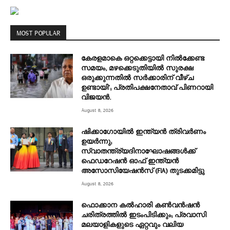
MOST POPULAR
കേരളമാകെ ഒറ്റക്കെട്ടായി നിൽക്കേണ്ട
സമയം, മഴക്കെടുതിയിൽ സുരക്ഷ
ഒരുക്കുന്നതിൽ സർക്കാരിന് വീഴ്ച
ഉണ്ടായി’; പ്രതിപക്ഷനേതാവ് പിണറായി
വിജയൻ.
August 8, 2026
ഷിക്കാഗോയിൽ ഇന്ത്യൻ ത്രിവർണം
ഉയർന്നു;
സ്വാതന്ത്ര്യദിനാഘോഷങ്ങൾക്ക്
ഫെഡറേഷൻ ഓഫ് ഇന്ത്യൻ
അസോസിയേഷൻസ് (FIA) തുടക്കമിട്ടു
August 8, 2026
ഫൊക്കാന കൽഹാരി കൺവൻഷൻ
ചരിത്രത്തിൽ ഇടംപിടിക്കും; പ്രവാസി
മലയാളികളുടെ ഏറ്റവും വലിയ