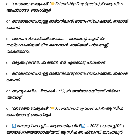
‘വാടാത്ത വേരുകൾ’ (
Friendship Day Special) ✍ ആസിഫ
on
അഫ്രോസ്, ബാംഗ്ലൂർ.
രസരാജഗന്ധമുള്ള ഓർമനിലാവ് (ഓണം സ്‌പെഷ്യൽ) ✍റോമി
on
ബെന്നി
ഓണം സ്പെഷ്യൽ പാചകം – ‘ വെറൈറ്റി പച്ചടി’ ✍
on
തയ്യാറാക്കിയത്: റീന നൈനാൻ, മാജിക്കൽ ഫ്ലേവേഴ്സ്,
വാകത്താനം
ഒരുക്കം (കവിത) ✍ രജനി. സി. എഴക്കാട്, പാലക്കാട്
on
രസരാജഗന്ധമുള്ള ഓർമനിലാവ് (ഓണം സ്‌പെഷ്യൽ) ✍റോമി
on
ബെന്നി
ആനുകാലിക ചിന്തകൾ – (13) ✍ തയ്യാറാക്കിയത്: നിർമല
on
അമ്പാട്ട്
‘വാടാത്ത വേരുകൾ’ (
Friendship Day Special) ✍ ആസിഫ
on
അഫ്രോസ്, ബാംഗ്ലൂർ.
മലയാളി മനസ്സ് — ആരോഗ്യ വീഥി
– 2026 | ഓഗസ്റ്റ് 02 |
on
ഞായർ ✍
തയ്യാറാക്കിയത്: ആസിഫ അഫ്രോസ്, ബാംഗ്ലൂർ