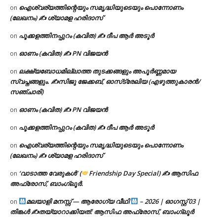
ഐശ്വര്യത്തിന്റെയും സമൃദ്ധിയുടെയും പൊന്നോണം
on
(ലേഖനം) ✍ ശ്യാമള ഹരിദാസ്
പൂക്കളത്തിനപ്പുറം (കവിത) ✍ ദീപ ആർ അടൂർ
on
ഓണം (കവിത) ✍ PN വിജയൻ
on
ലക്ഷ്യബോധമില്ലാത്ത തുടക്കങ്ങളും അപൂർണ്ണമായ
on
സ്വപ്നങ്ങളും. ✍️സിജു ജേക്കബ്, ഓസ്‌ട്രേലിയ (എഴുത്തുകാരൻ/
സഞ്ചാരി)
ഓണം (കവിത) ✍ PN വിജയൻ
on
പൂക്കളത്തിനപ്പുറം (കവിത) ✍ ദീപ ആർ അടൂർ
on
ഐശ്വര്യത്തിന്റെയും സമൃദ്ധിയുടെയും പൊന്നോണം
on
(ലേഖനം) ✍ ശ്യാമള ഹരിദാസ്
‘വാടാത്ത വേരുകൾ’ (
Friendship Day Special) ✍ ആസിഫ
on
അഫ്രോസ്, ബാംഗ്ലൂർ.
മലയാളി മനസ്സ് — ആരോഗ്യ വീഥി
– 2026 | ഓഗസ്റ്റ് 03 |
on
തിങ്കൾ ✍
തയ്യാറാക്കിയത്: ആസിഫ അഫ്രോസ്, ബാംഗ്ലൂർ