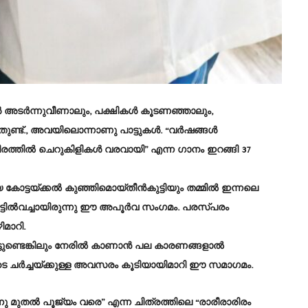
ൾ അടർന്നുവീണാലും, പക്ഷികൾ കൂടണഞ്ഞാലും,
ലതുണ്ട്., അവയിലൊന്നാണു പാട്ടുകൾ. “വർഷങ്ങൾ
്തിൽ ചെറുകിളികൾ വരവായി” എന്ന ഗാനം ഇറങ്ങി 37
യ കോട്ടയ്ക്കൽ കുഞ്ഞിമൊയ്തീൻകുട്ടിയും തമ്മിൽ ഇന്നലെ
െ വീട്ടിൽവച്ചായിരുന്നു ഈ അപൂർവ സംഗമം. പരസ്പരം
ിമാറി.
്ടുണ്ടെങ്കിലും നേരിൽ കാണാൻ പല കാരണങ്ങളാൽ
ടെ ചർച്ചയ്ക്കുള്ള അവസരം കൂടിയായിമാറി ഈ സമാഗമം.
ു മുതൽ പൂജ്യം വരെ” എന്ന ചിത്രത്തിലെ “രാരീരാരിരം