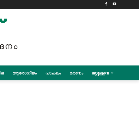
ിമ
ആരോഗ്യം
പാചകം
മരണം
മറ്റുള്ളവ