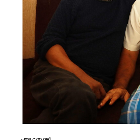
പാട്ടു വന്ന വഴി