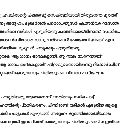
.എ.ബീരാന്റെ പ്രൈവറ്റ് സെക്രട്ടറിയായി തിരുവനന്തപുരത്ത്
യിരുന്നു അദ്ദേഹം. ദൂരദർശൻ പ്രൊഡ്യൂസർ എ.അൻവർ റമസാൻ
ു. അതിലെ വരികൾ എഴുതിയതു കുഞ്ഞിമൊയ്തീനാണ്. സംഗീതം
ടതോടെ മോഹൻസിത്താരയാണു “വർഷങ്ങൾ പോയതറിയാതെ” എന്ന
ിമയിലെ മുഴുവൻ പാട്ടുകളും എഴുതിയതു
 പുറമെ “ആ ഗാനം ഓർമകളായി, ആ നാദം വേദനയായി”,
ട്. “ആ ഗാനം ഓർമകളായി” ഹിറ്റാവുമെന്നായിരുന്നു റിക്കോർഡിങ്
റ്റായത് യേശുദാസും ചിത്രയും വെവ്വേറെ പാട്ടിയ “ഇല
 എഴുതിയതു ആരാണെന്ന്. “ഇത്രയും നല്ല പാട്ട്
ദ്ദേഹത്തിന്റെ പ്രതികരണം. പിന്നീടാണ് വരികൾ എഴുതിയ ആളെ
ണ്ടി 11 പാട്ടുകൾ എഴുതാൻ അദ്ദേഹം കുഞ്ഞിമൊയ്തീനോടു
 കസെറ്റായി ഇറങ്ങിയത്. യേശുദാസും ചിത്രയും പാടിയ ഇതിലെ