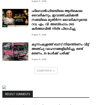
August 6, 2026
ഫിലഡൽഫിയയിലെ ആദ്യകാല
വൈദീകനും, ഇവാഞ്ചലിക്കൽ
സഭയിലെ മുതിർന്ന വൈദികനുമായ
റവ. എം. വി. അബ്രഹാം (90)
കർത്താവിൽ നിദ്ര പ്രാപിച്ചു.
August 6, 2026
കുന്നംകുളത്ത് ബസ് നിയന്ത്രണം വിട്ട്
അഞ്ചു വാഹനങ്ങളിലിടിച്ചു; രണ്ട്
മരണം, 25 പേർക്ക് പരിക്ക്
August 6, 2026
Load more
RECENT COMMENTS