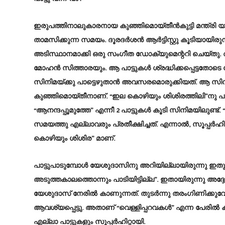
ഇരുപത്തിനാലുകാരനായ കുഞ്ഞിമൊയ്തീൻകുട്ടി മന്ത്രി യു
താമസിക്കുന്ന സമയം. ദൂരദർശൻ ആർട്ടിസ്റ്റു കൂടിയാ
അടിസ്ഥാനമാക്കി ഒരു സംഗീത ഡോക്യുമെന്ററി ചെയ്ത
മോഹൻ സിത്താരയും. ആ പാട്ടുകൾ ശ്രദ്ധിക്കപ്പെട്
സിനിമയ്ക്കു പാട്ടെഴുതാൻ അവസരമൊരുക്കിയത്. ആ സിന
കുഞ്ഞിമൊയ്തീനാണ്. “ഇല കൊഴിയും ശിശിരത്തിലി”നു
“ആനന്ദപ്പൂമുത്തേ” എന്നീ 2 പാട്ടുകൾ കൂടി സിനിമയിലുണ്
സമയത്തു എല്ലാവരും പ്രതീക്ഷിച്ചത്. എന്നാൽ, സൂപ്പർഹി
കൊഴിയും ശിശിര” മാണ്.
പാട്ടുപാടുമ്പോൾ യേശുദാസിനു അറിയില്ലായിരുന്നു ഇതു
അടുത്തകാലത്തൊന്നും പാടിയിട്ടില്ല”. ഇതായിരുന്നു അ
യേശുദാസ് നേരിൽ കാണുന്നത്. തുടർന്നു തരംഗിണിക്കുവേ
ആവശ്യപ്പെട്ടു. അതാണ് “വെള്ളിപ്പറവകൾ” എന്ന പേരിൽ
എല്ലാ പാട്ടുകളും സൂപ്പർഹിറ്റായി.