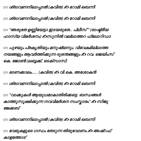
ശ്രാവണനിലാപ്പാൽ (കവിത) ✍ റോമി ബെന്നി
on
ശ്രാവണനിലാപ്പാൽ (കവിത) ✍ റോമി ബെന്നി
on
“അരുതേ ഉണ്ണിയേട്ടാ ഇടയരുതേ.. പ്ലീസ് ” (രാഷ്ട്രീയ
on
ഹാസ്യ വിമർശനം) ✍സുനിൽ വല്ലാത്തറ ഫ്ലോറിഡാ
പുഴയും പ്രകൃതിയും മനുഷ്യനും: വിവേകമില്ലാത്ത
on
നയങ്ങളും ആവർത്തിക്കുന്ന ദുരന്തങ്ങളും ✍ റവ. ജെയിംസ്
കെ. ജോൺ (ലബ്ബക്ക്, ടെക്സാസ്)
ഓണക്കാലം….. (കവിത) ✍ വി.കെ. അശോകൻ
on
ശ്രാവണനിലാപ്പാൽ (കവിത) ✍ റോമി ബെന്നി
on
“വാക്കുകൾ ആയുധമാകാതിരിക്കട്ടെ: ബന്ധങ്ങൾ
on
കാത്തുസൂക്ഷിക്കുന്ന നവവിമർശന സംസ്കാരം” ✍️ സിജു
ജേക്കബ്
ശ്രാവണനിലാപ്പാൽ (കവിത) ✍ റോമി ബെന്നി
on
വേരുകളുടെ ഗന്ധം തേടുന്ന തിരുവോണം ✍ അഷ്റഫ്
on
കാളത്തോട്