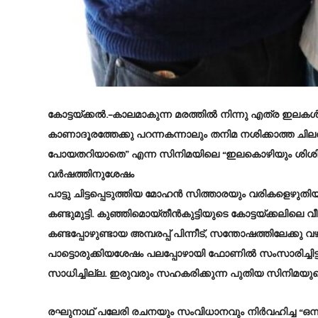
കോട്ടയ്ക്കൽ
.–കാലമാകുന്ന മരത്തിൽ നിന്നു എത്ര ഇലക
കാണാദൂരത്തേക്കു പറന്നകന്നാലും തനിമ നശിക്കാത്ത ചി
പോയതറിയാതെ” എന്ന സിനിമയിലെ “ഇലകൊഴിയും ശിശിരത
വർഷത്തിനുശേഷം
പാട്ടു ചിട്ടപ്പെടുത്തിയ മോഹൻ സിത്താരയും വരികളെഴുതി
കണ്ടുമുട്ടി. കുഞ്ഞിമൊയ്തീൻകുട്ടിയുടെ കോട്ടയ്ക്കലില
കണ്ടപ്പോഴുണ്ടായ അമ്പരപ്പ് പിന്നീട്, സന്തോഷത്തിലേക്കു വഴ
പാട്ടൊരുക്കിയശേഷം പലപ്പോഴായി ഫോണിൽ സംസാരിച്ചിട
സാധിച്ചില്ല. ഇരുവരും സഹകരിക്കുന്ന പുതിയ സിനിമയു
രഘുനാഥ് പലേരി രചനയും സംവിധാനവും നിർവഹിച്ച “ഒന്ന