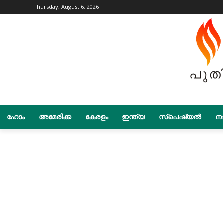
Thursday, August 6, 2026
ഹോം
അമേരിക്ക
കേരളം
ഇന്ത്യ
സ്പെഷ്യൽ
നാ