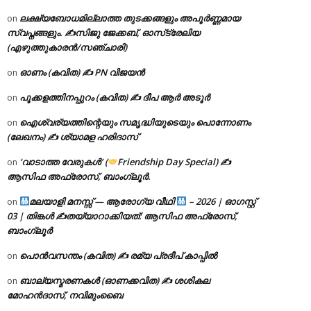
ലക്ഷ്യബോധമില്ലാത്ത തുടക്കങ്ങളും അപൂർണ്ണമായ
on
സ്വപ്നങ്ങളും. ✍️സിജു ജേക്കബ്, ഓസ്‌ട്രേലിയ
(എഴുത്തുകാരൻ/സഞ്ചാരി)
ഓണം (കവിത) ✍ PN വിജയൻ
on
പൂക്കളത്തിനപ്പുറം (കവിത) ✍ ദീപ ആർ അടൂർ
on
ഐശ്വര്യത്തിന്റെയും സമൃദ്ധിയുടെയും പൊന്നോണം
on
(ലേഖനം) ✍ ശ്യാമള ഹരിദാസ്
‘വാടാത്ത വേരുകൾ’ (
Friendship Day Special) ✍
on
ആസിഫ അഫ്രോസ്, ബാംഗ്ലൂർ.
മലയാളി മനസ്സ് — ആരോഗ്യ വീഥി
– 2026 | ഓഗസ്റ്റ്
on
03 | തിങ്കൾ ✍
തയ്യാറാക്കിയത്: ആസിഫ അഫ്രോസ്,
ബാംഗ്ലൂർ
പൊൻവസന്തം (കവിത) ✍ രമ്യ പ്രദീപ് കാപ്പിൽ
on
ബാല്യസ്മരണകൾ (ഓണക്കവിത) ✍ ശശികല
on
മോഹൻദാസ്, നവിമുംബൈ