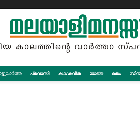
ട്ടുവാർത്ത
പ്രവാസി
കഥ/കവിത
യാത്ര
മതം
സിന