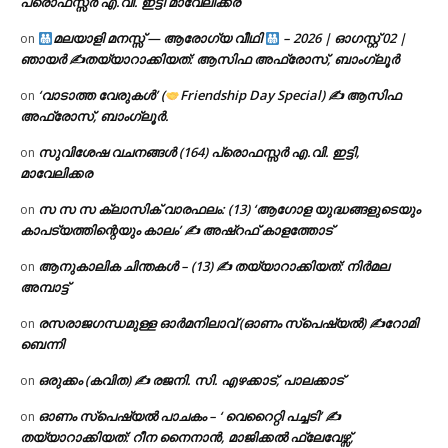
പ്രൊഫസ്സർ എ.വി. ഇട്ടി മാവേലിക്കര
മലയാളി മനസ്സ് — ആരോഗ്യ വീഥി
– 2026 | ഓഗസ്റ്റ് 02 |
on
ഞായർ ✍
തയ്യാറാക്കിയത്: ആസിഫ അഫ്രോസ്, ബാംഗ്ലൂർ
‘വാടാത്ത വേരുകൾ’ (
Friendship Day Special) ✍ ആസിഫ
on
അഫ്രോസ്, ബാംഗ്ലൂർ.
സുവിശേഷ വചനങ്ങൾ (164) പ്രൊഫസ്സർ എ.വി. ഇട്ടി,
on
മാവേലിക്കര
സ സ സ ക്ലാസിക് വാരഫലം: (13) ‘ആഗോള യുദ്ധങ്ങളുടെയും
on
കാപട്യത്തിന്റെയും കാലം’ ✍ അഷ്റഫ് കാളത്തോട്
ആനുകാലിക ചിന്തകൾ – (13) ✍ തയ്യാറാക്കിയത്: നിർമല
on
അമ്പാട്ട്
രസരാജഗന്ധമുള്ള ഓർമനിലാവ് (ഓണം സ്‌പെഷ്യൽ) ✍റോമി
on
ബെന്നി
ഒരുക്കം (കവിത) ✍ രജനി. സി. എഴക്കാട്, പാലക്കാട്
on
ഓണം സ്പെഷ്യൽ പാചകം – ‘ വെറൈറ്റി പച്ചടി’ ✍
on
തയ്യാറാക്കിയത്: റീന നൈനാൻ, മാജിക്കൽ ഫ്ലേവേഴ്സ്,