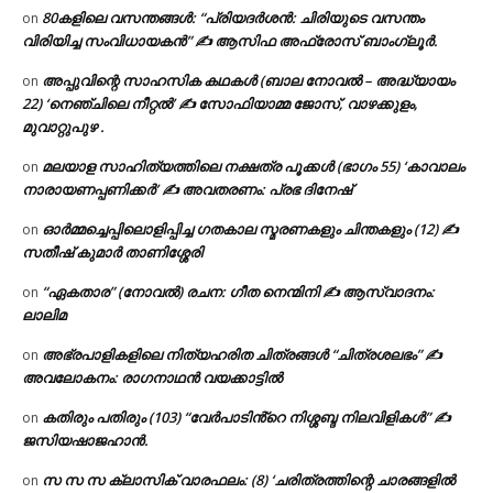
80കളിലെ വസന്തങ്ങൾ: “പ്രിയദർശൻ: ചിരിയുടെ വസന്തം
on
വിരിയിച്ച സംവിധായകൻ” ✍ ആസിഫ അഫ്രോസ് ബാംഗ്ലൂർ.
അപ്പുവിന്റെ സാഹസിക കഥകൾ (ബാല നോവൽ – അദ്ധ്യായം
on
22) ‘നെഞ്ചിലെ നീറ്റൽ’ ✍ സോഫിയാമ്മ ജോസ്, വാഴക്കുളം,
മുവാറ്റുപുഴ .
മലയാള സാഹിത്യത്തിലെ നക്ഷത്ര പൂക്കൾ (ഭാഗം 55) ‘കാവാലം
on
നാരായണപ്പണിക്കർ’ ✍ അവതരണം: പ്രഭ ദിനേഷ്
ഓർമ്മച്ചെപ്പിലൊളിപ്പിച്ച ഗതകാല സ്മരണകളും ചിന്തകളും (12) ✍
on
സതീഷ് കുമാർ താണിശ്ശേരി
“ഏകതാര” (നോവൽ) രചന: ഗീത നെന്മിനി ✍ ആസ്വാദനം:
on
ലാലിമ
അഭ്രപാളികളിലെ നിത്യഹരിത ചിത്രങ്ങൾ “ചിത്രശലഭം” ✍
on
അവലോകനം: രാഗനാഥൻ വയക്കാട്ടിൽ
കതിരും പതിരും (103) “വേർപാടിൻ്റെ നിശ്ശബ്ദ നിലവിളികൾ” ✍
on
ജസിയഷാജഹാൻ.
സ സ സ ക്ലാസിക് വാരഫലം: (8) ‘ചരിത്രത്തിന്റെ ചാരങ്ങളിൽ
on