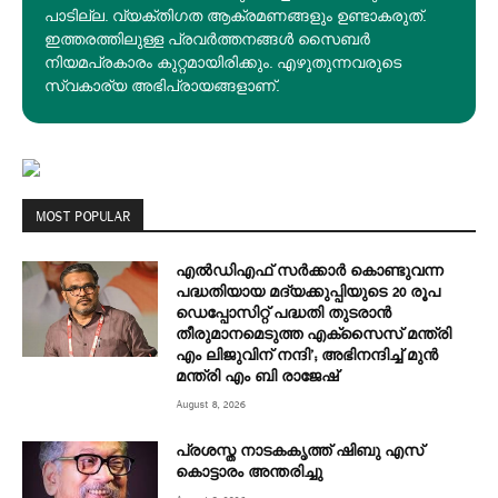
പാടില്ല. വ്യക്തിഗത ആക്രമണങ്ങളും ഉണ്ടാകരുത്.
ഇത്തരത്തിലുള്ള പ്രവർത്തനങ്ങൾ സൈബർ
നിയമപ്രകാരം കുറ്റമായിരിക്കും. എഴുതുന്നവരുടെ
സ്വകാര്യ അഭിപ്രായങ്ങളാണ്.
MOST POPULAR
എല്‍ഡിഎഫ് സര്‍ക്കാര്‍ കൊണ്ടുവന്ന
പദ്ധതിയായ മദ്യക്കുപ്പിയുടെ 20 രൂപ
ഡെപ്പോസിറ്റ് പദ്ധതി തുടരാൻ
തീരുമാനമെടുത്ത എക്‌സൈസ് മന്ത്രി
എം ലിജുവിന് നന്ദി’; അഭിനന്ദിച്ച് മുൻ
മന്ത്രി എം ബി രാജേഷ്
August 8, 2026
പ്രശസ്ത നാടകകൃത്ത് ഷിബു എസ്
കൊട്ടാരം അന്തരിച്ചു