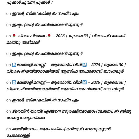
പൂക്കൾ ചുവന്ന പൂക്കൾ..’
ഇവൾ, സീത (കവിത) ✍ സഹീറ എം
on
ഇഷ്ടം. (കഥ) ✍ ചന്ദ്രശേഖരൻ മുണ്ടൂർ
on
ചിന്താ പ്രഭാതം
– 2026 | ജൂലൈ 30 | വ്യാഴം ✍
ബേബി
on
മാത്യു അടിമാലി
ഇഷ്ടം. (കഥ) ✍ ചന്ദ്രശേഖരൻ മുണ്ടൂർ
on
മലയാളി മനസ്സ് — ആരോഗ്യ വീഥി
– 2026 | ജൂലൈ 30 |
on
വ്യാഴം ✍
തയ്യാറാക്കിയത്: ആസിഫ അഫ്രോസ്, ബാംഗ്ലൂർ
മലയാളി മനസ്സ് — ആരോഗ്യ വീഥി
– 2026 | ജൂലൈ 30 |
on
വ്യാഴം ✍
തയ്യാറാക്കിയത്: ആസിഫ അഫ്രോസ്, ബാംഗ്ലൂർ
ഇവൾ, സീത (കവിത) ✍ സഹീറ എം
on
ട്രെയിൻ യാത്ര എങ്ങനെ സുരക്ഷിതമാക്കാം (ലേഖനം) ✍ ബിന്ദു
on
വേണു ചോറ്റാനിക്കര
അതിജീവനം – ആപേക്ഷികം (കവിത) ✍ വേണുക്കുട്ടൻ
on
ചേരാവെള്ളി