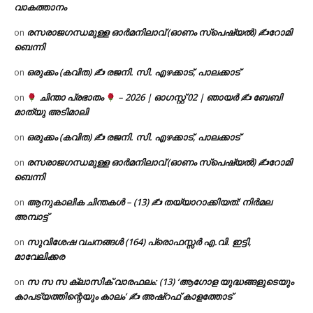
വാകത്താനം
രസരാജഗന്ധമുള്ള ഓർമനിലാവ് (ഓണം സ്‌പെഷ്യൽ) ✍റോമി
on
ബെന്നി
ഒരുക്കം (കവിത) ✍ രജനി. സി. എഴക്കാട്, പാലക്കാട്
on
ചിന്താ പ്രഭാതം
– 2026 | ഓഗസ്റ്റ് 02 | ഞായർ ✍
ബേബി
on
മാത്യു അടിമാലി
ഒരുക്കം (കവിത) ✍ രജനി. സി. എഴക്കാട്, പാലക്കാട്
on
രസരാജഗന്ധമുള്ള ഓർമനിലാവ് (ഓണം സ്‌പെഷ്യൽ) ✍റോമി
on
ബെന്നി
ആനുകാലിക ചിന്തകൾ – (13) ✍ തയ്യാറാക്കിയത്: നിർമല
on
അമ്പാട്ട്
സുവിശേഷ വചനങ്ങൾ (164) പ്രൊഫസ്സർ എ.വി. ഇട്ടി,
on
മാവേലിക്കര
സ സ സ ക്ലാസിക് വാരഫലം: (13) ‘ആഗോള യുദ്ധങ്ങളുടെയും
on
കാപട്യത്തിന്റെയും കാലം’ ✍ അഷ്റഫ് കാളത്തോട്