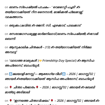
ഓണം സ്പെഷ്യൽ പാചകം – ‘ വെറൈറ്റി പച്ചടി’ ✍
on
തയ്യാറാക്കിയത്: റീന നൈനാൻ, മാജിക്കൽ ഫ്ലേവേഴ്സ്,
വാകത്താനം
ഒരുക്കം (കവിത) ✍ രജനി. സി. എഴക്കാട്, പാലക്കാട്
on
രസരാജഗന്ധമുള്ള ഓർമനിലാവ് (ഓണം സ്‌പെഷ്യൽ) ✍റോമി
on
ബെന്നി
ആനുകാലിക ചിന്തകൾ – (13) ✍ തയ്യാറാക്കിയത്: നിർമല
on
അമ്പാട്ട്
‘വാടാത്ത വേരുകൾ’ (
Friendship Day Special) ✍ ആസിഫ
on
അഫ്രോസ്, ബാംഗ്ലൂർ.
മലയാളി മനസ്സ് — ആരോഗ്യ വീഥി
– 2026 | ഓഗസ്റ്റ് 02 |
on
ഞായർ ✍
തയ്യാറാക്കിയത്: ആസിഫ അഫ്രോസ്, ബാംഗ്ലൂർ
ചിന്താ പ്രഭാതം
– 2026 | ഓഗസ്റ്റ് 02 | ഞായർ ✍
ബേബി
on
മാത്യു അടിമാലി
“ഇന്നത്തെ ചിന്താവിഷയം”
– 2026 | ഓഗസ്റ്റ് 02 | ഞായർ ✍
on