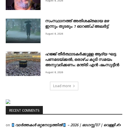
August 8, 2026
സംസ്ഥാനത്ത് അതിശക്തമായ മഴ
ഇന്നും തുടരും: 7 ഓറഞ്ച് അലർട്ട്
August 8, 2026
ഹജ്ജ് തീർത്ഥാടകർക്കുള്ള ആദ്യ ഘട്ട
പണമടയ്ക്കൽ; ഒരാഴ്ച കൂടി സമയം
അനുവദിക്കണം: മന്ത്രി എൻ ഷംസുദ്ദീൻ
August 8, 2026
Load more
RECENT COMMENTS
വാർത്തകൾ ഒറ്റനോട്ടത്തിൽ
– 2026 | ഓഗസ്റ്റ് 07 | വെള്ളി ✍
on