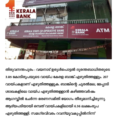
തിരുവനന്തപുരം : വയനാട്‌ ഉരുൾപൊട്ടൽ ദുരന്തബാധിതരുടെ
3.85 കോടിരൂപയുടെ വായ്പ കേരള ബാങ്ക്‌ എഴുതിത്തള്ളും. 207
വായ്പകളാണ്‌ എഴുതിത്തള്ളുക. ബാങ്കിന്റെ ചൂരൽമല, മേപ്പാടി
ശാഖകളിലെ വായ്പ എഴുതിത്തള്ളാൻ കഴിഞ്ഞവർഷം
ആഗസ്തിൽ ചേർന്ന ഭരണസമിതി യോഗം തീരുമാനിച്ചിരുന്നു.
ആദ്യപടിയായി ഒമ്പത്‌ വായ്പകളിലായി 6.36 ലക്ഷംരൂപ
എഴുതിത്തള്ളി. സമഗ്രവിവരം റവന്യൂവകുപ്പിൽനിന്ന്‌