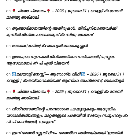
ചിന്താ പ്രഭാതം
– 2026 | ജൂലൈ 31 | വെള്ളി ✍
ബേബി
on
മാത്യു അടിമാലി
ആത്മാഭിമാനത്തിന്റെ അതിരുകൾ.. തിരിച്ചറിയാത്തവർക്ക്
on
മുന്നിൽ ജീവിതം പാഴാക്കരുത് ✍️ സിജു ജേക്കബ്
മാലാഖ (കവിത) ✍ രാഹുൽ രാധാകൃഷ്ണൻ
on
ഉമ്മയുടെ നുണകൾ ജീവിതത്തിലെ സത്യങ്ങൾ (പുസ്തക
on
ആസ്വാദനം) ✍ പി എൻ വിജയൻ
മലയാളി മനസ്സ് — ആരോഗ്യ വീഥി
– 2026 | ജൂലൈ 31 |
on
വെള്ളി | ✍
തയ്യാറാക്കിയത്: ആസിഫ അഫ്രോസ്, ബാംഗ്ലൂർ
ചിന്താ പ്രഭാതം
– 2026 | ജൂലൈ 31 | വെള്ളി ✍
ബേബി
on
മാത്യു അടിമാലി
വിശ്വാസത്തിന്റെ പരമ്പരാഗത ചട്ടക്കൂടുകളും ആധുനിക
on
യാഥാർത്ഥ്യങ്ങളും: മാറ്റങ്ങളുടെ പാതയിൽ സഭയും സമൂഹവും ✍
പി പി ചെറിയാൻ, ഡാളസ്
ഇന്ന് ഭരതൻ സ്മൃതി ദിനം. ഭരതൻ്റെ ഓർമ്മയ്ക്കായി ‘ഇത്തിരി
on