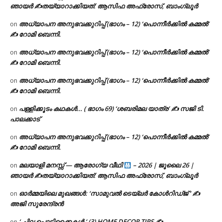
ഞായർ ✍
തയ്യാറാക്കിയത്: ആസിഫ അഫ്രോസ്, ബാംഗ്ലൂർ
അധ്യാപന അനുഭവക്കുറിപ്പ് (ഭാഗം – 12) ‘പൊന്നീർക്കിൽ കമ്മൽ’
on
✍ റോമി ബെന്നി.
അധ്യാപന അനുഭവക്കുറിപ്പ് (ഭാഗം – 12) ‘പൊന്നീർക്കിൽ കമ്മൽ’
on
✍ റോമി ബെന്നി.
അധ്യാപന അനുഭവക്കുറിപ്പ് (ഭാഗം – 12) ‘പൊന്നീർക്കിൽ കമ്മൽ’
on
✍ റോമി ബെന്നി.
പള്ളിക്കൂടം കഥകൾ… ( ഭാഗം 69) ‘ശബരിമല യാത്ര’ ✍ സജി ടി.
on
പാലക്കാട്
അധ്യാപന അനുഭവക്കുറിപ്പ് (ഭാഗം – 12) ‘പൊന്നീർക്കിൽ കമ്മൽ’
on
✍ റോമി ബെന്നി.
മലയാളി മനസ്സ് — ആരോഗ്യ വീഥി
– 2026 | ജൂലൈ 26 |
on
ഞായർ ✍
തയ്യാറാക്കിയത്: ആസിഫ അഫ്രോസ്, ബാംഗ്ലൂർ
ഓർമ്മയിലെ മുഖങ്ങൾ: ‘സാമുവൽ ടെയ്ലർ കോൾറിഡ്ജ് ‘ ✍
on
അജി സുരേന്ദ്രൻ
‘ ചില പൊടിക്കൈകൾ ‘ (3) HOME DECOR TIPS ✍
on