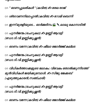
” ഓണപ്പുലരികൾ ” (കവിത) ✍ രേഖ രാജ്
on
ശ്രാവണനിലാപ്പാൽ (കവിത) ✍ റോമി ബെന്നി
on
ഇന്ന് മുരളിയുടെ… ഓർമ്മദിനം
ലാലു കോനാടിൽ
on
പുനർജന്മം (ചെറുകഥ) ✍ ഉണ്ണി ആവട്ടി
on
(ഡോ.ടി.വി.ഉണ്ണിക്കൃഷ്ണൻ)
ഓണം വന്നേ (കവിത) ✍ ഷീലാ ജോർജ്ജ് കല്ലട
on
പുനർജന്മം (ചെറുകഥ) ✍ ഉണ്ണി ആവട്ടി
on
(ഡോ.ടി.വി.ഉണ്ണിക്കൃഷ്ണൻ)
വിധികർത്താക്കളുടെ ലോകം: വിവേകം തോൽക്കുന്നിടത്ത്
on
മുൻവിധികൾ ജയിക്കുമ്പോൾ. ✍️ സിജു ജേക്കബ്
(എഴുത്തുകാരൻ,സഞ്ചാരി)
പുനർജന്മം (ചെറുകഥ) ✍ ഉണ്ണി ആവട്ടി
on
(ഡോ.ടി.വി.ഉണ്ണിക്കൃഷ്ണൻ)
ഓണം വന്നേ (കവിത) ✍ ഷീലാ ജോർജ്ജ് കല്ലട
on