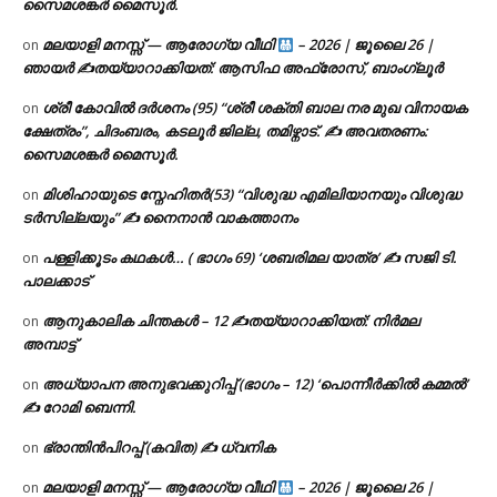
സൈമശങ്കർ മൈസൂർ.
മലയാളി മനസ്സ് — ആരോഗ്യ വീഥി
– 2026 | ജൂലൈ 26 |
on
ഞായർ ✍
തയ്യാറാക്കിയത്: ആസിഫ അഫ്രോസ്, ബാംഗ്ലൂർ
ശ്രീ കോവിൽ ദർശനം (95) “ശ്രീ ശക്തി ബാല നര മുഖ വിനായക
on
ക്ഷേത്രം”, ചിദംബരം, കടലൂർ ജില്ല, തമിഴ്നാട്. ✍ അവതരണം:
സൈമശങ്കർ മൈസൂർ.
മിശിഹായുടെ സ്നേഹിതർ(53) “വിശുദ്ധ എമിലിയാനയും വിശുദ്ധ
on
ടര്‍സില്ലയും” ✍ നൈനാൻ വാകത്താനം
പള്ളിക്കൂടം കഥകൾ… ( ഭാഗം 69) ‘ശബരിമല യാത്ര’ ✍ സജി ടി.
on
പാലക്കാട്
ആനുകാലിക ചിന്തകൾ – 12 ✍തയ്യാറാക്കിയത്: നിർമല
on
അമ്പാട്ട്
അധ്യാപന അനുഭവക്കുറിപ്പ് (ഭാഗം – 12) ‘പൊന്നീർക്കിൽ കമ്മൽ’
on
✍ റോമി ബെന്നി.
ഭ്രാന്തിൻപിറപ്പ് (കവിത) ✍ ധ്വനിക
on
മലയാളി മനസ്സ് — ആരോഗ്യ വീഥി
– 2026 | ജൂലൈ 26 |
on