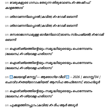
വേരുകളുടെ ഗന്ധം തേടുന്ന തിരുവോണം ✍ അഷ്റഫ്
on
കാളത്തോട്
ശ്രാവണനിലാപ്പാൽ (കവിത) ✍ റോമി ബെന്നി
on
ശ്രാവണനിലാപ്പാൽ (കവിത) ✍ റോമി ബെന്നി
on
രസരാജഗന്ധമുള്ള ഓർമനിലാവ് (ഓണം സ്‌പെഷ്യൽ) ✍റോമി
on
ബെന്നി
ഐശ്വര്യത്തിന്റെയും സമൃദ്ധിയുടെയും പൊന്നോണം
on
(ലേഖനം) ✍ ശ്യാമള ഹരിദാസ്
ഐശ്വര്യത്തിന്റെയും സമൃദ്ധിയുടെയും പൊന്നോണം
on
(ലേഖനം) ✍ ശ്യാമള ഹരിദാസ്
മലയാളി മനസ്സ് — ആരോഗ്യ വീഥി
– 2026 | ഓഗസ്റ്റ് 04 |
on
ചൊവ്വ ✍
തയ്യാറാക്കിയത്: ആസിഫ അഫ്രോസ്, ബാംഗ്ലൂർ
ഐശ്വര്യത്തിന്റെയും സമൃദ്ധിയുടെയും പൊന്നോണം
on
(ലേഖനം) ✍ ശ്യാമള ഹരിദാസ്
പൂക്കളത്തിനപ്പുറം (കവിത) ✍ ദീപ ആർ അടൂർ
on