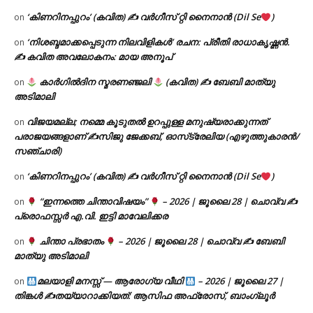
‘കിണറിനപ്പുറം’ (കവിത) ✍ വർഗീസ് റ്റി നൈനാൻ (Dil Se
)
on
‘നിശബ്ദമാക്കപ്പെടുന്ന നിലവിളികൾ’ രചന: പ്രീതി രാധാകൃഷ്ണൻ.
on
✍ കവിത അവലോകനം: മായ അനൂപ്
കാർഗിൽദിന സ്മരണഞ്ജലി
(കവിത) ✍ ബേബി മാത്യു
on
അടിമാലി
വിജയമല്ല; നമ്മെ കൂടുതൽ ഉറപ്പുള്ള മനുഷ്യരാക്കുന്നത്
on
പരാജയങ്ങളാണ് ✍️സിജു ജേക്കബ്, ഓസ്‌ട്രേലിയ (എഴുത്തുകാരൻ/
സഞ്ചാരി)
‘കിണറിനപ്പുറം’ (കവിത) ✍ വർഗീസ് റ്റി നൈനാൻ (Dil Se
)
on
“ഇന്നത്തെ ചിന്താവിഷയം”
– 2026 | ജൂലൈ 28 | ചൊവ്വ ✍
on
പ്രൊഫസ്സർ എ.വി. ഇട്ടി മാവേലിക്കര
ചിന്താ പ്രഭാതം
– 2026 | ജൂലൈ 28 | ചൊവ്വ ✍
ബേബി
on
മാത്യു അടിമാലി
മലയാളി മനസ്സ് — ആരോഗ്യ വീഥി
– 2026 | ജൂലൈ 27 |
on
തിങ്കൾ ✍
തയ്യാറാക്കിയത്: ആസിഫ അഫ്രോസ്, ബാംഗ്ലൂർ