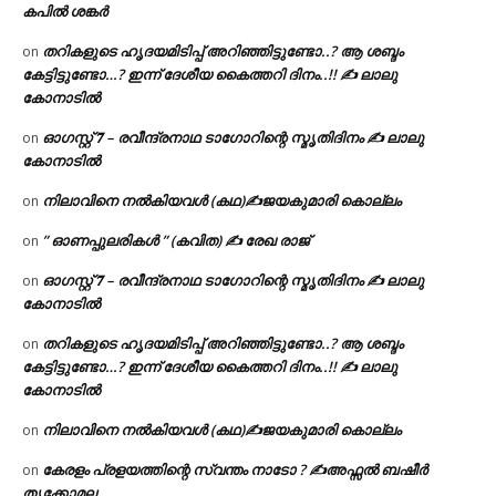
കപിൽ ശങ്കർ
തറികളുടെ ഹൃദയമിടിപ്പ് അറിഞ്ഞിട്ടുണ്ടോ..? ആ ശബ്ദം
on
കേട്ടിട്ടുണ്ടോ…? ഇന്ന് ദേശീയ കൈത്തറി ദിനം..!! ✍ ലാലു
കോനാടിൽ
ഓഗസ്റ്റ് 𝟕 – രവീന്ദ്രനാഥ ടാഗോറിന്റെ സ്മൃതിദിനം ✍ ലാലു
on
കോനാടിൽ
നിലാവിനെ നൽകിയവൾ (കഥ)✍ജയകുമാരി കൊല്ലം
on
” ഓണപ്പുലരികൾ ” (കവിത) ✍ രേഖ രാജ്
on
ഓഗസ്റ്റ് 𝟕 – രവീന്ദ്രനാഥ ടാഗോറിന്റെ സ്മൃതിദിനം ✍ ലാലു
on
കോനാടിൽ
തറികളുടെ ഹൃദയമിടിപ്പ് അറിഞ്ഞിട്ടുണ്ടോ..? ആ ശബ്ദം
on
കേട്ടിട്ടുണ്ടോ…? ഇന്ന് ദേശീയ കൈത്തറി ദിനം..!! ✍ ലാലു
കോനാടിൽ
നിലാവിനെ നൽകിയവൾ (കഥ)✍ജയകുമാരി കൊല്ലം
on
കേരളം പ്രളയത്തിന്റെ സ്വന്തം നാടോ ? ✍️അഫ്സൽ ബഷീർ
on
തൃക്കോമല