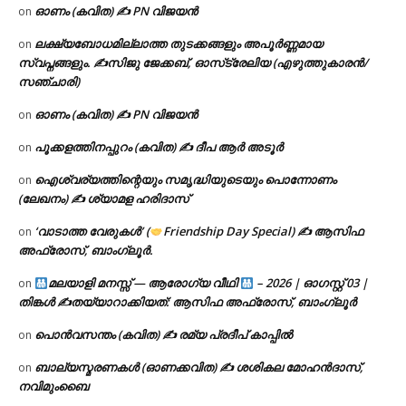
ഓണം (കവിത) ✍ PN വിജയൻ
on
ലക്ഷ്യബോധമില്ലാത്ത തുടക്കങ്ങളും അപൂർണ്ണമായ
on
സ്വപ്നങ്ങളും. ✍️സിജു ജേക്കബ്, ഓസ്‌ട്രേലിയ (എഴുത്തുകാരൻ/
സഞ്ചാരി)
ഓണം (കവിത) ✍ PN വിജയൻ
on
പൂക്കളത്തിനപ്പുറം (കവിത) ✍ ദീപ ആർ അടൂർ
on
ഐശ്വര്യത്തിന്റെയും സമൃദ്ധിയുടെയും പൊന്നോണം
on
(ലേഖനം) ✍ ശ്യാമള ഹരിദാസ്
‘വാടാത്ത വേരുകൾ’ (
Friendship Day Special) ✍ ആസിഫ
on
അഫ്രോസ്, ബാംഗ്ലൂർ.
മലയാളി മനസ്സ് — ആരോഗ്യ വീഥി
– 2026 | ഓഗസ്റ്റ് 03 |
on
തിങ്കൾ ✍
തയ്യാറാക്കിയത്: ആസിഫ അഫ്രോസ്, ബാംഗ്ലൂർ
പൊൻവസന്തം (കവിത) ✍ രമ്യ പ്രദീപ് കാപ്പിൽ
on
ബാല്യസ്മരണകൾ (ഓണക്കവിത) ✍ ശശികല മോഹൻദാസ്,
on
നവിമുംബൈ