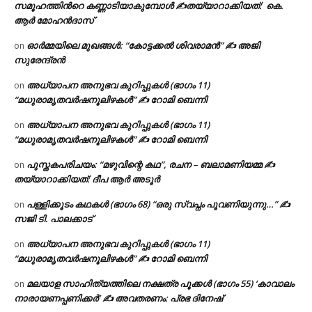
സമൂഹത്തിന്‍റെ കണ്ണാടിയാകുമ്പോൾ ✍തയ്യാറാക്കിയത്: കെ.
ആര്‍ മോഹന്‍ദാസ്
ഓർമ്മയിലെ മുഖങ്ങൾ: “കോട്ടക്കൽ ശിവരാമൻ” ✍ അജി
on
സുരേന്ദ്രൻ
അധ്യാപന അനുഭവ കുറിപ്പുകൾ (ഭാഗം 11)
on
“മധുരാമൃതവർഷനൂലിഴകൾ” ✍ റോമി ബെന്നി
അധ്യാപന അനുഭവ കുറിപ്പുകൾ (ഭാഗം 11)
on
“മധുരാമൃതവർഷനൂലിഴകൾ” ✍ റോമി ബെന്നി
പുസ്തകപരിചയം: “മഴുവിന്റെ കഥ”, രചന – ബലാമണിയമ്മ ✍
on
തയ്യാറാക്കിയത്: ദീപ ആർ അടൂർ
പള്ളിക്കൂടം കഥകൾ (ഭാഗം 68) “ഒരു സ്വപ്നം പൂവണിയുന്നു…” ✍
on
സജി ടി. പാലക്കാട്
അധ്യാപന അനുഭവ കുറിപ്പുകൾ (ഭാഗം 11)
on
“മധുരാമൃതവർഷനൂലിഴകൾ” ✍ റോമി ബെന്നി
മലയാള സാഹിത്യത്തിലെ നക്ഷത്ര പൂക്കൾ (ഭാഗം 55) ‘കാവാലം
on
നാരായണപ്പണിക്കർ’ ✍ അവതരണം: പ്രഭ ദിനേഷ്