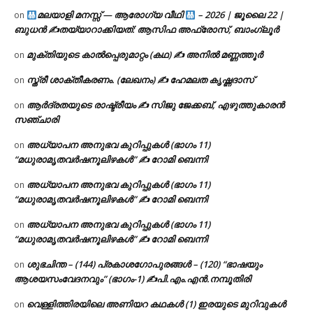
മലയാളി മനസ്സ് — ആരോഗ്യ വീഥി
– 2026 | ജൂലൈ 22 |
on
ബുധൻ ✍
തയ്യാറാക്കിയത്: ആസിഫ അഫ്രോസ്, ബാംഗ്ലൂർ
മുക്തിയുടെ കാൽപ്പെരുമാറ്റം (കഥ) ✍ അനിൽ മണ്ണത്തൂർ
on
സ്ത്രീ ശാക്തീകരണം. (ലേഖനം) ✍ ഹേമലത കൃഷ്ണദാസ്
on
ആർദ്രതയുടെ രാഷ്ട്രീയം ✍️ സിജു ജേക്കബ്, എഴുത്തുകാരൻ
on
സഞ്ചാരി
അധ്യാപന അനുഭവ കുറിപ്പുകൾ (ഭാഗം 11)
on
“മധുരാമൃതവർഷനൂലിഴകൾ” ✍ റോമി ബെന്നി
അധ്യാപന അനുഭവ കുറിപ്പുകൾ (ഭാഗം 11)
on
“മധുരാമൃതവർഷനൂലിഴകൾ” ✍ റോമി ബെന്നി
അധ്യാപന അനുഭവ കുറിപ്പുകൾ (ഭാഗം 11)
on
“മധുരാമൃതവർഷനൂലിഴകൾ” ✍ റോമി ബെന്നി
ശുഭചിന്ത – (144) പ്രകാശഗോപുരങ്ങൾ – (120) “ഭാഷയും
on
ആശയസംവേദനവും” (ഭാഗം-1) ✍പി.എം.എൻ.നമ്പൂതിരി
വെള്ളിത്തിരയിലെ അണിയറ കഥകൾ (1) ഇരയുടെ മുറിവുകൾ
on