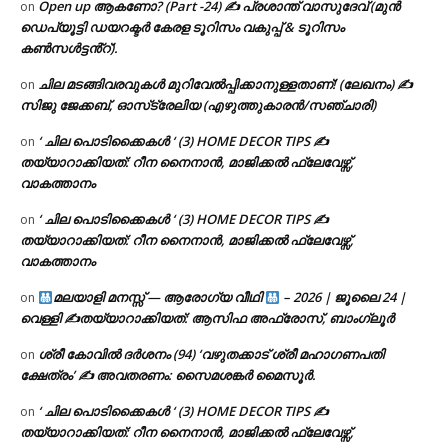
Open up ആകണോ? (Part -24) ✍ പ്രശാന്ത് വാസുദേവ് (മുൻ
on
ഡെപ്യൂട്ടി ഡയറക്ടർ കേരള ടൂറിസം വകുപ്പ് & ടൂറിസം
കൺസൾട്ടൻ്റ്).
ചില മടങ്ങിവരവുകൾ മുറിവേൽപ്പിക്കാനുള്ളതാണ്! (ലേഖനം) ✍️
on
സിജു ജേക്കബ്, ഓസ്‌ട്രേലിയ (എഴുത്തുകാരൻ/സഞ്ചാരി)
‘ ചില പൊടിക്കൈകൾ ‘ (3) HOME DECOR TIPS ✍
on
തയ്യാറാക്കിയത്: റീന നൈനാൻ, മാജിക്കൽ ഫ്ലേവേഴ്സ്,
വാകത്താനം
‘ ചില പൊടിക്കൈകൾ ‘ (3) HOME DECOR TIPS ✍
on
തയ്യാറാക്കിയത്: റീന നൈനാൻ, മാജിക്കൽ ഫ്ലേവേഴ്സ്,
വാകത്താനം
മലയാളി മനസ്സ് — ആരോഗ്യ വീഥി
– 2026 | ജൂലൈ 24 |
on
വെള്ളി ✍
തയ്യാറാക്കിയത്: ആസിഫ അഫ്രോസ്, ബാംഗ്ലൂർ
ശ്രീ കോവിൽ ദർശനം (94) ‘വഴുതക്കാട് ശ്രീ മഹാഗണപതി
on
ക്ഷേത്രം’ ✍ അവതരണം: സൈമശങ്കർ മൈസൂർ.
‘ ചില പൊടിക്കൈകൾ ‘ (3) HOME DECOR TIPS ✍
on
തയ്യാറാക്കിയത്: റീന നൈനാൻ, മാജിക്കൽ ഫ്ലേവേഴ്സ്,