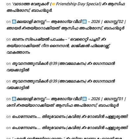
‘വാടാത്ത വേരുകൾ’ (
Friendship Day Special) ✍ ആസിഫ
on
അഫ്രോസ്, ബാംഗ്ലൂർ.
മലയാളി മനസ്സ് — ആരോഗ്യ വീഥി
– 2026 | ഓഗസ്റ്റ് 02 |
on
ഞായർ ✍
തയ്യാറാക്കിയത്: ആസിഫ അഫ്രോസ്, ബാംഗ്ലൂർ
ഓണം സ്പെഷ്യൽ പാചകം – ‘ വെറൈറ്റി പച്ചടി’ ✍
on
തയ്യാറാക്കിയത്: റീന നൈനാൻ, മാജിക്കൽ ഫ്ലേവേഴ്സ്,
വാകത്താനം
തൂവാനത്തുമ്പികൾ @39 (അവലോകനം) ✍ രാഗനാഥൻ
on
വയക്കാട്ടിൽ
തൂവാനത്തുമ്പികൾ @39 (അവലോകനം) ✍ രാഗനാഥൻ
on
വയക്കാട്ടിൽ
മലയാളി മനസ്സ് — ആരോഗ്യ വീഥി
– 2026 | ഓഗസ്റ്റ് 01 |
on
ശനി ✍
തയ്യാറാക്കിയത്: ആസിഫ അഫ്രോസ്, ബാംഗ്ലൂർ
പൊന്നോണം … തിരുവോണം (കവിത) ✍ റോബിൻ പള്ളുരുത്തി
on
പൊന്നോണം … തിരുവോണം (കവിത) ✍ റോബിൻ പള്ളുരുത്തി
on
‘ എന്റെ ഓർമ്മയിലെ ഓണം ‘ ✍ ബിന്ദു വേണു ചോറ്റാനിക്കര
on