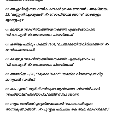
അപ്പുവിന്റെ സാഹസിക കഥകൾ (ബാല നോവൽ – അദ്ധ്യായം
on
23) ‘കണ്ണുനീർച്ചാലുകൾ ‘ ✍ സോഫിയാമ്മ ജോസ്, വാഴക്കുളം,
മുവാറ്റുപുഴ
മലയാള സാഹിത്യത്തിലെ നക്ഷത്ര പൂക്കൾ (ഭാഗം 56)
on
“വി.കെ.എൻ” ✍ അവതരണം: പ്രഭ ദിനേഷ്
കതിരും പതിരും പംക്തി: (104) ‘ചെന്താമരയിൽ വിരിയാത്തത് ‘ ✍
on
ജസിയഷാജഹാൻ.
മലയാള സാഹിത്യത്തിലെ നക്ഷത്ര പൂക്കൾ (ഭാഗം 56)
on
“വി.കെ.എൻ” ✍ അവതരണം: പ്രഭ ദിനേഷ്
അമേരിക്ക – (26) “Taybee island” (യാത്രാ വിവരണം) ✍ റിറ്റ
on
മാനുവൽ, ഡൽഹി
കെ .എസ് . ആർ.ടി.സിയുടെ ആദ്യത്തെ ഫ്രണ്ട്ലി പദവി
on
സപര്യയ്ക്ക് പ്രഖ്യാപിച്ച് മന്ത്രി സിപി ജോൺ
സുധ അജിത്ത് എഴുതിയ നോവൽ “കോലധാരിയുടെ
on
അഗ്നികുണ്ഡങ്ങള്‍” , ✍ പുസ്തക പരിചയം: കെ ആർ. മോഹൻദാസ്