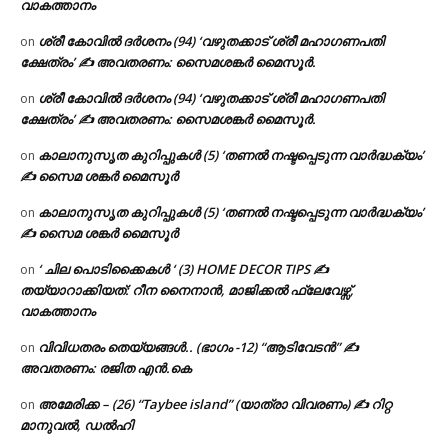
വാകത്താനം
ശ്രീ കോവിൽ ദർശനം (94) ‘വഴുതക്കാട് ശ്രീ മഹാഗണപതി
on
ക്ഷേത്രം’ ✍ അവതരണം: സൈമശങ്കർ മൈസൂർ.
ശ്രീ കോവിൽ ദർശനം (94) ‘വഴുതക്കാട് ശ്രീ മഹാഗണപതി
on
ക്ഷേത്രം’ ✍ അവതരണം: സൈമശങ്കർ മൈസൂർ.
കാലാനുസൃത കുറിപ്പുകൾ (5) ‘തണൽ നഷ്ടപ്പെടുന്ന വാർദ്ധക്യം’
on
✍ സൈമ ശങ്കർ മൈസൂർ
കാലാനുസൃത കുറിപ്പുകൾ (5) ‘തണൽ നഷ്ടപ്പെടുന്ന വാർദ്ധക്യം’
on
✍ സൈമ ശങ്കർ മൈസൂർ
‘ ചില പൊടിക്കൈകൾ ‘ (3) HOME DECOR TIPS ✍
on
തയ്യാറാക്കിയത്: റീന നൈനാൻ, മാജിക്കൽ ഫ്ലേവേഴ്സ്,
വാകത്താനം
വിവിധതരം തെയ്യങ്ങൾ.. (ഭാഗം -12) “ആടിവേടൻ” ✍
on
അവതരണം: രജിത എൻ.കെ
അമേരിക്ക – (26) “Taybee island” (യാത്രാ വിവരണം) ✍ റിറ്റ
on
മാനുവൽ, ഡൽഹി