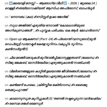
മലയാളി മനസ്സ് — ആരോഗ്യ വീഥി
– 2026 | ജൂലൈ 24 |
on
വെള്ളി ✍
തയ്യാറാക്കിയത്: ആസിഫ അഫ്രോസ്, ബാംഗ്ലൂർ
‘ നൊമ്പരം’ (കഥ) ✍സിസ്റ്റർ ഉഷാ ജോർജ്
on
സുധ അജിത്ത് എഴുതിയ നോവൽ “കോലധാരിയുടെ
on
അഗ്നികുണ്ഡങ്ങള്‍” , ✍ പുസ്തക പരിചയം: കെ ആർ. മോഹൻദാസ്
Open up ആകണോ? (Part -24) ✍ പ്രശാന്ത് വാസുദേവ് (മുൻ
on
ഡെപ്യൂട്ടി ഡയറക്ടർ കേരള ടൂറിസം വകുപ്പ് & ടൂറിസം
കൺസൾട്ടൻ്റ്).
ചില മടങ്ങിവരവുകൾ മുറിവേൽപ്പിക്കാനുള്ളതാണ്! (ലേഖനം) ✍️
on
സിജു ജേക്കബ്, ഓസ്‌ട്രേലിയ (എഴുത്തുകാരൻ/സഞ്ചാരി)
വിമർശനങ്ങളുടെ കാറ്റിൽ ഉലയാത്ത ജീവിതങ്ങൾ (ലേഖനം) ✍️
on
സിജു ജേക്കബ്, ഓസ്‌ട്രേലിയ (എഴുത്തുകാരൻ/സഞ്ചാരി)
കൺമണി പോലെ.. (ക്രിസ്തീയ ഭക്തിഗാനം) ✍ ബൈജു
on
തെക്കുംപുറത്ത്
കാലാനുസൃത കുറിപ്പുകൾ (5) ‘തണൽ നഷ്ടപ്പെടുന്ന വാർദ്ധക്യം’
on
✍ സൈമ ശങ്കർ മൈസൂർ