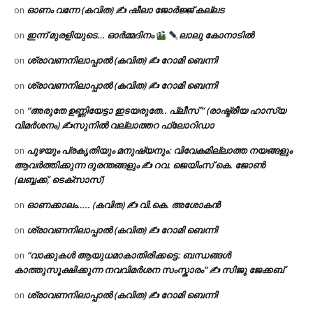
ഓണം വന്നേ (കവിത) ✍ ഷീലാ ജോർജ്ജ് കല്ലട
on
ഇന്ന് മുരളിയുടെ… ഓർമ്മദിനം
ലാലു കോനാടിൽ
on
ശ്രാവണനിലാപ്പാൽ (കവിത) ✍ റോമി ബെന്നി
on
ശ്രാവണനിലാപ്പാൽ (കവിത) ✍ റോമി ബെന്നി
on
“അരുതേ ഉണ്ണിയേട്ടാ ഇടയരുതേ.. പ്ലീസ് ” (രാഷ്ട്രീയ ഹാസ്യ
on
വിമർശനം) ✍സുനിൽ വല്ലാത്തറ ഫ്ലോറിഡാ
പുഴയും പ്രകൃതിയും മനുഷ്യനും: വിവേകമില്ലാത്ത നയങ്ങളും
on
ആവർത്തിക്കുന്ന ദുരന്തങ്ങളും ✍ റവ. ജെയിംസ് കെ. ജോൺ
(ലബ്ബക്ക്, ടെക്സാസ്)
ഓണക്കാലം….. (കവിത) ✍ വി.കെ. അശോകൻ
on
ശ്രാവണനിലാപ്പാൽ (കവിത) ✍ റോമി ബെന്നി
on
“വാക്കുകൾ ആയുധമാകാതിരിക്കട്ടെ: ബന്ധങ്ങൾ
on
കാത്തുസൂക്ഷിക്കുന്ന നവവിമർശന സംസ്കാരം” ✍️ സിജു ജേക്കബ്
ശ്രാവണനിലാപ്പാൽ (കവിത) ✍ റോമി ബെന്നി
on