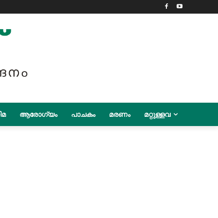
ിമ
ആരോഗ്യം
പാചകം
മരണം
മറ്റുള്ളവ