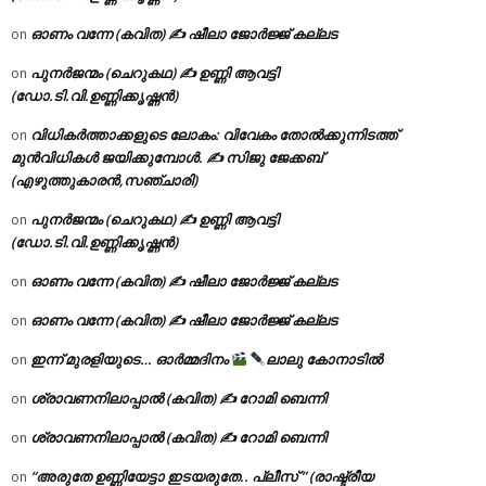
ഓണം വന്നേ (കവിത) ✍ ഷീലാ ജോർജ്ജ് കല്ലട
on
പുനർജന്മം (ചെറുകഥ) ✍ ഉണ്ണി ആവട്ടി
on
(ഡോ.ടി.വി.ഉണ്ണിക്കൃഷ്ണൻ)
വിധികർത്താക്കളുടെ ലോകം: വിവേകം തോൽക്കുന്നിടത്ത്
on
മുൻവിധികൾ ജയിക്കുമ്പോൾ. ✍️ സിജു ജേക്കബ്
(എഴുത്തുകാരൻ,സഞ്ചാരി)
പുനർജന്മം (ചെറുകഥ) ✍ ഉണ്ണി ആവട്ടി
on
(ഡോ.ടി.വി.ഉണ്ണിക്കൃഷ്ണൻ)
ഓണം വന്നേ (കവിത) ✍ ഷീലാ ജോർജ്ജ് കല്ലട
on
ഓണം വന്നേ (കവിത) ✍ ഷീലാ ജോർജ്ജ് കല്ലട
on
ഇന്ന് മുരളിയുടെ… ഓർമ്മദിനം
ലാലു കോനാടിൽ
on
ശ്രാവണനിലാപ്പാൽ (കവിത) ✍ റോമി ബെന്നി
on
ശ്രാവണനിലാപ്പാൽ (കവിത) ✍ റോമി ബെന്നി
on
“അരുതേ ഉണ്ണിയേട്ടാ ഇടയരുതേ.. പ്ലീസ് ” (രാഷ്ട്രീയ
on