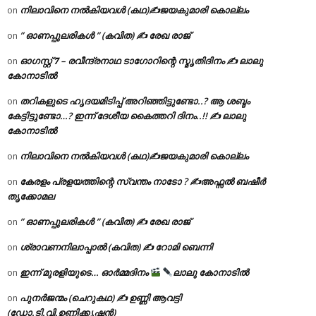
നിലാവിനെ നൽകിയവൾ (കഥ)✍ജയകുമാരി കൊല്ലം
on
” ഓണപ്പുലരികൾ ” (കവിത) ✍ രേഖ രാജ്
on
ഓഗസ്റ്റ് 𝟕 – രവീന്ദ്രനാഥ ടാഗോറിന്റെ സ്മൃതിദിനം ✍ ലാലു
on
കോനാടിൽ
തറികളുടെ ഹൃദയമിടിപ്പ് അറിഞ്ഞിട്ടുണ്ടോ..? ആ ശബ്ദം
on
കേട്ടിട്ടുണ്ടോ…? ഇന്ന് ദേശീയ കൈത്തറി ദിനം..!! ✍ ലാലു
കോനാടിൽ
നിലാവിനെ നൽകിയവൾ (കഥ)✍ജയകുമാരി കൊല്ലം
on
കേരളം പ്രളയത്തിന്റെ സ്വന്തം നാടോ ? ✍️അഫ്സൽ ബഷീർ
on
തൃക്കോമല
” ഓണപ്പുലരികൾ ” (കവിത) ✍ രേഖ രാജ്
on
ശ്രാവണനിലാപ്പാൽ (കവിത) ✍ റോമി ബെന്നി
on
ഇന്ന് മുരളിയുടെ… ഓർമ്മദിനം
ലാലു കോനാടിൽ
on
പുനർജന്മം (ചെറുകഥ) ✍ ഉണ്ണി ആവട്ടി
on
(ഡോ.ടി.വി.ഉണ്ണിക്കൃഷ്ണൻ)