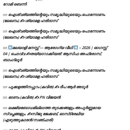
റോമി ബെന്നി
ഐശ്വര്യത്തിന്റെയും സമൃദ്ധിയുടെയും പൊന്നോണം
on
(ലേഖനം) ✍ ശ്യാമള ഹരിദാസ്
ഐശ്വര്യത്തിന്റെയും സമൃദ്ധിയുടെയും പൊന്നോണം
on
(ലേഖനം) ✍ ശ്യാമള ഹരിദാസ്
മലയാളി മനസ്സ് — ആരോഗ്യ വീഥി
– 2026 | ഓഗസ്റ്റ്
on
04 | ചൊവ്വ ✍
തയ്യാറാക്കിയത്: ആസിഫ അഫ്രോസ്,
ബാംഗ്ലൂർ
ഐശ്വര്യത്തിന്റെയും സമൃദ്ധിയുടെയും പൊന്നോണം
on
(ലേഖനം) ✍ ശ്യാമള ഹരിദാസ്
പൂക്കളത്തിനപ്പുറം (കവിത) ✍ ദീപ ആർ അടൂർ
on
ഓണം (കവിത) ✍ PN വിജയൻ
on
ലക്ഷ്യബോധമില്ലാത്ത തുടക്കങ്ങളും അപൂർണ്ണമായ
on
സ്വപ്നങ്ങളും. ✍️സിജു ജേക്കബ്, ഓസ്‌ട്രേലിയ
(എഴുത്തുകാരൻ/സഞ്ചാരി)