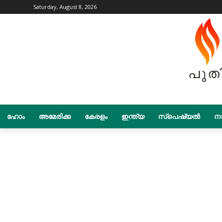
Saturday, August 8, 2026
ഹോം
അമേരിക്ക
കേരളം
ഇന്ത്യ
സ്പെഷ്യൽ
നാ