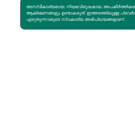
അസ്വീകാര്യമായ, നിയമവിരുദ്ധമായ, അപകീര്‍ത്തിക
ആക്രമണങ്ങളും ഉണ്ടാകരുത്. ഇത്തരത്തിലുള്ള പ്രവർ
എഴുതുന്നവരുടെ സ്വകാര്യ അഭിപ്രായങ്ങളാണ്.