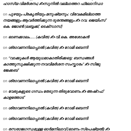
ഹാസ്യ വിമർശനം) ✍സുനിൽ വല്ലാത്തറ ഫ്ലോറിഡാ
പുഴയും പ്രകൃതിയും മനുഷ്യനും: വിവേകമില്ലാത്ത
on
നയങ്ങളും ആവർത്തിക്കുന്ന ദുരന്തങ്ങളും ✍ റവ. ജെയിംസ്
കെ. ജോൺ (ലബ്ബക്ക്, ടെക്സാസ്)
ഓണക്കാലം….. (കവിത) ✍ വി.കെ. അശോകൻ
on
ശ്രാവണനിലാപ്പാൽ (കവിത) ✍ റോമി ബെന്നി
on
“വാക്കുകൾ ആയുധമാകാതിരിക്കട്ടെ: ബന്ധങ്ങൾ
on
കാത്തുസൂക്ഷിക്കുന്ന നവവിമർശന സംസ്കാരം” ✍️ സിജു
ജേക്കബ്
ശ്രാവണനിലാപ്പാൽ (കവിത) ✍ റോമി ബെന്നി
on
വേരുകളുടെ ഗന്ധം തേടുന്ന തിരുവോണം ✍ അഷ്റഫ്
on
കാളത്തോട്
ശ്രാവണനിലാപ്പാൽ (കവിത) ✍ റോമി ബെന്നി
on
ശ്രാവണനിലാപ്പാൽ (കവിത) ✍ റോമി ബെന്നി
on
രസരാജഗന്ധമുള്ള ഓർമനിലാവ് (ഓണം സ്‌പെഷ്യൽ) ✍
on