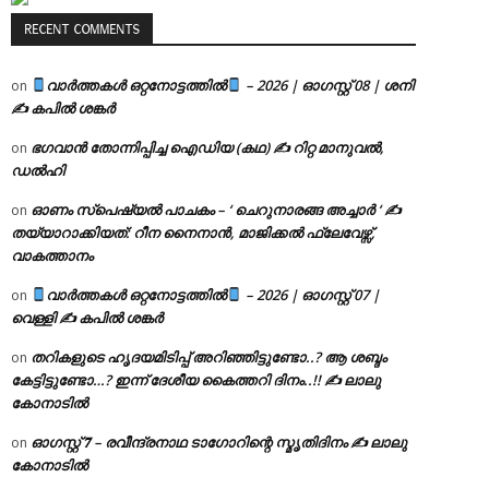
RECENT COMMENTS
വാർത്തകൾ ഒറ്റനോട്ടത്തിൽ
– 2026 | ഓഗസ്റ്റ് 08 | ശനി
on
✍
കപിൽ ശങ്കർ
ഭഗവാൻ തോന്നിപ്പിച്ച ഐഡിയ (കഥ) ✍ റിറ്റ മാനുവൽ,
on
ഡൽഹി
ഓണം സ്പെഷ്യൽ പാചകം – ‘ ചെറുനാരങ്ങ അച്ചാർ ‘ ✍
on
തയ്യാറാക്കിയത്: റീന നൈനാൻ, മാജിക്കൽ ഫ്ലേവേഴ്സ്,
വാകത്താനം
വാർത്തകൾ ഒറ്റനോട്ടത്തിൽ
– 2026 | ഓഗസ്റ്റ് 07 |
on
വെള്ളി ✍
കപിൽ ശങ്കർ
തറികളുടെ ഹൃദയമിടിപ്പ് അറിഞ്ഞിട്ടുണ്ടോ..? ആ ശബ്ദം
on
കേട്ടിട്ടുണ്ടോ…? ഇന്ന് ദേശീയ കൈത്തറി ദിനം..!! ✍ ലാലു
കോനാടിൽ
ഓഗസ്റ്റ് 𝟕 – രവീന്ദ്രനാഥ ടാഗോറിന്റെ സ്മൃതിദിനം ✍ ലാലു
on
കോനാടിൽ