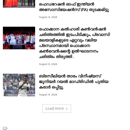
ഫെഡറേഷൻ ഓഫ് ഇന്ത്യൻ
അസോസിയേഷൻസ് (FIA) തുടക്കമിട്ടു
August 8, 2026
ഫൊക്കാന കൽഹാരി കൺവൻഷൻ
ചരിത്രത്തിൽ ഇടംപിടിക്കും; പ്രവാസി
മലയാളികളുടെ ഏറ്റവും വലിയ
പ്രസ്ഥാനമായി ഫൊക്കാന
കൺവെൻഷന്റെ ഉൽഘാടനനം
ചരിത്രം തിരുത്തി .
August 8, 2026
ബ്രസീലിയൻ താരം വിനീഷ്യസ്
ജൂനിയർ റയല്‍ മാഡ്രിഡില്‍ പുതിയ
കരാർ ഒപ്പിട്ടു.
August 8, 2026
Load more