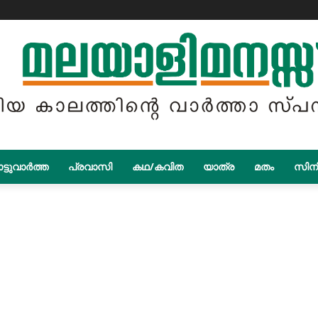
ട്ടുവാർത്ത
പ്രവാസി
കഥ/കവിത
യാത്ര
മതം
സിന