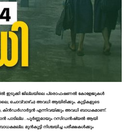
ത്തിൽ ഇടുക്കി ജില്ലയിലെ പ്രൊഫഷണൽ കോളേജുകൾ
ൂലൈ, ചൊവ്വാഴ്ച) അവധി ആയിരിക്കും. കുട്ടികളുടെ
, കിൻഡർഗാർട്ടൻ എന്നിവയ്ക്കും അവധി ബാധകമാണ്.
ാൻ പാടില്ല . പൂർണ്ണമായും റസിഡൻഷ്യൽ ആയി
ാധകമല്ല. മുൻകൂട്ടി നിശ്ചയിച്ച പരീക്ഷകൾക്കും