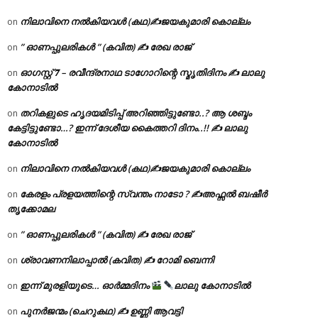
നിലാവിനെ നൽകിയവൾ (കഥ)✍ജയകുമാരി കൊല്ലം
on
” ഓണപ്പുലരികൾ ” (കവിത) ✍ രേഖ രാജ്
on
ഓഗസ്റ്റ് 𝟕 – രവീന്ദ്രനാഥ ടാഗോറിന്റെ സ്മൃതിദിനം ✍ ലാലു
on
കോനാടിൽ
തറികളുടെ ഹൃദയമിടിപ്പ് അറിഞ്ഞിട്ടുണ്ടോ..? ആ ശബ്ദം
on
കേട്ടിട്ടുണ്ടോ…? ഇന്ന് ദേശീയ കൈത്തറി ദിനം..!! ✍ ലാലു
കോനാടിൽ
നിലാവിനെ നൽകിയവൾ (കഥ)✍ജയകുമാരി കൊല്ലം
on
കേരളം പ്രളയത്തിന്റെ സ്വന്തം നാടോ ? ✍️അഫ്സൽ ബഷീർ
on
തൃക്കോമല
” ഓണപ്പുലരികൾ ” (കവിത) ✍ രേഖ രാജ്
on
ശ്രാവണനിലാപ്പാൽ (കവിത) ✍ റോമി ബെന്നി
on
ഇന്ന് മുരളിയുടെ… ഓർമ്മദിനം
ലാലു കോനാടിൽ
on
പുനർജന്മം (ചെറുകഥ) ✍ ഉണ്ണി ആവട്ടി
on