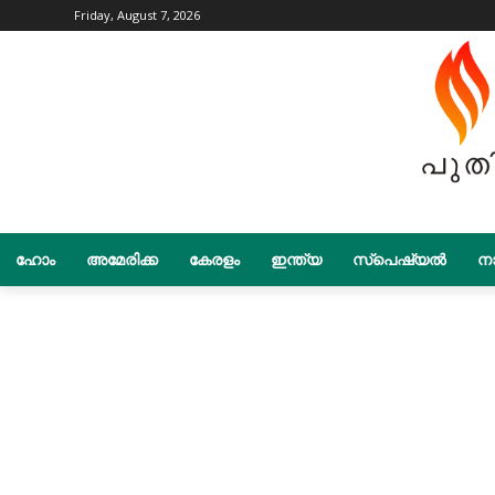
Friday, August 7, 2026
ഹോം
അമേരിക്ക
കേരളം
ഇന്ത്യ
സ്പെഷ്യൽ
നാ