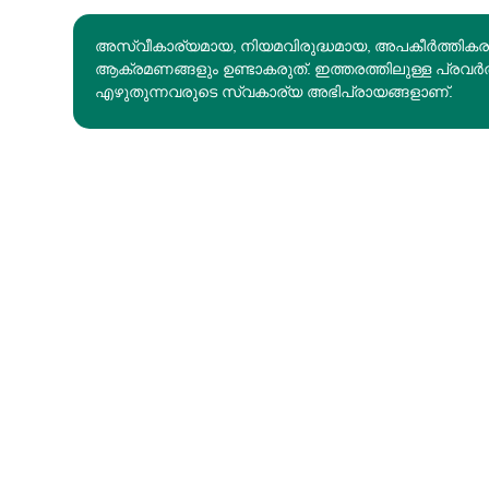
അസ്വീകാര്യമായ, നിയമവിരുദ്ധമായ, അപകീര്‍ത്തിക
ആക്രമണങ്ങളും ഉണ്ടാകരുത്. ഇത്തരത്തിലുള്ള പ്രവർ
എഴുതുന്നവരുടെ സ്വകാര്യ അഭിപ്രായങ്ങളാണ്.