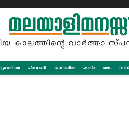
ട്ടുവാർത്ത
പ്രവാസി
കഥ/കവിത
യാത്ര
മതം
സിന