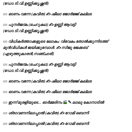
(ഡോ.ടി.വി.ഉണ്ണിക്കൃഷ്ണൻ)
ഓണം വന്നേ (കവിത) ✍ ഷീലാ ജോർജ്ജ് കല്ലട
on
പുനർജന്മം (ചെറുകഥ) ✍ ഉണ്ണി ആവട്ടി
on
(ഡോ.ടി.വി.ഉണ്ണിക്കൃഷ്ണൻ)
വിധികർത്താക്കളുടെ ലോകം: വിവേകം തോൽക്കുന്നിടത്ത്
on
മുൻവിധികൾ ജയിക്കുമ്പോൾ. ✍️ സിജു ജേക്കബ്
(എഴുത്തുകാരൻ,സഞ്ചാരി)
പുനർജന്മം (ചെറുകഥ) ✍ ഉണ്ണി ആവട്ടി
on
(ഡോ.ടി.വി.ഉണ്ണിക്കൃഷ്ണൻ)
ഓണം വന്നേ (കവിത) ✍ ഷീലാ ജോർജ്ജ് കല്ലട
on
ഓണം വന്നേ (കവിത) ✍ ഷീലാ ജോർജ്ജ് കല്ലട
on
ഇന്ന് മുരളിയുടെ… ഓർമ്മദിനം
ലാലു കോനാടിൽ
on
ശ്രാവണനിലാപ്പാൽ (കവിത) ✍ റോമി ബെന്നി
on
ശ്രാവണനിലാപ്പാൽ (കവിത) ✍ റോമി ബെന്നി
on