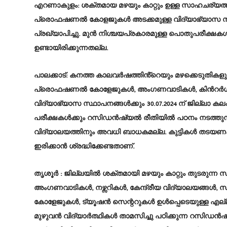
എറണാകുളം: ശക്തമായ മഴയും കാറ്റും ഉള്ള സാഹചര്യ
പ്രൊഫഷണൽ കോളജുകൾ അടക്കമുള്ള വിദ്യാഭ്യാസ സ്ഥാ
പ്രഖ്യാപിച്ചു. മുൻ നിശ്ചയപ്രകാരമുള്ള പൊതുപരീക്ഷകൾ, യൂ
ഉണ്ടായിരിക്കുന്നതല്ല.
പാലക്കാട്: കനത്ത കാലവർഷത്തിൻ്റെയും മഴക്കെടുതികളു
പ്രൊഫഷണൽ കോളേജുകൾ, അംഗണവാടികൾ, കിൻറർഗാർട്ട
വിദ്യാഭ്യാസ സ്ഥാപനങ്ങൾക്കും 30.07.2024 ന് ജില്ലാ കലക
പരീക്ഷകൾക്കും റസിഡൻഷ്യൽ രീതിയിൽ പഠനം നടത്ത
വിദ്യാലയത്തിനും അവധി ബാധകമല്ല. കുട്ടികൾ തടയണകള
ഇരിക്കാൻ ശ്രദ്ധിക്കേണ്ടതാണ്.
തൃശൂർ : ജില്ലയിൽ ശക്തമായി മഴയും കാറ്റും തുടരുന്
അംഗണവാടികൾ, നഴ്സറികൾ, കേന്ദ്രീയ വിദ്യാലയങ്
കോളേജുകൾ, ട്യൂഷൻ സെന്ററുകൾ ഉൾപ്പെടെയുള്ള എല്ലാ
മുഴുവൻ വിദ്യാർത്ഥികൾ താമസിച്ചു പഠിക്കുന്ന റസിഡൻ