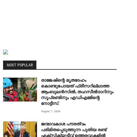
MOST POPULAR
രാജേഷിന്റെ മൃതദേഹം
കൊണ്ടുപോയത് ഫ്രീസറില്ലാത്ത
ആംബുലൻസിൽ; തഹസീൽദാറിനും
സൂപ്രണ്ടിനും എഡിഎമ്മിന്റെ
നോട്ടീസ്.
August 7, 2026
ജന്മാവകാശ പൗരത്വം
പരിമിതപ്പെടുത്തുന്ന പുതിയ രണ്ട്
എക്സിക്യൂട്ടീവ് ഉത്തരവുകളിൽ