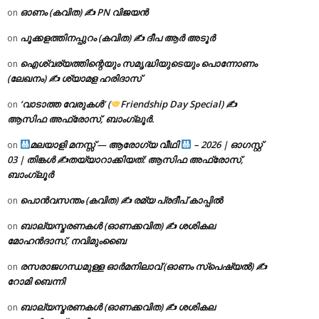
ഓണം (കവിത) ✍ PN വിജയൻ
on
പൂക്കളത്തിനപ്പുറം (കവിത) ✍ ദീപ ആർ അടൂർ
on
ഐശ്വര്യത്തിന്റെയും സമൃദ്ധിയുടെയും പൊന്നോണം
on
(ലേഖനം) ✍ ശ്യാമള ഹരിദാസ്
‘വാടാത്ത വേരുകൾ’ (
Friendship Day Special) ✍
on
ആസിഫ അഫ്രോസ്, ബാംഗ്ലൂർ.
മലയാളി മനസ്സ് — ആരോഗ്യ വീഥി
– 2026 | ഓഗസ്റ്റ്
on
03 | തിങ്കൾ ✍
തയ്യാറാക്കിയത്: ആസിഫ അഫ്രോസ്,
ബാംഗ്ലൂർ
പൊൻവസന്തം (കവിത) ✍ രമ്യ പ്രദീപ് കാപ്പിൽ
on
ബാല്യസ്മരണകൾ (ഓണക്കവിത) ✍ ശശികല
on
മോഹൻദാസ്, നവിമുംബൈ
രസരാജഗന്ധമുള്ള ഓർമനിലാവ് (ഓണം സ്‌പെഷ്യൽ) ✍
on
റോമി ബെന്നി
ബാല്യസ്മരണകൾ (ഓണക്കവിത) ✍ ശശികല
on