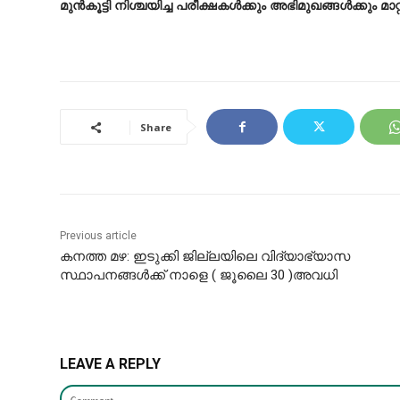
മുൻകൂട്ടി നിശ്ചയിച്ച പരീക്ഷകൾക്കും അഭിമുഖങ്ങൾക്കും മാറ്
Share
Previous article
കനത്ത മഴ: ഇടുക്കി ജില്ലയിലെ വിദ്യാഭ്യാസ
സ്ഥാപനങ്ങൾക്ക് നാളെ ( ജൂലൈ 30 )അവധി
LEAVE A REPLY