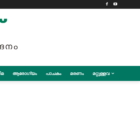
ിമ
ആരോഗ്യം
പാചകം
മരണം
മറ്റുള്ളവ