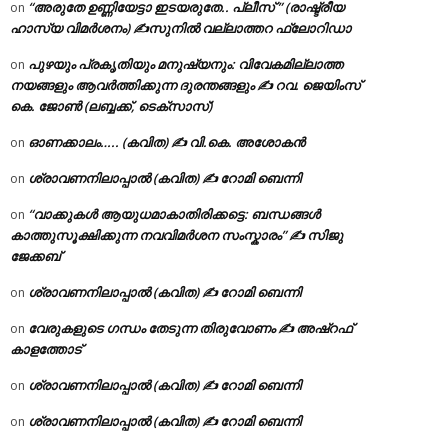
“അരുതേ ഉണ്ണിയേട്ടാ ഇടയരുതേ.. പ്ലീസ് ” (രാഷ്ട്രീയ
on
ഹാസ്യ വിമർശനം) ✍സുനിൽ വല്ലാത്തറ ഫ്ലോറിഡാ
പുഴയും പ്രകൃതിയും മനുഷ്യനും: വിവേകമില്ലാത്ത
on
നയങ്ങളും ആവർത്തിക്കുന്ന ദുരന്തങ്ങളും ✍ റവ. ജെയിംസ്
കെ. ജോൺ (ലബ്ബക്ക്, ടെക്സാസ്)
ഓണക്കാലം….. (കവിത) ✍ വി.കെ. അശോകൻ
on
ശ്രാവണനിലാപ്പാൽ (കവിത) ✍ റോമി ബെന്നി
on
“വാക്കുകൾ ആയുധമാകാതിരിക്കട്ടെ: ബന്ധങ്ങൾ
on
കാത്തുസൂക്ഷിക്കുന്ന നവവിമർശന സംസ്കാരം” ✍️ സിജു
ജേക്കബ്
ശ്രാവണനിലാപ്പാൽ (കവിത) ✍ റോമി ബെന്നി
on
വേരുകളുടെ ഗന്ധം തേടുന്ന തിരുവോണം ✍ അഷ്റഫ്
on
കാളത്തോട്
ശ്രാവണനിലാപ്പാൽ (കവിത) ✍ റോമി ബെന്നി
on
ശ്രാവണനിലാപ്പാൽ (കവിത) ✍ റോമി ബെന്നി
on