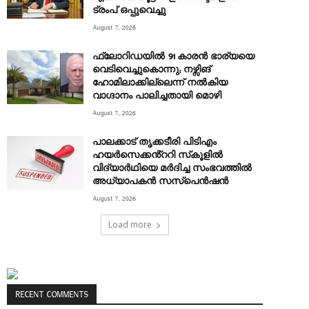
ട്രംപ് ഒപ്പുവെച്ചു
August 7, 2026
ഫ്ലോറിഡയിൽ 91 കാരൻ ഭാര്യയെ
വെടിവെച്ചുകൊന്നു; നഴ്സിങ്
ഹോമിലാക്കില്ലെന്ന് നൽകിയ
വാഗ്ദാനം പാലിച്ചതായി മൊഴി
August 7, 2026
പാലക്കാട് തൃക്കടീരി പിടിഎം
ഹയർസെക്കൻ്ററി സ്‌കൂളിൽ
വിദ്യാർഥിയെ മർദിച്ച സംഭവത്തിൽ
അധ്യാപകൻ സസ്‌പെൻഷൻ
August 7, 2026
Load more
RECENT COMMENTS