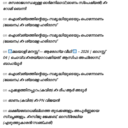
രസരാജഗന്ധമുള്ള ഓർമനിലാവ് (ഓണം സ്‌പെഷ്യൽ) ✍
on
റോമി ബെന്നി
ഐശ്വര്യത്തിന്റെയും സമൃദ്ധിയുടെയും പൊന്നോണം
on
(ലേഖനം) ✍ ശ്യാമള ഹരിദാസ്
ഐശ്വര്യത്തിന്റെയും സമൃദ്ധിയുടെയും പൊന്നോണം
on
(ലേഖനം) ✍ ശ്യാമള ഹരിദാസ്
മലയാളി മനസ്സ് — ആരോഗ്യ വീഥി
– 2026 | ഓഗസ്റ്റ്
on
04 | ചൊവ്വ ✍
തയ്യാറാക്കിയത്: ആസിഫ അഫ്രോസ്,
ബാംഗ്ലൂർ
ഐശ്വര്യത്തിന്റെയും സമൃദ്ധിയുടെയും പൊന്നോണം
on
(ലേഖനം) ✍ ശ്യാമള ഹരിദാസ്
പൂക്കളത്തിനപ്പുറം (കവിത) ✍ ദീപ ആർ അടൂർ
on
ഓണം (കവിത) ✍ PN വിജയൻ
on
ലക്ഷ്യബോധമില്ലാത്ത തുടക്കങ്ങളും അപൂർണ്ണമായ
on
സ്വപ്നങ്ങളും. ✍️സിജു ജേക്കബ്, ഓസ്‌ട്രേലിയ
(എഴുത്തുകാരൻ/സഞ്ചാരി)