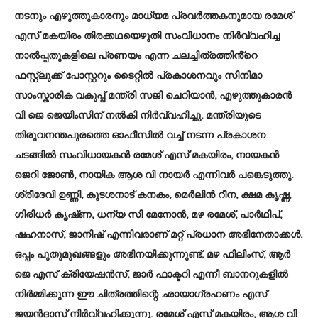
നടനും എഴുത്തുകാരനും മാധ്യമ പ്രവർത്തകനുമായ രമേശ്
എസ് മകയിരം തിരക്കഥയെഴുതി സംവിധാനം നിർവ്വഹിച്ച
നാൽപ്പതുകളിലെ പ്രണയം എന്ന ചലച്ചിത്രത്തിൻ്റെ
ഫസ്റ്റ്‌ലുക്ക് പോസ്റ്ററും ടൈറ്റിൽ പ്രകാശനവും സിനിമാ
സാംസ്കാരിക വകുപ്പ് മന്ത്രി സജി ചെറിയാൻ, എഴുത്തുകാരൻ
വി ജെ ജെയിംസിന് നൽകി നിർവ്വഹിച്ചു. മന്ത്രിയുടെ
തിരുവനന്തപുരത്തെ ഓഫീസിൽ വച്ച് നടന്ന പ്രകാശന
ചടങ്ങിൽ സംവിധായകൻ രമേശ് എസ് മകയിരം, നായകൻ
ജെറി ജോൺ, നായിക ആശ വി നായർ എന്നിവർ പങ്കെടുത്തു.
ശ്രീദേവി ഉണ്ണി, കുടശനാട് കനകം, മെർലിൻ റീന, ക്ഷമ കൃഷ്ണ,
ഗിരിധർ കൃഷ്‌ണ, ധന്യ സി മേനോൻ, മഴ രമേശ്, പാർഥിപ്,
ഷഹനാസ്, ജാനിഷ് എന്നിവരാണ് മറ്റ് പ്രധാന അഭിനേതാക്കൾ.
ഒപ്പം പുതുമുഖങ്ങളും അഭിനയിക്കുന്നുണ്ട്. മഴ ഫിലിംസ്, ആർ
ജെ എസ് ക്രിയേഷൻസ്, ജാർ ഫാക്ട‌റി എന്നീ ബാനറുകളില്‍
നിർമ്മിക്കുന്ന ഈ ചിത്രത്തിന്റെ ഛായാഗ്രഹണം എസ്
ജയൻദാസ് നിർവ്വഹിക്കുന്നു. രമേശ് എസ് മകയിരം, ആശ വി