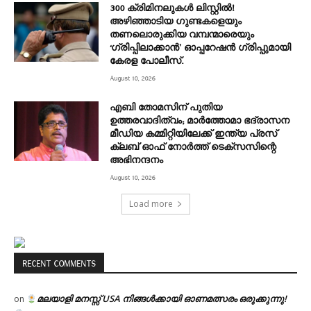
300 ക്രിമിനലുകൾ ലിസ്റ്റിൽ!
അഴിഞ്ഞാടിയ ഗുണ്ടകളെയും
തണലൊരുക്കിയ വമ്പന്മാരെയും
‘ഗ്രിപ്പിലാക്കാൻ’ ഓപ്പറേഷൻ ഗ്രിപ്പുമായി
കേരള പോലീസ്.
August 10, 2026
എബി തോമസിന് പുതിയ
ഉത്തരവാദിത്വം; മാർത്തോമാ ഭദ്രാസന
മീഡിയ കമ്മിറ്റിയിലേക്ക് ഇന്ത്യ പ്രസ്
ക്ലബ് ഓഫ് നോർത്ത് ടെക്സസിന്റെ
അഭിനന്ദനം
August 10, 2026
Load more
RECENT COMMENTS
മലയാളി മനസ്സ് USA നിങ്ങൾക്കായി ഓണമത്സരം ഒരുക്കുന്നു!
on