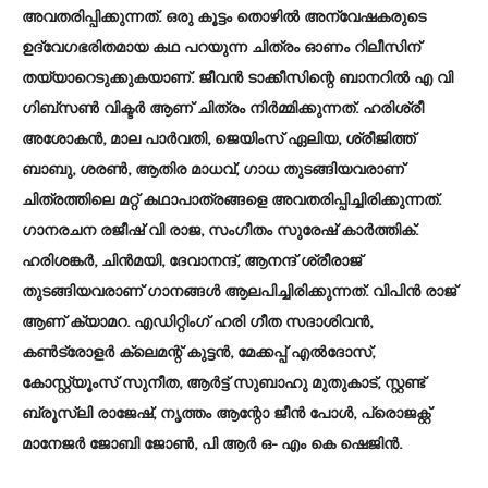
അവതരിപ്പിക്കുന്നത്. ഒരു കൂട്ടം തൊഴില്‍ അന്വേഷകരുടെ
ഉദ്വേഗഭരിതമായ കഥ പറയുന്ന ചിത്രം ഓണം റിലീസിന്
തയ്യാറെടുക്കുകയാണ്. ജീവൻ ടാക്കീസിന്റെ ബാനറിൽ എ വി
ഗിബ്സൺ വിക്ടർ ആണ് ചിത്രം നിർമ്മിക്കുന്നത്. ഹരിശ്രീ
അശോകൻ, മാല പാർവതി, ജെയിംസ് ഏലിയ, ശ്രീജിത്ത്‌
ബാബു, ശരൺ, ആതിര മാധവ്, ഗാധ തുടങ്ങിയവരാണ്
ചിത്രത്തിലെ മറ്റ് കഥാപാത്രങ്ങളെ അവതരിപ്പിച്ചിരിക്കുന്നത്.
ഗാനരചന രജീഷ് വി രാജ, സംഗീതം സുരേഷ് കാർത്തിക്.
ഹരിശങ്കർ, ചിൻമയി, ദേവാനന്ദ്, ആനന്ദ് ശ്രീരാജ്
തുടങ്ങിയവരാണ് ഗാനങ്ങൾ ആലപിച്ചിരിക്കുന്നത്. വിപിൻ രാജ്
ആണ് ക്യാമറ. എഡിറ്റിംഗ് ഹരി ഗീത സദാശിവൻ,
കൺട്രോളർ ക്ലെമന്റ് കുട്ടൻ, മേക്കപ്പ് എൽദോസ്,
കോസ്റ്റ്യൂംസ് സുനീത, ആർട്ട്‌ സുബാഹു മുതുകാട്, സ്റ്റണ്ട്
ബ്രൂസ്‍ലി രാജേഷ്, നൃത്തം ആന്റോ ജീൻ പോൾ, പ്രൊജക്റ്റ്‌
മാനേജർ ജോബി ജോൺ, പി ആർ ഒ- എം കെ ഷെജിൻ.