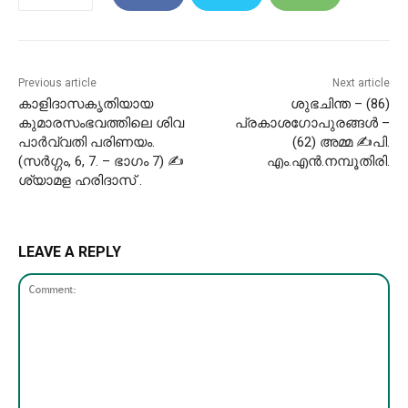
Previous article
Next article
കാളിദാസകൃതിയായ
ശുഭചിന്ത – (86)
കുമാരസംഭവത്തിലെ ശിവ
പ്രകാശഗോപുരങ്ങൾ –
പാർവ്വതി പരിണയം.
(62) അമ്മ ✍പി.
(സർഗ്ഗം, 6, 7. – ഭാഗം 7) ✍
എം.എൻ.നമ്പൂതിരി.
ശ്യാമള ഹരിദാസ് .
LEAVE A REPLY