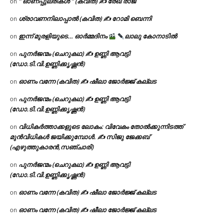
” ഓണപ്പുലരികൾ ” (കവിത) ✍ രേഖ രാജ്
on
ശ്രാവണനിലാപ്പാൽ (കവിത) ✍ റോമി ബെന്നി
on
ഇന്ന് മുരളിയുടെ… ഓർമ്മദിനം
ലാലു കോനാടിൽ
on
പുനർജന്മം (ചെറുകഥ) ✍ ഉണ്ണി ആവട്ടി
on
(ഡോ.ടി.വി.ഉണ്ണിക്കൃഷ്ണൻ)
ഓണം വന്നേ (കവിത) ✍ ഷീലാ ജോർജ്ജ് കല്ലട
on
പുനർജന്മം (ചെറുകഥ) ✍ ഉണ്ണി ആവട്ടി
on
(ഡോ.ടി.വി.ഉണ്ണിക്കൃഷ്ണൻ)
വിധികർത്താക്കളുടെ ലോകം: വിവേകം തോൽക്കുന്നിടത്ത്
on
മുൻവിധികൾ ജയിക്കുമ്പോൾ. ✍️ സിജു ജേക്കബ്
(എഴുത്തുകാരൻ,സഞ്ചാരി)
പുനർജന്മം (ചെറുകഥ) ✍ ഉണ്ണി ആവട്ടി
on
(ഡോ.ടി.വി.ഉണ്ണിക്കൃഷ്ണൻ)
ഓണം വന്നേ (കവിത) ✍ ഷീലാ ജോർജ്ജ് കല്ലട
on
ഓണം വന്നേ (കവിത) ✍ ഷീലാ ജോർജ്ജ് കല്ലട
on