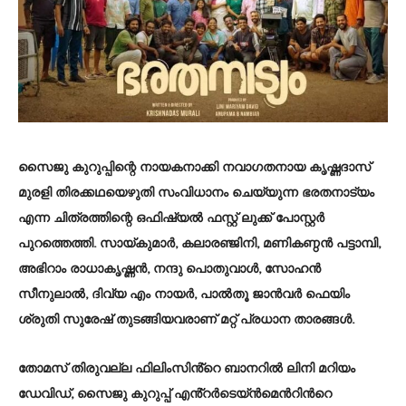
സൈജു കുറുപ്പിന്റെ നായകനാക്കി നവാഗതനായ കൃഷ്ണദാസ്
മുരളി തിരക്കഥയെഴുതി സംവിധാനം ചെയ്യുന്ന ഭരതനാട്യം
എന്ന ചിത്രത്തിന്റെ ഒഫിഷ്യൽ ഫസ്റ്റ് ലുക്ക് പോസ്റ്റർ
പുറത്തെത്തി. സായ്കുമാർ, കലാരഞ്ജിനി, മണികണ്ഠൻ പട്ടാമ്പി,
അഭിറാം രാധാകൃഷ്ണൻ, നന്ദു പൊതുവാൾ, സോഹൻ
സീനുലാൽ, ദിവ്യ എം നായർ, പാൽതൂ ജാൻവർ ഫെയിം
ശ്രുതി സുരേഷ് തുടങ്ങിയവരാണ് മറ്റ് പ്രധാന താരങ്ങൾ.
തോമസ് തിരുവല്ല ഫിലിംസിൻ്റെ ബാനറിൽ ലിനി മറിയം
ഡേവിഡ്, സൈജു കുറുപ്പ് എൻ്റർടെയ്ന്‍മെന്‍റിന്‍റെ