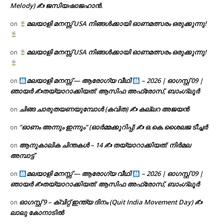
Melody) ✍ ജസിയഷാജഹാൻ.
മലയാളി മനസ്സ് USA നിങ്ങൾക്കായി ഓണമത്സരം ഒരുക്കുന്നു!
on
മലയാളി മനസ്സ് USA നിങ്ങൾക്കായി ഓണമത്സരം ഒരുക്കുന്നു!
on
മലയാളി മനസ്സ് — ആരോഗ്യ വീഥി
– 2026 | ഓഗസ്റ്റ് 09 |
on
ഞായർ ✍
തയ്യാറാക്കിയത്: ആസിഫ അഫ്രോസ്, ബാംഗ്ലൂർ
ചിങ്ങ ചാരുതയണയുമ്പോൾ (കവിത) ✍ കല്ലറ അജയൻ
on
“ഓണം അന്നും ഇന്നും” (ഓർമ്മക്കുറിപ്പ്) ✍ ഒ.കെ.ശൈലജ ടീച്ചർ
on
ആനുകാലിക ചിന്തകൾ – 14 ✍ തയ്യാറാക്കിയത്: നിർമല
on
അമ്പാട്ട്
മലയാളി മനസ്സ് — ആരോഗ്യ വീഥി
– 2026 | ഓഗസ്റ്റ് 09 |
on
ഞായർ ✍
തയ്യാറാക്കിയത്: ആസിഫ അഫ്രോസ്, ബാംഗ്ലൂർ
ഓഗസ്റ്റ് 9 – ക്വിറ്റ് ഇന്ത്യ ദിനം (Quit India Movement Day) ✍
on
ലാലു കോനാടിൽ