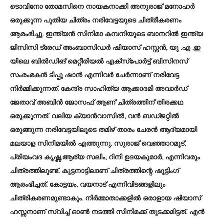
ടൊവിനോ തോമസിനെ നായകനാക്കി അനുരാജ് മനോഹർ
ഒരുക്കുന്ന പുതിയ ചിത്രം നരിവേട്ടയുടെ ചിത്രീകരണം
ആരംഭിച്ചു. ഇന്ത്യൻ സിനിമാ കമ്പനിയുടെ ബാനറിൽ ഇന്ത്യ
ജിസിസി ട്രേഡ് അംബാസിഡർ ഷിയാസ് ഹസ്സൻ, യു .എ .ഇ
യിലെ ബിൽഡിങ് മെറ്റീരിയൽ എക്സ്പോർട്ട് ബിസിനസ്
സംരംഭകൻ ടിപ്പു ഷാൻ എന്നിവർ ചേർന്നാണ് നരിവേട്ട
നിർമ്മിക്കുന്നത്. കേന്ദ്ര സാഹിത്യ ആക്കാദമി അവാർഡ്
ജേതാവ് അബിൻ ജോസഫ് ആണ് ചിത്രത്തിന് തിരക്കഥ
ഒരുക്കുന്നത്. വലിയ ക്യാൻവാസിൽ, വൻ ബഡ്ജറ്റിൽ
ഒരുങ്ങുന്ന നരിവേട്ടയിലൂടെ തമിഴ് താരം ചേരൻ ആദ്യമായി
മലയാള സിനിമയിൽ എത്തുന്നു. സുരാജ് വെഞ്ഞാറമൂട്,
പ്രിയംവദ കൃഷ്ണ,ആര്യ സലിം, റിനി ഉദയകുമാർ, എന്നിവരും
ചിത്രത്തിലുണ്ട്. കുട്ടനാട്ടിലാണ് ചിത്രത്തിന്റെ ഷൂട്ടിംഗ്
ആരംഭിച്ചത്. കോട്ടയം, വയനാട് എന്നിവിടങ്ങളിലും
ചിത്രികരണമുണ്ടാകും. നിർമ്മാതാക്കളിൽ ഒരാളായ ഷിയാസ്
ഹസ്സനാണ് സ്വിച്ച് ഓൺ നടത്തി സിനിമക്ക് തുടക്കമിട്ടത്. എൻ