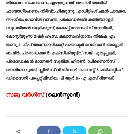
തിരക്കഥ, സംഭാഷണം എഴുതുന്നത്. അഖിൽ ജോർജ്
ഛായാഗ്രഹണം നിർവ്വഹിക്കുന്നു. എഡിറ്റിം​ഗ് ചമൻ ചാക്കോ,
സംഗീതം ഗോവിന്ദ് വസന്ത, പ്രൊഡക്ഷൻ കൺട്രോളർ
സുധാർമ്മൻ വള്ളിക്കുന്ന്, മേക്കപ്പ് റോണക്‌സ് സേവ്യർ,
കോസ്റ്റ്യൂംസ് മഷർ ഹംസ, കലാസംവിധാനം നിമേഷ് എം
താനൂർ, ചീഫ് അസോസിയേറ്റ് ഡയറക്ടർ റെജിവാൻ അബ്ദുൽ
ബഷീർ, പ്രൊഡക്ഷൻ എക്സിക്യൂട്ടീവ് സജി പുതുപ്പള്ളി,
പ്രൊഡക്ഷൻ മാനേജർ സുജിത്, ഹിരൺ, ഡിസൈൻസ്
യെല്ലോ ടൂത്ത്, സ്റ്റിൽസ് വിഘ്‌നേശ്, കണ്ടെന്റ് & മാർക്കറ്റിംഗ്
ഡിസൈൻ പപ്പെറ്റ് മീഡിയ, പി ആർ ഒ- എ എസ് ദിനേശ്.
സജു വർഗീ
സ്
(ലെൻസ്മാൻ)