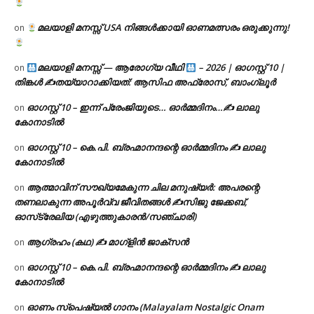
മലയാളി മനസ്സ് USA നിങ്ങൾക്കായി ഓണമത്സരം ഒരുക്കുന്നു!
on
മലയാളി മനസ്സ് — ആരോഗ്യ വീഥി
– 2026 | ഓഗസ്റ്റ് 10 |
on
തിങ്കൾ ✍
തയ്യാറാക്കിയത്: ആസിഫ അഫ്രോസ്, ബാംഗ്ലൂർ
ഓഗസ്റ്റ് 10 – ഇന്ന് പ്രേംജിയുടെ… ഓർമ്മദിനം…✍️ ലാലു
on
കോനാടിൽ
ഓഗസ്റ്റ് 10 – കെ.പി. ബ്രഹ്മാനന്ദന്റെ ഓർമ്മദിനം ✍️ ലാലു
on
കോനാടിൽ
ആത്മാവിന് സൗഖ്യമേകുന്ന ചില മനുഷ്യർ: അപരന്റെ
on
തണലാകുന്ന അപൂർവ്വ ജീവിതങ്ങൾ ✍️സിജു ജേക്കബ്,
ഓസ്‌ട്രേലിയ (എഴുത്തുകാരൻ/സഞ്ചാരി)
ആഗ്രഹം (കഥ) ✍ മാഗ്ളിൻ ജാക്സൻ
on
ഓഗസ്റ്റ് 10 – കെ.പി. ബ്രഹ്മാനന്ദന്റെ ഓർമ്മദിനം ✍️ ലാലു
on
കോനാടിൽ
ഓണം സ്പെഷ്യൽ ഗാനം (Malayalam Nostalgic Onam
on