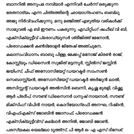
ബാനറിൽ അനുപമ നമ്പ്യാർ എന്നിവർ ചേർന്ന് ഒരുക്കുന്ന
ഭരതനാട്യം എന്ന ചിത്രത്തിന്റെ ഛായാഗ്രഹണം ബബ്ലു
അജു നിർവ്വഹിക്കുന്നു. മനു മ‌ഞ്ജിത്ത് എഴുതിയ വരികൾക്ക്
സാമുവൽ എ ബി ഈണം പകരുന്നു. എഡിറ്റിംഗ് ഷഫീഖ് വി ബി,
എക്സിക്യൂട്ടീവ് പ്രൊഡ്യൂസർ ശ്രീജിത്ത് മേനോൻ,
പ്രൊഡക്ഷൻ കൺട്രോളർ ജിതേഷ് അഞ്ചുമന,
കലാസംവിധാനം ബാബു പിള്ള, മേക്കപ്പ് മനോജ് കിരൺ രാജ്,
കോസ്റ്റ്യൂം ഡിസൈൻ സുജിത് മട്ടന്നൂർ, സ്റ്റിൽസ് ജസ്റ്റിൻ
ജയിംസ്, ചീഫ് അസോസിയേറ്റ് ഡയറക്ടർ സാംസൺ
സെബാസ്റ്റ്യൻ, അസോസിയേറ്റ് ഡയറക്ടർ അർജുൻ ലാൽ,
അസിസ്റ്റന്റ് ഡയറക്ടർ അൽസിൻ ബെന്നി, കൃഷ്ണ മുരളി, വിഷ്ണു
ആർ പ്രദീപ്, സൗണ്ട് ഡിസൈനർ ധനുഷ് നായനാർ, സൗണ്ട്
മിക്സിംഗ് വിപിൻ നായർ, കൊറിയോഗ്രഫി അനഘ, റിഷ്ദൻ,
വിഎഫ്എക്സ് ജോബിൻ ജോസഫ്, പ്രൊഡക്ഷൻ
എക്സിക്യൂട്ടീവ്സ് കല്ലാർ അനിൽ, ജോബി ജോൺ,
പരസ്യകല യെല്ലോ ടൂത്ത്സ്, പി ആർ ഒ- എ എസ് ദിനേശ്.