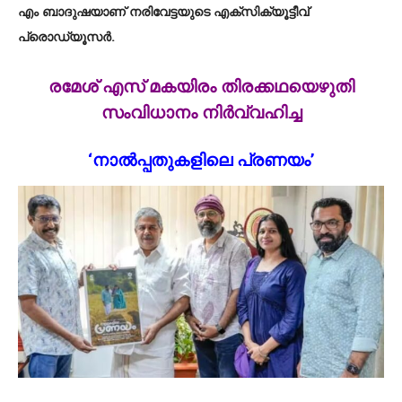
എം ബാദുഷയാണ് നരിവേട്ടയുടെ എക്സിക്യൂട്ടീവ്
പ്രൊഡ്യൂസർ.
രമേശ് എസ് മകയിരം തിരക്കഥയെഴുതി
സംവിധാനം നിർവ്വഹിച്ച
‘നാൽപ്പതുകളിലെ പ്രണയം’