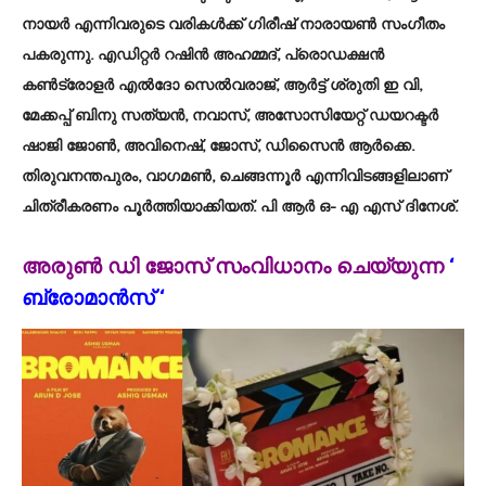
നായർ എന്നിവരുടെ വരികൾക്ക് ഗിരീഷ് നാരായൺ സംഗീതം
പകരുന്നു. എഡിറ്റർ റഷിൻ അഹമ്മദ്, പ്രൊഡക്ഷൻ
കൺട്രോളർ എൽദോ സെൽവരാജ്, ആർട്ട് ശ്രുതി ഇ വി,
മേക്കപ്പ് ബിനു സത്യൻ, നവാസ്, അസോസിയേറ്റ് ഡയറക്ടർ
ഷാജി ജോൺ, അവിനെഷ്, ജോസ്, ഡിസൈൻ ആർക്കെ.
തിരുവനന്തപുരം, വാഗമൺ, ചെങ്ങന്നൂർ എന്നിവിടങ്ങളിലാണ്
ചിത്രീകരണം പൂർത്തിയാക്കിയത്. പി ആർ ഒ- എ എസ് ദിനേശ്.
അരുൺ ഡി ജോസ് സംവിധാനം ചെയ്യുന്ന
‘
ബ്രോമാൻസ് ‘