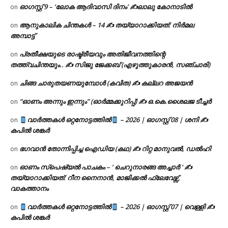
ഓഗസ്റ്റ് 9 – ‘ലോക ആദിവാസി ദിനം’ ✍️ലാലു കോനാടിൽ
on
ആനുകാലിക ചിന്തകൾ – 14 ✍ തയ്യാറാക്കിയത്: നിർമല
on
അമ്പാട്ട്
പ്രതീക്ഷയുടെ രാഷ്ട്രീയവും അതിജീവനത്തിന്റെ
on
തത്ത്വചിന്തയും.. ✍️ സിജു ജേക്കബ് (എഴുത്തുകാരൻ, സഞ്ചാരി)
ചിങ്ങ ചാരുതയണയുമ്പോൾ (കവിത) ✍ കല്ലറ അജയൻ
on
“ഓണം അന്നും ഇന്നും” (ഓർമ്മക്കുറിപ്പ്) ✍ ഒ.കെ.ശൈലജ ടീച്ചർ
on
വാർത്തകൾ ഒറ്റനോട്ടത്തിൽ
– 2026 | ഓഗസ്റ്റ് 08 | ശനി ✍
on
കപിൽ ശങ്കർ
ഭഗവാൻ തോന്നിപ്പിച്ച ഐഡിയ (കഥ) ✍ റിറ്റ മാനുവൽ, ഡൽഹി
on
ഓണം സ്പെഷ്യൽ പാചകം – ‘ ചെറുനാരങ്ങ അച്ചാർ ‘ ✍
on
തയ്യാറാക്കിയത്: റീന നൈനാൻ, മാജിക്കൽ ഫ്ലേവേഴ്സ്,
വാകത്താനം
വാർത്തകൾ ഒറ്റനോട്ടത്തിൽ
– 2026 | ഓഗസ്റ്റ് 07 | വെള്ളി ✍
on
കപിൽ ശങ്കർ