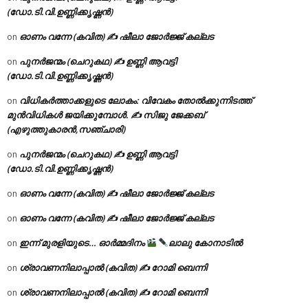
(ഡോ.ടി.വി.ഉണ്ണിക്കൃഷ്ണൻ)
ഓണം വന്നേ (കവിത) ✍ ഷീലാ ജോർജ്ജ് കല്ലട
on
പുനർജന്മം (ചെറുകഥ) ✍ ഉണ്ണി ആവട്ടി
on
(ഡോ.ടി.വി.ഉണ്ണിക്കൃഷ്ണൻ)
വിധികർത്താക്കളുടെ ലോകം: വിവേകം തോൽക്കുന്നിടത്ത്
on
മുൻവിധികൾ ജയിക്കുമ്പോൾ. ✍️ സിജു ജേക്കബ്
(എഴുത്തുകാരൻ,സഞ്ചാരി)
പുനർജന്മം (ചെറുകഥ) ✍ ഉണ്ണി ആവട്ടി
on
(ഡോ.ടി.വി.ഉണ്ണിക്കൃഷ്ണൻ)
ഓണം വന്നേ (കവിത) ✍ ഷീലാ ജോർജ്ജ് കല്ലട
on
ഓണം വന്നേ (കവിത) ✍ ഷീലാ ജോർജ്ജ് കല്ലട
on
ഇന്ന് മുരളിയുടെ… ഓർമ്മദിനം
ലാലു കോനാടിൽ
on
ശ്രാവണനിലാപ്പാൽ (കവിത) ✍ റോമി ബെന്നി
on
ശ്രാവണനിലാപ്പാൽ (കവിത) ✍ റോമി ബെന്നി
on