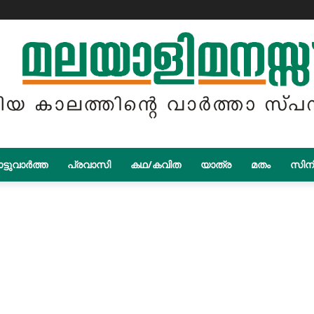
ട്ടുവാർത്ത
പ്രവാസി
കഥ/കവിത
യാത്ര
മതം
സിന