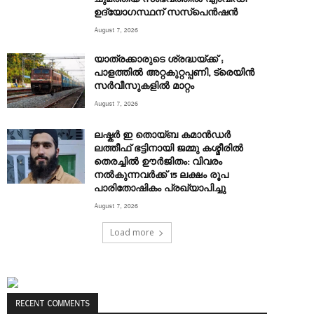
ഉദ്യോഗസ്ഥന് സസ്പെൻഷൻ
August 7, 2026
യാത്രക്കാരുടെ ശ്രദ്ധയ്ക്ക് ;
പാളത്തിൽ അറ്റകുറ്റപ്പണി, ട്രെയിൻ
സര്‍വീസുകളിൽ മാറ്റം
August 7, 2026
ലഷ്കർ ഇ തൊയ്ബ കമാൻഡർ
ലത്തീഫ് ഭട്ടിനായി ജമ്മു കശ്മീരിൽ
തെരച്ചിൽ ഊർജിതം: വിവരം
നൽകുന്നവർക്ക് 15 ലക്ഷം രൂപ
പാരിതോഷികം പ്രഖ്യാപിച്ചു
August 7, 2026
Load more
RECENT COMMENTS