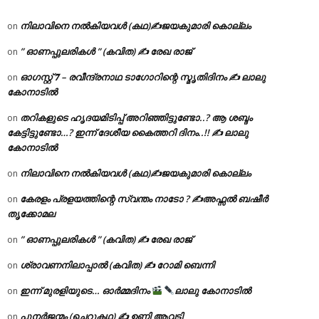
നിലാവിനെ നൽകിയവൾ (കഥ)✍ജയകുമാരി കൊല്ലം
on
” ഓണപ്പുലരികൾ ” (കവിത) ✍ രേഖ രാജ്
on
ഓഗസ്റ്റ് 𝟕 – രവീന്ദ്രനാഥ ടാഗോറിന്റെ സ്മൃതിദിനം ✍ ലാലു
on
കോനാടിൽ
തറികളുടെ ഹൃദയമിടിപ്പ് അറിഞ്ഞിട്ടുണ്ടോ..? ആ ശബ്ദം
on
കേട്ടിട്ടുണ്ടോ…? ഇന്ന് ദേശീയ കൈത്തറി ദിനം..!! ✍ ലാലു
കോനാടിൽ
നിലാവിനെ നൽകിയവൾ (കഥ)✍ജയകുമാരി കൊല്ലം
on
കേരളം പ്രളയത്തിന്റെ സ്വന്തം നാടോ ? ✍️അഫ്സൽ ബഷീർ
on
തൃക്കോമല
” ഓണപ്പുലരികൾ ” (കവിത) ✍ രേഖ രാജ്
on
ശ്രാവണനിലാപ്പാൽ (കവിത) ✍ റോമി ബെന്നി
on
ഇന്ന് മുരളിയുടെ… ഓർമ്മദിനം
ലാലു കോനാടിൽ
on
പുനർജന്മം (ചെറുകഥ) ✍ ഉണ്ണി ആവട്ടി
on