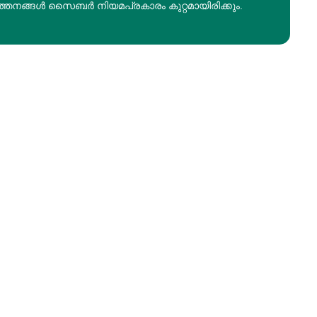
ത്തനങ്ങൾ സൈബർ നിയമപ്രകാരം കുറ്റമായിരിക്കും.