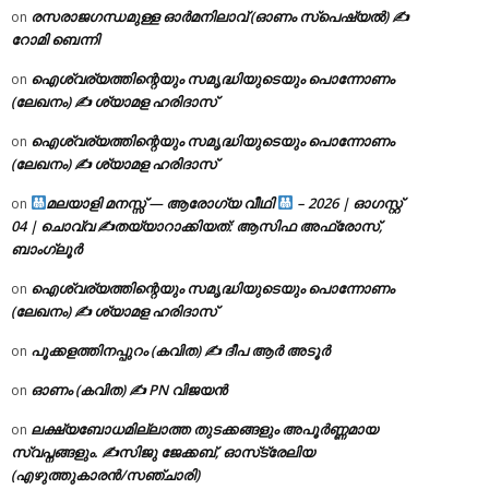
രസരാജഗന്ധമുള്ള ഓർമനിലാവ് (ഓണം സ്‌പെഷ്യൽ) ✍
on
റോമി ബെന്നി
ഐശ്വര്യത്തിന്റെയും സമൃദ്ധിയുടെയും പൊന്നോണം
on
(ലേഖനം) ✍ ശ്യാമള ഹരിദാസ്
ഐശ്വര്യത്തിന്റെയും സമൃദ്ധിയുടെയും പൊന്നോണം
on
(ലേഖനം) ✍ ശ്യാമള ഹരിദാസ്
മലയാളി മനസ്സ് — ആരോഗ്യ വീഥി
– 2026 | ഓഗസ്റ്റ്
on
04 | ചൊവ്വ ✍
തയ്യാറാക്കിയത്: ആസിഫ അഫ്രോസ്,
ബാംഗ്ലൂർ
ഐശ്വര്യത്തിന്റെയും സമൃദ്ധിയുടെയും പൊന്നോണം
on
(ലേഖനം) ✍ ശ്യാമള ഹരിദാസ്
പൂക്കളത്തിനപ്പുറം (കവിത) ✍ ദീപ ആർ അടൂർ
on
ഓണം (കവിത) ✍ PN വിജയൻ
on
ലക്ഷ്യബോധമില്ലാത്ത തുടക്കങ്ങളും അപൂർണ്ണമായ
on
സ്വപ്നങ്ങളും. ✍️സിജു ജേക്കബ്, ഓസ്‌ട്രേലിയ
(എഴുത്തുകാരൻ/സഞ്ചാരി)