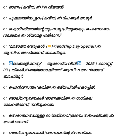
ഓണം (കവിത) ✍ PN വിജയൻ
on
പൂക്കളത്തിനപ്പുറം (കവിത) ✍ ദീപ ആർ അടൂർ
on
ഐശ്വര്യത്തിന്റെയും സമൃദ്ധിയുടെയും പൊന്നോണം
on
(ലേഖനം) ✍ ശ്യാമള ഹരിദാസ്
‘വാടാത്ത വേരുകൾ’ (
Friendship Day Special) ✍
on
ആസിഫ അഫ്രോസ്, ബാംഗ്ലൂർ.
മലയാളി മനസ്സ് — ആരോഗ്യ വീഥി
– 2026 | ഓഗസ്റ്റ്
on
03 | തിങ്കൾ ✍
തയ്യാറാക്കിയത്: ആസിഫ അഫ്രോസ്,
ബാംഗ്ലൂർ
പൊൻവസന്തം (കവിത) ✍ രമ്യ പ്രദീപ് കാപ്പിൽ
on
ബാല്യസ്മരണകൾ (ഓണക്കവിത) ✍ ശശികല
on
മോഹൻദാസ്, നവിമുംബൈ
രസരാജഗന്ധമുള്ള ഓർമനിലാവ് (ഓണം സ്‌പെഷ്യൽ) ✍
on
റോമി ബെന്നി
ബാല്യസ്മരണകൾ (ഓണക്കവിത) ✍ ശശികല
on