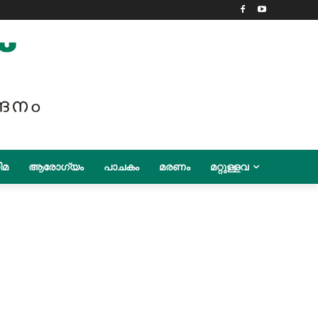
ിമ
ആരോഗ്യം
പാചകം
മരണം
മറ്റുള്ളവ