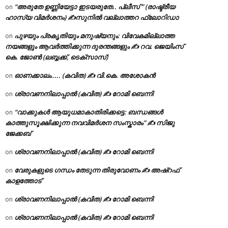
“അരുതേ ഉണ്ണിയേട്ടാ ഇടയരുതേ.. പ്ലീസ് ” (രാഷ്ട്രീയ
on
ഹാസ്യ വിമർശനം) ✍സുനിൽ വല്ലാത്തറ ഫ്ലോറിഡാ
പുഴയും പ്രകൃതിയും മനുഷ്യനും: വിവേകമില്ലാത്ത
on
നയങ്ങളും ആവർത്തിക്കുന്ന ദുരന്തങ്ങളും ✍ റവ. ജെയിംസ്
കെ. ജോൺ (ലബ്ബക്ക്, ടെക്സാസ്)
ഓണക്കാലം….. (കവിത) ✍ വി.കെ. അശോകൻ
on
ശ്രാവണനിലാപ്പാൽ (കവിത) ✍ റോമി ബെന്നി
on
“വാക്കുകൾ ആയുധമാകാതിരിക്കട്ടെ: ബന്ധങ്ങൾ
on
കാത്തുസൂക്ഷിക്കുന്ന നവവിമർശന സംസ്കാരം” ✍️ സിജു
ജേക്കബ്
ശ്രാവണനിലാപ്പാൽ (കവിത) ✍ റോമി ബെന്നി
on
വേരുകളുടെ ഗന്ധം തേടുന്ന തിരുവോണം ✍ അഷ്റഫ്
on
കാളത്തോട്
ശ്രാവണനിലാപ്പാൽ (കവിത) ✍ റോമി ബെന്നി
on
ശ്രാവണനിലാപ്പാൽ (കവിത) ✍ റോമി ബെന്നി
on