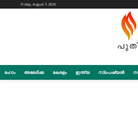
Friday, August 7, 2026
ഹോം
അമേരിക്ക
കേരളം
ഇന്ത്യ
സ്പെഷ്യൽ
നാ