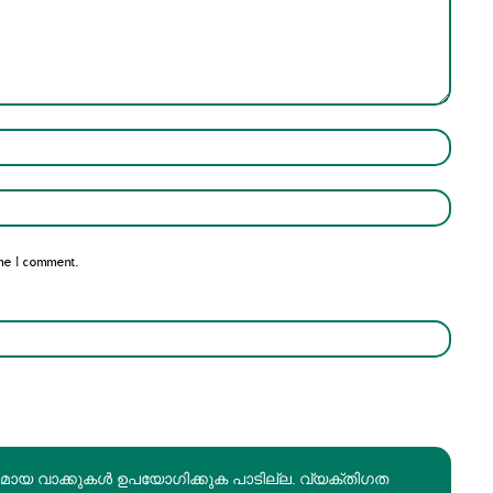
Name:*
Email:*
me I comment.
രമായ വാക്കുകൾ ഉപയോഗിക്കുക പാടില്ല. വ്യക്തിഗത