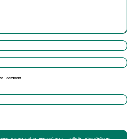
Name:*
Email:*
me I comment.