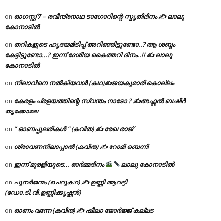
ഓഗസ്റ്റ് 𝟕 – രവീന്ദ്രനാഥ ടാഗോറിന്റെ സ്മൃതിദിനം ✍ ലാലു
on
കോനാടിൽ
തറികളുടെ ഹൃദയമിടിപ്പ് അറിഞ്ഞിട്ടുണ്ടോ..? ആ ശബ്ദം
on
കേട്ടിട്ടുണ്ടോ…? ഇന്ന് ദേശീയ കൈത്തറി ദിനം..!! ✍ ലാലു
കോനാടിൽ
നിലാവിനെ നൽകിയവൾ (കഥ)✍ജയകുമാരി കൊല്ലം
on
കേരളം പ്രളയത്തിന്റെ സ്വന്തം നാടോ ? ✍️അഫ്സൽ ബഷീർ
on
തൃക്കോമല
” ഓണപ്പുലരികൾ ” (കവിത) ✍ രേഖ രാജ്
on
ശ്രാവണനിലാപ്പാൽ (കവിത) ✍ റോമി ബെന്നി
on
ഇന്ന് മുരളിയുടെ… ഓർമ്മദിനം
ലാലു കോനാടിൽ
on
പുനർജന്മം (ചെറുകഥ) ✍ ഉണ്ണി ആവട്ടി
on
(ഡോ.ടി.വി.ഉണ്ണിക്കൃഷ്ണൻ)
ഓണം വന്നേ (കവിത) ✍ ഷീലാ ജോർജ്ജ് കല്ലട
on