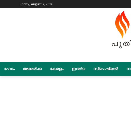
Friday, August 7, 2026
ഹോം
അമേരിക്ക
കേരളം
ഇന്ത്യ
സ്പെഷ്യൽ
നാ