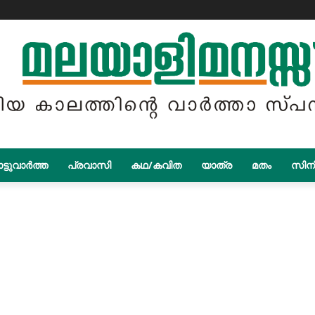
ട്ടുവാർത്ത
പ്രവാസി
കഥ/കവിത
യാത്ര
മതം
സിന