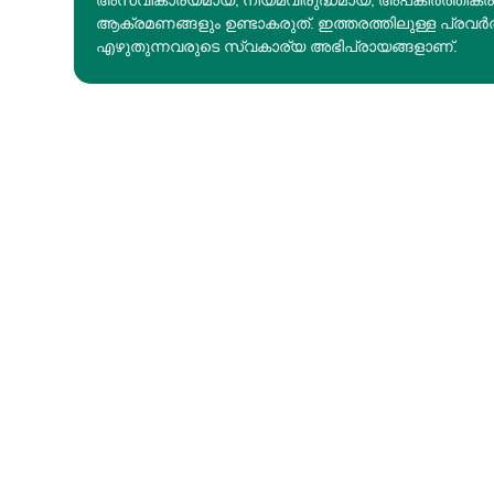
അസ്വീകാര്യമായ, നിയമവിരുദ്ധമായ, അപകീര്‍ത്തിക
ആക്രമണങ്ങളും ഉണ്ടാകരുത്. ഇത്തരത്തിലുള്ള പ്രവർ
എഴുതുന്നവരുടെ സ്വകാര്യ അഭിപ്രായങ്ങളാണ്.