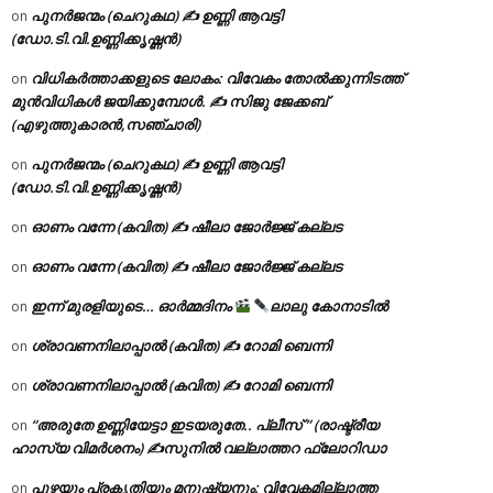
പുനർജന്മം (ചെറുകഥ) ✍ ഉണ്ണി ആവട്ടി
on
(ഡോ.ടി.വി.ഉണ്ണിക്കൃഷ്ണൻ)
വിധികർത്താക്കളുടെ ലോകം: വിവേകം തോൽക്കുന്നിടത്ത്
on
മുൻവിധികൾ ജയിക്കുമ്പോൾ. ✍️ സിജു ജേക്കബ്
(എഴുത്തുകാരൻ,സഞ്ചാരി)
പുനർജന്മം (ചെറുകഥ) ✍ ഉണ്ണി ആവട്ടി
on
(ഡോ.ടി.വി.ഉണ്ണിക്കൃഷ്ണൻ)
ഓണം വന്നേ (കവിത) ✍ ഷീലാ ജോർജ്ജ് കല്ലട
on
ഓണം വന്നേ (കവിത) ✍ ഷീലാ ജോർജ്ജ് കല്ലട
on
ഇന്ന് മുരളിയുടെ… ഓർമ്മദിനം
ലാലു കോനാടിൽ
on
ശ്രാവണനിലാപ്പാൽ (കവിത) ✍ റോമി ബെന്നി
on
ശ്രാവണനിലാപ്പാൽ (കവിത) ✍ റോമി ബെന്നി
on
“അരുതേ ഉണ്ണിയേട്ടാ ഇടയരുതേ.. പ്ലീസ് ” (രാഷ്ട്രീയ
on
ഹാസ്യ വിമർശനം) ✍സുനിൽ വല്ലാത്തറ ഫ്ലോറിഡാ
പുഴയും പ്രകൃതിയും മനുഷ്യനും: വിവേകമില്ലാത്ത
on