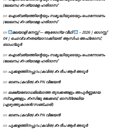
(ലേഖനം) ✍ ശ്യാമള ഹരിദാസ്
ഐശ്വര്യത്തിന്റെയും സമൃദ്ധിയുടെയും പൊന്നോണം
on
(ലേഖനം) ✍ ശ്യാമള ഹരിദാസ്
മലയാളി മനസ്സ് — ആരോഗ്യ വീഥി
– 2026 | ഓഗസ്റ്റ്
on
04 | ചൊവ്വ ✍
തയ്യാറാക്കിയത്: ആസിഫ അഫ്രോസ്,
ബാംഗ്ലൂർ
ഐശ്വര്യത്തിന്റെയും സമൃദ്ധിയുടെയും പൊന്നോണം
on
(ലേഖനം) ✍ ശ്യാമള ഹരിദാസ്
പൂക്കളത്തിനപ്പുറം (കവിത) ✍ ദീപ ആർ അടൂർ
on
ഓണം (കവിത) ✍ PN വിജയൻ
on
ലക്ഷ്യബോധമില്ലാത്ത തുടക്കങ്ങളും അപൂർണ്ണമായ
on
സ്വപ്നങ്ങളും. ✍️സിജു ജേക്കബ്, ഓസ്‌ട്രേലിയ
(എഴുത്തുകാരൻ/സഞ്ചാരി)
ഓണം (കവിത) ✍ PN വിജയൻ
on
പൂക്കളത്തിനപ്പുറം (കവിത) ✍ ദീപ ആർ അടൂർ
on