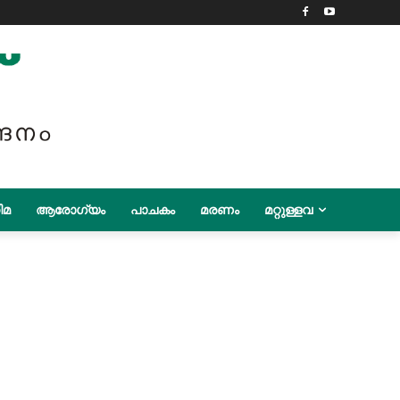
ിമ
ആരോഗ്യം
പാചകം
മരണം
മറ്റുള്ളവ