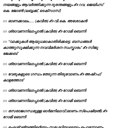
നയങ്ങളും ആവർത്തിക്കുന്ന ദുരന്തങ്ങളും ✍ റവ. ജെയിംസ്
കെ. ജോൺ (ലബ്ബക്ക്, ടെക്സാസ്)
ഓണക്കാലം….. (കവിത) ✍ വി.കെ. അശോകൻ
on
ശ്രാവണനിലാപ്പാൽ (കവിത) ✍ റോമി ബെന്നി
on
“വാക്കുകൾ ആയുധമാകാതിരിക്കട്ടെ: ബന്ധങ്ങൾ
on
കാത്തുസൂക്ഷിക്കുന്ന നവവിമർശന സംസ്കാരം” ✍️ സിജു
ജേക്കബ്
ശ്രാവണനിലാപ്പാൽ (കവിത) ✍ റോമി ബെന്നി
on
വേരുകളുടെ ഗന്ധം തേടുന്ന തിരുവോണം ✍ അഷ്റഫ്
on
കാളത്തോട്
ശ്രാവണനിലാപ്പാൽ (കവിത) ✍ റോമി ബെന്നി
on
ശ്രാവണനിലാപ്പാൽ (കവിത) ✍ റോമി ബെന്നി
on
രസരാജഗന്ധമുള്ള ഓർമനിലാവ് (ഓണം സ്‌പെഷ്യൽ) ✍
on
റോമി ബെന്നി
ഐശ്വര്യത്തിന്റെയും സമൃദ്ധിയുടെയും പൊന്നോണം
on