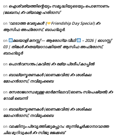
ഐശ്വര്യത്തിന്റെയും സമൃദ്ധിയുടെയും പൊന്നോണം
on
(ലേഖനം) ✍ ശ്യാമള ഹരിദാസ്
‘വാടാത്ത വേരുകൾ’ (
Friendship Day Special) ✍
on
ആസിഫ അഫ്രോസ്, ബാംഗ്ലൂർ.
മലയാളി മനസ്സ് — ആരോഗ്യ വീഥി
– 2026 | ഓഗസ്റ്റ്
on
03 | തിങ്കൾ ✍
തയ്യാറാക്കിയത്: ആസിഫ അഫ്രോസ്,
ബാംഗ്ലൂർ
പൊൻവസന്തം (കവിത) ✍ രമ്യ പ്രദീപ് കാപ്പിൽ
on
ബാല്യസ്മരണകൾ (ഓണക്കവിത) ✍ ശശികല
on
മോഹൻദാസ്, നവിമുംബൈ
രസരാജഗന്ധമുള്ള ഓർമനിലാവ് (ഓണം സ്‌പെഷ്യൽ) ✍
on
റോമി ബെന്നി
ബാല്യസ്മരണകൾ (ഓണക്കവിത) ✍ ശശികല
on
മോഹൻദാസ്, നവിമുംബൈ
വാക്കിനും പ്രവൃത്തിക്കുമപ്പുറം: തുന്നിച്ചേർക്കാനാവാത്ത
on
ചില മുറിവുകൾ ✍️ സിജു ജേക്കബ്