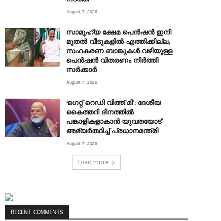
August 7, 2026
സാമൂഹ്യ ക്ഷേമ പെൻഷൻ ഇനി
മുതൽ വീടുകളിൽ എത്തിക്കില്ല;
സഹകരണ ബാങ്കുകൾ വഴിയുള്ള
പെൻഷൻ വിതരണം നിർത്തി
സർക്കാർ
August 7, 2026
‘ഗെറ്റ് റെഡി വിത്ത് മി’: ദേശീയ
കൈത്തറി ദിനത്തിൽ
പങ്കാളികളാകാൻ യുവതയോട്
അഭ്യർത്ഥിച്ച് പ്രധാനമന്ത്രി
August 7, 2026
Load more
RECENT COMMENTS