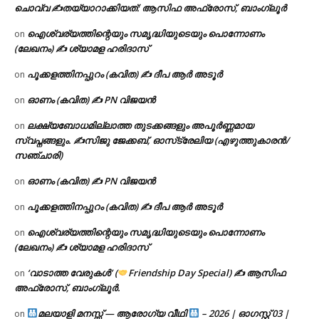
ചൊവ്വ ✍
തയ്യാറാക്കിയത്: ആസിഫ അഫ്രോസ്, ബാംഗ്ലൂർ
ഐശ്വര്യത്തിന്റെയും സമൃദ്ധിയുടെയും പൊന്നോണം
on
(ലേഖനം) ✍ ശ്യാമള ഹരിദാസ്
പൂക്കളത്തിനപ്പുറം (കവിത) ✍ ദീപ ആർ അടൂർ
on
ഓണം (കവിത) ✍ PN വിജയൻ
on
ലക്ഷ്യബോധമില്ലാത്ത തുടക്കങ്ങളും അപൂർണ്ണമായ
on
സ്വപ്നങ്ങളും. ✍️സിജു ജേക്കബ്, ഓസ്‌ട്രേലിയ (എഴുത്തുകാരൻ/
സഞ്ചാരി)
ഓണം (കവിത) ✍ PN വിജയൻ
on
പൂക്കളത്തിനപ്പുറം (കവിത) ✍ ദീപ ആർ അടൂർ
on
ഐശ്വര്യത്തിന്റെയും സമൃദ്ധിയുടെയും പൊന്നോണം
on
(ലേഖനം) ✍ ശ്യാമള ഹരിദാസ്
‘വാടാത്ത വേരുകൾ’ (
Friendship Day Special) ✍ ആസിഫ
on
അഫ്രോസ്, ബാംഗ്ലൂർ.
മലയാളി മനസ്സ് — ആരോഗ്യ വീഥി
– 2026 | ഓഗസ്റ്റ് 03 |
on