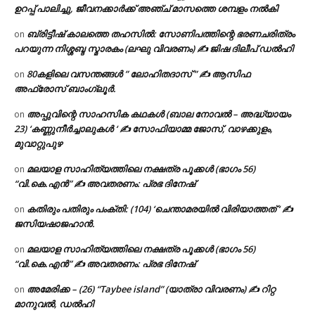
ഉറപ്പ് പാലിച്ചു, ജീവനക്കാർക്ക് അഞ്ച് മാസത്തെ ശമ്പളം നൽകി
ബ്രിട്ടീഷ് കാലത്തെ തഹസിൽ: സോണിപത്തിന്റെ ഭരണചരിത്രം
on
പറയുന്ന നിശ്ശബ്ദ സ്മാരകം (ലഘു വിവരണം) ✍ ജിഷ ദിലീപ് ഡൽഹി
80കളിലെ വസന്തങ്ങൾ ” ലോഹിതദാസ് ” ✍ ആസിഫ
on
അഫ്രോസ് ബാംഗ്ലൂർ.
അപ്പുവിന്റെ സാഹസിക കഥകൾ (ബാല നോവൽ – അദ്ധ്യായം
on
23) ‘കണ്ണുനീർച്ചാലുകൾ ‘ ✍ സോഫിയാമ്മ ജോസ്, വാഴക്കുളം,
മുവാറ്റുപുഴ
മലയാള സാഹിത്യത്തിലെ നക്ഷത്ര പൂക്കൾ (ഭാഗം 56)
on
“വി.കെ.എൻ” ✍ അവതരണം: പ്രഭ ദിനേഷ്
കതിരും പതിരും പംക്തി: (104) ‘ചെന്താമരയിൽ വിരിയാത്തത് ‘ ✍
on
ജസിയഷാജഹാൻ.
മലയാള സാഹിത്യത്തിലെ നക്ഷത്ര പൂക്കൾ (ഭാഗം 56)
on
“വി.കെ.എൻ” ✍ അവതരണം: പ്രഭ ദിനേഷ്
അമേരിക്ക – (26) “Taybee island” (യാത്രാ വിവരണം) ✍ റിറ്റ
on
മാനുവൽ, ഡൽഹി