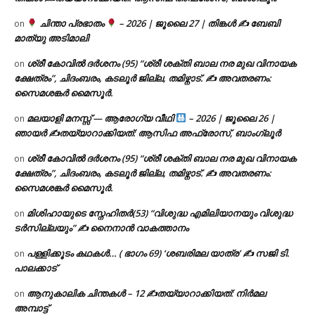
ചിന്താ പ്രഭാതം
– 2026 | ജൂലൈ 27 | തിങ്കൾ ✍
ബേബി
on
മാത്യു അടിമാലി
ശ്രീ കോവിൽ ദർശനം (95) “ശ്രീ ശക്തി ബാല നര മുഖ വിനായക
on
ക്ഷേത്രം”, ചിദംബരം, കടലൂർ ജില്ല, തമിഴ്നാട്. ✍ അവതരണം:
സൈമശങ്കർ മൈസൂർ.
മലയാളി മനസ്സ് — ആരോഗ്യ വീഥി
– 2026 | ജൂലൈ 26 |
on
ഞായർ ✍
തയ്യാറാക്കിയത്: ആസിഫ അഫ്രോസ്, ബാംഗ്ലൂർ
ശ്രീ കോവിൽ ദർശനം (95) “ശ്രീ ശക്തി ബാല നര മുഖ വിനായക
on
ക്ഷേത്രം”, ചിദംബരം, കടലൂർ ജില്ല, തമിഴ്നാട്. ✍ അവതരണം:
സൈമശങ്കർ മൈസൂർ.
മിശിഹായുടെ സ്നേഹിതർ(53) “വിശുദ്ധ എമിലിയാനയും വിശുദ്ധ
on
ടര്‍സില്ലയും” ✍ നൈനാൻ വാകത്താനം
പള്ളിക്കൂടം കഥകൾ… ( ഭാഗം 69) ‘ശബരിമല യാത്ര’ ✍ സജി ടി.
on
പാലക്കാട്
ആനുകാലിക ചിന്തകൾ – 12 ✍തയ്യാറാക്കിയത്: നിർമല
on
അമ്പാട്ട്