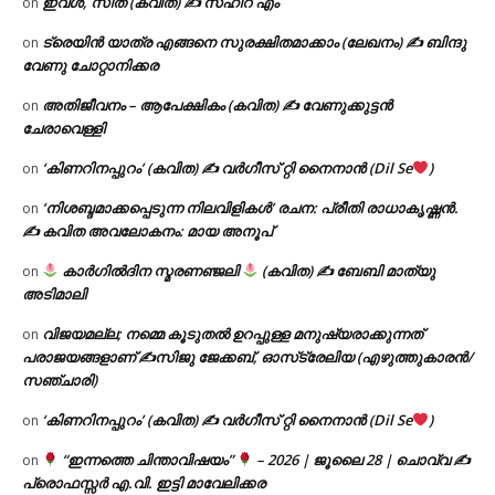
ഇവൾ, സീത (കവിത) ✍ സഹീറ എം
on
ട്രെയിൻ യാത്ര എങ്ങനെ സുരക്ഷിതമാക്കാം (ലേഖനം) ✍ ബിന്ദു
on
വേണു ചോറ്റാനിക്കര
അതിജീവനം – ആപേക്ഷികം (കവിത) ✍ വേണുക്കുട്ടൻ
on
ചേരാവെള്ളി
‘കിണറിനപ്പുറം’ (കവിത) ✍ വർഗീസ് റ്റി നൈനാൻ (Dil Se
)
on
‘നിശബ്ദമാക്കപ്പെടുന്ന നിലവിളികൾ’ രചന: പ്രീതി രാധാകൃഷ്ണൻ.
on
✍ കവിത അവലോകനം: മായ അനൂപ്
കാർഗിൽദിന സ്മരണഞ്ജലി
(കവിത) ✍ ബേബി മാത്യു
on
അടിമാലി
വിജയമല്ല; നമ്മെ കൂടുതൽ ഉറപ്പുള്ള മനുഷ്യരാക്കുന്നത്
on
പരാജയങ്ങളാണ് ✍️സിജു ജേക്കബ്, ഓസ്‌ട്രേലിയ (എഴുത്തുകാരൻ/
സഞ്ചാരി)
‘കിണറിനപ്പുറം’ (കവിത) ✍ വർഗീസ് റ്റി നൈനാൻ (Dil Se
)
on
“ഇന്നത്തെ ചിന്താവിഷയം”
– 2026 | ജൂലൈ 28 | ചൊവ്വ ✍
on
പ്രൊഫസ്സർ എ.വി. ഇട്ടി മാവേലിക്കര