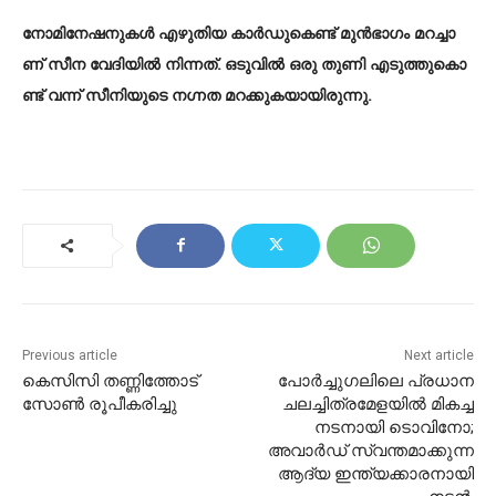
നോ​മി​നേ​ഷ​നു​ക​ള്‍ എ​ഴു​തി​യ കാ​ര്‍​ഡു​കെ​ണ്ട് മു​ന്‍​ഭാ​ഗം മ​റ​ച്ചാ​
ണ് സീ​ന വേ​ദി​യി​ല്‍ നി​ന്ന​ത്. ഒ​ടു​വി​ല്‍ ഒ​രു തു​ണി എ​ടു​ത്തു​കൊ​
ണ്ട് വ​ന്ന് സീ​നി​യു​ടെ ന​ഗ്ന​ത മ​റ​ക്കു​ക​യാ​യി​രു​ന്നു.
Previous article
Next article
കെസിസി തണ്ണിത്തോട്
പോര്‍ച്ചുഗലിലെ പ്രധാന
സോൺ രൂപീകരിച്ചു
ചലച്ചിത്രമേളയില്‍ മികച്ച
നടനായി ടൊവിനോ;
അവാര്‍ഡ് സ്വന്തമാക്കുന്ന
ആദ്യ ഇന്ത്യക്കാരനായി