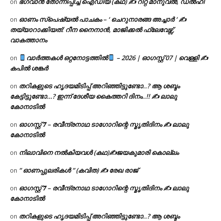
ഭഗവാൻ തോന്നിപ്പിച്ച ഐഡിയ (കഥ) ✍ റിറ്റ മാനുവൽ, ഡൽഹി
on
ഓണം സ്പെഷ്യൽ പാചകം – ‘ ചെറുനാരങ്ങ അച്ചാർ ‘ ✍
on
തയ്യാറാക്കിയത്: റീന നൈനാൻ, മാജിക്കൽ ഫ്ലേവേഴ്സ്,
വാകത്താനം
വാർത്തകൾ ഒറ്റനോട്ടത്തിൽ
– 2026 | ഓഗസ്റ്റ് 07 | വെള്ളി ✍
on
കപിൽ ശങ്കർ
തറികളുടെ ഹൃദയമിടിപ്പ് അറിഞ്ഞിട്ടുണ്ടോ..? ആ ശബ്ദം
on
കേട്ടിട്ടുണ്ടോ…? ഇന്ന് ദേശീയ കൈത്തറി ദിനം..!! ✍ ലാലു
കോനാടിൽ
ഓഗസ്റ്റ് 𝟕 – രവീന്ദ്രനാഥ ടാഗോറിന്റെ സ്മൃതിദിനം ✍ ലാലു
on
കോനാടിൽ
നിലാവിനെ നൽകിയവൾ (കഥ)✍ജയകുമാരി കൊല്ലം
on
” ഓണപ്പുലരികൾ ” (കവിത) ✍ രേഖ രാജ്
on
ഓഗസ്റ്റ് 𝟕 – രവീന്ദ്രനാഥ ടാഗോറിന്റെ സ്മൃതിദിനം ✍ ലാലു
on
കോനാടിൽ
തറികളുടെ ഹൃദയമിടിപ്പ് അറിഞ്ഞിട്ടുണ്ടോ..? ആ ശബ്ദം
on