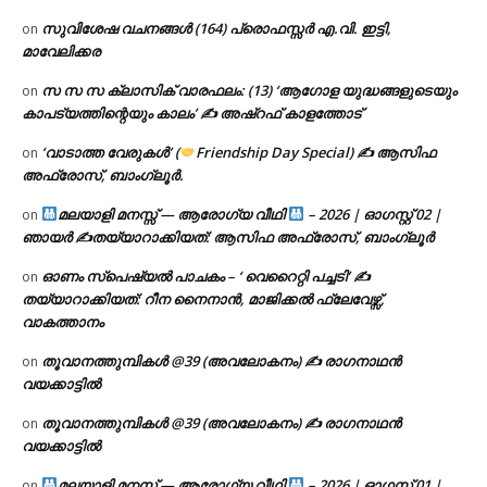
സുവിശേഷ വചനങ്ങൾ (164) പ്രൊഫസ്സർ എ.വി. ഇട്ടി,
on
മാവേലിക്കര
സ സ സ ക്ലാസിക് വാരഫലം: (13) ‘ആഗോള യുദ്ധങ്ങളുടെയും
on
കാപട്യത്തിന്റെയും കാലം’ ✍ അഷ്റഫ് കാളത്തോട്
‘വാടാത്ത വേരുകൾ’ (
Friendship Day Special) ✍ ആസിഫ
on
അഫ്രോസ്, ബാംഗ്ലൂർ.
മലയാളി മനസ്സ് — ആരോഗ്യ വീഥി
– 2026 | ഓഗസ്റ്റ് 02 |
on
ഞായർ ✍
തയ്യാറാക്കിയത്: ആസിഫ അഫ്രോസ്, ബാംഗ്ലൂർ
ഓണം സ്പെഷ്യൽ പാചകം – ‘ വെറൈറ്റി പച്ചടി’ ✍
on
തയ്യാറാക്കിയത്: റീന നൈനാൻ, മാജിക്കൽ ഫ്ലേവേഴ്സ്,
വാകത്താനം
തൂവാനത്തുമ്പികൾ @39 (അവലോകനം) ✍ രാഗനാഥൻ
on
വയക്കാട്ടിൽ
തൂവാനത്തുമ്പികൾ @39 (അവലോകനം) ✍ രാഗനാഥൻ
on
വയക്കാട്ടിൽ
മലയാളി മനസ്സ് — ആരോഗ്യ വീഥി
– 2026 | ഓഗസ്റ്റ് 01 |
on