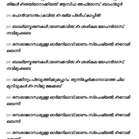
തിങ്കൾ ✍
തയ്യാറാക്കിയത്: ആസിഫ അഫ്രോസ്, ബാംഗ്ലൂർ
പൊൻവസന്തം (കവിത) ✍ രമ്യ പ്രദീപ് കാപ്പിൽ
on
ബാല്യസ്മരണകൾ (ഓണക്കവിത) ✍ ശശികല മോഹൻദാസ്,
on
നവിമുംബൈ
രസരാജഗന്ധമുള്ള ഓർമനിലാവ് (ഓണം സ്‌പെഷ്യൽ) ✍റോമി
on
ബെന്നി
ബാല്യസ്മരണകൾ (ഓണക്കവിത) ✍ ശശികല മോഹൻദാസ്,
on
നവിമുംബൈ
വാക്കിനും പ്രവൃത്തിക്കുമപ്പുറം: തുന്നിച്ചേർക്കാനാവാത്ത ചില
on
മുറിവുകൾ ✍️ സിജു ജേക്കബ്
രസരാജഗന്ധമുള്ള ഓർമനിലാവ് (ഓണം സ്‌പെഷ്യൽ) ✍റോമി
on
ബെന്നി
രസരാജഗന്ധമുള്ള ഓർമനിലാവ് (ഓണം സ്‌പെഷ്യൽ) ✍റോമി
on
ബെന്നി
രസരാജഗന്ധമുള്ള ഓർമനിലാവ് (ഓണം സ്‌പെഷ്യൽ) ✍റോമി
on
ബെന്നി