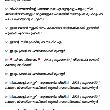
വിശ്വാസത്തിന്റെ പരമ്പരാഗത ചട്ടക്കൂടുകളും ആധുനിക
on
യാഥാർത്ഥ്യങ്ങളും: മാറ്റങ്ങളുടെ പാതയിൽ സഭയും സമൂഹവും ✍
പി പി ചെറിയാൻ, ഡാളസ്
ഇന്ന് ഭരതൻ സ്മൃതി ദിനം. ഭരതൻ്റെ ഓർമ്മയ്ക്കായി ‘ഇത്തിരി
on
പൂക്കൾ ചുവന്ന പൂക്കൾ..’
ഇവൾ, സീത (കവിത) ✍ സഹീറ എം
on
ഇഷ്ടം. (കഥ) ✍ ചന്ദ്രശേഖരൻ മുണ്ടൂർ
on
ചിന്താ പ്രഭാതം
– 2026 | ജൂലൈ 30 | വ്യാഴം ✍
ബേബി
on
മാത്യു അടിമാലി
ഇഷ്ടം. (കഥ) ✍ ചന്ദ്രശേഖരൻ മുണ്ടൂർ
on
മലയാളി മനസ്സ് — ആരോഗ്യ വീഥി
– 2026 | ജൂലൈ 30 |
on
വ്യാഴം ✍
തയ്യാറാക്കിയത്: ആസിഫ അഫ്രോസ്, ബാംഗ്ലൂർ
മലയാളി മനസ്സ് — ആരോഗ്യ വീഥി
– 2026 | ജൂലൈ 30 |
on
വ്യാഴം ✍
തയ്യാറാക്കിയത്: ആസിഫ അഫ്രോസ്, ബാംഗ്ലൂർ