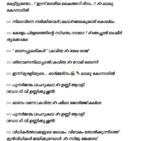
കേട്ടിട്ടുണ്ടോ…? ഇന്ന് ദേശീയ കൈത്തറി ദിനം..!! ✍ ലാലു
കോനാടിൽ
നിലാവിനെ നൽകിയവൾ (കഥ)✍ജയകുമാരി കൊല്ലം
on
കേരളം പ്രളയത്തിന്റെ സ്വന്തം നാടോ ? ✍️അഫ്സൽ ബഷീർ
on
തൃക്കോമല
” ഓണപ്പുലരികൾ ” (കവിത) ✍ രേഖ രാജ്
on
ശ്രാവണനിലാപ്പാൽ (കവിത) ✍ റോമി ബെന്നി
on
ഇന്ന് മുരളിയുടെ… ഓർമ്മദിനം
ലാലു കോനാടിൽ
on
പുനർജന്മം (ചെറുകഥ) ✍ ഉണ്ണി ആവട്ടി
on
(ഡോ.ടി.വി.ഉണ്ണിക്കൃഷ്ണൻ)
ഓണം വന്നേ (കവിത) ✍ ഷീലാ ജോർജ്ജ് കല്ലട
on
പുനർജന്മം (ചെറുകഥ) ✍ ഉണ്ണി ആവട്ടി
on
(ഡോ.ടി.വി.ഉണ്ണിക്കൃഷ്ണൻ)
വിധികർത്താക്കളുടെ ലോകം: വിവേകം തോൽക്കുന്നിടത്ത്
on
മുൻവിധികൾ ജയിക്കുമ്പോൾ. ✍️ സിജു ജേക്കബ്