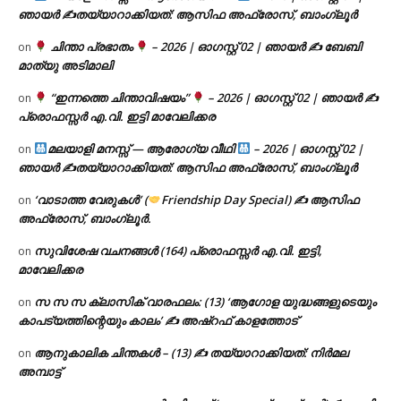
ഞായർ ✍
തയ്യാറാക്കിയത്: ആസിഫ അഫ്രോസ്, ബാംഗ്ലൂർ
ചിന്താ പ്രഭാതം
– 2026 | ഓഗസ്റ്റ് 02 | ഞായർ ✍
ബേബി
on
മാത്യു അടിമാലി
“ഇന്നത്തെ ചിന്താവിഷയം”
– 2026 | ഓഗസ്റ്റ് 02 | ഞായർ ✍
on
പ്രൊഫസ്സർ എ.വി. ഇട്ടി മാവേലിക്കര
മലയാളി മനസ്സ് — ആരോഗ്യ വീഥി
– 2026 | ഓഗസ്റ്റ് 02 |
on
ഞായർ ✍
തയ്യാറാക്കിയത്: ആസിഫ അഫ്രോസ്, ബാംഗ്ലൂർ
‘വാടാത്ത വേരുകൾ’ (
Friendship Day Special) ✍ ആസിഫ
on
അഫ്രോസ്, ബാംഗ്ലൂർ.
സുവിശേഷ വചനങ്ങൾ (164) പ്രൊഫസ്സർ എ.വി. ഇട്ടി,
on
മാവേലിക്കര
സ സ സ ക്ലാസിക് വാരഫലം: (13) ‘ആഗോള യുദ്ധങ്ങളുടെയും
on
കാപട്യത്തിന്റെയും കാലം’ ✍ അഷ്റഫ് കാളത്തോട്
ആനുകാലിക ചിന്തകൾ – (13) ✍ തയ്യാറാക്കിയത്: നിർമല
on
അമ്പാട്ട്