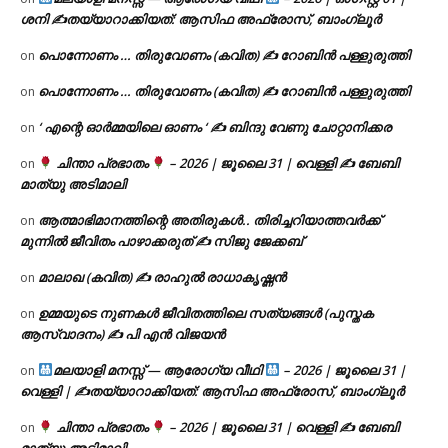
ശനി ✍
തയ്യാറാക്കിയത്: ആസിഫ അഫ്രോസ്, ബാംഗ്ലൂർ
പൊന്നോണം … തിരുവോണം (കവിത) ✍ റോബിൻ പള്ളുരുത്തി
on
പൊന്നോണം … തിരുവോണം (കവിത) ✍ റോബിൻ പള്ളുരുത്തി
on
‘ എന്റെ ഓർമ്മയിലെ ഓണം ‘ ✍ ബിന്ദു വേണു ചോറ്റാനിക്കര
on
ചിന്താ പ്രഭാതം
– 2026 | ജൂലൈ 31 | വെള്ളി ✍
ബേബി
on
മാത്യു അടിമാലി
ആത്മാഭിമാനത്തിന്റെ അതിരുകൾ.. തിരിച്ചറിയാത്തവർക്ക്
on
മുന്നിൽ ജീവിതം പാഴാക്കരുത് ✍️ സിജു ജേക്കബ്
മാലാഖ (കവിത) ✍ രാഹുൽ രാധാകൃഷ്ണൻ
on
ഉമ്മയുടെ നുണകൾ ജീവിതത്തിലെ സത്യങ്ങൾ (പുസ്തക
on
ആസ്വാദനം) ✍ പി എൻ വിജയൻ
മലയാളി മനസ്സ് — ആരോഗ്യ വീഥി
– 2026 | ജൂലൈ 31 |
on
വെള്ളി | ✍
തയ്യാറാക്കിയത്: ആസിഫ അഫ്രോസ്, ബാംഗ്ലൂർ
ചിന്താ പ്രഭാതം
– 2026 | ജൂലൈ 31 | വെള്ളി ✍
ബേബി
on
മാത്യു അടിമാലി