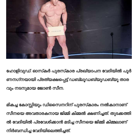
ഹോ​ളി​വു​ഡ്: ഓ​സ്‌​ക​ര്‍ പു​ര​സ്‌​കാ​ര പ്ര​ഖ്യാ​പ​ന വേ​ദി​യി​ല്‍ പൂ​ര്‍​
ണ​ന​ഗ്‌​ന​യാ​യി പ്ര​ത്യ​ക്ഷ​പ്പെ​ട്ട് ഡ​ബ്ലൂ​ഡ​ബ്യൂ​ഡ​ബ്യൂ താ​ര​
വും ന​ട​നു​മാ​യ ജോ​ണ്‍ സീ​ന.
മി​ക​ച്ച കോ​സ്റ്റി​യൂം ഡി​സൈ​ന​റി​ന് പു​ര​സ്‌​കാ​രം ന​ല്‍​കാ​നാ​ണ്
സീ​ന​യെ അ​വ​താ​ര​ക​നാ​യ ജി​മ്മി കി​മ്മ​ല്‍ ക്ഷ​ണി​ച്ച​ത്. തു​ട​ക്ക​ത്തി​
ല്‍ വേ​ദി​യി​ല്‍ പ്ര​വേ​ശി​ക്കാ​ന്‍ മ​ടി​ച്ച സീ​ന​യെ ജി​മ്മി കി​മ്മ​ലാ​ണ്
നി​ര്‍​ബ​ന്ധി​ച്ച വേ​ദി​യി​ലെ​ത്തി​ച്ച​ത്.