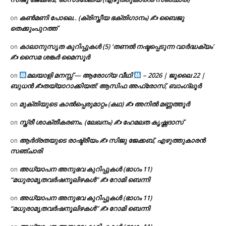
കൺമണി പോലെ.. (ക്രിസ്തീയ ഭക്തിഗാനം) ✍ ബൈജു
on
തെക്കുംപുറത്ത്
കാലാനുസൃത കുറിപ്പുകൾ (5) ‘തണൽ നഷ്ടപ്പെടുന്ന വാർദ്ധക്യം’
on
✍ സൈമ ശങ്കർ മൈസൂർ
മലയാളി മനസ്സ് — ആരോഗ്യ വീഥി
– 2026 | ജൂലൈ 22 |
on
ബുധൻ ✍
തയ്യാറാക്കിയത്: ആസിഫ അഫ്രോസ്, ബാംഗ്ലൂർ
മുക്തിയുടെ കാൽപ്പെരുമാറ്റം (കഥ) ✍ അനിൽ മണ്ണത്തൂർ
on
സ്ത്രീ ശാക്തീകരണം. (ലേഖനം) ✍ ഹേമലത കൃഷ്ണദാസ്
on
ആർദ്രതയുടെ രാഷ്ട്രീയം ✍️ സിജു ജേക്കബ്, എഴുത്തുകാരൻ
on
സഞ്ചാരി
അധ്യാപന അനുഭവ കുറിപ്പുകൾ (ഭാഗം 11)
on
“മധുരാമൃതവർഷനൂലിഴകൾ” ✍ റോമി ബെന്നി
അധ്യാപന അനുഭവ കുറിപ്പുകൾ (ഭാഗം 11)
on
“മധുരാമൃതവർഷനൂലിഴകൾ” ✍ റോമി ബെന്നി