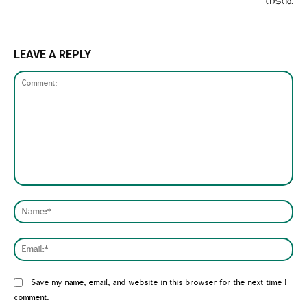
നടന്‍.
LEAVE A REPLY
Comment:
Nam
Emai
Website:
Save my name, email, and website in this browser for the next time I
comment.