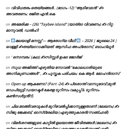
വിവിധതരം തെയ്യങ്ങൾ.. (ഭാഗം -12) “ആടിവേടൻ” ✍
on
അവതരണം: രജിത എൻ.കെ
അമേരിക്ക – (26) “Taybee island” (യാത്രാ വിവരണം) ✍ റിറ്റ
on
മാനുവൽ, ഡൽഹി
മലയാളി മനസ്സ് — ആരോഗ്യ വീഥി
– 2026 | ജൂലൈ 24 |
on
വെള്ളി ✍
തയ്യാറാക്കിയത്: ആസിഫ അഫ്രോസ്, ബാംഗ്ലൂർ
‘ നൊമ്പരം’ (കഥ) ✍സിസ്റ്റർ ഉഷാ ജോർജ്
on
സുധ അജിത്ത് എഴുതിയ നോവൽ “കോലധാരിയുടെ
on
അഗ്നികുണ്ഡങ്ങള്‍” , ✍ പുസ്തക പരിചയം: കെ ആർ. മോഹൻദാസ്
Open up ആകണോ? (Part -24) ✍ പ്രശാന്ത് വാസുദേവ് (മുൻ
on
ഡെപ്യൂട്ടി ഡയറക്ടർ കേരള ടൂറിസം വകുപ്പ് & ടൂറിസം
കൺസൾട്ടൻ്റ്).
ചില മടങ്ങിവരവുകൾ മുറിവേൽപ്പിക്കാനുള്ളതാണ്! (ലേഖനം) ✍️
on
സിജു ജേക്കബ്, ഓസ്‌ട്രേലിയ (എഴുത്തുകാരൻ/സഞ്ചാരി)
വിമർശനങ്ങളുടെ കാറ്റിൽ ഉലയാത്ത ജീവിതങ്ങൾ (ലേഖനം) ✍️
on
സിജു ജേക്കബ്, ഓസ്‌ട്രേലിയ (എഴുത്തുകാരൻ/സഞ്ചാരി)