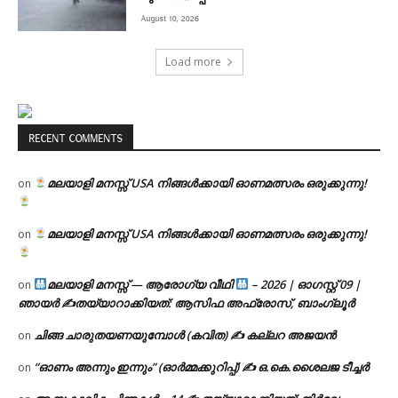
August 10, 2026
Load more
RECENT COMMENTS
മലയാളി മനസ്സ് USA നിങ്ങൾക്കായി ഓണമത്സരം ഒരുക്കുന്നു!
on
മലയാളി മനസ്സ് USA നിങ്ങൾക്കായി ഓണമത്സരം ഒരുക്കുന്നു!
on
മലയാളി മനസ്സ് — ആരോഗ്യ വീഥി
– 2026 | ഓഗസ്റ്റ് 09 |
on
ഞായർ ✍
തയ്യാറാക്കിയത്: ആസിഫ അഫ്രോസ്, ബാംഗ്ലൂർ
ചിങ്ങ ചാരുതയണയുമ്പോൾ (കവിത) ✍ കല്ലറ അജയൻ
on
“ഓണം അന്നും ഇന്നും” (ഓർമ്മക്കുറിപ്പ്) ✍ ഒ.കെ.ശൈലജ ടീച്ചർ
on