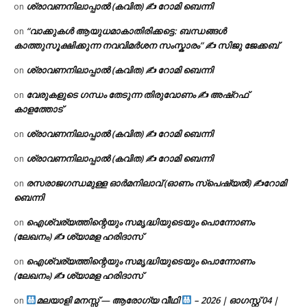
ശ്രാവണനിലാപ്പാൽ (കവിത) ✍ റോമി ബെന്നി
on
“വാക്കുകൾ ആയുധമാകാതിരിക്കട്ടെ: ബന്ധങ്ങൾ
on
കാത്തുസൂക്ഷിക്കുന്ന നവവിമർശന സംസ്കാരം” ✍️ സിജു ജേക്കബ്
ശ്രാവണനിലാപ്പാൽ (കവിത) ✍ റോമി ബെന്നി
on
വേരുകളുടെ ഗന്ധം തേടുന്ന തിരുവോണം ✍ അഷ്റഫ്
on
കാളത്തോട്
ശ്രാവണനിലാപ്പാൽ (കവിത) ✍ റോമി ബെന്നി
on
ശ്രാവണനിലാപ്പാൽ (കവിത) ✍ റോമി ബെന്നി
on
രസരാജഗന്ധമുള്ള ഓർമനിലാവ് (ഓണം സ്‌പെഷ്യൽ) ✍റോമി
on
ബെന്നി
ഐശ്വര്യത്തിന്റെയും സമൃദ്ധിയുടെയും പൊന്നോണം
on
(ലേഖനം) ✍ ശ്യാമള ഹരിദാസ്
ഐശ്വര്യത്തിന്റെയും സമൃദ്ധിയുടെയും പൊന്നോണം
on
(ലേഖനം) ✍ ശ്യാമള ഹരിദാസ്
മലയാളി മനസ്സ് — ആരോഗ്യ വീഥി
– 2026 | ഓഗസ്റ്റ് 04 |
on