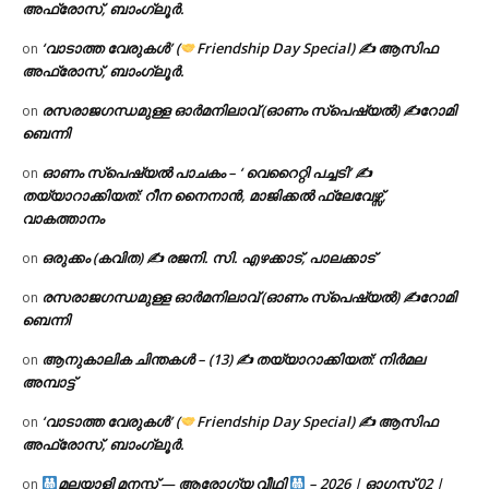
അഫ്രോസ്, ബാംഗ്ലൂർ.
‘വാടാത്ത വേരുകൾ’ (
Friendship Day Special) ✍ ആസിഫ
on
അഫ്രോസ്, ബാംഗ്ലൂർ.
രസരാജഗന്ധമുള്ള ഓർമനിലാവ് (ഓണം സ്‌പെഷ്യൽ) ✍റോമി
on
ബെന്നി
ഓണം സ്പെഷ്യൽ പാചകം – ‘ വെറൈറ്റി പച്ചടി’ ✍
on
തയ്യാറാക്കിയത്: റീന നൈനാൻ, മാജിക്കൽ ഫ്ലേവേഴ്സ്,
വാകത്താനം
ഒരുക്കം (കവിത) ✍ രജനി. സി. എഴക്കാട്, പാലക്കാട്
on
രസരാജഗന്ധമുള്ള ഓർമനിലാവ് (ഓണം സ്‌പെഷ്യൽ) ✍റോമി
on
ബെന്നി
ആനുകാലിക ചിന്തകൾ – (13) ✍ തയ്യാറാക്കിയത്: നിർമല
on
അമ്പാട്ട്
‘വാടാത്ത വേരുകൾ’ (
Friendship Day Special) ✍ ആസിഫ
on
അഫ്രോസ്, ബാംഗ്ലൂർ.
മലയാളി മനസ്സ് — ആരോഗ്യ വീഥി
– 2026 | ഓഗസ്റ്റ് 02 |
on