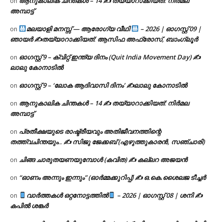
ആനുകാലിക ചിന്തകൾ – 14 ✍ തയ്യാറാക്കിയത്: നിർമല
on
അമ്പാട്ട്
മലയാളി മനസ്സ് — ആരോഗ്യ വീഥി
– 2026 | ഓഗസ്റ്റ് 09 |
on
ഞായർ ✍
തയ്യാറാക്കിയത്: ആസിഫ അഫ്രോസ്, ബാംഗ്ലൂർ
ഓഗസ്റ്റ് 9 – ക്വിറ്റ് ഇന്ത്യ ദിനം (Quit India Movement Day) ✍
on
ലാലു കോനാടിൽ
ഓഗസ്റ്റ് 9 – ‘ലോക ആദിവാസി ദിനം’ ✍️ലാലു കോനാടിൽ
on
ആനുകാലിക ചിന്തകൾ – 14 ✍ തയ്യാറാക്കിയത്: നിർമല
on
അമ്പാട്ട്
പ്രതീക്ഷയുടെ രാഷ്ട്രീയവും അതിജീവനത്തിന്റെ
on
തത്ത്വചിന്തയും.. ✍️ സിജു ജേക്കബ് (എഴുത്തുകാരൻ, സഞ്ചാരി)
ചിങ്ങ ചാരുതയണയുമ്പോൾ (കവിത) ✍ കല്ലറ അജയൻ
on
“ഓണം അന്നും ഇന്നും” (ഓർമ്മക്കുറിപ്പ്) ✍ ഒ.കെ.ശൈലജ ടീച്ചർ
on
വാർത്തകൾ ഒറ്റനോട്ടത്തിൽ
– 2026 | ഓഗസ്റ്റ് 08 | ശനി ✍
on
കപിൽ ശങ്കർ