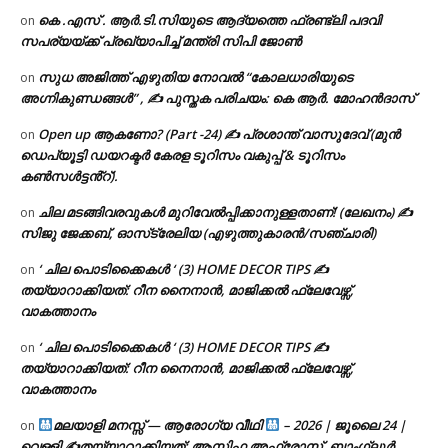
കെ .എസ് . ആർ.ടി.സിയുടെ ആദ്യത്തെ ഫ്രണ്ട്ലി പദവി
on
സപര്യയ്ക്ക് പ്രഖ്യാപിച്ച് മന്ത്രി സിപി ജോൺ
സുധ അജിത്ത് എഴുതിയ നോവൽ “കോലധാരിയുടെ
on
അഗ്നികുണ്ഡങ്ങള്‍” , ✍ പുസ്തക പരിചയം: കെ ആർ. മോഹൻദാസ്
Open up ആകണോ? (Part -24) ✍ പ്രശാന്ത് വാസുദേവ് (മുൻ
on
ഡെപ്യൂട്ടി ഡയറക്ടർ കേരള ടൂറിസം വകുപ്പ് & ടൂറിസം
കൺസൾട്ടൻ്റ്).
ചില മടങ്ങിവരവുകൾ മുറിവേൽപ്പിക്കാനുള്ളതാണ്! (ലേഖനം) ✍️
on
സിജു ജേക്കബ്, ഓസ്‌ട്രേലിയ (എഴുത്തുകാരൻ/സഞ്ചാരി)
‘ ചില പൊടിക്കൈകൾ ‘ (3) HOME DECOR TIPS ✍
on
തയ്യാറാക്കിയത്: റീന നൈനാൻ, മാജിക്കൽ ഫ്ലേവേഴ്സ്,
വാകത്താനം
‘ ചില പൊടിക്കൈകൾ ‘ (3) HOME DECOR TIPS ✍
on
തയ്യാറാക്കിയത്: റീന നൈനാൻ, മാജിക്കൽ ഫ്ലേവേഴ്സ്,
വാകത്താനം
മലയാളി മനസ്സ് — ആരോഗ്യ വീഥി
– 2026 | ജൂലൈ 24 |
on
വെള്ളി ✍
തയ്യാറാക്കിയത്: ആസിഫ അഫ്രോസ്, ബാംഗ്ലൂർ