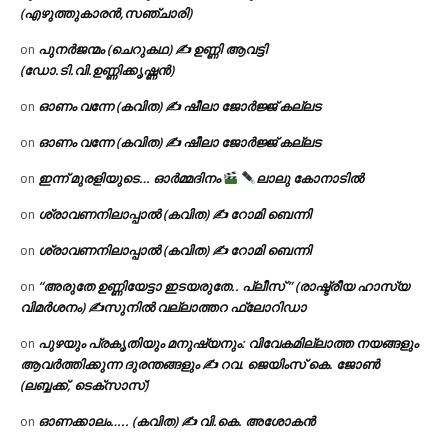
(എഴുത്തുകാരൻ,സഞ്ചാരി)
പുനർജന്മം (ചെറുകഥ) ✍ ഉണ്ണി ആവട്ടി
on
(ഡോ.ടി.വി.ഉണ്ണിക്കൃഷ്ണൻ)
ഓണം വന്നേ (കവിത) ✍ ഷീലാ ജോർജ്ജ് കല്ലട
on
ഓണം വന്നേ (കവിത) ✍ ഷീലാ ജോർജ്ജ് കല്ലട
on
ഇന്ന് മുരളിയുടെ… ഓർമ്മദിനം
ലാലു കോനാടിൽ
on
ശ്രാവണനിലാപ്പാൽ (കവിത) ✍ റോമി ബെന്നി
on
ശ്രാവണനിലാപ്പാൽ (കവിത) ✍ റോമി ബെന്നി
on
“അരുതേ ഉണ്ണിയേട്ടാ ഇടയരുതേ.. പ്ലീസ് ” (രാഷ്ട്രീയ ഹാസ്യ
on
വിമർശനം) ✍സുനിൽ വല്ലാത്തറ ഫ്ലോറിഡാ
പുഴയും പ്രകൃതിയും മനുഷ്യനും: വിവേകമില്ലാത്ത നയങ്ങളും
on
ആവർത്തിക്കുന്ന ദുരന്തങ്ങളും ✍ റവ. ജെയിംസ് കെ. ജോൺ
(ലബ്ബക്ക്, ടെക്സാസ്)
ഓണക്കാലം….. (കവിത) ✍ വി.കെ. അശോകൻ
on