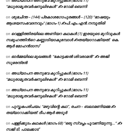
അധ്യാപന അനുഭവ കുറിപ്പുകൾ (ഭാഗം 11)
on
“മധുരാമൃതവർഷനൂലിഴകൾ” ✍ റോമി ബെന്നി
ശുഭചിന്ത – (144) പ്രകാശഗോപുരങ്ങൾ – (120) “ഭാഷയും
on
ആശയസംവേദനവും” (ഭാഗം-1) ✍പി.എം.എൻ.നമ്പൂതിരി
വെള്ളിത്തിരയിലെ അണിയറ കഥകൾ (1) ഇരയുടെ മുറിവുകൾ
on
സമൂഹത്തിന്‍റെ കണ്ണാടിയാകുമ്പോൾ ✍തയ്യാറാക്കിയത്: കെ.
ആര്‍ മോഹന്‍ദാസ്
ഓർമ്മയിലെ മുഖങ്ങൾ: “കോട്ടക്കൽ ശിവരാമൻ” ✍ അജി
on
സുരേന്ദ്രൻ
അധ്യാപന അനുഭവ കുറിപ്പുകൾ (ഭാഗം 11)
on
“മധുരാമൃതവർഷനൂലിഴകൾ” ✍ റോമി ബെന്നി
അധ്യാപന അനുഭവ കുറിപ്പുകൾ (ഭാഗം 11)
on
“മധുരാമൃതവർഷനൂലിഴകൾ” ✍ റോമി ബെന്നി
പുസ്തകപരിചയം: “മഴുവിന്റെ കഥ”, രചന – ബലാമണിയമ്മ ✍
on
തയ്യാറാക്കിയത്: ദീപ ആർ അടൂർ
പള്ളിക്കൂടം കഥകൾ (ഭാഗം 68) “ഒരു സ്വപ്നം പൂവണിയുന്നു…” ✍
on
സജി ടി. പാലക്കാട്