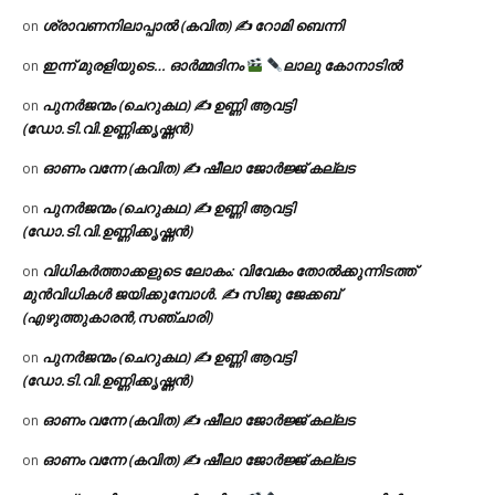
ശ്രാവണനിലാപ്പാൽ (കവിത) ✍ റോമി ബെന്നി
on
ഇന്ന് മുരളിയുടെ… ഓർമ്മദിനം
ലാലു കോനാടിൽ
on
പുനർജന്മം (ചെറുകഥ) ✍ ഉണ്ണി ആവട്ടി
on
(ഡോ.ടി.വി.ഉണ്ണിക്കൃഷ്ണൻ)
ഓണം വന്നേ (കവിത) ✍ ഷീലാ ജോർജ്ജ് കല്ലട
on
പുനർജന്മം (ചെറുകഥ) ✍ ഉണ്ണി ആവട്ടി
on
(ഡോ.ടി.വി.ഉണ്ണിക്കൃഷ്ണൻ)
വിധികർത്താക്കളുടെ ലോകം: വിവേകം തോൽക്കുന്നിടത്ത്
on
മുൻവിധികൾ ജയിക്കുമ്പോൾ. ✍️ സിജു ജേക്കബ്
(എഴുത്തുകാരൻ,സഞ്ചാരി)
പുനർജന്മം (ചെറുകഥ) ✍ ഉണ്ണി ആവട്ടി
on
(ഡോ.ടി.വി.ഉണ്ണിക്കൃഷ്ണൻ)
ഓണം വന്നേ (കവിത) ✍ ഷീലാ ജോർജ്ജ് കല്ലട
on
ഓണം വന്നേ (കവിത) ✍ ഷീലാ ജോർജ്ജ് കല്ലട
on