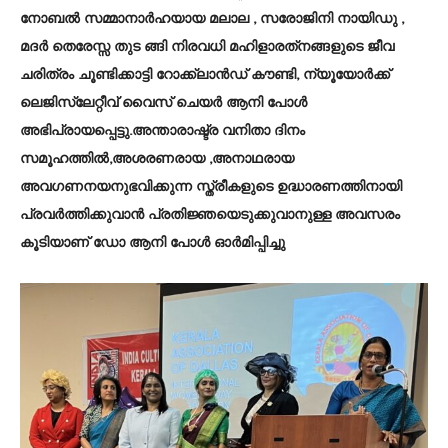
നോബൽ സമ്മാനാർഹയായ മലാല , സരോജിനി നായിഡു ,
മദർ തെരേസ്സ തുട ങ്ങി നിരവധി മഹിളാരത്‌നങ്ങളുടെ ജീവ
ചരിത്രം ചൂണ്ടിക്കാട്ടി റോക്ക്‌ലാൻഡ് കൗണ്ടി, ന്യൂയോർക്ക്
ലെജിസ്ലേറ്റീവ് വൈസ് ചെയർ ആനി പോൾ
അഭിപ്രായപ്പെട്ടു.അന്താരാഷ്ട്ര വനിതാ ദിനം
സമൂഹത്തിൽ,അശരണരായ ,അനാഥരായ
അവഗണനയനുഭവിക്കുന്ന സ്ത്രീകളുടെ ഉദ്ധാരണത്തിനായി
പ്രവർത്തിക്കുവാൻ പ്രതിജ്ഞയെടുക്കുവാനുള്ള അവസരം
കൂടിയാണ് ഡോ ആനി പോൾ ഓർമിപ്പിച്ചു