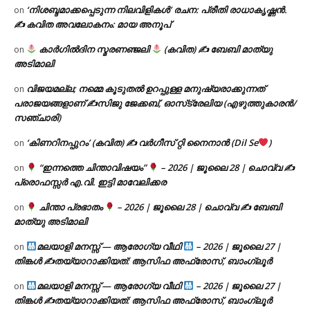
‘നിശബ്ദമാക്കപ്പെടുന്ന നിലവിളികൾ’ രചന: പ്രീതി രാധാകൃഷ്ണൻ.
on
✍ കവിത അവലോകനം: മായ അനൂപ്
കാർഗിൽദിന സ്മരണഞ്ജലി
(കവിത) ✍ ബേബി മാത്യു
on
അടിമാലി
വിജയമല്ല; നമ്മെ കൂടുതൽ ഉറപ്പുള്ള മനുഷ്യരാക്കുന്നത്
on
പരാജയങ്ങളാണ് ✍️സിജു ജേക്കബ്, ഓസ്‌ട്രേലിയ (എഴുത്തുകാരൻ/
സഞ്ചാരി)
‘കിണറിനപ്പുറം’ (കവിത) ✍ വർഗീസ് റ്റി നൈനാൻ (Dil Se
)
on
“ഇന്നത്തെ ചിന്താവിഷയം”
– 2026 | ജൂലൈ 28 | ചൊവ്വ ✍
on
പ്രൊഫസ്സർ എ.വി. ഇട്ടി മാവേലിക്കര
ചിന്താ പ്രഭാതം
– 2026 | ജൂലൈ 28 | ചൊവ്വ ✍
ബേബി
on
മാത്യു അടിമാലി
മലയാളി മനസ്സ് — ആരോഗ്യ വീഥി
– 2026 | ജൂലൈ 27 |
on
തിങ്കൾ ✍
തയ്യാറാക്കിയത്: ആസിഫ അഫ്രോസ്, ബാംഗ്ലൂർ
മലയാളി മനസ്സ് — ആരോഗ്യ വീഥി
– 2026 | ജൂലൈ 27 |
on
തിങ്കൾ ✍
തയ്യാറാക്കിയത്: ആസിഫ അഫ്രോസ്, ബാംഗ്ലൂർ