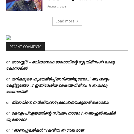
August 7, 2026
Load more
RECENT COMMENTS
ഓഗസ്റ്റ് 𝟕 – രവീന്ദ്രനാഥ ടാഗോറിന്റെ സ്മൃതിദിനം ✍ ലാലു
on
കോനാടിൽ
തറികളുടെ ഹൃദയമിടിപ്പ് അറിഞ്ഞിട്ടുണ്ടോ..? ആ ശബ്ദം
on
കേട്ടിട്ടുണ്ടോ…? ഇന്ന് ദേശീയ കൈത്തറി ദിനം..!! ✍ ലാലു
കോനാടിൽ
നിലാവിനെ നൽകിയവൾ (കഥ)✍ജയകുമാരി കൊല്ലം
on
കേരളം പ്രളയത്തിന്റെ സ്വന്തം നാടോ ? ✍️അഫ്സൽ ബഷീർ
on
തൃക്കോമല
” ഓണപ്പുലരികൾ ” (കവിത) ✍ രേഖ രാജ്
on