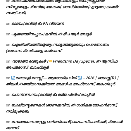
ലക്ഷ്യബോധമില്ലാത്ത തുടക്കങ്ങളും അപൂർണ്ണമായ
on
സ്വപ്നങ്ങളും. ✍️സിജു ജേക്കബ്, ഓസ്‌ട്രേലിയ (എഴുത്തുകാരൻ/
സഞ്ചാരി)
ഓണം (കവിത) ✍ PN വിജയൻ
on
പൂക്കളത്തിനപ്പുറം (കവിത) ✍ ദീപ ആർ അടൂർ
on
ഐശ്വര്യത്തിന്റെയും സമൃദ്ധിയുടെയും പൊന്നോണം
on
(ലേഖനം) ✍ ശ്യാമള ഹരിദാസ്
‘വാടാത്ത വേരുകൾ’ (
Friendship Day Special) ✍ ആസിഫ
on
അഫ്രോസ്, ബാംഗ്ലൂർ.
മലയാളി മനസ്സ് — ആരോഗ്യ വീഥി
– 2026 | ഓഗസ്റ്റ് 03 |
on
തിങ്കൾ ✍
തയ്യാറാക്കിയത്: ആസിഫ അഫ്രോസ്, ബാംഗ്ലൂർ
പൊൻവസന്തം (കവിത) ✍ രമ്യ പ്രദീപ് കാപ്പിൽ
on
ബാല്യസ്മരണകൾ (ഓണക്കവിത) ✍ ശശികല മോഹൻദാസ്,
on
നവിമുംബൈ
രസരാജഗന്ധമുള്ള ഓർമനിലാവ് (ഓണം സ്‌പെഷ്യൽ) ✍റോമി
on
ബെന്നി