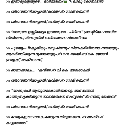
ഇന്ന് മുരളിയുടെ… ഓർമ്മദിനം
ലാലു കോനാടിൽ
on
ശ്രാവണനിലാപ്പാൽ (കവിത) ✍ റോമി ബെന്നി
on
ശ്രാവണനിലാപ്പാൽ (കവിത) ✍ റോമി ബെന്നി
on
“അരുതേ ഉണ്ണിയേട്ടാ ഇടയരുതേ.. പ്ലീസ് ” (രാഷ്ട്രീയ ഹാസ്യ
on
വിമർശനം) ✍സുനിൽ വല്ലാത്തറ ഫ്ലോറിഡാ
പുഴയും പ്രകൃതിയും മനുഷ്യനും: വിവേകമില്ലാത്ത നയങ്ങളും
on
ആവർത്തിക്കുന്ന ദുരന്തങ്ങളും ✍ റവ. ജെയിംസ് കെ. ജോൺ
(ലബ്ബക്ക്, ടെക്സാസ്)
ഓണക്കാലം….. (കവിത) ✍ വി.കെ. അശോകൻ
on
ശ്രാവണനിലാപ്പാൽ (കവിത) ✍ റോമി ബെന്നി
on
“വാക്കുകൾ ആയുധമാകാതിരിക്കട്ടെ: ബന്ധങ്ങൾ
on
കാത്തുസൂക്ഷിക്കുന്ന നവവിമർശന സംസ്കാരം” ✍️ സിജു ജേക്കബ്
ശ്രാവണനിലാപ്പാൽ (കവിത) ✍ റോമി ബെന്നി
on
വേരുകളുടെ ഗന്ധം തേടുന്ന തിരുവോണം ✍ അഷ്റഫ്
on
കാളത്തോട്