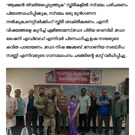
“ആക്ഷൻ ത്വരിതപ്പെടുത്തുക” സ്ത്രീകളിൽ സ്വയം പരിചരണം
പ്രോത്സാഹിപ്പിക്കുക, സ്വയം ഒരു മുൻ‌ഗണന
നൽകുക,നെറ്റ്‌വർക്കിംഗ് സ്ത്രീ ശാക്തീകരണം ,എന്നീ
വിഷയങ്ങളെ കുറിച്ച് ഏമിതോമസ്,ഡോ പ്രിയ വെസ്‌ലി ,ഡോ
ഷൈനി എഡ്‌വേഡ്‌ എന്നിവർ പ്രസംഗിച്ചു.ഉഷ നായരുടെ
കവിത പാരായണം ,ഡോ നിഷ ജേക്കബ് ,സോണിയ സബ്,ദീപ
സണ്ണി എന്നിവരുടെ ഗാനാലാപനം ചടങ്ങിന്റെ മാറ്റ് വർധിപ്പിച്ചു .