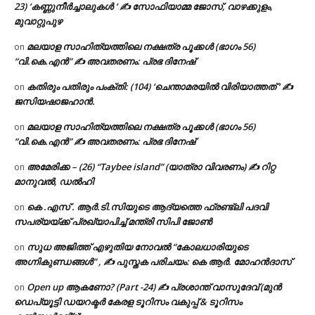
23) ‘കണ്ണുനീർച്ചാലുകൾ ‘ ✍ സോഫിയാമ്മ ജോസ്, വാഴക്കുളം,
മുവാറ്റുപുഴ
മലയാള സാഹിത്യത്തിലെ നക്ഷത്ര പൂക്കൾ (ഭാഗം 56)
on
“വി.കെ.എൻ” ✍ അവതരണം: പ്രഭ ദിനേഷ്
കതിരും പതിരും പംക്തി: (104) ‘ചെന്താമരയിൽ വിരിയാത്തത് ‘ ✍
on
ജസിയഷാജഹാൻ.
മലയാള സാഹിത്യത്തിലെ നക്ഷത്ര പൂക്കൾ (ഭാഗം 56)
on
“വി.കെ.എൻ” ✍ അവതരണം: പ്രഭ ദിനേഷ്
അമേരിക്ക – (26) “Taybee island” (യാത്രാ വിവരണം) ✍ റിറ്റ
on
മാനുവൽ, ഡൽഹി
കെ .എസ് . ആർ.ടി.സിയുടെ ആദ്യത്തെ ഫ്രണ്ട്ലി പദവി
on
സപര്യയ്ക്ക് പ്രഖ്യാപിച്ച് മന്ത്രി സിപി ജോൺ
സുധ അജിത്ത് എഴുതിയ നോവൽ “കോലധാരിയുടെ
on
അഗ്നികുണ്ഡങ്ങള്‍” , ✍ പുസ്തക പരിചയം: കെ ആർ. മോഹൻദാസ്
Open up ആകണോ? (Part -24) ✍ പ്രശാന്ത് വാസുദേവ് (മുൻ
on
ഡെപ്യൂട്ടി ഡയറക്ടർ കേരള ടൂറിസം വകുപ്പ് & ടൂറിസം