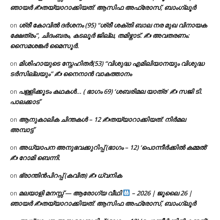
ഞായർ ✍
തയ്യാറാക്കിയത്: ആസിഫ അഫ്രോസ്, ബാംഗ്ലൂർ
ശ്രീ കോവിൽ ദർശനം (95) “ശ്രീ ശക്തി ബാല നര മുഖ വിനായക
on
ക്ഷേത്രം”, ചിദംബരം, കടലൂർ ജില്ല, തമിഴ്നാട്. ✍ അവതരണം:
സൈമശങ്കർ മൈസൂർ.
മിശിഹായുടെ സ്നേഹിതർ(53) “വിശുദ്ധ എമിലിയാനയും വിശുദ്ധ
on
ടര്‍സില്ലയും” ✍ നൈനാൻ വാകത്താനം
പള്ളിക്കൂടം കഥകൾ… ( ഭാഗം 69) ‘ശബരിമല യാത്ര’ ✍ സജി ടി.
on
പാലക്കാട്
ആനുകാലിക ചിന്തകൾ – 12 ✍തയ്യാറാക്കിയത്: നിർമല
on
അമ്പാട്ട്
അധ്യാപന അനുഭവക്കുറിപ്പ് (ഭാഗം – 12) ‘പൊന്നീർക്കിൽ കമ്മൽ’
on
✍ റോമി ബെന്നി.
ഭ്രാന്തിൻപിറപ്പ് (കവിത) ✍ ധ്വനിക
on
മലയാളി മനസ്സ് — ആരോഗ്യ വീഥി
– 2026 | ജൂലൈ 26 |
on
ഞായർ ✍
തയ്യാറാക്കിയത്: ആസിഫ അഫ്രോസ്, ബാംഗ്ലൂർ