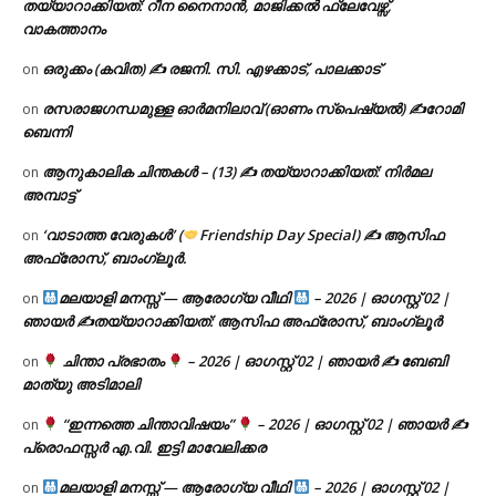
തയ്യാറാക്കിയത്: റീന നൈനാൻ, മാജിക്കൽ ഫ്ലേവേഴ്സ്,
വാകത്താനം
ഒരുക്കം (കവിത) ✍ രജനി. സി. എഴക്കാട്, പാലക്കാട്
on
രസരാജഗന്ധമുള്ള ഓർമനിലാവ് (ഓണം സ്‌പെഷ്യൽ) ✍റോമി
on
ബെന്നി
ആനുകാലിക ചിന്തകൾ – (13) ✍ തയ്യാറാക്കിയത്: നിർമല
on
അമ്പാട്ട്
‘വാടാത്ത വേരുകൾ’ (
Friendship Day Special) ✍ ആസിഫ
on
അഫ്രോസ്, ബാംഗ്ലൂർ.
മലയാളി മനസ്സ് — ആരോഗ്യ വീഥി
– 2026 | ഓഗസ്റ്റ് 02 |
on
ഞായർ ✍
തയ്യാറാക്കിയത്: ആസിഫ അഫ്രോസ്, ബാംഗ്ലൂർ
ചിന്താ പ്രഭാതം
– 2026 | ഓഗസ്റ്റ് 02 | ഞായർ ✍
ബേബി
on
മാത്യു അടിമാലി
“ഇന്നത്തെ ചിന്താവിഷയം”
– 2026 | ഓഗസ്റ്റ് 02 | ഞായർ ✍
on
പ്രൊഫസ്സർ എ.വി. ഇട്ടി മാവേലിക്കര
മലയാളി മനസ്സ് — ആരോഗ്യ വീഥി
– 2026 | ഓഗസ്റ്റ് 02 |
on