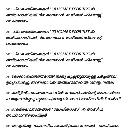
‘ ചില പൊടിക്കൈകൾ ‘ (3) HOME DECOR TIPS ✍
on
തയ്യാറാക്കിയത്: റീന നൈനാൻ, മാജിക്കൽ ഫ്ലേവേഴ്സ്,
വാകത്താനം
‘ ചില പൊടിക്കൈകൾ ‘ (3) HOME DECOR TIPS ✍
on
തയ്യാറാക്കിയത്: റീന നൈനാൻ, മാജിക്കൽ ഫ്ലേവേഴ്സ്,
വാകത്താനം
‘ ചില പൊടിക്കൈകൾ ‘ (3) HOME DECOR TIPS ✍
on
തയ്യാറാക്കിയത്: റീന നൈനാൻ, മാജിക്കൽ ഫ്ലേവേഴ്സ്,
വാകത്താനം
കോറോ ഹെൽത്ത് മന്ത്രി ബിന്ദു കൃഷ്ണയുമായുള്ള ചർച്ചയിലെ
on
ഉറപ്പ് പാലിച്ചു, ജീവനക്കാർക്ക് അഞ്ച് മാസത്തെ ശമ്പളം നൽകി
ബ്രിട്ടീഷ് കാലത്തെ തഹസിൽ: സോണിപത്തിന്റെ ഭരണചരിത്രം
on
പറയുന്ന നിശ്ശബ്ദ സ്മാരകം (ലഘു വിവരണം) ✍ ജിഷ ദിലീപ് ഡൽഹി
80കളിലെ വസന്തങ്ങൾ ” ലോഹിതദാസ് ” ✍ ആസിഫ
on
അഫ്രോസ് ബാംഗ്ലൂർ.
അപ്പുവിന്റെ സാഹസിക കഥകൾ (ബാല നോവൽ – അദ്ധ്യായം
on