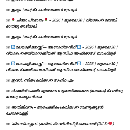
ഇഷ്ടം. (കഥ) ✍ ചന്ദ്രശേഖരൻ മുണ്ടൂർ
on
ചിന്താ പ്രഭാതം
– 2026 | ജൂലൈ 30 | വ്യാഴം ✍
ബേബി
on
മാത്യു അടിമാലി
ഇഷ്ടം. (കഥ) ✍ ചന്ദ്രശേഖരൻ മുണ്ടൂർ
on
മലയാളി മനസ്സ് — ആരോഗ്യ വീഥി
– 2026 | ജൂലൈ 30 |
on
വ്യാഴം ✍
തയ്യാറാക്കിയത്: ആസിഫ അഫ്രോസ്, ബാംഗ്ലൂർ
മലയാളി മനസ്സ് — ആരോഗ്യ വീഥി
– 2026 | ജൂലൈ 30 |
on
വ്യാഴം ✍
തയ്യാറാക്കിയത്: ആസിഫ അഫ്രോസ്, ബാംഗ്ലൂർ
ഇവൾ, സീത (കവിത) ✍ സഹീറ എം
on
ട്രെയിൻ യാത്ര എങ്ങനെ സുരക്ഷിതമാക്കാം (ലേഖനം) ✍ ബിന്ദു
on
വേണു ചോറ്റാനിക്കര
അതിജീവനം – ആപേക്ഷികം (കവിത) ✍ വേണുക്കുട്ടൻ
on
ചേരാവെള്ളി
‘കിണറിനപ്പുറം’ (കവിത) ✍ വർഗീസ് റ്റി നൈനാൻ (Dil Se
)
on