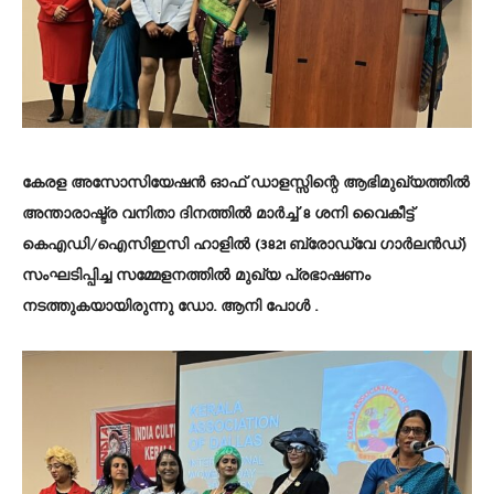
കേരള അസോസിയേഷൻ ഓഫ് ഡാളസ്സിന്റെ ആഭിമുഖ്യത്തിൽ
അന്താരാഷ്ട്ര വനിതാ ദിനത്തിൽ മാർച്ച് 8 ശനി വൈകീട്ട്
കെഎഡി/ഐസിഇസി ഹാളിൽ (3821 ബ്രോഡ്‌വേ ഗാർലൻഡ്)
സംഘടിപ്പിച്ച സമ്മേളനത്തിൽ മുഖ്യ പ്രഭാഷണം
നടത്തുകയായിരുന്നു ഡോ. ആനി പോൾ .