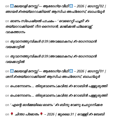
മലയാളി മനസ്സ് — ആരോഗ്യ വീഥി
– 2026 | ഓഗസ്റ്റ് 02 |
on
ഞായർ ✍
തയ്യാറാക്കിയത്: ആസിഫ അഫ്രോസ്, ബാംഗ്ലൂർ
ഓണം സ്പെഷ്യൽ പാചകം – ‘ വെറൈറ്റി പച്ചടി’ ✍
on
തയ്യാറാക്കിയത്: റീന നൈനാൻ, മാജിക്കൽ ഫ്ലേവേഴ്സ്,
വാകത്താനം
തൂവാനത്തുമ്പികൾ @39 (അവലോകനം) ✍ രാഗനാഥൻ
on
വയക്കാട്ടിൽ
തൂവാനത്തുമ്പികൾ @39 (അവലോകനം) ✍ രാഗനാഥൻ
on
വയക്കാട്ടിൽ
മലയാളി മനസ്സ് — ആരോഗ്യ വീഥി
– 2026 | ഓഗസ്റ്റ് 01 |
on
ശനി ✍
തയ്യാറാക്കിയത്: ആസിഫ അഫ്രോസ്, ബാംഗ്ലൂർ
പൊന്നോണം … തിരുവോണം (കവിത) ✍ റോബിൻ പള്ളുരുത്തി
on
പൊന്നോണം … തിരുവോണം (കവിത) ✍ റോബിൻ പള്ളുരുത്തി
on
‘ എന്റെ ഓർമ്മയിലെ ഓണം ‘ ✍ ബിന്ദു വേണു ചോറ്റാനിക്കര
on
ചിന്താ പ്രഭാതം
– 2026 | ജൂലൈ 31 | വെള്ളി ✍
ബേബി
on