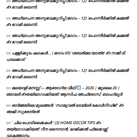
അധ്യാപന അനുഭവക്കുറിപ്പ് (ഭാഗം – 12) ‘പൊന്നീർക്കിൽ കമ്മൽ’
on
✍ റോമി ബെന്നി.
അധ്യാപന അനുഭവക്കുറിപ്പ് (ഭാഗം – 12) ‘പൊന്നീർക്കിൽ കമ്മൽ’
on
✍ റോമി ബെന്നി.
അധ്യാപന അനുഭവക്കുറിപ്പ് (ഭാഗം – 12) ‘പൊന്നീർക്കിൽ കമ്മൽ’
on
✍ റോമി ബെന്നി.
പള്ളിക്കൂടം കഥകൾ… ( ഭാഗം 69) ‘ശബരിമല യാത്ര’ ✍ സജി ടി.
on
പാലക്കാട്
അധ്യാപന അനുഭവക്കുറിപ്പ് (ഭാഗം – 12) ‘പൊന്നീർക്കിൽ കമ്മൽ’
on
✍ റോമി ബെന്നി.
മലയാളി മനസ്സ് — ആരോഗ്യ വീഥി
– 2026 | ജൂലൈ 26 |
on
ഞായർ ✍
തയ്യാറാക്കിയത്: ആസിഫ അഫ്രോസ്, ബാംഗ്ലൂർ
ഓർമ്മയിലെ മുഖങ്ങൾ: ‘സാമുവൽ ടെയ്ലർ കോൾറിഡ്ജ് ‘ ✍
on
അജി സുരേന്ദ്രൻ
‘ ചില പൊടിക്കൈകൾ ‘ (3) HOME DECOR TIPS ✍
on
തയ്യാറാക്കിയത്: റീന നൈനാൻ, മാജിക്കൽ ഫ്ലേവേഴ്സ്,
വാകത്താനം