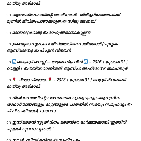
മാത്യു അടിമാലി
ആത്മാഭിമാനത്തിന്റെ അതിരുകൾ.. തിരിച്ചറിയാത്തവർക്ക്
on
മുന്നിൽ ജീവിതം പാഴാക്കരുത് ✍️ സിജു ജേക്കബ്
മാലാഖ (കവിത) ✍ രാഹുൽ രാധാകൃഷ്ണൻ
on
ഉമ്മയുടെ നുണകൾ ജീവിതത്തിലെ സത്യങ്ങൾ (പുസ്തക
on
ആസ്വാദനം) ✍ പി എൻ വിജയൻ
മലയാളി മനസ്സ് — ആരോഗ്യ വീഥി
– 2026 | ജൂലൈ 31 |
on
വെള്ളി | ✍
തയ്യാറാക്കിയത്: ആസിഫ അഫ്രോസ്, ബാംഗ്ലൂർ
ചിന്താ പ്രഭാതം
– 2026 | ജൂലൈ 31 | വെള്ളി ✍
ബേബി
on
മാത്യു അടിമാലി
വിശ്വാസത്തിന്റെ പരമ്പരാഗത ചട്ടക്കൂടുകളും ആധുനിക
on
യാഥാർത്ഥ്യങ്ങളും: മാറ്റങ്ങളുടെ പാതയിൽ സഭയും സമൂഹവും ✍
പി പി ചെറിയാൻ, ഡാളസ്
ഇന്ന് ഭരതൻ സ്മൃതി ദിനം. ഭരതൻ്റെ ഓർമ്മയ്ക്കായി ‘ഇത്തിരി
on
പൂക്കൾ ചുവന്ന പൂക്കൾ..’
ഇവൾ, സീത (കവിത) ✍ സഹീറ എം
on