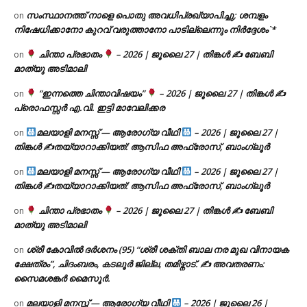
സംസ്ഥാനത്ത് നാളെ പൊതു അവധിപ്രഖ്യാപിച്ചു; ശമ്പളം
on
നിഷേധിക്കാനോ കുറവ് വരുത്താനോ പാടില്ലെന്നും നിർദ്ദേശം`*
ചിന്താ പ്രഭാതം
– 2026 | ജൂലൈ 27 | തിങ്കൾ ✍
ബേബി
on
മാത്യു അടിമാലി
“ഇന്നത്തെ ചിന്താവിഷയം”
– 2026 | ജൂലൈ 27 | തിങ്കൾ ✍
on
പ്രൊഫസ്സർ എ.വി. ഇട്ടി മാവേലിക്കര
മലയാളി മനസ്സ് — ആരോഗ്യ വീഥി
– 2026 | ജൂലൈ 27 |
on
തിങ്കൾ ✍
തയ്യാറാക്കിയത്: ആസിഫ അഫ്രോസ്, ബാംഗ്ലൂർ
മലയാളി മനസ്സ് — ആരോഗ്യ വീഥി
– 2026 | ജൂലൈ 27 |
on
തിങ്കൾ ✍
തയ്യാറാക്കിയത്: ആസിഫ അഫ്രോസ്, ബാംഗ്ലൂർ
ചിന്താ പ്രഭാതം
– 2026 | ജൂലൈ 27 | തിങ്കൾ ✍
ബേബി
on
മാത്യു അടിമാലി
ശ്രീ കോവിൽ ദർശനം (95) “ശ്രീ ശക്തി ബാല നര മുഖ വിനായക
on
ക്ഷേത്രം”, ചിദംബരം, കടലൂർ ജില്ല, തമിഴ്നാട്. ✍ അവതരണം:
സൈമശങ്കർ മൈസൂർ.
മലയാളി മനസ്സ് — ആരോഗ്യ വീഥി
– 2026 | ജൂലൈ 26 |
on