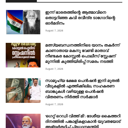
ഇന്ന് ഭാരതത്തിന്റെ ആത്മാവിനെ
തൊട്ടറിഞ്ഞ കവി രവീന്ദ്ര ടാ​ഗോറിന്റെ
ഓ‍ർമദിനം
August 7, 2026
മത്സ്യബന്ധനത്തിനിടെ യാനം തകര്‍ന്ന്
കാണാതായ മകനു വേണ്ടി മാതാവ്
നീണ്ടകര കോസ്റ്റല്‍ പൊലീസ് സ്റ്റേഷന്
മുന്നില്‍ കുത്തിയിരിപ്പ് സമരം നടത്തി
August 7, 2026
സാമൂഹ്യ ക്ഷേമ പെൻഷൻ ഇനി മുതൽ
വീടുകളിൽ എത്തിക്കില്ല; സഹകരണ
ബാങ്കുകൾ വഴിയുള്ള പെൻഷൻ
വിതരണം നിർത്തി സർക്കാർ
August 7, 2026
‘ഗെറ്റ് റെഡി വിത്ത് മി’: ദേശീയ കൈത്തറി
ദിനത്തിൽ പങ്കാളികളാകാൻ യുവതയോട്
അഭ്യർത്ഥിച്ച് പ്രധാനമന്ത്രി