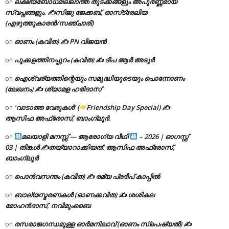
ലക്ഷ്യബോധമില്ലാത്ത തുടക്കങ്ങളും അപൂർണ്ണമായ
on
സ്വപ്നങ്ങളും. ✍️സിജു ജേക്കബ്, ഓസ്‌ട്രേലിയ
(എഴുത്തുകാരൻ/സഞ്ചാരി)
ഓണം (കവിത) ✍ PN വിജയൻ
on
പൂക്കളത്തിനപ്പുറം (കവിത) ✍ ദീപ ആർ അടൂർ
on
ഐശ്വര്യത്തിന്റെയും സമൃദ്ധിയുടെയും പൊന്നോണം
on
(ലേഖനം) ✍ ശ്യാമള ഹരിദാസ്
‘വാടാത്ത വേരുകൾ’ (
Friendship Day Special) ✍
on
ആസിഫ അഫ്രോസ്, ബാംഗ്ലൂർ.
മലയാളി മനസ്സ് — ആരോഗ്യ വീഥി
– 2026 | ഓഗസ്റ്റ്
on
03 | തിങ്കൾ ✍
തയ്യാറാക്കിയത്: ആസിഫ അഫ്രോസ്,
ബാംഗ്ലൂർ
പൊൻവസന്തം (കവിത) ✍ രമ്യ പ്രദീപ് കാപ്പിൽ
on
ബാല്യസ്മരണകൾ (ഓണക്കവിത) ✍ ശശികല
on
മോഹൻദാസ്, നവിമുംബൈ
രസരാജഗന്ധമുള്ള ഓർമനിലാവ് (ഓണം സ്‌പെഷ്യൽ) ✍
on