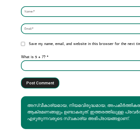
Comment:
Website:
Save my name, email, and website in this browser for the next ti
What is 5 + 7?
*
അസ്വീകാര്യമായ, നിയമവിരുദ്ധമായ, അപകീര്‍ത്തിക
ആക്രമണങ്ങളും ഉണ്ടാകരുത്. ഇത്തരത്തിലുള്ള പ്രവർ
എഴുതുന്നവരുടെ സ്വകാര്യ അഭിപ്രായങ്ങളാണ്.