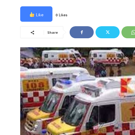
Like
0 Likes
Share