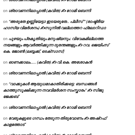
ശ്രാവണനിലാപ്പാൽ (കവിത) ✍ റോമി ബെന്നി
on
“അരുതേ ഉണ്ണിയേട്ടാ ഇടയരുതേ.. പ്ലീസ് ” (രാഷ്ട്രീയ
on
ഹാസ്യ വിമർശനം) ✍സുനിൽ വല്ലാത്തറ ഫ്ലോറിഡാ
പുഴയും പ്രകൃതിയും മനുഷ്യനും: വിവേകമില്ലാത്ത
on
നയങ്ങളും ആവർത്തിക്കുന്ന ദുരന്തങ്ങളും ✍ റവ. ജെയിംസ്
കെ. ജോൺ (ലബ്ബക്ക്, ടെക്സാസ്)
ഓണക്കാലം….. (കവിത) ✍ വി.കെ. അശോകൻ
on
ശ്രാവണനിലാപ്പാൽ (കവിത) ✍ റോമി ബെന്നി
on
“വാക്കുകൾ ആയുധമാകാതിരിക്കട്ടെ: ബന്ധങ്ങൾ
on
കാത്തുസൂക്ഷിക്കുന്ന നവവിമർശന സംസ്കാരം” ✍️ സിജു
ജേക്കബ്
ശ്രാവണനിലാപ്പാൽ (കവിത) ✍ റോമി ബെന്നി
on
വേരുകളുടെ ഗന്ധം തേടുന്ന തിരുവോണം ✍ അഷ്റഫ്
on
കാളത്തോട്