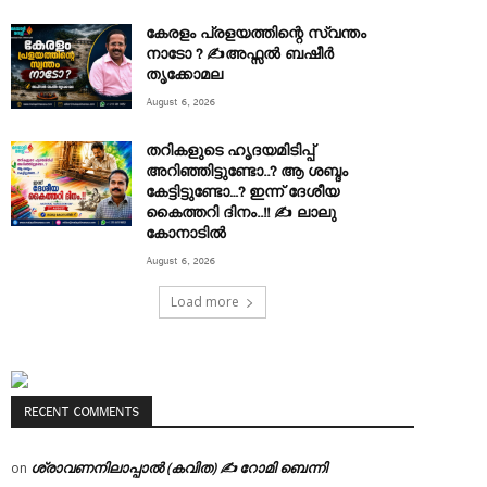
കേരളം പ്രളയത്തിന്റെ സ്വന്തം
നാടോ ? ✍️അഫ്സൽ ബഷീർ
തൃക്കോമല
August 6, 2026
തറികളുടെ ഹൃദയമിടിപ്പ്
അറിഞ്ഞിട്ടുണ്ടോ..? ആ ശബ്ദം
കേട്ടിട്ടുണ്ടോ…? ഇന്ന് ദേശീയ
കൈത്തറി ദിനം..!! ✍ ലാലു
കോനാടിൽ
August 6, 2026
Load more
RECENT COMMENTS
ശ്രാവണനിലാപ്പാൽ (കവിത) ✍ റോമി ബെന്നി
on