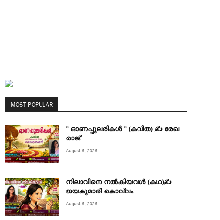
MOST POPULAR
” ഓണപ്പുലരികൾ ” (കവിത) ✍ രേഖ
രാജ്
August 6, 2026
നിലാവിനെ നൽകിയവൾ (കഥ)✍
ജയകുമാരി കൊല്ലം
August 6, 2026