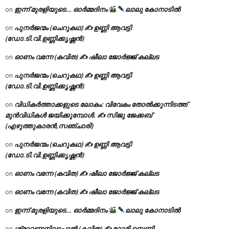
ഇന്ന് മുരളിയുടെ… ഓർമ്മദിനം
ലാലു കോനാടിൽ
on
പുനർജന്മം (ചെറുകഥ) ✍ ഉണ്ണി ആവട്ടി
on
(ഡോ.ടി.വി.ഉണ്ണിക്കൃഷ്ണൻ)
ഓണം വന്നേ (കവിത) ✍ ഷീലാ ജോർജ്ജ് കല്ലട
on
പുനർജന്മം (ചെറുകഥ) ✍ ഉണ്ണി ആവട്ടി
on
(ഡോ.ടി.വി.ഉണ്ണിക്കൃഷ്ണൻ)
വിധികർത്താക്കളുടെ ലോകം: വിവേകം തോൽക്കുന്നിടത്ത്
on
മുൻവിധികൾ ജയിക്കുമ്പോൾ. ✍️ സിജു ജേക്കബ്
(എഴുത്തുകാരൻ,സഞ്ചാരി)
പുനർജന്മം (ചെറുകഥ) ✍ ഉണ്ണി ആവട്ടി
on
(ഡോ.ടി.വി.ഉണ്ണിക്കൃഷ്ണൻ)
ഓണം വന്നേ (കവിത) ✍ ഷീലാ ജോർജ്ജ് കല്ലട
on
ഓണം വന്നേ (കവിത) ✍ ഷീലാ ജോർജ്ജ് കല്ലട
on
ഇന്ന് മുരളിയുടെ… ഓർമ്മദിനം
ലാലു കോനാടിൽ
on
ശ്രാവണനിലാപ്പാൽ (കവിത) ✍ റോമി ബെന്നി
on