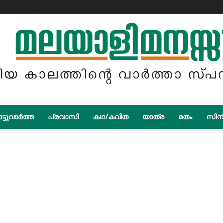
ട്ടുവാർത്ത
പ്രവാസി
കഥ/കവിത
യാത്ര
മതം
സിന