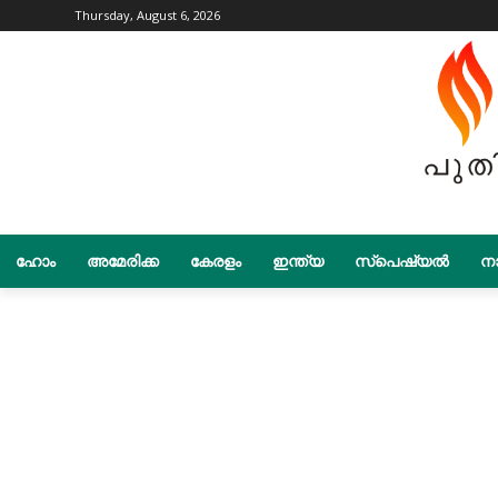
Thursday, August 6, 2026
ഹോം
അമേരിക്ക
കേരളം
ഇന്ത്യ
സ്പെഷ്യൽ
നാ