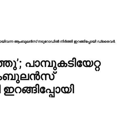
്ടിയുമായിവന്ന ആംബുലൻസ് നടുറോഡിൽ നിർത്തി ഇറങ്ങിപ്പോയി ഡ്രൈവർ.
ഞു’; പാമ്പുകടിയേറ്റ
 ആംബുലൻസ്
ഇറങ്ങിപ്പോയി