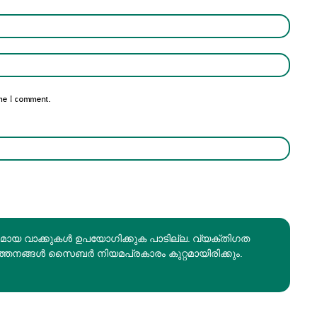
Name:*
Email:*
me I comment.
രമായ വാക്കുകൾ ഉപയോഗിക്കുക പാടില്ല. വ്യക്തിഗത
ത്തനങ്ങൾ സൈബർ നിയമപ്രകാരം കുറ്റമായിരിക്കും.