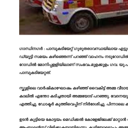
ഗാന്ധിനഗർ : പാമ്പുകടിയേറ്റ് ഗുരുതരാവസ്ഥയിലായ എ
ഡ്യൂട്ടി സമയം കഴിഞ്ഞെന്ന് പറഞ്ഞ് വാഹനം നടുറോഡിൽ നി
റോഡിൽ മോനിപ്പളളിയിലാണ് സംഭവം.മുളക്കുളം ഗവ. യു.പി
പാമ്പുകടിയേറ്റത്.
സ്കൂളിലെ വാർഷികാഘോഷം കഴിഞ്ഞ് വൈകിട്ട് അമ്മ വീടായവെള
കാലിൽ എന്തോ കടിച്ചതായി അമ്മയോട് പറഞ്ഞു. വേദനയു
എത്തിച്ചു. ഡോക്ടർ കുത്തിവെപ്പിന് നിർദേശിച്ചു. പിന്നാലെ 
ഉടൻ കുട്ടിയെ കോട്ടയം മെഡിക്കൽ കോളേജിലേക്ക് മാറ്റാൻ 
ആംബുലൻസ് വിളിക്കുകയായിരുന്നു. കുട്ടിയോടൊപ്പം അമ്മ