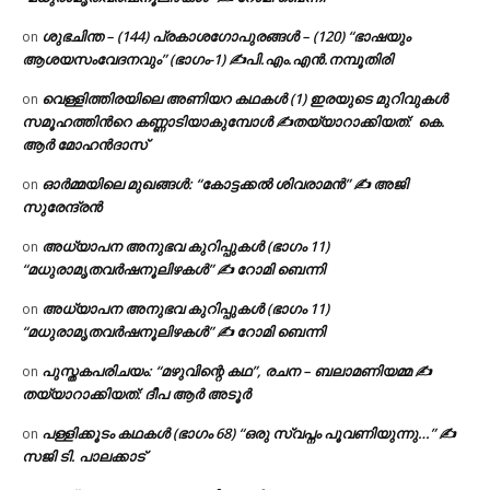
ശുഭചിന്ത – (144) പ്രകാശഗോപുരങ്ങൾ – (120) “ഭാഷയും
on
ആശയസംവേദനവും” (ഭാഗം-1) ✍പി.എം.എൻ.നമ്പൂതിരി
വെള്ളിത്തിരയിലെ അണിയറ കഥകൾ (1) ഇരയുടെ മുറിവുകൾ
on
സമൂഹത്തിന്‍റെ കണ്ണാടിയാകുമ്പോൾ ✍തയ്യാറാക്കിയത്: കെ.
ആര്‍ മോഹന്‍ദാസ്
ഓർമ്മയിലെ മുഖങ്ങൾ: “കോട്ടക്കൽ ശിവരാമൻ” ✍ അജി
on
സുരേന്ദ്രൻ
അധ്യാപന അനുഭവ കുറിപ്പുകൾ (ഭാഗം 11)
on
“മധുരാമൃതവർഷനൂലിഴകൾ” ✍ റോമി ബെന്നി
അധ്യാപന അനുഭവ കുറിപ്പുകൾ (ഭാഗം 11)
on
“മധുരാമൃതവർഷനൂലിഴകൾ” ✍ റോമി ബെന്നി
പുസ്തകപരിചയം: “മഴുവിന്റെ കഥ”, രചന – ബലാമണിയമ്മ ✍
on
തയ്യാറാക്കിയത്: ദീപ ആർ അടൂർ
പള്ളിക്കൂടം കഥകൾ (ഭാഗം 68) “ഒരു സ്വപ്നം പൂവണിയുന്നു…” ✍
on
സജി ടി. പാലക്കാട്