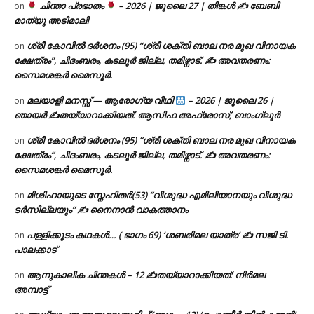
ചിന്താ പ്രഭാതം
– 2026 | ജൂലൈ 27 | തിങ്കൾ ✍
ബേബി
on
മാത്യു അടിമാലി
ശ്രീ കോവിൽ ദർശനം (95) “ശ്രീ ശക്തി ബാല നര മുഖ വിനായക
on
ക്ഷേത്രം”, ചിദംബരം, കടലൂർ ജില്ല, തമിഴ്നാട്. ✍ അവതരണം:
സൈമശങ്കർ മൈസൂർ.
മലയാളി മനസ്സ് — ആരോഗ്യ വീഥി
– 2026 | ജൂലൈ 26 |
on
ഞായർ ✍
തയ്യാറാക്കിയത്: ആസിഫ അഫ്രോസ്, ബാംഗ്ലൂർ
ശ്രീ കോവിൽ ദർശനം (95) “ശ്രീ ശക്തി ബാല നര മുഖ വിനായക
on
ക്ഷേത്രം”, ചിദംബരം, കടലൂർ ജില്ല, തമിഴ്നാട്. ✍ അവതരണം:
സൈമശങ്കർ മൈസൂർ.
മിശിഹായുടെ സ്നേഹിതർ(53) “വിശുദ്ധ എമിലിയാനയും വിശുദ്ധ
on
ടര്‍സില്ലയും” ✍ നൈനാൻ വാകത്താനം
പള്ളിക്കൂടം കഥകൾ… ( ഭാഗം 69) ‘ശബരിമല യാത്ര’ ✍ സജി ടി.
on
പാലക്കാട്
ആനുകാലിക ചിന്തകൾ – 12 ✍തയ്യാറാക്കിയത്: നിർമല
on
അമ്പാട്ട്