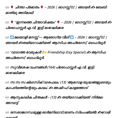
ചിന്താ പ്രഭാതം
– 2026 | ഓഗസ്റ്റ് 02 | ഞായർ ✍
ബേബി
on
മാത്യു അടിമാലി
“ഇന്നത്തെ ചിന്താവിഷയം”
– 2026 | ഓഗസ്റ്റ് 02 | ഞായർ ✍
on
പ്രൊഫസ്സർ എ.വി. ഇട്ടി മാവേലിക്കര
മലയാളി മനസ്സ് — ആരോഗ്യ വീഥി
– 2026 | ഓഗസ്റ്റ് 02 |
on
ഞായർ ✍
തയ്യാറാക്കിയത്: ആസിഫ അഫ്രോസ്, ബാംഗ്ലൂർ
‘വാടാത്ത വേരുകൾ’ (
Friendship Day Special) ✍ ആസിഫ
on
അഫ്രോസ്, ബാംഗ്ലൂർ.
സുവിശേഷ വചനങ്ങൾ (164) പ്രൊഫസ്സർ എ.വി. ഇട്ടി,
on
മാവേലിക്കര
സ സ സ ക്ലാസിക് വാരഫലം: (13) ‘ആഗോള യുദ്ധങ്ങളുടെയും
on
കാപട്യത്തിന്റെയും കാലം’ ✍ അഷ്റഫ് കാളത്തോട്
ആനുകാലിക ചിന്തകൾ – (13) ✍ തയ്യാറാക്കിയത്: നിർമല
on
അമ്പാട്ട്
രസരാജഗന്ധമുള്ള ഓർമനിലാവ് (ഓണം സ്‌പെഷ്യൽ) ✍റോമി
on
ബെന്നി