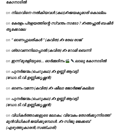
കോനാടിൽ
നിലാവിനെ നൽകിയവൾ (കഥ)✍ജയകുമാരി കൊല്ലം
on
കേരളം പ്രളയത്തിന്റെ സ്വന്തം നാടോ ? ✍️അഫ്സൽ ബഷീർ
on
തൃക്കോമല
” ഓണപ്പുലരികൾ ” (കവിത) ✍ രേഖ രാജ്
on
ശ്രാവണനിലാപ്പാൽ (കവിത) ✍ റോമി ബെന്നി
on
ഇന്ന് മുരളിയുടെ… ഓർമ്മദിനം
ലാലു കോനാടിൽ
on
പുനർജന്മം (ചെറുകഥ) ✍ ഉണ്ണി ആവട്ടി
on
(ഡോ.ടി.വി.ഉണ്ണിക്കൃഷ്ണൻ)
ഓണം വന്നേ (കവിത) ✍ ഷീലാ ജോർജ്ജ് കല്ലട
on
പുനർജന്മം (ചെറുകഥ) ✍ ഉണ്ണി ആവട്ടി
on
(ഡോ.ടി.വി.ഉണ്ണിക്കൃഷ്ണൻ)
വിധികർത്താക്കളുടെ ലോകം: വിവേകം തോൽക്കുന്നിടത്ത്
on
മുൻവിധികൾ ജയിക്കുമ്പോൾ. ✍️ സിജു ജേക്കബ്
(എഴുത്തുകാരൻ,സഞ്ചാരി)