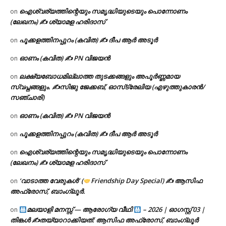
ഐശ്വര്യത്തിന്റെയും സമൃദ്ധിയുടെയും പൊന്നോണം
on
(ലേഖനം) ✍ ശ്യാമള ഹരിദാസ്
പൂക്കളത്തിനപ്പുറം (കവിത) ✍ ദീപ ആർ അടൂർ
on
ഓണം (കവിത) ✍ PN വിജയൻ
on
ലക്ഷ്യബോധമില്ലാത്ത തുടക്കങ്ങളും അപൂർണ്ണമായ
on
സ്വപ്നങ്ങളും. ✍️സിജു ജേക്കബ്, ഓസ്‌ട്രേലിയ (എഴുത്തുകാരൻ/
സഞ്ചാരി)
ഓണം (കവിത) ✍ PN വിജയൻ
on
പൂക്കളത്തിനപ്പുറം (കവിത) ✍ ദീപ ആർ അടൂർ
on
ഐശ്വര്യത്തിന്റെയും സമൃദ്ധിയുടെയും പൊന്നോണം
on
(ലേഖനം) ✍ ശ്യാമള ഹരിദാസ്
‘വാടാത്ത വേരുകൾ’ (
Friendship Day Special) ✍ ആസിഫ
on
അഫ്രോസ്, ബാംഗ്ലൂർ.
മലയാളി മനസ്സ് — ആരോഗ്യ വീഥി
– 2026 | ഓഗസ്റ്റ് 03 |
on
തിങ്കൾ ✍
തയ്യാറാക്കിയത്: ആസിഫ അഫ്രോസ്, ബാംഗ്ലൂർ