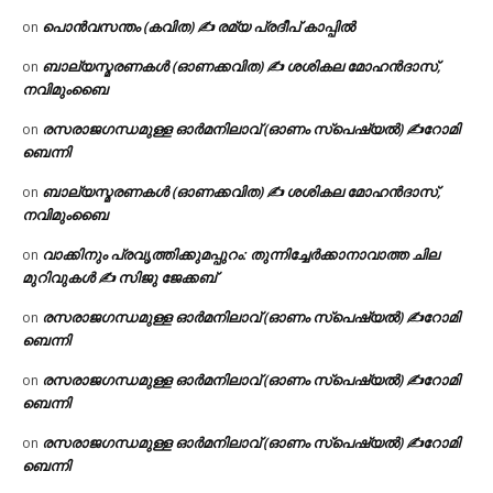
പൊൻവസന്തം (കവിത) ✍ രമ്യ പ്രദീപ് കാപ്പിൽ
on
ബാല്യസ്മരണകൾ (ഓണക്കവിത) ✍ ശശികല മോഹൻദാസ്,
on
നവിമുംബൈ
രസരാജഗന്ധമുള്ള ഓർമനിലാവ് (ഓണം സ്‌പെഷ്യൽ) ✍റോമി
on
ബെന്നി
ബാല്യസ്മരണകൾ (ഓണക്കവിത) ✍ ശശികല മോഹൻദാസ്,
on
നവിമുംബൈ
വാക്കിനും പ്രവൃത്തിക്കുമപ്പുറം: തുന്നിച്ചേർക്കാനാവാത്ത ചില
on
മുറിവുകൾ ✍️ സിജു ജേക്കബ്
രസരാജഗന്ധമുള്ള ഓർമനിലാവ് (ഓണം സ്‌പെഷ്യൽ) ✍റോമി
on
ബെന്നി
രസരാജഗന്ധമുള്ള ഓർമനിലാവ് (ഓണം സ്‌പെഷ്യൽ) ✍റോമി
on
ബെന്നി
രസരാജഗന്ധമുള്ള ഓർമനിലാവ് (ഓണം സ്‌പെഷ്യൽ) ✍റോമി
on
ബെന്നി