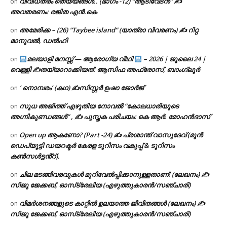
വിവിധതരം തെയ്യങ്ങൾ.. (ഭാഗം -12) “ആടിവേടൻ” ✍
on
അവതരണം: രജിത എൻ.കെ
അമേരിക്ക – (26) “Taybee island” (യാത്രാ വിവരണം) ✍ റിറ്റ
on
മാനുവൽ, ഡൽഹി
മലയാളി മനസ്സ് — ആരോഗ്യ വീഥി
– 2026 | ജൂലൈ 24 |
on
വെള്ളി ✍
തയ്യാറാക്കിയത്: ആസിഫ അഫ്രോസ്, ബാംഗ്ലൂർ
‘ നൊമ്പരം’ (കഥ) ✍സിസ്റ്റർ ഉഷാ ജോർജ്
on
സുധ അജിത്ത് എഴുതിയ നോവൽ “കോലധാരിയുടെ
on
അഗ്നികുണ്ഡങ്ങള്‍” , ✍ പുസ്തക പരിചയം: കെ ആർ. മോഹൻദാസ്
Open up ആകണോ? (Part -24) ✍ പ്രശാന്ത് വാസുദേവ് (മുൻ
on
ഡെപ്യൂട്ടി ഡയറക്ടർ കേരള ടൂറിസം വകുപ്പ് & ടൂറിസം
കൺസൾട്ടൻ്റ്).
ചില മടങ്ങിവരവുകൾ മുറിവേൽപ്പിക്കാനുള്ളതാണ്! (ലേഖനം) ✍️
on
സിജു ജേക്കബ്, ഓസ്‌ട്രേലിയ (എഴുത്തുകാരൻ/സഞ്ചാരി)
വിമർശനങ്ങളുടെ കാറ്റിൽ ഉലയാത്ത ജീവിതങ്ങൾ (ലേഖനം) ✍️
on
സിജു ജേക്കബ്, ഓസ്‌ട്രേലിയ (എഴുത്തുകാരൻ/സഞ്ചാരി)