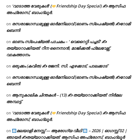
‘വാടാത്ത വേരുകൾ’ (
Friendship Day Special) ✍ ആസിഫ
on
അഫ്രോസ്, ബാംഗ്ലൂർ.
രസരാജഗന്ധമുള്ള ഓർമനിലാവ് (ഓണം സ്‌പെഷ്യൽ) ✍റോമി
on
ബെന്നി
ഓണം സ്പെഷ്യൽ പാചകം – ‘ വെറൈറ്റി പച്ചടി’ ✍
on
തയ്യാറാക്കിയത്: റീന നൈനാൻ, മാജിക്കൽ ഫ്ലേവേഴ്സ്,
വാകത്താനം
ഒരുക്കം (കവിത) ✍ രജനി. സി. എഴക്കാട്, പാലക്കാട്
on
രസരാജഗന്ധമുള്ള ഓർമനിലാവ് (ഓണം സ്‌പെഷ്യൽ) ✍റോമി
on
ബെന്നി
ആനുകാലിക ചിന്തകൾ – (13) ✍ തയ്യാറാക്കിയത്: നിർമല
on
അമ്പാട്ട്
‘വാടാത്ത വേരുകൾ’ (
Friendship Day Special) ✍ ആസിഫ
on
അഫ്രോസ്, ബാംഗ്ലൂർ.
മലയാളി മനസ്സ് — ആരോഗ്യ വീഥി
– 2026 | ഓഗസ്റ്റ് 02 |
on
ഞായർ ✍
തയ്യാറാക്കിയത്: ആസിഫ അഫ്രോസ്, ബാംഗ്ലൂർ