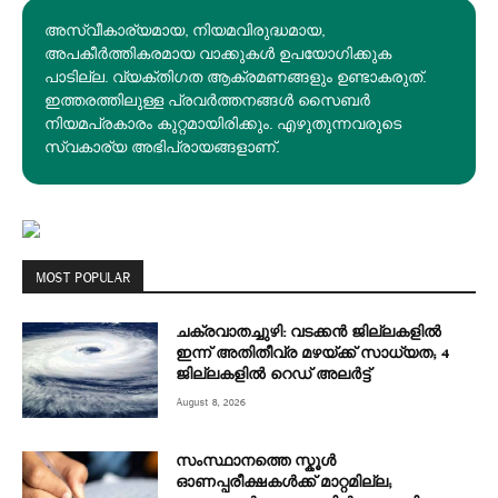
അസ്വീകാര്യമായ, നിയമവിരുദ്ധമായ,
അപകീര്‍ത്തികരമായ വാക്കുകൾ ഉപയോഗിക്കുക
പാടില്ല. വ്യക്തിഗത ആക്രമണങ്ങളും ഉണ്ടാകരുത്.
ഇത്തരത്തിലുള്ള പ്രവർത്തനങ്ങൾ സൈബർ
നിയമപ്രകാരം കുറ്റമായിരിക്കും. എഴുതുന്നവരുടെ
സ്വകാര്യ അഭിപ്രായങ്ങളാണ്.
MOST POPULAR
ചക്രവാതച്ചുഴി: വടക്കൻ ജില്ലകളിൽ
ഇന്ന് അതിതീവ്ര മഴയ്ക്ക് സാധ്യത; 4
ജില്ലകളിൽ റെഡ് അലർട്ട്
August 8, 2026
സംസ്ഥാനത്തെ സ്കൂൾ
ഓണപ്പരീക്ഷകൾക്ക് മാറ്റമില്ല;