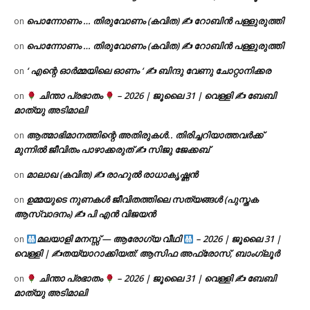
പൊന്നോണം … തിരുവോണം (കവിത) ✍ റോബിൻ പള്ളുരുത്തി
on
പൊന്നോണം … തിരുവോണം (കവിത) ✍ റോബിൻ പള്ളുരുത്തി
on
‘ എന്റെ ഓർമ്മയിലെ ഓണം ‘ ✍ ബിന്ദു വേണു ചോറ്റാനിക്കര
on
ചിന്താ പ്രഭാതം
– 2026 | ജൂലൈ 31 | വെള്ളി ✍
ബേബി
on
മാത്യു അടിമാലി
ആത്മാഭിമാനത്തിന്റെ അതിരുകൾ.. തിരിച്ചറിയാത്തവർക്ക്
on
മുന്നിൽ ജീവിതം പാഴാക്കരുത് ✍️ സിജു ജേക്കബ്
മാലാഖ (കവിത) ✍ രാഹുൽ രാധാകൃഷ്ണൻ
on
ഉമ്മയുടെ നുണകൾ ജീവിതത്തിലെ സത്യങ്ങൾ (പുസ്തക
on
ആസ്വാദനം) ✍ പി എൻ വിജയൻ
മലയാളി മനസ്സ് — ആരോഗ്യ വീഥി
– 2026 | ജൂലൈ 31 |
on
വെള്ളി | ✍
തയ്യാറാക്കിയത്: ആസിഫ അഫ്രോസ്, ബാംഗ്ലൂർ
ചിന്താ പ്രഭാതം
– 2026 | ജൂലൈ 31 | വെള്ളി ✍
ബേബി
on
മാത്യു അടിമാലി