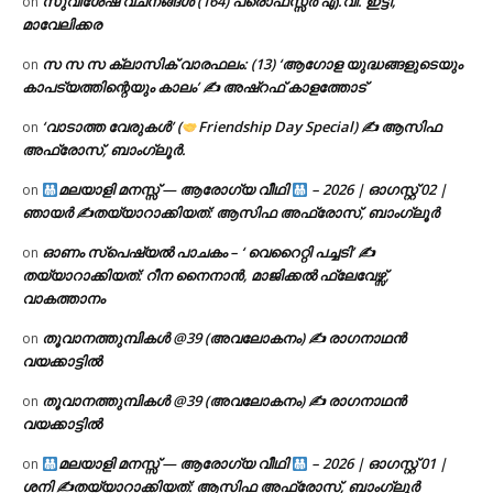
സുവിശേഷ വചനങ്ങൾ (164) പ്രൊഫസ്സർ എ.വി. ഇട്ടി,
on
മാവേലിക്കര
സ സ സ ക്ലാസിക് വാരഫലം: (13) ‘ആഗോള യുദ്ധങ്ങളുടെയും
on
കാപട്യത്തിന്റെയും കാലം’ ✍ അഷ്റഫ് കാളത്തോട്
‘വാടാത്ത വേരുകൾ’ (
Friendship Day Special) ✍ ആസിഫ
on
അഫ്രോസ്, ബാംഗ്ലൂർ.
മലയാളി മനസ്സ് — ആരോഗ്യ വീഥി
– 2026 | ഓഗസ്റ്റ് 02 |
on
ഞായർ ✍
തയ്യാറാക്കിയത്: ആസിഫ അഫ്രോസ്, ബാംഗ്ലൂർ
ഓണം സ്പെഷ്യൽ പാചകം – ‘ വെറൈറ്റി പച്ചടി’ ✍
on
തയ്യാറാക്കിയത്: റീന നൈനാൻ, മാജിക്കൽ ഫ്ലേവേഴ്സ്,
വാകത്താനം
തൂവാനത്തുമ്പികൾ @39 (അവലോകനം) ✍ രാഗനാഥൻ
on
വയക്കാട്ടിൽ
തൂവാനത്തുമ്പികൾ @39 (അവലോകനം) ✍ രാഗനാഥൻ
on
വയക്കാട്ടിൽ
മലയാളി മനസ്സ് — ആരോഗ്യ വീഥി
– 2026 | ഓഗസ്റ്റ് 01 |
on
ശനി ✍
തയ്യാറാക്കിയത്: ആസിഫ അഫ്രോസ്, ബാംഗ്ലൂർ