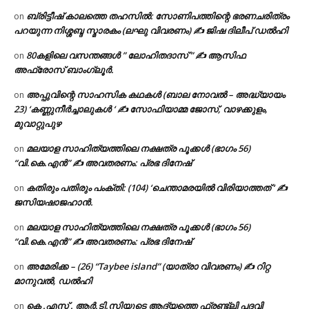
ബ്രിട്ടീഷ് കാലത്തെ തഹസിൽ: സോണിപത്തിന്റെ ഭരണചരിത്രം
on
പറയുന്ന നിശ്ശബ്ദ സ്മാരകം (ലഘു വിവരണം) ✍ ജിഷ ദിലീപ് ഡൽഹി
80കളിലെ വസന്തങ്ങൾ ” ലോഹിതദാസ് ” ✍ ആസിഫ
on
അഫ്രോസ് ബാംഗ്ലൂർ.
അപ്പുവിന്റെ സാഹസിക കഥകൾ (ബാല നോവൽ – അദ്ധ്യായം
on
23) ‘കണ്ണുനീർച്ചാലുകൾ ‘ ✍ സോഫിയാമ്മ ജോസ്, വാഴക്കുളം,
മുവാറ്റുപുഴ
മലയാള സാഹിത്യത്തിലെ നക്ഷത്ര പൂക്കൾ (ഭാഗം 56)
on
“വി.കെ.എൻ” ✍ അവതരണം: പ്രഭ ദിനേഷ്
കതിരും പതിരും പംക്തി: (104) ‘ചെന്താമരയിൽ വിരിയാത്തത് ‘ ✍
on
ജസിയഷാജഹാൻ.
മലയാള സാഹിത്യത്തിലെ നക്ഷത്ര പൂക്കൾ (ഭാഗം 56)
on
“വി.കെ.എൻ” ✍ അവതരണം: പ്രഭ ദിനേഷ്
അമേരിക്ക – (26) “Taybee island” (യാത്രാ വിവരണം) ✍ റിറ്റ
on
മാനുവൽ, ഡൽഹി
കെ .എസ് . ആർ.ടി.സിയുടെ ആദ്യത്തെ ഫ്രണ്ട്ലി പദവി
on