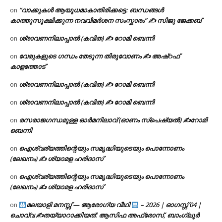
“വാക്കുകൾ ആയുധമാകാതിരിക്കട്ടെ: ബന്ധങ്ങൾ
on
കാത്തുസൂക്ഷിക്കുന്ന നവവിമർശന സംസ്കാരം” ✍️ സിജു ജേക്കബ്
ശ്രാവണനിലാപ്പാൽ (കവിത) ✍ റോമി ബെന്നി
on
വേരുകളുടെ ഗന്ധം തേടുന്ന തിരുവോണം ✍ അഷ്റഫ്
on
കാളത്തോട്
ശ്രാവണനിലാപ്പാൽ (കവിത) ✍ റോമി ബെന്നി
on
ശ്രാവണനിലാപ്പാൽ (കവിത) ✍ റോമി ബെന്നി
on
രസരാജഗന്ധമുള്ള ഓർമനിലാവ് (ഓണം സ്‌പെഷ്യൽ) ✍റോമി
on
ബെന്നി
ഐശ്വര്യത്തിന്റെയും സമൃദ്ധിയുടെയും പൊന്നോണം
on
(ലേഖനം) ✍ ശ്യാമള ഹരിദാസ്
ഐശ്വര്യത്തിന്റെയും സമൃദ്ധിയുടെയും പൊന്നോണം
on
(ലേഖനം) ✍ ശ്യാമള ഹരിദാസ്
മലയാളി മനസ്സ് — ആരോഗ്യ വീഥി
– 2026 | ഓഗസ്റ്റ് 04 |
on
ചൊവ്വ ✍
തയ്യാറാക്കിയത്: ആസിഫ അഫ്രോസ്, ബാംഗ്ലൂർ