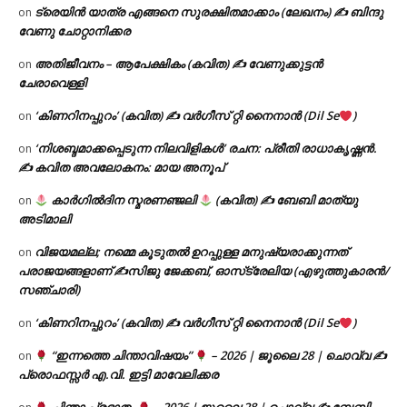
ട്രെയിൻ യാത്ര എങ്ങനെ സുരക്ഷിതമാക്കാം (ലേഖനം) ✍ ബിന്ദു
on
വേണു ചോറ്റാനിക്കര
അതിജീവനം – ആപേക്ഷികം (കവിത) ✍ വേണുക്കുട്ടൻ
on
ചേരാവെള്ളി
‘കിണറിനപ്പുറം’ (കവിത) ✍ വർഗീസ് റ്റി നൈനാൻ (Dil Se
)
on
‘നിശബ്ദമാക്കപ്പെടുന്ന നിലവിളികൾ’ രചന: പ്രീതി രാധാകൃഷ്ണൻ.
on
✍ കവിത അവലോകനം: മായ അനൂപ്
കാർഗിൽദിന സ്മരണഞ്ജലി
(കവിത) ✍ ബേബി മാത്യു
on
അടിമാലി
വിജയമല്ല; നമ്മെ കൂടുതൽ ഉറപ്പുള്ള മനുഷ്യരാക്കുന്നത്
on
പരാജയങ്ങളാണ് ✍️സിജു ജേക്കബ്, ഓസ്‌ട്രേലിയ (എഴുത്തുകാരൻ/
സഞ്ചാരി)
‘കിണറിനപ്പുറം’ (കവിത) ✍ വർഗീസ് റ്റി നൈനാൻ (Dil Se
)
on
“ഇന്നത്തെ ചിന്താവിഷയം”
– 2026 | ജൂലൈ 28 | ചൊവ്വ ✍
on
പ്രൊഫസ്സർ എ.വി. ഇട്ടി മാവേലിക്കര