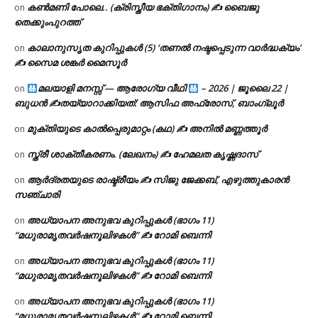
കൺമണി പോലെ.. (ക്രിസ്തീയ ഭക്തിഗാനം) ✍ ബൈജു
on
തെക്കുംപുറത്ത്
കാലാനുസൃത കുറിപ്പുകൾ (5) ‘തണൽ നഷ്ടപ്പെടുന്ന വാർദ്ധക്യം’
on
✍ സൈമ ശങ്കർ മൈസൂർ
മലയാളി മനസ്സ് — ആരോഗ്യ വീഥി
– 2026 | ജൂലൈ 22 |
on
ബുധൻ ✍
തയ്യാറാക്കിയത്: ആസിഫ അഫ്രോസ്, ബാംഗ്ലൂർ
മുക്തിയുടെ കാൽപ്പെരുമാറ്റം (കഥ) ✍ അനിൽ മണ്ണത്തൂർ
on
സ്ത്രീ ശാക്തീകരണം. (ലേഖനം) ✍ ഹേമലത കൃഷ്ണദാസ്
on
ആർദ്രതയുടെ രാഷ്ട്രീയം ✍️ സിജു ജേക്കബ്, എഴുത്തുകാരൻ
on
സഞ്ചാരി
അധ്യാപന അനുഭവ കുറിപ്പുകൾ (ഭാഗം 11)
on
“മധുരാമൃതവർഷനൂലിഴകൾ” ✍ റോമി ബെന്നി
അധ്യാപന അനുഭവ കുറിപ്പുകൾ (ഭാഗം 11)
on
“മധുരാമൃതവർഷനൂലിഴകൾ” ✍ റോമി ബെന്നി
അധ്യാപന അനുഭവ കുറിപ്പുകൾ (ഭാഗം 11)
on
“മധുരാമൃതവർഷനൂലിഴകൾ” ✍ റോമി ബെന്നി