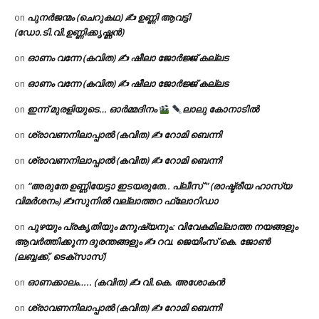
പുനർജന്മം (ചെറുകഥ) ✍ ഉണ്ണി ആവട്ടി
on
(ഡോ.ടി.വി.ഉണ്ണിക്കൃഷ്ണൻ)
ഓണം വന്നേ (കവിത) ✍ ഷീലാ ജോർജ്ജ് കല്ലട
on
ഓണം വന്നേ (കവിത) ✍ ഷീലാ ജോർജ്ജ് കല്ലട
on
ഇന്ന് മുരളിയുടെ… ഓർമ്മദിനം
ലാലു കോനാടിൽ
on
ശ്രാവണനിലാപ്പാൽ (കവിത) ✍ റോമി ബെന്നി
on
ശ്രാവണനിലാപ്പാൽ (കവിത) ✍ റോമി ബെന്നി
on
“അരുതേ ഉണ്ണിയേട്ടാ ഇടയരുതേ.. പ്ലീസ് ” (രാഷ്ട്രീയ ഹാസ്യ
on
വിമർശനം) ✍സുനിൽ വല്ലാത്തറ ഫ്ലോറിഡാ
പുഴയും പ്രകൃതിയും മനുഷ്യനും: വിവേകമില്ലാത്ത നയങ്ങളും
on
ആവർത്തിക്കുന്ന ദുരന്തങ്ങളും ✍ റവ. ജെയിംസ് കെ. ജോൺ
(ലബ്ബക്ക്, ടെക്സാസ്)
ഓണക്കാലം….. (കവിത) ✍ വി.കെ. അശോകൻ
on
ശ്രാവണനിലാപ്പാൽ (കവിത) ✍ റോമി ബെന്നി
on