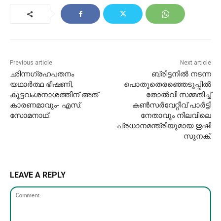
Previous article
Next article
ഛിന്നഗ്രഹപതനം
ബ്രിട്ടനില്‍ നടന്ന
യഥാർത്ഥ ഭീഷണി,
പൊതുതെരഞ്ഞെടുപ്പില്‍
കൂട്ടവംശനാശത്തിന് അത്
തോല്‍വി സമ്മതിച്ച്‌
കാരണമാവും- എസ്.
കണ്‍സര്‍വേറ്റീവ് പാര്‍ട്ടി
സോമനാഥ്.
നേതാവും നിലവിലെ
പ്രധാനമന്ത്രിയുമായ ഋഷി
സുനക്.
LEAVE A REPLY