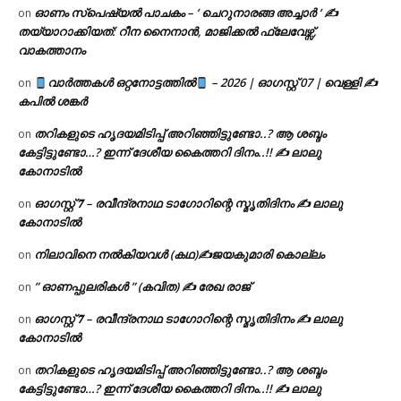
ഓണം സ്പെഷ്യൽ പാചകം – ‘ ചെറുനാരങ്ങ അച്ചാർ ‘ ✍
on
തയ്യാറാക്കിയത്: റീന നൈനാൻ, മാജിക്കൽ ഫ്ലേവേഴ്സ്,
വാകത്താനം
വാർത്തകൾ ഒറ്റനോട്ടത്തിൽ
– 2026 | ഓഗസ്റ്റ് 07 | വെള്ളി ✍
on
കപിൽ ശങ്കർ
തറികളുടെ ഹൃദയമിടിപ്പ് അറിഞ്ഞിട്ടുണ്ടോ..? ആ ശബ്ദം
on
കേട്ടിട്ടുണ്ടോ…? ഇന്ന് ദേശീയ കൈത്തറി ദിനം..!! ✍ ലാലു
കോനാടിൽ
ഓഗസ്റ്റ് 𝟕 – രവീന്ദ്രനാഥ ടാഗോറിന്റെ സ്മൃതിദിനം ✍ ലാലു
on
കോനാടിൽ
നിലാവിനെ നൽകിയവൾ (കഥ)✍ജയകുമാരി കൊല്ലം
on
” ഓണപ്പുലരികൾ ” (കവിത) ✍ രേഖ രാജ്
on
ഓഗസ്റ്റ് 𝟕 – രവീന്ദ്രനാഥ ടാഗോറിന്റെ സ്മൃതിദിനം ✍ ലാലു
on
കോനാടിൽ
തറികളുടെ ഹൃദയമിടിപ്പ് അറിഞ്ഞിട്ടുണ്ടോ..? ആ ശബ്ദം
on
കേട്ടിട്ടുണ്ടോ…? ഇന്ന് ദേശീയ കൈത്തറി ദിനം..!! ✍ ലാലു