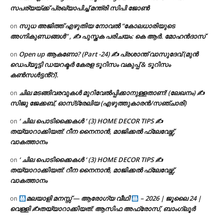
സപര്യയ്ക്ക് പ്രഖ്യാപിച്ച് മന്ത്രി സിപി ജോൺ
സുധ അജിത്ത് എഴുതിയ നോവൽ “കോലധാരിയുടെ
on
അഗ്നികുണ്ഡങ്ങള്‍” , ✍ പുസ്തക പരിചയം: കെ ആർ. മോഹൻദാസ്
Open up ആകണോ? (Part -24) ✍ പ്രശാന്ത് വാസുദേവ് (മുൻ
on
ഡെപ്യൂട്ടി ഡയറക്ടർ കേരള ടൂറിസം വകുപ്പ് & ടൂറിസം
കൺസൾട്ടൻ്റ്).
ചില മടങ്ങിവരവുകൾ മുറിവേൽപ്പിക്കാനുള്ളതാണ്! (ലേഖനം) ✍️
on
സിജു ജേക്കബ്, ഓസ്‌ട്രേലിയ (എഴുത്തുകാരൻ/സഞ്ചാരി)
‘ ചില പൊടിക്കൈകൾ ‘ (3) HOME DECOR TIPS ✍
on
തയ്യാറാക്കിയത്: റീന നൈനാൻ, മാജിക്കൽ ഫ്ലേവേഴ്സ്,
വാകത്താനം
‘ ചില പൊടിക്കൈകൾ ‘ (3) HOME DECOR TIPS ✍
on
തയ്യാറാക്കിയത്: റീന നൈനാൻ, മാജിക്കൽ ഫ്ലേവേഴ്സ്,
വാകത്താനം
മലയാളി മനസ്സ് — ആരോഗ്യ വീഥി
– 2026 | ജൂലൈ 24 |
on
വെള്ളി ✍
തയ്യാറാക്കിയത്: ആസിഫ അഫ്രോസ്, ബാംഗ്ലൂർ