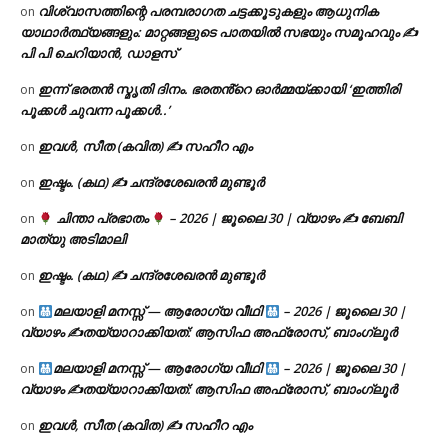
വിശ്വാസത്തിന്റെ പരമ്പരാഗത ചട്ടക്കൂടുകളും ആധുനിക
on
യാഥാർത്ഥ്യങ്ങളും: മാറ്റങ്ങളുടെ പാതയിൽ സഭയും സമൂഹവും ✍
പി പി ചെറിയാൻ, ഡാളസ്
ഇന്ന് ഭരതൻ സ്മൃതി ദിനം. ഭരതൻ്റെ ഓർമ്മയ്ക്കായി ‘ഇത്തിരി
on
പൂക്കൾ ചുവന്ന പൂക്കൾ..’
ഇവൾ, സീത (കവിത) ✍ സഹീറ എം
on
ഇഷ്ടം. (കഥ) ✍ ചന്ദ്രശേഖരൻ മുണ്ടൂർ
on
ചിന്താ പ്രഭാതം
– 2026 | ജൂലൈ 30 | വ്യാഴം ✍
ബേബി
on
മാത്യു അടിമാലി
ഇഷ്ടം. (കഥ) ✍ ചന്ദ്രശേഖരൻ മുണ്ടൂർ
on
മലയാളി മനസ്സ് — ആരോഗ്യ വീഥി
– 2026 | ജൂലൈ 30 |
on
വ്യാഴം ✍
തയ്യാറാക്കിയത്: ആസിഫ അഫ്രോസ്, ബാംഗ്ലൂർ
മലയാളി മനസ്സ് — ആരോഗ്യ വീഥി
– 2026 | ജൂലൈ 30 |
on
വ്യാഴം ✍
തയ്യാറാക്കിയത്: ആസിഫ അഫ്രോസ്, ബാംഗ്ലൂർ
ഇവൾ, സീത (കവിത) ✍ സഹീറ എം
on