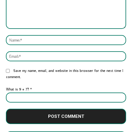
Comment:
Nam
Emai
Website:
Save my name, email, and website in this browser for the next time I
comment.
What is 9 + 7?
*